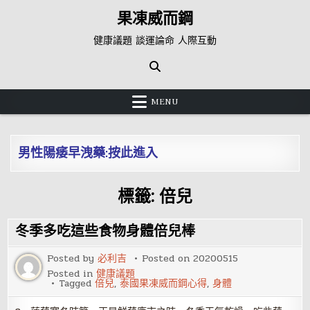
Skip
果凍威而鋼
to
content
健康議題 談運論命 人際互動
MENU
男性陽痿早洩藥:按此進入
標籤:
倍兒
冬季多吃這些食物身體倍兒棒
Posted by
必利吉
Posted on
20200515
Posted in
健康議題
Tagged
倍兒
,
泰國果凍威而鋼心得
,
身體