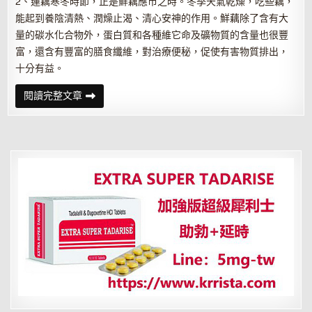
2、蓮藕寒冬時節，正是鮮藕應市之時。冬季天氣乾燥，吃些藕，
能起到養陰清熱、潤燥止渴、清心安神的作用。鮮藕除了含有大
量的碳水化合物外，蛋白質和各種維它命及礦物質的含量也很豐
富，還含有豐富的膳食纖維，對治療便秘，促使有害物質排出，
十分有益。
冬
閱讀完整文章
季
多
吃
這
些
食
物
身
體
倍
兒
棒