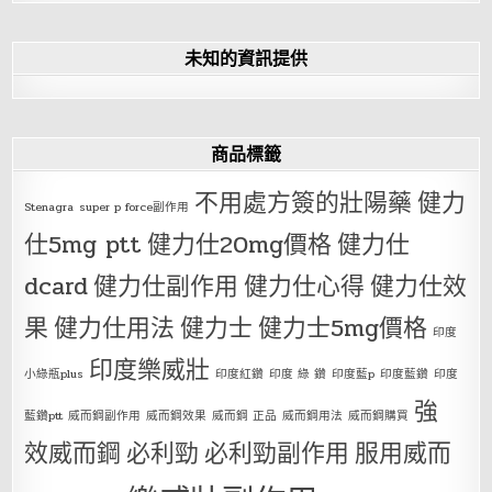
未知的資訊提供
商品標籤
不用處方簽的壯陽藥
健力
Stenagra
super p force副作用
仕5mg ptt
健力仕20mg價格
健力仕
dcard
健力仕副作用
健力仕心得
健力仕效
果
健力仕用法
健力士
健力士5mg價格
印度
印度樂威壯
小綠瓶plus
印度紅鑽
印度 綠 鑽
印度藍p
印度藍鑽
印度
強
藍鑽ptt
威而鋼副作用
威而鋼效果
威而鋼 正品
威而鋼用法
威而鋼購買
效威而鋼
必利勁
必利勁副作用
服用威而