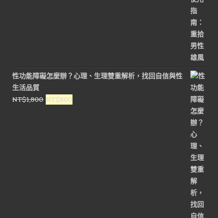
價
價
格：
格：
NT$1,200。
NT$800。
性功能障礙怎麼辦？心理、生理雙重解析，找回自信與性
生活品質
原
目
NT$
1,800
NT$
800
始
前
價
價
格：
格：
NT$1,800。
NT$800。