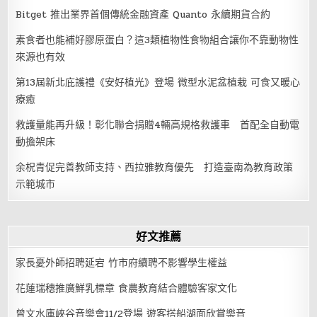
Bitget 推出業界首個傳統金融資產 Quanto 永續期貨合約
素食者也能補好膠原蛋白？這3類植物性食物組合讓你不靠動物性
來源也有效
第13屆新北庇護禮《安好植光》登場 微型水泥盆植栽 可食又暖心
療癒
救護量能再升級！彰化聯合捐贈4輛高規格救護車 首配全自動電
動擔架床
余柷青促完善教師支持、西拉雅教育優先 打造臺南為教育政策
示範城市
好文推薦
家長憂外師招聘延宕 竹市府續聘不影響學生權益
花蓮瑞穗推廣鮮乳標章 食農教育結合體驗客家文化
曾文水庫峽谷音樂會11/2登場 遊客搭船湖面欣賞樂音