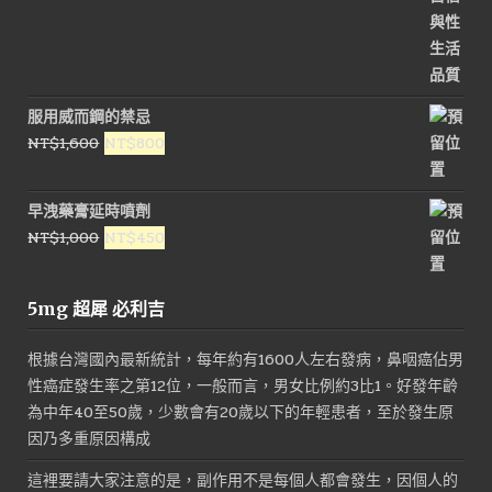
服用威而鋼的禁忌
原
目
NT$
1,600
NT$
800
始
前
價
價
早洩藥膏延時噴劑
格：
格：
原
目
NT$
1,000
NT$
450
NT$1,600。
NT$800。
始
前
價
價
5mg 超犀 必利吉
格：
格：
NT$1,000。
NT$450。
根據台灣國內最新統計，每年約有1600人左右發病，鼻咽癌佔男
性癌症發生率之第12位，一般而言，男女比例約3比1。好發年齡
為中年40至50歲，少數會有20歲以下的年輕患者，至於發生原
因乃多重原因構成
這裡要請大家注意的是，副作用不是每個人都會發生，因個人的