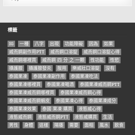
標籤
IG
一種
八字
出現
功能障礙
因為
如果
威而鋼副作用PTT
威而鋼口溶錠
威而鋼口溶錠心得
威而鋼哪裡買
威而鋼 四 分 之 一顆
性功能
性慾
攝護腺
攝護腺發炎
服用
樂威壯口溶錠
沒有
泰國果凍
泰國果凍副作用
泰國果凍吃法
泰國果凍哪裡買
泰國果凍喝酒
泰國果凍威而鋼PTT
泰國果凍威而鋼哪裡買
泰國果凍威而鋼心得
泰國果凍威而鋼蝦皮
泰國果凍心得
泰國果凍成分
泰國果凍效果
泰國 果凍 購買
液態威心得
液態威而鋼
液態威而鋼PTT
液態威購買
生活
男性
身體
這樣
陽痿
需要
面相
風水
飲食