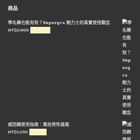
商品
學名藥也能有效？Supergra 剛力士的真實使用觀念
原
目
NT$
2,600
NT$
1,300
始
前
價
價
格：
格：
NT$2,600。
NT$1,300。
威而鋼使用指南：重拾男性雄風
原
目
NT$
1,200
NT$
800
始
前