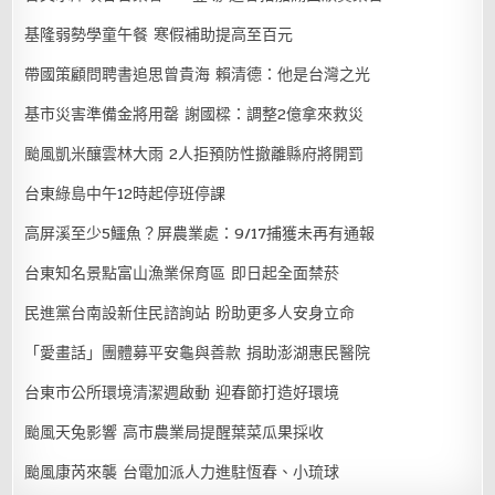
基隆弱勢學童午餐 寒假補助提高至百元
帶國策顧問聘書追思曾貴海 賴清德：他是台灣之光
基市災害準備金將用罄 謝國樑：調整2億拿來救災
颱風凱米釀雲林大雨 2人拒預防性撤離縣府將開罰
台東綠島中午12時起停班停課
高屏溪至少5鱷魚？屏農業處：9/17捕獲未再有通報
台東知名景點富山漁業保育區 即日起全面禁菸
民進黨台南設新住民諮詢站 盼助更多人安身立命
「愛畫話」團體募平安龜與善款 捐助澎湖惠民醫院
台東市公所環境清潔週啟動 迎春節打造好環境
颱風天兔影響 高市農業局提醒葉菜瓜果採收
颱風康芮來襲 台電加派人力進駐恆春、小琉球