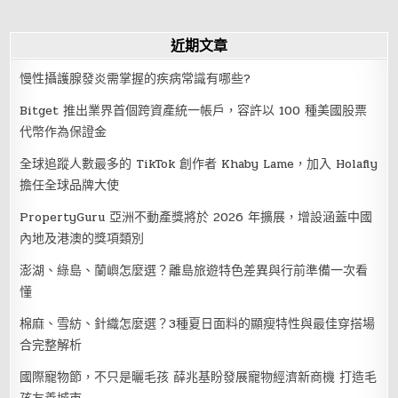
近期文章
慢性攝護腺發炎需掌握的疾病常識有哪些?
Bitget 推出業界首個跨資產統一帳戶，容許以 100 種美國股票
代幣作為保證金
全球追蹤人數最多的 TikTok 創作者 Khaby Lame，加入 Holafly
擔任全球品牌大使
PropertyGuru 亞洲不動產獎將於 2026 年擴展，增設涵蓋中國
內地及港澳的獎項類別
澎湖、綠島、蘭嶼怎麼選？離島旅遊特色差異與行前準備一次看
懂
棉麻、雪紡、針織怎麼選？3種夏日面料的顯瘦特性與最佳穿搭場
合完整解析
國際寵物節，不只是曬毛孩 薛兆基盼發展寵物經濟新商機 打造毛