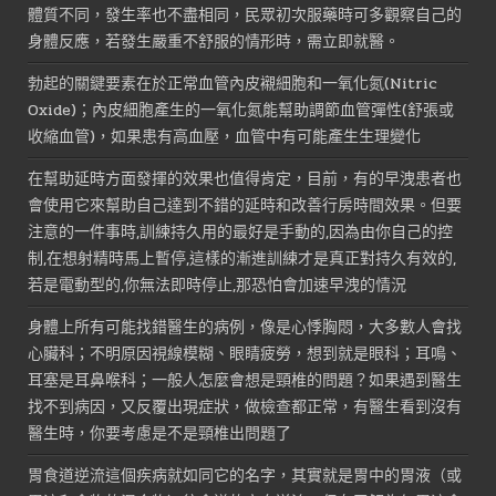
體質不同，發生率也不盡相同，民眾初次服藥時可多觀察自己的
身體反應，若發生嚴重不舒服的情形時，需立即就醫。
勃起的關鍵要素在於正常血管內皮襯細胞和一氧化氮(Nitric
Oxide)；內皮細胞產生的一氧化氮能幫助調節血管彈性(舒張或
收縮血管)，如果患有高血壓，血管中有可能產生生理變化
在幫助延時方面發揮的效果也值得肯定，目前，有的早洩患者也
會使用它來幫助自己達到不錯的延時和改善行房時間效果。但要
注意的一件事時,訓練持久用的最好是手動的,因為由你自己的控
制,在想射精時馬上暫停,這樣的漸進訓練才是真正對持久有效的,
若是電動型的,你無法即時停止,那恐怕會加速早洩的情況
身體上所有可能找錯醫生的病例，像是心悸胸悶，大多數人會找
心臟科；不明原因視線模糊、眼睛疲勞，想到就是眼科；耳鳴、
耳塞是耳鼻喉科；一般人怎麼會想是頸椎的問題？如果遇到醫生
找不到病因，又反覆出現症狀，做檢查都正常，有醫生看到沒有
醫生時，你要考慮是不是頸椎出問題了
胃食道逆流這個疾病就如同它的名字，其實就是胃中的胃液（或