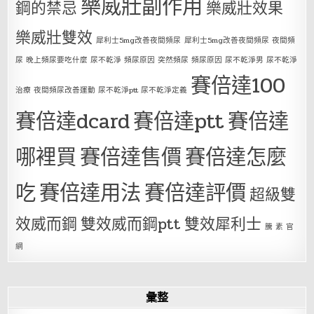
樂威壯副作用
鋼的禁忌
樂威壯效果
樂威壯雙效
犀利士5mg改善夜間頻尿
犀利士5mg改善夜間頻尿 夜間頻
尿 晚上頻尿要吃什麼 尿不乾淨 頻尿原因 突然頻尿 頻尿原因 尿不乾淨男 尿不乾淨
賽倍達100
治療 夜間頻尿改善運動 尿不乾淨ptt 尿不乾淨定義
賽倍達dcard
賽倍達ptt
賽倍達
哪裡買
賽倍達售價
賽倍達怎麼
吃
賽倍達用法
賽倍達評價
超級雙
效威而鋼
雙效威而鋼ptt
雙效犀利士
騰 素 官
網
彙整