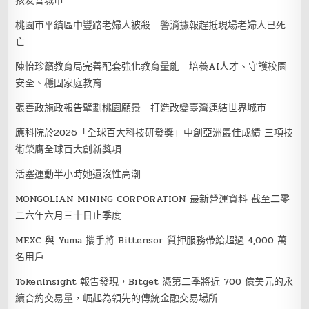
孩友善城市
桃園市平鎮區中豐路老婦人被殺 警消據報趕抵現場老婦人已死
亡
陳怡珍籲教育局完善配套強化教育量能 培養AI人才、守護校園
安全、穩固家庭教育
張善政施政報告擘劃桃園願景 打造改變臺灣連結世界城市
應科院於2026「全球百大科技研發獎」中創亞洲最佳成績 三項技
術榮膺全球百大創新獎項
活塞運動半小時她還沒性高潮
MONGOLIAN MINING CORPORATION 最新營運資料 截至二零
二六年六月三十日止季度
MEXC 與 Yuma 攜手將 Bittensor 質押服務帶給超過 4,000 萬
名用戶
TokenInsight 報告發現，Bitget 憑第二季將近 700 億美元的永
續合約交易量，崛起為領先的傳統金融交易場所