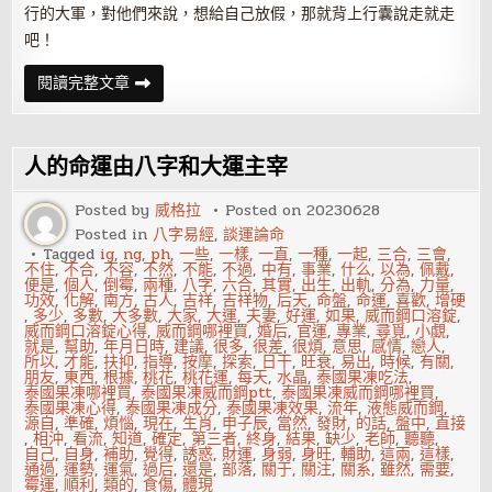
行的大軍，對他們來說，想給自己放假，那就背上行囊說走就走
吧！
12
閱讀完整文章
星
座
會
辭
職
人的命運由八字和大運主宰
去
旅
行
Posted by
威格拉
Posted on
20230628
嗎？
Posted in
八字易經
,
談運論命
Tagged
ig
,
ng
,
ph
,
一些
,
一樣
,
一直
,
一種
,
一起
,
三合
,
三會
,
不住
,
不合
,
不容
,
不然
,
不能
,
不過
,
中有
,
事業
,
什么
,
以為
,
佩戴
,
便是
,
個人
,
倒霉
,
兩種
,
八字
,
六合
,
其實
,
出生
,
出軌
,
分為
,
力量
,
功效
,
化解
,
南方
,
古人
,
吉祥
,
吉祥物
,
后天
,
命盤
,
命運
,
喜歡
,
增硬
,
多少
,
多數
,
大多數
,
大家
,
大運
,
夫妻
,
好運
,
如果
,
威而鋼口溶錠
,
威而鋼口溶錠心得
,
威而鋼哪裡買
,
婚后
,
官運
,
專業
,
尋覓
,
小覷
,
就是
,
幫助
,
年月日時
,
建議
,
很多
,
很差
,
很煩
,
意思
,
感情
,
戀人
,
所以
,
才能
,
扶抑
,
指導
,
按摩
,
探索
,
日干
,
旺衰
,
易出
,
時候
,
有關
,
朋友
,
東西
,
根據
,
桃花
,
桃花運
,
每天
,
水晶
,
泰國果凍吃法
,
泰國果凍哪裡買
,
泰國果凍威而鋼ptt
,
泰國果凍威而鋼哪裡買
,
泰國果凍心得
,
泰國果凍成分
,
泰國果凍效果
,
流年
,
液態威而鋼
,
源自
,
準確
,
煩惱
,
現在
,
生肖
,
申子辰
,
當然
,
發財
,
的話
,
盤中
,
直接
,
相沖
,
看流
,
知道
,
確定
,
第三者
,
終身
,
結果
,
缺少
,
老師
,
聽聽
,
自己
,
自身
,
補助
,
覺得
,
誘惑
,
財運
,
身弱
,
身旺
,
輔助
,
這兩
,
這樣
,
通過
,
運勢
,
運氣
,
過后
,
還是
,
部落
,
關于
,
關注
,
關系
,
雖然
,
需要
,
霉運
,
順利
,
類的
,
食傷
,
體現