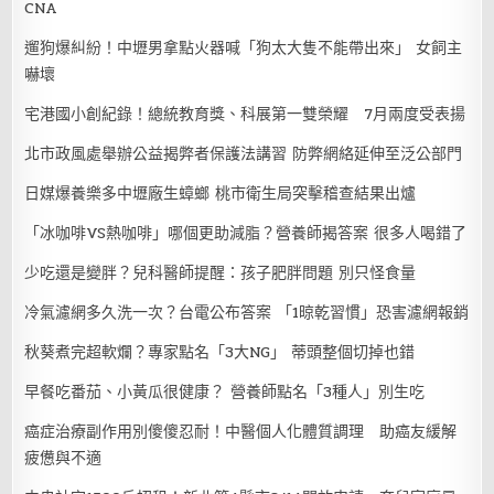
CNA
遛狗爆糾紛！中壢男拿點火器喊「狗太大隻不能帶出來」 女飼主
嚇壞
宅港國小創紀錄！總統教育獎、科展第一雙榮耀 7月兩度受表揚
北市政風處舉辦公益揭弊者保護法講習 防弊網絡延伸至泛公部門
日媒爆養樂多中壢廠生蟑螂 桃市衛生局突擊稽查結果出爐
「冰咖啡VS熱咖啡」哪個更助減脂？營養師揭答案 很多人喝錯了
少吃還是變胖？兒科醫師提醒：孩子肥胖問題 別只怪食量
冷氣濾網多久洗一次？台電公布答案 「1晾乾習慣」恐害濾網報銷
秋葵煮完超軟爛？專家點名「3大NG」 蒂頭整個切掉也錯
早餐吃番茄、小黃瓜很健康？ 營養師點名「3種人」別生吃
癌症治療副作用別傻傻忍耐！中醫個人化體質調理 助癌友緩解
疲憊與不適