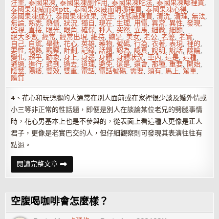
注重
,
泰國果凍
,
泰國果凍副作用
,
泰國果凍吃法
,
泰國果凍哪裡買
,
泰國果凍威而鋼ptt
,
泰國果凍威而鋼哪裡買
,
泰國果凍心得
,
泰國果凍成分
,
泰國果凍效果
,
洗車
,
液態威購買
,
清洗
,
清理
,
無法
,
無論
,
熟悉
,
熱情
,
狀況
,
獨自
,
現在
,
生理
,
用電
,
異常
,
異性
,
發現
,
監視
,
直接
,
眼光
,
眼角
,
確保
,
種人
,
突然
,
立馬
,
細微
,
細節
,
絕大多數
,
經常
,
經常出現
,
維持
,
總是
,
美女
,
老公
,
老婆
,
老實
,
自己
,
自駕
,
舉動
,
花心
,
英雄
,
藥物
,
號碼
,
行為
,
衣著
,
表現
,
裡的
,
要性
,
親熱
,
觀察
,
計劃
,
記錄
,
話題
,
認為
,
認真
,
說明
,
說話
,
談論
,
變化
,
超乎
,
跡象
,
身上
,
身邊
,
身體
,
身體狀況
,
車內
,
這是
,
這種
,
通過
,
進行
,
遇到
,
過去
,
道理
,
避免
,
還是
,
還會
,
那種
,
重要
,
開始
,
陰莖
,
陽痿
,
雙效
,
雙重
,
電話
,
電話號碼
,
需要
,
須有
,
馬上
,
駕車
,
體質
4、花心和玩劈腿的人通常在別人面前或在家裡很少談及婚外情或
小三等非正常的性話題，即便是別人在談論某位老兄的劈腿事情
時，花心男基本上也是不參與的，從表面上看這種人更像是正人
君子，更像是老實巴交的人，但仔細觀察則可發現其表演往往有
點過。
12
閱讀完整文章
個
小
細
節
看
空腹喝咖啡會怎麼樣？
你
的
男