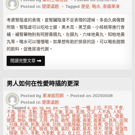
潛
Posted in
健康議題
Tagged
便是
,
喝水
,
泰國果凍
力
考慮腎陰虛的表現，是腎臟陰液不足表現的證候，多由久病傷腎
所致，腎陰虛可以吃哈士膜、黑木耳、黑芝麻、小核桃等進行食
補，補腎藥物則有阿膠黃精丸、左歸丸、六味地黃丸、知柏地黃
丸等。喝水可以慢慢喝，如果想有助於排尿的話，可以喝些甜類
的飲料，促進尿液代謝。
喝
閱讀完整文章
水
後
很
快
小
男人如何在性愛時插的更深
便
是
什
Posted by
果凍威而鋼
Posted on
20250508
麼
Posted in
健康議題
原
因？
Tagged
e
,
go
,
ig
,
oo
,
ps
,
一些
,
一樣
,
一種
,
上位
,
不同
,
不會
,
不為
,
世界
,
主動
,
主動性
,
之後
,
乳房
,
乳頭
,
交叉
,
人不為
,
人知
,
人體
,
仰臥
,
伴侶
,
位置
,
作為
,
你們
,
便是
,
保持
,
保證
,
個人
,
做愛
,
健康
,
側臥
,
傳統
,
入時
,
內容
,
兩性
,
兩種
,
兩重
,
兩重天
,
具有
,
出現
,
分鐘
,
利用
,
刺激
,
前後
,
功效
,
功能障礙
,
勃起
,
反應
,
受到
,
口腔
,
可使
,
可用
,
可能
,
吸收
,
吹簫
,
喜好
,
喜歡
,
基本
,
增大
,
增強
,
增強性
,
增硬
,
多少
,
多數
,
大多數
,
女上
,
女上位
,
女性
,
女方
,
如果
,
威而
,