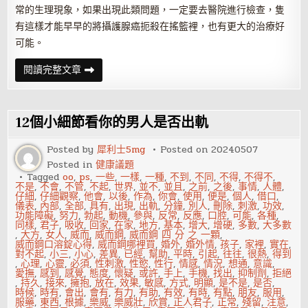
常的生理現象，如果出現此類問題，一定要去醫院進行檢查，隻
有這樣才能早早的將攝護腺癌扼殺在搖籃裡，也有更大的治療好
可能。
男
閱讀完整文章
人
小
便
出
現
12個小細節看你的男人是否出軌
這
3
種
Posted by
犀利士5mg
Posted on
20240507
情
Posted in
健康議題
況，
應
Tagged
oo
,
ps
,
一些
,
一樣
,
一種
,
不到
,
不同
,
不得
,
不得不
,
警
不是
,
不會
,
不管
,
不起
,
世界
,
並不
,
並且
,
之前
,
之後
,
事情
,
人體
,
惕
仔細
,
仔細觀察
,
他會
,
以後
,
作為
,
你會
,
使用
,
便是
,
個人
,
借口
,
是
儀表
,
內部
,
全部
,
具有
,
出現
,
出軌
,
分鐘
,
別人
,
刪除
,
刺激
,
功效
,
攝
功能障礙
,
努力
,
勃起
,
動機
,
參與
,
反常
,
反應
,
口腔
,
可能
,
各種
,
護
同樣
,
君子
,
吸收
,
回家
,
在家
,
地方
,
基本
,
增大
,
增硬
,
多數
,
大多數
腺
,
大方
,
女人
,
威而
,
威而鋼
,
威而鋼 四 分 之 一顆
,
癌
威而鋼口溶錠心得
,
威而鋼哪裡買
,
婚外
,
婚外情
,
孩子
,
家裡
,
實在
,
的
對不起
,
小三
,
小心
,
差異
,
已經
,
幫助
,
平時
,
引起
,
往往
,
很熱
,
得到
信
,
心理
,
心靈
,
必須
,
性刺激
,
性慾
,
性行
,
情感
,
情況
,
想通
,
意識
,
號
愛撫
,
感到
,
感覺
,
態度
,
懷疑
,
或許
,
手上
,
手機
,
找出
,
抑制劑
,
拒絕
,
持久
,
接來
,
擁抱
,
放在
,
效果
,
敏感
,
方式
,
明顯
,
是不是
,
是否
,
時候
,
時有
,
會出
,
會有
,
有力
,
有助
,
有效
,
有時
,
有點
,
朋友
,
服用
,
服藥
,
東西
,
根據
,
樂威
,
樂威壯
,
欣賞
,
正人君子
,
正常
,
殘留
,
注意
,