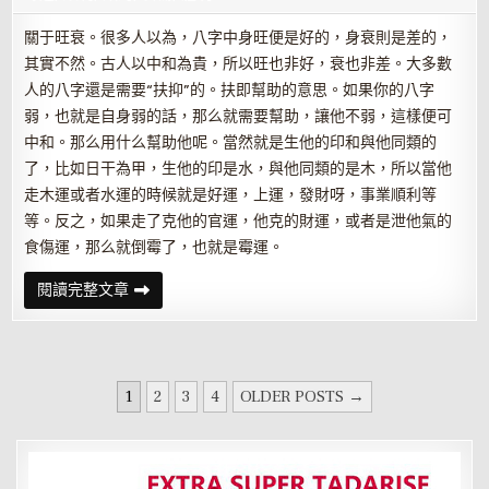
關于旺衰。很多人以為，八字中身旺便是好的，身衰則是差的，
其實不然。古人以中和為貴，所以旺也非好，衰也非差。大多數
人的八字還是需要“扶抑”的。扶即幫助的意思。如果你的八字
弱，也就是自身弱的話，那么就需要幫助，讓他不弱，這樣便可
中和。那么用什么幫助他呢。當然就是生他的印和與他同類的
了，比如日干為甲，生他的印是水，與他同類的是木，所以當他
走木運或者水運的時候就是好運，上運，發財呀，事業順利等
等。反之，如果走了克他的官運，他克的財運，或者是泄他氣的
食傷運，那么就倒霉了，也就是霉運。
人
閱讀完整文章
的
命
運
由
八
字
文
和
1
2
3
4
OLDER POSTS →
大
章
運
主
分
宰
頁