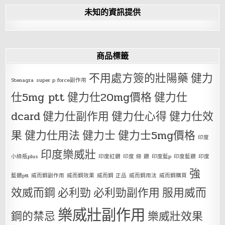
未知的資訊提供
商品標籤
不用處方簽的壯陽藥
健力
Stenagra
super p force副作用
仕5mg ptt
健力仕20mg價格
健力仕
dcard
健力仕副作用
健力仕心得
健力仕效
果
健力仕用法
健力士
健力士5mg價格
印度
印度樂威壯
小綠瓶plus
印度紅鑽
印度 綠 鑽
印度藍p
印度藍鑽
印度
強
藍鑽ptt
威而鋼副作用
威而鋼效果
威而鋼 正品
威而鋼用法
威而鋼購買
效威而鋼
必利勁
必利勁副作用
服用威而
樂威壯副作用
鋼的禁忌
樂威壯效果