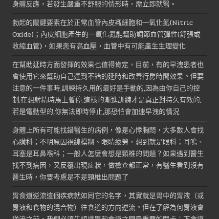
身體反應，若發生嚴重不舒服的情形時，需立即就醫。
勃起的關鍵要素在於正常血管內皮襯細胞和一氧化氮(Nitric
Oxide)；內皮細胞產生的一氧化氮能幫助調節血管彈性(舒張或
收縮血管)，如果患有高血壓，血管中有可能產生生理變化
在幫助延時方面發揮的效果也值得肯定，目前，有的早洩患者也
會使用它來幫助自己達到不錯的延時和改善行房時間效果。但要
注意的一件事時,訓練持久用的最好是手動的,因為由你自己的控
制,在想射精時馬上暫停,這樣的漸進訓練才是真正對持久有效的,
若是電動型的,你無法即時停止,那恐怕會加速早洩的情況
身體上所有可能找錯醫生的病例，像是心悸胸悶，大多數人會找
心臟科；不明原因視線模糊、眼睛疲勞，想到就是眼科；耳鳴、
耳塞是耳鼻喉科；一般人怎麼會想是頸椎的問題？如果遇到醫生
找不到病因，又反覆出現症狀，做檢查都正常，有醫生看到沒有
醫生時，你要考慮是不是頸椎出問題了
胃食道逆流這個疾病就如同它的名字，其實就是胃中的胃液（或
胃液和食物的混合物）往食道的方向逆流。但在了解為何胃液會