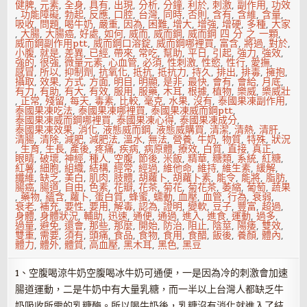
健脾
,
元素
,
全身
,
具有
,
出現
,
分析
,
分鐘
,
利於
,
刺激
,
副作用
,
功效
,
功能障礙
,
勃起
,
反應
,
口腔
,
台灣
,
同時
,
否則
,
含有
,
含維
,
含量
,
吸收
,
問題
,
喝牛奶
,
嚴重
,
因為
,
困難
,
增大
,
增強
,
增硬
,
多種
,
大家
,
大腸
,
大腸癌
,
好處
,
如何
,
威而
,
威而鋼
,
威而鋼 四 分 之 一顆
,
威而鋼副作用ptt
,
威而鋼口溶錠
,
威而鋼哪裡買
,
富含
,
將過
,
對於
,
小腹
,
就是
,
差異
,
已經
,
帶來
,
常吃
,
幫助
,
平日
,
引起
,
強力
,
強效
,
強的
,
很強
,
微量元素
,
心血管
,
必須
,
性刺激
,
性慾
,
性行
,
愛撫
,
感冒
,
所以
,
抑制劑
,
抗氧化
,
抵抗
,
抵抗力
,
持久
,
排出
,
排毒
,
擁抱
,
攝取
,
效果
,
方式
,
方面
,
明目
,
明顯
,
是非
,
最快
,
會有
,
會給
,
月底
,
有力
,
有助
,
有大
,
有效
,
服用
,
服藥
,
木耳
,
根據
,
植物
,
樂威
,
樂威壯
,
正常
,
殘留
,
每天
,
毒素
,
比較
,
毫克
,
水果
,
沒有
,
泰國果凍副作用
,
泰國果凍吃法
,
泰國果凍哪裡買
,
泰國果凍威而鋼ptt
,
泰國果凍威而鋼哪裡買
,
泰國果凍心得
,
泰國果凍成分
,
泰國果凍效果
,
消化
,
液態威而鋼
,
液態威購買
,
清潔
,
清熱
,
清肝
,
清腸
,
清除
,
減肥
,
減肥法
,
溫水
,
無法
,
營養
,
牛奶
,
物質
,
特殊
,
狀況
,
生育
,
生長
,
產後
,
疼痛
,
疾病
,
病原體
,
療效
,
白質
,
直接
,
真正
,
眼睛
,
破壞
,
神經
,
種人
,
空腹
,
節後
,
米飯
,
精華
,
糖類
,
系統
,
紅糖
,
紅薯
,
細胞
,
組織
,
結構
,
經常
,
經過
,
維他命
,
維持
,
維生素
,
緩解
,
纖維
,
缺乏
,
美白
,
肌肉
,
肢體
,
胡蘿卜
,
胡蘿卜素
,
能令
,
能將
,
脂肪
,
腸癌
,
腸道
,
自由
,
色素
,
花瓣
,
花茶
,
菊花
,
菊花茶
,
萎縮
,
葡萄
,
蔬果
,
藥物
,
蘊含
,
蘿卜
,
蛋白質
,
蜂蜜
,
蠕動
,
血壓
,
血管
,
行為
,
衰弱
,
衰老
,
補充
,
要性
,
要用
,
解毒
,
認為
,
證明
,
變軟
,
豆子
,
豐富
,
超過
,
身體
,
身體狀況
,
輔助
,
迅速
,
通便
,
通過
,
進入
,
進食
,
運動
,
過多
,
過量
,
避免
,
還會
,
那些
,
那麼
,
開始
,
防治
,
阻止
,
陰莖
,
陽痿
,
雙效
,
雙重
,
需要
,
須有
,
頭痛
,
食品
,
食物
,
食用
,
食醋
,
飯後
,
養顏
,
體內
,
體力
,
體外
,
體質
,
高血壓
,
黑木耳
,
黑色
,
黑豆
1、空腹喝涼牛奶空腹喝冰牛奶可通便，一是因為冷的刺激會加速
腸道運動，二是牛奶中有大量乳糖，而一半以上台灣人都缺乏牛
奶吸收所需的乳糖酶。所以喝牛奶後，乳糖沒有消化就進入了結