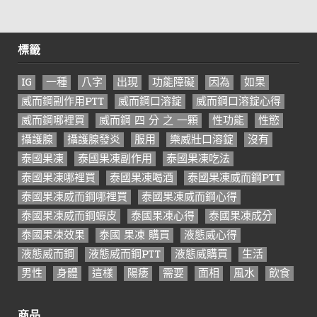
標籤
IG
一種
八字
出現
功能障礙
因為
如果
威而鋼副作用PTT
威而鋼口溶錠
威而鋼口溶錠心得
威而鋼哪裡買
威而鋼 四 分 之 一顆
性功能
性慾
攝護腺
攝護腺發炎
服用
樂威壯口溶錠
沒有
泰國果凍
泰國果凍副作用
泰國果凍吃法
泰國果凍哪裡買
泰國果凍喝酒
泰國果凍威而鋼PTT
泰國果凍威而鋼哪裡買
泰國果凍威而鋼心得
泰國果凍威而鋼蝦皮
泰國果凍心得
泰國果凍成分
泰國果凍效果
泰國 果凍 購買
液態威心得
液態威而鋼
液態威而鋼PTT
液態威購買
生活
男性
身體
這樣
陽痿
需要
面相
風水
飲食
商品