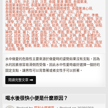
水果
,
沒有
,
沖走
,
法是
,
注意
,
泰國 果凍 購買
,
泰國果凍
,
泰國果凍副作用
,
泰國果凍吃法
,
泰國果凍哪裡買
,
泰國果凍威而鋼ptt
,
泰國果凍威而鋼哪裡買
,
泰國果凍心得
,
泰國果凍成分
,
泰國果凍效果
,
泳池
,
浴室
,
浴缸
,
消毒
,
液態威而鋼ptt
,
液態威購買
,
液體
,
減低
,
減少
,
渴望
,
源於
,
準備
,
滿足
,
滿足感
,
潤滑
,
激情
,
激發
,
無法
,
熱量
,
爽到
,
牛奶
,
犧牲
,
狀況
,
理學
,
生活
,
生理
,
由於
,
男性
,
發現
,
的話
,
直接
,
相對
,
睡眠
,
知道
,
種水
,
穩定
,
穩定性
,
精彩
,
給他
,
給男
,
經歷
,
維持
,
總是
,
纏綿
,
缺點
,
美國
,
背入
,
脂肪
,
脫脂
,
膽固醇
,
自己
,
自慰
,
自然
,
自述
,
蔬菜
,
藥物
,
蘋果
,
蘿卜
,
處女
,
血脂
,
行為
,
裡面
,
要來
,
要性
,
要注
,
許多
,
試試
,
試過
,
認為
,
調查
,
變得
,
讓你在
,
超爽
,
足夠
,
身體
,
身體狀況
,
這個
,
這會
,
這樣
,
這種
,
造成
,
進出
,
遊泳
,
過的
,
達到
,
達到高潮
,
適當
,
選擇
,
還會
,
酸奶
,
量減少
,
長久
,
長期
,
開始
,
阻力
,
阻礙
,
陰莖
,
陽痿
,
雙效
,
雙重
,
需要
,
須有
,
食品
,
食物
,
飲食
,
體質
,
高潮
,
高脂
,
高血脂
,
鴛鴦
水中做愛的危險性主要來源於做愛時的姿勢如果沒有支點，因為
水的因素很容易滑倒而受傷。因此水中性愛時最好選擇一個好的
固定支點，讓男性可以背靠著或者女性手可以抓著。
戲
閱讀完整文章
水
鴛
鴦，
激
發
喝水後很快小便是什麼原因？
愛
侶
性
Posted by
犀利士哪裡買
Posted on
20250703