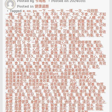
Posted by
卡瑪格
Posted on
20240311
人
Posted in
健康議題
是
否
Tagged
e
,
oo
,
ps
,
一下
,
一些
,
一天
,
一樣
,
一次
,
一段時間
,
出
一種
,
一起
,
上火
,
上要
,
下應
,
不利
,
不利於
,
不吃
,
不會
,
不用
,
不知
軌
,
不管
,
不能
,
不要
,
不該
,
不適
,
世界
,
並不
,
之前
,
之後
,
人體
,
代表
,
作為
,
作用
,
來說
,
便是
,
保護
,
個人
,
值得
,
健康
,
偶爾
,
傷害
,
傷胃
,
兩次
,
其實
,
具有
,
出現
,
分析
,
分鐘
,
利尿
,
利於
,
刺激
,
刺激性
,
功效
,
功能障礙
,
加快
,
加重
,
助於
,
勃起
,
十二
,
危害
,
危險
,
即使
,
原本
,
反應
,
受傷
,
受歡迎
,
口腔
,
只會
,
可樂
,
可能
,
同時
,
否則
,
含有
,
吸收
,
味道
,
咖啡
,
咖啡因
,
品味
,
喝咖啡
,
器官
,
嚴重
,
因為
,
均衡
,
增大
,
增硬
,
壓力
,
壞處
,
大家
,
大腦
,
如果
,
威而
,
威而鋼
,
威而鋼 四 分 之 一顆
,
威而鋼口溶錠心得
,
威而鋼哪裡買
,
媽的
,
孕前
,
孕婦
,
孕期
,
容易
,
將近
,
就會
,
工作
,
差異
,
希望
,
帶來
,
幫助
,
引起
,
強調
,
很多
,
心慌
,
心臟
,
心跳
,
必須
,
怎麼樣
,
性刺激
,
性慾
,
性行
,
患者
,
情況
,
情緒
,
惡心
,
愛撫
,
應用
,
應該
,
懷孕
,
戒掉
,
所以
,
才能
,
抑制劑
,
持久
,
排尿
,
排毒
,
接近
,
提高
,
搭配
,
擁抱
,
擔心
,
攝取
,
放肆
,
效果
,
早上
,
早晨
,
早餐
,
易傷
,
易發
,
時候
,
更好
,
最好
,
最為
,
最終
,
會上
,
會出
,
會導
,
會有
,
會給
,
有利
,
有力
,
有助
,
有助於
,
有效
,
朋友
,
服用
,
服藥
,
根據
,
樂威
,
樂威壯
,
機率
,
歡迎
,
每天
,
毫克
,
注意
,
泰國果凍副作用
,
泰國果凍吃法
,
泰國果凍哪裡買
,
泰國果凍喝酒
,
泰國果凍威而鋼ptt
,
泰國果凍威而鋼哪裡買
,
泰國果凍威而鋼心得
,
泰國果凍威而鋼蝦皮
,
泰國果凍心得
,
泰國果凍成分
,
泰國果凍效果
,
流動
,
流產
,
消化
,
液態威心得
,
液態威而鋼
,
液態威而鋼ptt
,
液態威購買
,
減肥
,
渾身
,
營養
,
物質
,
狀態
,
狀況
,
產生
,
由於
,
異味
,
發育
,
發胖
,
白開水
,
的藥
,
的負
,
直接
,
相配
,
真的
,
知道
,
神經
,
穩定
,
空腹
,
精神
,
糖類
,
維持
,
緊張
,
習慣
,
肝臟
,
胃潰瘍
,
胎兒
,
胎盤
,
能給
,
能量
,
腎功能
,
腸胃
,
興奮
,
舒服
,
藥物
,
血壓
,
行為
,
要性
,
要空
,
認為
,
謹慎
,
護腎
,
豐富
,
負擔
,
超過
,
身體
,
身體健康
,
身體狀況
,
辛辣
,
這樣
,
通過
,
造成
,
達到
,
適可而止
,
適宜
,
適量
,
避免
,
還是
,
那麼
,
醫學
,
重要
,
長期
,
開始
,
開水
,
阻礙
,
陰莖
,
陽痿
,
雖然
,
雙效
,
雙重
,
需要
,
面包
,
須有
,
頭暈
,
頭疼
,
頭腦
,