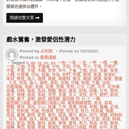
腸被迅速排出體外。
節
閱讀完整文章
後
如
何
清
腸
戲水鴛鴦，激發愛侶性潛力
排
毒？
多
Posted by
必利勁
Posted on
20251021
吃
Posted in
健康議題
黑
木
Tagged
e
,
go
,
ig
,
oo
,
ps
,
一些
,
一來
,
一定
,
一杯
,
一樣
,
一種
,
耳
一進
,
三個
,
不僅
,
不僅僅
,
不吃
,
不同
,
不妨
,
不少
,
不得
,
不得不
,
不能
,
不要
,
不過
,
不願
,
世界
,
中午
,
之後
,
之間
,
也許
,
交歡
,
享受
,
人體
,
什麼樣
,
付出
,
低脂
,
作為
,
你們
,
你還
,
使用
,
來源
,
來源於
,
來試
,
便是
,
個人
,
值得
,
做愛
,
做愛時
,
做法
,
做過
,
健康
,
傷害
,
僅僅
,
入式
,
內容
,
兩人
,
兩性
,
具有
,
出現
,
分鐘
,
刺激
,
力量
,
功效
,
功能障礙
,
勃起
,
危險
,
反應
,
受傷
,
受到
,
口交
,
口腔
,
可不
,
吃快餐
,
各種
,
同時
,
吸收
,
告訴
,
問題
,
嘗試
,
器官
,
因為
,
因素
,
在外
,
堅持
,
增大
,
增硬
,
增高
,
多給
,
天然
,
夫妻
,
女人
,
女性
,
女方
,
她們
,
如何
,
如果
,
妻子
,
姿勢
,
威而
,
威而鋼
,
威而鋼 四 分 之 一顆
,
威而鋼口溶錠
,
威而鋼口溶錠心得
,
威而鋼哪裡買
,
安全
,
容易
,
實戰
,
寶貝
,
尋找
,
小心
,
就讓
,
工作
,
差異
,
常用
,
年輕
,
幾種
,
必須
,
性交
,
性刺激
,
性器
,
性器官
,
性慾
,
性生活
,
性行
,
性高潮
,
情趣
,
意識
,
愛撫
,
愛時
,
愛更
,
愛的
,
感染
,
應付
,
戲水
,
技巧
,
把握
,
抑制劑
,
持久
,
推薦
,
插入
,
擁抱
,
放棄
,
效果
,
教育
,
方式
,
於是
,
易達
,
時候
,
時刻
,
更加
,
更能
,
最好
,
最爽
,
會導
,
會有
,
有力
,
有助
,
有效
,
服用
,
服藥
,
東西
,
根據
,
樂威
,
樂威壯
,
樂威壯口溶錠
,
樂趣
,
水中
,
水會
,