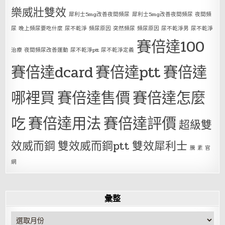
樂威壯雙效
犀利士5mg改善夜間頻尿
犀利士5mg改善夜間頻尿 夜間頻
尿 晚上頻尿要吃什麼 尿不乾淨 頻尿原因 突然頻尿 頻尿原因 尿不乾淨男 尿不乾淨
賽倍達100
治療 夜間頻尿改善運動 尿不乾淨ptt 尿不乾淨定義
賽倍達dcard
賽倍達ptt
賽倍達
哪裡買
賽倍達售價
賽倍達怎麼
吃
賽倍達用法
賽倍達評價
超級雙
效威而鋼
雙效威而鋼ptt
雙效犀利士
騰 素 官
網
彙整
彙