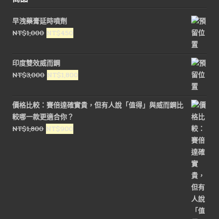
早洩藥膏延時噴劑
原
目
NT$
1,000
NT$
450
始
前
價
價
印度雙效威而鋼
格：
格：
原
目
NT$
3,000
NT$
1,800
NT$1,000。
NT$450。
始
前
價
價
價格比較：賽倍達確實貴，但有人說「值得」與威而鋼比
格：
格：
較哪一款更適合你？
NT$3,000。
NT$1,800。
原
目
NT$
1,800
NT$
900
始
前
價
價
格：
格：
NT$1,800。
NT$900。