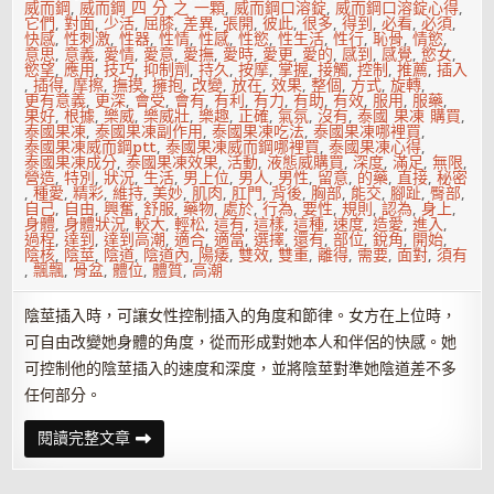
威而鋼
,
威而鋼 四 分 之 一顆
,
威而鋼口溶錠
,
威而鋼口溶錠心得
,
它們
,
對面
,
少活
,
屈膝
,
差異
,
張開
,
彼此
,
很多
,
得到
,
必看
,
必須
,
快感
,
性刺激
,
性器
,
性情
,
性感
,
性慾
,
性生活
,
性行
,
恥骨
,
情慾
,
意思
,
意義
,
愛情
,
愛意
,
愛撫
,
愛時
,
愛更
,
愛的
,
感到
,
感覺
,
慾女
,
慾望
,
應用
,
技巧
,
抑制劑
,
持久
,
按摩
,
掌握
,
接觸
,
控制
,
推薦
,
插入
,
插得
,
摩擦
,
撫摸
,
擁抱
,
改變
,
放在
,
效果
,
整個
,
方式
,
旋轉
,
更有意義
,
更深
,
會受
,
會有
,
有利
,
有力
,
有助
,
有效
,
服用
,
服藥
,
果好
,
根據
,
樂威
,
樂威壯
,
樂趣
,
正確
,
氣氛
,
沒有
,
泰國 果凍 購買
,
泰國果凍
,
泰國果凍副作用
,
泰國果凍吃法
,
泰國果凍哪裡買
,
泰國果凍威而鋼ptt
,
泰國果凍威而鋼哪裡買
,
泰國果凍心得
,
泰國果凍成分
,
泰國果凍效果
,
活動
,
液態威購買
,
深度
,
滿足
,
無限
,
營造
,
特別
,
狀況
,
生活
,
男上位
,
男人
,
男性
,
留意
,
的藥
,
直接
,
秘密
,
種愛
,
精彩
,
維持
,
美妙
,
肌肉
,
肛門
,
背後
,
胸部
,
能交
,
腳趾
,
臀部
,
自己
,
自由
,
興奮
,
舒服
,
藥物
,
處於
,
行為
,
要性
,
規則
,
認為
,
身上
,
身體
,
身體狀況
,
較大
,
輕松
,
這有
,
這樣
,
這種
,
速度
,
造愛
,
進入
,
過程
,
達到
,
達到高潮
,
適合
,
適當
,
選擇
,
還有
,
部位
,
銳角
,
開始
,
陰核
,
陰莖
,
陰道
,
陰道內
,
陽痿
,
雙效
,
雙重
,
離得
,
需要
,
面對
,
須有
,
飄飄
,
骨盆
,
體位
,
體質
,
高潮
陰莖插入時，可讓女性控制插入的角度和節律。女方在上位時，
可自由改變她身體的角度，從而形成對她本人和伴侶的快感。她
可控制他的陰莖插入的速度和深度，並將陰莖對準她陰道差不多
任何部分。
男
閱讀完整文章
人
如
何