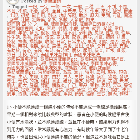
Posted in
健康議題
人
Tagged
一份
,
一定
,
一條
,
一次
,
一般
,
三種
,
上火
,
不到
,
不是
,
應
不會
,
不能
,
不要
,
並不
,
並且
,
中老年
,
以下
,
作用
,
來說
,
便是
,
健康
做
,
出現
,
初期
,
副作用
,
劑量
,
功能障礙
,
助於
,
原因
,
受到
,
可能
,
問題
好
,
嚴重
,
壯陽
,
壯陽藥
,
多多
,
多數
,
大多數
,
如果
,
這
威而鋼 四 分 之 一顆
,
威而鋼口溶錠
,
威而鋼口溶錠心得
,
4
威而鋼哪裡買
,
定時
,
容易
,
射精
,
小便
,
就會
,
就要
,
希望
,
常用
,
件
年時
,
年齡
,
延長
,
很多
,
後果
,
得不到
,
必利勁
,
忽視
,
性功能
,
性早
,
事
性生活
,
患有
,
患者
,
情況
,
意味著
,
感覺
,
應該
,
才能
,
扼殺
,
排尿
,
控制
,
損傷
,
攝護腺
,
收縮
,
日常
,
日常生活
,
早洩
,
明顯
,
是否
,
是非
,
時候
,
時期
,
晚期
,
更加
,
最佳
,
最後
,
會出
,
會導
,
會有
,
會變
,
有助
,
有助於
,
有心
,
有所
,
有時
,
有時候
,
朋友
,
服用
,
檢查
,
正常
,
此類
,
每日
,
比較
,
沒有
,
泰國果凍副作用
,
泰國果凍吃法
,
泰國果凍哪裡買
,
泰國果凍威而鋼ptt
,
泰國果凍威而鋼哪裡買
,
泰國果凍威而鋼心得
,
泰國果凍威而鋼蝦皮
,
泰國果凍心得
,
泰國果凍成分
,
泰國果凍效果
,
液態威心得
,
液態威而鋼
,
液態威而鋼ptt
,
液態威購買
,
滿意
,
無力
,
特別
,
犀利
,
現在
,
現象
,
生殖
,
生活
,
生理
,
用於
,
由於
,
男人
,
男性
,
疼痛
,
病症
,
癌是
,
發現
,
發生
,
發病
,
的話
,
相對
,
真正
,
確診
,
穩定
,
經常
,
經過
,
美國
,
老年
,
肌肉
,
肥大
,
腫瘤
,
腺肥
,
膀胱炎
,
自己
,
藥品
,
藥物
,
表現
,
要重
,
警惕
,
變得
,
起來
,
跡象
,
這個
,
這是
,
這樣
,
通過
,
造成
,
進行
,
過於
,
達到
,
適用
,
遵循
,
避免
,
那麼
,
醫院
,
重視
,
錯過
,
陽痿
,
需要
,
體內
,
體現
1、小便不能連成一條線小便的時候不能連成一條線是攝護腺癌，
早期一個相對來說比較典型的症狀，患者在小便的時候經常會使
小便有水滴狀，並不能連成線，並且在小便時，如果用力也得不
到用力的回復，常常感覺有心無力。有時候年齡大了到了中老年
時期，也會出現尿小便連線不能的情況，但這並不意味著它是正