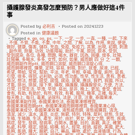
在
性
攝護腺發炎高發怎麼預防？男人應做好這4件
愛
時
事
插
的
Posted by
必利吉
Posted on
20241223
更
深
Posted in
健康議題
Tagged
e
,
go
,
oo
,
ps
,
一下
,
一定
,
一步
,
一直
,
一種
,
一起
,
下來
,
不僅
,
不管
,
不能
,
不要
,
中年
,
之間
,
了解
,
以為
,
作用
,
來說
,
便是
,
做好
,
健康
,
傷害
,
儲存
,
充血
,
免疫
,
免疫力
,
其實
,
出現
,
初期
,
刺激
,
副作用
,
劑量
,
功效
,
功能障礙
,
助於
,
千萬
,
原因
,
原本
,
受到
,
受到感染
,
各位
,
各種
,
問題
,
喝水
,
器官
,
因為
,
困擾
,
增多
,
壯陽
,
壯陽藥
,
多喝水
,
多多
,
女性
,
如何
,
如果
,
威而鋼 四 分 之 一顆
,
威而鋼副作用ptt
,
威而鋼口溶錠
,
威而鋼口溶錠心得
,
威而鋼哪裡買
,
嫌棄
,
定時
,
容易
,
射精
,
對於
,
就會
,
尿液
,
已經
,
希望
,
帶給
,
常見
,
幫助
,
平淡
,
年老
,
年輕
,
幸福
,
康復
,
廁所
,
延長
,
引發
,
很多
,
得到
,
必利勁
,
必須
,
性功能
,
性早
,
性生活
,
患有
,
患者
,
情況
,
想法
,
想要
,
感受
,
感情
,
感染
,
感覺
,
應該
,
我們
,
我國
,
所以
,
才能
,
排出
,
排尿
,
接下來
,
攝取
,
攝護腺
,
攝護腺發炎
,
方便
,
方法
,
日常
,
日常生活
,
早洩
,
早發
,
易出
,
是非
,
晚上
,
更加
,
會受
,
會因
,
會有
,
有助
,
有助於
,
有所
,
有效
,
有著
,
服用
,
機率
,
正確
,
每天
,
每天晚上
,
每日
,
毒素
,
泌尿科
,
法是
,
注意
,
注重
,
泰國果凍
,
泰國果凍副作用
,
泰國果凍吃法
,
泰國果凍哪裡買
,
泰國果凍威而鋼ptt
,
泰國果凍威而鋼哪裡買
,
泰國果凍心得
,
泰國果凍成分
,
泰國果凍效果
,
液態威而鋼
,
液態威購買
,
清洗
,
清潔
,
減少
,
溫水
,
滿意
,
炎症
,
無窮
,
特別
,
特殊
,
犀利
,
狀態
,
生就
,
生殖
,
生殖器
,
生活
,
產生
,
用於
,
由於
,
男女
,
男女之間
,
男性
,
疾病
,
病症
,
發生
,
發病
,
發病率
,
白開水
,
盡量
,
目的
,
直觀
,
真正
,
確實
,
私處
,
科學
,
穩定
,
細菌
,
結構
,
給人
,
經常
,
經過
,
縱欲
,
美國
,
肥大
,
能夠
,
能過
,
腫大
,
腺肥
,
自己
,
藥品
,
藥物
,
處於
,
血液循環
,
行為
,