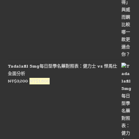
Tadalafil 5mg每日型學名藥對照表：健力士 vs 悍馬仕
全面分析
原
目
NT$
3,200
NT$
1,600
始
前
價
價
格：
格：
NT$3,200。
NT$1,600。