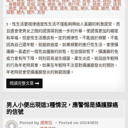
衛生
,
補充
,
裡的
,
規律
,
規律性
,
親密
,
認為
,
買單
,
起來
,
超過
,
身體
,
身體健康
,
這個
,
這種
,
通過
,
進行
,
進行性
,
過了
,
過度
,
過於
,
達到
,
適度
,
適用
,
避免
,
還是
,
還會
,
還有
,
還能
,
開水
,
陽痿
,
雖然
,
需要
,
頻繁
,
體內
,
體外
,
高發
1、性生活要規律適度性生活不僅能夠帶給人直觀的刺激感受，而
且還會使男女之間的感情得到進一步的升華，使感情更加的親密
和幸福。但是性生活應該有一定的規律性，不能過於頻繁，不能
因為自己還年輕，就縱欲過度。如果頻繁的進行性生活，會使攝
護腺一直處於一個充血腫脹的狀態，在這個狀態下，攝護腺的免
疫力會有所下降，特別容易滋生細菌，產生炎症。俗話說年輕時
的行為年老時買單，如果在年輕時不注意對攝護腺發炎的預防，
年老時就會受攝護腺發炎的無窮困擾。
攝
閱讀完整文章
護
腺
發
炎
高
男人小便出現這3種情況，應警惕是攝護腺癌
發
怎
的信號
麼
預
Posted by
威格拉
Posted on
20240831
防？
男