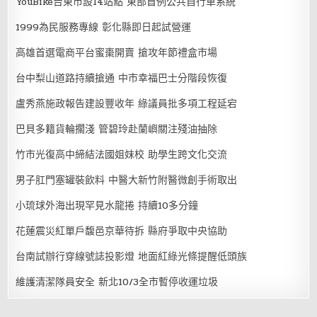
YouBike台東市設14站點 東部首例公共自行車系統
1999為民服務專線 彰化縣即日起試營運
高雄首選電商平台蜜棗開賣 搶攻年節禮盒市場
台中梨山道路持續搶通 中市幸福巴士分階段恢復
盧秀燕施政報告建設豐收年 綠議員批多項工程延宕
巴貝多籍貨輪擱淺 管碧玲赴蘭嶼關注殘油抽除
竹市光復高中締結法國姐妹校 助學生跨文化交流
男子肛門塞罐裝飲料 中醫大新竹附醫微創手術取出
小琉球外海出現罕見水龍捲 持續10多分鐘
花蓮震災紅單戶馥邑京華待拆 縣府爭取中央協助
台南試辦行穿線號誌投影燈 地面紅綠光條提醒低頭族
維護清潔隊員安全 新北10/3全市暫停收運垃圾