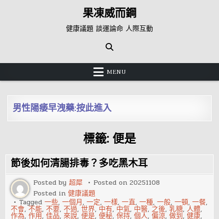
Skip
果凍威而鋼
to
content
健康議題 談運論命 人際互動
MENU
男性陽痿早洩藥:按此進入
標籤:
便是
節後如何清腸排毒？多吃黑木耳
Posted by
超犀
Posted on
20251108
Posted in
健康議題
Tagged
一些
,
一個月
,
一定
,
一樣
,
一直
,
一種
,
一般
,
一頓
,
一餐
,
不會
,
不能
,
不要
,
不過
,
世界
,
中有
,
中氣
,
中醫
,
之後
,
乳糖
,
人體
,
作為
,
作用
,
佳品
,
來說
,
便是
,
便秘
,
保持
,
個人
,
偏涼
,
做到
,
健康
,