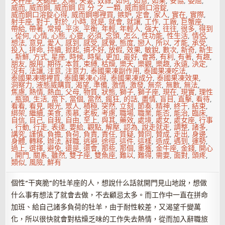
天秤座
,
天蝎座
,
太陽
,
夫妻
,
奴隸
,
如何
,
如意
,
如果
,
妥協
,
委屈
,
威而
,
威而鋼
,
威而鋼 四 分 之 一顆
,
威而鋼口溶錠
,
威而鋼口溶錠心得
,
威而鋼哪裡買
,
嫉妒
,
定會
,
家人
,
實在
,
實際
,
射手座
,
對于
,
對於
,
小時
,
就是
,
就會
,
就讓
,
工作
,
工廠
,
巨蟹座
,
帶給
,
帶著
,
常規
,
平淡
,
平衡
,
年輕
,
年輕人
,
強大
,
往往
,
很多
,
得到
,
從何
,
心情
,
心態
,
心靈
,
必須
,
念頭
,
怎么
,
性功能
,
性生活
,
情侶
,
想法
,
意見
,
愛人
,
感到
,
感受
,
感覺
,
態度
,
戀人
,
所以
,
才能
,
承受
,
投入
,
拼命
,
持續
,
掀起
,
搞不好
,
放假
,
效果
,
敏銳
,
數次
,
新奇
,
新生
,
新鮮
,
方式
,
星座
,
時候
,
時髦
,
更加
,
最好
,
會將
,
有利
,
有著
,
有趣
,
朋友
,
服用
,
期待
,
本質
,
束縛
,
枯燥
,
樂天
,
樂觀
,
樂趣
,
永遠
,
決定
,
沒有
,
法讓
,
注意
,
注意力
,
泰國果凍副作用
,
泰國果凍吃法
,
泰國果凍哪裡買
,
泰國果凍心得
,
泰國果凍成分
,
泰國果凍效果
,
洞察力
,
液態威購買
,
渴望
,
準備
,
激情
,
激發
,
無奈
,
無數
,
無法
,
焦慮
,
熱情
,
熱血
,
父母
,
物質
,
狀態
,
獅子
,
獅子座
,
現在
,
現實
,
理性
,
瓶頸
,
生活
,
當下
,
當個
,
當然
,
瘋狂
,
的話
,
盡情
,
盲目
,
直擊
,
看待
,
看看
,
看見
,
眼光
,
眾人
,
積極
,
突然
,
立刻
,
節奏
,
精神
,
終于
,
結束
,
綁架
,
繼續
,
美食
,
羨慕
,
老板
,
考慮
,
職場
,
職業
,
能否
,
能治
,
臨床
,
自信
,
自己
,
自我
,
自由
,
至上
,
與其
,
藥效
,
處境
,
處女
,
處女座
,
行事
,
行動
,
行走
,
表達
,
要給
,
觀點
,
解壓
,
認為
,
說走就走
,
調整
,
諸多
,
講究
,
謹慎
,
負擔
,
負荷
,
負責
,
責任
,
質疑
,
贊同
,
贊成
,
走出
,
身邊
,
身體
,
轉移
,
辦法
,
辭職
,
逃避
,
途徑
,
這件
,
這樣
,
造成
,
遇到
,
運勢
,
過上
,
選擇
,
避免
,
還是
,
還會
,
那些
,
那個
,
重獲
,
金牛座
,
金錢
,
開心
,
開門
,
關系
,
雖然
,
雙子座
,
雙魚座
,
難以
,
難得
,
需要
,
面對
,
頭疼
,
類似
,
風險
,
鮮有
個性“干爽脆”的牡羊座的人，想說什么話就開門見山地說，想做
什么事有想法了就會去做，不去顧忌太多。而工作中一直在拼命
加班、給自己諸多負荷的牡羊，由于耐性較差，又渴望千變萬
化，所以很快就會對枯燥乏味的工作失去熱情，從而加入辭職旅