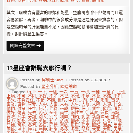
食慾
,
食物
,
食用
,
飲品
,
飲料
,
飲用
,
飲食
,
體質
,
高血壓
其次，咖啡含有豐富的糖類和能量，空腹喝咖啡不但傷胃而且還
容易發胖。再者，咖啡中的很多成分都是通過肝臟來排毒的，但
是空腹時候的肝臟能量不足，因此空腹喝咖啡會加重肝臟的負
擔，對肝臟產生傷害。
空
閱讀完整文章
腹
喝
咖
啡
會
12星座會辭職去旅行嗎？
怎
麼
樣？
Posted by
犀利士5mg
Posted on
20230817
Posted in
星座分析
,
談運論命
Tagged
ig
,
k
,
一下
,
一樣
,
一次
,
一直
,
一秒
,
一種
,
一輩子
,
上班
,
上癮
,
不可
,
不同
,
不好
,
不如
,
不已
,
不想
,
不是
,
不會
,
不滿
,
不知
,
不說
,
不負責任
,
不錯
,
不顧
,
世界
,
中有
,
之前
,
乏味
,
乖乖
,
事兒
,
事業
,
事物
,
享受
,
人中
,
人事
,
人有
,
人生
,
人群
,
人際
,
人類
,
什么
,
他們
,
付諸
,
任性
,
何時
,
作為
,
來說
,
便是
,
保守
,
個性
,
倦怠
,
假如
,
做好
,
傷害
,
先去
,
內心
,
全部
,
兩性
,
兩性生活
,
其實
,
兼顧
,
再說
,
冒險
,
凡事
,
分鐘
,
別人
,
別的
,
利弊
,
到頭
,
刺激
,
功能障礙
,
加班
,
努力
,
勃起
,
勇敢
,
勇氣
,
動力
,
危機
,
卻步
,
原本
,
厭倦
,
只會
,
只能
,
只顧
,
可能
,
各有
,
各自
,
同樣
,
喜歡
,
單單
,
回來
,
回歸
,
因為
,
因素
,
困擾
,
場上
,
壓力
,
壓抑
,
壯陽
,
多多
,
多數
,
夢想
,
大家
,
大難
,
天地
,