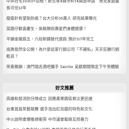
中央社宅1500戶招租！新北等4縣市8/14開放申請 育兒家庭最
長可住12年
瘦瘦針有望助防癌？台大分析16萬人 研究結果曝光
菜園仔歡喜慶生，吳銘賜祝壽星們身體健康！
平鎮金陵路五、六段新闢替代道路 預計117年完工
底牌竟然全公開！為什麼這家行銷公司「不藏私」天天狂撒行銷
乾貨？
茶香雅韻：澳門瑞吉酒吧攜手 Saicho 呈獻期間限定下午茶體驗
好文推薦
高雄和發消防分隊成立 因應產業園區救災更迅速
台東首屆茶藝競賽 選手泡出紅烏龍的特色和文化
中火說明會爆推擠衝突 中市議會藍綠互控暴力