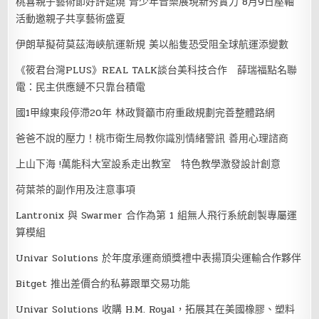
桃喜親子藝術節好評延燒 青少年音樂展現新秀實力 8月9日壓軸
活動邀親子共享藝術盛夏
伊朗草擬荷莫茲海峽航運新規 美以船隻恐受阻全球航運添變數
《筱君台灣PLUS》REAL TALK談台美科技合作 薛瑞福點名聯
電：民主供應鏈不只靠台積電
國1甲線東段停滯20年 林政賢籲市府重啟規劃完善整體路網
爸爸不說的壓力！桃市衛生局教你識別情緒警訊 善用心理諮商
上山下海 !萬能科大室設系走出教室 特色教學激發設計創意
荷葉茶的副作用及注意事項
Lantronix 與 Swarmer 合作為第 1 組無人飛行系統創製專屬運
算模組
Univar Solutions 於年度承運商頒獎禮中表揚頂尖運輸合作夥伴
Bitget 推出差價合約私募跟單交易功能
Univar Solutions 收購 H.M. Royal，拓展其在美國橡膠、塑料