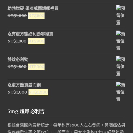
助勃增硬 果凍威而鋼哪裡買
原
目
NT$
1,600
NT$
800
始
前
價
價
沒有處方箋必利勁哪裡買
格：
格：
原
目
NT$
1,800
NT$
900
NT$1,600。
NT$800。
始
前
價
價
雙效必利勁
格：
格：
原
目
NT$
1,800
NT$
900
NT$1,800。
NT$900。
始
前
價
價
沒處方籤買威而鋼
格：
格：
原
目
NT$
3,000
NT$
1,600
NT$1,800。
NT$900。
始
前
價
價
5mg 超犀 必利吉
格：
格：
NT$3,000。
NT$1,600。
根據台灣國內最新統計，每年約有1600人左右發病，鼻咽癌佔男
性癌症發生率之第12位，一般而言，男女比例約3比1。好發年齡