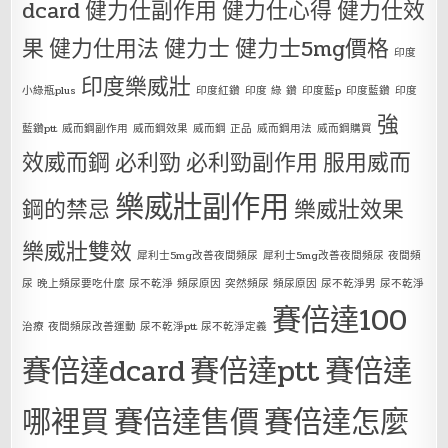
dcard
健力仕副作用
健力仕心得
健力仕效
果
健力仕用法
健力士
健力士5mg價格
印度
印度樂威壯
小綠瓶plus
印度紅鑽
印度 綠 鑽
印度藍p
印度藍鑽
印度
強
藍鑽ptt
威而鋼副作用
威而鋼效果
威而鋼 正品
威而鋼用法
威而鋼購買
效威而鋼
必利勁
必利勁副作用
服用威而
樂威壯副作用
鋼的禁忌
樂威壯效果
樂威壯雙效
犀利士5mg改善夜間頻尿
犀利士5mg改善夜間頻尿 夜間頻
尿 晚上頻尿要吃什麼 尿不乾淨 頻尿原因 突然頻尿 頻尿原因 尿不乾淨男 尿不乾淨
賽倍達100
治療 夜間頻尿改善運動 尿不乾淨ptt 尿不乾淨定義
賽倍達dcard
賽倍達ptt
賽倍達
哪裡買
賽倍達售價
賽倍達怎麼