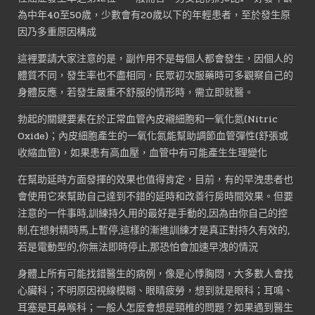
為中年40至50歲，少數會有20歲以下的年輕患者，至於發生原
因乃多重原因構成
這裡要請大家注意的是，副作用不是每個人都會發生，因個人的
體質不同，發生率也不盡相同，民眾初次服藥時可多觀察自己的
身體反應，若發生嚴重不舒服的情形時，需立即就醫。
勃起的關鍵要素在於正常血管內皮襯細胞和一氧化氮(Nitric
Oxide)；內皮細胞產生的一氧化氮能幫助調節血管彈性(舒張或
收縮血管)，如果患有高血壓，血管中有可能產生生理變化
在幫助延時方面發揮的效果也值得肯定，目前，有的早洩患者也
會使用它來幫助自己達到不錯的延時和改善行房時間效果。但要
注意的一件事時,訓練持久用的最好是手動的,因為由你自己的控
制,在想射精時馬上暫停,這樣的漸進訓練才是真正對持久有效的,
若是電動型的,你無法即時停止,那恐怕會加速早洩的情況
身體上所有可能找錯醫生的病例，像是心悸胸悶，大多數人會找
心臟科；不明原因視線模糊、眼睛疲勞，想到就是眼科；耳鳴、
耳塞是耳鼻喉科；一般人怎麼會想是頸椎的問題？如果遇到醫生