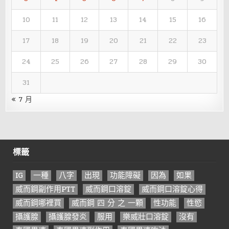
10
11
12
13
14
15
16
17
18
19
20
21
22
23
24
25
26
27
28
29
30
31
« 7 月
標籤
IG
一種
八字
出現
功能障礙
因為
如果
威而鋼副作用PTT
威而鋼口溶錠
威而鋼口溶錠心得
威而鋼哪裡買
威而鋼 四 分 之 一顆
性功能
性慾
攝護腺
攝護腺發炎
服用
樂威壯口溶錠
沒有