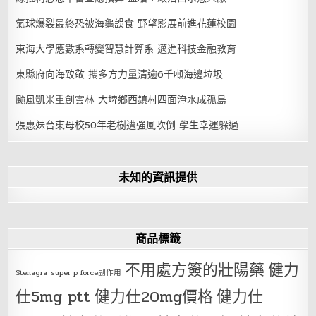
氣球爆裂最終恐被海龜誤食 野望影展前進花蓮校園
東海大學應數系轉變智慧計算系 邁進科技金融教育
東縣府向海致敬 攜多方力量清逾6千噸海邊垃圾
颱風凱米重創雲林 大埤鄉西鎮村四面淹水成孤島
張惠妹台東母校50年老樹遭強風吹倒 學生幸運躲過
未知的資訊提供
商品標籤
不用處方簽的壯陽藥
健力
Stenagra
super p force副作用
仕5mg ptt
健力仕20mg價格
健力仕