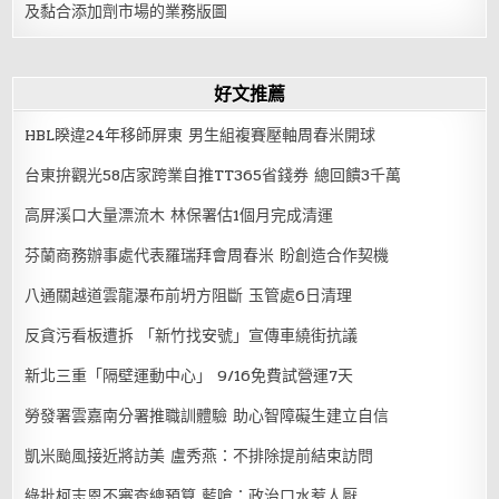
及黏合添加劑市場的業務版圖
好文推薦
HBL睽違24年移師屏東 男生組複賽壓軸周春米開球
台東拚觀光58店家跨業自推TT365省錢券 總回饋3千萬
高屏溪口大量漂流木 林保署估1個月完成清運
芬蘭商務辦事處代表羅瑞拜會周春米 盼創造合作契機
八通關越道雲龍瀑布前坍方阻斷 玉管處6日清理
反貪污看板遭拆 「新竹找安號」宣傳車繞街抗議
新北三重「隔壁運動中心」 9/16免費試營運7天
勞發署雲嘉南分署推職訓體驗 助心智障礙生建立自信
凱米颱風接近將訪美 盧秀燕：不排除提前結束訪問
綠批柯志恩不審查總預算 藍嗆：政治口水惹人厭