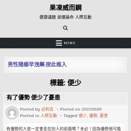
Skip
果凍威而鋼
to
content
健康議題 談運論命 人際互動
MENU
男性陽痿早洩藥:按此進入
標籤:
便少
有了優勢 便少了憂患
Posted by
必利吉
Posted on
20220606
Posted in
人際互動
Tagged
便少
,
優勢
,
憂患
有優勢的人就一定會走在別人的前面嗎？未必！因為優勢很可能