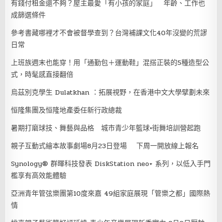
有錢付租金還不夠？屋主最愛「有小孩的家庭」 年齡、工作也
成篩選條件
參考書藏哪裡才不會被督學查到？台灣補課文化40年沒變的荒謬
日常
上班族週末也能穿！用「通勤包＋運動鞋」混搭正裝的5種造型公
式，時髦感直接翻倍
烏茲別克學生 Dulatkhan ：拓展視野，在香港中文大學擘劃未來
恒隆集團及恒隆地產委任新行政總裁
暑期打磨球技、舞藝與品格 城市青少年籃球×街舞培訓營起跑
親子互動式繪本故事劇場8月23日登場 下周一開放線上報名
Synology® 群暉科技發表 DiskStation neo+ 系列，以低入手門
檻享有高效能體驗
亞洲青年管弦樂團第10度來嘉 49組家庭展現「管樂之都」國際熱
情