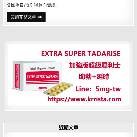
會因為自己的 得意而變成…
有
閱讀完整文章
了
優
勢
便
少
了
憂
患
近期文章