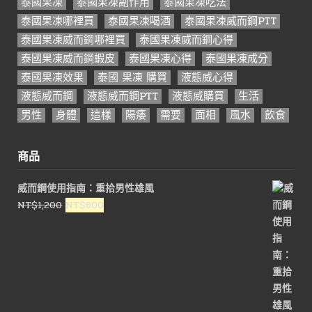
泰國果凍
泰國果凍副作用
泰國果凍吃法
泰國果凍哪裡買
泰國果凍喝酒
泰國果凍威而鋼PTT
泰國果凍威而鋼哪裡買
泰國果凍威而鋼心得
泰國果凍威而鋼蝦皮
泰國果凍心得
泰國果凍成分
泰國果凍效果
泰國 果凍 購買
液態威心得
液態威而鋼
液態威而鋼PTT
液態威購買
生活
男性
身體
這樣
陽痿
需要
面相
風水
飲食
商品
威而鋼使用指南：重拾男性雄風
原
目
NT$
1,200
NT$
800
始
前
價
價
格：
格：
NT$1,200。
NT$800。