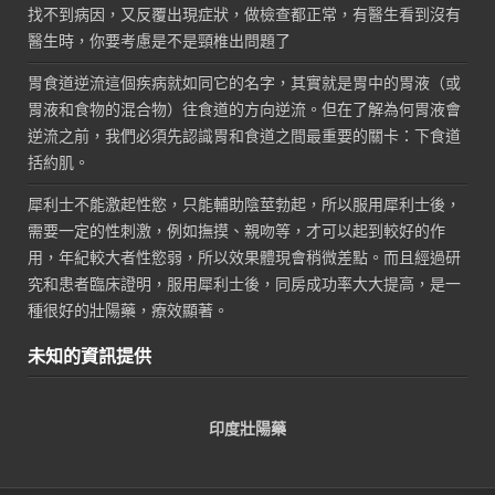
找不到病因，又反覆出現症狀，做檢查都正常，有醫生看到沒有
醫生時，你要考慮是不是頸椎出問題了
胃食道逆流這個疾病就如同它的名字，其實就是胃中的胃液（或
胃液和食物的混合物）往食道的方向逆流。但在了解為何胃液會
逆流之前，我們必須先認識胃和食道之間最重要的關卡：下食道
括約肌。
犀利士不能激起性慾，只能輔助陰莖勃起，所以服用犀利士後，
需要一定的性刺激，例如撫摸、親吻等，才可以起到較好的作
用，年紀較大者性慾弱，所以效果體現會稍微差點。而且經過研
究和患者臨床證明，服用犀利士後，同房成功率大大提高，是一
種很好的壯陽藥，療效顯著。
未知的資訊提供
印度壯陽藥