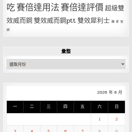
吃
賽倍達用法
賽倍達評價
超級雙
效威而鋼
雙效威而鋼ptt
雙效犀利士
騰 素 官
網
彙整
彙
整
2026 年 8 月
一
二
三
四
五
六
日
1
2
3
4
5
6
7
8
9