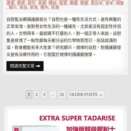
還會
,
那麼
,
部位
,
長期
,
開始
,
陰莖
,
陽痿
,
需要
,
青壯年
,
青年
,
頻繁
,
顯示
,
食品
,
飲食
,
體內
,
高潮
自慰能治療攝護腺發炎？自慰也是一種性生活方式，是性興奮的
正常宣洩，是對男女性生活的一種補充，尤其是沒有固定性伴侶
的人。文明得多，最起碼不打擾別人。對一個正常人來說，自慰
隻是排洩了一點性腺每天都分泌的化學物質而已，俗話說滿則
溢，對身體能有多大危害？研究顯示，規律的自慰，對攝護腺發
炎是有治療作用的，它相當於規律的攝護腺按摩。
自
閱讀完整文章
慰
把
握
度
才
能
文
預
1
2
3
...
22
OLDER POSTS →
防
章
攝
護
分
腺
發
頁
炎