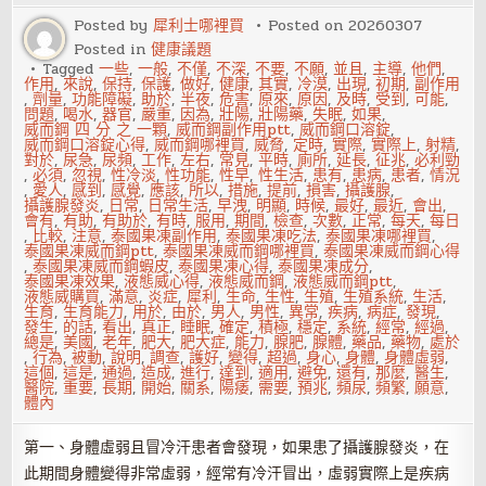
千
Posted by
犀利士哪裡買
Posted on
20260307
次
Posted in
健康議題
Tagged
一些
,
一般
,
不僅
,
不深
,
不要
,
不願
,
並且
,
主導
,
他們
,
作用
,
來說
,
保持
,
保護
,
做好
,
健康
,
其實
,
冷漠
,
出現
,
初期
,
副作用
,
劑量
,
功能障礙
,
助於
,
半夜
,
危害
,
原來
,
原因
,
及時
,
受到
,
可能
,
問題
,
喝水
,
器官
,
嚴重
,
因為
,
壯陽
,
壯陽藥
,
失眠
,
如果
,
威而鋼 四 分 之 一顆
,
威而鋼副作用ptt
,
威而鋼口溶錠
,
威而鋼口溶錠心得
,
威而鋼哪裡買
,
威脅
,
定時
,
實際
,
實際上
,
射精
,
對於
,
尿急
,
尿頻
,
工作
,
左右
,
常見
,
平時
,
廁所
,
延長
,
征兆
,
必利勁
,
必須
,
忽視
,
性冷淡
,
性功能
,
性早
,
性生活
,
患有
,
患病
,
患者
,
情況
,
愛人
,
感到
,
感覺
,
應該
,
所以
,
措施
,
提前
,
損害
,
攝護腺
,
攝護腺發炎
,
日常
,
日常生活
,
早洩
,
明顯
,
時候
,
最好
,
最近
,
會出
,
會有
,
有助
,
有助於
,
有時
,
服用
,
期間
,
檢查
,
次數
,
正常
,
每天
,
每日
,
比較
,
注意
,
泰國果凍副作用
,
泰國果凍吃法
,
泰國果凍哪裡買
,
泰國果凍威而鋼ptt
,
泰國果凍威而鋼哪裡買
,
泰國果凍威而鋼心得
,
泰國果凍威而鋼蝦皮
,
泰國果凍心得
,
泰國果凍成分
,
泰國果凍效果
,
液態威心得
,
液態威而鋼
,
液態威而鋼ptt
,
液態威購買
,
滿意
,
炎症
,
犀利
,
生命
,
生性
,
生殖
,
生殖系統
,
生活
,
生育
,
生育能力
,
用於
,
由於
,
男人
,
男性
,
異常
,
疾病
,
病症
,
發現
,
發生
,
的話
,
看出
,
真正
,
睡眠
,
確定
,
積極
,
穩定
,
系統
,
經常
,
經過
,
總是
,
美國
,
老年
,
肥大
,
肥大症
,
能力
,
腺肥
,
腺體
,
藥品
,
藥物
,
處於
,
行為
,
被動
,
說明
,
調查
,
護好
,
變得
,
超過
,
身心
,
身體
,
身體虛弱
,
這個
,
這是
,
通過
,
造成
,
進行
,
達到
,
適用
,
避免
,
還有
,
那麼
,
醫生
,
醫院
,
重要
,
長期
,
開始
,
關系
,
陽痿
,
需要
,
預兆
,
頻尿
,
頻繁
,
願意
,
體內
第一、身體虛弱且冒冷汗患者會發現，如果患了攝護腺發炎，在
此期間身體變得非常虛弱，經常有冷汗冒出，虛弱實際上是疾病