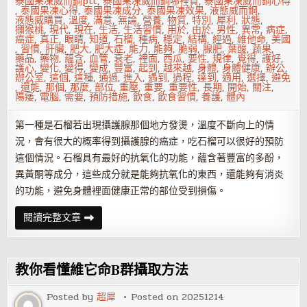
泰國果凍威而鋼ptt
,
泰國果凍威而鋼哪裡買
,
泰國果凍威而鋼心得
,
泰國果凍心得
,
泰國果凍成分
,
泰國果凍效果
,
液態威而鋼
,
液態威購買
,
溫度
,
滿意
,
無論
,
營養
,
物質
,
特別
,
犀利
,
狀態
,
獼猴桃
,
現代
,
現在
,
生活
,
生活習慣
,
用於
,
由於
,
男性
,
異常
,
病症
,
癌症
,
真正
,
眼睛
,
知道
,
石榴
,
種病
,
穩定
,
結構
,
經過
,
維他命
,
美國
,
習慣
,
肝臟
,
肥大
,
肥大症
,
能力
,
能夠
,
脆弱
,
腺肥
,
葉酸
,
蔬果
,
藥品
,
藥物
,
蘊含
,
血管
,
衰老
,
裡面
,
西瓜
,
要性
,
規律
,
覺得
,
護好
,
護心
,
變化
,
變得
,
變成
,
豐富
,
起到
,
越來越
,
身體
,
身體健康
,
辦公
,
辦公室
,
這個
,
這種
,
通過
,
進入
,
遇到
,
過程
,
達到
,
適用
,
選擇
,
避免
,
還能
,
那個
,
那麼
,
部位
,
重壓
,
重要
,
重要性
,
長期
,
開始
,
關注
,
陽痿
,
電腦
,
需要
,
預防措施
,
飲食
,
飲食習慣
,
養護
,
體內
第一種是石榴若出現攝護腺那個地方發燙，溫度不斷向上的情
況，會有很大的概率得到攝護腺的癌症，吃石榴可以很好的預防
這個情況。石榴具有最好的抗氧化的功能，蘊含著豐富的多酚，
異黃酮等成分，這些成分就是能夠抗氧化的東西，還能夠有消炎
的功能，避免身體裡面健康正常的部位受到損傷。
常
閱讀完整文章
吃
這
4
種
水
教你看懂維它命B群攝取方法
果
能
預
Posted by
超犀
Posted on
20251214
防