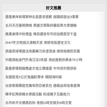
好文推薦
基隆東岸商場案林右昌要求道歉 謝國樑提出3事實
五月天花蓮將開唱 周邊交管縣府籲搭乘大眾運輸
推廣身障中秋禮盒 陳其邁宣布市府加碼買至千盒
3147件文物捐北港朝天宮 爬梳地區歷史文化
高雄高球場違法用農藥污染澄清湖 環保局開罰百萬
中國漁船金門外海沉沒3失蹤 海巡搜救拚黃金72小時
藍委廖偉翔服務處才成立爆違建 中市府列管排拆
全國首見5公尺鬼蝠魟標本 翱翔海科館
台旅客跟團遊克羅埃西亞被丟包 通報品保協會處理
陳亭妃再辦親水樂園活動 盼成親子互動助力
北市和平天橋將拆除 夜間11時至隔天6時交管