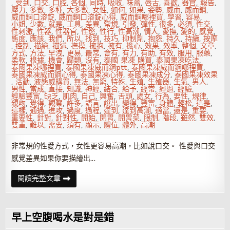
肪
,
受到
,
口交
,
口腔
,
各個
,
同時
,
吸收
,
味蕾
,
唇舌
,
喜歡
,
器官
,
報告
,
糖
壓力
,
多數
,
多種
,
大多數
,
女性
,
如何
,
如果
,
姿勢
,
威而
,
威而鋼
,
和
威而鋼口溶錠
,
威而鋼口溶錠心得
,
威而鋼哪裡買
,
學習
,
容易
,
鹽
小姐
,
少數
,
就是
,
工具
,
差異
,
常規
,
引發
,
彈性
,
很多
,
必須
,
性交
,
性刺激
,
性器
,
性器官
,
性慾
,
性行
,
性高潮
,
情人
,
愛撫
,
愛的
,
感覺
,
態度
,
應該
,
我們
,
所以
,
找到
,
技巧
,
抑制劑
,
抱怨
,
持久
,
持續
,
按摩
,
控制
,
描繪
,
描述
,
撫摸
,
擁抱
,
擁有
,
擔心
,
效果
,
效率
,
整個
,
文章
,
方式
,
方法
,
早洩
,
更易
,
最常
,
會有
,
有力
,
有助
,
有效
,
服用
,
服藥
,
柔軟
,
根據
,
機會
,
歸類
,
沒有
,
泰國 果凍 購買
,
泰國果凍吃法
,
泰國果凍哪裡買
,
泰國果凍威而鋼ptt
,
泰國果凍威而鋼哪裡買
,
泰國果凍威而鋼心得
,
泰國果凍心得
,
泰國果凍成分
,
泰國果凍效果
,
活動
,
液態威購買
,
無法
,
無窮
,
特殊
,
生殖
,
生殖器
,
生氣
,
男人
,
男性
,
當成
,
直接
,
知識
,
神經
,
結合
,
給予
,
經常
,
經過
,
經驗
,
經驗豐富
,
缺乏
,
肌肉
,
自己
,
興奮
,
舌頭
,
處女
,
行為
,
要性
,
規律
,
親吻
,
覺得
,
觀察
,
許多
,
語言
,
說出
,
變得
,
豐富
,
身體
,
輕松
,
這是
,
這樣
,
通過
,
進攻
,
過度
,
過程
,
達到
,
達到高潮
,
適當
,
還是
,
重要
,
重要性
,
針對
,
針對性
,
開始
,
開胃
,
開胃菜
,
限制
,
階段
,
雖然
,
雙效
,
雙重
,
難以
,
需要
,
須有
,
顯示
,
體位
,
體外
,
高潮
非常規的性愛方式，女性更容易高潮，比如說口交。 性愛與口交
感覺差異如果你要描繪出…
讓
閱讀完整文章
她
更
易
高
潮
早上空腹喝水是對是錯
的
唇