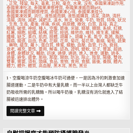
,
正常
,
殘留
,
每天
,
毒素
,
比較
,
毫克
,
水果
,
沒有
,
泰國果凍副作用
,
泰國果凍吃法
,
泰國果凍哪裡買
,
泰國果凍威而鋼ptt
,
泰國果凍威而鋼哪裡買
,
泰國果凍心得
,
泰國果凍成分
,
泰國果凍效果
,
消化
,
液態威而鋼
,
液態威購買
,
清潔
,
清熱
,
清肝
,
清腸
,
清除
,
減肥
,
減肥法
,
溫水
,
無法
,
營養
,
牛奶
,
物質
,
特殊
,
狀況
,
生育
,
生長
,
產後
,
疼痛
,
疾病
,
病原體
,
療效
,
白質
,
直接
,
真正
,
眼睛
,
破壞
,
神經
,
種人
,
空腹
,
節後
,
米飯
,
精華
,
糖類
,
系統
,
紅糖
,
紅薯
,
細胞
,
組織
,
結構
,
經常
,
經過
,
維他命
,
維持
,
維生素
,
緩解
,
纖維
,
缺乏
,
美白
,
肌肉
,
肢體
,
胡蘿卜
,
胡蘿卜素
,
能令
,
能將
,
脂肪
,
腸癌
,
腸道
,
自由
,
色素
,
花瓣
,
花茶
,
菊花
,
菊花茶
,
萎縮
,
葡萄
,
蔬果
,
藥物
,
蘊含
,
蘿卜
,
蛋白質
,
蜂蜜
,
蠕動
,
血壓
,
血管
,
行為
,
衰弱
,
衰老
,
補充
,
要性
,
要用
,
解毒
,
認為
,
證明
,
變軟
,
豆子
,
豐富
,
超過
,
身體
,
身體狀況
,
輔助
,
迅速
,
通便
,
通過
,
進入
,
進食
,
運動
,
過多
,
過量
,
避免
,
還會
,
那些
,
那麼
,
開始
,
防治
,
阻止
,
陰莖
,
陽痿
,
雙效
,
雙重
,
需要
,
須有
,
頭痛
,
食品
,
食物
,
食用
,
食醋
,
飯後
,
養顏
,
體內
,
體力
,
體外
,
體質
,
高血壓
,
黑木耳
,
黑色
,
黑豆
1、空腹喝涼牛奶空腹喝冰牛奶可通便，一是因為冷的刺激會加速
腸道運動，二是牛奶中有大量乳糖，而一半以上台灣人都缺乏牛
奶吸收所需的乳糖酶。所以喝牛奶後，乳糖沒有消化就進入了結
腸被迅速排出體外。
節
閱讀完整文章
後
如
何
清
腸