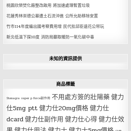
桃園欣榮焚化廠整改啟用 將加速處理暫置垃圾
花蓮秀林崇德公墓遭土石流沖進 公所允助移除安置
竹市114年度編出國考察費用增 民代批邱臣遠花公帑玩
新北低溫下探10度 消防局籲取暖防一氧化碳中毒
未知的資訊提供
商品標籤
不用處方簽的壯陽藥
健力
Stenagra
super p force副作用
仕5mg ptt
健力仕20mg價格
健力仕
dcard
健力仕副作用
健力仕心得
健力仕效
果
健力仕用法
健力士
健力士5mg價格