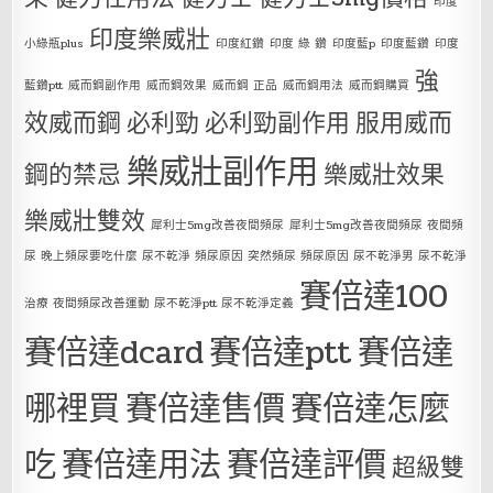
印度
印度樂威壯
小綠瓶plus
印度紅鑽
印度 綠 鑽
印度藍p
印度藍鑽
印度
強
藍鑽ptt
威而鋼副作用
威而鋼效果
威而鋼 正品
威而鋼用法
威而鋼購買
效威而鋼
必利勁
必利勁副作用
服用威而
樂威壯副作用
鋼的禁忌
樂威壯效果
樂威壯雙效
犀利士5mg改善夜間頻尿
犀利士5mg改善夜間頻尿 夜間頻
尿 晚上頻尿要吃什麼 尿不乾淨 頻尿原因 突然頻尿 頻尿原因 尿不乾淨男 尿不乾淨
賽倍達100
治療 夜間頻尿改善運動 尿不乾淨ptt 尿不乾淨定義
賽倍達dcard
賽倍達ptt
賽倍達
哪裡買
賽倍達售價
賽倍達怎麼
吃
賽倍達用法
賽倍達評價
超級雙