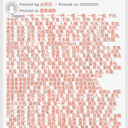
舌
Posted by
必利吉
Posted on
20260515
之
Posted in
健康議題
戰
Tagged
一些
,
一天
,
一定
,
一杯
,
一樣
,
一種
,
一般
,
一起
,
不利
,
不利於
,
不到
,
不夠
,
不宜
,
不會
,
不用
,
不行
,
世界
,
中老年
,
中老年人
,
之後
,
事實
,
事實上
,
人有
,
人體
,
代謝
,
作為
,
作用
,
來說
,
便秘
,
促進
,
保健
,
個人
,
健康
,
價值
,
具有
,
冷卻
,
出現
,
分鐘
,
利於
,
刷牙
,
刺激
,
功效
,
功能障礙
,
加重
,
勃起
,
即使
,
反應
,
口腔
,
可能
,
合適
,
否則
,
含有
,
吸收
,
問題
,
喝一杯
,
喝水
,
嘔吐
,
因人而異
,
因為
,
增大
,
增硬
,
壓力
,
多大
,
多數
,
大多數
,
天中
,
如果
,
威而
,
威而鋼
,
威而鋼 四 分 之 一顆
,
威而鋼副作用ptt
,
威而鋼口溶錠
,
威而鋼口溶錠心得
,
宜多
,
容易
,
對於
,
就夠
,
就是
,
尿液
,
左右
,
差異
,
幫助
,
年老
,
年輕
,
年輕人
,
建議
,
引起
,
得不到
,
得到
,
微信
,
心血管
,
必須
,
性刺激
,
性慾
,
性行
,
患者
,
情況
,
惡心
,
意義
,
愛撫
,
感覺
,
應該
,
所以
,
抑制劑
,
持久
,
排出
,
接近
,
損壞
,
擁抱
,
攝取
,
效果
,
早上
,
早晨
,
早起
,
早飯
,
早餐
,
時機
,
晨起
,
最佳
,
最好
,
最強
,
會克
,
會有
,
有人
,
有利
,
有利於
,
有力
,
有助
,
有效
,
服用
,
服藥
,
杯水
,
果糖
,
根據
,
樂威
,
樂威壯
,
比較
,
氣血
,
氣運
,
水中
,
水會
,
水溫
,
水能
,
水腫
,
沒多
,
沒有
,
法是
,
注意
,
泰國果凍副作用
,
泰國果凍吃法
,
泰國果凍哪裡買
,
泰國果凍喝酒
,
泰國果凍威而鋼ptt
,
泰國果凍威而鋼哪裡買
,
泰國果凍心得
,
泰國果凍成分
,
泰國果凍效果
,
流傳
,
消化
,
液態威而鋼
,
液態威而鋼ptt
,
液態威購買
,
涼開水
,
淡鹽水
,
清晨
,
減少
,
減退
,
準確
,
溫開水
,
潤腸
,
熱量
,
燒開
,
物質
,
特別
,
特別注意
,
狀況
,
現代
,
現代人
,
生育
,
產生
,
異常
,
疾病
,
病人
,
病患
,
病患者
,
白質
,
白開水
,
盡量
,
直接
,
相同
,
碳水化合物
,
礦物質
,
空腹
,
第一杯
,
細胞
,
細菌
,
維持
,
網絡
,
緩解
,
缺少
,
老年
,
老年人
,
胃腸
,
能力
,
脂肪
,
腎功能
,
腎臟
,
腸胃
,
自己
,
自然
,
藥物
,
蛋白質
,
蜂蜜
,
蜂蜜水
,
蠕動
,
血壓
,
血液循環
,
血管
,
行為
,
補充
,
要性
,
解釋
,
記憶
,
記憶力
,
認為
,
變得
,
負擔
,
起來
,
身體
,
身體狀況
,
迅速
,
這是
,
這樣
,
這種
,
這裡
,
過來
,
過多
,
過快
,
過程
,
過量
,
道理
,
達到
,
適合
,
適時
,
適量
,
選擇
,
還有
,
重要
,
量減少
,
開始
,
開水
,
防止
,
降低
,
陰莖
,
陽氣
,
陽痿
,
雙效
,
雙重
,
需要
,
須有
,
頭痛
,