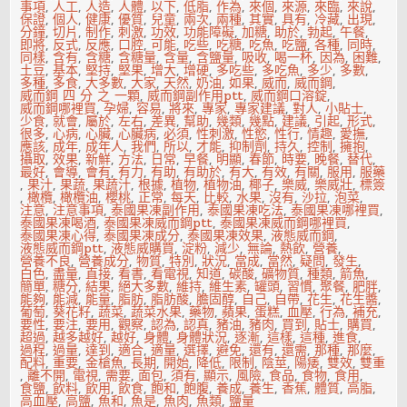
事項
,
人工
,
人造
,
人體
,
以下
,
低脂
,
作為
,
來個
,
來源
,
來臨
,
來說
,
保證
,
個人
,
健康
,
優質
,
兒童
,
兩次
,
兩種
,
其實
,
具有
,
冷藏
,
出現
,
分鐘
,
切片
,
制作
,
刺激
,
功效
,
功能障礙
,
加糖
,
助於
,
勃起
,
午餐
,
即將
,
反式
,
反應
,
口腔
,
可能
,
吃些
,
吃糖
,
吃魚
,
吃鹽
,
各種
,
同時
,
同樣
,
含有
,
含糖
,
含糖量
,
含量
,
含鹽量
,
吸收
,
喝一杯
,
因為
,
困難
,
土豆
,
基本
,
堅持
,
堅果
,
增大
,
增硬
,
多吃些
,
多吃魚
,
多少
,
多數
,
多種
,
多食
,
大多數
,
大家
,
天然
,
奶油
,
如果
,
威而
,
威而鋼
,
威而鋼 四 分 之 一顆
,
威而鋼副作用ptt
,
威而鋼口溶錠
,
威而鋼哪裡買
,
孕婦
,
容易
,
將來
,
專家
,
專家建議
,
對人
,
小貼士
,
少食
,
就會
,
屬於
,
左右
,
差異
,
幫助
,
幾類
,
幾點
,
建議
,
引起
,
形式
,
很多
,
心病
,
心臟
,
心臟病
,
必須
,
性刺激
,
性慾
,
性行
,
情趣
,
愛撫
,
應該
,
成年
,
成年人
,
我們
,
所以
,
才能
,
抑制劑
,
持久
,
控制
,
擁抱
,
攝取
,
效果
,
新鮮
,
方法
,
日常
,
早餐
,
明顯
,
春節
,
時要
,
晚餐
,
替代
,
最好
,
會導
,
會有
,
有力
,
有助
,
有助於
,
有大
,
有效
,
有關
,
服用
,
服藥
,
果汁
,
果蔬
,
果蔬汁
,
根據
,
植物
,
植物油
,
椰子
,
樂威
,
樂威壯
,
標簽
,
橄欖
,
橄欖油
,
櫻桃
,
正常
,
每天
,
比較
,
水果
,
沒有
,
沙拉
,
泡菜
,
注意
,
注意事項
,
泰國果凍副作用
,
泰國果凍吃法
,
泰國果凍哪裡買
,
泰國果凍喝酒
,
泰國果凍威而鋼ptt
,
泰國果凍威而鋼哪裡買
,
泰國果凍心得
,
泰國果凍成分
,
泰國果凍效果
,
液態威而鋼
,
液態威而鋼ptt
,
液態威購買
,
淀粉
,
減少
,
無論
,
熱飲
,
營養
,
營養不良
,
營養成分
,
物質
,
特別
,
狀況
,
當成
,
當然
,
疑問
,
發生
,
白色
,
盡量
,
直接
,
看書
,
看電視
,
知道
,
碳酸
,
礦物質
,
種類
,
箭魚
,
簡單
,
糖分
,
結果
,
絕大多數
,
維持
,
維生素
,
罐頭
,
習慣
,
聚餐
,
肥胖
,
能夠
,
能減
,
能量
,
脂肪
,
脂肪酸
,
膽固醇
,
自己
,
自帶
,
花生
,
花生醬
,
葡萄
,
葵花籽
,
蔬菜
,
蔬菜水果
,
藥物
,
蘋果
,
蛋糕
,
血壓
,
行為
,
補充
,
要性
,
要注
,
要用
,
觀察
,
認為
,
認真
,
豬油
,
豬肉
,
買到
,
貼士
,
購買
,
超過
,
越多越好
,
越好
,
身體
,
身體狀況
,
逐漸
,
這樣
,
這種
,
進食
,
過程
,
過量
,
達到
,
適合
,
適量
,
選擇
,
避免
,
還有
,
還需
,
那種
,
那麼
,
配料
,
重要
,
金槍魚
,
長期
,
開始
,
降低
,
限制
,
陰莖
,
陽痿
,
雙效
,
雙重
,
離不開
,
電視
,
需要
,
面包
,
須有
,
顯示
,
風險
,
食品
,
食物
,
食用
,
食鹽
,
飲料
,
飲用
,
飲食
,
飽和
,
飽腹
,
養成
,
養生
,
香蕉
,
體質
,
高脂
,
高血壓
,
高鹽
,
魚和
,
魚是
,
魚肉
,
魚類
,
鹽量