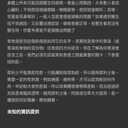
身體上所有可能找錯醫生的病例，像是心悸胸悶，大多數人會找
心臟科；不明原因視線模糊、眼睛疲勞，想到就是眼科；耳鳴、
耳塞是耳鼻喉科；一般人怎麼會想是頸椎的問題？如果遇到醫生
找不到病因，又反覆出現症狀，做檢查都正常，有醫生看到沒有
醫生時，你要考慮是不是頸椎出問題了
胃食道逆流這個疾病就如同它的名字，其實就是胃中的胃液（或
胃液和食物的混合物）往食道的方向逆流。但在了解為何胃液會
逆流之前，我們必須先認識胃和食道之間最重要的關卡：下食道
括約肌。
犀利士不能激起性慾，只能輔助陰莖勃起，所以服用犀利士後，
需要一定的性刺激，例如撫摸、親吻等，才可以起到較好的作
用，年紀較大者性慾弱，所以效果體現會稍微差點。而且經過研
究和患者臨床證明，服用犀利士後，同房成功率大大提高，是一
種很好的壯陽藥，療效顯著。
未知的資訊提供