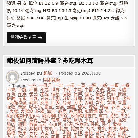
種類 男 女 單位 B1 1.2 0.9 毫克(mg) B2 1.3 1.0 毫克(mg) 菸鹼
素 16 14 毫克(mg NE) B6 1.5 1.5 毫克(mg) B12 2.4 2.4 微克
(μg) 葉酸 400 400 微克(μg) 生物素 30 30 微克(μg) 泛酸 5 5
毫克(mg)
教
閱讀完整文章
你
看
懂
維
它
節後如何清腸排毒？多吃黑木耳
命
B
群
Posted by
超犀
Posted on
20251108
攝
Posted in
健康議題
取
方
Tagged
一些
,
一個月
,
一定
,
一樣
,
一直
,
一種
,
一般
,
一頓
,
一餐
,
法
不會
,
不能
,
不要
,
不過
,
世界
,
中有
,
中氣
,
中醫
,
之後
,
乳糖
,
人體
,
作為
,
作用
,
佳品
,
來說
,
便是
,
便秘
,
保持
,
個人
,
偏涼
,
做到
,
健康
,
健脾
,
元素
,
全身
,
具有
,
出現
,
分析
,
分鐘
,
利於
,
刺激
,
副作用
,
功效
,
功能障礙
,
勃起
,
反應
,
口腔
,
台灣
,
同時
,
否則
,
含有
,
含維
,
含量
,
吸收
,
問題
,
喝牛奶
,
嚴重
,
因為
,
困難
,
增大
,
增強
,
增硬
,
多種
,
大家
,
大腸
,
大腸癌
,
好處
,
如何
,
威而
,
威而鋼
,
威而鋼 四 分 之 一顆
,
威而鋼副作用ptt
,
威而鋼口溶錠
,
威而鋼哪裡買
,
富含
,
將過
,
對於
,
小腹
,
就是
,
差異
,
已經
,
帶來
,
常吃
,
幫助
,
平日
,
引起
,
強力
,
強效
,
強的
,
很強
,
微量元素
,
心血管
,
必須
,
性刺激
,
性慾
,
性行
,
愛撫
,
感冒
,
所以
,
抑制劑
,
抗氧化
,
抵抗
,
抵抗力
,
持久
,
排出
,
排毒
,
擁抱
,
攝取
,
效果
,
方式
,
方面
,
明目
,
明顯
,
是非
,
最快
,
會有
,
會給
,
月底
,
有力
,
有助
,
有大
,
有效
,
服用
,
服藥
,
木耳
,
根據
,
植物
,
樂威
,
樂威壯