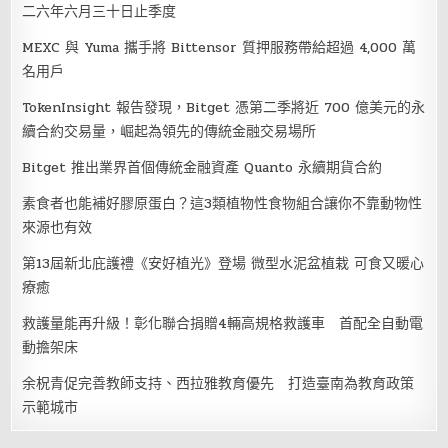
二六年六月三十日止季度
MEXC 與 Yuma 攜手將 Bittensor 質押服務帶給超過 4,000 萬
名用戶
TokenInsight 報告發現，Bitget 憑第二季將近 700 億美元的永
續合約交易量，崛起為領先的傳統金融交易場所
Bitget 推出業界首個傳統金融資產 Quanto 永續期貨合約
素食者也能補好膠原蛋白？這3類植物性食物組合讓你不靠動物性
來源也有效
第13屆新北庇護禮《安好植光》登場 微型水泥盆植栽 可食又暖心
療癒
救護量能再升級！彰化聯合捐贈4輛高規格救護車 首配全自動電
動擔架床
余柷青促完善教師支持、西拉雅教育優先 打造臺南為教育政策
示範城市