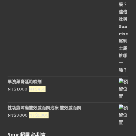
價
價
格：
格：
NT$3,200。
NT$1,600。
早洩藥膏延時噴劑
原
目
NT$
1,000
NT$
450
始
前
價
價
性功能障礙雙效威而鋼治療 雙效威而鋼
格：
格：
原
目
NT$
3,000
NT$
1,800
NT$1,000。
NT$450。
始
前
價
價
5mg 超犀 必利吉