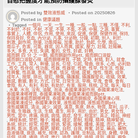
自慰把握度才能預防攝護腺發炎
排
毒？
多
Posted by
雙效液態威
Posted on
20250826
吃
Posted in
健康議題
黑
木
Tagged
一個月
,
一天
,
一生
,
一種
,
一般
,
一點
,
三種
,
不僅
,
不利
,
耳
不利於
,
不好
,
不射
,
不當
,
不算
,
不能
,
不適
,
中醫
,
之源
,
事實
,
事實上
,
人體
,
伴侶
,
作用
,
使用
,
來說
,
促進
,
保健
,
保健作用
,
保持
,
保持良好
,
充血
,
內分泌
,
凡事
,
分泌物
,
分鐘
,
初期
,
別人
,
利於
,
刺激
,
副作用
,
劑量
,
功能障礙
,
加重
,
助於
,
勃起
,
化學
,
南瓜
,
南瓜子
,
危害
,
可能
,
器官
,
因人而異
,
國家
,
壓力
,
壯陽
,
壯陽藥
,
多大
,
多食
,
大豆
,
失調
,
奮的
,
女性
,
好處
,
好轉
,
威而鋼 四 分 之 一顆
,
威而鋼副作用ptt
,
威而鋼口溶錠
,
威而鋼口溶錠心得
,
威而鋼哪裡買
,
子類
,
定時
,
射精
,
對人
,
就會
,
工作
,
工具
,
常人
,
幹擾
,
延長
,
引發
,
引起
,
彎曲
,
很多
,
心態
,
必利勁
,
性交
,
性伴侶
,
性功能
,
性器
,
性器官
,
性慾
,
性早
,
性生活
,
性腺
,
性興奮
,
性高潮
,
患有
,
患者
,
情況
,
情緒
,
感覺
,
慢性
,
慢跑
,
成年
,
成年人
,
按摩
,
排出
,
提肛
,
損傷
,
攝護腺
,
攝護腺發炎
,
收縮
,
效果
,
敏感
,
數據
,
數次
,
方式
,
日常
,
日常生活
,
早晚
,
早洩
,
會導
,
會有
,
會陰
,
有人
,
有利
,
有助
,
有助於
,
有害
,
服用
,
核桃
,
正常
,
每天
,
每日
,
水果
,
水泡
,
沒有
,
油膩
,
泡澡
,
泰國果凍副作用
,
泰國果凍吃法
,
泰國果凍哪裡買
,
泰國果凍喝酒
,
泰國果凍威而鋼ptt
,
泰國果凍威而鋼哪裡買
,
泰國果凍威而鋼蝦皮
,
泰國果凍心得
,
泰國果凍成分
,
泰國果凍效果
,
液態威而鋼
,
液態威而鋼ptt
,
液態威購買
,
清淡
,
減少
,
減退
,
滿意
,
焦慮
,
熱水
,
物質
,
犀利
,
瓜子
,
生殖
,
生殖器
,
生活
,
生精
,
產生
,
用手
,
用於
,
由於
,
男女
,
男女性
,
男性
,
當中
,
疼痛
,
疾病
,
病情
,
病症
,
發生
,
相當於
,
真正
,
睡前
,
神經
,
神經系統
,
禁慾
,
種子
,
種補
,
穩定
,
節制
,
粗糧
,
精神
,
精神緊張
,
系統
,
統計
,
經常
,
經歷
,
經過
,
緊張
,
緩解
,
纖維
,
美國
,
而已
,
肥大
,
能夠
,
能治
,
能過
,
腺肥
,
腿軟
,
自慰
,
自我
,
興奮
,
蔬菜
,
藥品
,
藥物
,
血液循環
,
衰退
,
補充
,
規律
,
認為
,
護理
,
豆制品
,
起到
,
身體
,
辛辣
,
這個
,
這樣
,
通過
,
造成
,
進行
,
過度
,
過程
,
過頻
,
達到
,
適用
,
避免
,