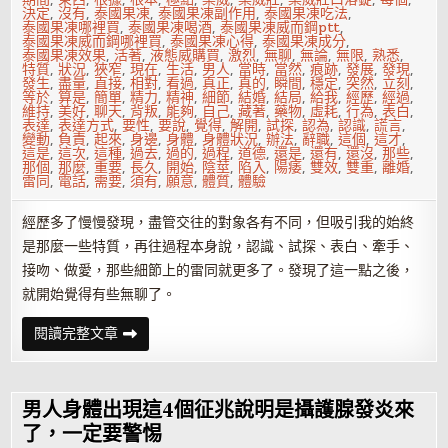
決定
,
沒有
,
泰國果凍
,
泰國果凍副作用
,
泰國果凍吃法
,
泰國果凍哪裡買
,
泰國果凍喝酒
,
泰國果凍威而鋼ptt
,
泰國果凍威而鋼哪裡買
,
泰國果凍心得
,
泰國果凍成分
,
泰國果凍效果
,
活著
,
液態威購買
,
激烈
,
無聊
,
無論
,
無限
,
熟悉
,
特質
,
狀況
,
狹窄
,
現在
,
生活
,
男人
,
當時
,
當然
,
痕跡
,
發展
,
發現
,
發生
,
盡量
,
直接
,
相對
,
看過
,
真正
,
真的
,
瞬間
,
穩定
,
突然
,
立刻
,
等於
,
算是
,
簡單
,
精力
,
精神
,
細節
,
結婚
,
結局
,
給我
,
經歷
,
經過
,
維持
,
美好
,
聊天
,
背叛
,
能夠
,
自己
,
藏著
,
藥物
,
虛耗
,
行為
,
表白
,
表達
,
表達方式
,
要性
,
要說
,
覺得
,
解開
,
試探
,
認為
,
認識
,
謊言
,
變動
,
負責
,
起來
,
身邊
,
身體
,
身體狀況
,
辦法
,
辭職
,
這個
,
這才
,
這是
,
這次
,
這種
,
過去
,
過的
,
過程
,
道德
,
還是
,
還有
,
還沒
,
那些
,
那個
,
那麼
,
重要
,
長久
,
開始
,
陰莖
,
陷入
,
陽痿
,
雙效
,
雙重
,
離婚
,
雷同
,
電話
,
需要
,
須有
,
願意
,
體質
,
體驗
經歷多了慢慢發現，盡管交往的對象各有不同，但吸引我的始終
是那麼一些特質，再往過程本身說，認識、試探、表白、牽手、
接吻、做愛，那些細節上的雷同就更多了。發現了這一點之後，
就開始覺得有些無聊了。
背
閱讀完整文章
叛
婚
姻
一
次
男人身體出現這4個征兆說明是攝護腺發炎來
等
於
了，一定要警惕
一