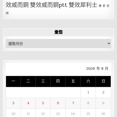
效威而鋼
雙效威而鋼ptt
雙效犀利士
騰 素 官
網
彙整
彙
整
2026 年 8 月
一
二
三
四
五
六
日
1
2
3
4
5
6
7
8
9
10
11
12
13
14
15
16