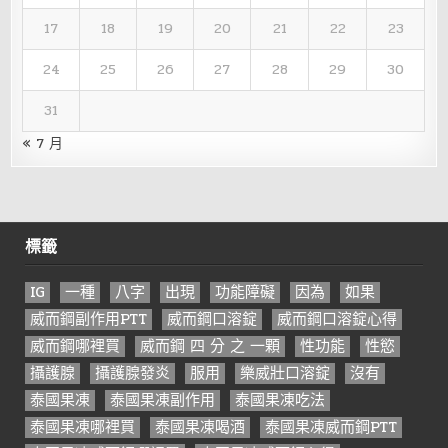
17
18
19
20
21
22
23
24
25
26
27
28
29
30
31
« 7 月
標籤
IG
一種
八字
出現
功能障礙
因為
如果
威而鋼副作用PTT
威而鋼口溶錠
威而鋼口溶錠心得
威而鋼哪裡買
威而鋼 四 分 之 一顆
性功能
性慾
攝護腺
攝護腺發炎
服用
樂威壯口溶錠
沒有
泰國果凍
泰國果凍副作用
泰國果凍吃法
泰國果凍哪裡買
泰國果凍喝酒
泰國果凍威而鋼PTT