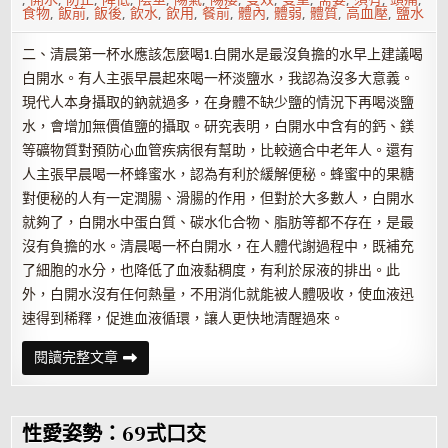
食物
,
飯前
,
飯後
,
飲水
,
飲用
,
餐前
,
體內
,
體弱
,
體質
,
高血壓
,
鹽水
二、清晨第一杯水應該怎麼喝1.白開水是最沒負擔的水早上建議喝
白開水。有人主張早晨起來喝一杯淡鹽水，我認為沒多大意義。
現代人本身攝取的鈉就過多，在身體不缺少鹽的情況下再喝淡鹽
水，會增加無價值鹽的攝取。研究表明，白開水中含有的鈣、鎂
等礦物質對預防心血管疾病很有幫助，比較適合中老年人。還有
人主張早晨喝一杯蜂蜜水，認為有利於緩解便秘。蜂蜜中的果糖
對便秘的人有一定潤腸、滑腸的作用，但對於大多數人，白開水
就夠了，白開水中蛋白質、碳水化合物、脂肪等都不存在，是最
沒有負擔的水。清晨喝一杯白開水，在人體代謝過程中，既補充
了細胞的水分，也降低了血液黏稠度，有利於尿液的排出。此
外，白開水沒有任何熱量，不用消化就能被人體吸收，使血液迅
速得到稀釋，促進血液循環，讓人更快地清醒過來。
早
閱讀完整文章
上
空
腹
喝
水
性愛姿勢：69式口交
是