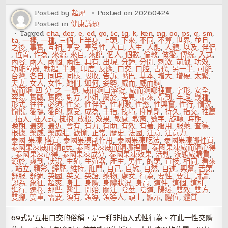
對
是
Posted by
超犀
Posted on
20260424
錯
Posted in
健康議題
Tagged
cha
,
der
,
e
,
ed
,
go
,
ic
,
ig
,
k
,
ken
,
ng
,
oo
,
ps
,
q
,
sm
,
ta
,
一樣
,
一種
,
三個
,
上半身
,
上頭
,
下來
,
不同
,
不算
,
世界
,
並且
,
之後
,
事實
,
互相
,
享受
,
享受性
,
人口
,
人生
,
人能
,
人體
,
以及
,
伴侶
,
位置
,
作為
,
來源
,
來自
,
來說
,
個人
,
個數
,
倫敦
,
做愛
,
傳統
,
入式
,
內容
,
兩人
,
兩個
,
兩性
,
具有
,
出現
,
分鐘
,
分開
,
刺激
,
前戲
,
功效
,
功能障礙
,
勃起
,
半身
,
印度
,
反應
,
口交
,
口腔
,
古代
,
另一半
,
可能
,
台灣
,
各自
,
同時
,
同樣
,
吸收
,
告訴
,
嘴巴
,
基本
,
增大
,
增硬
,
太緊
,
夫妻
,
女人
,
女性
,
她們
,
如何
,
姿勢
,
威而
,
威而鋼
,
威而鋼 四 分 之 一顆
,
威而鋼口溶錠
,
威而鋼哪裡買
,
字形
,
安全
,
容易
,
實戰
,
實際
,
對方
,
小姐
,
屬於
,
差異
,
帶來
,
帶到
,
年輕
,
幾種
,
形式
,
往往
,
必須
,
性交
,
性伴侶
,
性刺激
,
性慾
,
性興奮
,
性行
,
情況
,
愉悅
,
愛撫
,
愛的
,
感受
,
成為
,
手指
,
技巧
,
抑制劑
,
持久
,
指交
,
推薦
,
插入
,
插入式
,
擁抱
,
放松
,
效果
,
敏感
,
教育
,
數字
,
旋轉
,
時期
,
晚期
,
最爽
,
最近
,
會有
,
有力
,
有助
,
有效
,
有著
,
服用
,
服藥
,
查德
,
根據
,
樂威
,
樂威壯
,
歡愉
,
正常
,
歷史
,
法國
,
注意
,
注意力
,
泰國 果凍 購買
,
泰國果凍副作用
,
泰國果凍吃法
,
泰國果凍哪裡買
,
泰國果凍威而鋼ptt
,
泰國果凍威而鋼哪裡買
,
泰國果凍威而鋼心得
,
泰國果凍心得
,
泰國果凍成分
,
泰國果凍效果
,
活動
,
液態威購買
,
源於
,
爽到
,
狀況
,
生殖
,
生殖器
,
產生
,
男性
,
的頭
,
直接
,
相同
,
看來
,
站立
,
精彩
,
經歷
,
維持
,
肛門
,
自己
,
自慰
,
自然
,
自述
,
興奮
,
舌頭
,
舒服
,
舒適
,
英國
,
英文
,
英語
,
藥物
,
處女
,
行為
,
要性
,
要注
,
討論
,
認為
,
象征
,
超爽
,
身上
,
身體
,
身體狀況
,
身高
,
這件
,
這個
,
這種
,
進行
,
選擇
,
那些
,
醫生
,
開始
,
關注
,
陰莖
,
陰道
,
陽痿
,
雙效
,
雙方
,
雙腳
,
雙重
,
需要
,
須有
,
領導
,
領導人
,
頭上
,
顯示
,
體位
,
體質
69式是互相口交的俗稱，是一種非插入式性行為。在此一性交體