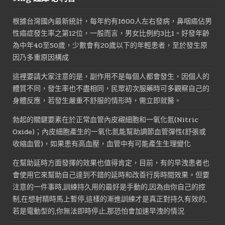
格：
格：
NT$3,000。
NT$1,800。
根據台灣國內最新統計，每年約有1600人左右發病，鼻咽癌佔男
性癌症發生率之第12位，一般而言，男女比例約3比1。好發年齡
為中年40至50歲，少數會有20歲以下的年輕患者，至於發生原
因乃多重原因構成
這裡要請大家注意的是，副作用不是每個人都會發生，因個人的
體質不同，發生率也不盡相同，民眾初次服藥時可多觀察自己的
身體反應，若發生嚴重不舒服的情形時，需立即就醫。
勃起的關鍵要素在於正常血管內皮襯細胞和一氧化氮(Nitric
Oxide)；內皮細胞產生的一氧化氮能幫助調節血管彈性(舒張或
收縮血管)，如果患有高血壓，血管中有可能產生生理變化
在幫助延時方面發揮的效果也值得肯定，目前，有的早洩患者也
會使用它來幫助自己達到不錯的延時和改善行房時間效果。但要
注意的一件事時,訓練持久用的最好是手動的,因為由你自己的控
制,在想射精時馬上暫停,這樣的漸進訓練才是真正對持久有效的,
若是電動型的,你無法即時停止,那恐怕會加速早洩的情況