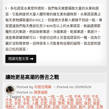
1、多吃蔬菜水果眾所周知，我們每天需要攝取大量的水果和蔬
菜，它能夠提供大量人體所需的維生素和礦物質，水果蔬菜應占
每天食物攝取量的1/3以上，但是絕大多數人都做不到這一點。專
家建議我們每天應該吃至少400克以上的水果蔬菜，無論選擇那
種形式的果蔬，例如新鮮果蔬、冷藏果蔬、乾燥果蔬、果蔬汁，
或是果蔬罐頭都可以，但是切忌把土豆當成蔬菜的一種，因為它
屬於淀粉類食物。這時很多人可能會有這樣的疑問，我怎麼知道
自己吃的蔬菜。
春
閱讀完整文章
節
飲
食：
多
吃
讓她更易高潮的唇舌之戰
蔬
菜
水
Posted by
印度壯陽藥
Posted on
20260529
果
Posted in
健康議題
魚
肉
Tagged
e
,
go
,
oo
,
ps
,
q
,
一樣
,
一語
,
一項
,
不再
,
不同
,
不幸
,
少
不會
,
不用
,
不管
,
不舉
,
世界
,
之前
,
之後
,
之戰
,
也許
,
了解
,
交合
,
吃
交法
,
享受
,
享有
,
人體
,
位置
,
你會
,
使用
,
來說
,
個性
,
做到
,
做愛
,
脂
傳教士
,
具有
,
分鐘
,
分類
,
刺激
,
前戲
,
功效
,
勃起
,
動作
,
卻是
,
反應