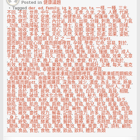
Posted in
健康議題
攝
護
Tagged
der
,
ed
,
family
,
ig
,
k
,
ng
,
po
,
ta
,
一樣
,
一種
,
三大
,
腺
不同
,
不容
,
世界
,
中午
,
中指
,
中能
,
主食
,
久坐
,
之後
,
人體
,
代謝
,
肥
作為
,
作用
,
來說
,
促進
,
保健
,
保健食品
,
保護
,
保護神
,
修復
,
個人
,
大
健康
,
健忘
,
先天
,
免疫
,
內分泌
,
具有
,
出現
,
分鐘
,
刺激
,
刺痛
,
力氣
症，
,
功效
,
功能障礙
,
助於
,
勃起
,
博士
,
反應
,
受損
,
口腔
,
可能
,
同樣
,
快
含糖
,
吸收
,
啤酒
,
單位
,
噁心
,
因為
,
固酮
,
國運
,
堅果
,
塑造
,
增大
,
快
增強
,
增硬
,
多多
,
大腦
,
天吃
,
天然
,
失眠
,
女性
,
好處
,
如果
,
姿勢
,
吃
威而
,
威而鋼
,
威而鋼 四 分 之 一顆
,
威而鋼副作用ptt
,
起
威而鋼口溶錠心得
,
威而鋼哪裡買
,
孕婦
,
學會
,
它命
,
容易
,
對於
,
來
就會
,
差異
,
常見
,
幫助
,
平衡
,
年齡
,
建議
,
強力
,
心血管
,
必須
,
性刺激
,
性慾
,
性行
,
息息相關
,
情緒
,
愛撫
,
感染
,
懂維
,
懷孕
,
成人
,
手腳
,
抑制劑
,
抗壓
,
持久
,
控制
,
提高
,
換成
,
擁抱
,
攝取
,
效果
,
文章
,
方法
,
方面
,
日本
,
晚上
,
最有
,
會有
,
會變
,
有力
,
有助
,
有助於
,
有效
,
有關
,
服用
,
服藥
,
果類
,
根據
,
樂威
,
樂威壯
,
正確
,
每天
,
毫克
,
泰國果凍副作用
,
泰國果凍吃法
,
泰國果凍哪裡買
,
泰國果凍威而鋼ptt
,
泰國果凍威而鋼哪裡買
,
泰國果凍威而鋼蝦皮
,
泰國果凍心得
,
泰國果凍成分
,
泰國果凍效果
,
海藻
,
海魚
,
消化
,
液態威而鋼ptt
,
液態威購買
,
深海魚
,
減少
,
濃度
,
為主
,
無法
,
熱量
,
營養
,
營養師
,
營養素
,
牛奶
,
物質
,
特別
,
狀況
,
現代
,
現代人
,
生理
,
生長
,
由於
,
男性
,
疲勞
,
痠痛
,
療法
,
發育
,
白質
,
的腦
,
直接
,
相關
,
眼睛
,
睡眠
,
破壞
,
碳水化合物
,
確實
,
神經
,
秘方
,
種類
,
穩定
,
穩定情緒
,
精神
,
系統
,
素食
,
細胞
,
綠色
,
維它
,
維持
,
維護
,
缺乏
,
缺陷
,
美國
,
肌肉
,
肝癌
,
肩膀
,
肺癌
,
胃癌
,
胎兒
,
胚芽
,
能量
,
脂肪
,
腦部
,
膽固醇
,
荷爾蒙
,
葉酸
,
蔬菜
,
藥物
,
蘆筍
,
蛋白質
,
蛋黃
,
血管
,
行為
,
補充
,
要性
,
視力
,
解毒
,
記憶
,
記憶力
,
許多
,
認為
,
變成
,
豆類
,
身上
,
身體
,
身體狀況
,
輔助
,
轉換
,
這種
,
造成
,
運動
,
過度
,
達到
,
選擇
,
避免
,
酒精
,
酵素
,
醫學
,
醫師
,
醫療
,
重要
,
長時間
,
長期
,
開始
,
關係
,
關鍵
,
降低
,
陰莖
,
陽痿
,
雙效
,
雙重
,
需要
,
青菜
,
須有
,
顧問
,
風險
,
食品
,
食慾
,
食物
,
食療
,
飲品
,
飲料
,
體質
,
魚類