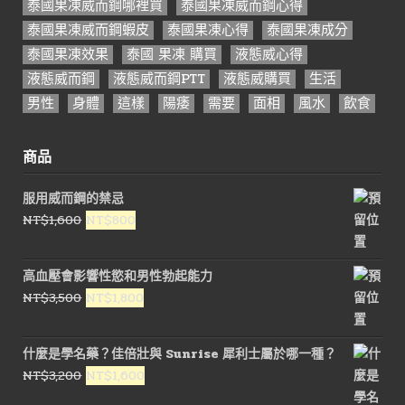
泰國果凍威而鋼哪裡買
泰國果凍威而鋼心得
泰國果凍威而鋼蝦皮
泰國果凍心得
泰國果凍成分
泰國果凍效果
泰國 果凍 購買
液態威心得
液態威而鋼
液態威而鋼PTT
液態威購買
生活
男性
身體
這樣
陽痿
需要
面相
風水
飲食
商品
服用威而鋼的禁忌
原
目
NT$
1,600
NT$
800
始
前
價
價
高血壓會影響性慾和男性勃起能力
格：
格：
原
目
NT$
3,500
NT$
1,800
NT$1,600。
NT$800。
始
前
價
價
什麼是學名藥？佳倍壯與 Sunrise 犀利士屬於哪一種？
格：
格：
原
目
NT$
3,200
NT$
1,600
NT$3,500。
NT$1,800。
始
前