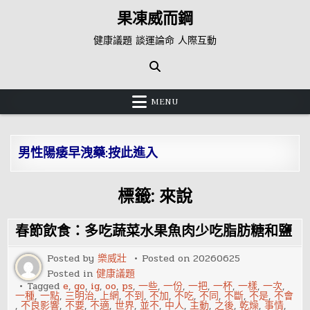
Skip
果凍威而鋼
to
content
健康議題 談運論命 人際互動
MENU
男性陽痿早洩藥:按此進入
標籤:
來說
春節飲食：多吃蔬菜水果魚肉少吃脂肪糖和鹽
Posted by
樂威壯
Posted on
20260625
Posted in
健康議題
Tagged
e
,
go
,
ig
,
oo
,
ps
,
一些
,
一份
,
一把
,
一杯
,
一樣
,
一次
,
一種
,
一點
,
三明治
,
上網
,
不到
,
不加
,
不吃
,
不同
,
不斷
,
不是
,
不會
,
不良影響
,
不要
,
不適
,
世界
,
並不
,
中人
,
主動
,
之後
,
乾燥
,
事情
,