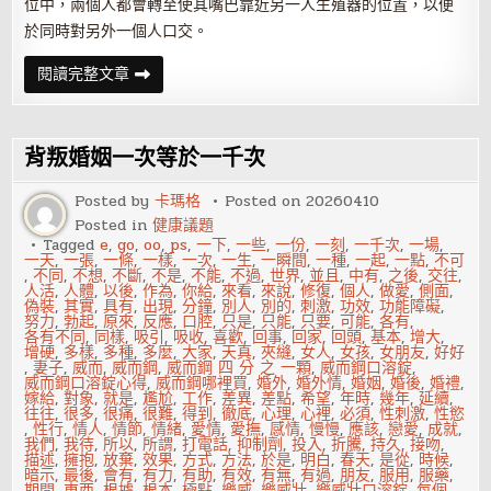
位中，兩個人都會轉至使其嘴巴靠近另一人生殖器的位置，以便
於同時對另外一個人口交。
性
閱讀完整文章
愛
姿
勢：
69
式
背叛婚姻一次等於一千次
口
交
Posted by
卡瑪格
Posted on
20260410
Posted in
健康議題
Tagged
e
,
go
,
oo
,
ps
,
一下
,
一些
,
一份
,
一刻
,
一千次
,
一場
,
一天
,
一張
,
一條
,
一樣
,
一次
,
一生
,
一瞬間
,
一種
,
一起
,
一點
,
不可
,
不同
,
不想
,
不斷
,
不是
,
不能
,
不過
,
世界
,
並且
,
中有
,
之後
,
交往
,
人活
,
人體
,
以後
,
作為
,
你給
,
來看
,
來說
,
修復
,
個人
,
做愛
,
側面
,
偽裝
,
其實
,
具有
,
出現
,
分鐘
,
別人
,
別的
,
刺激
,
功效
,
功能障礙
,
努力
,
勃起
,
原來
,
反應
,
口腔
,
只是
,
只能
,
只要
,
可能
,
各有
,
各有不同
,
同樣
,
吸引
,
吸收
,
喜歡
,
回事
,
回家
,
回頭
,
基本
,
增大
,
增硬
,
多樣
,
多種
,
多麼
,
大家
,
天真
,
夾縫
,
女人
,
女孩
,
女朋友
,
好好
,
妻子
,
威而
,
威而鋼
,
威而鋼 四 分 之 一顆
,
威而鋼口溶錠
,
威而鋼口溶錠心得
,
威而鋼哪裡買
,
婚外
,
婚外情
,
婚姻
,
婚後
,
婚禮
,
嫁給
,
對象
,
就是
,
尷尬
,
工作
,
差異
,
差點
,
希望
,
年時
,
幾年
,
延續
,
往往
,
很多
,
很痛
,
很難
,
得到
,
徹底
,
心理
,
心裡
,
必須
,
性刺激
,
性慾
,
性行
,
情人
,
情節
,
情緒
,
愛情
,
愛撫
,
感情
,
慢慢
,
應該
,
戀愛
,
成就
,
我們
,
我待
,
所以
,
所謂
,
打電話
,
抑制劑
,
投入
,
折騰
,
持久
,
接吻
,
描述
,
擁抱
,
放棄
,
效果
,
方式
,
方法
,
於是
,
明白
,
春天
,
是從
,
時候
,
暗示
,
最後
,
會有
,
有力
,
有助
,
有效
,
有無
,
有過
,
朋友
,
服用
,
服藥
,
期間
,
東西
,
根據
,
根本
,
極點
,
樂威
,
樂威壯
,
樂威壯口溶錠
,
每個
,