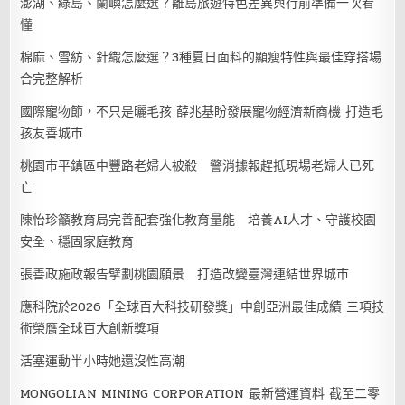
澎湖、綠島、蘭嶼怎麼選？離島旅遊特色差異與行前準備一次看
懂
棉麻、雪紡、針織怎麼選？3種夏日面料的顯瘦特性與最佳穿搭場
合完整解析
國際寵物節，不只是曬毛孩 薛兆基盼發展寵物經濟新商機 打造毛
孩友善城市
桃園市平鎮區中豐路老婦人被殺 警消據報趕抵現場老婦人已死
亡
陳怡珍籲教育局完善配套強化教育量能 培養AI人才、守護校園
安全、穩固家庭教育
張善政施政報告擘劃桃園願景 打造改變臺灣連結世界城市
應科院於2026「全球百大科技研發獎」中創亞洲最佳成績 三項技
術榮膺全球百大創新獎項
活塞運動半小時她還沒性高潮
MONGOLIAN MINING CORPORATION 最新營運資料 截至二零