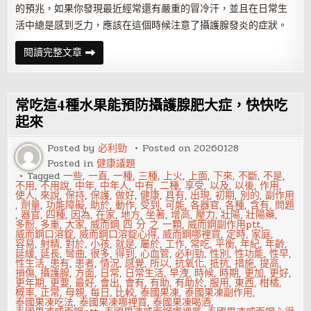
的預兆，如果你發現最近經常還有嚴重的冒冷汗，並且在日常生
活中總是感到乏力，應該在這個時候注意了攝護腺發炎的症狀。
男
閱讀完整文章
人
身
體
出
現
常吃這4種水果能預防攝護腺肥大症，快快吃
這
4
起來
個
征
Posted by
必利勁
Posted on
20260128
兆
說
Posted in
健康議題
明
Tagged
一些
,
一直
,
一種
,
三種
,
上火
,
上面
,
下來
,
不斷
,
不是
,
是
不用
,
不用說
,
中年
,
中年人
,
中有
,
二種
,
享受
,
以及
,
以後
,
作用
,
攝
使人
,
來說
,
保持
,
保護
,
做好
,
健康
,
具有
,
出現
,
初期
,
別的
,
副作用
護
,
劑量
,
功能障礙
,
助於
,
動作
,
受到
,
可能
,
各器官
,
各種
,
含有
,
問題
腺
,
器官
,
四種
,
因為
,
在家
,
地方
,
坐著
,
增高
,
壓力
,
壯陽
,
壯陽藥
,
發
多酚
,
多重
,
大家
,
威而鋼 四 分 之 一顆
,
威而鋼副作用ptt
,
炎
威而鋼口溶錠
,
威而鋼口溶錠心得
,
威而鋼哪裡買
,
定時
,
家庭
,
來
容易
,
射精
,
對於
,
小孩
,
就是
,
屬於
,
工作
,
常吃
,
平衡
,
年紀
,
年齡
,
了，
延緩
,
延長
,
彎曲
,
很多
,
得到
,
心血管
,
必利勁
,
性別
,
性功能
,
性早
,
一
性生活
,
患有
,
患者
,
情況
,
感覺
,
所以
,
抗氧化
,
抵抗
,
措施
,
提高
,
定
損傷
,
攝護腺
,
方面
,
日常
,
日常生活
,
早洩
,
時候
,
時期
,
更加
,
更好
,
要
更年期
,
更要
,
最好
,
會出
,
會有
,
有助
,
有助於
,
服用
,
東西
,
柑橘
,
警
概率
,
正常
,
母親
,
每日
,
比較
,
泰國果凍
,
泰國果凍副作用
,
惕
泰國果凍吃法
,
泰國果凍哪裡買
,
泰國果凍喝酒
,