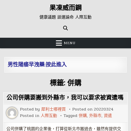
Skip
果凍威而鋼
to
content
健康議題 談運論命 人際互動
MENU
男性陽痿早洩藥:按此進入
標籤:
併購
公司併購要搬到外縣市，我可以要求被資遣嗎
Posted by
犀利士哪裡買
Posted on
20220324
Posted in
人際互動
Tagged
併購
,
外縣市
,
資遣
公司併購了桃園的企業後，打算從新北市搬過去，雖然有提供交