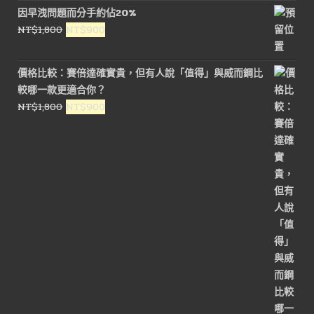
價
價
因早洩問題而分手約佔20%
格：
格：
原
目
NT$
1,800
NT$
900
NT$1,600。
NT$800。
始
前
價
價
價格比較：賽倍達確實貴，但有人說「值得」與威而鋼比
格：
格：
較哪一款更適合你？
NT$1,800。
NT$900。
原
目
NT$
1,800
NT$
900
始
前
價
價
格：
格：
NT$1,800。
NT$900。