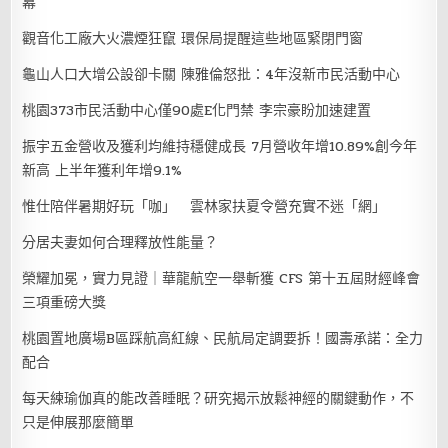
幕
觀音化工廠大火濃煙狂竄 環保局提醒這些地區緊閉門窗
龜山人口大增公設卻卡關 陳雅倫怒批：4年沒新市民活動中心
桃園373市民活動中心僅90處E化門禁 李宗豪盼加速建置
振宇五金營收及獲利均維持穩健成長 7月營收年增10.89%創今年
新高 上半年獲利年增9.1%
惟仕陪伴暑期好玩「咖」 雲林家扶夏令營充實不迷「網」
分居夫妻如何合理釋放性能量？
榮耀加冕，實力見證｜華龍航空一舉斬獲 CFS 第十五屆財經峰會
三項重磅大獎
桃園置地廣場B區踩航高紅線、民航局定調要拆！國壽承諾：全力
配合
每天練瑜伽真的能改善睡眠？研究揭示放鬆神經的關鍵動作，不
只是伸展那麼簡單