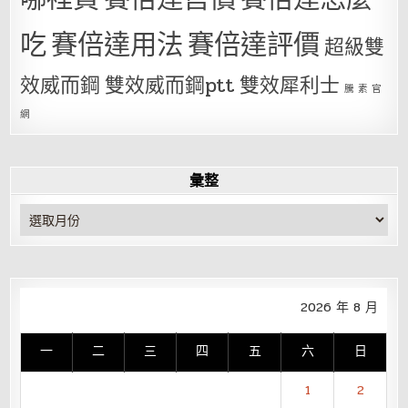
吃
賽倍達用法
賽倍達評價
超級雙
效威而鋼
雙效威而鋼ptt
雙效犀利士
騰 素 官
網
彙整
彙
整
2026 年 8 月
一
二
三
四
五
六
日
1
2