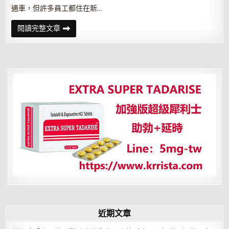
通車，但許多員工都住在新…
公
閱讀完整文章
司
併
購
要
搬
到
外
縣
市，
我
可
以
要
求
被
資
遣
嗎
近期文章