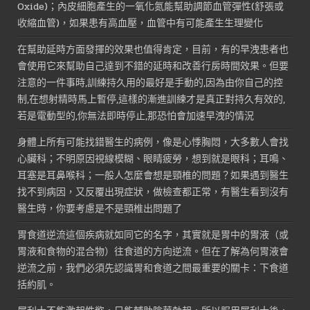
Oxide)；內皮細胞產生的一氧化氮能幫助調節血管彈性(舒張或
收縮血管)，如果患有高血壓，血管中有可能產生生理變化
在幫助延時方面發揮的效果也值得肯定，目前，有的早洩患者也
會使用它來幫助自己達到不錯的延時和改善行房時間效果。但要
注意的一件事時,訓練持久用的最好是手動的,因為由你自己的控
制,在想射精時馬上暫停,這樣的漸進訓練才是真正對持久有效的,
若是電動型的,你無法即時停止,那恐怕會加速早洩的情況
身體上所有可能找錯醫生的病例，像是心悸胸悶，大多數人會找
心臟科；不明原因視線模糊、眼睛疲勞，想到就是眼科；耳鳴、
耳塞是耳鼻喉科；一般人怎麼會想是頸椎的問題？如果遇到醫生
找不到病因，又反覆出現症狀，做檢查都正常，有醫生看到沒有
醫生時，你要考慮是不是頸椎出問題了
胃食道逆流這個疾病就如同它的名字，其實就是胃中的胃液（或
胃液和食物的混合物）往食道的方向逆流。但在了解為何胃液會
逆流之前，我們必須先認識胃和食道之間最重要的關卡：下食道
括約肌。