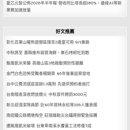
愛芯元智公佈2026年半年報 營收同比增長超180%，邊緣AI等新
業務加速放量
好文推薦
彰化百果山喔熊遊憩區降至2歲童可用 9/1重啟
中秋將至 嘉縣推布袋買海鮮、東石烤蚵吃到飽
颱風凱米來襲 高雄山區3地啟動預防性撤離
金門白色恐怖受難者楊錦章 46年後重返案發地
台中公費流感疫苗餘1.3萬劑 先提供預約者施打
台南稽查深夜燃放煙火 中秋首件開罰3000元
新北迎清潔隊員節 近40年資林永松等106人獲表揚
南迴鐵公路橋墩掏空 莊瑞雄勘災台鐵將辦緊急採購
遭颱風凱米破壞 台東卑南溪水覆蓋工法修復7成