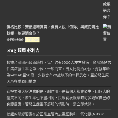
價格比較：賽倍達確實貴，但有人說「值得」與威而鋼比
較哪一款更適合你？
原
目
NT$
1,800
NT$
900
始
前
5mg 超犀 必利吉
價
價
格：
格：
根據台灣國內最新統計，每年約有1600人左右發病，鼻咽癌佔男
NT$1,800。
NT$900。
性癌症發生率之第12位，一般而言，男女比例約3比1。好發年齡
為中年40至50歲，少數會有20歲以下的年輕患者，至於發生原
因乃多重原因構成
這裡要請大家注意的是，副作用不是每個人都會發生，因個人的
體質不同，發生率也不盡相同，民眾初次服藥時可多觀察自己的
身體反應，若發生嚴重不舒服的情形時，需立即就醫。
勃起的關鍵要素在於正常血管內皮襯細胞和一氧化氮(Nitric