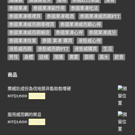
泰國果凍
泰國果凍副作用
泰國果凍吃法
泰國果凍哪裡買
泰國果凍喝酒
泰國果凍威而鋼PTT
泰國果凍威而鋼哪裡買
泰國果凍威而鋼心得
泰國果凍威而鋼蝦皮
泰國果凍心得
泰國果凍成分
泰國果凍效果
泰國 果凍 購買
液態威心得
液態威而鋼
液態威而鋼PTT
液態威購買
生活
男性
身體
這樣
陽痿
需要
面相
風水
飲食
商品
樂威壯成份為伐地那非能助勃增硬
原
目
NT$
1,600
NT$
800
始
前
價
價
服用威而鋼的禁忌
格：
格：
原
目
NT$
1,600
NT$
800
NT$1,600。
NT$800。
始
前