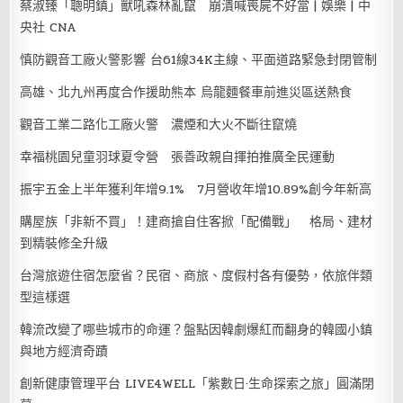
蔡淑臻「聰明鎮」獸吼森林亂竄 崩潰喊喪屍不好當 | 娛樂 | 中
央社 CNA
慎防觀音工廠火警影響 台61線34K主線、平面道路緊急封閉管制
高雄、北九州再度合作援助熊本 烏龍麵餐車前進災區送熱食
觀音工業二路化工廠火警 濃煙和大火不斷往竄燒
幸福桃園兒童羽球夏令營 張善政親自揮拍推廣全民運動
振宇五金上半年獲利年增9.1% 7月營收年增10.89%創今年新高
購屋族「非新不買」！建商搶自住客掀「配備戰」 格局、建材
到精裝修全升級
台灣旅遊住宿怎麼省？民宿、商旅、度假村各有優勢，依旅伴類
型這樣選
韓流改變了哪些城市的命運？盤點因韓劇爆紅而翻身的韓國小鎮
與地方經濟奇蹟
創新健康管理平台 LIVE4WELL「紫數日·生命探索之旅」圓滿閉