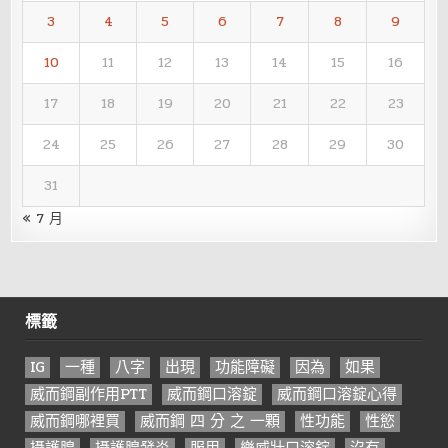
3
4
5
6
7
8
9
10
11
12
13
14
15
16
17
18
19
20
21
22
23
24
25
26
27
28
29
30
31
« 7 月
標籤
IG
一種
八字
出現
功能障礙
因為
如果
威而鋼副作用PTT
威而鋼口溶錠
威而鋼口溶錠心得
威而鋼哪裡買
威而鋼 四 分 之 一顆
性功能
性慾
攝護腺
攝護腺發炎
服用
樂威壯口溶錠
沒有