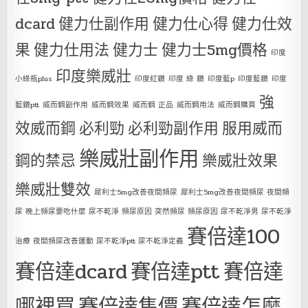
dcard
健力仕副作用
健力仕心得
健力仕效
果
健力仕用法
健力士
健力士5mg價格
印度
印度樂威壯
小綠瓶plus
印度紅鑽
印度 綠 鑽
印度藍p
印度藍鑽
印度
強
藍鑽ptt
威而鋼副作用
威而鋼效果
威而鋼 正品
威而鋼用法
威而鋼購買
效威而鋼
必利勁
必利勁副作用
服用威而
樂威壯副作用
鋼的禁忌
樂威壯效果
樂威壯雙效
犀利士5mg改善夜間頻尿
犀利士5mg改善夜間頻尿 夜間頻
尿 晚上頻尿要吃什麼 尿不乾淨 頻尿原因 突然頻尿 頻尿原因 尿不乾淨男 尿不乾淨
賽倍達100
治療 夜間頻尿改善運動 尿不乾淨ptt 尿不乾淨定義
賽倍達dcard
賽倍達ptt
賽倍達
哪裡買
賽倍達售價
賽倍達怎麼