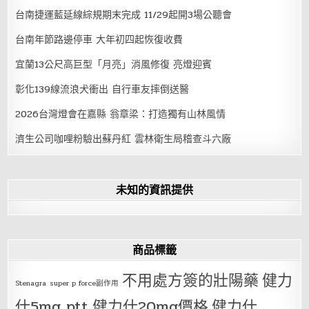
台南捷運藍延線綜規期末完成 11/29起開3場公聽會
台南年節路邊停車 大年初四起恢復收費
宜蘭13公尺高巨型「月亮」消風修復 亮燈迎賓
彰化139線流浪犬衝出 自行車友摔倒送醫
2026台灣燈會在嘉縣 翁章梁：打造獨有山林風情
濟生公司咖哩粉驗出蘇丹紅 雲林衛生局稽查斗六廠
未知的資訊提供
商品標籤
不用處方簽的壯陽藥
健力
Stenagra
super p force副作用
仕5mg ptt
健力仕20mg價格
健力仕