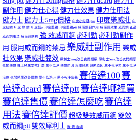
5mg ptt
健力仕20mg價格
健力仕dcard
健力仕
副作用
健力仕心得
健力仕效果
健力仕用法
健力士
健力士5mg價格
印度樂威壯
印度小綠瓶plus
印
度紅鑽
印度 綠 鑽
印度藍p
印度藍鑽
印度藍鑽ptt
威而鋼副作用
威而鋼效果
威而鋼 正品
強 效威而鋼
必利勁
必利勁副作
威而鋼用法
威而鋼購買
樂威壯副作用
用
服用威而鋼的禁忌
樂威
壯效果
樂威壯雙效
犀利士5mg改善夜間頻尿
犀利士5mg改善夜間頻尿
夜間頻尿 晚上頻尿要吃什麼 尿不乾淨 頻尿原因 突然頻尿 頻尿原因 尿不乾淨男 尿不乾淨
賽倍達100
賽
治療 夜間頻尿改善運動 尿不乾淨ptt 尿不乾淨定義
倍達dcard
賽倍達ptt
賽倍達哪裡買
賽倍達售價
賽倍達怎麼吃
賽倍達
用法
賽倍達評價
超級雙效威而鋼
雙效
威而鋼ptt
雙效犀利士
騰 素 官網