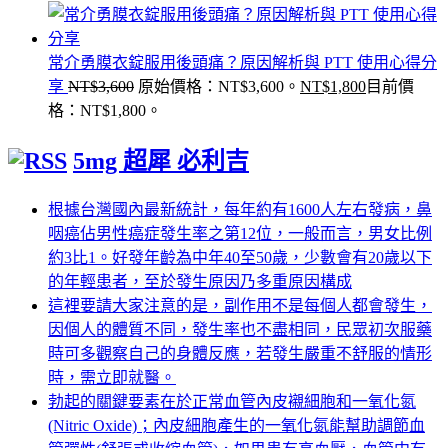
常介勇膜衣錠服用後頭痛？原因解析與 PTT 使用心得分
享
NT$
3,600
原始價格：NT$3,600。
NT$
1,800
目前價
格：NT$1,800。
5mg 超犀 必利吉
根據台灣國內最新統計，每年約有1600人左右發病，鼻
咽癌佔男性癌症發生率之第12位，一般而言，男女比例
約3比1。好發年齡為中年40至50歲，少數會有20歲以下
的年輕患者，至於發生原因乃多重原因構成
這裡要請大家注意的是，副作用不是每個人都會發生，
因個人的體質不同，發生率也不盡相同，民眾初次服藥
時可多觀察自己的身體反應，若發生嚴重不舒服的情形
時，需立即就醫。
勃起的關鍵要素在於正常血管內皮襯細胞和一氧化氮
(Nitric Oxide)；內皮細胞產生的一氧化氮能幫助調節血