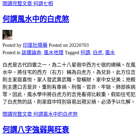
閱讀完整文章
何謂七相
何謂風水中的白虎煞
Posted by
印度壯陽藥
Posted on
20220703
Posted in
談運論命
,
風水地理
Tagged
何謂
,
白虎
,
風水
白虎是古代四靈之一，為二十八星宿中西方七宿的總稱。在風
水中，將住宅的西方（右方）稱為白虎方，為兌卦，此方位吉
則主家庭喜悅，家人發武貴武職，發橫財，家中女兒美；兇輕
則主遭口舌是非，重則有車禍、刑傷、官非、牢獄、肺部疾病
等。因此，風水學中將白虎方的吉兇看得比較重，假如住宅犯
了白虎煞的話，則家庭中特別容易出現災禍，必須予以化解。
閱讀完整文章
何謂風水中的白虎煞
何謂八字強弱與旺衰