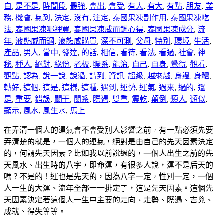
白
,
是不是
,
時間段
,
最強
,
會出
,
會受
,
有人
,
有大
,
有點
,
朋友
,
業
務
,
機會
,
氣到
,
決定
,
沒有
,
注定
,
泰國果凍副作用
,
泰國果凍吃
法
,
泰國果凍哪裡買
,
泰國果凍威而鋼心得
,
泰國果凍成分
,
流
年
,
液態威而鋼
,
液態威購買
,
深不可測
,
父母
,
特別
,
環境
,
生活
,
產品
,
男人
,
當中
,
發達
,
的話
,
相信
,
看待
,
看法
,
看過
,
社會
,
神
秘
,
種人
,
絕對
,
緣份
,
老板
,
聯系
,
能治
,
自己
,
自身
,
覺得
,
觀看
,
觀點
,
認為
,
說一說
,
說過
,
請到
,
資訊
,
超級
,
越來越
,
身邊
,
身體
,
轉好
,
這個
,
這是
,
這樣
,
這種
,
遇到
,
運勢
,
運氣
,
過來
,
過的
,
還
是
,
重要
,
錯誤
,
關于
,
關系
,
際遇
,
雙重
,
震乾
,
顛倒
,
類人
,
類似
,
顯示
,
風水
,
風生水
,
馬上
在弄清一個人的運氣會不會受別人影響之前，有一點必須先要
弄清楚的就是，一個人的運氣，絕對是由自己的先天因素決定
的，何謂先天因素？比如我以前說過的，一個人出生之前的先
天風水、出生時的八字，即命運，有很多人說，運不是后天的
嗎？不是的！運也是先天的，因為八字一定，性別一定，一個
人一生的大運、流年全部一一排定了，這是先天因素。這個先
天因素決定著這個人一生中主要的走向、走勢、際遇、吉兇、
成就、得失等等。