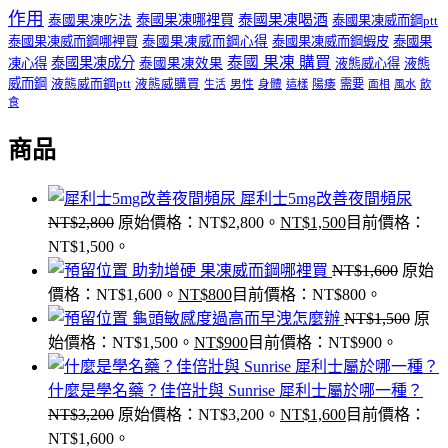
作用
泰國果凍哪裡買
泰國果凍喝酒
泰國果凍吃法
泰國果凍威而鋼ptt
泰國果凍威而鋼哪裡買
泰國果凍威而鋼心得
泰國果凍威而鋼蝦皮
泰國果
泰國 果凍 購買
泰國果凍成分
凍心得
泰國果凍效果
液態威心得
液態
威而鋼
液態威而鋼ptt
液態威購買
男性
陽痿
需要
生活
身體
這樣
面相
風水
飲
食
商品
犀利士5mg改善夜間頻尿
NT$
2,800
原始價格：NT$2,800。
NT$
1,500
目前價格：
NT$1,500。
助勃增硬 果凍威而鋼哪裡買
NT$
1,600
原始
價格：NT$1,600。
NT$
800
目前價格：NT$800。
龜頭敏感度過高而早洩怎麼辦
NT$
1,500
原
始價格：NT$1,500。
NT$
900
目前價格：NT$900。
什麼是學名藥？佳倍壯與 Sunrise 犀利士屬於哪一種？
NT$
3,200
原始價格：NT$3,200。
NT$
1,600
目前價格：
NT$1,600。