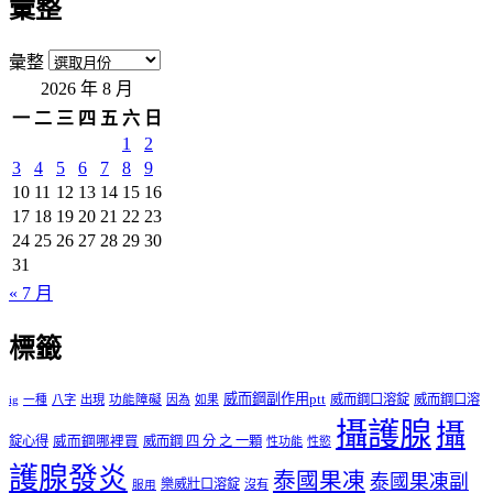
彙整
彙整
2026 年 8 月
一
二
三
四
五
六
日
1
2
3
4
5
6
7
8
9
10
11
12
13
14
15
16
17
18
19
20
21
22
23
24
25
26
27
28
29
30
31
« 7 月
標籤
威而鋼副作用ptt
威而鋼口溶錠
威而鋼口溶
ig
一種
八字
出現
功能障礙
因為
如果
攝護腺
攝
錠心得
威而鋼哪裡買
威而鋼 四 分 之 一顆
性功能
性慾
護腺發炎
泰國果凍
泰國果凍副
樂威壯口溶錠
沒有
服用