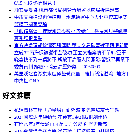
8/15、16 熱情相見！
飛安零妥協 桃市都發局列管青埔置地廣場拆除超高
中市交通建設再傳捷報 水湳轉運中心與北屯停車場雙
雙摘下國家獎項
「眼睛曬傷」症狀常延後數小時發作 醫揭常見警訊與
夏季護眼重點
官方冷處理胡錦濤死訊傳聞 董立文看破習近平藉假新聞
立威/中南海保鑣護衛全破功 董立文指案情不單純/董軍
晚宴找不到一桌將軍 解放軍高層人間蒸發/習近平再祭軍
委負責制 解放軍淪最高壓炸藥｜20260809
萬里溪堰塞湖集水區僅些微雨量 維持穩定溢流 | 地方 |
中央社 CNA
好文推薦
花蓮鳳林首座「通量塔」研究碳排 光電場友善生態
2024國際少年運動會 花蓮奪1金2銀2銅創佳績
石門水庫3年清淤1351萬立方公尺 創歷史新高
2026台灣燈會在嘉縣 翁章梁：打造獨有山林風情