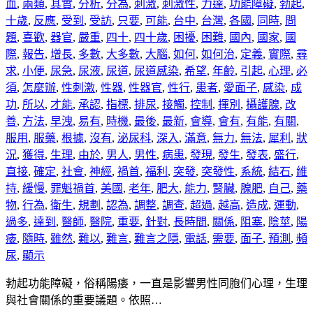
血
,
兩類
,
其實
,
分析
,
分為
,
刺激
,
刺激性
,
力達
,
功能障礙
,
勃起
,
十歲
,
反應
,
受到
,
受訪
,
只要
,
可能
,
台中
,
台灣
,
各國
,
同時
,
問
題
,
喜歡
,
器官
,
嚴重
,
四十
,
四十歲
,
困擾
,
困難
,
國內
,
國家
,
國
際
,
報告
,
增長
,
多數
,
大多數
,
大腦
,
如何
,
如何治
,
定義
,
實際
,
尋
求
,
小便
,
尿急
,
尿液
,
尿道
,
尿道感染
,
希望
,
年齡
,
引起
,
心理
,
必
須
,
怎麼辦
,
性刺激
,
性器
,
性器官
,
性行
,
患者
,
愛面子
,
感染
,
成
功
,
所以
,
才能
,
承認
,
指標
,
排尿
,
接觸
,
控制
,
揮別
,
攝護腺
,
改
善
,
方法
,
早洩
,
易有
,
時機
,
最後
,
最新
,
會導
,
會有
,
有能
,
有關
,
服用
,
服藥
,
根據
,
沒有
,
泌尿科
,
深入
,
滿意
,
無力
,
無法
,
犀利
,
狀
況
,
獲得
,
生理
,
由於
,
男人
,
男性
,
病患
,
發現
,
發生
,
發表
,
盛行
,
直接
,
確定
,
社會
,
神經
,
禍首
,
福利
,
突發
,
突發性
,
系統
,
結石
,
維
持
,
緩慢
,
罪魁禍首
,
美國
,
老年
,
肥大
,
能力
,
腎臟
,
腺肥
,
自己
,
藥
物
,
行為
,
衛生
,
規劃
,
認為
,
調整
,
調查
,
超過
,
越高
,
造成
,
運動
,
過多
,
達到
,
醫師
,
醫院
,
重要
,
針對
,
長時間
,
關係
,
阻塞
,
陰莖
,
陽
痿
,
隨時
,
雖然
,
難以
,
難言
,
難言之隱
,
電話
,
需要
,
面子
,
預測
,
頻
尿
,
顯示
勃起功能障礙，俗稱陽痿，一直是影響男性同胞们心理，生理
與社會關係的重要議題。依照…