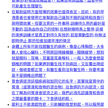
管彈性(舒張或收縮血管)，如果患有高血壓，血管中有
可能產生生理變化
在幫助延時方面發揮的效果也值得肯定，目前，有的早
洩患者也會使用它來幫助自己達到不錯的延時和改善行
房時間效果。但要注意的一件事時,訓練持久用的最好是
手動的,因為由你自己的控制,在想射精時馬上暫停,這樣
的漸進訓練才是真正對持久有效的,若是電動型的,你無法
即時停止,那恐怕會加速早洩的情況
身體上所有可能找錯醫生的病例，像是心悸胸悶，大多
數人會找心臟科；不明原因視線模糊、眼睛疲勞，想到
就是眼科；耳鳴、耳塞是耳鼻喉科；一般人怎麼會想是
頸椎的問題？如果遇到醫生找不到病因，又反覆出現症
狀，做檢查都正常，有醫生看到沒有醫生時，你要考慮
是不是頸椎出問題了
胃食道逆流這個疾病就如同它的名字，其實就是胃中的
胃液（或胃液和食物的混合物）往食道的方向逆流。但
在了解為何胃液會逆流之前，我們必須先認識胃和食道
之間最重要的關卡：下食道括約肌。
犀利士不能激起性慾，只能輔助陰莖勃起，所以服用犀