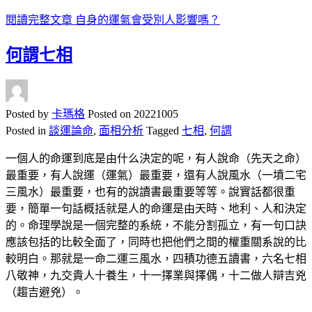
閱讀完整文章
自身的運氣會受別人影響嗎？
何謂七相
Posted by
卡瑪格
Posted on
20221005
Posted in
談運論命
,
面相分析
Tagged
七相
,
何謂
一個人的命運到底是由什么決定的呢，有人說命（先天之命）
最重要，有人說運（運氣）最重要，還有人說風水（一墳二宅
三風水）最重要，也有的說讀書最重要等等。說實話都很重
要，簡單一句話概括就是人的命運是由天時、地利、人和決定
的。命理學說是一個完整的系統，不能分割孤立，有一句口訣
應該包括的比較全面了，同時也把他們之間的權重關系說的比
較明白。那就是一命二運三風水，四積功德五讀書，六名七相
八敬神，九交貴人十養生，十一擇業與擇偶，十二做人辯吉兇
（趨吉避兇）。