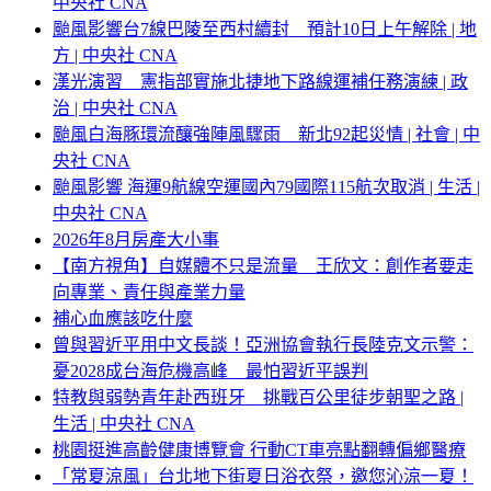
中央社 CNA
颱風影響台7線巴陵至西村續封 預計10日上午解除 | 地
方 | 中央社 CNA
漢光演習 憲指部實施北捷地下路線運補任務演練 | 政
治 | 中央社 CNA
颱風白海豚環流釀強陣風驟雨 新北92起災情 | 社會 | 中
央社 CNA
颱風影響 海運9航線空運國內79國際115航次取消 | 生活 |
中央社 CNA
2026年8月房產大小事
【南方視角】自媒體不只是流量 王欣文：創作者要走
向專業、責任與產業力量
補心血應該吃什麼
曾與習近平用中文長談！亞洲協會執行長陸克文示警：
憂2028成台海危機高峰 最怕習近平誤判
特教與弱勢青年赴西班牙 挑戰百公里徒步朝聖之路 |
生活 | 中央社 CNA
桃園挺進高齡健康博覽會 行動CT車亮點翻轉偏鄉醫療
「常夏涼風」台北地下街夏日浴衣祭，邀您沁涼一夏！