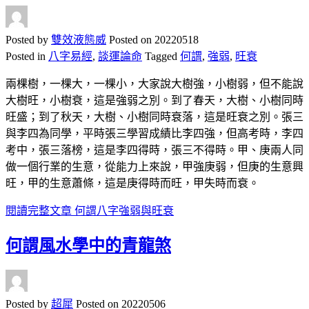
Posted by
雙效液態威
Posted on
20220518
Posted in
八字易經
,
談運論命
Tagged
何謂
,
強弱
,
旺衰
兩棵樹，一棵大，一棵小，大家說大樹強，小樹弱，但不能說
大樹旺，小樹衰，這是強弱之別。到了春天，大樹、小樹同時
旺盛；到了秋天，大樹、小樹同時衰落，這是旺衰之別。張三
與李四為同學，平時張三學習成績比李四強，但高考時，李四
考中，張三落榜，這是李四得時，張三不得時。甲、庚兩人同
做一個行業的生意，從能力上來說，甲強庚弱，但庚的生意興
旺，甲的生意蕭條，這是庚得時而旺，甲失時而衰。
閱讀完整文章
何謂八字強弱與旺衰
何謂風水學中的青龍煞
Posted by
超犀
Posted on
20220506