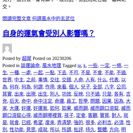
交。
閱讀完整文章
何謂風水中的玄武位
自身的運氣會受別人影響嗎？
Posted by
超犀
Posted on
20230206
Posted in
談運論命
,
風水地理
Tagged
ig
,
k
,
一些
,
一定
,
一條
,
一
生
,
一種
,
一處
,
一起
,
一點
,
下去
,
不可
,
不是
,
不會
,
不能
,
不過
,
世界
,
中主
,
之前
,
事情
,
交往
,
交錯
,
人命
,
人有
,
什么
,
代表
,
以
為
,
何存
,
何為
,
何謂
,
作用
,
來看
,
個人
,
兒子
,
全部
,
八字
,
公司
,
其實
,
出來
,
出現
,
出生
,
別人
,
功效
,
反映
,
只不過
,
只是
,
各有
,
吉
兇
,
后天
,
命中
,
命中注定
,
命運
,
員工
,
哲學
,
問題
,
因果
,
因為
,
大
家
,
大運
,
好運
,
好運氣
,
如何
,
如果
,
威而鋼
,
威而鋼口溶錠
,
威而
鋼口溶錠心得
,
威而鋼哪裡買
,
孩子
,
定會
,
客觀
,
實質
,
對人
,
就
是
,
就會
,
已經
,
希望
,
度來
,
弄清楚
,
強的
,
很多
,
必利吉
,
必須
,
性
別
,
性功能
,
意思
,
成就
,
所以
,
所謂
,
批評
,
持久
,
整體
,
方向
,
明