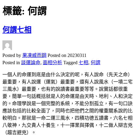
標籤:
何謂
何謂七相
Posted by
果凍威而鋼
Posted on
20230311
Posted in
談運論命
,
面相分析
Tagged
七相
,
何謂
一個人的命運到底是由什么決定的呢，有人說命（先天之命）
最重要，有人說運（運氣）最重要，還有人說風水（一墳二宅
三風水）最重要，也有的說讀書最重要等等。說實話都很重
要，簡單一句話概括就是人的命運是由天時、地利、人和決定
的。命理學說是一個完整的系統，不能分割孤立，有一句口訣
應該包括的比較全面了，同時也把他們之間的權重關系說的比
較明白。那就是一命二運三風水，四積功德五讀書，六名七相
八敬神，九交貴人十養生，十一擇業與擇偶，十二做人辯吉兇
（趨吉避兇）。