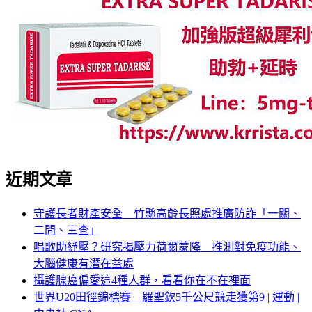
近期文章
守護長者財產安全 竹縣高齡長照處推廣防詐「一關、
二問、三查」
唱歌助紓壓？研究揭壓力荷爾蒙降 推測對免疫功能、
大腦健康有潛在益處
攝護腺癌偏愛這4種人群，看看你在不在裡面
世界U20田徑錦標賽 羅聖欽5千公尺競走獲第9 | 運動 |