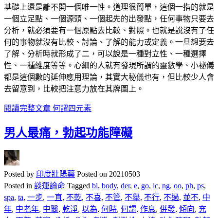
基礎上還是離不開一個唯一性。道理很簡單，這個一指的就是
一個立足點、一個源頭、一個起先的出發點，任何事物只要去
分析，就必須要有一個原點去比較、對照。也就是說沒有了任
何的事物就沒有比較、討論、了解的能力或定義。一旦想要去
了解、分析時就形成了二，可以說是一種對立性、一種選擇
性、一種維度等等。心細的人就有發現所謂的靈數學、小袐儀
都是這個數的延伸應用理論，其實大秘儀也有，但比較少人會
去留意到，比較把注意力放在其牌圖上。
閱讀完整文章
何謂四元素
男人最痛，勃起功能障礙
Posted by
印度壯陽藥
Posted on
20210503
Posted in
談運論命
Tagged
bl
,
body
,
der
,
e
,
go
,
ic
,
ng
,
oo
,
ph
,
ps
,
spa
,
ta
,
一步
,
一直
,
不乾
,
不喜
,
不管
,
不舉
,
不行
,
不過
,
並不
,
中
年
,
中老年
,
中醫
,
乾淨
,
以為
,
何時
,
何謂
,
作息
,
併發
,
傾向
,
充