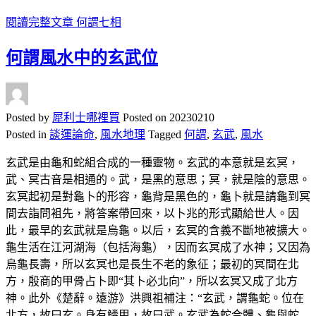
閱讀完整文章
何謂七相
何謂風水中的玄武位
Posted by
犀利士哪裡買
Posted on
20230210
Posted in
談運論命
,
風水地理
Tagged
何謂
,
玄武
,
風水
玄武是由龜和蛇組合成的一種靈物。玄武的本意就是玄冥，
武、冥古音是相通的。武，是黑的意思；冥，就是陰的意思。
玄冥起初是對龜卜的形容，龜背是黑色的，龜卜就是請龜到冥
間去詣問袓先，將答案帶回來，以卜兆的形式顯給世人。因
此，最早的玄武就是烏龜。以后，玄冥的含義不斷地被擴大。
龜生活在江河湖海（包括海龜），因而玄冥成了水神；又因為
烏龜長壽，所以玄冥也是長生不老的象征；最初的冥間在北
方，殷商的甲骨占卜即“其卜必北向”，所以玄冥又成了北方
神。此外《楚辭。遠游》洪興祖補注：“玄武，謂龜蛇。位在
北方，故曰玄。身有鱗甲，故曰武。玄武為蛇合體、龜與蛇