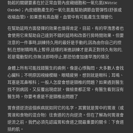
勃起的關鍵要素在於正常血管內皮襯細胞和一氧化氮(Nitric
Oxide)；內皮細胞產生的一氧化氮能幫助調節血管彈性(舒張或
收縮血管)，如果患有高血壓，血管中有可能產生生理變化
在幫助延時方面發揮的效果也值得肯定，目前，有的早洩患者也
會使用它來幫助自己達到不錯的延時和改善行房時間效果。但要
注意的一件事時,訓練持久用的最好是手動的,因為由你自己的控
制,在想射精時馬上暫停,這樣的漸進訓練才是真正對持久有效的,
若是電動型的,你無法即時停止,那恐怕會加速早洩的情況
身體上所有可能找錯醫生的病例，像是心悸胸悶，大多數人會找
心臟科；不明原因視線模糊、眼睛疲勞，想到就是眼科；耳鳴、
耳塞是耳鼻喉科；一般人怎麼會想是頸椎的問題？如果遇到醫生
找不到病因，又反覆出現症狀，做檢查都正常，有醫生看到沒有
醫生時，你要考慮是不是頸椎出問題了
胃食道逆流這個疾病就如同它的名字，其實就是胃中的胃液（或
胃液和食物的混合物）往食道的方向逆流。但在了解為何胃液會
逆流之前，我們必須先認識胃和食道之間最重要的關卡：下食道
括約肌。