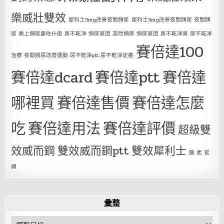
樂威壯雙效
犀利士5mg改善夜間頻尿
犀利士5mg改善夜間頻尿 夜間頻
尿 晚上頻尿要吃什麼 尿不乾淨 頻尿原因 突然頻尿 頻尿原因 尿不乾淨男 尿不乾淨
賽倍達100
治療 夜間頻尿改善運動 尿不乾淨ptt 尿不乾淨定義
賽倍達dcard
賽倍達ptt
賽倍達
哪裡買
賽倍達售價
賽倍達怎麼
吃
賽倍達用法
賽倍達評價
超級雙
效威而鋼
雙效威而鋼ptt
雙效犀利士
騰 素 官
網
彙整
彙