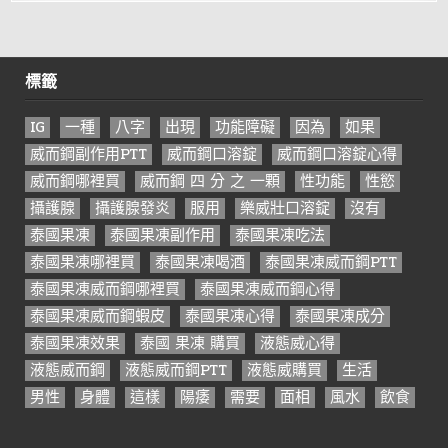
標籤
IG
一種
八字
出現
功能障礙
因為
如果
威而鋼副作用PTT
威而鋼口溶錠
威而鋼口溶錠心得
威而鋼哪裡買
威而鋼 四 分 之 一顆
性功能
性慾
攝護腺
攝護腺發炎
服用
樂威壯口溶錠
沒有
泰國果凍
泰國果凍副作用
泰國果凍吃法
泰國果凍哪裡買
泰國果凍喝酒
泰國果凍威而鋼PTT
泰國果凍威而鋼哪裡買
泰國果凍威而鋼心得
泰國果凍威而鋼蝦皮
泰國果凍心得
泰國果凍成分
泰國果凍效果
泰國 果凍 購買
液態威心得
液態威而鋼
液態威而鋼PTT
液態威購買
生活
男性
身體
這樣
陽痿
需要
面相
風水
飲食