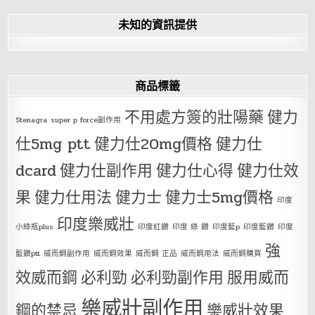
未知的資訊提供
商品標籤
不用處方簽的壯陽藥
健力
Stenagra
super p force副作用
仕5mg ptt
健力仕20mg價格
健力仕
dcard
健力仕副作用
健力仕心得
健力仕效
果
健力仕用法
健力士
健力士5mg價格
印度
印度樂威壯
小綠瓶plus
印度紅鑽
印度 綠 鑽
印度藍p
印度藍鑽
印度
強
藍鑽ptt
威而鋼副作用
威而鋼效果
威而鋼 正品
威而鋼用法
威而鋼購買
效威而鋼
必利勁
必利勁副作用
服用威而
樂威壯副作用
鋼的禁忌
樂威壯效果