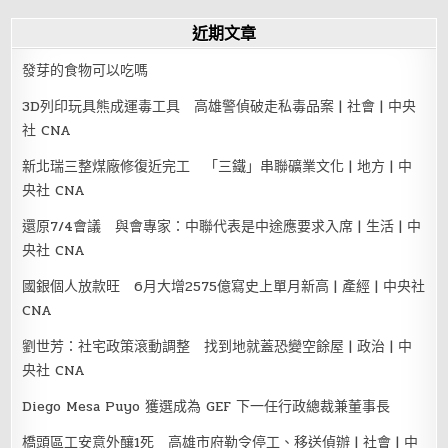
近期文章
發芽的食物可以吃嗎
3D列印玩具熊成運毒工具 高雄警偵破走私毒品案 | 社會 | 中央
社 CNA
新北瑞三整煤廠修復近完工 「三鐵」串聯礦業文化 | 地方 | 中
央社 CNA
還原7/4會議 與會專家：中聯代表是中途應要求入席 | 生活 | 中
央社 CNA
國銀個人放款旺 6月大增2575億寫史上單月新高 | 產經 | 中央社
CNA
劉世芳：社宅政策滾動調整 找到地就蓋恐變空餘屋 | 政治 | 中
央社 CNA
Diego Mesa Puyo 獲選成為 GEF 下一任行政總裁兼董事長
橋頭區工安意外釀1死 高雄市府勒令停工、移送偵辦 | 社會 | 中