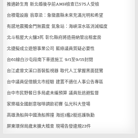
推適齡生育 新北婚後孕前AMH檢查已575人受檢
台積電設廠 翁章梁：象徵嘉縣未來充滿光明和希望
有感地震獨金門無震度 氣象站：海峽深水區消減幅度
北斗租屋大火釀3死 彰化縣府將造冊納管出租套房
北捷擬成立遊憩事業公司 藍綠議員質疑必要性
台61線白沙屯段南下車道施工 9/1至9/15封閉
台江處曾文溪口首裝監視器 取代人工掌握黑面琵鷺
台中議員促借鏡北市經驗 建置不適任人事公告專區
台中市民野餐日多局處未編預算 議員批逃避監督
家樂福全國創意咖啡調飲初賽 弘光科大登場
高雄漁船與中國漁船擦撞 海巡1艦2艇巡護執勤
屏東環保局歲末擴大稽查 現場告發違規23件