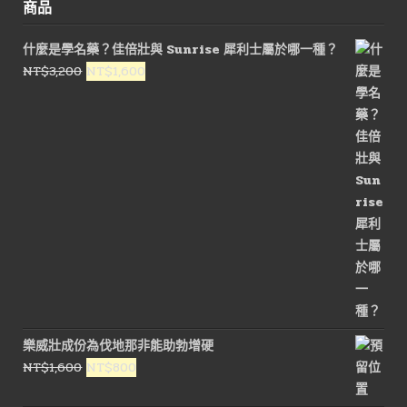
商品
什麼是學名藥？佳倍壯與 Sunrise 犀利士屬於哪一種？
原
目
NT$
3,200
NT$
1,600
始
前
價
價
格：
格：
NT$3,200。
NT$1,600。
樂威壯成份為伐地那非能助勃增硬
原
目
NT$
1,600
NT$
800
始
前