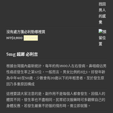
沒有處方箋必利勁哪裡買
原
目
NT$
1,800
NT$
900
始
前
價
價
5mg 超犀 必利吉
格：
格：
NT$1,800。
NT$900。
根據台灣國內最新統計，每年約有1600人左右發病，鼻咽癌佔男
性癌症發生率之第12位，一般而言，男女比例約3比1。好發年齡
為中年40至50歲，少數會有20歲以下的年輕患者，至於發生原
因乃多重原因構成
這裡要請大家注意的是，副作用不是每個人都會發生，因個人的
體質不同，發生率也不盡相同，民眾初次服藥時可多觀察自己的
身體反應，若發生嚴重不舒服的情形時，需立即就醫。