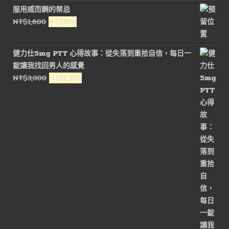
價
價
服用威而鋼的禁忌
格：
格：
原
目
NT$
1,600
NT$
800
NT$1,600。
NT$800。
始
前
價
價
健力仕5mg PTT 心得故事：從失落到重拾自信，每日一
格：
格：
錠讓我找回男人的感覺
NT$1,600。
NT$800。
原
目
NT$
3,000
NT$
1,500
始
前
價
價
格：
格：
NT$3,000。
NT$1,500。