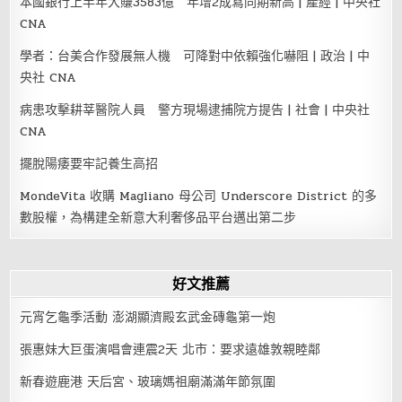
本國銀行上半年大賺3583億 年增2成寫同期新高 | 產經 | 中央社
CNA
學者：台美合作發展無人機 可降對中依賴強化嚇阻 | 政治 | 中
央社 CNA
病患攻擊耕莘醫院人員 警方現場逮捕院方提告 | 社會 | 中央社
CNA
擺脫陽痿要牢記養生高招
MondeVita 收購 Magliano 母公司 Underscore District 的多
數股權，為構建全新意大利奢侈品平台邁出第二步
好文推薦
元宵乞龜季活動 澎湖顯濟殿玄武金磚龜第一炮
張惠妹大巨蛋演唱會連震2天 北市：要求遠雄敦親睦鄰
新春遊鹿港 天后宮、玻璃媽祖廟滿滿年節氛圍