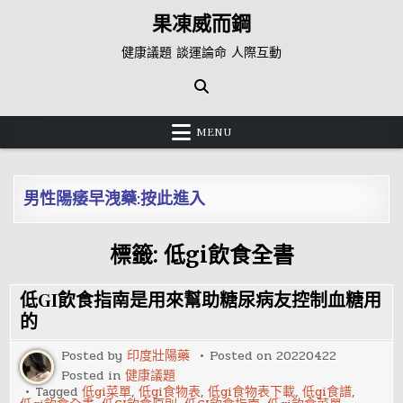
Skip
果凍威而鋼
to
content
健康議題 談運論命 人際互動
MENU
男性陽痿早洩藥:按此進入
標籤:
低gi飲食全書
低GI飲食指南是用來幫助糖尿病友控制血糖用
的
Posted by
印度壯陽藥
Posted on
20220422
Posted in
健康議題
Tagged
低gi菜單
,
低gi食物表
,
低gi食物表下載
,
低gi食譜
,