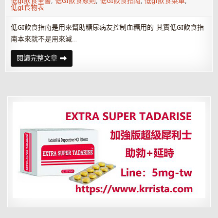
低gi飲食全書
,
低GI飲食原則
,
低GI飲食指南
,
低gi飲食菜單
,
低gl食物表
低GI飲食指南是用來幫助糖尿病友控制血糖用的 其實低GI飲食指
南本來就不是用來減…
低
閱讀完整文章
GI
飲
食
指
南
是
用
來
幫
助
糖
尿
病
友
控
制
血
糖
用
的