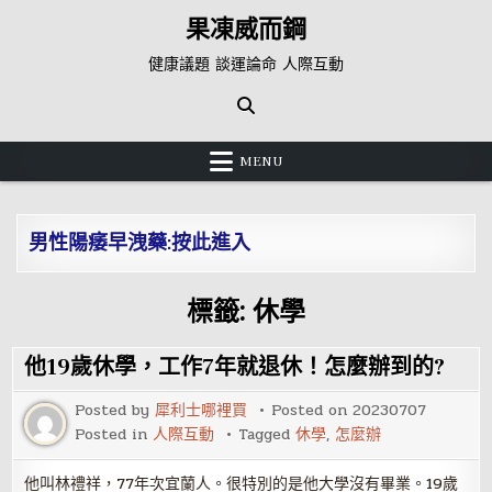
Skip
果凍威而鋼
to
content
健康議題 談運論命 人際互動
MENU
男性陽痿早洩藥:按此進入
標籤:
休學
他19歲休學，工作7年就退休！怎麼辦到的?
Posted by
犀利士哪裡買
Posted on
20230707
Posted in
人際互動
Tagged
休學
,
怎麼辦
他叫林禮祥，77年次宜蘭人。很特別的是他大學沒有畢業。19歲