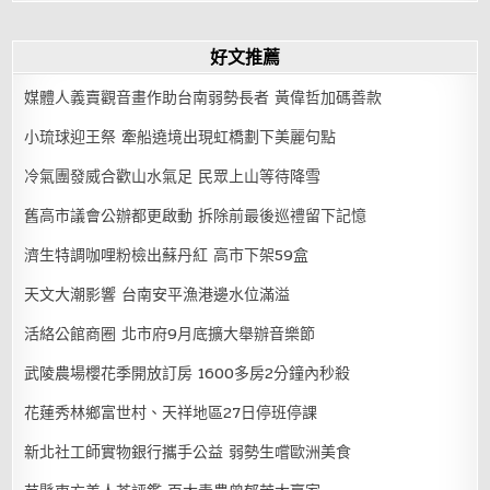
好文推薦
媒體人義賣觀音畫作助台南弱勢長者 黃偉哲加碼善款
小琉球迎王祭 牽船遶境出現虹橋劃下美麗句點
冷氣團發威合歡山水氣足 民眾上山等待降雪
舊高市議會公辦都更啟動 拆除前最後巡禮留下記憶
濟生特調咖哩粉檢出蘇丹紅 高市下架59盒
天文大潮影響 台南安平漁港邊水位滿溢
活絡公館商圈 北市府9月底擴大舉辦音樂節
武陵農場櫻花季開放訂房 1600多房2分鐘內秒殺
花蓮秀林鄉富世村、天祥地區27日停班停課
新北社工師實物銀行攜手公益 弱勢生嚐歐洲美食