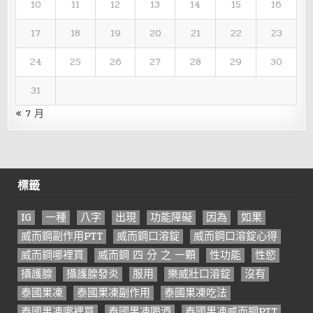
10
11
12
13
14
15
16
17
18
19
20
21
22
23
24
25
26
27
28
29
30
31
« 7 月
標籤
IG
一種
八字
出現
功能障礙
因為
如果
威而鋼副作用PTT
威而鋼口溶錠
威而鋼口溶錠心得
威而鋼哪裡買
威而鋼 四 分 之 一顆
性功能
性慾
攝護腺
攝護腺發炎
服用
樂威壯口溶錠
沒有
泰國果凍
泰國果凍副作用
泰國果凍吃法
泰國果凍哪裡買
泰國果凍喝酒
泰國果凍威而鋼PTT