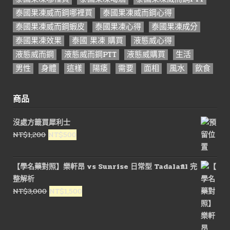
泰國果凍威而鋼哪裡買
泰國果凍威而鋼心得
泰國果凍威而鋼蝦皮
泰國果凍心得
泰國果凍成分
泰國果凍效果
泰國 果凍 購買
液態威心得
液態威而鋼
液態威而鋼PTT
液態威購買
生活
男性
身體
這樣
陽痿
需要
面相
風水
飲食
商品
沒處方籤買犀利士
原
目
NT$
1,200
NT$
500
始
前
價
價
【學名藥對照】樂軒昂 vs Sunrise 日常型 Tadalafil 完
格：
格：
整解析
NT$1,200。
NT$500。
原
目
NT$
3,000
NT$
1,500
始
前
價
價
格：
格：