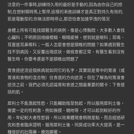
注意的一件事時,訓練持久用的最好是手動的,因為由你自己的控
制,在想射精時馬上暫停,這樣的漸進訓練才是真正對持久有效的,
若是電動型的,你無法即時停止,那恐怕會加速早洩的情況
身體上所有可能找錯醫生的病例，像是心悸胸悶，大多數人會找
心臟科；不明原因視線模糊、眼睛疲勞，想到就是眼科；耳鳴、
耳塞是耳鼻喉科；一般人怎麼會想是頸椎的問題？如果遇到醫生
找不到病因，又反覆出現症狀，做檢查都正常，有醫生看到沒有
醫生時，你要考慮是不是頸椎出問題了
胃食道逆流這個疾病就如同它的名字，其實就是胃中的胃液（或
胃液和食物的混合物）往食道的方向逆流。但在了解為何胃液會
逆流之前，我們必須先認識胃和食道之間最重要的關卡：下食道
括約肌。
犀利士不能激起性慾，只能輔助陰莖勃起，所以服用犀利士後，
需要一定的性刺激，例如撫摸、親吻等，才可以起到較好的作
用，年紀較大者性慾弱，所以效果體現會稍微差點。而且經過研
究和患者臨床證明，服用犀利士後，同房成功率大大提高，是一
種很好的壯陽藥，療效顯著。