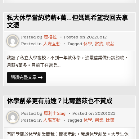
肄
業，
做
過
私大休學當約聘薪4萬…但媽媽希望我回去拿
20
個
文憑
工
作…
Posted by
威格拉
Posted on
20220612
現
在
Posted in
人際互動
Tagged
休學
,
當約
,
聘薪
月
入
6
我讀了私立大學夜校，不到一年就休學，進電信業做行銷約聘，
萬！
這
月薪4萬多。目前正在當兵…
件
事
讓
私
閱讀完整文章
他
大
翻
休
轉
學
人
當
生
約
休學創業更有前途？比爾蓋茲也不贊成
聘
薪
4
Posted by
犀利士5mg
Posted on
20201023
萬…
Posted in
人際互動
Tagged
休學
,
創業
,
比爾
但
媽
媽
希
有同學關於休學創業問我：開復老師，我想休學創業。大學生休
望