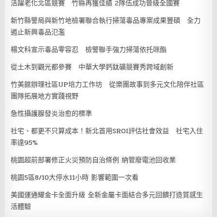
活躍老化北區競賽 竹縣再獲佳績 2隊伍成功晉級全國賽
新竹縣警局與新竹地檢署聯合執行掃蕩毒品專案成果豐碩 全力
遏止新興毒品氾濫
楊文科宣示毒品零容忍 檢警聯手強力掃蕩依托咪酯
從土木到觀光都參賽 中華大學鈣鈦礦競賽秀跨域創新
竹美館辦理社區UP培力工作坊 從樂團故事到多元文化陪伴社區
團隊拓展地方實踐視野
急性攝護腺發炎治愈的標準
社宅、都更不只算成本！新北首用SROI評估社會效益 社宅入住
率達95%
桃園超前部署修正火災預防自治條例 納管廢電池回收業
桃園5區8/10大停水11小時 影響範圍一次看
美國運通耀金卡全面升級 全新金屬卡面結合多元回饋打造質感生
活體驗