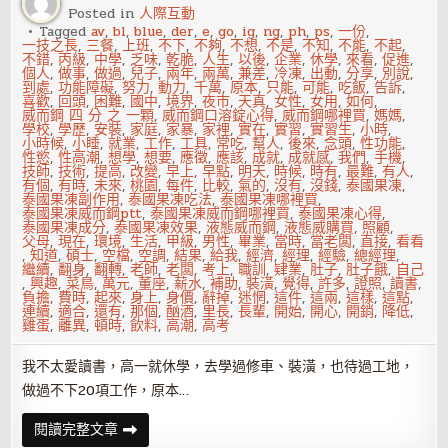
禮
Posted in
人際互動
Tagged
av
,
bl
,
blue
,
der
,
e
,
go
,
ig
,
ng
,
ph
,
ps
,
一份
,
一技之長
,
三餐
,
上班
,
不下
,
不夠
,
不想
,
不是
,
不知
,
不能
,
不起
,
不錯
,
丙級
,
中學
,
乏味
,
乾脆
,
人生
,
以後
,
企業
,
休學
,
來看
,
促進
,
個人
,
做事
,
做過
,
兒子
,
兩年
,
兩萬
,
兼差
,
冷凍
,
出動
,
分享
,
別說
,
到處
,
功能障礙
,
努力
,
動力
,
千萬
,
原本
,
只能
,
可能
,
吃飯
,
告訴
,
喜歡
,
回頭
,
困難
,
國中
,
境界
,
夜市
,
天真
,
女性
,
女用
,
如何
,
威而鋼 四 分 之 一顆
,
威而鋼口溶錠心得
,
威而鋼哪裡買
,
媽媽
,
學校
,
學歷
,
安裝
,
家庭
,
家暴
,
家裡
,
實在
,
實習
,
實習生
,
小時
,
小時候
,
小睡
,
就業
,
工作
,
工具
,
常吃
,
幫人
,
後來
,
念頭
,
性功能
,
性慾
,
性高潮
,
想學
,
想要
,
應徵
,
應該
,
成就
,
成就感
,
我們
,
手機
,
技師
,
技術
,
提高
,
改變
,
早上
,
早點
,
明天
,
時候
,
時有
,
最難
,
有人
,
有個
,
有時
,
未來
,
桃園
,
每件
,
比較
,
氣的
,
沒有
,
沒錢
,
泰國果凍
,
泰國果凍副作用
,
泰國果凍吃法
,
泰國果凍哪裡買
,
泰國果凍威而鋼ptt
,
泰國果凍威而鋼哪裡買
,
泰國果凍心得
,
泰國果凍成分
,
泰國果凍效果
,
液態威而鋼
,
液態威購買
,
照顧
,
父母
,
現在
,
環境
,
生活
,
甲級
,
男性
,
畢業
,
當時
,
當老闆
,
直接
,
看看
,
知道
,
碩士
,
空檔
,
空調
,
結果
,
給我
,
經濟
,
經理
,
經驗
,
總經理
,
繼續
,
翻身
,
翻轉
,
老師
,
老闆
,
考上
,
職訓
,
肄業
,
肚子
,
肚子餓
,
自己
,
興趣
,
菜鳥
,
萬元
,
董座
,
薪水
,
補助
,
裝潢
,
覺得
,
許多
,
證照
,
讀書
,
負擔
,
費時
,
起來
,
身上
,
身價
,
辭掉
,
迷惘
,
這件
,
這兩
,
這樣
,
這點
,
連續
,
適合
,
還有
,
那個
,
酗酒
,
里長
,
長輩
,
開始
,
開心
,
開銷
,
降低
,
雞蛋
,
離異
,
頓時
,
飲料
,
高潮
,
高考
我不太愛讀書，高一就休學，去學過修車、裝潢，也待過工地，
做過不下20項工作，原本…
高
閱讀完整文章
中