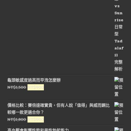
NT$3,000。
NT$1,500。
龜頭敏感度過高而早洩怎麼辦
原
目
NT$
1,500
NT$
900
始
前
價
價
價格比較：賽倍達確實貴，但有人說「值得」與威而鋼比
格：
格：
較哪一款更適合你？
NT$1,500。
NT$900。
原
目
NT$
1,800
NT$
900
始
前
高血壓會影響性慾和男性勃起能力