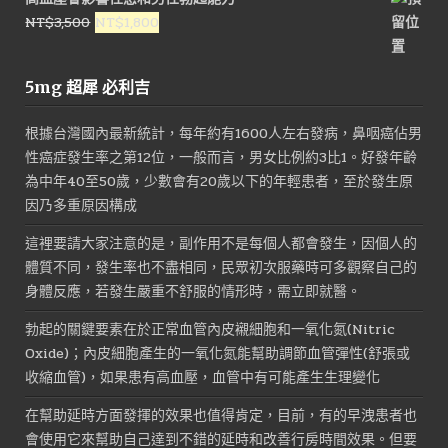
價
價
原
目
NT$
3,500
NT$
1,800
格：
格：
始
前
NT$1,800。
NT$900。
價
價
5mg 超犀 必利吉
格：
格：
NT$3,500。
NT$1,800。
根據台灣國內最新統計，每年約有1600人左右發病，鼻咽癌佔男
性癌症發生率之第12位，一般而言，男女比例約3比1。好發年齡
為中年40至50歲，少數會有20歲以下的年輕患者，至於發生原
因乃多重原因構成
這裡要請大家注意的是，副作用不是每個人都會發生，因個人的
體質不同，發生率也不盡相同，民眾初次服藥時可多觀察自己的
身體反應，若發生嚴重不舒服的情形時，需立即就醫。
勃起的關鍵要素在於正常血管內皮襯細胞和一氧化氮(Nitric
Oxide)；內皮細胞產生的一氧化氮能幫助調節血管彈性(舒張或
收縮血管)，如果患有高血壓，血管中有可能產生生理變化
在幫助延時方面發揮的效果也值得肯定，目前，有的早洩患者也
會使用它來幫助自己達到不錯的延時和改善行房時間效果。但要