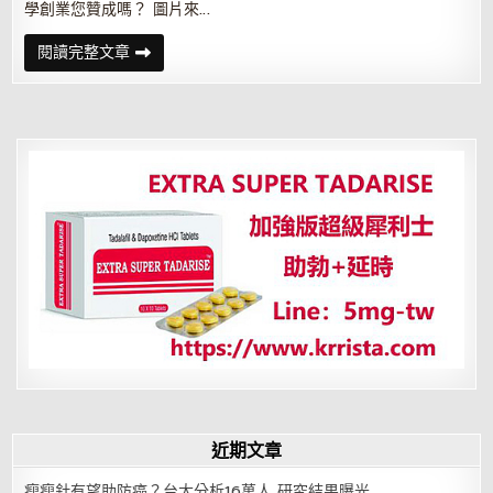
學創業您贊成嗎？ 圖片來…
我
回
去
休
閱讀完整文章
拿
學
文
創
憑
業
更
有
前
途？
比
爾
蓋
茲
也
不
贊
成
近期文章
瘦瘦針有望助防癌？台大分析16萬人 研究結果曝光