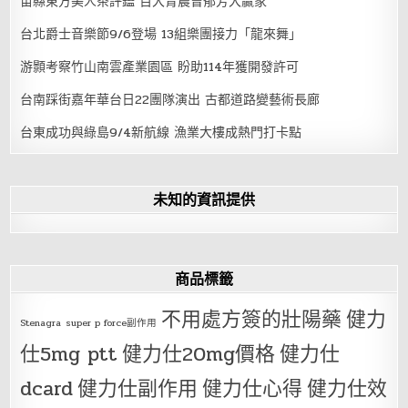
苗縣東方美人茶評鑑 百大青農曾郁芳大贏家
台北爵士音樂節9/6登場 13組樂團接力「龍來舞」
游顥考察竹山南雲產業園區 盼助114年獲開發許可
台南踩街嘉年華台日22團隊演出 古都道路變藝術長廊
台東成功與綠島9/4新航線 漁業大樓成熱門打卡點
未知的資訊提供
商品標籤
不用處方簽的壯陽藥
健力
Stenagra
super p force副作用
仕5mg ptt
健力仕20mg價格
健力仕
dcard
健力仕副作用
健力仕心得
健力仕效