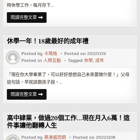
時休學工作，每月存下…
他
閱讀完整文章
19
歲
休
學，
工
休學一年！18歲最好的成年禮
作
7
年
Posted by
卡瑪格
Posted on
20221119
就
Posted in
人際互動
Tagged
休學
,
成年
退
休！
怎
麼
「現在你大學畢業了，可以好好想想自己未來要做什麼！」父母
辦
這句話，早就該跟孩子說，…
到
的?
休
閱讀完整文章
學
一
年！
18
歲
高中肄業，做過20個工作…現在月入6萬！這
最
好
件事讓他翻轉人生
的
成
Posted by
果凍威而鋼
Posted on
20221108
年