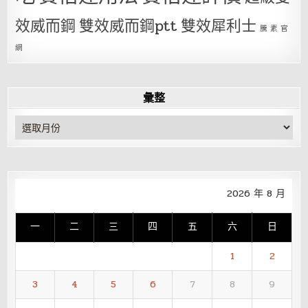
效威而鋼
雙效威而鋼ptt
雙效犀利士
騰 素 官
網
彙整
彙
整
2026 年 8 月
一
二
三
四
五
六
日
1
2
3
4
5
6
7
8
9