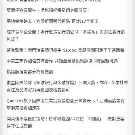
菜園仔歡喜慶生，吳銘賜祝壽星們身體健康！
平鎮金陵路五、六段新闢替代道路 預計117年完工
底牌竟然全公開！為什麼這家行銷公司「不藏私」天天狂撒行銷
乾貨？
茶香雅韻：澳門瑞吉酒吧攜手 Saicho 呈獻期間限定下午茶體驗
中美工商界加強交流合作 共話產業鏈供應鏈協同發展新機遇
攝護腺發炎都分為哪幾類
復星國際榮膺《全球銀行與金融評論》三項大獎，ESG、企業社會
責任及品牌實力再獲國際權威認可
Questex旗下國際酒店業投資論壇亞洲峰會表示，亞洲酒店業有
望迎來投資加速期
開高價不是最好策略！房仲曝桃園A7賣房「3關鍵」 做對更容
易守住成交價