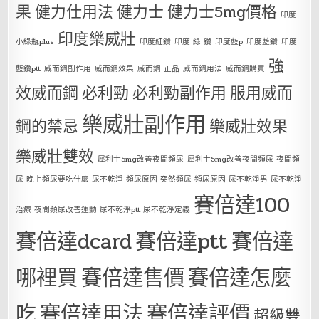
果
健力仕用法
健力士
健力士5mg價格
印度
印度樂威壯
小綠瓶plus
印度紅鑽
印度 綠 鑽
印度藍p
印度藍鑽
印度
強
藍鑽ptt
威而鋼副作用
威而鋼效果
威而鋼 正品
威而鋼用法
威而鋼購買
效威而鋼
必利勁
必利勁副作用
服用威而
樂威壯副作用
鋼的禁忌
樂威壯效果
樂威壯雙效
犀利士5mg改善夜間頻尿
犀利士5mg改善夜間頻尿 夜間頻
尿 晚上頻尿要吃什麼 尿不乾淨 頻尿原因 突然頻尿 頻尿原因 尿不乾淨男 尿不乾淨
賽倍達100
治療 夜間頻尿改善運動 尿不乾淨ptt 尿不乾淨定義
賽倍達dcard
賽倍達ptt
賽倍達
哪裡買
賽倍達售價
賽倍達怎麼
吃
賽倍達用法
賽倍達評價
超級雙