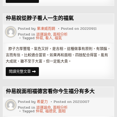
易
說
父
母
宮
仲易說從脖子看人一生的福氣
過
于
突
Posted by
果凍威而鋼
Posted on
20220911
出
Posted in
談運論命
,
面相分析
的
Tagged
仲易
,
看人
,
福氣
人
性
格
脖子方厚豐隆，氣色又好，是吉相，這種做事有原則，有頭腦，
上
比
言而有信，比較適合當官。如果再和面相、四肢配合得當，能有
較
強
大成就，雖不至于大富，但一定能大貴。
勢
仲
閱讀完整文章
易
說
從
脖
子
仲易說面相福德宮看你今生福分有多大
看
人
一
Posted by
希愛力
Posted on
20211007
生
Posted in
談運論命
,
面相分析
的
Tagged
仲易
,
福德宮
,
面相
福
氣