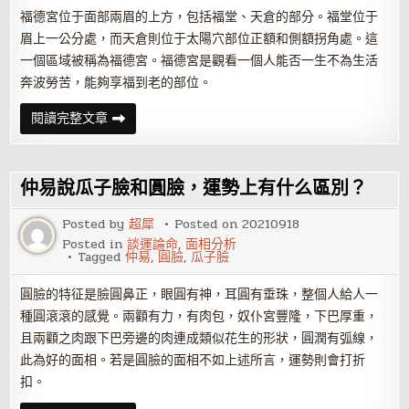
福德宮位于面部兩眉的上方，包括福堂、天倉的部分。福堂位于
眉上一公分處，而天倉則位于太陽穴部位正額和側額拐角處。這
一個區域被稱為福德宮。福德宮是觀看一個人能否一生不為生活
奔波勞苦，能夠享福到老的部位。
仲
閱讀完整文章
易
說
面
相
福
仲易說瓜子臉和圓臉，運勢上有什么區別？
德
宮
看
Posted by
超犀
Posted on
20210918
你
Posted in
談運論命
,
面相分析
今
Tagged
仲易
,
圓臉
,
瓜子臉
生
福
分
圓臉的特征是臉圓鼻正，眼圓有神，耳圓有垂珠，整個人給人一
有
多
種圓滾滾的感覺。兩顴有力，有肉包，奴仆宮豐隆，下巴厚重，
大
且兩顴之肉跟下巴旁邊的肉連成類似花生的形狀，圓潤有弧線，
此為好的面相。若是圓臉的面相不如上述所言，運勢則會打折
扣。