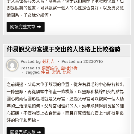
子女宮也稱為男女宮、陰騭宮，位于我們面部下眼瞼的位置，也
即是臥蠶的位置，可以觀察一個人的心性是否良好，以及男女感
情關系、子女緣分如何。
仲
閱讀完整文章
易
說
面
相
子
仲易說父母宮過于突出的人性格上比較強勢
女
宮
長
Posted by
必利吉
Posted on
20230716
得
Posted in
談運論命
,
面相分析
好
Tagged
仲易
,
宮過
,
比較
的
人，
衣
之前講過，父母宮位于額頭的位置，從左右眉毛的中心點各拉出
食
無
一條豎線，再從額頭中部畫一條橫線，以豎線和橫線相交的點為
憂！
圓心的兩個圓形區域就是父母宮。通過父母宮可以觀察一個人幼
年的生活環境如何。父母宮相理好的人，幼年能夠得到長輩的細
心照顧，不僅物質上衣食無憂，而且在感情和心靈上也能得到良
好的陪伴和照拂。
仲
閱讀完整文章