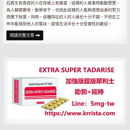
后肩生有善痣的人在性格上有擔當，這樣的人做事時勤勤懇懇，
為人腳踏實地，勤勞肯干，也因此這樣的人能夠憑借自身的努力
而攢下財富。同時，這種特征的人的人緣也十分不錯，不但在工
作中能得到他人的幫扶，感情生活中也十分受異性的歡迎。
仲
閱讀完整文章
易
說
這
四
個
財
富
痣
你
有
嗎？