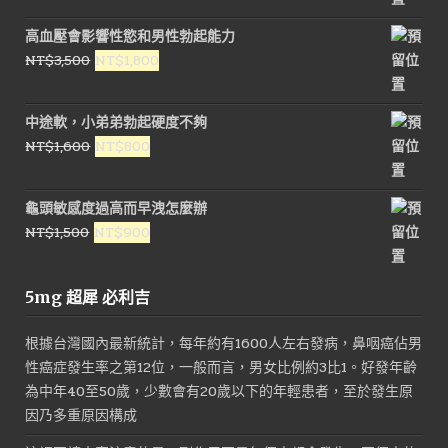
價
價
高血壓會影響性慾和男性勃起能力
格：
格：
原
目
NT$
3,500
NT$
1,800
NT$3,000。
NT$1,600。
始
前
價
價
中途軟，小弟弟勃起硬度不夠
格：
格：
原
目
NT$
1,600
NT$
800
NT$3,500。
NT$1,800。
始
前
價
價
龜頭敏感度過高而早洩怎麼辦
格：
格：
原
目
NT$
1,500
NT$
900
NT$1,600。
NT$800。
始
前
價
價
5mg 超犀 必利吉
格：
格：
NT$1,500。
NT$900。
根據台灣國內最新統計，每年約有1600人左右發病，鼻咽癌佔男
性癌症發生率之第12位，一般而言，男女比例約3比1。好發年齡
為中年40至50歲，少數會有20歲以下的年輕患者，至於發生原
因乃多重原因構成