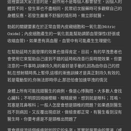
這裡要請大家注意的是，副作用不是每個人都會發生，因個人的
體質不同，發生率也不盡相同，民眾初次服藥時可多觀察自己的
身體反應，若發生嚴重不舒服的情形時，需立即就醫。
勃起的關鍵要素在於正常血管內皮襯細胞和一氧化氮(Nitric
Oxide)；內皮細胞產生的一氧化氮能幫助調節血管彈性(舒張或
收縮血管)，如果患有高血壓，血管中有可能產生生理變化
在幫助延時方面發揮的效果也值得肯定，目前，有的早洩患者也
會使用它來幫助自己達到不錯的延時和改善行房時間效果。但要
注意的一件事時,訓練持久用的最好是手動的,因為由你自己的控
制,在想射精時馬上暫停,這樣的漸進訓練才是真正對持久有效的,
若是電動型的,你無法即時停止,那恐怕會加速早洩的情況
身體上所有可能找錯醫生的病例，像是心悸胸悶，大多數人會找
心臟科；不明原因視線模糊、眼睛疲勞，想到就是眼科；耳鳴、
耳塞是耳鼻喉科；一般人怎麼會想是頸椎的問題？如果遇到醫生
找不到病因，又反覆出現症狀，做檢查都正常，有醫生看到沒有
醫生時，你要考慮是不是頸椎出問題了
胃食道逆流這個疾病就如同它的名字，其實就是胃中的胃液（或