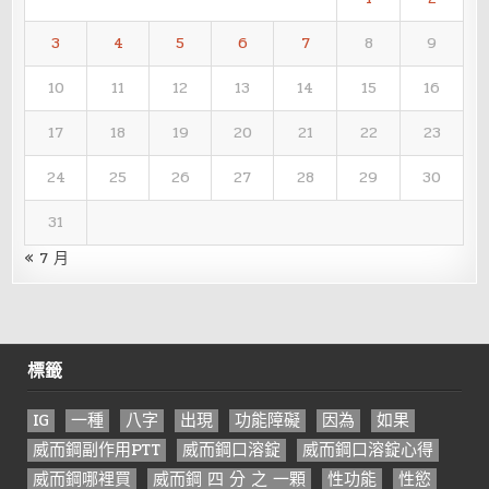
3
4
5
6
7
8
9
10
11
12
13
14
15
16
17
18
19
20
21
22
23
24
25
26
27
28
29
30
31
« 7 月
標籤
IG
一種
八字
出現
功能障礙
因為
如果
威而鋼副作用PTT
威而鋼口溶錠
威而鋼口溶錠心得
威而鋼哪裡買
威而鋼 四 分 之 一顆
性功能
性慾