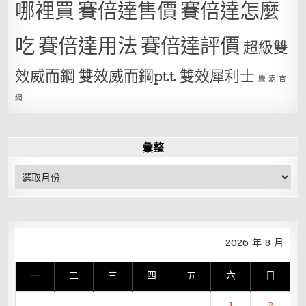
哪裡買
賽倍達售價
賽倍達怎麼
吃
賽倍達用法
賽倍達評價
超級雙
效威而鋼
雙效威而鋼ptt
雙效犀利士
騰 素 官
網
彙整
彙
整
2026 年 8 月
一
二
三
四
五
六
日
1
2