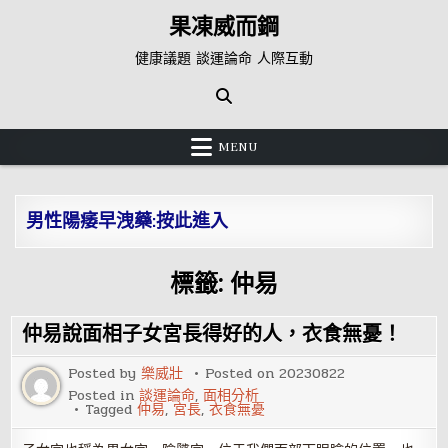
Skip
果凍威而鋼
to
content
健康議題 談運論命 人際互動
MENU
男性陽痿早洩藥:按此進入
標籤:
仲易
仲易說面相子女宮長得好的人，衣食無憂！
Posted by
樂威壯
Posted on
20230822
Posted in
談運論命
,
面相分析
Tagged
仲易
,
宮長
,
衣食無憂