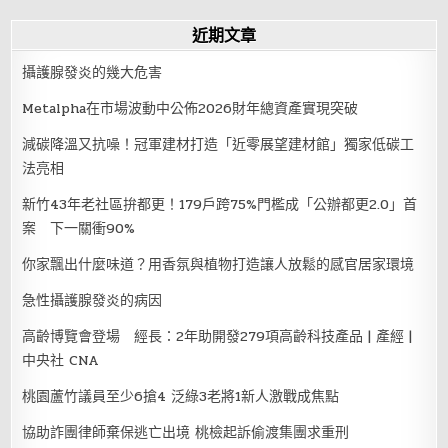
近期文章
攝護腺發炎的幾大危害
Metalpha在市場波動中公佈2026財年總資產實現突破
減碳降溫又抗噪！冠軍建材打造「近零展望建材館」獨家低碳工
法亮相
新竹43年老社區拚都更！179戶跨75%門檻成「公辦都更2.0」首
案 下一關衝90%
你家飄出什麼味道？用香氛與植物打造讓人放鬆的感官居家環境
急性攝護腺發炎的病因
高齡博覽會登場 經長：2年助開發279項高齡科技產品 | 產經 |
中央社 CNA
桃園蘆竹議員至少6搶4 泛綠3老將1新人激戰成焦點
協助詐團律師棄保逃亡出境 桃檢起訴偷渡集團求重刑