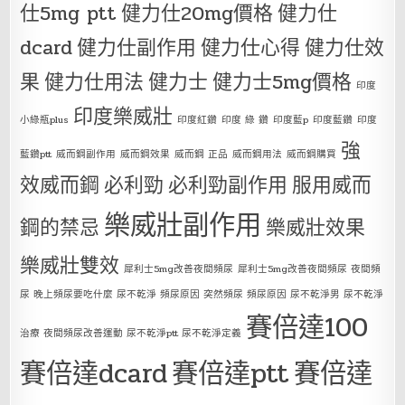
仕5mg ptt
健力仕20mg價格
健力仕
dcard
健力仕副作用
健力仕心得
健力仕效
果
健力仕用法
健力士
健力士5mg價格
印度
印度樂威壯
小綠瓶plus
印度紅鑽
印度 綠 鑽
印度藍p
印度藍鑽
印度
強
藍鑽ptt
威而鋼副作用
威而鋼效果
威而鋼 正品
威而鋼用法
威而鋼購買
效威而鋼
必利勁
必利勁副作用
服用威而
樂威壯副作用
鋼的禁忌
樂威壯效果
樂威壯雙效
犀利士5mg改善夜間頻尿
犀利士5mg改善夜間頻尿 夜間頻
尿 晚上頻尿要吃什麼 尿不乾淨 頻尿原因 突然頻尿 頻尿原因 尿不乾淨男 尿不乾淨
賽倍達100
治療 夜間頻尿改善運動 尿不乾淨ptt 尿不乾淨定義
賽倍達dcard
賽倍達ptt
賽倍達