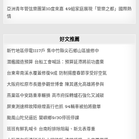
亞洲青年管弦樂團第10度來嘉 49組家庭展現「管樂之都」國際熱
情
好文推薦
新竹地區停電1117戶 集中竹縣尖石鄉山區搶修中
潛艦國造預算 台船工會喊話：預算延滯將前功盡棄
台東卑南溪水覆蓋修復9成 防制揚塵春節享受好空氣
大阪府松原市長邀參觀世博會 陳其邁允高雄將參與
燕巢區中安路重車輾損 高市府採轉爐石強化又減碳
屏東測速桿故障綠燈直行也抓 94輛車被拍將撤單
颱風山陀兒逼近 蘭嶼鄉9/30停班停課
班班有鮮乳喊卡 台南盼排除阻礙、新北表尊重