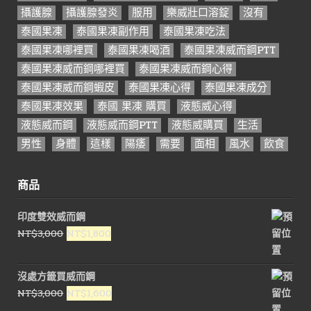
攝護腺
攝護腺發炎
服用
樂威壯口溶錠
沒有
泰國果凍
泰國果凍副作用
泰國果凍吃法
泰國果凍哪裡買
泰國果凍喝酒
泰國果凍威而鋼PTT
泰國果凍威而鋼哪裡買
泰國果凍威而鋼心得
泰國果凍威而鋼蝦皮
泰國果凍心得
泰國果凍成分
泰國果凍效果
泰國 果凍 購買
液態威心得
液態威而鋼
液態威而鋼PTT
液態威購買
生活
男性
身體
這樣
陽痿
需要
面相
風水
飲食
商品
印度雙效威而鋼
原
目
NT$
3,000
NT$
1,800
始
前
價
價
沒處方籤買威而鋼
格：
格：
原
目
NT$
3,000
NT$
1,600
NT$3,000。
NT$1,800。
始
前