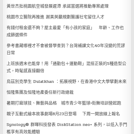
黃世杰批桃園航空城發展遲滯 承諾當選將推動專案處理
桃園市立醫院再推進 謝美英籲規劃醫護社宅留住人才
有錢付租金還不夠？屋主最愛「有小孩的家庭」 年齡、工作也
成篩選條件
參考書藏哪裡才不會被督學查到？台灣補課文化40年沒變的荒謬
日常
上班族週末也能穿！用「通勤包＋運動鞋」混搭正裝的5種造型公
式，時髦感直接翻倍
烏茲別克學生 Dulatkhan ：拓展視野，在香港中文大學擘劃未來
恒隆集團及恒隆地產委任新行政總裁
暑期打磨球技、舞藝與品格 城市青少年籃球×街舞培訓營起跑
親子互動式繪本故事劇場8月23日登場 下周一開放線上報名
Synology® 群暉科技發表 DiskStation neo+ 系列，以低入手門
檻享有高效能體驗