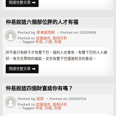
仲
閱讀完整文章
易
說
瓜
子
臉
仲易說這六個部位胖的人才有福
和
圓
臉，
Posted by
果凍威而鋼
Posted on
20200818
運
Posted in
談運論命
,
面相分析
勢
Tagged
仲易
,
六個
,
有福
上
有
什
并不是只有胖子才有雙下巴，瘦的人也會有。有雙下巴的人人緣
么
區
好，有天生聚財的福氣。女生有雙下巴還是旺夫的象征。
別？
仲
閱讀完整文章
易
說
這
六
個
仲易說這四個財富痣你有嗎？
部
位
胖
Posted by
超犀
Posted on
20200724
的
Posted in
談運論命
,
面相分析
人
Tagged
仲易
,
四個
,
財富
才
有
福