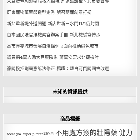
大巨蛋包廂遭疑淪私人招待所 遠雄護權、北市要督導
屏東寵物萬聖節造型走秀 號召萌寵創意打扮
新北重新堤外道開通 新店世新三水門11/1仍封閉
首本國民法官法檢察官辦案手冊 新北檢編寫傳承
高市淨零城市發展自治條例 3面向推動綠色城市
議員揭4萬人湧大巨蛋險象 蔣萬安要求北捷檢討
籲閣揆拒副署憲訴法修正 楊曜：藍白可倒閣國會改選
未知的資訊提供
商品標籤
不用處方簽的壯陽藥
健力
Stenagra
super p force副作用