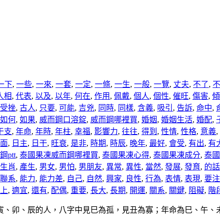
一下
,
一些
,
一來
,
一套
,
一定
,
一條
,
一生
,
一般
,
一覽
,
丈夫
,
不了
,
人相
,
代表
,
以及
,
以年
,
何在
,
作用
,
佩戴
,
個人
,
個性
,
催旺
,
傷害
,
傾
受挫
,
古人
,
只要
,
可能
,
吉兇
,
同時
,
同樣
,
含義
,
吸引
,
告訴
,
命中
,
如何
,
如果
,
威而鋼口溶錠
,
威而鋼哪裡買
,
婚姻
,
婚姻生活
,
婚配
,
干支
,
年命
,
年時
,
年柱
,
幸福
,
影響力
,
往往
,
得到
,
性情
,
性格
,
意義
,
面
,
日主
,
日干
,
旺衰
,
是非
,
時期
,
時辰
,
晚年
,
最好
,
會受
,
有出
,
有
ptt
,
泰國果凍威而鋼哪裡買
,
泰國果凍心得
,
泰國果凍成分
,
泰國
生肖
,
產生
,
男女
,
男怕
,
男朋友
,
異常
,
異性
,
當然
,
發展
,
發育
,
的話
聯系
,
能力
,
能力差
,
自己
,
自然
,
興家
,
良性
,
行為
,
表情
,
表現
,
要注
上
,
適宜
,
還有
,
配偶
,
重要
,
長大
,
長期
,
開運
,
關系
,
關鍵
,
阻礙
,
階
寅、卯、辰的人，八字中見巳為孤，見丑為寡；年命為巳、午、