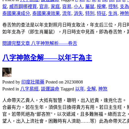
錠
,
威而鋼哪裡買
,
官非
,
家庭
,
容易
,
小人
,
屬鼠
,
按摩
,
控制
,
支為
泰國果凍成分
,
泰國果凍效果
,
流年
,
消失
,
特別
,
特征
,
生肖
,
神煞
卷舌煞的查法是以年支對照月日時支取法，年支后三位，月日
如年支為子（即生肖屬鼠），月日時支中見酉，即為卷舌煞，
閱讀完整文章
八字神煞解析——卷舌
八字神煞全解——以年干為主
Posted by
印度壯陽藥
Posted on
20230808
Posted in
八字易經
,
談運論命
Tagged
以年
,
全解
,
神煞
人命帶天乙貴人，大抵有智慧，聰明，出入近貴，逢兇化吉。
合最有力，若在生年，須俱生日換得貴方有用。若日主生旺，
官。若帶死絕為“鄙吝煞”，以次遞減，且多難無福。總而言
望人，出入上流社會，困難時有人濟助……等）此為命帶天乙