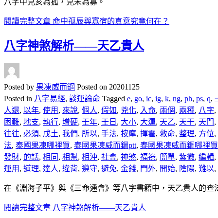
八字中見亥為孤，見未為寡。
閱讀完整文章
命中孤辰與寡宿的真意究竟何在？
八字神煞解析——天乙貴人
Posted by
果凍威而鋼
Posted on
20201125
Posted in
八字易經
,
談運論命
Tagged
e
,
go
,
ic
,
ig
,
k
,
ng
,
ph
,
ps
,
q
,
人還
,
以年
,
使用
,
來說
,
個人
,
假如
,
兇化
,
入命
,
兩個
,
兩種
,
八字
,
困難
,
地支
,
執行
,
增硬
,
壬年
,
壬日
,
大小
,
大運
,
天乙
,
天干
,
天門
,
往往
,
必須
,
戊土
,
我們
,
所以
,
手法
,
按摩
,
揮霍
,
救命
,
整理
,
方位
,
法
,
泰國果凍哪裡買
,
泰國果凍威而鋼ptt
,
泰國果凍威而鋼哪裡買
發財
,
的話
,
相同
,
相幫
,
相沖
,
社會
,
神煞
,
福祿
,
簡單
,
紫微
,
編輯
,
運用
,
道理
,
達人
,
違背
,
遵守
,
避免
,
金錢
,
門外
,
開始
,
陰陽
,
難以
,
在《淵海子平》與《三命通會》等八字書籍中，天乙貴人的查
閱讀完整文章
八字神煞解析——天乙貴人