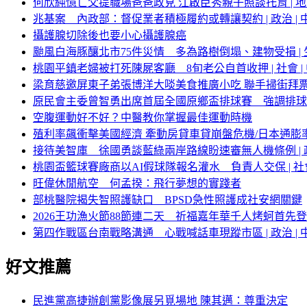
何欣純憶亡父提職場爸爸政見 江啟臣秀親子照談托育 | 地方 
兆基案 內政部：督促業者積極履約或轉讓契約 | 政治 | 中
攝護腺切除後也要小心攝護腺癌
颱風白海豚釀北市75件災情 多為路樹倒塌、建物受損 | 生活
桃園平鎮老婦被打死陳屍客廳 8旬老公自首收押 | 社會 | 
梁育慈邀屏東子弟張博洋大啖美食推廣小吃 聯手掃街拜
原民會主委曾智勇出席首屆全國原鄉盃排球賽 強調排
空腹運動好不好？中醫教你掌握最佳運動時機
殖利率飆衝擊美國經濟 牽動房貸車貸崩盤危機/日本通膨率
接待美智庫 徐國勇談藍綠兩岸路線盼速審無人機條例 | 政治
桃園盃籃球賽廠商以AI假球隊報名灌水 負責人交保 | 社會 
旺偉休閒航空 何孟揆：飛行夢想的實踐者
部桃醫院揭失智照護缺口 BPSD急性照護成社安網關鍵
2026王功漁火節88節連二天 祈福嘉年華千人烤蚵首先
第四作戰區台南戰略溝通 心戰喊話車現蹤市區 | 政治 | 中
好文推薦
民進黨高捷辦創黨影像展另覓場地 陳其邁：尊重決定