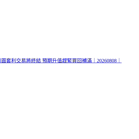
套利交易將終結 預期升值趕緊買回補滿｜20260808｜