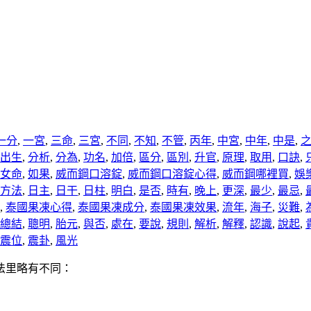
一分
,
一宮
,
三命
,
三宮
,
不同
,
不知
,
不管
,
丙年
,
中宮
,
中年
,
中是
,
出生
,
分析
,
分為
,
功名
,
加倍
,
區分
,
區別
,
升官
,
原理
,
取用
,
口訣
,
女命
,
如果
,
威而鋼口溶錠
,
威而鋼口溶錠心得
,
威而鋼哪裡買
,
娛
方法
,
日主
,
日干
,
日柱
,
明白
,
是否
,
時有
,
晚上
,
更深
,
最少
,
最忌
,
,
泰國果凍心得
,
泰國果凍成分
,
泰國果凍效果
,
流年
,
海子
,
災難
,
總結
,
聰明
,
胎元
,
與否
,
處在
,
要說
,
規則
,
解析
,
解釋
,
認識
,
說起
,
震位
,
震卦
,
風光
法里略有不同：