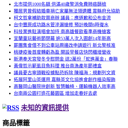
北市提供1000名額 供滿40歲警消免費肺癌篩檢
獨居男曾假結婚車禍亡家屬無法領遺體 雲縣府允協助
柯文哲拿補助款買商辦 議員：應道歉和公布金流
台中豐原成功路水管滲漏搶修 預計晚間6時復水
科技業進駐演唱會加持 南高雄餐飲看準商機搶客
宜蘭童玩藝術節閉幕 逾53萬人次入園創14年新高
罷團集會借不到公車站周邊改申請遊行 新北警核准
桃捷疫後首度轉虧為盈 開設早餐店快閃櫃增營收
新港奉天宮發冬令慰問金 送2萬份「蛇進萬金」春聯
黃偉哲示範虱目魚料理 推台南漁產年節禮盒
議員憂古寧頭戰役據點恐拆除 陳福海：規劃列文資
拓展阿里山茶運用 嘉縣茶文化協進會創作植染服飾
高醫岡山醫院拚創新 智慧輪椅、運輸機器人效率高
台南兩公園打造花藝園區 增加走春好去處
未知的資訊提供
商品標籤