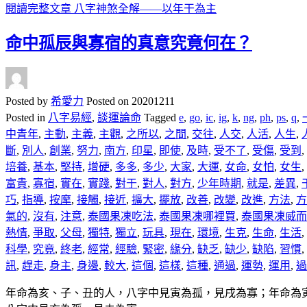
閱讀完整文章
八字神煞全解——以年干為主
命中孤辰與寡宿的真意究竟何在？
Posted by
希愛力
Posted on
20201211
Posted in
八字易經
,
談運論命
Tagged
e
,
go
,
ic
,
ig
,
k
,
ng
,
ph
,
ps
,
q
,
中青年
,
主動
,
主義
,
主觀
,
之所以
,
之間
,
交往
,
人交
,
人活
,
人生
,
斷
,
別人
,
創業
,
努力
,
南方
,
印星
,
即使
,
及時
,
受不了
,
受傷
,
受到
,
培養
,
基本
,
堅持
,
增硬
,
多多
,
多少
,
大家
,
大運
,
女命
,
女怕
,
女生
,
富貴
,
寡宿
,
實在
,
實踐
,
對于
,
對人
,
對方
,
少年時期
,
就是
,
差異
,
巧
,
指導
,
按摩
,
接觸
,
接近
,
擴大
,
擺放
,
改善
,
改變
,
改進
,
方法
,
方
氣的
,
沒有
,
注意
,
泰國果凍吃法
,
泰國果凍哪裡買
,
泰國果凍威而鋼
熱情
,
爭取
,
父母
,
獨特
,
獨立
,
玩具
,
現在
,
環境
,
生克
,
生命
,
生活
,
科學
,
究竟
,
終老
,
經常
,
經驗
,
緊密
,
緣分
,
缺乏
,
缺少
,
缺陷
,
習慣
,
訊
,
趕走
,
身主
,
身邊
,
較大
,
這個
,
這樣
,
這種
,
通過
,
運勢
,
運用
,
過
年命為亥、子、丑的人，八字中見寅為孤，見戌為寡；年命為