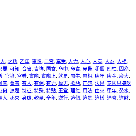
之人
,
之功
,
乙年
,
事情
,
二宮
,
享受
,
人命
,
人心
,
人有
,
人為
,
人相
,
只要
,
可知
,
合害
,
吉祥
,
同宮
,
命中
,
命宮
,
命帶
,
哪個
,
四柱
,
因為
,
樂
,
官祿
,
宮看
,
實際
,
實際上
,
就是
,
屬牛
,
屬相
,
庚年
,
庚金
,
廣大
,
最有
,
會有
,
有人
,
有個
,
有力
,
標志
,
歌訣
,
正確
,
法是
,
泰國果凍吃
為何
,
無邊
,
特征
,
特殊
,
特點
,
玉堂
,
理氣
,
用法
,
由來
,
甲年
,
癸水
,
貴人
,
起來
,
身處
,
較量
,
辛年
,
逆行
,
這個
,
這是
,
這樣
,
通會
,
進財
,