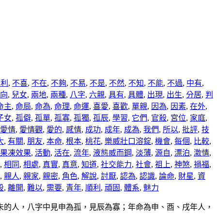
不利
,
不喜
,
不在
,
不夠
,
不易
,
不是
,
不然
,
不知
,
不能
,
不過
,
中有
,
向
,
兒女
,
兩地
,
兩種
,
八字
,
六親
,
具有
,
具體
,
出現
,
出生
,
分居
,
判
命主
,
命局
,
命為
,
命理
,
命運
,
喜愛
,
喜歡
,
單親
,
因為
,
因素
,
在外
,
子女
,
孤僻
,
孤單
,
孤寡
,
孤獨
,
孤辰
,
學習
,
它們
,
官殺
,
宮位
,
家庭
,
愛情
,
愛情觀
,
愛的
,
感情
,
成功
,
成年
,
成為
,
我們
,
所以
,
批評
,
技
大
,
有關
,
朋友
,
本命
,
根本
,
桃花
,
樂威壯口溶錠
,
機會
,
每個
,
比較
,
果凍效果
,
活動
,
活在
,
流年
,
液態威而鋼
,
淡薄
,
源自
,
漂泊
,
激情
,
,
相同
,
相處
,
真實
,
真意
,
知道
,
社交能力
,
社會
,
祖上
,
神煞
,
禍福
,
,
親人
,
親家
,
親密
,
角色
,
解說
,
討厭
,
認為
,
認識
,
論命
,
財星
,
資
段
,
離開
,
難以
,
需要
,
青年
,
順利
,
頑固
,
體系
,
魅力
未的人，八字中見申為孤，見辰為寡；年命為申、酉、戌年人，