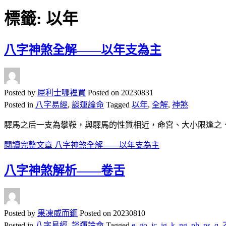
標籤:
以年
八字神煞全解——以年支為主
Posted by
犀利士哪裡買
Posted on
20230831
Posted in
八字易經
,
談運論命
Tagged
以年
,
全解
,
神煞
驛馬之后一支為攀鞍，與驛馬的性質相近，命宮、大小限逢之
閱讀完整文章
八字神煞全解——以年支為主
八字神煞解析——卷舌
Posted by
果凍威而鋼
Posted on
20230810
Posted in
八字易經
,
談運論命
Tagged
e
,
go
,
ic
,
ig
,
k
,
ng
,
ph
,
ps
,
q
,