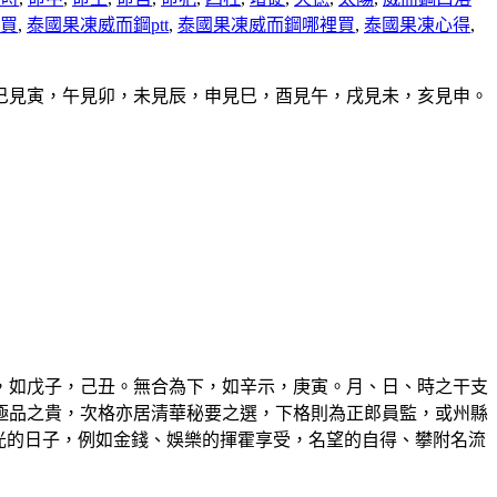
買
,
泰國果凍威而鋼ptt
,
泰國果凍威而鋼哪裡買
,
泰國果凍心得
,
巳見寅，午見卯，未見辰，申見巳，酉見午，戌見未，亥見申。
，如戊子，己丑。無合為下，如辛示，庚寅。月、日、時之干支
極品之貴，次格亦居清華秘要之選，下格則為正郎員監，或州縣
光的日子，例如金錢、娛樂的揮霍享受，名望的自得、攀附名流