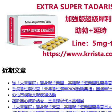
近期文章
從「火車醫院」變身親子樂園 高雄親子遊樂園區開幕首
香港魯班廣悅堂「青年魯班選舉2026頒獎典禮」圓滿舉行
彰化市模範父親表揚活動
起於無心成於熱愛 王貴嬋現代水墨個展
「火車醫院」變身親子天堂！高雄親子遊樂園開幕首日人