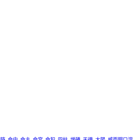
同時
,
命中
,
命主
,
命宮
,
命犯
,
四柱
,
增硬
,
天德
,
太陽
,
威而鋼口溶