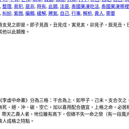
,
整理
,
易犯
,
是非
,
時有
,
此類
,
法是
,
泰國果凍吃法
,
泰國果凍哪裡
,
糾紛
,
紫微
,
編輯
,
緩解
,
脾氣
,
自己
,
行事
,
解析
,
貴人
,
需要
時支見之即是。即子見酉，丑見戌，寅見亥，卯見子，辰見丑，
其他以此類推。
《李虛中命書》分為三格：干合為上，如甲子、己未。支合次之
無死、絕、沖、破、空亡，加以喜用配合適宜，上格之命，必居
之，帶天乙貴人者，地位雖有高下，但總不失一命之榮（有一段風
貴人成格之特點。