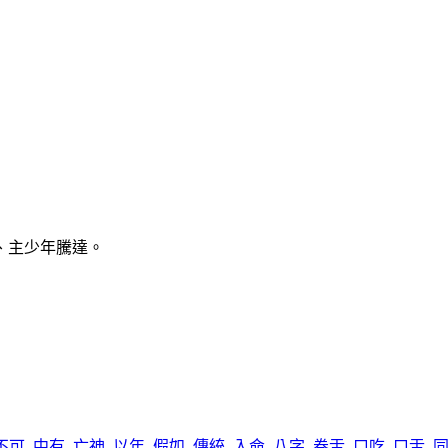
、主少年騰達。
不可
,
中有
,
亡神
,
以年
,
假如
,
傳統
,
入命
,
八字
,
卷舌
,
口吃
,
口舌
,