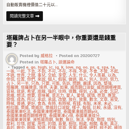
自動販賣機裡價值二十元以…
這
閱讀完整文章
福
利
令
人
羨
塔羅牌占卜在另一半眼中，你重要還是錢重
慕！
上
要？
班
每
Posted by
威格拉
Posted on
20200727
小
時
Posted in
塔羅占卜
,
談運論命
都
Tagged
e
,
go
,
high
,
ic
,
ig
,
k
,
love
,
ng
,
oo
,
ps
,
q
,
spa
,
ta
,
可
一張
,
一起
,
下去
,
不到
,
不可
,
不在
,
不得
,
不是
,
不會
,
不管
,
不起
,
休
不過
,
世界
,
之間
,
事兒
,
交給
,
享受
,
人生
,
什么
,
令人羨慕
,
以為
,
息
伴侶
,
位置
,
你們
,
來說
,
個人
,
假裝
,
做過
,
兩人
,
別人
,
別的
,
努力
,
占卜
,
另一半
,
只為
,
只要
,
可能
,
告訴
,
問題
,
嚴謹
,
因為
,
堅強
,
塔羅牌
,
塔羅牌意
,
境界
,
夫妻
,
如果
,
威而鋼口溶錠
,
威而鋼哪裡買
,
容易
,
就是
,
希望
,
底線
,
強的
,
往時
,
很難
,
得到
,
心事
,
必會
,
忘記
,
思維
,
想法
,
想要
,
意味著
,
意志力
,
愛人
,
愛情
,
感情
,
愿意
,
應當
,
戀情
,
成為
,
所以
,
承認
,
承諾
,
改變
,
放在
,
放棄
,
數次
,
文章
,
易受
,
時候
,
普通
,
更好
,
會為
,
有時
,
有時候
,
有錢
,
有點
,
未來
,
未必
,
柏拉圖
,
樂威
,
樂威壯
,
樂威壯口溶錠
,
樣子
,
每個
,
比較
,
永遠
,
沒有
,
泰國果凍吃法
,
泰國果凍哪裡買
,
泰國果凍威而鋼ptt
,
泰國果凍威而鋼哪裡買
,
泰國果凍心得
,
泰國果凍成分
,
泰國果凍效果
,
液態威而鋼
,
無數
,
無比
,
無法
,
爭取
,
物質
,
特別
,
犀利
,
珍惜
,
甜蜜
,
用性
,
的頭
,
直覺
,
相信
,
相處
,
相關
,
看來
,
真正
,
真的
,
眼中
,
眼睛
,
知道
,
秒鐘
,
究竟
,
答案
,
精神
,
絕對
,
經不起
,
維持