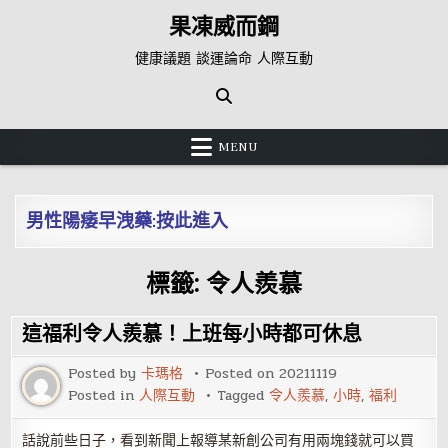
Skip
果凍威而鋼
to
content
健康議題 談運論命 人際互動
MENU
男性陽痿早洩藥:按此進入
標籤:
令人羨慕
這福利令人羨慕！上班每小時都可休息
Posted by
卡瑪格
Posted on
20211119
Posted in
人際互動
Tagged
令人羨慕
,
小時
,
福利
話說前些日子，看到新聞上報導某新創公司有用兩塊錢就可以買