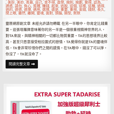
,
美好
,
美妙
,
羨慕
,
自己
,
舍不得
,
虛榮
,
規則
,
規劃
,
覺得
,
認為
,
誘惑
,
請勿
,
負心
,
貧賤
,
賺錢
,
起來
,
逃脫
,
這個
,
這樣
,
這種
,
過得
,
過的
,
道德
,
道理
,
適用
,
選擇
,
還是
,
重要
,
重視
,
金錢
,
錢財
,
長久
,
閉上眼
,
雖然
,
離開
,
靈魂
,
面對
,
頭腦
,
類型
,
默默
靈匣網原創文章 未經允許請勿轉載 在另一半眼中，你肯定比錢重
要。這張塔羅牌意味著你的另一半是一個很重視精神世界的人，
對TA來說，與精神相關的一切都比物質重要。TA的思想境界比較
高，甚至只愿意接受柏拉圖式的戀情，TA覺得你就是TA的靈魂伴
侶，TA會非常珍惜你們之間的感情。在TA眼中，錢沒了可以掙，
你沒了，TA就沒命了。
塔
閱讀完整文章
羅
牌
占
卜
在
另
一
半
眼
中，
你
重
要
還