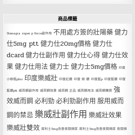
商品標籤
不用處方簽的壯陽藥
健力
Stenagra
super p force副作用
仕5mg ptt
健力仕20mg價格
健力仕
dcard
健力仕副作用
健力仕心得
健力仕效
果
健力仕用法
健力士
健力士5mg價格
印度
印度樂威壯
小綠瓶plus
印度紅鑽
印度 綠 鑽
印度藍p
印度藍鑽
印度
強
藍鑽ptt
威而鋼副作用
威而鋼效果
威而鋼 正品
威而鋼用法
威而鋼購買
效威而鋼
必利勁
必利勁副作用
服用威而
樂威壯副作用
鋼的禁忌
樂威壯效果
樂威壯雙效
犀利士5mg改善夜間頻尿
犀利士5mg改善夜間頻尿 夜間頻