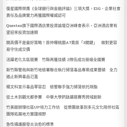
復星國際榮膺《全球銀行與金融評論》三項大獎，ESG、企業社會
責任及品牌實力再獲國際權威認可
Questex旗下國際酒店業投資論壇亞洲峰會表示，亞洲酒店業有
望迎來投資加速期
開高價不是最好策略！房仲曝桃園A7賣房「3關鍵」 做對更容
易守住成交價
活躍老化北區競賽 竹縣再獲佳績 2隊伍成功晉級全國賽
新竹縣警局與新竹地檢署聯合執行掃蕩毒品專案成果豐碩 全力
遏止新興毒品氾濫
楊文科宣示毒品零容忍 檢警聯手強力掃蕩依托咪酯
從土木到觀光都參賽 中華大學鈣鈦礦競賽秀跨域創新
竹美館辦理社區UP培力工作坊 從樂團故事到多元文化陪伴社區
團隊拓展地方實踐視野
急性攝護腺發炎治愈的標準