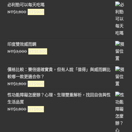
必利勁可以每天吃嗎
原
目
NT$
1,800
NT$
900
始
前
價
價
格：
格：
NT$1,800。
NT$900。
印度雙效威而鋼
原
目
NT$
3,000
NT$
1,800
始
前
價
價
價格比較：賽倍達確實貴，但有人說「值得」與威而鋼比
格：
格：
較哪一款更適合你？
NT$3,000。
NT$1,800。
原
目
NT$
1,800
NT$
900
始
前
性功能障礙怎麼辦？心理、生理雙重解析，找回自信與性
價
價
生活品質
格：
格：
原
目
NT$
1,800
NT$
800
NT$1,800。
NT$900。
始
前
價
價
格：
格：