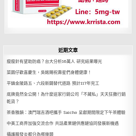
是
錢
重
要？
近期文章
瘦瘦針有望助防癌？台大分析16萬人 研究結果曝光
菜園仔歡喜慶生，吳銘賜祝壽星們身體健康！
平鎮金陵路五、六段新闢替代道路 預計117年完工
底牌竟然全公開！為什麼這家行銷公司「不藏私」天天狂撒行銷
乾貨？
茶香雅韻：澳門瑞吉酒吧攜手 Saicho 呈獻期間限定下午茶體驗
中美工商界加強交流合作 共話產業鏈供應鏈協同發展新機遇
攝護腺發炎都分為哪幾類