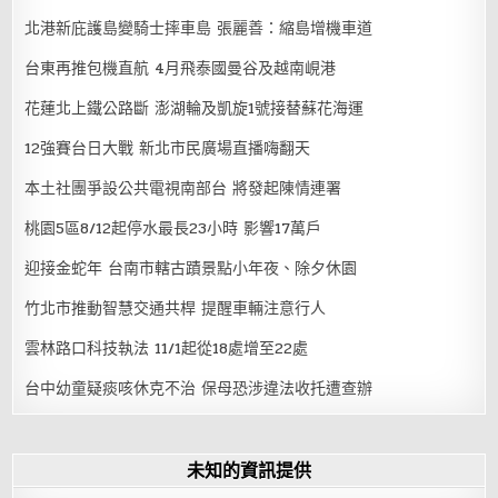
北港新庇護島變騎士摔車島 張麗善：縮島增機車道
台東再推包機直航 4月飛泰國曼谷及越南峴港
花蓮北上鐵公路斷 澎湖輪及凱旋1號接替蘇花海運
12強賽台日大戰 新北市民廣場直播嗨翻天
本土社團爭設公共電視南部台 將發起陳情連署
桃園5區8/12起停水最長23小時 影響17萬戶
迎接金蛇年 台南市轄古蹟景點小年夜、除夕休園
竹北市推動智慧交通共桿 提醒車輛注意行人
雲林路口科技執法 11/1起從18處增至22處
台中幼童疑痰咳休克不治 保母恐涉違法收托遭查辦
未知的資訊提供