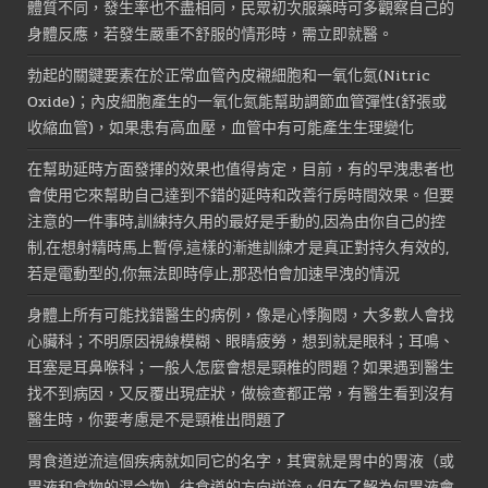
體質不同，發生率也不盡相同，民眾初次服藥時可多觀察自己的
身體反應，若發生嚴重不舒服的情形時，需立即就醫。
勃起的關鍵要素在於正常血管內皮襯細胞和一氧化氮(Nitric
Oxide)；內皮細胞產生的一氧化氮能幫助調節血管彈性(舒張或
收縮血管)，如果患有高血壓，血管中有可能產生生理變化
在幫助延時方面發揮的效果也值得肯定，目前，有的早洩患者也
會使用它來幫助自己達到不錯的延時和改善行房時間效果。但要
注意的一件事時,訓練持久用的最好是手動的,因為由你自己的控
制,在想射精時馬上暫停,這樣的漸進訓練才是真正對持久有效的,
若是電動型的,你無法即時停止,那恐怕會加速早洩的情況
身體上所有可能找錯醫生的病例，像是心悸胸悶，大多數人會找
心臟科；不明原因視線模糊、眼睛疲勞，想到就是眼科；耳鳴、
耳塞是耳鼻喉科；一般人怎麼會想是頸椎的問題？如果遇到醫生
找不到病因，又反覆出現症狀，做檢查都正常，有醫生看到沒有
醫生時，你要考慮是不是頸椎出問題了
胃食道逆流這個疾病就如同它的名字，其實就是胃中的胃液（或
胃液和食物的混合物）往食道的方向逆流。但在了解為何胃液會