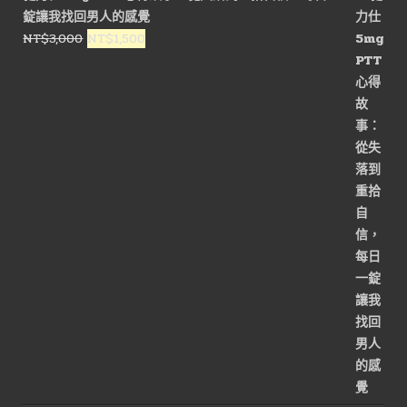
錠讓我找回男人的感覺
原
目
NT$
3,000
NT$
1,500
始
前
價
價
格：
格：
NT$3,000。
NT$1,500。