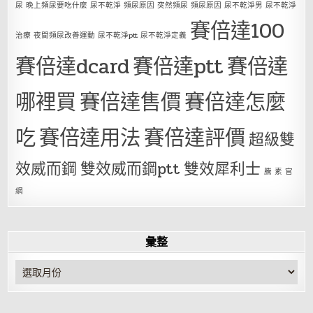
尿 晚上頻尿要吃什麼 尿不乾淨 頻尿原因 突然頻尿 頻尿原因 尿不乾淨男 尿不乾淨
賽倍達100
治療 夜間頻尿改善運動 尿不乾淨ptt 尿不乾淨定義
賽倍達dcard
賽倍達ptt
賽倍達
哪裡買
賽倍達售價
賽倍達怎麼
吃
賽倍達用法
賽倍達評價
超級雙
效威而鋼
雙效威而鋼ptt
雙效犀利士
騰 素 官
網
彙整
彙
整