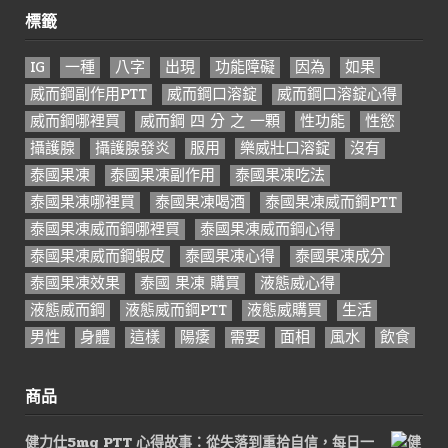
標籤
IG
一種
八字
出現
功能障礙
因為
如果
威而鋼副作用PTT
威而鋼口溶錠
威而鋼口溶錠心得
威而鋼哪裡買
威而鋼 四 分 之 一顆
性功能
性慾
攝護腺
攝護腺發炎
服用
樂威壯口溶錠
沒有
泰國果凍
泰國果凍副作用
泰國果凍吃法
泰國果凍哪裡買
泰國果凍喝酒
泰國果凍威而鋼PTT
泰國果凍威而鋼哪裡買
泰國果凍威而鋼心得
泰國果凍威而鋼蝦皮
泰國果凍心得
泰國果凍成分
泰國果凍效果
泰國 果凍 購買
液態威心得
液態威而鋼
液態威而鋼PTT
液態威購買
生活
男性
身體
這樣
陽痿
需要
面相
風水
飲食
商品
健力仕5mg PTT 心得故事：從失落到重拾自信，每日一