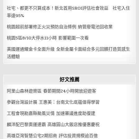
社宅、都更不只算成本！新北首用SROI評估社會效益 社宅入住
率達95%
桃園超前部署修正火災預防自治條例 納管廢電池回收業
桃園5區8/10大停水11小時 影響範圍一次看
美國運通耀金卡全面升級 全新金屬卡面結合多元回饋打造質感生
活體驗
好文推薦
阿里山森林遊樂區 春節期間24小時開放迎遊客
參觀台灣設計展 王惠美：台南文化底蘊值得學習
工程會現勘嘉縣颱風災情 加速審議進度助復建
麟洋配巴黎奧運連霸 高雄圓山大飯店推優惠慶祝
高雄亞灣智慧公宅2期招商 評估投資規模逾百億