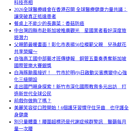
科技亮相
2026全球醫療峰會在香港召開 全球醫療健康力量共議：
讓突破真正抵達患者
餐桌上不能少的長壽菜：香菇防癌
中台灣四縣市赴新加坡推廣觀光 星國業者看好深度旅
遊潛力
父親節最暖畫面！彰化市表揚56位模範父親 兒孫獻花
共享榮耀～
自強高工國中部藝才班傳捷報 銅管五重奏勇奪新加坡
國際管樂大賽銀獎
白海豚颱風接近！ 竹市於明(9)日啟動災害應變中心強
化三級開設
走出國門親身探索！新竹市深化國際教育多元出訪 打
造新世代全球公民
前戲你做夠了嗎？
美麗笑容從口腔開始！6個護牙習慣守住牙齒 也守護全
身健康
別只量體重！腰圍超標恐是代謝症候群警訊 醫籲每月
量一次腰