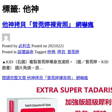
標籤:
他神
他神拷貝「曾莞婷裸背照」 網嚇瘋
Posted by
必利吉
Posted on
20210221
Posted in
談運論命
Tagged
他神
,
拷貝
,
曾莞婷
▲KID（右圖）複製曾莞婷裸身泡湯照。（­圖／曾莞婷、KID
臉書） 國片角頭－浪…
閱讀完整文章
他神拷貝「曾莞婷裸背照」 網嚇瘋