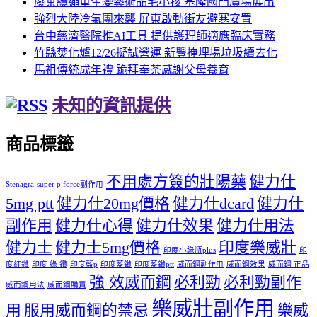
廢棄纜繩重生變藝術品毛小孩 基隆國門廣場展出
強烈大陸冷氣團來襲 屏東啟動街友避寒安置
台中慈濟醫院推AI工具 提供護理師適應臨床實務
竹縣焚化爐12/26擬試營運 新豐掩埋場垃圾續去化
馬祖傳統成年禮 跪拜奉茶感謝父母養育
未知的資訊提供
商品標籤
不用處方簽的壯陽藥
健力仕
Stenagra
super p force副作用
5mg ptt
健力仕20mg價格
健力仕dcard
健力仕
副作用
健力仕心得
健力仕效果
健力仕用法
健力士
健力士5mg價格
印度樂威壯
印度小綠瓶plus
印
度紅鑽
印度 綠 鑽
印度藍p
印度藍鑽
印度藍鑽ptt
威而鋼副作用
威而鋼效果
威而鋼 正品
強 效威而鋼
必利勁
必利勁副作
威而鋼用法
威而鋼購買
樂威壯副作用
用
服用威而鋼的禁忌
樂威