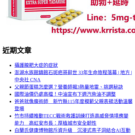
近期文章
攝護腺肥大症的症狀
澎湖水族館鎮館石斑疤哥辭世 33年生命旅程落幕 | 地方 |
中央社 CNA
父親節蛋糕怎麼選？營養師揭3熱量地雷、挑選秘訣
國際油價仍處高檔！中油宣布下週汽柴油不調整
爸爸就像魔術師 新竹縣115年度模範父親表揚活動溫馨
登場
竹市持續推動TECC戰術救護訓練打造高威脅情境應變
能力 高虹安市長：厚植城市安全韌性
白蘭氏健康博物館斥資升級 沉浸式燕子洞結合AI互動