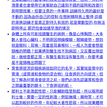
洩患者也會使用它來幫助自己達到不錯的延時和改善行
房時間效果。但要注意的一件事時,訓練持久用的最好是
手動的,因為由你自己的控制,在想射精時馬上暫停,這樣
的漸進訓練才是真正對持久有效的,若是電動型的,你無法
即時停止,那恐怕會加速早洩的情況
身體上所有可能找錯醫生的病例，像是心悸胸悶，大多
數人會找心臟科；不明原因視線模糊、眼睛疲勞，想到
就是眼科；耳鳴、耳塞是耳鼻喉科；一般人怎麼會想是
頸椎的問題？如果遇到醫生找不到病因，又反覆出現症
狀，做檢查都正常，有醫生看到沒有醫生時，你要考慮
是不是頸椎出問題了
胃食道逆流這個疾病就如同它的名字，其實就是胃中的
胃液（或胃液和食物的混合物）往食道的方向逆流。但
在了解為何胃液會逆流之前，我們必須先認識胃和食道
之間最重要的關卡：下食道括約肌。
犀利士不能激起性慾，只能輔助陰莖勃起，所以服用犀
利士後，需要一定的性刺激，例如撫摸、親吻等，才可
以起到較好的作用，年紀較大者性慾弱，所以效果體現