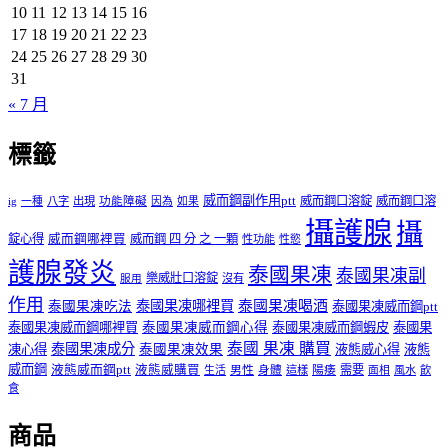
10
11
12
13
14
15
16
17
18
19
20
21
22
23
24
25
26
27
28
29
30
31
« 7 月
標籤
威而鋼副作用ptt
威而鋼口溶錠
威而鋼口溶
ig
一種
八字
出現
功能障礙
因為
如果
攝護腺
攝
錠心得
威而鋼哪裡買
威而鋼 四 分 之 一顆
性功能
性慾
護腺發炎
泰國果凍
泰國果凍副
樂威壯口溶錠
沒有
服用
作用
泰國果凍哪裡買
泰國果凍喝酒
泰國果凍吃法
泰國果凍威而鋼ptt
泰國果凍威而鋼哪裡買
泰國果凍威而鋼心得
泰國果凍威而鋼蝦皮
泰國果
泰國 果凍 購買
泰國果凍成分
凍心得
泰國果凍效果
液態威心得
液態
威而鋼
液態威而鋼ptt
液態威購買
男性
陽痿
需要
生活
身體
這樣
面相
風水
飲
食
商品