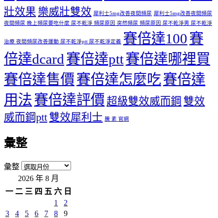
壯效果
樂威壯雙效
犀利士5mg改善夜間頻尿
犀利士5mg改善夜間頻尿
夜間頻尿 晚上頻尿要吃什麼 尿不乾淨 頻尿原因 突然頻尿 頻尿原因 尿不乾淨男 尿不乾淨
賽倍達100
賽
治療 夜間頻尿改善運動 尿不乾淨ptt 尿不乾淨定義
倍達dcard
賽倍達ptt
賽倍達哪裡買
賽倍達售價
賽倍達怎麼吃
賽倍達
用法
賽倍達評價
超級雙效威而鋼
雙效
威而鋼ptt
雙效犀利士
騰 素 官網
彙整
彙整
2026 年 8 月
一
二
三
四
五
六
日
1
2
3
4
5
6
7
8
9