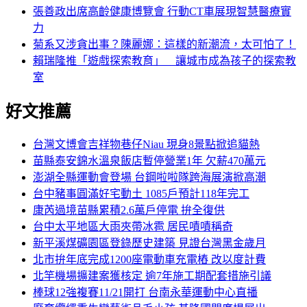
張善政出席高齡健康博覽會 行動CT車展現智慧醫療實
力
菊系又涉貪出事？陳麗娜：這樣的新潮流，太可怕了！
賴瑞隆推「遊戲探索教育」 讓城市成為孩子的探索教
室
好文推薦
台灣文博會吉祥物巷仔Niau 現身8景點掀追貓熱
苗縣泰安錦水溫泉飯店暫停營業1年 欠薪470萬元
澎湖全縣運動會登場 台鋼啦啦隊跨海展演掀高潮
台中豬事圓滿好宅動土 1085戶預計118年完工
康芮過境苗縣累積2.6萬戶停電 拚全復供
台中太平地區大雨夾帶冰雹 居民嘖嘖稱奇
新平溪煤礦園區登錄歷史建築 見證台灣黑金歲月
北市拚年底完成1200座電動車充電樁 改以度計費
北竿機場擴建案獲核定 逾7年施工期配套措施引議
棒球12強複賽11/21開打 台南永華運動中心直播