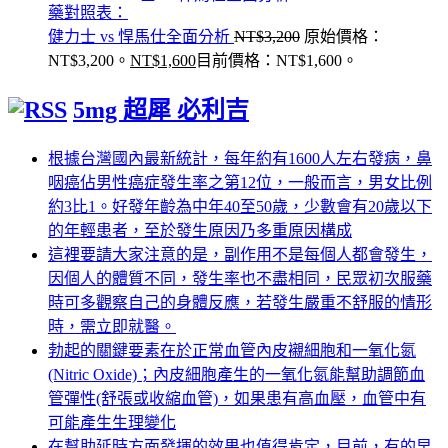
藥對照表：
健力士 vs 悍馬仕全面分析
NT$
3,200
原始價格：
NT$3,200。
NT$
1,600
目前價格：NT$1,600。
5mg 超犀 必利吉
根據台灣國內最新統計，每年約有1600人左右發病，鼻
咽癌佔男性癌症發生率之第12位，一般而言，男女比例
約3比1。好發年齡為中年40至50歲，少數會有20歲以下
的年輕患者，至於發生原因乃多重原因構成
這裡要請大家注意的是，副作用不是每個人都會發生，
因個人的體質不同，發生率也不盡相同，民眾初次服藥
時可多觀察自己的身體反應，若發生嚴重不舒服的情形
時，需立即就醫。
勃起的關鍵要素在於正常血管內皮襯細胞和一氧化氮
(Nitric Oxide)；內皮細胞產生的一氧化氮能幫助調節血
管彈性(舒張或收縮血管)，如果患有高血壓，血管中有
可能產生生理變化
在幫助延時方面發揮的效果也值得肯定，目前，有的早