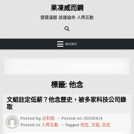
Skip
果凍威而鋼
to
content
健康議題 談運論命 人際互動
MENU
男性陽痿早洩藥:按此進入
標籤:
他念
文組註定低薪？他念歷史，被多家科技公司錄
取
Posted by
必利勁
Posted on
20210414
Posted in
人際互動
Tagged
他念
,
文組
,
註定