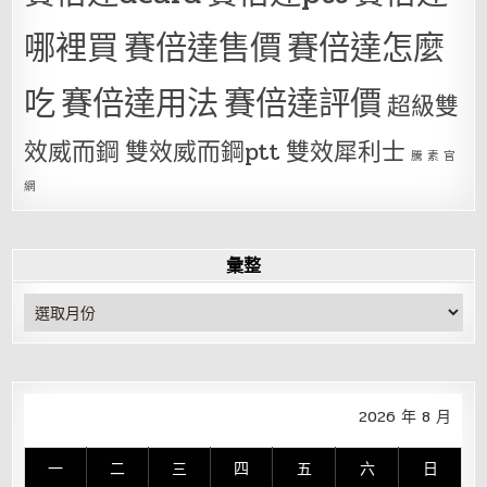
哪裡買
賽倍達售價
賽倍達怎麼
吃
賽倍達用法
賽倍達評價
超級雙
效威而鋼
雙效威而鋼ptt
雙效犀利士
騰 素 官
網
彙整
彙
整
2026 年 8 月
一
二
三
四
五
六
日