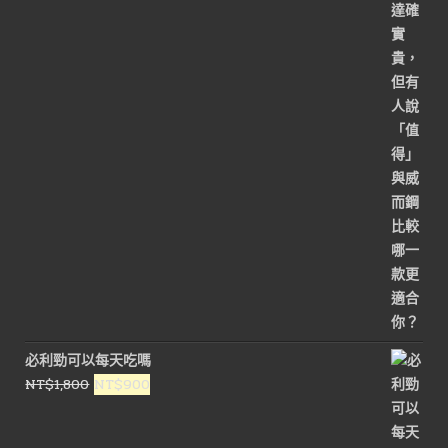
價
價
格：
格：
NT$1,800。
NT$900。
必利勁可以每天吃嗎
原
目
NT$
1,800
NT$
900
始
前
價
價