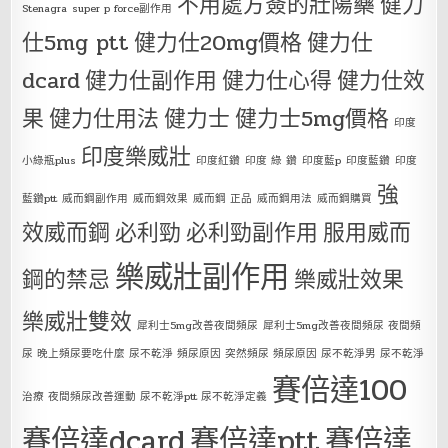
不用處方簽的壯陽藥
健力
Stenagra
super p force副作用
仕5mg ptt
健力仕20mg價格
健力仕
dcard
健力仕副作用
健力仕心得
健力仕效
果
健力仕用法
健力士
健力士5mg價格
印度
印度樂威壯
小綠瓶plus
印度紅鑽
印度 綠 鑽
印度藍p
印度藍鑽
印度
強
藍鑽ptt
威而鋼副作用
威而鋼效果
威而鋼 正品
威而鋼用法
威而鋼購買
效威而鋼
必利勁
必利勁副作用
服用威而
樂威壯副作用
鋼的禁忌
樂威壯效果
樂威壯雙效
犀利士5mg改善夜間頻尿
犀利士5mg改善夜間頻尿 夜間頻
尿 晚上頻尿要吃什麼 尿不乾淨 頻尿原因 突然頻尿 頻尿原因 尿不乾淨男 尿不乾淨
賽倍達100
治療 夜間頻尿改善運動 尿不乾淨ptt 尿不乾淨定義
賽倍達dcard
賽倍達ptt
賽倍達