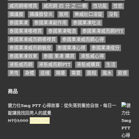
威而鋼哪裡買
威而鋼 四 分 之 一顆
性功能
性慾
攝護腺
攝護腺發炎
服用
樂威壯口溶錠
沒有
泰國果凍
泰國果凍副作用
泰國果凍吃法
泰國果凍哪裡買
泰國果凍喝酒
泰國果凍威而鋼PTT
泰國果凍威而鋼哪裡買
泰國果凍威而鋼心得
泰國果凍威而鋼蝦皮
泰國果凍心得
泰國果凍成分
泰國果凍效果
泰國 果凍 購買
液態威心得
液態威而鋼
液態威而鋼PTT
液態威購買
生活
男性
身體
這樣
陽痿
需要
面相
風水
飲食
商品
健力仕5mg PTT 心得故事：從失落到重拾自信，每日一
錠讓我找回男人的感覺
原
目
NT$
3,000
NT$
1,500
始
前
價
價