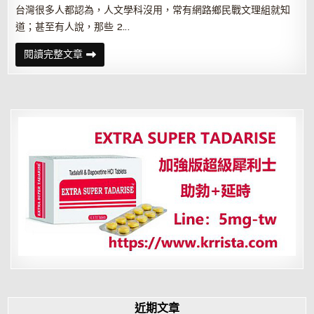
台灣很多人都認為，人文學科沒用，常有網路鄉民戰文理組就知
道；甚至有人說，那些 2…
文
閱讀完整文章
組
註
定
低
薪？
他
念
歷
史，
被
多
家
科
技
公
司
錄
取
近期文章