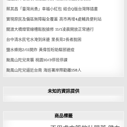
蔡其昌「臺灣尚勇」幸福小紅包 結合Q版台灣隊插畫
實現原民及偏區無障礙全覆蓋 高市再增4處輔具便利站
關渡大橋燈管線槽鬆脫搶修 11/1凌晨開放正常通行
台中清水民宅水淹到床邊 里長背2長者脫困
鹽水蜂炮2/11開炸 黃偉哲盼助驅邪避疫
颱風山陀兒來襲 桃園10/3停班停課
颱風山陀兒逼近台南 海巡署岸際勸離158人
未知的資訊提供
商品標籤