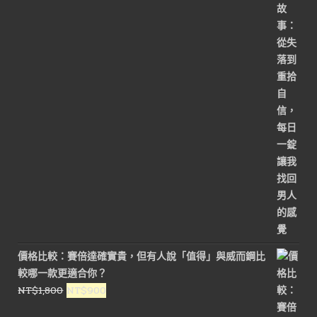
格：
格：
NT$3,000。
NT$1,500。
價格比較：賽倍達確實貴，但有人說「值得」與威而鋼比
較哪一款更適合你？
原
目
NT$
1,800
NT$
900
始
前