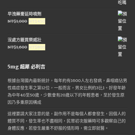
格：
格：
NT$1,800。
NT$900。
早洩藥膏延時噴劑
原
目
NT$
1,000
NT$
450
始
前
價
價
沒處方籤買樂威壯
格：
格：
原
目
NT$
1,600
NT$
800
NT$1,000。
NT$450。
始
前
價
價
5mg 超犀 必利吉
格：
格：
NT$1,600。
NT$800。
根據台灣國內最新統計，每年約有1600人左右發病，鼻咽癌佔男
性癌症發生率之第12位，一般而言，男女比例約3比1。好發年齡
為中年40至50歲，少數會有20歲以下的年輕患者，至於發生原
因乃多重原因構成
這裡要請大家注意的是，副作用不是每個人都會發生，因個人的
體質不同，發生率也不盡相同，民眾初次服藥時可多觀察自己的
身體反應，若發生嚴重不舒服的情形時，需立即就醫。