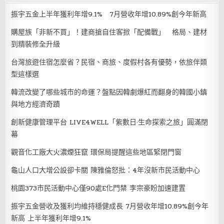
振宇五金上半年獲利年增9.1% 7月營收年增10.89%創今年新高
購屋族「非新不買」！建商搶自住客掀「配備戰」 格局、建材
到精裝修全升級
台灣旅遊住宿怎麼省？民宿、商旅、度假村各有優勢，依旅伴類
型這樣選
韓流改變了哪些城市的命運？盤點因韓劇爆紅而翻身的韓國小鎮
與地方經濟奇蹟
創新健康管理平台 LIVE4WELL「紫數日·生命探索之旅」圓滿閉
幕
觀音化工廠大火濃煙狂竄 環保局提醒這些地區緊閉門窗
龜山人口大增公設卻卡關 陳雅倫怒批：4年沒新市民活動中心
桃園373市民活動中心僅90處E化門禁 李宗豪盼加速建置
振宇五金營收及獲利均維持穩健成長 7月營收年增10.89%創今年
新高 上半年獲利年增9.1%