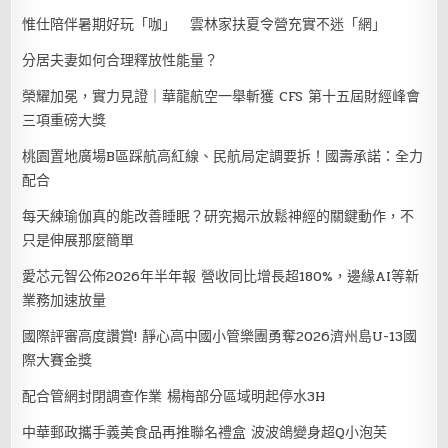
惟仕陪伴暑期好玩「咖」 雲林家扶夏令營充實不迷「網」
分居夫妻如何合理釋放性能量？
榮耀加冕，實力見證｜華龍航空一舉斬獲 CFS 第十五屆財經峰會
三項重磅大獎
桃園置地廣場B區踩航高紅線、民航局定調要拆！國壽承諾：全力
配合
每天練瑜伽真的能改善睡眠？研究揭示放鬆神經的關鍵動作，不
只是伸展那麼簡單
愛芯元智公佈2026年半年報 營收同比增長超180%，邊緣AI等新
業務加速放量
國際評審高度讚賞! 靜心高中國小管樂團勇奪2026濟州島U-13國
際大賽金獎
配合管網封閉調查作業 楊梅部分區域明起停水3H
中華郵政攜手義美食品再推聯名禮盒 波波鴿變身超Q小泡芙