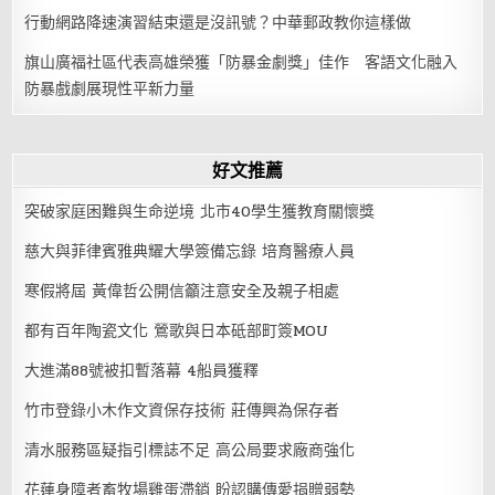
行動網路降速演習結束還是沒訊號？中華郵政教你這樣做
旗山廣福社區代表高雄榮獲「防暴金劇獎」佳作 客語文化融入
防暴戲劇展現性平新力量
好文推薦
突破家庭困難與生命逆境 北市40學生獲教育關懷獎
慈大與菲律賓雅典耀大學簽備忘錄 培育醫療人員
寒假將屆 黃偉哲公開信籲注意安全及親子相處
都有百年陶瓷文化 鶯歌與日本砥部町簽MOU
大進滿88號被扣暫落幕 4船員獲釋
竹市登錄小木作文資保存技術 莊傳興為保存者
清水服務區疑指引標誌不足 高公局要求廠商強化
花蓮身障者畜牧場雞蛋滯銷 盼認購傳愛捐贈弱勢