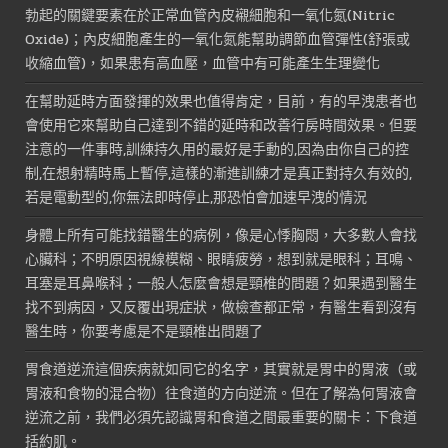
勃起的關鍵要素在於正常血管內皮襯細胞和一氧化氮(Nitric
Oxide)；內皮細胞產生的一氧化氮能幫助調節血管彈性(舒張或
收縮血管)，如果患有高血壓，血管中有可能產生生理變化
在幫助延時方面發揮的效果也值得肯定，目前，有的早洩患者也
會使用它來幫助自己達到不錯的延時和改善行房時間效果。但要
注意的一件事時,訓練持久用的最好是手動的,因為由你自己的控
制,在想射精時馬上暫停,這樣的漸進訓練才是真正對持久有效的,
若是電動型的,你無法即時停止,那恐怕會加速早洩的情況
身體上所有可能找錯醫生的病例，像是心悸胸悶，大多數人會找
心臟科；不明原因視線模糊、眼睛疲勞，想到就是眼科；耳鳴、
耳塞是耳鼻喉科；一般人怎麼會想是頸椎的問題？如果遇到醫生
找不到病因，又反覆出現症狀，做檢查都正常，有醫生看到沒有
醫生時，你要考慮是不是頸椎出問題了
胃食道逆流這個疾病就如同它的名字，其實就是胃中的胃液（或
胃液和食物的混合物）往食道的方向逆流。但在了解為何胃液會
逆流之前，我們必須先認識胃和食道之間最重要的關卡：下食道
括約肌。