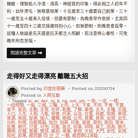
機敏、理智給人冷漠、清高、神經質的印象。得此相之人初年不
利，幼年滯屯，無根基祖業。十五歲至三十歲要自己創業，三十
一歲至五十歲漸入佳境，但要有節制，為晚景早作安排。尤其四
十一歲至四十三歲交接運特別小心，如無節制，則晚景會孤零。
這種人無論是先天還是后天都乏人照顧，若注意修心養性，可免
晚年刑克苦惱。
生
閱讀完整文章
有
申
字
面
的
走得好又走得漂亮 離職五大招
人
有
雙
Posted by
印度壯陽藥
Posted on
20200714
重
Posted in
人際互動
性
格，
Tagged
ai
,
av
,
der
,
ig
,
k
,
ng
,
out
,
ph
,
一些
,
一定
,
一樣
,
為
一段時間
,
一般
,
三個
,
三種
,
上司
,
上天
,
下來
,
不同
,
不會
,
不要
,
人
並不
,
並且
,
主動
,
主管
,
也許
,
乾脆
,
了解
,
事情
,
五大
,
五種
,
交接
,
現
人口
,
人生
,
人相
,
人能
,
他會
,
代表
,
以及
,
位置
,
何處
,
你將
,
來得
,
實
來源
,
來說
,
促進
,
個人
,
優雅
,
兩個
,
公司
,
具備
,
具有
,
出現
,
出生
,
分析
,
利用
,
功能障礙
,
加分
,
加薪
,
印象
,
卻是
,
原則
,
原因
,
原本
,
反應
,
取代
,
只是
,
可怕
,
可能
,
各式
,
同事
,
同時
,
員工
,
因為
,
圖片
,
團隊
,
在職
,
基層
,
堅持
,
報到
,
壞事
,
夢想
,
大招
,
大門
,
女性
,
女用
,
如何
,
如果
,
威而鋼 四 分 之 一顆
,
威而鋼口溶錠
,