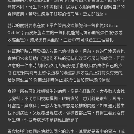
體質不同，發生率也不盡相同，民眾初次服藥時可多觀察自己的
身體反應，若發生嚴重不舒服的情形時，需立即就醫。
勃起的關鍵要素在於正常血管內皮襯細胞和一氧化氮(Nitric
Oxide)；內皮細胞產生的一氧化氮能幫助調節血管彈性(舒張或
收縮血管)，如果患有高血壓，血管中有可能產生生理變化
在幫助延時方面發揮的效果也值得肯定，目前，有的早洩患者也
會使用它來幫助自己達到不錯的延時和改善行房時間效果。但要
注意的一件事時,訓練持久用的最好是手動的,因為由你自己的控
制,在想射精時馬上暫停,這樣的漸進訓練才是真正對持久有效的,
若是電動型的,你無法即時停止,那恐怕會加速早洩的情況
身體上所有可能找錯醫生的病例，像是心悸胸悶，大多數人會找
心臟科；不明原因視線模糊、眼睛疲勞，想到就是眼科；耳鳴、
耳塞是耳鼻喉科；一般人怎麼會想是頸椎的問題？如果遇到醫生
找不到病因，又反覆出現症狀，做檢查都正常，有醫生看到沒有
醫生時，你要考慮是不是頸椎出問題了
胃食道逆流這個疾病就如同它的名字，其實就是胃中的胃液（或