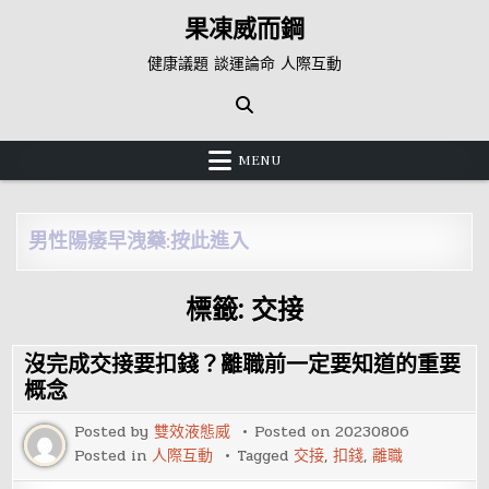
Skip
果凍威而鋼
to
content
健康議題 談運論命 人際互動
MENU
男性陽痿早洩藥:按此進入
標籤:
交接
沒完成交接要扣錢？離職前一定要知道的重要
概念
Posted by
雙效液態威
Posted on
20230806
Posted in
人際互動
Tagged
交接
,
扣錢
,
離職