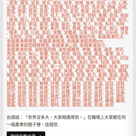
,
度來
,
廣告
,
延長
,
建言
,
彼此
,
很多
,
很順
,
後來
,
得到
,
心情
,
心裡
,
必懂
,
必會
,
忍耐
,
念書
,
怎麼樣
,
性功能
,
性慾
,
性高潮
,
情緒
,
惡搞
,
想當
,
想要
,
惹來
,
愈差
,
意想不到
,
意見
,
態度
,
成為
,
我們
,
或許
,
所以
,
手上
,
打發
,
批評
,
找人
,
抱怨
,
接不完
,
控制
,
推薦
,
提高
,
換新
,
搜尋
,
擔心
,
改善
,
整個
,
敵人
,
新人
,
方便
,
於是
,
明顯
,
易發
,
是否
,
時請
,
更好
,
更該
,
最常
,
最後
,
最近
,
會有
,
有人
,
有個
,
有利
,
有時
,
朋友
,
未來
,
未必
,
東家
,
東西
,
業的
,
樂威
,
樂威壯
,
樂意
,
樹立
,
機會
,
機率
,
正面
,
比較
,
氣的
,
求職
,
求職者
,
沒事
,
沒什麼
,
沒前途
,
沒多
,
沒想到
,
沒有
,
沒錯
,
泰國果凍
,
泰國果凍副作用
,
泰國果凍吃法
,
泰國果凍哪裡買
,
泰國果凍喝酒
,
泰國果凍威而鋼ptt
,
泰國果凍威而鋼哪裡買
,
泰國果凍心得
,
泰國果凍成分
,
泰國果凍效果
,
液態威而鋼
,
液態威購買
,
準備
,
溝通
,
滿意
,
漂亮
,
潤滑
,
為何
,
無心
,
無懼
,
無限
,
爽辦
,
理由
,
環境
,
產品
,
產業
,
由人
,
由來
,
申請
,
男性
,
畢業
,
當你
,
當你有
,
當時
,
當然
,
發洩
,
發生
,
的話
,
盡量
,
直接
,
相處
,
看出
,
看法
,
看走眼
,
真的
,
眼中
,
知道
,
破壞
,
福利
,
種類
,
突然
,
竟然
,
第一份
,
等到
,
答案
,
簡單
,
糟糕
,
結束
,
經常
,
經歷
,
經過
,
經驗
,
縮水
,
總是
,
美國
,
老闆
,
聊天
,
職位
,
職前
,
職場
,
職涯
,
聽到
,
聽聽
,
肚子
,
肚臍
,
肚臍眼
,
背叛
,
能力
,
能夠
,
能給
,
能過
,
能降
,
自信
,
自己
,
著想
,
薪資
,
處理
,
表現
,
表達
,
補充
,
裡不
,
覺得
,
觀點
,
角色
,
解讀
,
解釋
,
評價
,
誇張
,
認為
,
認真
,
認識
,
談話
,
請假
,
請問
,
變得
,
豐富
,
負責
,
買到
,
資歷
,
購買
,
起來
,
身影
,
辭呈
,
逆勢
,
這位
,
這個
,
這是
,
這樣
,
這次
,
這種
,
這裡
,
這話
,
這麼
,
造成
,
造謠
,
連連
,
遇到
,
過去
,
過程
,
適度
,
適時
,
還不
,
還是
,
還有
,
還沒
,
還能
,
還要
,
那麼
,
重要
,
重點
,
銀行
,
錄取
,
開始
,
降低
,
雖然
,
離職
,
離開
,
電腦
,
電話
,
面試
,
順利
,
頓時
,
願意
,
類型
,
風險
,
高潮
,
麻煩
台語說：「世界沒多大，大家相遇得到。」在職場上大家都在同
一個產業的圈子裡，這個世…