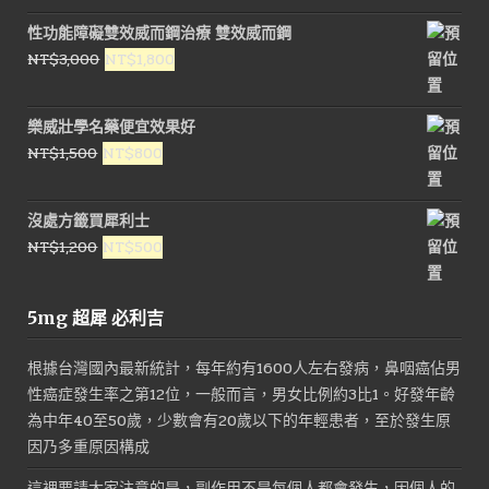
性功能障礙雙效威而鋼治療 雙效威而鋼
原
目
NT$
3,000
NT$
1,800
始
前
價
價
樂威壯學名藥便宜效果好
格：
格：
原
目
NT$
1,500
NT$
800
NT$3,000。
NT$1,800。
始
前
價
價
沒處方籤買犀利士
格：
格：
原
目
NT$
1,200
NT$
500
NT$1,500。
NT$800。
始
前
價
價
5mg 超犀 必利吉
格：
格：
NT$1,200。
NT$500。
根據台灣國內最新統計，每年約有1600人左右發病，鼻咽癌佔男
性癌症發生率之第12位，一般而言，男女比例約3比1。好發年齡
為中年40至50歲，少數會有20歲以下的年輕患者，至於發生原
因乃多重原因構成
這裡要請大家注意的是，副作用不是每個人都會發生，因個人的