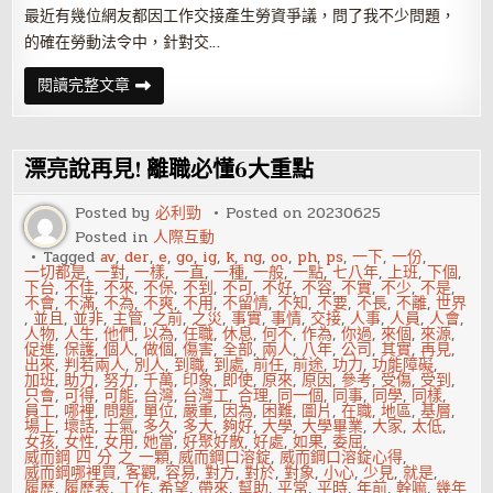
最近有幾位網友都因工作交接產生勞資爭議，問了我不少問題，
的確在勞動法令中，針對交…
沒
閱讀完整文章
完
成
交
接
要
漂亮說再見! 離職必懂6大重點
扣
錢？
離
Posted by
必利勁
Posted on
20230625
職
Posted in
人際互動
前
一
Tagged
av
,
der
,
e
,
go
,
ig
,
k
,
ng
,
oo
,
ph
,
ps
,
一下
,
一份
,
定
一切都是
,
一對
,
一樣
,
一直
,
一種
,
一般
,
一點
,
七八年
,
上班
,
下個
,
要
下台
,
不佳
,
不來
,
不保
,
不到
,
不可
,
不好
,
不容
,
不實
,
不少
,
不是
,
知
不會
,
不滿
,
不為
,
不爽
,
不用
,
不留情
,
不知
,
不要
,
不長
,
不離
,
世界
道
,
並且
,
並非
,
主管
,
之前
,
之災
,
事實
,
事情
,
交接
,
人事
,
人員
,
人會
,
的
人物
,
人生
,
他們
,
以為
,
任職
,
休息
,
何不
,
作為
,
你過
,
來個
,
來源
,
重
促進
,
保護
,
個人
,
做個
,
傷害
,
全部
,
兩人
,
八年
,
公司
,
其實
,
再見
,
要
出來
,
判若兩人
,
別人
,
到職
,
到處
,
前任
,
前途
,
功力
,
功能障礙
,
概
加班
,
助力
,
努力
,
千萬
,
印象
,
即使
,
原來
,
原因
,
參考
,
受傷
,
受到
,
念
只會
,
可得
,
可能
,
台灣
,
台灣工
,
合理
,
同一個
,
同事
,
同學
,
同樣
,
員工
,
哪裡
,
問題
,
單位
,
嚴重
,
因為
,
困難
,
圖片
,
在職
,
地區
,
基層
,
場上
,
壞話
,
士氣
,
多久
,
多大
,
夠好
,
大學
,
大學畢業
,
大家
,
太低
,
女孩
,
女性
,
女用
,
她當
,
好聚好散
,
好處
,
如果
,
委屈
,
威而鋼 四 分 之 一顆
,
威而鋼口溶錠
,
威而鋼口溶錠心得
,
威而鋼哪裡買
,
客觀
,
容易
,
對方
,
對於
,
對象
,
小心
,
少見
,
就是
,
履歷
,
履歷表
,
工作
,
希望
,
帶來
,
幫助
,
平常
,
平時
,
年前
,
幹嘛
,
幾年