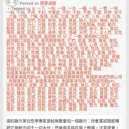
Posted in
健康議題
吉
避
Tagged
ig
,
k
,
一下
,
一些
,
一樣
,
一步
,
一種
,
一般
,
一雙
,
一項
,
兇
一點
,
七個
,
不停
,
不利
,
不單是
,
不好
,
不妨
,
不是
,
不要
,
世界
,
並不
,
之後
,
之間
,
了解
,
事情
,
互相
,
交接
,
享受
,
人性
,
人有
,
人體
,
以為
,
伴侶
,
作為
,
你們
,
你將
,
來得
,
來源
,
便是
,
個人
,
假如
,
傳統
,
具有
,
冒險
,
出現
,
分心
,
分鐘
,
刺激
,
前戲
,
功效
,
功能障礙
,
勃起
,
動作
,
動物
,
反應
,
口交
,
口腔
,
可令
,
名字
,
吸收
,
問問
,
啟示
,
單一
,
嘗試
,
嘴唇
,
器官
,
因為
,
地帶
,
境界
,
增大
,
增硬
,
天然
,
女人
,
女人性
,
女性
,
如何
,
威而
,
威而鋼
,
威而鋼 四 分 之 一顆
,
威而鋼口溶錠
,
威而鋼口溶錠心得
,
威而鋼哪裡買
,
它們
,
害羞
,
將會
,
專家
,
尋找
,
對方
,
對象
,
差異
,
帶來
,
延長
,
強烈
,
強的
,
很多
,
心理
,
必須
,
忘記
,
快樂
,
性交
,
性交時
,
性刺激
,
性學
,
性幻想
,
性慾
,
性技
,
性技巧
,
性生活
,
性行
,
性趣
,
性高潮
,
恩賜
,
情慾
,
意義
,
愛侶
,
愛撫
,
感受
,
感受性
,
感覺
,
慢慢
,
手指
,
技巧
,
抑制劑
,
持久
,
持久力
,
挑起
,
掌握
,
擁抱
,
改進
,
效果
,
敏感
,
日常
,
時候
,
更深
,
最能
,
最高
,
會導
,
會有
,
有力
,
有助
,
有效
,
服用
,
服藥
,
根據
,
根源
,
極品
,
樂威
,
樂威壯
,
樂威壯口溶錠
,
樂趣
,
歡愉
,
步驟
,
注意
,
泰國 果凍 購買
,
泰國果凍副作用
,
泰國果凍吃法
,
泰國果凍哪裡買
,
泰國果凍威而鋼ptt
,
泰國果凍威而鋼哪裡買
,
泰國果凍威而鋼心得
,
泰國果凍心得
,
泰國果凍成分
,
泰國果凍效果
,
液態威而鋼ptt
,
液態威購買
,
深層
,
深深
,
溝通
,
潤滑
,
無數
,
無比
,
熱情
,
狀況
,
現在
,
生活
,
用手
,
留意
,
當然
,
當面
,
發出
,
直接
,
相觀
,
真正
,
眼睛
,
知道
,
秘訣
,
種錯
,
竅門
,
節奏
,
精神
,
絕技
,
維持
,
總是
,
美妙
,
聲音
,
能令
,
自慰
,
舌尖
,
舌頭
,
舒服
,
藥物
,
行為
,
要性
,
覺得
,
觀看
,
觸覺
,
記住
,
記得
,
試用
,
認為
,
談談
,
身體
,
身體狀況
,
輕輕
,
這個
,
這樣
,
這裡
,
還在
,
還有
,
重要
,
錯覺
,
開始
,
陰莖
,
陽痿
,
雙效
,
雙方
,
雙重
,
難忘
,
電影
,
需要
,
面對
,
須有
,
領域
,
願意
,
體質
,
高潮
濕的啟示某位性學專家曾給無數愛侶一個啟示：你隻嘗試閉起嘴
把它用紙巾印干一切水份，然後用手指在唇上輕掃，注意感覺。