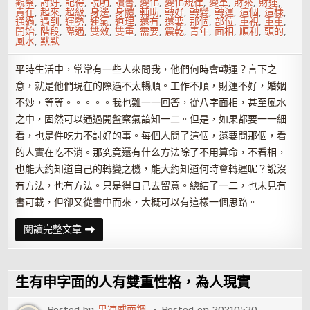
觀察
,
討好
,
記得
,
說明
,
讀書
,
變化
,
變化規律
,
變革
,
財來
,
財運
,
貴在
,
起來
,
超級
,
身邊
,
身體
,
輔助
,
轉好
,
轉變
,
轉運
,
這個
,
這樣
,
通過
,
遇到
,
運勢
,
運氣
,
道理
,
還有
,
還要
,
那個
,
部位
,
重視
,
重重
,
開始
,
階段
,
際遇
,
雙效
,
雙重
,
需要
,
震乾
,
青年
,
面相
,
順利
,
頭的
,
風水
,
默默
平時生活中，常常有一些人來問我，他們何時會轉運？言下之
意，就是他們現在的際遇不太暢順。工作不順，財運不好，婚姻
不妙，等等。。。。。我也難一一回答，從八字面相，甚至風水
之中，固然可以通過開盤察氣諳知一二。但是，如果都要一一細
看，也是件吃力不討好的事。每個人問了這個，還要問那個，看
的人實在吃不消。那究竟還有什么方法除了不用算命，不看相，
也能大約知道自己的轉變之機，能大約知道何時會轉運呢？說沒
有方法，也有方法。只是得自己去留意。總結了一二，也未見有
書可載，但卻又從書中而來，大概可以有這樣一個思路。
怎
閱讀完整文章
樣
知
道
自
己
生有申字面的人有雙重性格，為人現實
即
將
時
Posted by
果凍威而鋼
Posted on
20210530