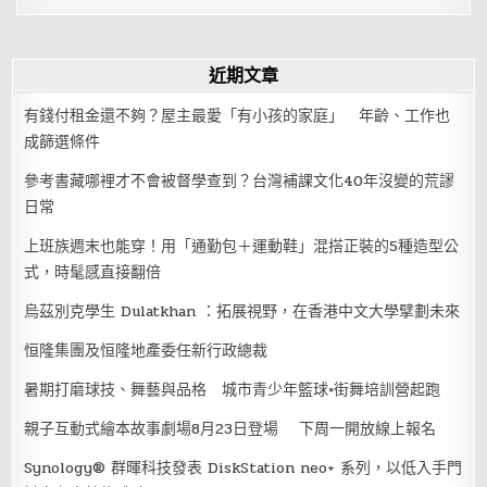
近期文章
有錢付租金還不夠？屋主最愛「有小孩的家庭」 年齡、工作也
成篩選條件
參考書藏哪裡才不會被督學查到？台灣補課文化40年沒變的荒謬
日常
上班族週末也能穿！用「通勤包＋運動鞋」混搭正裝的5種造型公
式，時髦感直接翻倍
烏茲別克學生 Dulatkhan ：拓展視野，在香港中文大學擘劃未來
恒隆集團及恒隆地產委任新行政總裁
暑期打磨球技、舞藝與品格 城市青少年籃球×街舞培訓營起跑
親子互動式繪本故事劇場8月23日登場 下周一開放線上報名
Synology® 群暉科技發表 DiskStation neo+ 系列，以低入手門