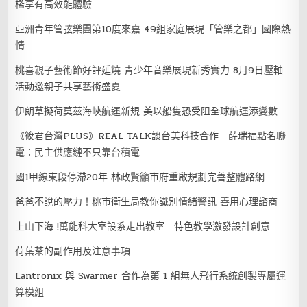
檻享有高效能體驗
亞洲青年管弦樂團第10度來嘉 49組家庭展現「管樂之都」國際熱
情
桃喜親子藝術節好評延燒 青少年音樂展現新秀實力 8月9日壓軸
活動邀親子共享藝術盛夏
伊朗草擬荷莫茲海峽航運新規 美以船隻恐受阻全球航運添變數
《筱君台灣PLUS》REAL TALK談台美科技合作 薛瑞福點名聯
電：民主供應鏈不只靠台積電
國1甲線東段停滯20年 林政賢籲市府重啟規劃完善整體路網
爸爸不說的壓力！桃市衛生局教你識別情緒警訊 善用心理諮商
上山下海 !萬能科大室設系走出教室 特色教學激發設計創意
荷葉茶的副作用及注意事項
Lantronix 與 Swarmer 合作為第 1 組無人飛行系統創製專屬運
算模組