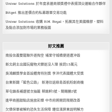
Univar Solutions 於年度承運商頒獎禮中表揚頂尖運輸合作夥伴
Bitget 推出差價合約私募跟單交易功能
Univar Solutions 收購 H.M. Royal，拓展其在美國橡膠、塑料
及黏合添加劑市場的業務版圖
好文推薦
南投信義雙龍聯外道掏空 埔里守城橋便道遭沖毀
新北飼主出國玩寵物犬驟逝沒人理 挨罰1.5萬元
吳鴻麟獎學金首設體育特別獎 李洋代表國體大受獎
台東新闢「藍色公路」 新港往返綠島首航盼創商機
草屯鎮長補選號次抽籤 蔡銘軒1號、簡賜勝2號
逢甲商圈甜點店施放彩煙 中市府將開罰限期改善
欠債保單被解約恐失生活保障 鍾佳濱屏東說明解方