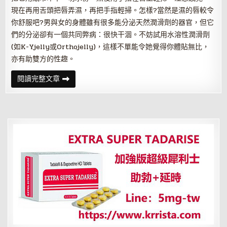
現在再用舌頭把唇弄濕，再把手指輕掃。怎樣?當然是濕的唇較令
你舒服吧?男與女的身體雖有很多能分泌天然潤滑劑的器官，但它
們的分泌卻有一個共同弊病：很快干涸。不妨試用水溶性潤滑劑
(如K-Yjelly或Orthojelly)，這樣不單能令她覺得你體貼無比，
亦有助雙方的性趣。
讓
閱讀完整文章
她
享
受
極
品
高
潮
的
七
大
性
愛
絕
技