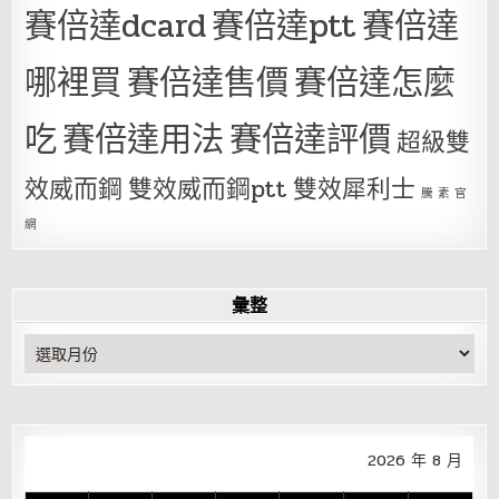
賽倍達dcard
賽倍達ptt
賽倍達
哪裡買
賽倍達售價
賽倍達怎麼
吃
賽倍達用法
賽倍達評價
超級雙
效威而鋼
雙效威而鋼ptt
雙效犀利士
騰 素 官
網
彙整
彙
整
2026 年 8 月