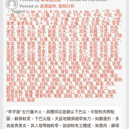
來
Posted in
談運論命
,
面相分析
運
轉
Tagged
e
,
go
,
ic
,
ig
,
k
,
oo
,
ps
,
q
,
ta
,
u
,
up
,
一步
,
一生
,
一般
,
一類
,
三十
,
三十歲
,
三種
,
上司
,
下屬
,
下巴
,
不停
,
不利
,
不同
,
不好
,
不容
,
不能
,
不起
,
不過
,
不達
,
不離
,
不順
,
主意
,
主義
,
之人
,
之間
,
事業
,
事業有成
,
五十
,
五十歲
,
五官
,
五種
,
五行
,
五類
,
交接
,
享受
,
人命
,
人有
,
人為
,
人要
,
人際
,
介紹
,
他們
,
代表
,
以及
,
任性
,
何為
,
便宜
,
便是
,
信心
,
假話
,
做事
,
先天
,
內心
,
具有
,
具體
,
冷漠
,
凹陷
,
分別
,
分為
,
刑克
,
別人
,
創業
,
功名
,
十個
,
十歲
,
十種
,
占有欲
,
印度
,
印象
,
即使
,
參考
,
反應
,
受到
,
可得
,
后天
,
命運
,
哪裡
,
喜歡
,
四十
,
基本
,
堅強
,
報復
,
外表
,
多為
,
大家
,
大小
,
大聲
,
天庭
,
天生
,
天還
,
夫妻
,
失敗
,
女性
,
妻子
,
婚姻
,
子女
,
字形
,
字面
,
安排
,
容易
,
富有
,
寬容
,
小便
,
小心
,
就會
,
屬性
,
山根
,
左右
,
常人
,
常見
,
平常
,
年紀
,
強烈
,
強的
,
征是
,
很多
,
心強
,
心理
,
必報
,
忌口
,
性情
,
性格
,
愛情
,
感情
,
懶惰
,
戀愛
,
成功
,
成為
,
才能
,
打擊
,
拍馬屁
,
搭配
,
改善
,
數次
,
易受
,
易遭
,
時時
,
晚年
,
晚景
,
有肉
,
有關
,
朋友
,
根據
,
欲強
,
欲望
,
氣質
,
注意
,
源自
,
滿足
,
漸入
,
無力
,
無節制
,
無論
,
煙酒
,
照顧
,
物質
,
特別
,
特征
,
犀利
,
狀態
,
現實
,
理智
,
生得
,
生有
,
田宅
,
發際線
,
目的
,
相中
,
相學
,
眉毛
,
短命
,
神秘
,
神經
,
種人
,
種最
,
種類
,
穩定
,
節制
,
給人
,
經不起
,
經常
,
網路
,
緣薄
,
縱欲
,
缺乏
,
缺點
,
美女
,
聰明
,
臉型
,
臉部
,
自信
,
自制
,
自尊心
,
自己
,
與其
,
苦惱
,
萬事
,
西洋
,
觀念
,
計劃
,
詳細
,
誘惑
,
誤解
,
說話
,
變化
,
賭博
,
超級
,
身上
,
輕舉妄動
,
這種
,
運氣
,
適應
,
還是
,
野心
,
長短
,
長遠
,
關系
,
陰陽
,
陰陽五行
,
雙重
,
雙重性格
,
需要
,
面相
,
類人
,
類別
,
顴骨
,
飲食
,
養性
,
麻煩
,
點是
“申字面”五行屬木火，具體特征是額尖下巴尖，中間有肉帶點
圓，顴骨較突，下巴尖瘦，天庭地閣俱細窄無力，如鵝蛋形，多
為俊男美女。其人發際線較窄，臉部較有立體感，無贅肉，顯得