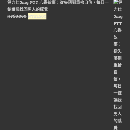
健力仕5mg PTT 心得故事：從失落到重拾自信，每日一
格：
格：
錠讓我找回男人的感覺
NT$3,000。
NT$1,600。
原
目
NT$
3,000
NT$
1,500
始
前
價
價
格：
格：
NT$3,000。
NT$1,500。