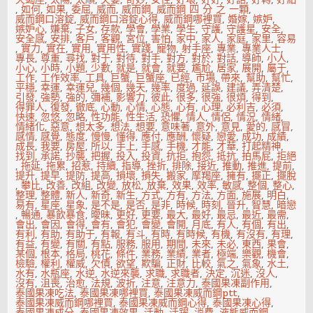
,
如何
,
如果
,
委屈
,
威而
,
威而鋼
,
威而鋼 四 分 之 一顆
,
威而鋼口溶錠
,
威而鋼口溶錠心得
,
威而鋼哪裡買
,
婚嫁
,
嫉妒
,
嫉妒心
,
嫌棄
,
子女
,
存款
,
學會
,
學業
,
學生
,
守護
,
守護星
,
安全
,
安全感
,
安排
,
客戶
,
客觀
,
宮位
,
害怕
,
家中
,
家人
,
家庭
,
家里
,
容易
,
實力
,
實在
,
實用
,
實用性
,
實踐
,
寵物
,
射手座
,
專業
,
專業人士
,
專長
,
尊重
,
尋找
,
對于
,
對待
,
對手
,
對方
,
對於
,
對話
,
導師
,
小人
,
小心
,
小時
,
小題
,
少數
,
就是
,
就會
,
就要
,
尷尬
,
居家
,
展開
,
屬于
,
工作
,
工作效率
,
工具
,
巨蟹
,
巨蟹座
,
已經
,
市場
,
帶來
,
幫助
,
幫忙
,
平穩
,
幸運
,
幸運兒
,
幾個
,
幾天
,
幾率
,
度過
,
延誤
,
建議
,
弄清楚
,
引發
,
強勢
,
強的
,
彌補
,
影響力
,
彼此
,
很多
,
很強
,
很煩
,
得到
,
得罪人
,
復發
,
徹底
,
心動
,
心情
,
心態
,
心有
,
心理
,
必利吉
,
必須
,
快速
,
忽悠
,
忽略
,
性功能
,
性生活
,
恐懼
,
情人
,
情侶
,
情況
,
情緒
,
情緒化
,
惡意
,
想太多
,
想法
,
想要
,
意味著
,
意外
,
意見
,
愛的
,
感冒
,
感情
,
感覺
,
態度
,
慢慢
,
懂得
,
應付
,
應酬
,
懷疑
,
戀愛
,
成功
,
成績
,
成長
,
我要
,
房屋
,
所以
,
手上
,
手感
,
手機
,
才能
,
才華
,
打起精神
,
找到
,
承諾
,
抄襲
,
把握
,
投入
,
投資
,
抗拒
,
抱怨
,
抵抗
,
拍馬屁
,
拒絕
,
拖延
,
拖累
,
招惹
,
持續
,
指導
,
挫折
,
排除
,
接近
,
推動
,
推進
,
提前
,
提升
,
提早
,
提防
,
提高
,
損壞
,
損失
,
搬家
,
摩羯座
,
擁有
,
擺正
,
擺脫
,
攀比
,
改善
,
改組
,
改變
,
放松
,
放棄
,
效果
,
效率
,
敏感
,
整個
,
整心
,
整理
,
整體
,
新人
,
新奇
,
新生
,
方式
,
方有
,
方法
,
方面
,
施展
,
明白
,
易有
,
星座
,
星象
,
是不是
,
是否
,
是非
,
時候
,
時刻
,
晉升
,
智慧
,
暗戀
,
暢通
,
暴飲暴食
,
曖昧
,
更好
,
更要
,
最大
,
最好
,
最忌
,
最近
,
最需
,
會出
,
會因
,
會得
,
會有
,
會犯
,
會變
,
會開
,
月底
,
有人
,
有個
,
有出
,
有利
,
有助
,
有助于
,
有報
,
有斗
,
有時
,
有時候
,
有機
,
有沒有
,
有理
,
有益
,
有變
,
有關
,
有點
,
服務
,
服用
,
期間
,
未來
,
未必
,
東西
,
果會
,
某個
,
根本
,
格局
,
桃花
,
條件
,
業務
,
業績
,
業者
,
極端
,
樂觀
,
機會
,
檢驗
,
權利
,
權威
,
欠債
,
欲望
,
欺騙
,
正財
,
比較
,
氣之
,
氣象
,
水土
,
水有
,
水瓶座
,
水逆
,
水逆來襲
,
求職
,
求職者
,
決定
,
沉迷
,
沒人
,
沒有
,
沮喪
,
治愈
,
法規
,
波折
,
注意
,
注意力
,
泰國果凍副作用
,
泰國果凍吃法
,
泰國果凍哪裡買
,
泰國果凍威而鋼ptt
,
泰國果凍威而鋼哪裡買
,
泰國果凍威而鋼心得
,
泰國果凍心得
,
泰國果凍成分
,
泰國果凍效果
,
活動
,
活躍
,
消費
,
液態威而鋼
,