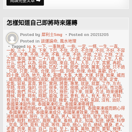
漂
閱讀完整文章
亮
說
再
見!
離
怎樣知道自己即將時來運轉
職
必
懂
Posted by
犀利士5mg
Posted on
20211205
6
Posted in
談運論命
,
風水地理
大
重
Tagged
ig
,
k
,
一下
,
一事無成
,
一些
,
一定
,
一條
,
一生
,
一直
,
點
一般
,
三十
,
上面
,
下來
,
下巴
,
不信
,
不合
,
不合理
,
不同
,
不好
,
不容
,
不是
,
不準
,
不用
,
不當
,
不看
,
不要
,
不過
,
不順
,
之前
,
之時
,
之法
,
之間
,
事情
,
事業
,
二十八歲
,
五十
,
五十歲
,
交接
,
人中
,
人生
,
人長
,
什么
,
他們
,
以為
,
位與
,
何時
,
來自
,
個人
,
入手
,
八字
,
其實
,
再起
,
出現
,
功效
,
勇猛
,
勞碌
,
匹配
,
十歲
,
即使
,
即將
,
厲害
,
及變
,
只不過
,
只是
,
只要
,
可能
,
合理
,
同一個
,
同樣
,
命理
,
命相
,
喜歡
,
四十
,
四十歲
,
因為
,
地方
,
基本
,
基礎
,
大事
,
大膽
,
大運
,
好運
,
如果
,
威而
,
威而鋼
,
威而鋼口溶錠
,
威而鋼哪裡買
,
婚姻
,
字面
,
完美
,
定會
,
定能
,
容易
,
富貴
,
實在
,
實用
,
將要
,
專業
,
就是
,
就要
,
工作
,
左右
,
平時
,
年時
,
強的
,
往往
,
很多
,
很差
,
很順
,
必利勁
,
必利吉
,
性功能
,
懂得
,
我們
,
所以
,
招式
,
持久
,
挫折
,
接下來
,
效果
,
方法
,
時來運轉
,
時候
,
時會
,
時有
,
時期
,
最強
,
會出
,
會有
,
有人
,
有大
,
有方
,
有時
,
有治好
,
有用
,
樂威壯口溶錠
,
機會
,
每個
,
比較
,
氣餒
,
沒有
,
治好
,
泰國果凍副作用
,
泰國果凍吃法
,
泰國果凍哪裡買
,
泰國果凍威而鋼ptt
,
泰國果凍威而鋼哪裡買
,
泰國果凍威而鋼心得
,
泰國果凍心得
,
泰國果凍成分
,
泰國果凍效果
,
流傳
,
流年
,
液態威購買
,
現在
,
生活
,
產品
,
男人
,
留意
,
當時
,
發生
,
發達
,
相中
,
相學
,
相對
,
相當於
,
眉眼
,
看來
,
看相
,
真正
,
知識
,
知道
,
硬度
,
科學
,
究竟
,
突然
,
竟有
,
竟還
,
等待
,
算命
,
細心
,
結合
,
總結
,
纏身
,
老人
,
老婆
,
而來
,
能治
,
自己
,
自有
,
至上
,
萬事
,
萬物
,
要問
,
要緊
,
規律
,