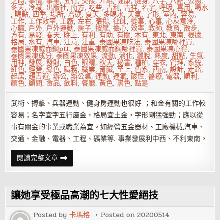
之時
,
事情
,
事業
,
五行
,
交接
,
介紹
,
健康
,
健身
,
八字
,
八點
,
公務
,
份
冬天
,
冷藏
,
出版社
,
南方
,
吃些
,
吉利
,
吉祥
,
名字
,
呼吸
,
喜用
,
喝水
大
,
喝點
,
四季
,
場所
,
增硬
,
夏天
,
多喝水
,
天氣
,
字形
,
室內
,
容易
,
事
工作
,
工作效率
,
工廠
,
左右
,
張揚
,
律師
,
從事
,
心事
,
心灰意冷
,
預
心臟
,
戶外
,
戶外運動
,
房子
,
按摩
,
擔心
,
效率
,
教師
,
教育
,
散步
,
報
方有
,
易發
,
春天
,
晚上
,
有利
,
有助
,
有關
,
木有
,
東北
,
東南
,
根據
,
格局
,
水有
,
汽車
,
注意
,
注重
,
泰國果凍吃法
,
泰國果凍哪裡買
,
泰國果凍威而鋼ptt
,
泰國果凍威而鋼哪裡買
,
泰國果凍心得
,
泰國果凍成分
,
泰國果凍效果
,
流動
,
消化
,
灑脫
,
熱度
,
甜點
,
生氣
,
用神
,
發展
,
發財
,
白色
,
眼睛
,
秋天
,
秘書
,
種植
,
穿衣
,
管理
,
系統
,
紅色
,
經營
,
綠色
,
職務
,
職業
,
腎臟
,
至上
,
色系
,
西南
,
設計
,
走路
,
起居
,
趨吉避
,
辦公
,
辦公桌
,
運動
,
運氣
,
酸性
,
醫療
,
電器
,
順利
,
顏色
,
顧問
,
食品
,
飲料
,
餐廳
,
黃色
,
黑色
,
點是
武術、搏擊、兵器運動、健身房運動也很好 ；和金有關的工作較
容易；名字宜字五行屬金，格局宜土金，字形剛猛強勁；應以從
事有關金的事業或職業為宜。如經營五金器材、工廠機械,汽車、
交通、金融、電器、工程、礦業等. 事業發展利中西、不利東南。
如
閱讀完整文章
何
根
據
八
字
讓她享受極品高潮的七大性愛絕技
喜
用
神
Posted by
卡瑪格
Posted on
20200514
趨