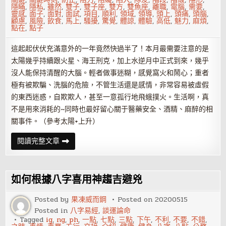
隱瞞
,
隱私
,
雖然
,
雙子
,
雙子座
,
雙方
,
雙魚座
,
離職
,
電腦
,
需要
,
靈感
,
面子
,
面對
,
面試
,
項目
,
順利
,
領域
,
領導
,
頭上
,
頭痛
,
頭腦
,
顧慮
,
風險
,
飲食
,
馬上
,
騷擾
,
驚覺
,
體諒
,
體驗
,
高低
,
魅力
,
麻煩
,
點在
,
點子
這起起伏伏充滿意外的一年竟然快過半了！本月最需要注意的是
太陽幾乎持續跟火星、海王刑克，加上水逆月中正式到來，幾乎
沒人能保持清醒的大腦。輕者做事迷糊，感覺窩火和鬧心；重者
極有被欺騙、洗腦的危險，不管生活還是感情，非常容易被虛假
的東西迷惑，自欺欺人，甚至一意孤行地飛蛾撲火。生活啊，真
不是用來消耗的~同時也最好留心關于醫藥安全、酒精、麻醉的相
關事件。（參考太陽+上升）
6
閱讀完整文章
月
運
勢
來
了！
如何根據八字喜用神趨吉避兇
12
星
座
Posted by
果凍威而鋼
Posted on
20200515
請
Posted in
八字易經
,
談運論命
解
鎖
Tagged
ig
,
ng
,
ph
,
一點
,
七點
,
三點
,
下午
,
不利
,
不要
,
不錯
,
這