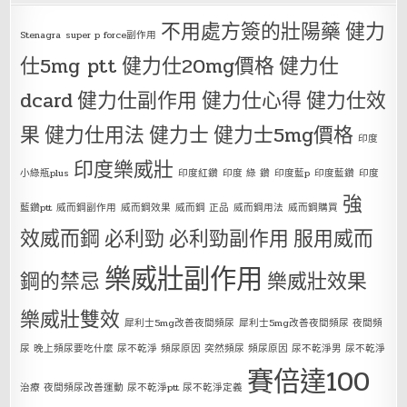
不用處方簽的壯陽藥
健力
Stenagra
super p force副作用
仕5mg ptt
健力仕20mg價格
健力仕
dcard
健力仕副作用
健力仕心得
健力仕效
果
健力仕用法
健力士
健力士5mg價格
印度
印度樂威壯
小綠瓶plus
印度紅鑽
印度 綠 鑽
印度藍p
印度藍鑽
印度
強
藍鑽ptt
威而鋼副作用
威而鋼效果
威而鋼 正品
威而鋼用法
威而鋼購買
效威而鋼
必利勁
必利勁副作用
服用威而
樂威壯副作用
鋼的禁忌
樂威壯效果
樂威壯雙效
犀利士5mg改善夜間頻尿
犀利士5mg改善夜間頻尿 夜間頻
尿 晚上頻尿要吃什麼 尿不乾淨 頻尿原因 突然頻尿 頻尿原因 尿不乾淨男 尿不乾淨
賽倍達100
治療 夜間頻尿改善運動 尿不乾淨ptt 尿不乾淨定義