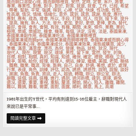
威而鋼口溶錠心得
,
威而鋼哪裡買
,
安然
,
定時
,
定會
,
客戶
,
將會
,
專業
,
專業性
,
對應
,
對手
,
對於
,
對策
,
就是
,
就會
,
工作
,
已經
,
希望
,
帶著
,
幫助
,
平常
,
強調
,
得到
,
心裡
,
忙碌
,
快速
,
性功能
,
性慾
,
性高潮
,
情況
,
情緒
,
情緒化
,
意外
,
感到
,
感恩
,
感謝
,
態度
,
應付
,
應對
,
應有
,
成為
,
或會
,
所以
,
手段
,
打開
,
找人
,
找到
,
接下來
,
提升
,
提高
,
擁有
,
新人
,
方法
,
晉升
,
更加
,
更好
,
更想
,
更棒
,
更為
,
替代
,
最好
,
會得
,
會有
,
會開
,
有效
,
有機
,
期間
,
未來
,
條件
,
業務
,
業的
,
極限
,
樂威
,
樂威壯
,
機會
,
機率
,
每個
,
決定
,
沒有
,
法是
,
泰國果凍
,
泰國果凍副作用
,
泰國果凍吃法
,
泰國果凍哪裡買
,
泰國果凍威而鋼ptt
,
泰國果凍威而鋼哪裡買
,
泰國果凍威而鋼心得
,
泰國果凍心得
,
泰國果凍成分
,
泰國果凍效果
,
液態威購買
,
減少
,
準備
,
滿意
,
滿意度
,
漂亮
,
為何
,
營運
,
物品
,
狀態
,
狀況
,
現代
,
現代人
,
現在
,
現實
,
現況
,
環境
,
男性
,
留下來
,
當然
,
發生
,
的負
,
目標
,
相對
,
相關
,
真的
,
知識
,
知道
,
確保
,
確定
,
禮貌
,
積極
,
立刻
,
競爭
,
策略
,
給你
,
經理
,
經理人
,
網站
,
練習
,
繼續
,
美國
,
老闆
,
聯絡
,
職務
,
職業
,
職涯
,
背後
,
能夠
,
自己
,
自身
,
舒適
,
著想
,
處於
,
處理
,
行業
,
表達
,
角色
,
訓練
,
評估
,
認為
,
誘惑
,
誘惑性
,
說明
,
說服
,
談好
,
謝謝
,
負擔
,
負責
,
資訊
,
走人
,
超過
,
轉職
,
辦公
,
辦公室
,
辦法
,
辭職
,
這個
,
這兩
,
這種
,
進行
,
遇到
,
過河拆橋
,
達到
,
選擇
,
避免
,
還沒
,
還要
,
重要
,
重視
,
重點
,
釐清
,
開始
,
開心
,
陷入
,
離職
,
離開
,
難以
,
難搞
,
難看
,
需要
,
面對
,
面露
,
順利
,
願意
,
馬上
,
高潮
1981年出生的Y世代，平均有則達到15-16位雇主，辭職對現代人
來說已是平常事…
走
閱讀完整文章
得
好
又
走