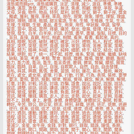
液態威而鋼ptt
,
液態威購買
,
淡定
,
清理
,
減少
,
源自
,
準備
,
準確
,
溝通
,
滿意
,
激發
,
濃烈
,
火星
,
無法
,
焦慮
,
照顧
,
爆發
,
爭取
,
爭議
,
父母
,
牙齒
,
物件
,
物品
,
特別
,
犀利
,
狀態
,
狀況
,
獅子
,
獅子座
,
獎金
,
獨處
,
獲利
,
獲得
,
率極
,
率高
,
現在
,
現實
,
現象
,
理性
,
理智
,
理論
,
理財
,
理賠
,
環境
,
瓶頸
,
甜言蜜語
,
生有
,
生殖
,
生殖器
,
生氣
,
生活
,
生理
,
生理期
,
生變
,
產品
,
產生
,
用來
,
用性
,
甲狀腺
,
申請
,
留學
,
留意
,
當中
,
當成
,
當然
,
痔瘡
,
痛苦
,
發出
,
發展
,
發揮
,
發火
,
發燒
,
發現
,
發生
,
白羊
,
白羊座
,
的話
,
的頭
,
盡早
,
盡量
,
盤點
,
目標
,
目的
,
盲目
,
直接
,
直觀
,
相位
,
相處
,
相關
,
看來
,
看書
,
看起來
,
真的
,
真相
,
睡眠
,
知道
,
破財
,
確切
,
確定
,
示好
,
禮物
,
私人
,
程式
,
積極
,
穩定
,
突然
,
突發
,
竟然
,
竟還
,
競爭
,
等到
,
等待
,
答應
,
答案
,
策略
,
節奏
,
精力
,
精神
,
糾結
,
約定
,
純粹
,
細節
,
終于
,
結交
,
結合
,
結束
,
結果
,
絕對
,
給了
,
統一
,
經不起
,
經歷
,
維系
,
緊張
,
緩解
,
繼續
,
缺啥
,
缺點
,
美容
,
考慮
,
考驗
,
聚會
,
聯絡
,
職務
,
職場
,
職業
,
聽聽
,
胸部
,
能力
,
能力差
,
能治
,
能生
,
能言善道
,
脆弱
,
脾氣
,
腎臟
,
腰部
,
腸胃
,
臨床
,
臨時
,
自卑
,
自己
,
自我
,
自欺欺人
,
自然
,
自由
,
自由發揮
,
自私
,
與其
,
興趣
,
舊情
,
舍棄
,
苗頭
,
苛刻
,
蓮花
,
薪水
,
藝術
,
藥效
,
處在
,
處女
,
處女座
,
處理
,
行事
,
行動
,
行業
,
行為
,
表現
,
裝修
,
要學
,
要注
,
要照
,
要防
,
規劃
,
規律
,
親戚
,
覺得
,
觀念
,
解決
,
解鎖
,
解開
,
訂單
,
計劃
,
計較
,
訊息
,
討論
,
詐騙
,
誤會
,
說出
,
說好
,
說服
,
說話
,
說謊
,
調整
,
談話
,
談談
,
謙虛
,
謹防
,
證明
,
護好
,
護理
,
變動
,
變化
,
變得
,
變成
,
變數
,
讓步
,
負責
,
負面
,
財運
,
貪心
,
貴人
,
買賣
,
資料
,
資訊
,
賭博
,
賺錢
,
購買
,
走人
,
走出
,
走勢
,
起伏
,
起來
,
足夠
,
距離
,
跟不上
,
跳槽
,
身上
,
身價
,
身體
,
身體健康
,
身體狀況
,
躲開
,
輕重
,
轉好
,
辛苦
,
辦公
,
辦公室
,
辦法
,
辨別
,
辭職
,
迷惑
,
迷茫
,
退散
,
逃避
,
逆行
,
逐漸
,
這個
,
這才
,
這是
,
這樣
,
速度
,
造成
,
進修
,
進入
,
進展
,
進行
,
遇到
,
運動
,
運勢
,
運好
,
過于
,
過勞
,
過去
,
過敏
,
過渡
,
過火
,
過程
,
達到
,
違背
,
遠離
,
適合
,
適應
,
適當
,
遲到
,
遺憾
,
避免
,
邀約
,
還在
,
還是
,
還會
,
還有
,
還能
,
還要
,
部門
,
酒精
,
重燃
,
重要
,
重點
,
量減少
,
金星
,
金牛座
,
金錢
,
針對
,
銀行
,
錄取
,
錯誤
,
鐘情
,
長期
,
長輩
,
長途
,
開口
,
開啟
,
開始
,
開會
,
關于
,
關心
,
關注
,
關節
,
關系
,
關鍵
,
關鍵時刻
,
防止
,
阻力
,
阻礙
,
陷入
,
隊友
,
階段
,
階級
,
隱形
,