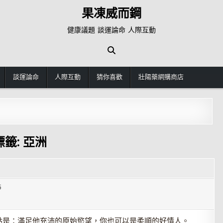
果凍威而鋼
健康議題 談運論命 人際互動
談運論命
人際互動
猜你喜歡
壯陽藥網購商店
標籤:
亞洲
5
點是：滿足他充沛的原始慾望，你也可以是柔順的好情人。