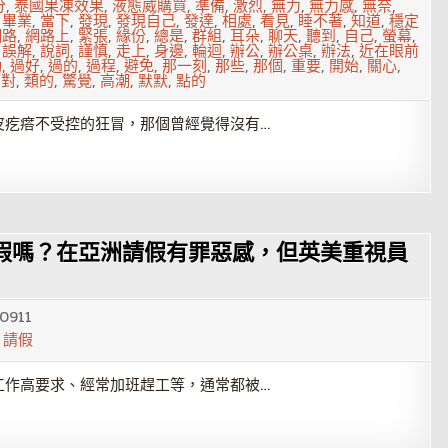
分
,
泰國果凍效果
,
液態威購買
,
準備
,
激烈
,
無力
,
無力感
,
無奈
,
,
畢業
,
當下
,
發現
,
發現自己
,
發達
,
相處
,
看見
,
睡不著
,
知道
,
穩定
網路
,
網路上
,
緊張
,
緣份
,
總是
,
群組
,
耳朵
,
聊天
,
聽到
,
自己
,
螢幕
,
,
誤解
,
說詞
,
謹慎
,
走上
,
身邊
,
輪迴
,
辦公
,
辦公桌
,
辦法
,
近在眼前
動
,
過好
,
過的
,
過程
,
避免
,
那一刻
,
那些
,
那個
,
重要
,
開始
,
關心
,
面對
,
類的
,
驚覺
,
高潮
,
默默
,
點的
皮疙瘩不受控的狂冒，那個曾經覺得沒有…
假嗎？在亞洲請假有罪惡感，但英美重視員
0911
,
請假
工作高要求、經常加班趕工等，通常都被…