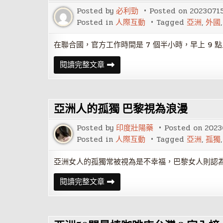
準
Posted by
必利勁
Posted on
2023071
流
程
Posted in
人際互動
Tagged
亞洲
,
外國
在聯合國，官方工作時間是 7 個半小時，早上 9 點
外
閱讀完整文章
國
同
事：
亞
洲
亞洲人的孤獨 巴黎視為浪漫
人，
你
要
Posted by
印度壯陽藥
Posted on
2023
懂
拒
Posted in
人際互動
Tagged
亞洲
,
孤獨
絕
啊！
亞洲女人的孤獨常被視為是不幸福，巴黎女人則認
亞
閱讀完整文章
洲
人
的
孤
獨