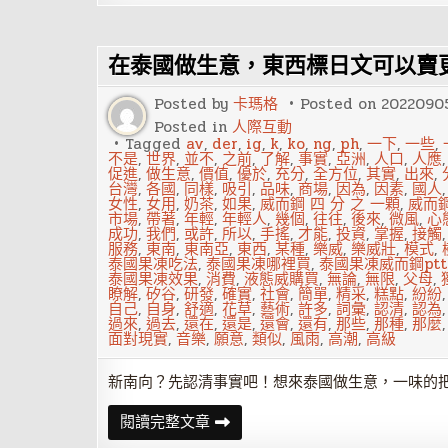
說
老
闆，
我
在泰國做生意，東西標日文可以賣
心
情
不
Posted by
卡瑪格
Posted on
2022090
好，
想
Posted in
人際互動
請
Tagged
av
,
der
,
ig
,
k
,
ko
,
ng
,
ph
,
一下
,
一些
,
病
不是
,
世界
,
並不
,
之前
,
了解
,
事實
,
亞洲
,
人口
,
人應
假
促進
,
做生意
,
價值
,
優於
,
充分
,
全方位
,
其實
,
出來
,
嗎？
台灣
,
各國
,
同樣
,
吸引
,
品味
,
商場
,
因為
,
因素
,
國人
在
女性
,
女用
,
奶茶
,
如果
,
威而鋼 四 分 之 一顆
,
威而
亞
市場
,
帶著
,
年輕
,
年輕人
,
幾個
,
往往
,
後來
,
微風
,
心
洲
成功
,
我們
,
或許
,
所以
,
手搖
,
才能
,
投資
,
掌握
,
接觸
請
服務
,
東南
,
東南亞
,
東西
,
某種
,
樂威
,
樂威壯
,
模式
,
假
泰國果凍吃法
,
泰國果凍哪裡買
,
泰國果凍威而鋼ptt
有
泰國果凍效果
,
消費
,
液態威購買
,
無論
,
無限
,
父母
,
罪
瞭解
,
矽谷
,
研發
,
確實
,
社會
,
簡單
,
精采
,
糕點
,
紛紛
惡
自己
,
自身
,
舒適
,
花草
,
藝術
,
許多
,
詞彙
,
認清
,
認為
感，
過來
,
過去
,
還在
,
還是
,
還會
,
還有
,
那些
,
那種
,
那麼
但
面對現實
,
音樂
,
願意
,
類似
,
風雨
,
高潮
,
高級
英
美
重
新南向？先認清事實吧！想來泰國做生意，一味的
視
員
在
閱讀完整文章
工
泰
心