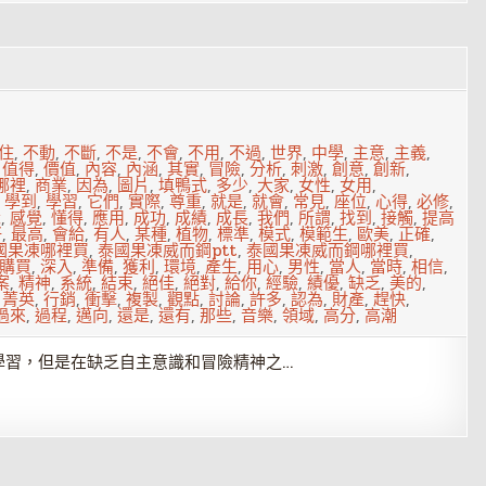
8
住
,
不動
,
不斷
,
不是
,
不會
,
不用
,
不過
,
世界
,
中學
,
主意
,
主義
,
,
值得
,
價值
,
內容
,
內涵
,
其實
,
冒險
,
分析
,
刺激
,
創意
,
創新
,
哪裡
,
商業
,
因為
,
圖片
,
填鴨式
,
多少
,
大家
,
女性
,
女用
,
,
學到
,
學習
,
它們
,
實際
,
尊重
,
就是
,
就會
,
常見
,
座位
,
心得
,
必修
,
識
,
感覺
,
懂得
,
應用
,
成功
,
成績
,
成長
,
我們
,
所謂
,
找到
,
接觸
,
提高
好
,
最高
,
會給
,
有人
,
某種
,
植物
,
標準
,
模式
,
模範生
,
歐美
,
正確
,
國果凍哪裡買
,
泰國果凍威而鋼ptt
,
泰國果凍威而鋼哪裡買
,
購買
,
深入
,
準備
,
獲利
,
環境
,
產生
,
用心
,
男性
,
當人
,
當時
,
相信
,
案
,
精神
,
系統
,
結束
,
絕佳
,
絕對
,
給你
,
經驗
,
績優
,
缺乏
,
美的
,
,
菁英
,
行銷
,
衝擊
,
複製
,
觀點
,
討論
,
許多
,
認為
,
財產
,
趕快
,
過來
,
過程
,
邁向
,
還是
,
還有
,
那些
,
音樂
,
領域
,
高分
,
高潮
學習，但是在缺乏自主意識和冒險精神之…