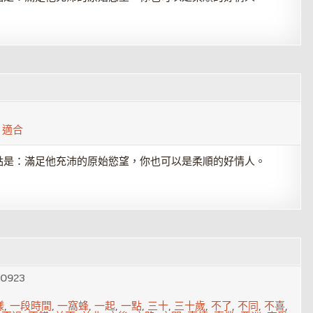
,
適合
點是：滿足他充沛的原始慾望，你也可以是柔順的好情人。
30923
樣
,
一段時間
,
一窩蜂
,
一起
,
一點
,
三十
,
三十歲
,
不了
,
不同
,
不喜
,