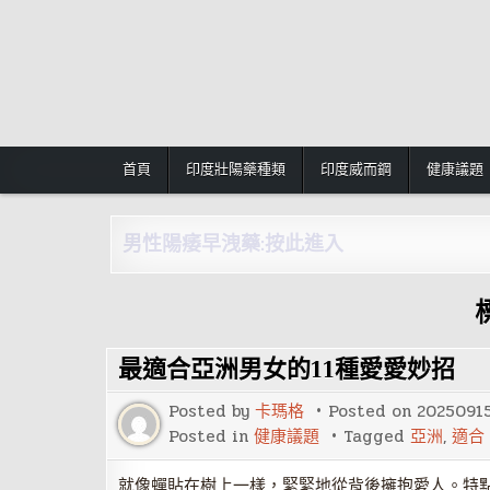
Skip
to
content
首頁
印度壯陽藥種類
印度威而鋼
健康議題
男性陽痿早洩藥:按此進入
最適合亞洲男女的11種愛愛妙招
Posted by
卡瑪格
Posted on
2025091
Posted in
健康議題
Tagged
亞洲
,
適合
就像蟬貼在樹上一樣，緊緊地從背後擁抱愛人。特