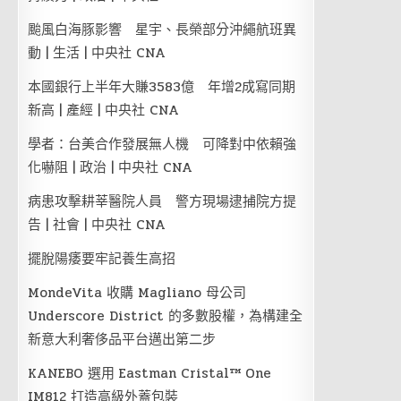
颱風白海豚影響 星宇、長榮部分沖繩航班異
動 | 生活 | 中央社 CNA
本國銀行上半年大賺3583億 年增2成寫同期
新高 | 產經 | 中央社 CNA
學者：台美合作發展無人機 可降對中依賴強
化嚇阻 | 政治 | 中央社 CNA
病患攻擊耕莘醫院人員 警方現場逮捕院方提
告 | 社會 | 中央社 CNA
擺脫陽痿要牢記養生高招
MondeVita 收購 Magliano 母公司
Underscore District 的多數股權，為構建全
新意大利奢侈品平台邁出第二步
KANEBO 選用 Eastman Cristal™ One
IM812 打造高級外蓋包裝