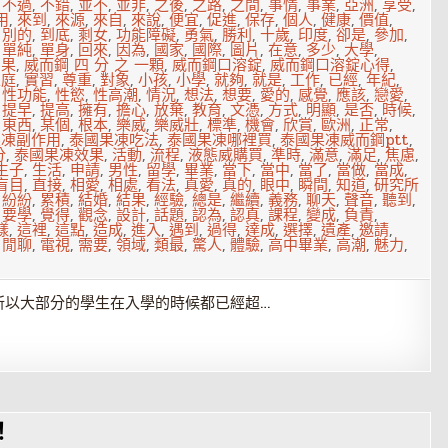
,
不過
,
不錯
,
並不
,
並非
,
之後
,
之路
,
之間
,
事情
,
事業
,
亞洲
,
享受
,
用
,
來到
,
來源
,
來自
,
來說
,
便宜
,
促進
,
保存
,
個人
,
健康
,
價值
,
,
別的
,
到底
,
剩女
,
功能障礙
,
勇氣
,
勝利
,
十歲
,
印度
,
卻是
,
參加
,
,
單純
,
單身
,
回來
,
因為
,
國家
,
國際
,
圖片
,
在意
,
多少
,
大學
,
如果
,
威而鋼 四 分 之 一顆
,
威而鋼口溶錠
,
威而鋼口溶錠心得
,
家庭
,
實習
,
尊重
,
對象
,
小孩
,
小學
,
就夠
,
就是
,
工作
,
已經
,
年紀
,
,
性功能
,
性慾
,
性高潮
,
情況
,
想法
,
想要
,
愛的
,
感覺
,
應該
,
戀愛
,
,
提早
,
提高
,
擁有
,
擔心
,
放棄
,
教育
,
文憑
,
方式
,
明顯
,
是否
,
時候
,
,
東西
,
某個
,
根本
,
樂威
,
樂威壯
,
標準
,
機會
,
欣賞
,
歐洲
,
正常
,
果凍副作用
,
泰國果凍吃法
,
泰國果凍哪裡買
,
泰國果凍威而鋼ptt
,
分
,
泰國果凍效果
,
活動
,
流程
,
液態威購買
,
準時
,
滿意
,
滿足
,
焦慮
,
生子
,
生活
,
申請
,
男性
,
留學
,
畢業
,
當下
,
當中
,
當了
,
當做
,
當成
,
盲目
,
直接
,
相愛
,
相處
,
看法
,
真愛
,
真的
,
眼中
,
瞬間
,
知道
,
研究所
,
紛紛
,
累積
,
結婚
,
結果
,
經驗
,
總是
,
繼續
,
義務
,
聊天
,
聲音
,
聽到
,
,
要學
,
覺得
,
觀念
,
設計
,
話題
,
認為
,
認真
,
課程
,
變成
,
負責
,
樣
,
這裡
,
這點
,
造成
,
進入
,
遇到
,
過得
,
達成
,
選擇
,
遺產
,
邀請
,
,
閒聊
,
電視
,
需要
,
領域
,
類最
,
驚人
,
體驗
,
高中畢業
,
高潮
,
魅力
,
所以大部分的學生在入學的時候都已經超…
！