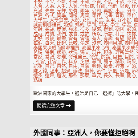
妙
不好
,
不少
,
不斷
,
不是
,
不知
,
不管
,
不能
,
不該
,
不起
招
人會
,
人為
,
人生
,
人類
,
什麼樣
,
仔細
,
他們
,
以後
,
作
充滿
,
先去
,
光輝
,
免費
,
兩年
,
公司
,
再說
,
出走
,
分享
台灣
,
各式
,
同學
,
同樣
,
周圍
,
哪裡
,
唸書
,
喜歡
,
單位
大學生
,
大學畢業
,
大齡
,
女性
,
女生
,
女用
,
好不好
,
威而鋼哪裡買
,
婚姻
,
媽的
,
學到
,
學業
,
學生
,
學習
,
年齡
,
幾歲
,
度假
,
強求
,
很多
,
後來
,
得到
,
德國
,
必須
成就
,
成績
,
我們
,
或會
,
或許
,
所以
,
所謂
,
打工
,
抉擇
更好
,
最後
,
最需
,
會有
,
會議
,
有人
,
有趣
,
有過
,
期待
每個
,
每天
,
比起
,
比較
,
決定
,
沒有
,
泰國果凍
,
泰國
泰國果凍威而鋼哪裡買
,
泰國果凍心得
,
泰國果凍成
爸媽
,
特別
,
狀態
,
狀況
,
獨立
,
現在
,
現象
,
理所當然
,
當然
,
當頭
,
發現
,
發現自己
,
發生
,
的話
,
目標
,
目的
,
,
社會
,
社會工作
,
科系
,
突然
,
等到
,
簡單
,
精彩
,
精采
能夠
,
自己
,
自然
,
自由
,
自願
,
興趣
,
被當
,
裡有
,
裡的
賺大錢
,
起來
,
超過
,
辦法
,
辭掉
,
這件
,
這個
,
這是
,
這
還多
,
還是
,
還沒
,
那些
,
那麼
,
重要
,
長久
,
長輩
,
開心
點讓
歐洲國家的大學生，通常是自己「選擇」唸大學，
你
閱讀完整文章
的
人
生，
不
該
外國同事：亞洲人，你要懂拒絕啊
有
標