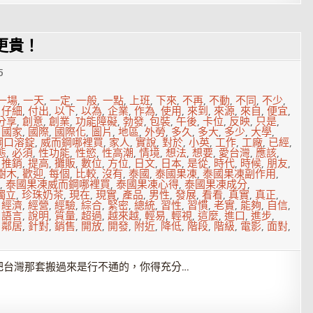
更貴！
5
一場
,
一天
,
一定
,
一般
,
一點
,
上班
,
下來
,
不再
,
不動
,
不同
,
不少
,
,
仔細
,
付出
,
以下
,
以為
,
企業
,
作為
,
使用
,
來到
,
來源
,
來自
,
便宜
,
分享
,
創意
,
創業
,
功能障礙
,
勃發
,
包裝
,
午後
,
卡位
,
反映
,
只是
,
,
國家
,
國際
,
國際化
,
圖片
,
地區
,
外勞
,
多久
,
多大
,
多少
,
大學
,
鋼口溶錠
,
威而鋼哪裡買
,
家人
,
實說
,
對於
,
小英
,
工作
,
工廠
,
已經
,
態
,
必須
,
性功能
,
性慾
,
性高潮
,
情境
,
想法
,
想要
,
愛台灣
,
應該
,
,
推銷
,
提高
,
攤販
,
數位
,
方位
,
日文
,
日本
,
是從
,
時代
,
時候
,
朋友
,
樹木
,
歡迎
,
每個
,
比較
,
沒有
,
泰國
,
泰國果凍
,
泰國果凍副作用
,
,
泰國果凍威而鋼哪裡買
,
泰國果凍心得
,
泰國果凍成分
,
獨立
,
珍珠奶茶
,
現在
,
現實
,
產品
,
男性
,
發展
,
看看
,
真實
,
真正
,
,
經濟
,
經營
,
經驗
,
綜合
,
緊密
,
總統
,
習性
,
習慣
,
老實
,
能夠
,
自信
,
,
語言
,
說明
,
質量
,
超過
,
越來越
,
輕易
,
輕視
,
這麼
,
進口
,
進步
,
,
鄰居
,
針對
,
銷售
,
開放
,
開發
,
附近
,
降低
,
階段
,
階級
,
電影
,
面對
,
把台灣那套搬過來是行不通的，你得充分…