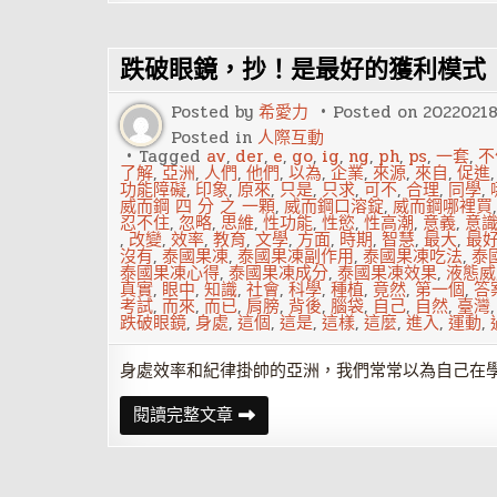
國
理
做
健
生
康
意，
跌破眼鏡，抄！是最好的獲利模式
東
西
標
Posted by
希愛力
Posted on
2022021
日
文
Posted in
人際互動
可
Tagged
av
,
der
,
e
,
go
,
ig
,
ng
,
ph
,
ps
,
一套
,
不
以
了解
,
亞洲
,
人們
,
他們
,
以為
,
企業
,
來源
,
來自
,
促進
賣
功能障礙
,
印象
,
原來
,
只是
,
只求
,
可不
,
合理
,
同學
,
更
威而鋼 四 分 之 一顆
,
威而鋼口溶錠
,
威而鋼哪裡買
貴！
忍不住
,
忽略
,
思維
,
性功能
,
性慾
,
性高潮
,
意義
,
意
,
改變
,
效率
,
教育
,
文學
,
方面
,
時期
,
智慧
,
最大
,
最
沒有
,
泰國果凍
,
泰國果凍副作用
,
泰國果凍吃法
,
泰
泰國果凍心得
,
泰國果凍成分
,
泰國果凍效果
,
液態威
真實
,
眼中
,
知識
,
社會
,
科學
,
種植
,
竟然
,
第一個
,
答
考試
,
而來
,
而已
,
肩膀
,
背後
,
腦袋
,
自己
,
自然
,
臺灣
跌破眼鏡
,
身處
,
這個
,
這是
,
這樣
,
這麼
,
進入
,
運動
,
身處效率和紀律掛帥的亞洲，我們常常以為自己在
跌
閱讀完整文章
破
眼
鏡，
抄！