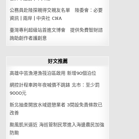
公務員赴陸探親得交親友名單 陸委會：必要
資訊 | 兩岸 | 中央社 CNA
臺灣專利超級站首進文博會 提供免費智財諮
詢助創作者護創意
好文推薦
高雄中芸漁港漁筏泊區啟用 新增90個泊位
網控計程車跨年夜喊價不跳錶 北市：至少罰
9000元
新北抽查開放水域遊憩業者 3間設免責條款已
改善
颱風凱米逼近 海巡管制民眾進入海邊農民加強
防颱