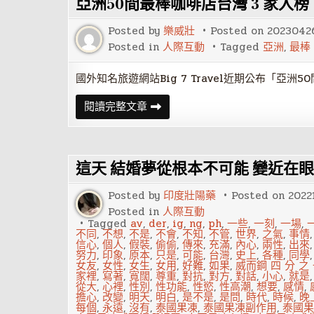
亞洲50間最棒咖啡店台灣 3 家入
巴
黎
視
Posted by
樂威壯
Posted on
2023042
為
浪
Posted in
人際互動
Tagged
亞洲
,
最棒
漫
國外知名旅遊網站Big 7 Travel近期公布「亞洲
亞
閱讀完整文章
洲
50
間
最
棒
這天 結婚夢從根本不可能 變近在
咖
啡
店
Posted by
印度壯陽藥
Posted on
2022
台
灣
Posted in
人際互動
3
Tagged
av
,
der
,
ig
,
ng
,
ph
,
一些
,
一刻
,
一場
,
家
不同
,
不想
,
不是
,
不會
,
不知
,
不管
,
世界
,
之氣
,
事情
入
信心
,
個人
,
假裝
,
偷偷
,
傳來
,
充滿
,
內心
,
兩性
,
出來
榜！
努力
,
印象
,
原本
,
只是
,
可能
,
台灣
,
史上
,
各種
,
同學
世
女友
,
女性
,
女生
,
女用
,
好難
,
如果
,
威而鋼 四 分 之
界
家裡
,
寫著
,
寬闊
,
尊重
,
對抗
,
對方
,
對話
,
小心
,
就是
冠
從大
,
心裡
,
性別
,
性功能
,
性慾
,
性高潮
,
想要
,
感情
,
軍
擔心
,
改變
,
明天
,
明白
,
是不是
,
是問
,
時代
,
時候
,
晚
咖
每個
,
永遠
,
沒有
,
泰國果凍
,
泰國果凍副作用
,
泰國果