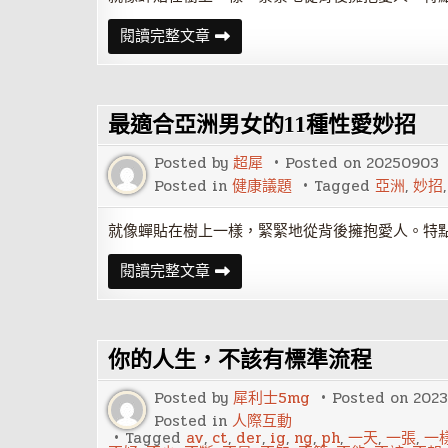
最
閱讀完整文章
適
合
亞
洲
男
最適合亞洲男女的11種性愛妙招
女
的
11
Posted by
超犀
Posted on
20250903
種
愛
Posted in
健康議題
Tagged
亞洲
,
妙招
愛
妙
招
就像蟬貼在樹上一樣，緊緊地從背後擁抱愛人。特
最
閱讀完整文章
適
合
亞
洲
男
你的人生，不該有標準流程
女
的
11
Posted by
犀利士5mg
Posted on
202
種
性
Posted in
人際互動
愛
Tagged
av
,
ct
,
der
,
ig
,
ng
,
ph
,
一天
,
一張
,
一