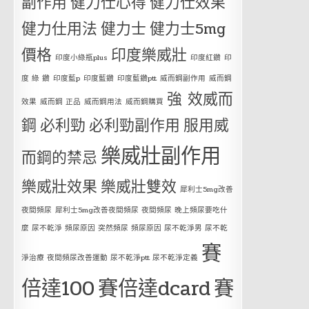
副作用
健力仕心得
健力仕效果
健力仕用法
健力士
健力士5mg
價格
印度樂威壯
印度小綠瓶plus
印度紅鑽
印
度 綠 鑽
印度藍p
印度藍鑽
印度藍鑽ptt
威而鋼副作用
威而鋼
強 效威而
效果
威而鋼 正品
威而鋼用法
威而鋼購買
鋼
必利勁
必利勁副作用
服用威
樂威壯副作用
而鋼的禁忌
樂威壯效果
樂威壯雙效
犀利士5mg改善
夜間頻尿
犀利士5mg改善夜間頻尿 夜間頻尿 晚上頻尿要吃什
麼 尿不乾淨 頻尿原因 突然頻尿 頻尿原因 尿不乾淨男 尿不乾
賽
淨治療 夜間頻尿改善運動 尿不乾淨ptt 尿不乾淨定義
倍達100
賽倍達dcard
賽