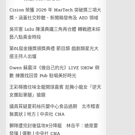
Cision 榮獲 2026 年 MarTech 突破獎三項大
獎，涵蓋社交聆聽、新聞稿發佈及 AEO 領域
吳宗憲 Lulu 陳漢典鐵三角再合體 轉戰週末綜
藝八點黃金時段
第61屆金鐘獎頒獎典禮 節目類 戲劇類星光大
道主持人出爐
Owen 蘇震洋《做自己的光》LIVE SHOW 倒
數 練團找回昔 Pub 駐唱美好時光
王彩樺擔任味全龍開球嘉賓 尬舞小龍女「逆天
女團鉛筆腿」搶鏡
議員質疑夏莉絲托嬰中心食品過期 北市稽查
無異狀 | 地方 | 中央社 CNA
獅隊遭完封後猛攻8分降龍 林岳平：總是要
發揮 | 運動 | 中央社 CNA