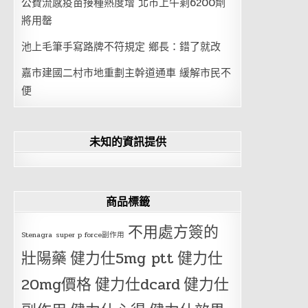
公費流感疫苗接種熱度增 北市上午剩6200劑
將用罄
池上毛筆手寫路牌不符規定 鄉長：錯了就改
嘉市建國二村市地重劃主幹道通車 緩解市民不
便
未知的資訊提供
商品標籤
不用處方簽的
Stenagra
super p force副作用
壯陽藥
健力仕5mg ptt
健力仕
20mg價格
健力仕dcard
健力仕