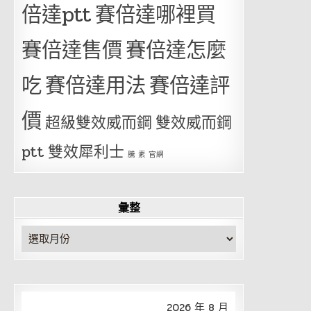
倍達ptt
賽倍達哪裡買
賽倍達售價
賽倍達怎麼
吃
賽倍達用法
賽倍達評
價
超級雙效威而鋼
雙效威而鋼
ptt
雙效犀利士
騰 素 官網
彙整
彙
整
2026 年 8 月