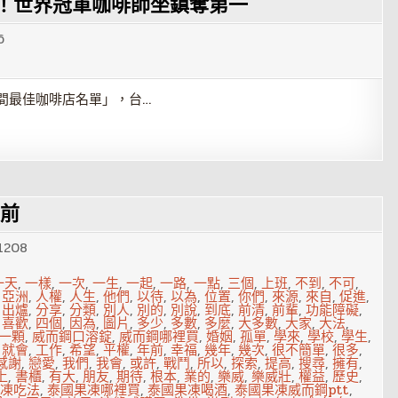
榜！世界冠軍咖啡師坐鎮奪第一
6
50間最佳咖啡店名單」，台…
眼前
1208
一天
,
一樣
,
一次
,
一生
,
一起
,
一路
,
一點
,
三個
,
上班
,
不到
,
不可
,
,
亞洲
,
人權
,
人生
,
他們
,
以待
,
以為
,
位置
,
你們
,
來源
,
來自
,
促進
,
,
出爐
,
分享
,
分類
,
別人
,
別的
,
別說
,
到底
,
前清
,
前輩
,
功能障礙
,
,
喜歡
,
四個
,
因為
,
圖片
,
多少
,
多數
,
多麼
,
大多數
,
大家
,
大法
,
 一顆
,
威而鋼口溶錠
,
威而鋼哪裡買
,
婚姻
,
孤單
,
學來
,
學校
,
學生
,
,
就會
,
工作
,
希望
,
平權
,
年前
,
幸福
,
幾年
,
幾次
,
很不簡單
,
很多
,
感謝
,
戀愛
,
我們
,
我會
,
或許
,
戰鬥
,
所以
,
探索
,
提高
,
搜尋
,
擁有
,
上
,
書櫃
,
有大
,
朋友
,
期待
,
根本
,
業的
,
樂威
,
樂威壯
,
權益
,
歷史
,
凍吃法
,
泰國果凍哪裡買
,
泰國果凍喝酒
,
泰國果凍威而鋼ptt
,