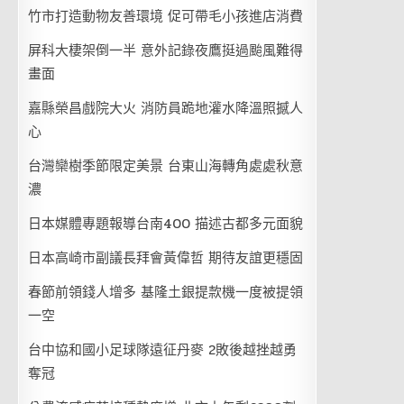
竹市打造動物友善環境 促可帶毛小孩進店消費
屏科大棲架倒一半 意外記錄夜鷹挺過颱風難得
畫面
嘉縣榮昌戲院大火 消防員跪地灌水降溫照撼人
心
台灣欒樹季節限定美景 台東山海轉角處處秋意
濃
日本媒體專題報導台南400 描述古都多元面貌
日本高崎市副議長拜會黃偉哲 期待友誼更穩固
春節前領錢人增多 基隆土銀提款機一度被提領
一空
台中協和國小足球隊遠征丹麥 2敗後越挫越勇
奪冠