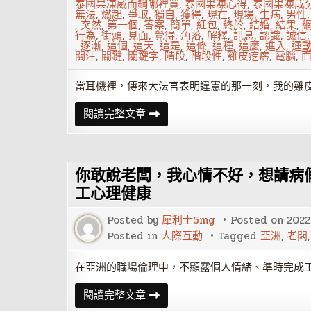
啡
泰國果凍威而鋼哪裡買
,
泰國果凍心得
,
泰國果凍成
師
無法
,
燃起
,
爭取
,
獨自
,
獲得
,
現在
,
現場
,
生病
,
男性
坐
,
突然
,
第一個
,
答案
,
簡單
,
紅包
,
終於
,
結婚
,
結果
,
鎮
行為
,
街頭
,
見面
,
覺得
,
角落
,
解釋
,
訊息
,
認識
,
誠信
奪
,
逐漸
,
這個
,
這天
,
這是
,
這條
,
這種
,
這麼
,
進入
,
運
第
關注
,
關鍵
,
關鍵字
,
階段
,
階段性
,
雞皮疙瘩
,
電腦
,
一
當耳機裡，傳來大法官表明違憲的那一刻，我的雞
這
閱讀完整文章
天
結
婚
夢
從
你敢說老闆，我心情不好，想請病
根
本
工心理健康
不
可
能
Posted by
犀利士5mg
Posted on
2022
變
Posted in
人際互動
Tagged
亞洲
,
老闆
近
在
眼
在亞洲的職場倫理中，不顯露個人情緒、準時完成
前
你
閱讀完整文章
敢