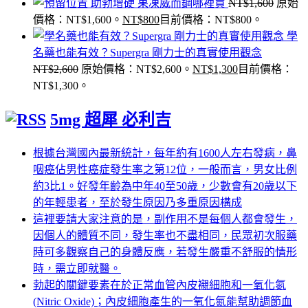
助勃增硬 果凍威而鋼哪裡買
NT$
1,600
原始
價格：NT$1,600。
NT$
800
目前價格：NT$800。
學
名藥也能有效？Supergra 剛力士的真實使用觀念
NT$
2,600
原始價格：NT$2,600。
NT$
1,300
目前價格：
NT$1,300。
5mg 超犀 必利吉
根據台灣國內最新統計，每年約有1600人左右發病，鼻
咽癌佔男性癌症發生率之第12位，一般而言，男女比例
約3比1。好發年齡為中年40至50歲，少數會有20歲以下
的年輕患者，至於發生原因乃多重原因構成
這裡要請大家注意的是，副作用不是每個人都會發生，
因個人的體質不同，發生率也不盡相同，民眾初次服藥
時可多觀察自己的身體反應，若發生嚴重不舒服的情形
時，需立即就醫。
勃起的關鍵要素在於正常血管內皮襯細胞和一氧化氮
(Nitric Oxide)；內皮細胞產生的一氧化氮能幫助調節血