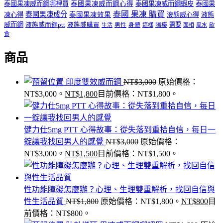
泰國果凍威而鋼哪裡買
泰國果凍威而鋼心得
泰國果凍威而鋼蝦皮
泰國果
泰國 果凍 購買
泰國果凍成分
凍心得
泰國果凍效果
液態威心得
液態
威而鋼
液態威而鋼ptt
液態威購買
男性
陽痿
需要
生活
身體
這樣
面相
風水
飲
食
商品
印度雙效威而鋼
NT$
3,000
原始價格：
NT$3,000。
NT$
1,800
目前價格：NT$1,800。
健力仕5mg PTT 心得故事：從失落到重拾自信，每日一
錠讓我找回男人的感覺
NT$
3,000
原始價格：
NT$3,000。
NT$
1,500
目前價格：NT$1,500。
性功能障礙怎麼辦？心理、生理雙重解析，找回自信與
性生活品質
NT$
1,800
原始價格：NT$1,800。
NT$
800
目
前價格：NT$800。