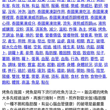
有害
,
有效
,
有無
,
有益
,
服用
,
服藥
,
根據
,
樂威
,
樂威壯
,
歡迎
,
殘
留
,
沒有
,
沖泡
,
油炸
,
泰國果凍副作用
,
泰國果凍吃法
,
泰國果凍
哪裡買
,
泰國果凍威而鋼ptt
,
泰國果凍威而鋼哪裡買
,
泰國果凍
心得
,
泰國果凍成分
,
泰國果凍效果
,
流失
,
液態威而鋼ptt
,
液態
威購買
,
淀粉
,
清蒸
,
清蒸魚
,
減少
,
溫和
,
炸彈
,
為主
,
烤箱
,
烤魚
,
烹調油
,
熱量
,
燒的
,
營養
,
營養價值
,
營養物質
,
營養素
,
物質
,
狀
況
,
產生
,
用微
,
用油
,
發出
,
發現
,
益處
,
直接
,
相關
,
真正
,
破壞
,
碳水化合物
,
種被
,
空氣
,
經過
,
維持
,
維生素
,
缺點
,
肉餡
,
胡蘿
卜
,
胡蘿卜素
,
能帶
,
脂肪
,
脂肪酸
,
膽固醇
,
致癌
,
致癌物
,
茄子
,
薯類
,
藥物
,
蘿卜
,
蛋黃
,
血壓
,
血管
,
血脂
,
行為
,
裡的
,
要性
,
認
為
,
調味
,
變軟
,
豐富
,
起來
,
起動
,
超標
,
身體
,
身體狀況
,
這是
,
這
樣
,
進行
,
過於
,
過程
,
達到
,
還有
,
還能
,
鍋底
,
開始
,
降低
,
陰莖
,
陽痿
,
雙效
,
雙重
,
需要
,
青椒
,
須有
,
風險
,
食材
,
食物
,
食物中毒
,
飽和
,
體質
,
高溫
,
魚是
,
點在
烤魚在我國，烤魚是時下流行的吃魚方法之一。飯店裡的烤魚
大多先經過油炸，再進行燒制。然而，煎炸對歐米伽3脂肪酸
（一種不飽和脂肪酸，有益心腦血管健康）的破壞是最嚴重
的，在此過程中還可能產生致癌物。相關研究表明，油炸魚、