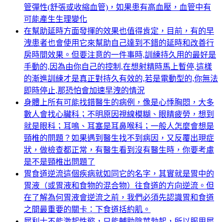
管彈性(舒張或收縮血管)，如果患有高血壓，血管中有
可能產生生理變化
在幫助延時方面發揮的效果也值得肯定，目前，有的早
洩患者也會使用它來幫助自己達到不錯的延時和改善行
房時間效果。但要注意的一件事時,訓練持久用的最好是
手動的,因為由你自己的控制,在想射精時馬上暫停,這樣
的漸進訓練才是真正對持久有效的,若是電動型的,你無法
即時停止,那恐怕會加速早洩的情況
身體上所有可能找錯醫生的病例，像是心悸胸悶，大多
數人會找心臟科；不明原因視線模糊、眼睛疲勞，想到
就是眼科；耳鳴、耳塞是耳鼻喉科；一般人怎麼會想是
頸椎的問題？如果遇到醫生找不到病因，又反覆出現症
狀，做檢查都正常，有醫生看到沒有醫生時，你要考慮
是不是頸椎出問題了
胃食道逆流這個疾病就如同它的名字，其實就是胃中的
胃液（或胃液和食物的混合物）往食道的方向逆流。但
在了解為何胃液會逆流之前，我們必須先認識胃和食道
之間最重要的關卡：下食道括約肌。
犀利士不能激起性慾，只能輔助陰莖勃起，所以服用犀