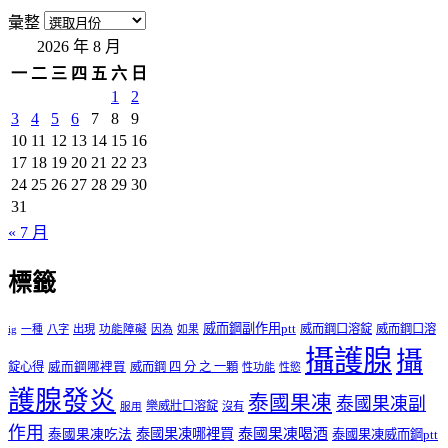
彙整
2026 年 8 月
一
二
三
四
五
六
日
1
2
3
4
5
6
7
8
9
10
11
12
13
14
15
16
17
18
19
20
21
22
23
24
25
26
27
28
29
30
31
« 7 月
標籤
威而鋼副作用ptt
威而鋼口溶錠
威而鋼口溶
ig
一種
八字
出現
功能障礙
因為
如果
攝護腺
攝
錠心得
威而鋼哪裡買
威而鋼 四 分 之 一顆
性功能
性慾
護腺發炎
泰國果凍
泰國果凍副
樂威壯口溶錠
沒有
服用
作用
泰國果凍哪裡買
泰國果凍喝酒
泰國果凍吃法
泰國果凍威而鋼ptt