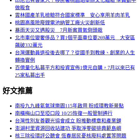
印尼也有客家人！移民署桃園站舉辦文化體驗 學員動手
做粄食
雲林國產羊乳檢驗符合國家標準 安心享用羊肉羊乳
桃園高風險廢鋰電池納管工廠火災創新低
暴雨天災又遇股災 7月新案買氣倒頭栽
北市車位變奢侈品？買1個平面車位要269萬元 大安區
飆破332萬元
台灣運動員退役後去哪了？從國手到教練、創業的人生
轉換實例
百億量化私募平方和投資宣佈1億元自購，7月以來已有
25家私募出手
好文推薦
南投九九峰氦氣球樂園115年啟用 盼成環教新景點
南橫梅山口至埡口段 10/25恢復一般管制通行
台灣性別友善觀光協會成立 盼推動標章和產業鏈
澎湖村里資源回收站建功 爭取淨零碳排典範島嶼
核三除役環評公聽會 恆春居民憂核廢料處置等問題