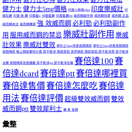
健力士
健力士5mg價格
印度樂威壯
印度小綠瓶plus
印
度紅鑽
印度 綠 鑽
印度藍p
印度藍鑽
印度藍鑽ptt
威而鋼副作用
威而鋼效果
威而鋼 正品
強 效威而鋼
必利勁
必利勁副作
威而鋼用法
威而鋼購買
樂威壯副作用
用
服用威而鋼的禁忌
樂威
壯效果
樂威壯雙效
犀利士5mg改善夜間頻尿
犀利士5mg改善夜間頻尿
夜間頻尿 晚上頻尿要吃什麼 尿不乾淨 頻尿原因 突然頻尿 頻尿原因 尿不乾淨男 尿不乾淨
賽倍達100
賽
治療 夜間頻尿改善運動 尿不乾淨ptt 尿不乾淨定義
倍達dcard
賽倍達ptt
賽倍達哪裡買
賽倍達售價
賽倍達怎麼吃
賽倍達
用法
賽倍達評價
超級雙效威而鋼
雙效
威而鋼ptt
雙效犀利士
騰 素 官網
彙整