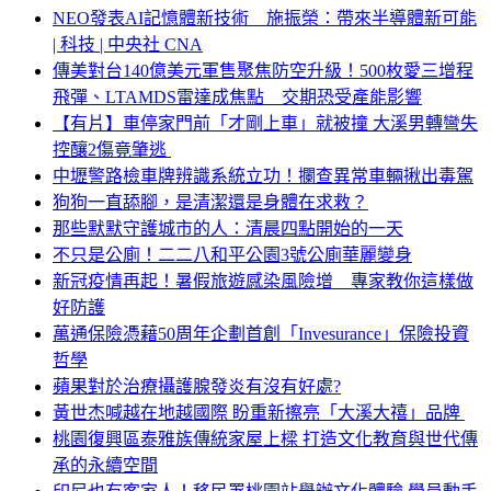
NEO發表AI記憶體新技術 施振榮：帶來半導體新可能
| 科技 | 中央社 CNA
傳美對台140億美元軍售聚焦防空升級！500枚愛三增程
飛彈、LTAMDS雷達成焦點 交期恐受產能影響
【有片】車停家門前「才剛上車」就被撞 大溪男轉彎失
控釀2傷竟肇逃
中壢警路檢車牌辨識系統立功！攔查異常車輛揪出毒駕
狗狗一直舔腳，是清潔還是身體在求救？
那些默默守護城市的人：清晨四點開始的一天
不只是公廁！二二八和平公園3號公廁華麗變身
新冠疫情再起！暑假旅遊感染風險增 專家教你這樣做
好防護
萬通保險憑藉50周年企劃首創「Invesurance」保險投資
哲學
蘋果對於治療攝護腺發炎有沒有好處?
黃世杰喊越在地越國際 盼重新擦亮「大溪大禧」品牌
桃園復興區泰雅族傳統家屋上樑 打造文化教育與世代傳
承的永續空間