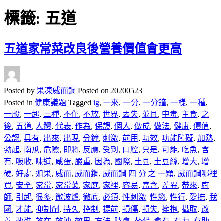
標籤:
五道
五道家常菜改良後營養價值會更高
Posted by
果凍威而鋼
Posted on
20200523
Posted in
健康議題
Tagged
ig
,
一來
,
一分
,
一分鐘
,
一樣
,
一種
,
一般
,
一起
,
三種
,
不僅
,
不放
,
世界
,
丟失
,
並且
,
中毒
,
主食
,
之
後
,
五道
,
人體
,
代表
,
作為
,
保證
,
個人
,
做成
,
做法
,
健康
,
價值
,
公認
,
具有
,
出來
,
出現
,
分鐘
,
刺激
,
前用
,
功效
,
功能障礙
,
加熱
,
勃起
,
南瓜
,
危險
,
即將
,
反應
,
受到
,
口腔
,
只是
,
可能
,
吃魚
,
含
有
,
吸收
,
味道
,
咸蛋
,
嚴重
,
因為
,
國際
,
土豆
,
土豆絲
,
增大
,
增
硬
,
好處
,
如果
,
威而
,
威而鋼
,
威而鋼 四 分 之 一顆
,
威而鋼哪裡
買
,
安全
,
家常
,
家常菜
,
家庭
,
家裡
,
容易
,
富含
,
差異
,
帶來
,
廚
師
,
引起
,
很多
,
微波爐
,
徹底
,
必須
,
性刺激
,
性慾
,
性行
,
愛撫
,
我
國
,
才能
,
抑制劑
,
持久
,
控制
,
提前
,
損傷
,
損失
,
擁抱
,
攝取
,
改
善
,
改進
,
放在
,
放油
,
效果
,
方法
,
時會
,
替代
,
會有
,
有力
,
有助
,