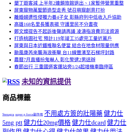
墾丁遊客減 上半年2連鎖旅館退出、1家暫停營業重整
屏東寵物萬聖節造型走秀 號召萌寵創意打扮
離婚婦遭性侵獨力養4子女 彰縣府列中低收入戶協助
高雄168名里長獲表揚 守護里民不分晝夜
鄭文燦提告不起訴後聲請再議 凌濤指浪費司法資源
打造桃園社宅 預計119年竣工35處完工量近萬戶
屏東與日本近鐵推聯名便當 結合在地食材限量供應
颱風康芮來襲海浪衝擊 台11線豐濱至石梯坪封路
農曆7月直播扮鬼嚇人 彰化警逮2男送辦
春節出行 三重國道客運站旁1/24起增機車臨停區
未知的資訊提供
商品標籤
不用處方簽的壯陽藥
健力仕
Stenagra
super p force副作用
5mg ptt
健力仕20mg價格
健力仕dcard
健力仕
副作用
健力仕心得
健力仕效果
健力仕用法