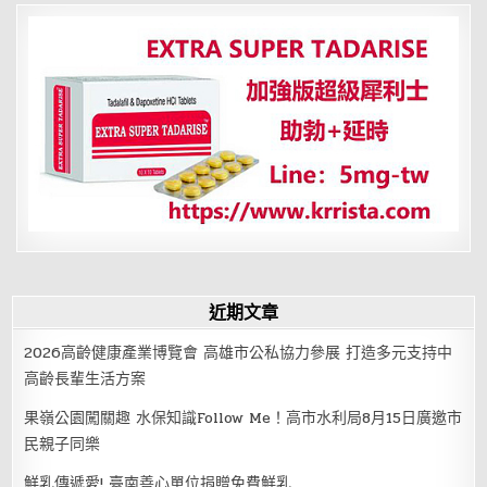
何
善
用
乳
制
品
近期文章
2026高齡健康產業博覽會 高雄市公私協力參展 打造多元支持中
高齡長輩生活方案
果嶺公園闖關趣 水保知識Follow Me！高市水利局8月15日廣邀市
民親子同樂
鮮乳傳遞愛! 臺南善心單位捐贈免費鮮乳