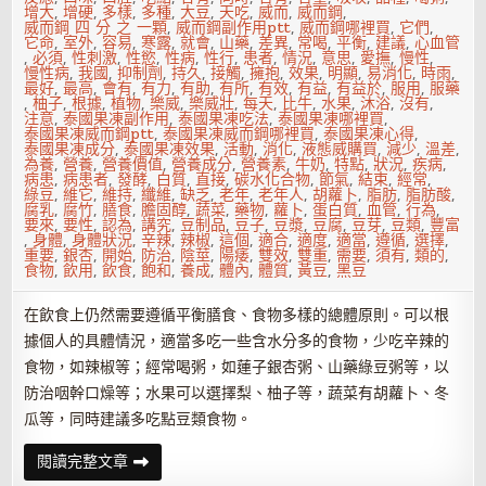
增大
,
增硬
,
多樣
,
多種
,
大豆
,
天吃
,
威而
,
威而鋼
,
威而鋼 四 分 之 一顆
,
威而鋼副作用ptt
,
威而鋼哪裡買
,
它們
,
它命
,
室外
,
容易
,
寒露
,
就會
,
山藥
,
差異
,
常喝
,
平衡
,
建議
,
心血管
,
必須
,
性刺激
,
性慾
,
性病
,
性行
,
患者
,
情況
,
意思
,
愛撫
,
慢性
,
慢性病
,
我國
,
抑制劑
,
持久
,
接觸
,
擁抱
,
效果
,
明顯
,
易消化
,
時雨
,
最好
,
最高
,
會有
,
有力
,
有助
,
有所
,
有效
,
有益
,
有益於
,
服用
,
服藥
,
柚子
,
根據
,
植物
,
樂威
,
樂威壯
,
每天
,
比牛
,
水果
,
沐浴
,
沒有
,
注意
,
泰國果凍副作用
,
泰國果凍吃法
,
泰國果凍哪裡買
,
泰國果凍威而鋼ptt
,
泰國果凍威而鋼哪裡買
,
泰國果凍心得
,
泰國果凍成分
,
泰國果凍效果
,
活動
,
消化
,
液態威購買
,
減少
,
溫差
,
為養
,
營養
,
營養價值
,
營養成分
,
營養素
,
牛奶
,
特點
,
狀況
,
疾病
,
病患
,
病患者
,
發酵
,
白質
,
直接
,
碳水化合物
,
節氣
,
結束
,
經常
,
綠豆
,
維它
,
維持
,
纖維
,
缺乏
,
老年
,
老年人
,
胡蘿卜
,
脂肪
,
脂肪酸
,
腐乳
,
腐竹
,
膳食
,
膽固醇
,
蔬菜
,
藥物
,
蘿卜
,
蛋白質
,
血管
,
行為
,
要來
,
要性
,
認為
,
講究
,
豆制品
,
豆子
,
豆漿
,
豆腐
,
豆芽
,
豆類
,
豐富
,
身體
,
身體狀況
,
辛辣
,
辣椒
,
這個
,
適合
,
適度
,
適當
,
遵循
,
選擇
,
重要
,
銀杏
,
開始
,
防治
,
陰莖
,
陽痿
,
雙效
,
雙重
,
需要
,
須有
,
類的
,
食物
,
飲用
,
飲食
,
飽和
,
養成
,
體內
,
體質
,
黃豆
,
黑豆
在飲食上仍然需要遵循平衡膳食、食物多樣的總體原則。可以根
據個人的具體情況，適當多吃一些含水分多的食物，少吃辛辣的
食物，如辣椒等；經常喝粥，如蓮子銀杏粥、山藥綠豆粥等，以
防治咽幹口燥等；水果可以選擇梨、柚子等，蔬菜有胡蘿卜、冬
瓜等，同時建議多吃點豆類食物。
寒
閱讀完整文章
露