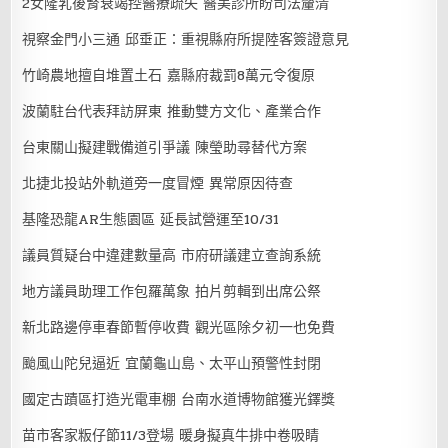
2女隆乳後腎衰竭控醫療疏失 醫美診所盼司法釐清
視察金門小三通 邱垂正：重視縣府所提陸客簽證意見
竹崎農地擅自堆置土石 嘉縣府裁罰8萬元令復原
波蘭駐台代表拜訪屏東 推動雙方文化、產業合作
台東關山擬建戰備道引爭議 陳瑩助尋替代方案
北捷北投站外軌道旁一度冒煙 異常原因待查
基隆恐龍AR生態園區 延長試營運至10/31
議員質疑台中違建數量高 市府研議建立查詢系統
地方議員助理工作包羅萬象 拍片剪輯到出席公祭
新北路邊停車春節暫停收費 觀光區除夕初一也免費
颱風山陀兒逼近 宜蘭龜山島、太平山預警性封閉
國定古蹟區打造光電車棚 台南水道博物館獲光鐸獎
苗市客家粄仔節11/3登場 暖身擬真牛排中卷吸睛