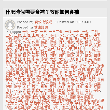
雜
糧
有
哪
什麼時候需要食補？教你如何食補
些
Posted by
雙效液態威
Posted on
20240314
Posted in
健康議題
Tagged
一些
,
一定
,
一日
,
一日三餐
,
一樣
,
一種
,
一點
,
三月
,
三種
,
三餐
,
上個
,
上應
,
不了
,
不可
,
不吃
,
不同
,
不宜
,
世界
,
中醫
,
中醫理論
,
之後
,
之氣
,
之為
,
之道
,
了解
,
五臟
,
五行
,
五谷
,
人們
,
人體
,
低下
,
作為
,
作用
,
佳品
,
保養
,
個人
,
健脾
,
傳統
,
價值
,
元素
,
兩種
,
六種
,
具有
,
冬季
,
冬瓜
,
出現
,
分別
,
分鐘
,
利於
,
制宜
,
刺激
,
功效
,
功能障礙
,
加熱
,
助於
,
勃起
,
動物
,
化學
,
區別
,
十二
,
南瓜
,
危害
,
原則
,
反應
,
口腔
,
只要
,
可能
,
可致
,
吃苦
,
各類
,
同時
,
同食
,
含維
,
含量
,
吸收
,
咸味
,
哪種
,
四時
,
因性
,
因為
,
增大
,
增強
,
增硬
,
夏季
,
夏日
,
多數
,
多為
,
多食
,
大棗
,
大類
,
天地
,
如何
,
如果
,
威而
,
威而鋼
,
威而鋼 四 分 之 一顆
,
威而鋼哪裡買
,
子午
,
子午卯酉
,
子時
,
季節
,
它們
,
它命
,
宜多
,
宜多吃
,
宜忌
,
富含
,
寒涼
,
對人
,
對應
,
少食
,
就是
,
屬於
,
山楂
,
山藥
,
差異
,
平肝
,
引起
,
強的
,
形式
,
很強
,
微量元素
,
必須
,
忌食
,
性刺激
,
性慾
,
性行
,
意思
,
愛撫
,
慢性
,
應多
,
應多食
,
應有
,
所以
,
抑制劑
,
抗拒
,
持久
,
損傷
,
搭配
,
擁抱
,
效果
,
新鮮
,
日常
,
明顯
,
易消化
,
春夏
,
春天
,
春季
,
時候
,
時節
,
最好
,
會有
,
有利
,
有利於
,
有力
,
有助
,
有助於
,
有害
,
有所
,
有效
,
有毒
,
有益
,
服用
,
服藥
,
木耳
,
杏子
,
板栗
,
某種
,
柚子
,
栗子
,
核桃
,
根據
,
桂圓
,
桃子
,
構成
,
樂威
,
樂威壯
,
樂威壯口溶錠
,
橄欖
,
橘子
,
橙子
,
檸檬
,
殺人
,
氣之
,
氣味
,
氣虛
,
氣血
,
水中
,
水果
,
泥鰍
,
注意
,
注重
,
泰國果凍
,
泰國果凍副作用
,
泰國果凍吃法
,
泰國果凍哪裡買
,
泰國果凍威而鋼ptt
,
泰國果凍威而鋼哪裡買
,
泰國果凍威而鋼心得
,
泰國果凍心得
,
泰國果凍成分
,
泰國果凍效果
,
活動
,
海參
,
海魚
,
消化
,
液態威而鋼
,
液態威購買
,
淀粉
,
清淡
,
清熱
,
清燥
,
溫胃
,
溫補
,