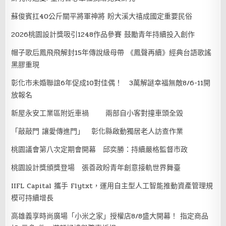
蘇俊賓扛40公斤關平將軍神將 盼大溪大禧成國定重要民俗
2026桃園設計獎吸引1248作品參賽 鼓勵青年持續投入創作
帽子歌后鳳飛飛解封15年傳說級母帶 《鳳聲再續》經典台語歌謠
黑膠重現
彰化市未婚聯誼6年促成10對佳偶！ 3萬解謎幸福無敵8/6-11開
放報名
新屋永安工業區附近車禍 兩部自小客對撞車頭全毀
「敲敲門 讓愛傳進門」 彰化縣啟動獨居老人訪查作業
桃園議會第八次定期會開幕 邱奕勝：持續嚴格監督市政
桃園設計獎頒獎登場 張善政盼青年創意接軌世界舞臺
IIFL Capital 攜手 Flytxt，運用自主型人工智能推動資產管理規
模可持續增長
高雄義享時尚廣場「小米之家」授權店8/8盛大開幕！ 指定商品