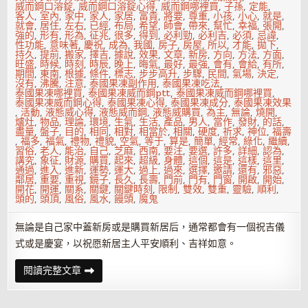
威而鋼口溶錠
,
威而鋼口溶錠心得
,
威而鋼哪裡買
,
子孫
,
定能
,
客人
,
室內
,
家中
,
家人
,
家居
,
富貴
,
將要
,
尊重
,
小孩
,
小心
,
就是
,
就會
,
居住
,
左右
,
已經
,
布局
,
希望
,
師會
,
帶來
,
幫忙
,
幸福
,
張開
,
強的
,
形有
,
形為
,
征兆
,
很多
,
得到
,
必利勁
,
必利吉
,
必須
,
忌諱
,
性功能
,
意味著
,
慶祝
,
成為
,
我國
,
房子
,
房屋
,
所以
,
才能
,
拋下
,
持久
,
提前
,
搬家
,
擇吉
,
據說
,
效果
,
文章
,
新房
,
方向
,
方法
,
方面
,
旺盛
,
時候
,
時刻
,
時辰
,
晚上
,
晦氣
,
最好
,
最強
,
會有
,
會給
,
有所
,
期間
,
東南
,
根據
,
條件
,
標志
,
步步高升
,
步驟
,
民間
,
氣場
,
決定
,
沒有
,
沸騰
,
注意
,
泰國果凍副作用
,
泰國果凍吃法
,
泰國果凍哪裡買
,
泰國果凍威而鋼ptt
,
泰國果凍威而鋼哪裡買
,
泰國果凍威而鋼心得
,
泰國果凍心得
,
泰國果凍成分
,
泰國果凍效果
,
活動
,
液態威心得
,
液態威而鋼
,
液態威購買
,
為主
,
無論
,
燒開
,
爐灶
,
物品
,
理論
,
環境
,
生氣
,
生活
,
產品
,
男人
,
當作
,
發財
,
的話
,
盡量
,
盤子
,
目的
,
相同
,
相對
,
相當於
,
相關
,
硬度
,
祈求
,
神位
,
福壽
,
福多
,
福氣
,
禮物
,
禮貌
,
空氣
,
等于
,
算是
,
簡單
,
經常
,
綠化
,
繼續
,
習俗
,
老人
,
能治
,
自己
,
芝麻
,
西南
,
要注
,
要選
,
許多
,
詳細
,
認為
,
講究
,
象征
,
財源
,
購買
,
起來
,
超級
,
身體
,
這個
,
這是
,
這樣
,
這里
,
通過
,
進入
,
進新
,
運勢
,
運大
,
過上
,
過來
,
選擇
,
邀請
,
還有
,
邪惡
,
鄰居
,
重要
,
重視
,
鏡子
,
長久
,
長壽
,
門前
,
門有
,
門窗
,
開啟
,
開始
,
開花
,
開運
,
關系
,
關鍵
,
關鍵時刻
,
限制
,
雙效
,
雙重
,
靈驗
,
順利
,
頭的
,
頭頂
,
風俗
,
風水
,
饅頭
,
魔鬼
無論是自己家中蓋新房或是購買新居后，通常都會有一個祝吉儀
式或是慶宴，以祝愿新居主人平安順利、吉祥如意。
新
閱讀完整文章
房
入
住