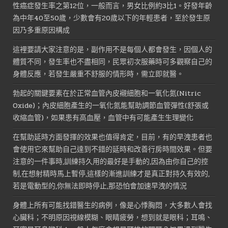
性癌症發生率之第12位，一般而言，男女比例約3比1。好發年齡
為中年40至50歲，少數會有20歲以下的年輕患者，至於發生原
因乃多重原因構成
這裡要請大家注意的是，副作用不是每個人都會發生，因個人的
體質不同，發生率也不盡相同，民眾初次服藥時可多觀察自己的
身體反應，若發生嚴重不舒服的情形時，需立即就醫。
勃起的關鍵要素在於正常血管內皮襯細胞和一氧化氮(Nitric
Oxide)；內皮細胞產生的一氧化氮能幫助調節血管彈性(舒張或
收縮血管)，如果患有高血壓，血管中有可能產生生理變化
在幫助延時方面發揮的效果也值得肯定，目前，有的早洩患者也
會使用它來幫助自己達到不錯的延時和改善行房時間效果。但要
注意的一件事時,訓練持久用的最好是手動的,因為由你自己的控
制,在想射精時馬上暫停,這樣的漸進訓練才是真正對持久有效的,
若是電動型的,你無法即時停止,那恐怕會加速早洩的情況
身體上所有可能找錯醫生的病例，像是心悸胸悶，大多數人會找
心臟科；不明原因視線模糊、眼睛疲勞，想到就是眼科；耳鳴、