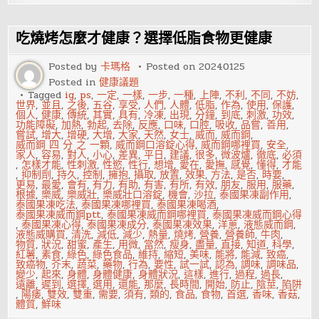
時
雨
季
結
吃燒烤怎麼才健康？選擇低脂食物更健康
束
多
吃
Posted by
卡瑪格
Posted on
20240125
豆
Posted in
健康議題
類
Tagged
ig
,
ps
,
一定
,
一樣
,
一步
,
一種
,
上陣
,
不利
,
不同
,
不妨
,
世界
,
並且
,
之後
,
五谷
,
享受
,
人們
,
人體
,
低脂
,
作為
,
使用
,
保護
,
個人
,
健康
,
傳統
,
其實
,
具有
,
冷凍
,
出現
,
分鐘
,
到底
,
刺激
,
功效
,
功能障礙
,
加熱
,
勃起
,
去除
,
反應
,
口味
,
口腔
,
吸收
,
品嘗
,
善用
,
嘗試
,
增大
,
增硬
,
大增
,
大家
,
天然
,
女士
,
威而
,
威而鋼
,
威而鋼 四 分 之 一顆
,
威而鋼口溶錠心得
,
威而鋼哪裡買
,
安全
,
家人
,
容易
,
對人
,
小心
,
差異
,
平日
,
建議
,
很多
,
微波爐
,
徹底
,
必須
,
怎樣才能
,
性刺激
,
性慾
,
性行
,
想增
,
愛在
,
愛撫
,
感覺
,
懂得
,
才能
,
抑制劑
,
持久
,
控制
,
擁抱
,
攝取
,
放置
,
效果
,
方法
,
是否
,
時要
,
更易
,
最愛
,
會有
,
有力
,
有助
,
有害
,
有所
,
有效
,
朋友
,
服用
,
服藥
,
根據
,
樂威
,
樂威壯
,
樂威壯口溶錠
,
機會
,
沙拉
,
泰國果凍副作用
,
泰國果凍吃法
,
泰國果凍哪裡買
,
泰國果凍喝酒
,
泰國果凍威而鋼ptt
,
泰國果凍威而鋼哪裡買
,
泰國果凍威而鋼心得
,
泰國果凍心得
,
泰國果凍成分
,
泰國果凍效果
,
洋蔥
,
液態威而鋼
,
液態威購買
,
清洗
,
減低
,
減少
,
熱量
,
燒烤
,
營養
,
營養師
,
牛肉
,
物質
,
狀況
,
甜蜜
,
產生
,
用微
,
當然
,
瘦身
,
盡量
,
直接
,
知道
,
科學
,
紅薯
,
素食
,
綠色
,
綠色食品
,
維持
,
縮短
,
美味
,
能將
,
能減
,
致癌
,
致癌物
,
芥末
,
蔬菜
,
藥物
,
行為
,
要性
,
試一試
,
認為
,
調味
,
調味品
,
變少
,
起來
,
身體
,
身體健康
,
身體狀況
,
這樣
,
進行
,
過程
,
過長
,
遠離
,
遲到
,
選擇
,
選用
,
還能
,
那麼
,
長時間
,
開始
,
防止
,
陰莖
,
陷阱
,
陽痿
,
雙效
,
雙重
,
需要
,
須有
,
類的
,
食品
,
食物
,
首選
,
香味
,
香菇
,
體質
,
鮮味