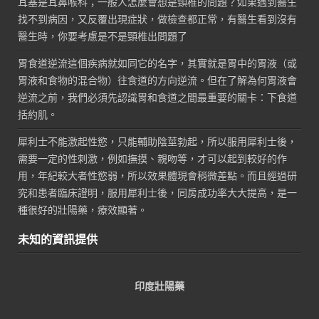
耳塞是耳鼻喉科；一般人怎麼會想是頸椎的問題？如果遇到醫生
找不到病因，又反覆出現症狀，做檢查都正常，有醫生看到沒有
醫生時，你要考慮是不是頸椎出問題了
胃食道逆流這個疾病就如同它的名字，其實就是胃中的胃液（或
胃液和食物的混合物）往食道的方向逆流。但在了解為何胃液會
逆流之前，我們必須先認識胃和食道之間最重要的關卡：下食道
括約肌。
犀利士不能激起性慾，只能輔助陰莖勃起，所以服用犀利士後，
需要一定的性刺激，例如撫摸、親吻等，才可以起到較好的作
用，年紀較大者性慾弱，所以效果體現會稍微差點。而且經過研
究和患者臨床證明，服用犀利士後，同房成功率大大提高，是一
種很好的壯陽藥，療效顯著。
未知的資訊提供
印度壯陽藥