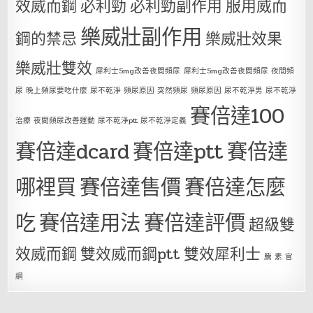
效威而鋼
必利勁
必利勁副作用
服用威而
樂威壯副作用
鋼的禁忌
樂威壯效果
樂威壯雙效
犀利士5mg改善夜間頻尿
犀利士5mg改善夜間頻尿 夜間頻
尿 晚上頻尿要吃什麼 尿不乾淨 頻尿原因 突然頻尿 頻尿原因 尿不乾淨男 尿不乾淨
賽倍達100
治療 夜間頻尿改善運動 尿不乾淨ptt 尿不乾淨定義
賽倍達dcard
賽倍達ptt
賽倍達
哪裡買
賽倍達售價
賽倍達怎麼
吃
賽倍達用法
賽倍達評價
超級雙
效威而鋼
雙效威而鋼ptt
雙效犀利士
騰 素 官
網