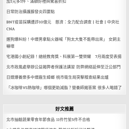
加1元多1件、滿額好禮與驚喜折扣
日常防治攝護腺發炎四要點
BNT疫苗採購遭詐10億元 慈濟：全力配合調查 | 社會 | 中央社
CNA
遛狗爆糾紛！中壢男拿點火器喊「狗太大隻不能帶出來」 女飼主
嚇壞
宅港國小創紀錄！總統教育獎、科展第一雙榮耀 7月兩度受表揚
北市政風處舉辦公益揭弊者保護法講習 防弊網絡延伸至泛公部門
日媒爆養樂多中壢廠生蟑螂 桃市衛生局突擊稽查結果出爐
「冰咖啡VS熱咖啡」哪個更助減脂？營養師揭答案 很多人喝錯了
好文推薦
北市抽驗蔬果零食年節食品 11件竹笙5件不合格