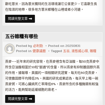
歡吃薏米，因為薏米獨特的生活環境讓它公害更少，它喜歡生長
在陰濕的地帶，很多地方薏米都種在山裡或者小河邊。
五
閱讀完整文章
谷
為
養：
中
醫
五谷雜糧有哪些
教
你
怎
Posted by
必利勁
Posted on
20250831
麼
Posted in
健康議題
Tagged
五谷
,
液態威心得
,
雜糧
吃
五
谷
雜
燕麥——近年來的研究發現，在燕麥裡含有亞油酸，每50克燕麥中
糧
所含亞油酸相當於10粒"脈通"的含量，所以燕麥有抑制膽固醇升高
最
營
的作用。據報導，美國的一項相關研究證實，每天吃60克燕麥，
養
可使膽固醇平均降低3%。英國的研究成果認為，每天早上喝一碗
燕麥粥，可將心臟病死亡率降低6%，燕麥所含的多種酶類有較強
的活力，能夠幫助延緩細胞的衰老。
五
閱讀完整文章
谷