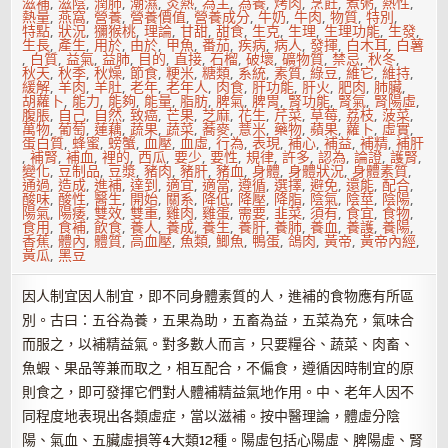
滋補
,
滋陰
,
潤肺
,
潮濕
,
炎熱
,
為主
,
為養
,
烤肉
,
烹飪
,
煮粥
,
熱性
,
熱量
,
燕窩
,
營養
,
營養價值
,
營養成分
,
牛奶
,
牛肉
,
物質
,
特別
,
特點
,
狀況
,
獼猴桃
,
理論
,
甘甜
,
甜食
,
生克
,
生理
,
生理功能
,
生發
,
生長
,
產生
,
用於
,
由於
,
甲魚
,
番茄
,
疾病
,
病人
,
發揮
,
白木耳
,
白薯
,
白質
,
益氣
,
益肺
,
目的
,
直接
,
石榴
,
破壞
,
礦物質
,
禁忌
,
秋冬
,
秋天
,
秋季
,
秋燥
,
節食
,
粳米
,
糖類
,
系統
,
素質
,
綠豆
,
維它
,
維持
,
緩解
,
羊肉
,
羊肚
,
老年
,
老年人
,
肉食
,
肝功能
,
肝火
,
肥肉
,
肺臟
,
胡蘿卜
,
能力
,
能夠
,
能量
,
脂肪
,
脾氣
,
脾胃
,
腎功能
,
腎氣
,
腎陽虛
,
腹脹
,
自己
,
自然
,
致癌
,
芒果
,
芝麻
,
花生
,
芹菜
,
草莓
,
荔枝
,
菠菜
,
萬物
,
葡萄
,
蓮藕
,
蔬果
,
蔬菜
,
蕎麥
,
薏米
,
藥物
,
蘋果
,
蘿卜
,
虛實
,
蛋白質
,
蜂蜜
,
螃蟹
,
血壓
,
血虛
,
行為
,
表現
,
補心
,
補益
,
補精
,
補肝
,
補腎
,
補血
,
裡的
,
西瓜
,
要少
,
要性
,
規律
,
許多
,
認為
,
論證
,
護腎
,
變化
,
豆制品
,
豆漿
,
豬肉
,
豬肝
,
豬血
,
身體
,
身體狀況
,
身體素質
,
通過
,
造成
,
進補
,
達到
,
適宜
,
適當
,
遵循
,
選擇
,
避免
,
還能
,
配合
,
酸味
,
酸性
,
醫生
,
開始
,
關系
,
降低
,
降壓
,
降脂
,
陰氣
,
陰莖
,
陰陽
,
陽氣
,
陽痿
,
雙效
,
雙重
,
雞肉
,
雞蛋
,
需要
,
韭菜
,
須有
,
食宜
,
食物
,
食用
,
食補
,
飲食
,
養人
,
養成
,
養生
,
養肝
,
養肺
,
養血
,
養護
,
養陽
,
香蕉
,
體內
,
體質
,
高血壓
,
魚類
,
鯽魚
,
鴨蛋
,
鴿肉
,
黃帝
,
黃帝內經
,
黃瓜
,
黑豆
因人制宜因人制宜，即不同身體素質的人，進補的食物應有所區
別。古曰：五谷為養，五果為助，五畜為益，五菜為充，氣味合
而服之，以補精益氣。對多數人而言，只要糧谷、蔬菜、肉畜、
魚蝦、果品等兼而取之，相互配合，不偏食，遵循因時制宜的原
則食之，即可發揮它們對人體補精益氣地作用。中、老年人因不
同程度地表現出各類虛症，當以滋補。按中醫理論，體虛分陰
陽、氣血、五臟虛損等4大類12種。陽虛包括心陽虛、脾陽虛、腎