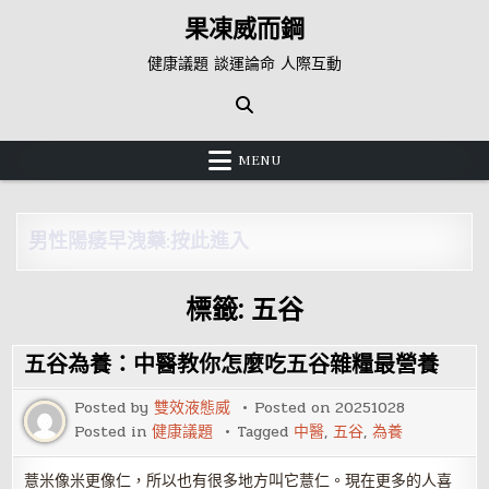
Skip
果凍威而鋼
to
content
健康議題 談運論命 人際互動
MENU
男性陽痿早洩藥:按此進入
標籤:
五谷
五谷為養：中醫教你怎麼吃五谷雜糧最營養
Posted by
雙效液態威
Posted on
20251028
Posted in
健康議題
Tagged
中醫
,
五谷
,
為養
薏米像米更像仁，所以也有很多地方叫它薏仁。現在更多的人喜