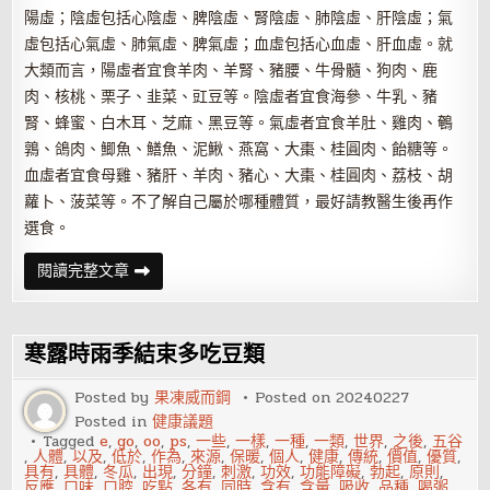
陽虛；陰虛包括心陰虛、脾陰虛、腎陰虛、肺陰虛、肝陰虛；氣
虛包括心氣虛、肺氣虛、脾氣虛；血虛包括心血虛、肝血虛。就
大類而言，陽虛者宜食羊肉、羊腎、豬腰、牛骨髓、狗肉、鹿
肉、核桃、栗子、韭菜、豇豆等。陰虛者宜食海參、牛乳、豬
腎、蜂蜜、白木耳、芝麻、黑豆等。氣虛者宜食羊肚、雞肉、鵪
鶉、鴿肉、鯽魚、鱔魚、泥鰍、燕窩、大棗、桂圓肉、飴糖等。
血虛者宜食母雞、豬肝、羊肉、豬心、大棗、桂圓肉、荔枝、胡
蘿卜、菠菜等。不了解自己屬於哪種體質，最好請教醫生後再作
選食。
什
閱讀完整文章
麼
時
候
需
要
寒露時雨季結束多吃豆類
食
補？
教
Posted by
果凍威而鋼
Posted on
20240227
你
Posted in
健康議題
如
何
Tagged
e
,
go
,
oo
,
ps
,
一些
,
一樣
,
一種
,
一類
,
世界
,
之後
,
五谷
食
,
人體
,
以及
,
低於
,
作為
,
來源
,
保暖
,
個人
,
健康
,
傳統
,
價值
,
優質
,
補
具有
,
具體
,
冬瓜
,
出現
,
分鐘
,
刺激
,
功效
,
功能障礙
,
勃起
,
原則
,
反應
,
口味
,
口腔
,
吃點
,
各有
,
同時
,
含有
,
含量
,
吸收
,
品種
,
喝粥
,