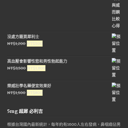
沒處方籤買犀利士
原
目
NT$
1,200
NT$
500
始
前
價
價
高血壓會影響性慾和男性勃起能力
格：
格：
原
目
NT$
3,500
NT$
1,800
NT$1,200。
NT$500。
始
前
價
價
樂威壯學名藥便宜效果好
格：
格：
原
目
NT$
1,500
NT$
800
NT$3,500。
NT$1,800。
始
前
價
價
5mg 超犀 必利吉
格：
格：
NT$1,500。
NT$800。
根據台灣國內最新統計，每年約有1600人左右發病，鼻咽癌佔男