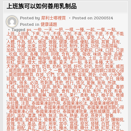
時
都
上班族可以如何善用乳制品
有
哪
些
Posted by
犀利士哪裡買
Posted on
20200514
民
Posted in
健康議題
間
習
Tagged
ps
,
一些
,
一天
,
一把
,
一樣
,
一種
,
一起
,
一餐
,
一點
,
俗
上班
,
上班族
,
下來
,
下午
,
不僅
,
不加
,
不喜
,
不妨
,
不是
,
不會
,
不能
,
不錯
,
世界
,
主食
,
之後
,
乳制品
,
乳糖
,
五谷
,
享受
,
人人
,
人生
,
人體
,
作為
,
個人
,
做成
,
做飯
,
健康
,
價值
,
優點
,
兩個
,
其實
,
具有
,
冰箱
,
冷藏
,
出來
,
出現
,
分鐘
,
利用
,
制作
,
刺激
,
功效
,
功能障礙
,
加熱
,
加班
,
加糖
,
加餐
,
加點
,
勃起
,
反應
,
受歡迎
,
口味
,
口腔
,
只是
,
吃個
,
吃飯
,
各種
,
同時
,
同樣
,
含有
,
含量
,
吸收
,
味道
,
咖啡
,
品種
,
問題
,
善用
,
喜歡
,
喝咖啡
,
喝掉
,
喝牛奶
,
因為
,
土豆
,
土豆泥
,
在家
,
在紅
,
堅果
,
增大
,
增硬
,
壞事
,
夏天
,
多一點
,
多彩
,
多種
,
大米
,
大米粥
,
天時
,
女性
,
奶昔
,
奶粉
,
奶類
,
好吃
,
好奶
,
如何
,
如果
,
威而
,
威而鋼
,
威而鋼 四 分 之 一顆
,
威而鋼口溶錠
,
威而鋼口溶錠心得
,
威而鋼哪裡買
,
存放
,
它們
,
它命
,
家裡
,
容易
,
將近
,
小時
,
小米粥
,
就是
,
就會
,
層次
,
巧克力
,
差異
,
帶到
,
常備
,
幫助
,
幫忙
,
平日
,
幾種
,
彈性
,
很多
,
必須
,
性刺激
,
性慾
,
性行
,
情況
,
愛撫
,
我用
,
所謂
,
打成
,
抑制劑
,
持久
,
提高
,
損失
,
擁抱
,
效果
,
方便
,
方法
,
旺盛
,
春節
,
時候
,
時節
,
普通
,
替代
,
最後
,
會有
,
有力
,
有助
,
有所
,
有效
,
有毒
,
有點
,
朋友
,
服用
,
服藥
,
期間
,
木瓜
,
果仁
,
柔軟
,
柚子
,
柚子茶
,
根據
,
樂威
,
樂威壯
,
樂威壯口溶錠
,
歡迎
,
毀了
,
水果
,
沒有
,
沖泡
,
沙拉
,
沙拉醬
,
注意
,
泰國果凍副作用
,
泰國果凍吃法
,
泰國果凍哪裡買
,
泰國果凍威而鋼ptt
,
泰國果凍威而鋼哪裡買
,
泰國果凍威而鋼心得
,
泰國果凍心得
,
泰國果凍成分
,
泰國果凍效果
,
液態威購買
,
減半
,
湯的
,
溫存
,
濃濃
,
烤熟
,
無法
,
熱水
,
熱量
,
燕麥
,
燕麥片
,
營養
,
營養價值
,
營養成分
,
營養素
,
牛奶
,
物品
,
物質
,
特別
,
狀況
,
獼猴桃
,
玫瑰
,
生活
,
產品
,
產生
,
用來
,
當中
,
當成
,
發苦
,
發酵
,
白質
,
皮有
,
直接
,
相配
,
真正
,
真的
,
秋冬
,
種水
,
簡單
,
糖分
,
紅糖
,
紅茶
,
紅豆
,