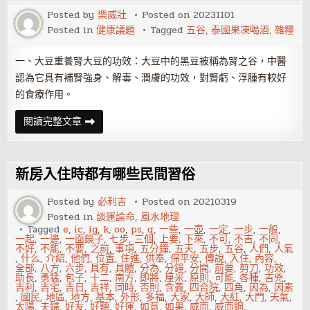
季
養
Posted by
樂威壯
Posted on
20231101
生
Posted in
健康議題
Tagged
五谷
,
泰國果凍喝酒
,
雜糧
一、大豆重養腎大豆的功效：大豆中的黑豆被稱為腎之谷，中醫
認為它具有補腎強身、解毒、潤膚的功效，對腎虧、浮腫有較好
的食療作用。
五
閱讀完整文章
谷
雜
糧
怎
麼
新房入住時都有哪些民間習俗
吃
才
更
Posted by
必利吉
Posted on
20210319
健
Posted in
談運論命
,
風水地理
康？
吃
Tagged
e
,
ic
,
ig
,
k
,
oo
,
ps
,
q
,
一些
,
一壺
,
一定
,
一步
,
一般
,
五
一起
,
一邊
,
一面鏡子
,
七步
,
三個
,
上要
,
下來
,
不可
,
不吉
,
不同
,
谷
不好
,
不能
,
不要
,
之前
,
事項
,
五分鐘
,
五天
,
五步
,
五谷
,
人們
,
人氣
雜
,
什么
,
介紹
,
他們
,
位置
,
住進
,
供奉
,
保平安
,
傳說
,
入住
,
內容
,
糧
全部
,
八方
,
六步
,
具有
,
具體
,
分為
,
分鐘
,
分開
,
前要
,
剪刀
,
功效
,
的
助長
,
勇猛
,
包子
,
十二
,
南方
,
即將
,
厘米
,
原則
,
可能
,
各種
,
吉兇
,
好
吉利
,
吉宅
,
吉日
,
吉祥
,
同時
,
否則
,
含義
,
四合院
,
四角
,
因為
,
因素
處
,
國民
,
地區
,
地方
,
基本
,
外形
,
多福
,
大家
,
大師
,
大紅
,
大門
,
天氣
,
太陽
,
夫婦
,
好友
,
好聽
,
好運
,
如意
,
如果
,
威而
,
威而鋼
,