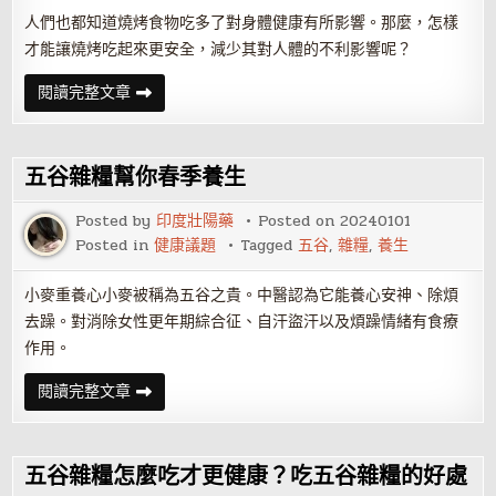
人們也都知道燒烤食物吃多了對身體健康有所影響。那麼，怎樣
才能讓燒烤吃起來更安全，減少其對人體的不利影響呢？
吃
閱讀完整文章
燒
烤
怎
麼
才
五谷雜糧幫你春季養生
健
康？
選
Posted by
印度壯陽藥
Posted on
20240101
擇
Posted in
健康議題
Tagged
五谷
,
雜糧
,
養生
低
脂
食
物
小麥重養心小麥被稱為五谷之貴。中醫認為它能養心安神、除煩
更
去躁。對消除女性更年期綜合征、自汗盜汗以及煩躁情緒有食療
健
康
作用。
五
閱讀完整文章
谷
雜
糧
幫
你
五谷雜糧怎麼吃才更健康？吃五谷雜糧的好處
春