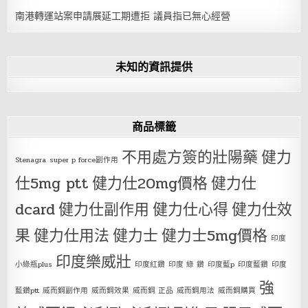
南港轉運站案申請展延工期遭拒 議員指已無心經營
未知的資訊提供
商品標籤
不用處方簽的壯陽藥
健力
Stenagra
super p force副作用
仕5mg ptt
健力仕20mg價格
健力仕
dcard
健力仕副作用
健力仕心得
健力仕效
果
健力仕用法
健力士
健力士5mg價格
印度
印度樂威壯
小綠瓶plus
印度紅鑽
印度 綠 鑽
印度藍p
印度藍鑽
印度
強
藍鑽ptt
威而鋼副作用
威而鋼效果
威而鋼 正品
威而鋼用法
威而鋼購買