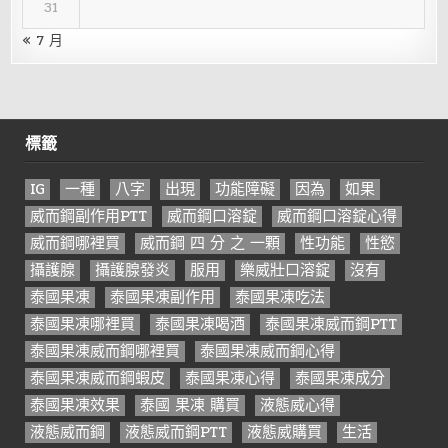
31
« 7 月
標籤
IG
一種
八字
出現
功能障礙
因為
如果
威而鋼副作用PTT
威而鋼口溶錠
威而鋼口溶錠心得
威而鋼哪裡買
威而鋼 四 分 之 一顆
性功能
性慾
攝護腺
攝護腺發炎
服用
樂威壯口溶錠
沒有
泰國果凍
泰國果凍副作用
泰國果凍吃法
泰國果凍哪裡買
泰國果凍喝酒
泰國果凍威而鋼PTT
泰國果凍威而鋼哪裡買
泰國果凍威而鋼心得
泰國果凍威而鋼蝦皮
泰國果凍心得
泰國果凍成分
泰國果凍效果
泰國 果凍 購買
液態威心得
液態威而鋼
液態威而鋼PTT
液態威購買
生活