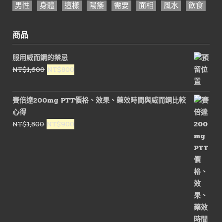
男性
身體
這樣
陽痿
需要
面相
風水
飲食
商品
服用威而鋼的禁忌
原
目
NT$
1,600
NT$
800
始
前
價
價
賽倍達200mg PTT價格、效果、藥效時間與威而鋼比較
格：
格：
心得
NT$1,600。
NT$800。
原
目
NT$
1,800
NT$
900
始
前
價
價
格：
格：
NT$1,800。
NT$900。