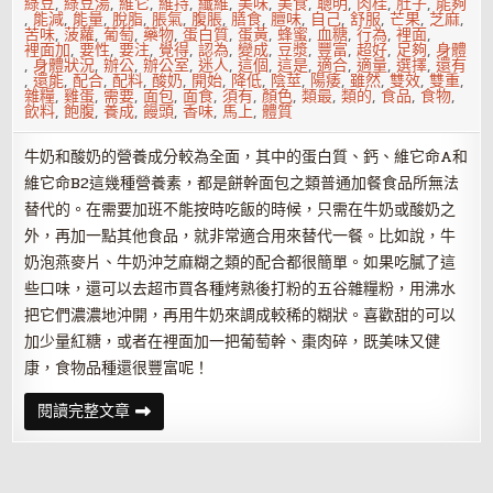
綠豆
,
綠豆湯
,
維它
,
維持
,
纖維
,
美味
,
美食
,
聰明
,
肉桂
,
肚子
,
能夠
,
能減
,
能量
,
脫脂
,
脹氣
,
腹脹
,
膳食
,
膻味
,
自己
,
舒服
,
芒果
,
芝麻
,
苦味
,
菠蘿
,
葡萄
,
藥物
,
蛋白質
,
蛋黃
,
蜂蜜
,
血糖
,
行為
,
裡面
,
裡面加
,
要性
,
要注
,
覺得
,
認為
,
變成
,
豆漿
,
豐富
,
超好
,
足夠
,
身體
,
身體狀況
,
辦公
,
辦公室
,
迷人
,
這個
,
這是
,
適合
,
適量
,
選擇
,
還有
,
還能
,
配合
,
配料
,
酸奶
,
開始
,
降低
,
陰莖
,
陽痿
,
雖然
,
雙效
,
雙重
,
雜糧
,
雞蛋
,
需要
,
面包
,
面食
,
須有
,
顏色
,
類最
,
類的
,
食品
,
食物
,
飲料
,
飽腹
,
養成
,
饅頭
,
香味
,
馬上
,
體質
牛奶和酸奶的營養成分較為全面，其中的蛋白質、鈣、維它命A和
維它命B2這幾種營養素，都是餅幹面包之類普通加餐食品所無法
替代的。在需要加班不能按時吃飯的時候，只需在牛奶或酸奶之
外，再加一點其他食品，就非常適合用來替代一餐。比如說，牛
奶泡燕麥片、牛奶沖芝麻糊之類的配合都很簡單。如果吃膩了這
些口味，還可以去超市買各種烤熟後打粉的五谷雜糧粉，用沸水
把它們濃濃地沖開，再用牛奶來調成較稀的糊狀。喜歡甜的可以
加少量紅糖，或者在裡面加一把葡萄幹、棗肉碎，既美味又健
康，食物品種還很豐富呢！
上
閱讀完整文章
班
族
可
以
如