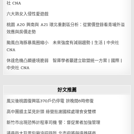
社 CNA
六大熟女入侵性愛遊戲
桃園 A20 興南與 A21 環北重劃區分析：從實價登錄看青埔外溢
效應與房價走勢
颱風白海豚暴風圈縮小 未來強度有減弱趨勢 | 生活 | 中央社
CNA
休達危機凸顯邊境脆弱 智庫學者籲建立歐盟統一方案 | 國際 |
中央社 CNA
好文推薦
風災後桃園復興區370戶仍停電 拚晚間6時修復
高中團膳主菜見針頭 綠營批謝國樑處理食安雙標
新竹市出現恐怖計程車司機 警：督促業者加強管理
議員指大巨蛋包廂淪招待所 北市府將與遠雄磋商