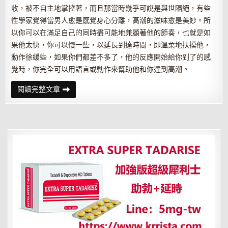
收，被不自主地掌控著，而且那當時幾乎可說是與世隔絕，有些
性學家覺得當男人愈是感覺身心分離，高潮的滋味愈是美妙。所
以你可以在滿足自己的同時盡可能地兼顧著他的節奏，也就是如
果他太快，你可以慢一些，以延長到達時間，即溫柔地扶摸他，
動作徐緩些，如果你們都差不多了，他的反應開始給你到了的感
覺時，你完全可以用語言或動作來幫助他和你達到高潮。
把
閱讀完整文章
握
性
高
潮
那
慾
生
慾
死
五
秒