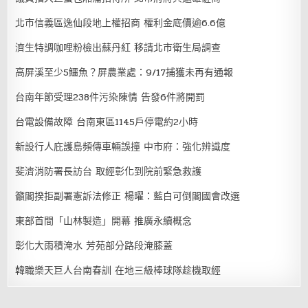
北市信義區逸仙段地上權招商 權利金底價逾6.6億
濟生特調咖哩粉檢出蘇丹紅 移請北市衛生局調查
高屏溪至少5鱷魚？屏農業處：9/17捕獲未再有通報
台南年節受理238件污染陳情 告發6件將開罰
台電設備故障 台南東區1145戶停電約2小時
新設行人庇護島頻傳車輛誤撞 中市府：強化辨識度
斐濟消防署長訪台 取經彰化到院前緊急救護
籲閣揆拒副署憲訴法修正 楊曜：藍白可倒閣國會改選
東部首間「山林製造」開幕 推廣永續概念
彰化大雨積淹水 芳苑部分路段淹膝蓋
韓職樂天巨人台南春訓 在地三級棒球隊趁機取經