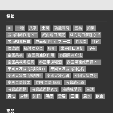
標籤
IG
一種
八字
出現
功能障礙
因為
如果
威而鋼副作用PTT
威而鋼口溶錠
威而鋼口溶錠心得
威而鋼哪裡買
威而鋼 四 分 之 一顆
性功能
性慾
攝護腺
攝護腺發炎
服用
樂威壯口溶錠
沒有
泰國果凍
泰國果凍副作用
泰國果凍吃法
泰國果凍哪裡買
泰國果凍喝酒
泰國果凍威而鋼PTT
泰國果凍威而鋼哪裡買
泰國果凍威而鋼心得
泰國果凍威而鋼蝦皮
泰國果凍心得
泰國果凍成分
泰國果凍效果
泰國 果凍 購買
液態威心得
液態威而鋼
液態威而鋼PTT
液態威購買
生活
男性
身體
這樣
陽痿
需要
面相
風水
飲食
商品