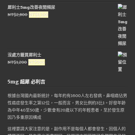
價
價
犀利士5mg改善夜間頻尿
格：
格：
原
目
NT$
2,800
NT$
1,500
NT$3,000。
NT$1,800。
始
前
價
價
格：
格：
NT$2,800。
NT$1,500。
沒處方籤買犀利士
原
目
NT$
1,200
NT$
500
始
前
價
價
5mg 超犀 必利吉
格：
格：
NT$1,200。
NT$500。
根據台灣國內最新統計，每年約有1600人左右發病，鼻咽癌佔男
性癌症發生率之第12位，一般而言，男女比例約3比1。好發年齡
為中年40至50歲，少數會有20歲以下的年輕患者，至於發生原
因乃多重原因構成
這裡要請大家注意的是，副作用不是每個人都會發生，因個人的