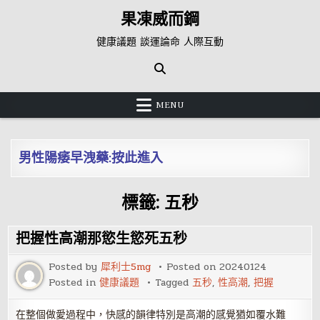
Skip
果凍威而鋼
to
content
健康議題 談運論命 人際互動
MENU
男性陽痿早洩藥:按此進入
標籤:
五秒
把握性高潮那慾生慾死五秒
Posted by
犀利士5mg
Posted on
20240124
Posted in
健康議題
Tagged
五秒
,
性高潮
,
把握
在整個做愛過程中，快感的韻律特別是高潮的感覺猶如覆水難