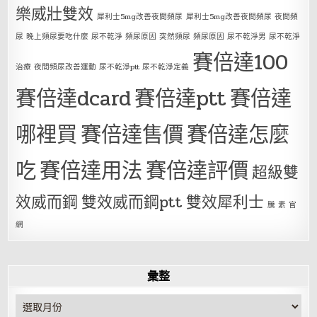
樂威壯雙效
犀利士5mg改善夜間頻尿
犀利士5mg改善夜間頻尿 夜間頻
尿 晚上頻尿要吃什麼 尿不乾淨 頻尿原因 突然頻尿 頻尿原因 尿不乾淨男 尿不乾淨
賽倍達100
治療 夜間頻尿改善運動 尿不乾淨ptt 尿不乾淨定義
賽倍達dcard
賽倍達ptt
賽倍達
哪裡買
賽倍達售價
賽倍達怎麼
吃
賽倍達用法
賽倍達評價
超級雙
效威而鋼
雙效威而鋼ptt
雙效犀利士
騰 素 官
網
彙整
彙