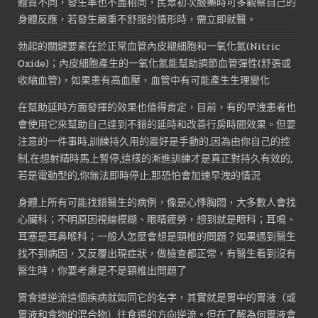
體質不同，發生率也不盡相同，民眾初次服藥時可多觀察自己的
身體反應，若發生嚴重不舒服的情形時，需立即就醫。
勃起的關鍵要素在於正常血管內皮襯細胞和一氧化氮(Nitric
Oxide)；內皮細胞產生的一氧化氮能幫助調節血管彈性(舒張或
收縮血管)，如果患有高血壓，血管中有可能產生生理變化
在幫助延時方面發揮的效果也值得肯定，目前，有的早洩患者也
會使用它來幫助自己達到不錯的延時和改善行房時間效果。但要
注意的一件事時,訓練持久用的最好是手動的,因為由你自己的控
制,在想射精時馬上暫停,這樣的漸進訓練才是真正對持久有效的,
若是電動型的,你無法即時停止,那恐怕會加速早洩的情況
身體上所有可能找錯醫生的病例，像是心悸胸悶，大多數人會找
心臟科；不明原因視線模糊、眼睛疲勞，想到就是眼科；耳鳴、
耳塞是耳鼻喉科；一般人怎麼會想是頸椎的問題？如果遇到醫生
找不到病因，又反覆出現症狀，做檢查都正常，有醫生看到沒有
醫生時，你要考慮是不是頸椎出問題了
胃食道逆流這個疾病就如同它的名字，其實就是胃中的胃液（或
胃液和食物的混合物）往食道的方向逆流。但在了解為何胃液會