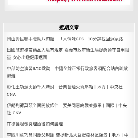
近期文章
岡山警民聯手暖助八旬嬤 「人情味GPS」10分鐘找回返家路
出國旅遊攜帶藥品入境有規定 嘉義市政府衛生局提醒遵守自用限
量 安心出遊健康返國
中部防空演習8/10啟動 中捷全線正常行駛旅客須配合站內疏散
避難
彰化王功漁火節千人烤蚵 音樂會煙火秀壓軸 | 地方 | 中央社
CNA
伊朗列荷莫茲全面開放條件 要美同意終戰並撤軍 | 國際 | 中央
社 CNA
在攝護腺發炎理療後如何護理
李四川蘇巧慧同慶父親節 皆提新北大巨蛋樹林區願景 | 地方 | 中