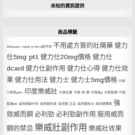
未知的資訊提供
商品標籤
不用處方簽的壯陽藥
健力
Stenagra
super p force副作用
仕5mg ptt
健力仕20mg價格
健力仕
dcard
健力仕副作用
健力仕心得
健力仕效
果
健力仕用法
健力士
健力士5mg價格
印度
印度樂威壯
小綠瓶plus
印度紅鑽
印度 綠 鑽
印度藍p
印度藍鑽
印度
強
藍鑽ptt
威而鋼副作用
威而鋼效果
威而鋼 正品
威而鋼用法
威而鋼購買
效威而鋼
必利勁
必利勁副作用
服用威而
樂威壯副作用
鋼的禁忌
樂威壯效果