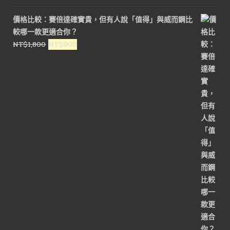
價格比較：賽倍達確實貴，但有人說「值得」與威而鋼比
較哪一款更適合你？
原
目
NT$
1,800
NT$
900
始
前
價
價
格：
格：
NT$1,800。
NT$900。