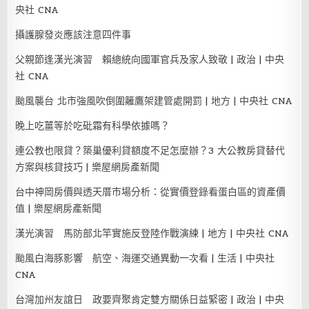
央社 CNA
攝護腺發炎應該注意四件事
父親節逢漢光演習 賴總統向國軍官兵及家人致敬 | 政治 | 中央
社 CNA
颱風襲台 北市強風吹倒圍籬鷹架建管處開罰 | 地方 | 中央社 CNA
晚上吃薑等於吃砒霜有科學依據嗎？
連公教也限貸？築巢優利貸額度不足怎麼辦？3 大公教房貸替代
方案與核貸技巧 | 樂屋網房產新聞
台中神岡房價與透天厝市場分析：從實價登錄看蛋白區的資產價
值 | 樂屋網房產新聞
漢光演習 馬防部北竿實施反登陸作戰演練 | 地方 | 中央社 CNA
颱風白海豚影響 航空、海運交通異動一次看 | 生活 | 中央社
CNA
台灣加州友誼日 政要齊聚肯定雙方關係日益緊密 | 政治 | 中央