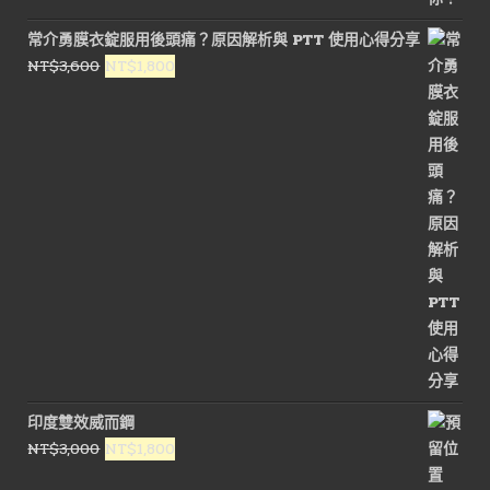
常介勇膜衣錠服用後頭痛？原因解析與 PTT 使用心得分享
原
目
NT$
3,600
NT$
1,800
始
前
價
價
格：
格：
NT$3,600。
NT$1,800。
印度雙效威而鋼
原
目
NT$
3,000
NT$
1,800
始
前