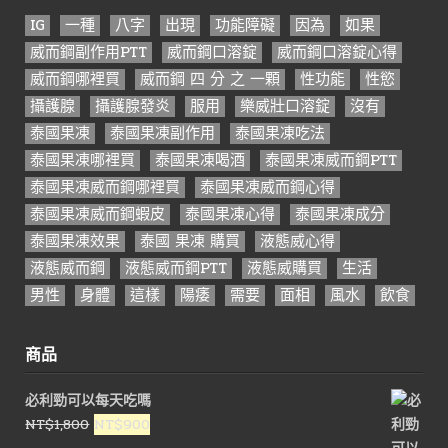
IG
一種
八字
出現
功能障礙
因為
如果
威而鋼副作用PTT
威而鋼口溶錠
威而鋼口溶錠心得
威而鋼哪裡買
威而鋼 四 分 之 一顆
性功能
性慾
攝護腺
攝護腺發炎
服用
樂威壯口溶錠
沒有
泰國果凍
泰國果凍副作用
泰國果凍吃法
泰國果凍哪裡買
泰國果凍喝酒
泰國果凍威而鋼PTT
泰國果凍威而鋼哪裡買
泰國果凍威而鋼心得
泰國果凍威而鋼蝦皮
泰國果凍心得
泰國果凍成分
泰國果凍效果
泰國 果凍 購買
液態威心得
液態威而鋼
液態威而鋼PTT
液態威購買
生活
男性
身體
這樣
陽痿
需要
面相
風水
飲食
商品
必利勁可以每天吃嗎
原
目
NT$
1,800
NT$
900
始
前