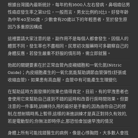
根據台灣國內最新統計，每年約有1600人左右發病，鼻咽癌佔男
性癌症發生率之第12位，一般而言，男女比例約3比1。好發年齡
為中年40至50歲，少數會有20歲以下的年輕患者，至於發生原
因乃多重原因構成
這裡要請大家注意的是，副作用不是每個人都會發生，因個人的
體質不同，發生率也不盡相同，民眾初次服藥時可多觀察自己的
身體反應，若發生嚴重不舒服的情形時，需立即就醫。
勃起的關鍵要素在於正常血管內皮襯細胞和一氧化氮(Nitric
Oxide)；內皮細胞產生的一氧化氮能幫助調節血管彈性(舒張或
收縮血管)，如果患有高血壓，血管中有可能產生生理變化
在幫助延時方面發揮的效果也值得肯定，目前，有的早洩患者也
會使用它來幫助自己達到不錯的延時和改善行房時間效果。但要
注意的一件事時,訓練持久用的最好是手動的,因為由你自己的控
制,在想射精時馬上暫停,這樣的漸進訓練才是真正對持久有效的,
若是電動型的,你無法即時停止,那恐怕會加速早洩的情況
身體上所有可能找錯醫生的病例，像是心悸胸悶，大多數人會找