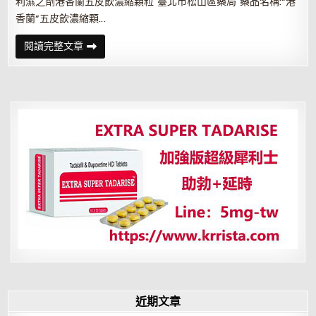
利濕之劑港香蘭五皮飲濃縮顆粒 臺北市松山區藥局 藥品名稱:“港
香蘭”五皮飲濃縮顆…
利
閱讀完整文章
濕
之
劑
港
香
蘭
五
皮
飲
濃
縮
顆
粒
近期文章