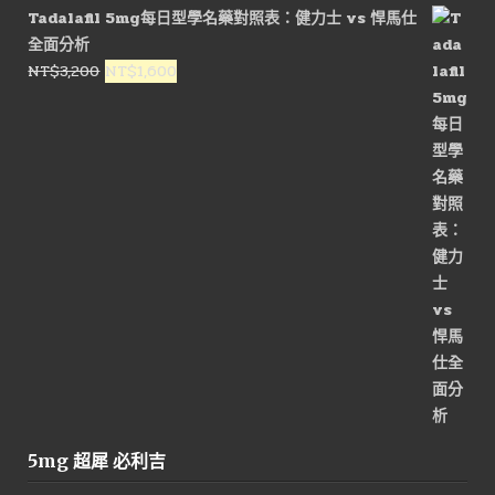
價
價
Tadalafil 5mg每日型學名藥對照表：健力士 vs 悍馬仕
格：
格：
全面分析
NT$1,600。
NT$800。
原
目
NT$
3,200
NT$
1,600
始
前
價
價
格：
格：
NT$3,200。
NT$1,600。
5mg 超犀 必利吉