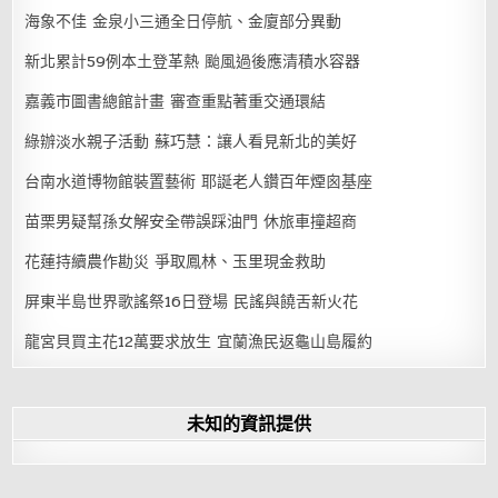
海象不佳 金泉小三通全日停航、金廈部分異動
新北累計59例本土登革熱 颱風過後應清積水容器
嘉義市圖書總館計畫 審查重點著重交通環結
綠辦淡水親子活動 蘇巧慧：讓人看見新北的美好
台南水道博物館裝置藝術 耶誕老人鑽百年煙囪基座
苗栗男疑幫孫女解安全帶誤踩油門 休旅車撞超商
花蓮持續農作勘災 爭取鳳林、玉里現金救助
屏東半島世界歌謠祭16日登場 民謠與饒舌新火花
龍宮貝買主花12萬要求放生 宜蘭漁民返龜山島履約
未知的資訊提供