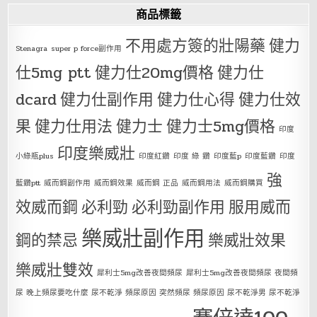
商品標籤
不用處方簽的壯陽藥
健力
Stenagra
super p force副作用
仕5mg ptt
健力仕20mg價格
健力仕
dcard
健力仕副作用
健力仕心得
健力仕效
果
健力仕用法
健力士
健力士5mg價格
印度
印度樂威壯
小綠瓶plus
印度紅鑽
印度 綠 鑽
印度藍p
印度藍鑽
印度
強
藍鑽ptt
威而鋼副作用
威而鋼效果
威而鋼 正品
威而鋼用法
威而鋼購買
效威而鋼
必利勁
必利勁副作用
服用威而
樂威壯副作用
鋼的禁忌
樂威壯效果
樂威壯雙效
犀利士5mg改善夜間頻尿
犀利士5mg改善夜間頻尿 夜間頻
尿 晚上頻尿要吃什麼 尿不乾淨 頻尿原因 突然頻尿 頻尿原因 尿不乾淨男 尿不乾淨