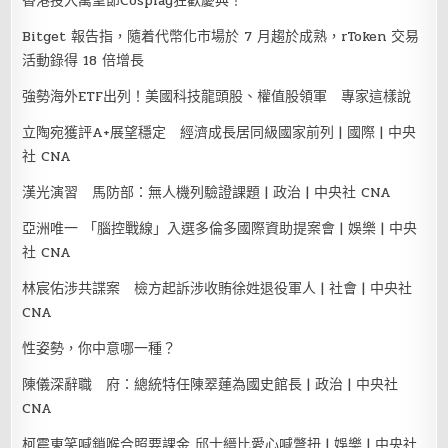
香港投入萬聖節Cosplay狂歡慶典！
Bitget 報告指，隨着代幣化市場於 7 月趨於成熟，rToken 交易
活動錄得 18 倍增長
強勢海外ETF出列！美國科技龍頭股、權值股領軍 專家這樣說
立陶宛獲評A+展望穩定 經濟成長居同級國家前列 | 國際 | 中央
社 CNA
漢光演習 馬防部：無人機列驗證課題 | 政治 | 中央社 CNA
亞洲唯一 「腦控戰線」入選多倫多國際資助提案會 | 娛樂 | 中央
社 CNA
林宸佑涉共諜案 檢方起訴涉收賄徐姓退役軍人 | 社會 | 中央社
CNA
性姿勢，你中意哪一種？
陳儀深辭職 府：總統特任陳翠蓮為國史館長 | 政治 | 中央社
CNA
柯震東笑喊鎖喉合照要課金 邱士縉比愛心喊彆扭 | 娛樂 | 中央社