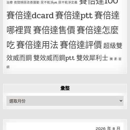
賽倍達100
治療 夜間頻尿改善運動 尿不乾淨ptt 尿不乾淨定義
賽倍達dcard
賽倍達ptt
賽倍達
哪裡買
賽倍達售價
賽倍達怎麼
吃
賽倍達用法
賽倍達評價
超級雙
效威而鋼
雙效威而鋼ptt
雙效犀利士
騰 素 官
網
彙整
彙
整
2026 年 8 月