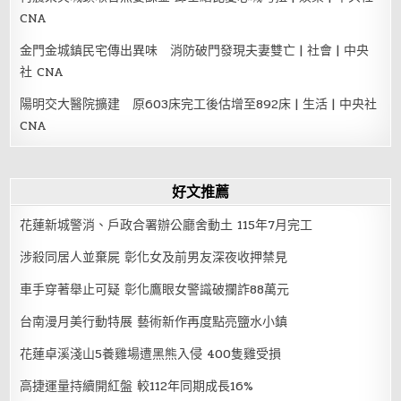
CNA
金門金城鎮民宅傳出異味 消防破門發現夫妻雙亡 | 社會 | 中央
社 CNA
陽明交大醫院擴建 原603床完工後估增至892床 | 生活 | 中央社
CNA
好文推薦
花蓮新城警消、戶政合署辦公廳舍動土 115年7月完工
涉殺同居人並棄屍 彰化女及前男友深夜收押禁見
車手穿著舉止可疑 彰化鷹眼女警識破攔詐88萬元
台南漫月美行動特展 藝術新作再度點亮鹽水小鎮
花蓮卓溪淺山5養雞場遭黑熊入侵 400隻雞受損
高捷運量持續開紅盤 較112年同期成長16%