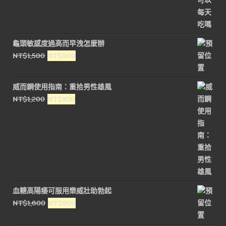
價
價
格：
格：
NT$1,800。
NT$900。
龜頭敏感度過高而早洩怎麼辦
原
目
NT$
1,500
NT$
900
始
前
價
價
威而鋼使用指南：重拾男性雄風
格：
格：
原
目
NT$
1,200
NT$
800
NT$1,500。
NT$900。
始
前
價
價
格：
格：
NT$1,200。
NT$800。
血糖高陽痿可服用樂威壯助勃起
原
目
NT$
1,600
NT$
800
始
前