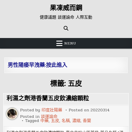
Skip
果凍威而鋼
to
content
健康議題 談運論命 人際互動
MENU
男性陽痿早洩藥:按此進入
標籤:
五皮
利濕之劑港香蘭五皮飲濃縮顆粒
Posted by
印度壯陽藥
Posted on
20220314
Posted in
談運論命
Tagged
中藥
,
五皮
,
名稱
,
濃縮
,
香蘭