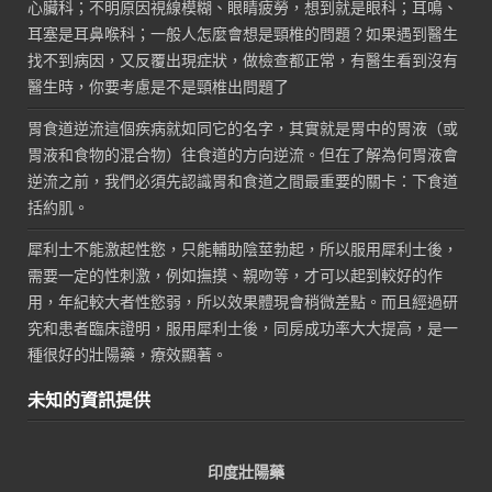
心臟科；不明原因視線模糊、眼睛疲勞，想到就是眼科；耳鳴、
耳塞是耳鼻喉科；一般人怎麼會想是頸椎的問題？如果遇到醫生
找不到病因，又反覆出現症狀，做檢查都正常，有醫生看到沒有
醫生時，你要考慮是不是頸椎出問題了
胃食道逆流這個疾病就如同它的名字，其實就是胃中的胃液（或
胃液和食物的混合物）往食道的方向逆流。但在了解為何胃液會
逆流之前，我們必須先認識胃和食道之間最重要的關卡：下食道
括約肌。
犀利士不能激起性慾，只能輔助陰莖勃起，所以服用犀利士後，
需要一定的性刺激，例如撫摸、親吻等，才可以起到較好的作
用，年紀較大者性慾弱，所以效果體現會稍微差點。而且經過研
究和患者臨床證明，服用犀利士後，同房成功率大大提高，是一
種很好的壯陽藥，療效顯著。
未知的資訊提供
印度壯陽藥