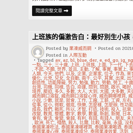
男
閱讀完整文章
人
想
二
戰
必
上班族的偏激告白：最好別生小孩
須
具
備
Posted by
果凍威而鋼
Posted on
2021
的
性
Posted in
人際互動
技
Tagged
av
,
az
,
bl
,
blue
,
der
,
e
,
ed
,
go
,
ig
,
n
巧
一點
,
三十
,
三十歲
,
上班
,
上班族
,
上面
,
下一代
,
下
,
不起
,
不願
,
世界
,
並且
,
主動
,
了解
,
事實
,
事實上
,
人類
,
今天
,
他們
,
以及
,
企業
,
企業家
,
位子
,
作為
,
來
優化
,
元兇
,
兒女
,
全自動
,
兩千
,
公平
,
其實
,
出來
,
出
創造性
,
功能障礙
,
努力
,
勉強
,
動力
,
勞動
,
勞工
,
十
台灣
,
司機
,
同樣
,
告白
,
命運
,
問到
,
問題
,
啟示
,
喝好
境界
,
壓迫
,
多久
,
多數
,
大人
,
大到
,
大國
,
大多數
,
天
威而鋼口溶錠
,
威而鋼口溶錠心得
,
威而鋼哪裡買
,
威
小說
,
少數
,
就是
,
就會
,
工作
,
工廠
,
工薪
,
工資
,
左右
從事
,
從小
,
微軟
,
徹底
,
快樂
,
怎麼樣
,
怎麼辦
,
性功
成長
,
我們
,
戰死
,
所以
,
才智
,
打造
,
技術
,
投入
,
抗衰
改變
,
教育
,
整體
,
數字
,
數學
,
數量
,
新創
,
新聞
,
日本
會有
,
會活
,
會變
,
會越
,
有利
,
有錢
,
有錢人
,
朋友
,
未
,
歐洲
,
死亡
,
殘酷
,
殺人
,
比爾
,
比較
,
毫無
,
永遠
,
沒
泰國果凍吃法
,
泰國果凍哪裡買
,
泰國果凍喝酒
,
泰國
泰國果凍心得
,
泰國果凍成分
,
泰國果凍效果
,
活到
,