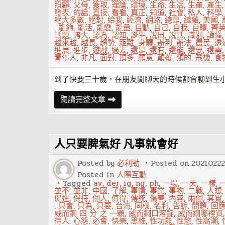
照顧
,
父母
,
獲取
,
理論
,
環境
,
生命
,
生活
,
生產
,
產生
發表
,
的話
,
直接
,
看看
,
真正
,
知道
,
社會
,
私人
,
科學
絕大多數
,
絕對
,
給我
,
經濟
,
網路
,
總是
,
繼續
,
美國
,
,
能夠
,
能活
,
能變
,
能量
,
自動
,
自己
,
自我
,
自體
,
菁
話題
,
誇大
,
認為
,
認知
,
誕生
,
說出
,
說話
,
識別
,
讀懂
越來越
,
越長
,
趨勢
,
距離
,
身體
,
辦到
,
辦法
,
農民
,
透
進展
,
進步
,
遊戲
,
過去
,
還是
,
還有
,
還能
,
還要
,
還需
青年人
,
非凡
,
面對
,
頂多
,
願意
,
顛覆
,
類的
,
飛機
,
食
到了快要三十歲，在朋友間聊天的時候都會聊到生
上
閱讀完整文章
班
族
的
偏
激
人只要脾氣好 凡事就會好
告
白：
最
Posted by
必利勁
Posted on
20210222
好
別
Posted in
人際互動
生
Tagged
av
,
der
,
ig
,
ng
,
ph
,
一場
,
一天
,
一樣
,
小
並不
,
並非
,
中國
,
了解
,
事情
,
事業
,
事物
,
二戰
,
人想
孩，
促進
,
保持
,
個人
,
值得
,
傳統
,
傷害
,
內容
,
兩個
,
其實
你
,
只會
,
只為
,
只要
,
台灣
,
同樣
,
名利
,
告訴
,
問題
,
回
不
威而鋼 四 分 之 一顆
,
威而鋼口溶錠
,
威而鋼哪裡買
知
待人
,
心態
,
必會
,
快樂
,
思維
,
性功能
,
性慾
,
性高潮
,