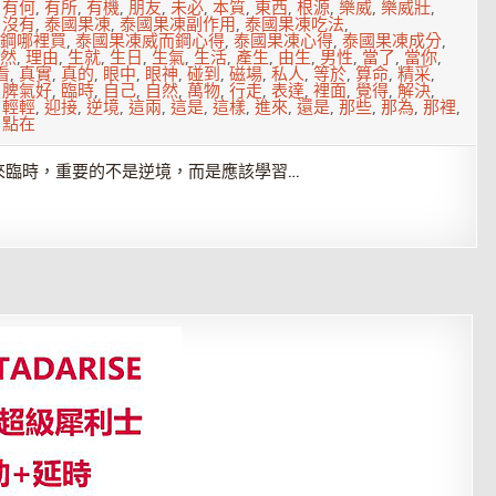
,
有何
,
有所
,
有機
,
朋友
,
未必
,
本質
,
東西
,
根源
,
樂威
,
樂威壯
,
,
沒有
,
泰國果凍
,
泰國果凍副作用
,
泰國果凍吃法
,
鋼哪裡買
,
泰國果凍威而鋼心得
,
泰國果凍心得
,
泰國果凍成分
,
然
,
理由
,
生就
,
生日
,
生氣
,
生活
,
產生
,
由生
,
男性
,
當了
,
當你
,
看
,
真實
,
真的
,
眼中
,
眼神
,
碰到
,
磁場
,
私人
,
等於
,
算命
,
精采
,
,
脾氣好
,
臨時
,
自己
,
自然
,
萬物
,
行走
,
表達
,
裡面
,
覺得
,
解決
,
,
輕輕
,
迎接
,
逆境
,
這兩
,
這是
,
這樣
,
進來
,
還是
,
那些
,
那為
,
那裡
,
,
點在
來臨時，重要的不是逆境，而是應該學習…