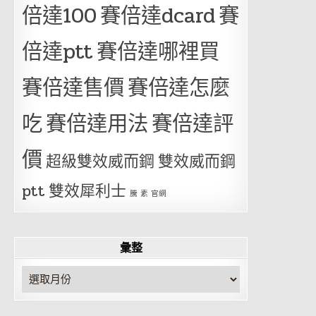
倍達100
賽倍達dcard
賽
倍達ptt
賽倍達哪裡買
賽倍達售價
賽倍達怎麼
吃
賽倍達用法
賽倍達評
價
超級雙效威而鋼
雙效威而鋼
ptt
雙效犀利士
騰 素 官網
彙整
彙
整