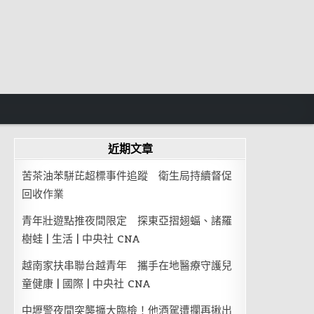
近期文章
苦茶油苯駢芘超標事件追蹤 衛生局持續督促
回收作業
青年壯遊點推夜間限定 探東亞摺翅蝠、諸羅
樹蛙 | 生活 | 中央社 CNA
越南家扶串聯台越青年 攜手在地醫療守護兒
童健康 | 國際 | 中央社 CNA
中壢警夜間突襲擴大臨檢！他酒駕遭攔再揪出