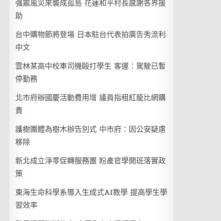
強震風災來襲成孤島 花蓮和平村長感謝各界援
助
台中購物節將登場 日本駐台代表拍廣告秀流利
中文
雲林某高中校車司機毆打學生 客運：駕駛已暫
停勤務
北市府辦國慶活動費用增 議員指租紅龍比網購
貴
護樹團體為樹木辦告別式 中市府：因公安疑慮
移除
新北成立淨零促轉服務團 盼產官學開班落實政
策
東海生命科學系導入生成式AI教學 提高學生學
習效率