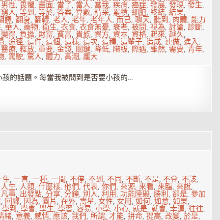
,
男性
,
畏懼
,
畫面
,
當了
,
當人
,
當我
,
疾病
,
癌症
,
發展
,
發現
,
發生
,
,
窮人
,
等到
,
等於
,
答案
,
算數
,
精采
,
累積
,
細胞
,
終結
,
結果
,
翻譯
,
翻身
,
翻轉
,
老人
,
老年
,
老年人
,
而已
,
聊天
,
聽到
,
肉體
,
能力
英
,
華人
,
藥物
,
衛生
,
衣食
,
衣食無憂
,
衰老
,
被問
,
視為
,
討論
,
診斷
,
,
變得
,
負擔
,
財富
,
貧富
,
貴族
,
資方
,
資本
,
資格
,
起來
,
越久
,
過
,
途徑
,
這件
,
這個
,
這樣
,
這次
,
這種
,
這輩子
,
造成
,
連做
,
進入
,
,
醫療
,
釋放
,
重要
,
金錢
,
關鍵
,
降低
,
階級
,
際遇
,
雖然
,
需要
,
青年
,
物
,
駕駛
,
驚人
,
體力
,
高潮
,
龐大
小孩的話題。每當我被問到是否要小孩的…
一生
,
一直
,
一種
,
一間
,
不停
,
不到
,
不同
,
不斷
,
不是
,
不會
,
不該
,
,
人生
,
人類
,
什麼樣
,
他們
,
代表
,
你們
,
來源
,
來看
,
來臨
,
來說
,
,
凡事
,
出發點
,
分享
,
分鐘
,
別人
,
利用
,
功能障礙
,
勝利
,
卻是
,
參加
應
,
回歸
,
因為
,
圖片
,
在外
,
壽星
,
女性
,
女用
,
如何
,
如意
,
如果
,
,
學到
,
學會
,
學生
,
學習
,
容易
,
小學
,
小心
,
就是
,
就會
,
幸運
,
往往
,
情緒
,
意義
,
感情
,
應該
,
我們
,
所謂
,
才能
,
拼命
,
提高
,
改變
,
於是
,