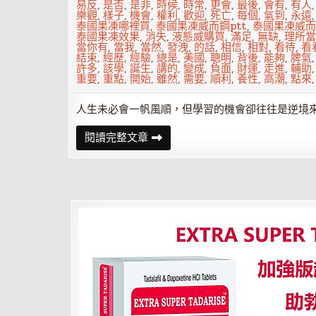
道
易反
,
是否
,
是非
,
時候
,
時常
,
更會
,
最後
,
會有
,
有人
他
樂觀
,
樣子
,
機會
,
權利
,
歡迎
,
死亡
,
每個
,
氣到
,
永遠
要
泰國果凍哪裡買
,
泰國果凍威而鋼ptt
,
泰國果凍威而
面
泰國果凍效果
,
消失
,
液態威購買
,
滿足
,
無缺
,
理所當
對
當你有
,
當我
,
當然
,
發洩
,
的話
,
相信
,
相對
,
看待
,
看
的
結束
,
經歷
,
經驗
,
總是
,
美國
,
聰明
,
背後
,
能夠
,
脾氣
未
許多
,
該學
,
誕生
,
講的
,
變成
,
負面
,
財運
,
走進
,
輔助
來
重要
,
重點
,
開始
,
雖然
,
需要
,
順利
,
養性
,
高潮
,
點來
多
殘
酷
人生未必會一帆風順，但學習的機會卻往往是逆境
人
閱讀完整文章
只
要
脾
氣
好
凡
事
就
會
好