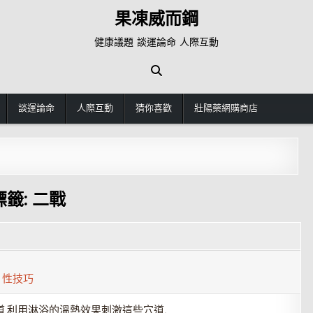
果凍威而鋼
健康議題 談運論命 人際互動
談運論命
人際互動
猜你喜歡
壯陽藥網購商店
標籤:
二戰
,
性技巧
道,利用淋浴的溫熱效果刺激這些穴道.