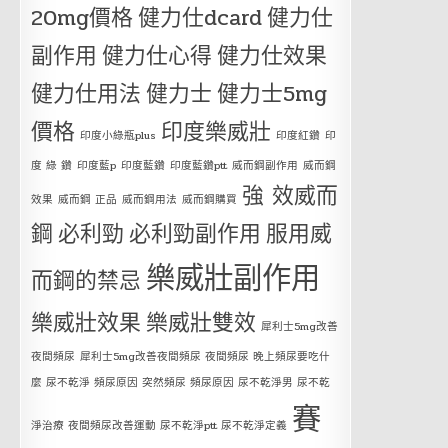
20mg價格
健力仕dcard
健力仕
副作用
健力仕心得
健力仕效果
健力仕用法
健力士
健力士5mg
價格
印度樂威壯
印度小綠瓶plus
印度紅鑽
印
度 綠 鑽
印度藍p
印度藍鑽
印度藍鑽ptt
威而鋼副作用
威而鋼
強 效威而
效果
威而鋼 正品
威而鋼用法
威而鋼購買
鋼
必利勁
必利勁副作用
服用威
樂威壯副作用
而鋼的禁忌
樂威壯效果
樂威壯雙效
犀利士5mg改善
夜間頻尿
犀利士5mg改善夜間頻尿 夜間頻尿 晚上頻尿要吃什
麼 尿不乾淨 頻尿原因 突然頻尿 頻尿原因 尿不乾淨男 尿不乾
賽
淨治療 夜間頻尿改善運動 尿不乾淨ptt 尿不乾淨定義