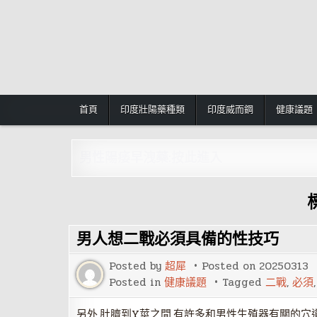
Skip
to
content
首頁
印度壯陽藥種類
印度威而鋼
健康議題
男性陽痿早洩藥:按此進入
男人想二戰必須具備的性技巧
Posted by
超犀
Posted on
20250313
Posted in
健康議題
Tagged
二戰
,
必須
另外,肚臍到Y莖之間,有許多和男性生殖器有關的穴