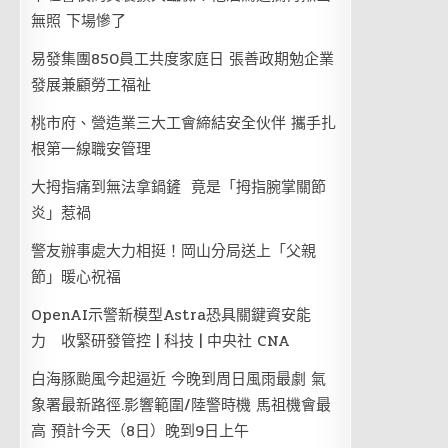
無照 下場慘了
易發集團850員工共度家庭日 張善政期勉企業
發展兼顧勞工福祉
桃市府、營造業三大工會締結安全伙伴 攜手扎
根第一線職安管理
大拇指痛到無法拿鍋鏟 竟是「拇指腕掌關節
炎」惹禍
警友辦事處大力相挺！岡山分局送上「父親
節」暖心祝福
OpenAI示警新模型Astra恐具關鍵資安能
力 收緊研發管控 | 科技 | 中央社 CNA
白海豚颱風今起逼近 今晚到周日風雨最劇 氣
象署最新路徑.影響範圍/陸警時機 馬祖機會最
高 預計今天（8日）晚到9日上午