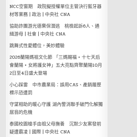
NCC空窗期 政院擬授權單位主管決行藍牙器
材等業務 | 政治 | 中央社 CNA
協助詐團游光德棄保潛逃 桃檢起訴6人、通
緝游母 | 社會 | 中央社 CNA
跳舞式性愛體位，美妙體驗
2026蘭陽媽祖文化節 「三媽賜福 × 十七天后
會蘭陽 × 女將護女神」五大亮點齊聚蘭陽10月
2日至4日盛大登場
小心踩雷 中市農業局：誤用CAS、產銷履歷
標示恐遭罰
守望相助的暖心守護 湖內警消聯手破門化解獨
居翁的危機
泰國校園槍手由祖父母撫養 沉默少友案發前
疑遭霸凌 | 國際 | 中央社 CNA