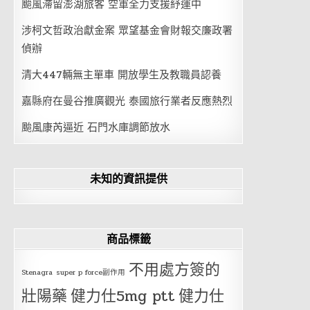
颱風滯留澎湖旅客 空軍全力支援紓運中
涉柯文哲政治獻金案 眾望基金會財報交廉政署
偵辦
清大447輛無主單車 開放學生及教職員認養
嘉縣府在曼谷推廣觀光 泰國旅行業者反應熱烈
颱風康芮逼近 石門水庫調節放水
未知的資訊提供
商品標籤
不用處方簽的
Stenagra
super p force副作用
壯陽藥
健力仕5mg ptt
健力仕