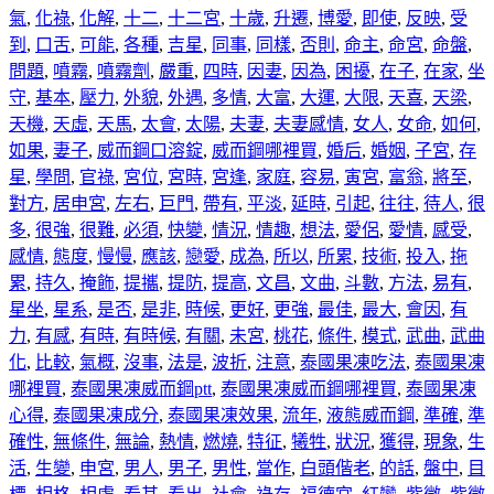
氣
,
化祿
,
化解
,
十二
,
十二宮
,
十歲
,
升遷
,
博愛
,
即使
,
反映
,
受
到
,
口舌
,
可能
,
各種
,
吉星
,
同事
,
同樣
,
否則
,
命主
,
命宮
,
命盤
,
問題
,
噴霧
,
噴霧劑
,
嚴重
,
四時
,
因妻
,
因為
,
困擾
,
在子
,
在家
,
坐
守
,
基本
,
壓力
,
外貌
,
外遇
,
多情
,
大富
,
大運
,
大限
,
天喜
,
天梁
,
天機
,
天虛
,
天馬
,
太會
,
太陽
,
夫妻
,
夫妻感情
,
女人
,
女命
,
如何
,
如果
,
妻子
,
威而鋼口溶錠
,
威而鋼哪裡買
,
婚后
,
婚姻
,
子宮
,
存
星
,
學問
,
官祿
,
宮位
,
宮時
,
宮逢
,
家庭
,
容易
,
寅宮
,
富翁
,
將至
,
對方
,
居申宮
,
左右
,
巨門
,
帶有
,
平淡
,
延時
,
引起
,
往往
,
待人
,
很
多
,
很強
,
很難
,
必須
,
快變
,
情況
,
情趣
,
想法
,
愛侶
,
愛情
,
感受
,
感情
,
態度
,
慢慢
,
應該
,
戀愛
,
成為
,
所以
,
所累
,
技術
,
投入
,
拖
累
,
持久
,
掩飾
,
提攜
,
提防
,
提高
,
文昌
,
文曲
,
斗數
,
方法
,
易有
,
星坐
,
星系
,
是否
,
是非
,
時候
,
更好
,
更強
,
最佳
,
最大
,
會因
,
有
力
,
有感
,
有時
,
有時候
,
有關
,
未宮
,
桃花
,
條件
,
模式
,
武曲
,
武曲
化
,
比較
,
氣概
,
沒事
,
法是
,
波折
,
注意
,
泰國果凍吃法
,
泰國果凍
哪裡買
,
泰國果凍威而鋼ptt
,
泰國果凍威而鋼哪裡買
,
泰國果凍
心得
,
泰國果凍成分
,
泰國果凍效果
,
流年
,
液態威而鋼
,
準確
,
準
確性
,
無條件
,
無論
,
熱情
,
燃燒
,
特征
,
犧牲
,
狀況
,
獲得
,
現象
,
生
活
,
生變
,
申宮
,
男人
,
男子
,
男性
,
當作
,
白頭偕老
,
的話
,
盤中
,
目