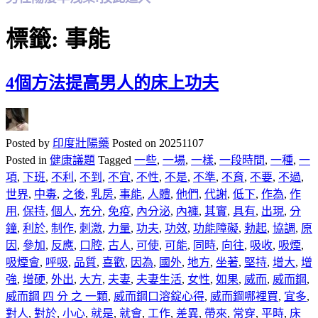
標籤:
事能
4個方法提高男人的床上功夫
Posted by
印度壯陽藥
Posted on
20251107
Posted in
健康議題
Tagged
一些
,
一場
,
一樣
,
一段時間
,
一種
,
一
項
,
下班
,
不利
,
不到
,
不宜
,
不性
,
不是
,
不準
,
不育
,
不要
,
不過
,
世界
,
中毒
,
之後
,
乳房
,
事能
,
人體
,
他們
,
代謝
,
低下
,
作為
,
作
用
,
保持
,
個人
,
充分
,
免疫
,
內分泌
,
內褲
,
其實
,
具有
,
出現
,
分
鐘
,
利於
,
制作
,
刺激
,
力量
,
功夫
,
功效
,
功能障礙
,
勃起
,
協調
,
原
因
,
參加
,
反應
,
口腔
,
古人
,
可使
,
可能
,
同時
,
向往
,
吸收
,
吸煙
,
吸煙會
,
呼吸
,
品質
,
喜歡
,
因為
,
國外
,
地方
,
坐著
,
堅持
,
增大
,
增
強
,
增硬
,
外出
,
大方
,
夫妻
,
夫妻生活
,
女性
,
如果
,
威而
,
威而鋼
,
威而鋼 四 分 之 一顆
,
威而鋼口溶錠心得
,
威而鋼哪裡買
,
宜多
,
對人
,
對於
,
小心
,
就是
,
就會
,
工作
,
差異
,
帶來
,
常穿
,
平時
,
床