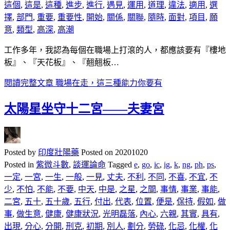
這個
,
這是
,
這種
,
進步
,
進行
,
遇見
,
運用
,
道理
,
違法
,
適用
,
選
擇
,
部門
,
重要
,
重要性
,
開始
,
關係
,
關聯
,
隨時
,
面對
,
項目
,
願
意
,
類型
,
高深
,
高潮
工作多年，我認為每個在職場上打滾的人，都應該要有『樓地
板』、『天花板』、『翹翹板…
閱讀完整文章
職場在走，這三種能力你要有
太陽星坐守十二宮——夫妻宮
Posted by
印度壯陽藥
Posted on
20201020
Posted in
紫微斗數
,
談運論命
Tagged
e
,
go
,
ic
,
ig
,
k
,
ng
,
ph
,
ps
,
一定
,
一宮
,
一生
,
一般
,
一見
,
丈夫
,
不利
,
不同
,
不喜
,
不宜
,
不
少
,
不怕
,
不能
,
不要
,
中天
,
中是
,
之星
,
之間
,
事情
,
事業
,
事能
,
二宮
,
五十
,
五十歲
,
五行
,
付出
,
代表
,
位置
,
便是
,
保持
,
假如
,
做
事
,
做生意
,
健康
,
健康狀況
,
光明磊落
,
內心
,
六親
,
其實
,
具有
,
出現
,
分心
,
分開
,
刑克
,
初期
,
別人
,
劃分
,
勞碌
,
化忌
,
化權
,
化