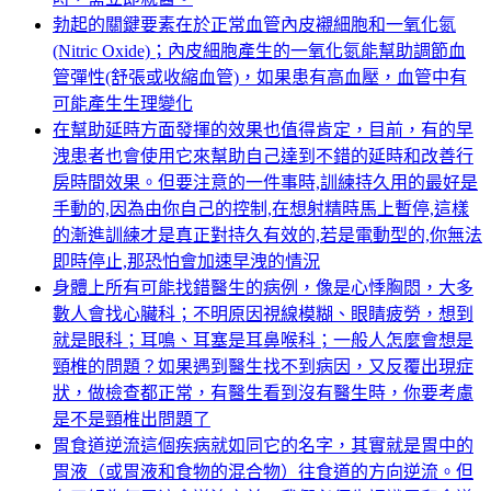
勃起的關鍵要素在於正常血管內皮襯細胞和一氧化氮
(Nitric Oxide)；內皮細胞產生的一氧化氮能幫助調節血
管彈性(舒張或收縮血管)，如果患有高血壓，血管中有
可能產生生理變化
在幫助延時方面發揮的效果也值得肯定，目前，有的早
洩患者也會使用它來幫助自己達到不錯的延時和改善行
房時間效果。但要注意的一件事時,訓練持久用的最好是
手動的,因為由你自己的控制,在想射精時馬上暫停,這樣
的漸進訓練才是真正對持久有效的,若是電動型的,你無法
即時停止,那恐怕會加速早洩的情況
身體上所有可能找錯醫生的病例，像是心悸胸悶，大多
數人會找心臟科；不明原因視線模糊、眼睛疲勞，想到
就是眼科；耳鳴、耳塞是耳鼻喉科；一般人怎麼會想是
頸椎的問題？如果遇到醫生找不到病因，又反覆出現症
狀，做檢查都正常，有醫生看到沒有醫生時，你要考慮
是不是頸椎出問題了
胃食道逆流這個疾病就如同它的名字，其實就是胃中的
胃液（或胃液和食物的混合物）往食道的方向逆流。但