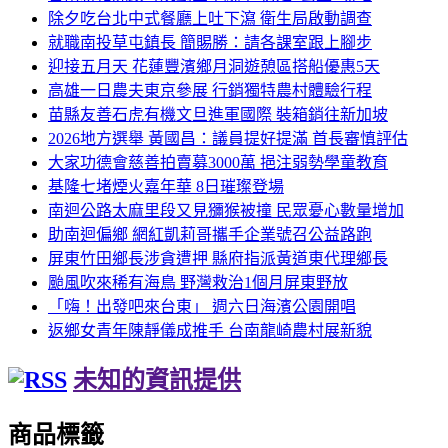
除夕吃台北中式餐廳上吐下瀉 衛生局啟動調查
就職南投草屯鎮長 簡賜勝：請各課室跟上腳步
迎接五月天 花蓮豐濱鄉月洞遊憩區搭船優惠5天
高雄一日農夫東京參展 行銷獨特農村體驗行程
苗縣友善石虎有機文旦進軍國際 裝箱銷往新加坡
2026地方選舉 黃國昌：議員提好提滿 首長審慎評估
大家功德會慈善拍賣募3000萬 挹注弱勢學童教育
基隆七堵煙火嘉年華 8日璀璨登場
南迴公路太麻里段又見獼猴被撞 民眾憂心數量增加
助南迴偏鄉 網紅凱莉哥攜手企業號召公益路跑
屏東竹田鄉長涉貪遭押 縣府指派黃道東代理鄉長
颱風吹來稀有海鳥 野灣救治1個月屏東野放
「嗨！出發吧來台東」 週六日海濱公園開唱
返鄉女青年陳靜儀成推手 台南龍崎農村展新貌
未知的資訊提供
商品標籤