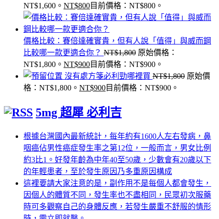
NT$1,600。
NT$
800
目前價格：NT$800。
價格比較：賽倍達確實貴，但有人說「值得」與威而鋼
比較哪一款更適合你？
NT$
1,800
原始價格：
NT$1,800。
NT$
900
目前價格：NT$900。
沒有處方箋必利勁哪裡買
NT$
1,800
原始價
格：NT$1,800。
NT$
900
目前價格：NT$900。
5mg 超犀 必利吉
根據台灣國內最新統計，每年約有1600人左右發病，鼻
咽癌佔男性癌症發生率之第12位，一般而言，男女比例
約3比1。好發年齡為中年40至50歲，少數會有20歲以下
的年輕患者，至於發生原因乃多重原因構成
這裡要請大家注意的是，副作用不是每個人都會發生，
因個人的體質不同，發生率也不盡相同，民眾初次服藥
時可多觀察自己的身體反應，若發生嚴重不舒服的情形
時，需立即就醫。