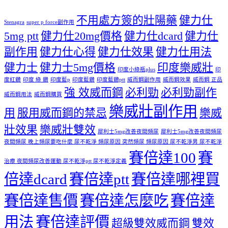
不用處方簽的壯陽藥
健力仕
Stenagra
super p force副作用
5mg ptt
健力仕20mg價格
健力仕dcard
健力仕
副作用
健力仕心得
健力仕效果
健力仕用法
健力士
健力士5mg價格
印度樂威壯
印度小綠瓶plus
印
度紅鑽
印度 綠 鑽
印度藍p
印度藍鑽
印度藍鑽ptt
威而鋼副作用
威而鋼效果
威而鋼 正品
強 效威而鋼
必利勁
必利勁副作
威而鋼用法
威而鋼購買
樂威壯副作用
用
服用威而鋼的禁忌
樂威
壯效果
樂威壯雙效
犀利士5mg改善夜間頻尿
犀利士5mg改善夜間頻尿
夜間頻尿 晚上頻尿要吃什麼 尿不乾淨 頻尿原因 突然頻尿 頻尿原因 尿不乾淨男 尿不乾淨
賽倍達100
賽
治療 夜間頻尿改善運動 尿不乾淨ptt 尿不乾淨定義
倍達dcard
賽倍達ptt
賽倍達哪裡買
賽倍達售價
賽倍達怎麼吃
賽倍達
用法
賽倍達評價
超級雙效威而鋼
雙效