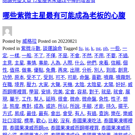
閱讀完整文章
12星座男永遠改不掉的壞習慣
哪些紫微主星最有可能成為老板的心腹
Posted by
威格拉
Posted on
20220821
Posted in
紫微斗數
,
談運論命
Tagged
fu
,
ig
,
k
,
ng
,
ph
,
一些
,
一
定
,
一樣
,
一般
,
不了
,
不僅
,
不是
,
不會
,
不然
,
不用
,
不要
,
不過
,
主意
,
主星
,
事情
,
事能
,
人為
,
人際
,
什么
,
他們
,
來看
,
信賴
,
個
性
,
值得
,
做事
,
優點
,
免費
,
再來
,
出現
,
分析
,
別人
,
到底
,
創意
,
功勞
,
原本
,
受不了
,
受到
,
可不
,
可能
,
命盤
,
喜歡
,
噴霧
,
噴霧劑
,
在職
,
境界
,
壓力
,
大家
,
大聲
,
天機
,
太陰
,
太陰星
,
太陽
,
好好
,
威
而鋼哪裡買
,
學習
,
安排
,
完美
,
定會
,
容易
,
對于
,
就是
,
就會
,
展
現
,
屬于
,
工作
,
幫人
,
延時
,
很會
,
微命
,
微命盤
,
急性
,
性子
,
想
法
,
態度
,
應對
,
成為
,
或許
,
所以
,
所說
,
手腳
,
才能
,
持久
,
擺平
,
方式
,
易成
,
最佳
,
最有
,
會出
,
會受
,
有人
,
有過
,
查詢
,
樂在
,
樂威
壯口溶錠
,
標準
,
歡心
,
比較
,
沒有
,
泰國果凍吃法
,
泰國果凍哪裡
買
,
泰國果凍威而鋼ptt
,
泰國果凍威而鋼哪裡買
,
泰國果凍威而