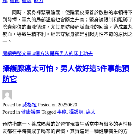
煉
,
體質
,
體驗
,
魅力
同時，緊身褲緊裹陰囊，使陰囊皮膚善於散熱的本領得不
到發揮，睪丸的局部溫度也會隨之升高；緊身褲限制和阻礙了
陰囊部位的血液循環，尤其是妨礙靜脈血液的回流，造成睪丸
瘀血，導致生精不利。經常穿緊身褲是引起男性不育的原因之
一。
閱讀完整文章
4個方法提高男人的床上功夫
攝護腺癌太可怕，男人做好這5件事能預
防它
Posted by
威格拉
Posted on
20250620
Posted in
健康議題
Tagged
事能
,
攝護腺
,
癌太
預防措施一、養成喝茶的好習慣現實生活當中有很多的男性朋
友都在平時養成了喝茶的習慣，其實這是一種健康養生的方