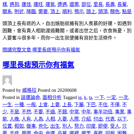
樣
,
遇到
,
運佳
,
運旺
,
運氣
,
遭遇
,
還需
,
部位
,
里長
,
長壽
,
長輩
,
關系
,
附近
,
降臨
,
需要
,
頂上
,
順利
,
預示
,
頭上
,
頭頂
,
顏色
,
點是
頭頂上長有痣的人，自出娘胎就擁有別人羨慕的好運，如遇到
困難，會有貴人相助渡過難關，或者出世之后，衣食無憂，別
人要奮斗很多年，而你一出生就便擁有良好生活條件。
閱讀完整文章
哪里長痣預示你有福氣
哪里長痣預示你有福氣
Posted by
威格拉
Posted on
20200608
Posted in
談運論命
,
面相分析
Tagged
ig
,
k
,
ta
,
一下
,
一定
,
一次
,
一生
,
一種
,
一般
,
上會
,
上要
,
上長
,
下屬
,
下巴
,
不住
,
不僅
,
不
少
,
不是
,
不然
,
不要
,
不過
,
不錯
,
中常
,
中年
,
事半功倍
,
事業
,
事
能
,
人晚
,
人有
,
人為
,
人相
,
人要
,
人際
,
介紹
,
付出
,
代表
,
以下
,
位置
,
假如
,
做事
,
兇化
,
出生
,
別人
,
努力
,
印度
,
即使
,
受人
,
只
要
,
吉痣
,
周圍
,
命中
,
命運
,
品嘗
,
哪裡
,
哪里
,
喜歡
,
回報
,
困難
,