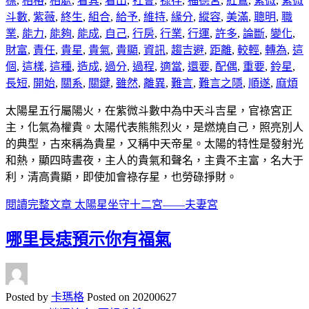
標
,
相格
,
相處
,
看其
,
看出
,
社會
,
祿存
,
福德宮
,
紅鸞
,
紫微
,
紫微
斗數
,
紫薇
,
終生
,
組合
,
給予
,
維持
,
緣分
,
縱容
,
美滿
,
聰明
,
職
業
,
能力
,
能夠
,
能成
,
自己
,
行房
,
行業
,
行運
,
許多
,
論斷
,
變化
,
財富
,
責任
,
貴星
,
貴氣
,
貴顯
,
資訊
,
趨吉避
,
距離
,
較輕
,
轉為
,
這
個
,
這樣
,
這種
,
造成
,
過分
,
過程
,
適當
,
還要
,
配偶
,
重要
,
鈴星
,
長短
,
開始
,
關系
,
關鍵
,
雖然
,
離異
,
難言
,
難言之隱
,
順遂
,
麻煩
太陽星五行屬陽火，在紫微斗數中為中天斗吉星，官祿宮正
主，化氣為權貴。太陽代表熊熊烈火，是燃燒自己，照亮別人
的典型，古來稱為貴星，又稱中天帝星。太陽的特性是發射光
和熱，顯四時晝夜，主人的貴氣和聲名，主貴不主富，名大于
利，清高貴顯，即使加會祿存星，也勞碌掙財。
閱讀完整文章
太陽星坐守十二宮——夫妻宮
哪里長痣預示你有福氣
Posted by
卡瑪格
Posted on
20200627