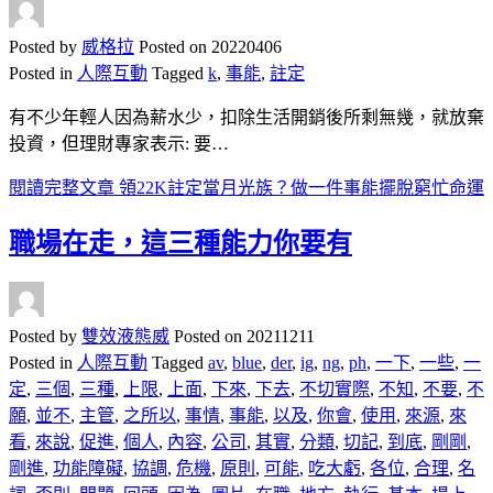
Posted by
威格拉
Posted on
20220406
Posted in
人際互動
Tagged
k
,
事能
,
註定
有不少年輕人因為薪水少，扣除生活開銷後所剩無幾，就放棄
投資，但理財專家表示: 要…
閱讀完整文章
領22K註定當月光族？做一件事能擺脫窮忙命運
職場在走，這三種能力你要有
Posted by
雙效液態威
Posted on
20211211
Posted in
人際互動
Tagged
av
,
blue
,
der
,
ig
,
ng
,
ph
,
一下
,
一些
,
一
定
,
三個
,
三種
,
上限
,
上面
,
下來
,
下去
,
不切實際
,
不知
,
不要
,
不
願
,
並不
,
主管
,
之所以
,
事情
,
事能
,
以及
,
你會
,
使用
,
來源
,
來
看
,
來說
,
促進
,
個人
,
內容
,
公司
,
其實
,
分類
,
切記
,
到底
,
剛剛
,
剛進
,
功能障礙
,
協調
,
危機
,
原則
,
可能
,
吃大虧
,
各位
,
合理
,
名