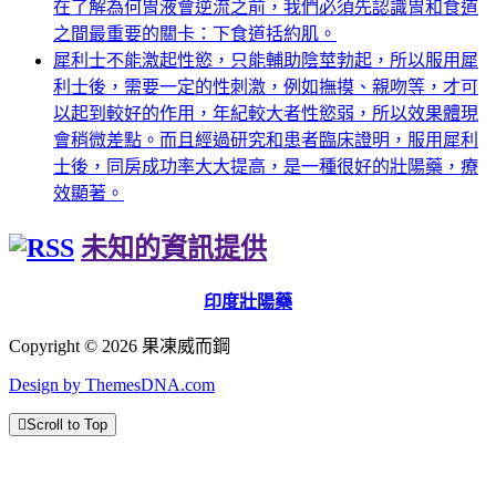
在了解為何胃液會逆流之前，我們必須先認識胃和食道
之間最重要的關卡：下食道括約肌。
犀利士不能激起性慾，只能輔助陰莖勃起，所以服用犀
利士後，需要一定的性刺激，例如撫摸、親吻等，才可
以起到較好的作用，年紀較大者性慾弱，所以效果體現
會稍微差點。而且經過研究和患者臨床證明，服用犀利
士後，同房成功率大大提高，是一種很好的壯陽藥，療
效顯著。
未知的資訊提供
印度壯陽藥
Copyright © 2026 果凍威而鋼
Design by ThemesDNA.com
Scroll to Top