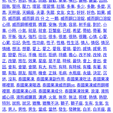
有
,
吹牛
,
告訴
,
哪里
,
問題
,
喜歡
,
單單
,
嘴巴
,
嚴格
,
嚴重
,
因為
,
固執
,
堅持
,
壓力
,
壞習
,
壞習慣
,
壯陽
,
多事
,
多少
,
多數
,
多麼
,
天
真
,
天秤座
,
天蝎座
,
夫妻
,
失蹤
,
女友
,
女生
,
好好
,
好色
,
如果
,
威
而
,
威而鋼
,
威而鋼 四 分 之 一顆
,
威而鋼口溶錠
,
威而鋼口溶錠
心得
,
威而鋼哪裡買
,
媽寶
,
安撫
,
完美
,
容易
,
射手座
,
對於
,
小
事
,
小時
,
小氣
,
就是
,
就會
,
巨蟹座
,
已經
,
希望
,
帶給
,
帶著
,
幫
助
,
平衡
,
強大
,
強烈
,
往往
,
很多
,
很差
,
很熱
,
很難
,
心情
,
心愛
,
心累
,
忘記
,
急性
,
性功能
,
性子
,
性格
,
性生活
,
情人
,
情侶
,
情況
,
情緒
,
想法
,
想要
,
愛上
,
愛之
,
愛我
,
愛搞
,
愛的
,
感情
,
感覺
,
態
度
,
戀愛
,
所以
,
手機
,
抵抗
,
拒絕
,
持續
,
擔心
,
改不掉
,
改掉
,
改
正
,
改變
,
放在
,
效果
,
星座
,
是不是
,
時候
,
最快
,
會上
,
會出
,
會
因
,
會有
,
會變
,
會開
,
有大
,
有所
,
有時
,
有時候
,
有種
,
有著
,
有
關
,
有點
,
朋友
,
服用
,
機會
,
正妹
,
毛病
,
水瓶座
,
永遠
,
決定
,
沉
迷
,
沒有
,
泰國果凍
,
泰國果凍副作用
,
泰國果凍吃法
,
泰國果凍
哪裡買
,
泰國果凍喝酒
,
泰國果凍威而鋼ptt
,
泰國果凍威而鋼哪
裡買
,
泰國果凍心得
,
泰國果凍成分
,
泰國果凍效果
,
浪漫
,
液態
威心得
,
液態威購買
,
溝通
,
火氣
,
無奈
,
無法
,
照樣
,
熱情
,
熱戀
,
特別
,
狀態
,
狀況
,
猶豫
,
猶豫不決
,
獅子
,
獅子座
,
生有
,
生氣
,
生
活
,
男人
,
男性
,
男生
,
當成
,
當然
,
發生
,
發脾氣
,
白羊
,
白羊座
,
直