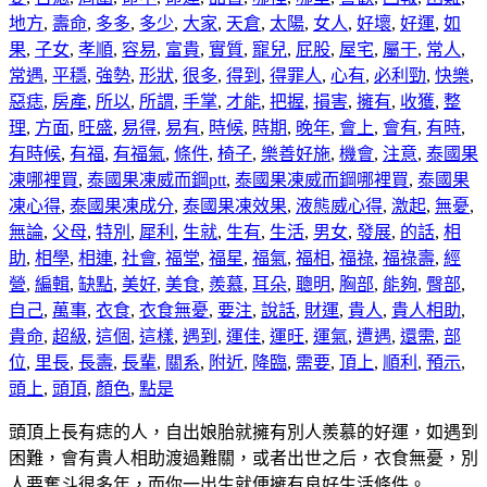
地方
,
壽命
,
多多
,
多少
,
大家
,
天倉
,
太陽
,
女人
,
好壞
,
好運
,
如
果
,
子女
,
孝順
,
容易
,
富貴
,
實質
,
寵兒
,
屁股
,
屋宅
,
屬于
,
常人
,
常遇
,
平穩
,
強勢
,
形狀
,
很多
,
得到
,
得罪人
,
心有
,
必利勁
,
快樂
,
惡痣
,
房產
,
所以
,
所謂
,
手掌
,
才能
,
把握
,
損害
,
擁有
,
收獲
,
整
理
,
方面
,
旺盛
,
易得
,
易有
,
時候
,
時期
,
晚年
,
會上
,
會有
,
有時
,
有時候
,
有福
,
有福氣
,
條件
,
椅子
,
樂善好施
,
機會
,
注意
,
泰國果
凍哪裡買
,
泰國果凍威而鋼ptt
,
泰國果凍威而鋼哪裡買
,
泰國果
凍心得
,
泰國果凍成分
,
泰國果凍效果
,
液態威心得
,
激起
,
無憂
,
無論
,
父母
,
特別
,
犀利
,
生就
,
生有
,
生活
,
男女
,
發展
,
的話
,
相
助
,
相學
,
相連
,
社會
,
福堂
,
福星
,
福氣
,
福相
,
福祿
,
福祿壽
,
經
營
,
編輯
,
缺點
,
美好
,
美食
,
羨慕
,
耳朵
,
聰明
,
胸部
,
能夠
,
臀部
,
自己
,
萬事
,
衣食
,
衣食無憂
,
要注
,
說話
,
財運
,
貴人
,
貴人相助
,
貴命
,
超級
,
這個
,
這樣
,
遇到
,
運佳
,
運旺
,
運氣
,
遭遇
,
還需
,
部
位
,
里長
,
長壽
,
長輩
,
關系
,
附近
,
降臨
,
需要
,
頂上
,
順利
,
預示
,
頭上
,
頭頂
,
顏色
,
點是
頭頂上長有痣的人，自出娘胎就擁有別人羨慕的好運，如遇到
困難，會有貴人相助渡過難關，或者出世之后，衣食無憂，別
人要奮斗很多年，而你一出生就便擁有良好生活條件。