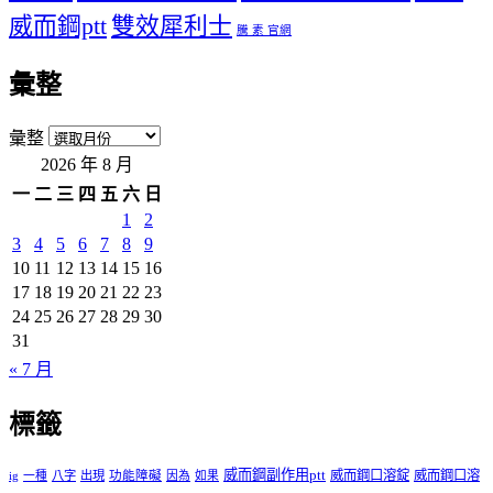
威而鋼ptt
雙效犀利士
騰 素 官網
彙整
彙整
2026 年 8 月
一
二
三
四
五
六
日
1
2
3
4
5
6
7
8
9
10
11
12
13
14
15
16
17
18
19
20
21
22
23
24
25
26
27
28
29
30
31
« 7 月
標籤
威而鋼副作用ptt
威而鋼口溶錠
威而鋼口溶
ig
一種
八字
出現
功能障礙
因為
如果