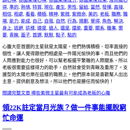
鋼心得
,
泰國果凍心得
,
泰國果凍成分
,
泰國果凍效果
,
液態威心
得
,
準的
,
熱情
,
特質
,
現在
,
產生
,
男性
,
留給
,
當然
,
發揮
,
直接
,
相信
,
相處
,
看看
,
積極
,
精神
,
紫微
,
紫微命
,
美的
,
老板
,
職務
,
職
場
,
能力
,
能成
,
自己
,
自我
,
自然
,
行為
,
規劃
,
覺得
,
角色
,
解決
,
身上
,
逃避
,
這樣
,
速度
,
過人
,
還是
,
還能
,
重要
,
關系
,
雜事
,
需
要
,
青睞
,
面子
,
首選
,
默默
,
點子
,
點的
心腹大臣首選的主星就是太陽星，他們熱情積極、坦率直接的
個性，讓人覺得跟他們相處是一件陽光愉快的事。而且他們的
人際應對能力也很好，可以幫老板擺平繁雜的人際關系，所以
老板很需要這樣得力的助手，自然就會受到青睞及重用了。支
援型的太陽也樂在這樣的職務上，他們原本就是喜歡幫人出出
主意，提供創意及想法，所以他們也是勝任而愉快的！
閱讀完整文章
哪些紫微主星最有可能成為老板的心腹
領22K註定當月光族？做一件事能擺脫窮
忙命運