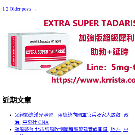
1
2
Older posts →
近期文章
父親節逢漢光演習 賴總統向國軍官兵及家人致敬 | 政
治 | 中央社 CNA
颱風襲台 北市強風吹倒圍籬鷹架建管處開罰 | 地方 | 中