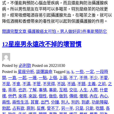
式，不僅能夠預防心腦血管疾病，而且還能夠防治攝護腺疾
病。所以男性朋友在平時可以多喝茶，特別是綠茶的功效更
好，經常吸煙喝酒容易引起攝護腺充血，在喝茶之後，就可以
降低酒精和香煙帶來的毒性就可以起到保護攝護腺的作用。
閱讀完整文章
攝護腺癌太可怕，男人做好這5件事能預防它
12星座男永遠改不掉的壞習慣
Posted by
必利勁
Posted on
20221030
Posted in
星座分析
,
談運論命
Tagged
ig
,
k
,
一些
,
一定
,
一段時
間
,
一直
,
一起
,
一邊
,
一點
,
上個
,
上面
,
不了
,
不停
,
不少
,
不愛
,
不是
,
不會
,
不滿
,
不管
,
不見得
,
不說
,
不過
,
不錯
,
主義
,
之前
,
之
後
,
乖乖
,
也許
,
了解
,
事情
,
事能
,
互相
,
交往
,
人生
,
人際
,
什麼
樣
,
他們
,
來得
,
來說
,
個性
,
做些
,
做到
,
傳統
,
傻眼
,
內在
,
內心
,
兩性
,
兩性生活
,
其實
,
出門
,
分鐘
,
別人
,
別的
,
到處
,
功能障礙
,
勃起
,
占有欲
,
原則
,
反應
,
受不了
,
另一半
,
只是
,
只能
,
吃醋
,
各