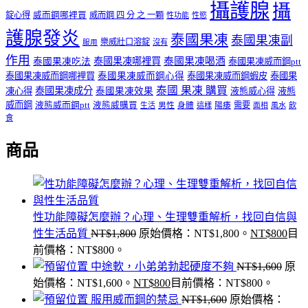
攝護腺
攝
錠心得
威而鋼哪裡買
威而鋼 四 分 之 一顆
性功能
性慾
護腺發炎
泰國果凍
泰國果凍副
樂威壯口溶錠
沒有
服用
作用
泰國果凍哪裡買
泰國果凍喝酒
泰國果凍吃法
泰國果凍威而鋼ptt
泰國果凍威而鋼哪裡買
泰國果凍威而鋼心得
泰國果凍威而鋼蝦皮
泰國果
泰國 果凍 購買
泰國果凍成分
凍心得
泰國果凍效果
液態威心得
液態
威而鋼
液態威而鋼ptt
液態威購買
男性
陽痿
需要
生活
身體
這樣
面相
風水
飲
食
商品
性功能障礙怎麼辦？心理、生理雙重解析，找回自信與
性生活品質
NT$
1,800
原始價格：NT$1,800。
NT$
800
目
前價格：NT$800。
中途軟，小弟弟勃起硬度不夠
NT$
1,600
原
始價格：NT$1,600。
NT$
800
目前價格：NT$800。
服用威而鋼的禁忌
NT$
1,600
原始價格：