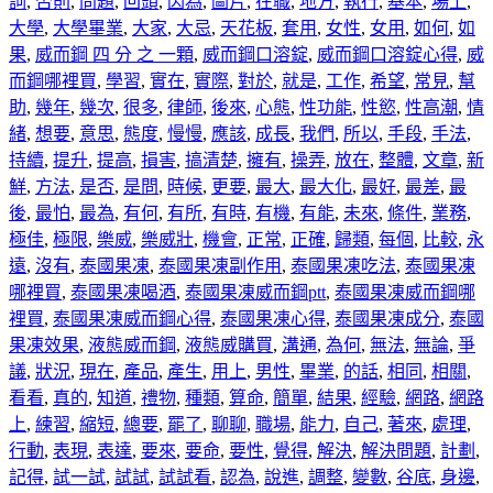
詞
,
否則
,
問題
,
回頭
,
因為
,
圖片
,
在職
,
地方
,
執行
,
基本
,
場上
,
大學
,
大學畢業
,
大家
,
大忌
,
天花板
,
套用
,
女性
,
女用
,
如何
,
如
果
,
威而鋼 四 分 之 一顆
,
威而鋼口溶錠
,
威而鋼口溶錠心得
,
威
而鋼哪裡買
,
學習
,
實在
,
實際
,
對於
,
就是
,
工作
,
希望
,
常見
,
幫
助
,
幾年
,
幾次
,
很多
,
律師
,
後來
,
心態
,
性功能
,
性慾
,
性高潮
,
情
緒
,
想要
,
意思
,
態度
,
慢慢
,
應該
,
成長
,
我們
,
所以
,
手段
,
手法
,
持續
,
提升
,
提高
,
損害
,
搞清楚
,
擁有
,
操弄
,
放在
,
整體
,
文章
,
新
鮮
,
方法
,
是否
,
是問
,
時候
,
更要
,
最大
,
最大化
,
最好
,
最差
,
最
後
,
最怕
,
最為
,
有何
,
有所
,
有時
,
有機
,
有能
,
未來
,
條件
,
業務
,
極佳
,
極限
,
樂威
,
樂威壯
,
機會
,
正常
,
正確
,
歸類
,
每個
,
比較
,
永
遠
,
沒有
,
泰國果凍
,
泰國果凍副作用
,
泰國果凍吃法
,
泰國果凍
哪裡買
,
泰國果凍喝酒
,
泰國果凍威而鋼ptt
,
泰國果凍威而鋼哪
裡買
,
泰國果凍威而鋼心得
,
泰國果凍心得
,
泰國果凍成分
,
泰國
果凍效果
,
液態威而鋼
,
液態威購買
,
溝通
,
為何
,
無法
,
無論
,
爭
議
,
狀況
,
現在
,
產品
,
產生
,
用上
,
男性
,
畢業
,
的話
,
相同
,
相關
,
看看
,
真的
,
知道
,
禮物
,
種類
,
算命
,
簡單
,
結果
,
經驗
,
網路
,
網路
上
,
練習
,
縮短
,
總要
,
罷了
,
聊聊
,
職場
,
能力
,
自己
,
著來
,
處理
,
行動
,
表現
,
表達
,
要來
,
要命
,
要性
,
覺得
,
解決
,
解決問題
,
計劃
,
記得
,
試一試
,
試試
,
試試看
,
認為
,
說進
,
調整
,
變數
,
谷底
,
身邊
,