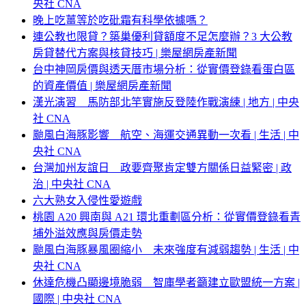
央社 CNA
晚上吃薑等於吃砒霜有科學依據嗎？
連公教也限貸？築巢優利貸額度不足怎麼辦？3 大公教
房貸替代方案與核貸技巧 | 樂屋網房產新聞
台中神岡房價與透天厝市場分析：從實價登錄看蛋白區
的資產價值 | 樂屋網房產新聞
漢光演習 馬防部北竿實施反登陸作戰演練 | 地方 | 中央
社 CNA
颱風白海豚影響 航空、海運交通異動一次看 | 生活 | 中
央社 CNA
台灣加州友誼日 政要齊聚肯定雙方關係日益緊密 | 政
治 | 中央社 CNA
六大熟女入侵性愛遊戲
桃園 A20 興南與 A21 環北重劃區分析：從實價登錄看青
埔外溢效應與房價走勢
颱風白海豚暴風圈縮小 未來強度有減弱趨勢 | 生活 | 中
央社 CNA
休達危機凸顯邊境脆弱 智庫學者籲建立歐盟統一方案 |
國際 | 中央社 CNA