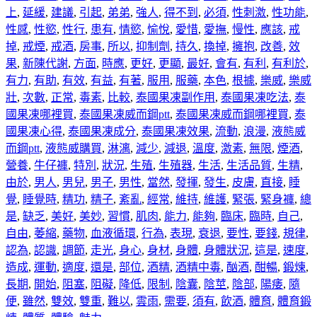
上
,
延緩
,
建議
,
引起
,
弟弟
,
強人
,
得不到
,
必須
,
性刺激
,
性功能
,
性感
,
性慾
,
性行
,
患有
,
情慾
,
愉悅
,
愛惜
,
愛撫
,
慢性
,
應該
,
戒
掉
,
戒煙
,
戒酒
,
房事
,
所以
,
抑制劑
,
持久
,
換掉
,
擁抱
,
改善
,
效
果
,
新陳代謝
,
方面
,
時應
,
更好
,
更顯
,
最好
,
會有
,
有利
,
有利於
,
有力
,
有助
,
有效
,
有益
,
有著
,
服用
,
服藥
,
本色
,
根據
,
樂威
,
樂威
壯
,
次數
,
正常
,
毒素
,
比較
,
泰國果凍副作用
,
泰國果凍吃法
,
泰
國果凍哪裡買
,
泰國果凍威而鋼ptt
,
泰國果凍威而鋼哪裡買
,
泰
國果凍心得
,
泰國果凍成分
,
泰國果凍效果
,
流動
,
浪漫
,
液態威
而鋼ptt
,
液態威購買
,
淋漓
,
減少
,
減退
,
溫度
,
激素
,
無限
,
煙酒
,
營養
,
牛仔褲
,
特別
,
狀況
,
生殖
,
生殖器
,
生活
,
生活品質
,
生精
,
由於
,
男人
,
男兒
,
男子
,
男性
,
當然
,
發揮
,
發生
,
皮膚
,
直接
,
睡
覺
,
睡覺時
,
精功
,
精子
,
紊亂
,
經常
,
維持
,
維護
,
緊張
,
緊身褲
,
總
是
,
缺乏
,
美好
,
美妙
,
習慣
,
肌肉
,
能力
,
能夠
,
臨床
,
臨時
,
自己
,
自由
,
萎縮
,
藥物
,
血液循環
,
行為
,
表現
,
衰退
,
要性
,
要錢
,
規律
,
認為
,
認識
,
調節
,
走光
,
身心
,
身材
,
身體
,
身體狀況
,
這是
,
速度
,
造成
,
運動
,
適度
,
還是
,
部位
,
酒精
,
酒精中毒
,
酗酒
,
酣暢
,
鍛煉
,
長期
,
開始
,
阻塞
,
阻礙
,
降低
,
限制
,
陰囊
,
陰莖
,
陰部
,
陽痿
,
隨
便
,
雖然
,
雙效
,
雙重
,
難以
,
雲雨
,
需要
,
須有
,
飲酒
,
體育
,
體育鍛