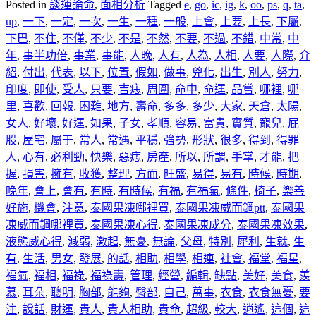
Posted in
談運論命
,
面相分析
Tagged
e
,
go
,
ic
,
ig
,
k
,
oo
,
ps
,
q
,
ta
,
up
,
一下
,
一定
,
一次
,
一生
,
一種
,
一般
,
上會
,
上要
,
上長
,
下屬
,
下巴
,
不住
,
不僅
,
不少
,
不是
,
不然
,
不要
,
不過
,
不錯
,
中常
,
中
年
,
事半功倍
,
事業
,
事能
,
人晚
,
人有
,
人為
,
人相
,
人要
,
人際
,
介
紹
,
付出
,
代表
,
以下
,
位置
,
假如
,
做事
,
兇化
,
出生
,
別人
,
努力
,
印度
,
即使
,
受人
,
只要
,
吉痣
,
周圍
,
命中
,
命運
,
品嘗
,
哪裡
,
哪
里
,
喜歡
,
回報
,
困難
,
地方
,
壽命
,
多多
,
多少
,
大家
,
天倉
,
太陽
,
女人
,
好壞
,
好運
,
如果
,
子女
,
孝順
,
容易
,
富貴
,
實質
,
寵兒
,
屁
股
,
屋宅
,
屬于
,
常人
,
常遇
,
平穩
,
強勢
,
形狀
,
很多
,
得到
,
得罪
人
,
心有
,
必利勁
,
快樂
,
惡痣
,
房產
,
所以
,
所謂
,
手掌
,
才能
,
把
握
,
損害
,
擁有
,
收獲
,
整理
,
方面
,
旺盛
,
易得
,
易有
,
時候
,
時期
,
晚年
,
會上
,
會有
,
有時
,
有時候
,
有福
,
有福氣
,
條件
,
椅子
,
樂善
好施
,
機會
,
注意
,
泰國果凍哪裡買
,
泰國果凍威而鋼ptt
,
泰國果
凍威而鋼哪裡買
,
泰國果凍心得
,
泰國果凍成分
,
泰國果凍效果
,
液態威心得
,
減弱
,
激起
,
無憂
,
無論
,
父母
,
特別
,
犀利
,
生就
,
生
有
,
生活
,
男女
,
發展
,
的話
,
相助
,
相學
,
相連
,
社會
,
福堂
,
福星
,
福氣
,
福相
,
福祿
,
福祿壽
,
管理
,
經營
,
編輯
,
缺點
,
美好
,
美食
,
羨
慕
,
耳朵
,
聰明
,
胸部
,
能夠
,
臀部
,
自己
,
萬事
,
衣食
,
衣食無憂
,
要
注
,
說話
,
財運
,
貴人
,
貴人相助
,
貴命
,
超級
,
較大
,
逍遙
,
這個
,
這