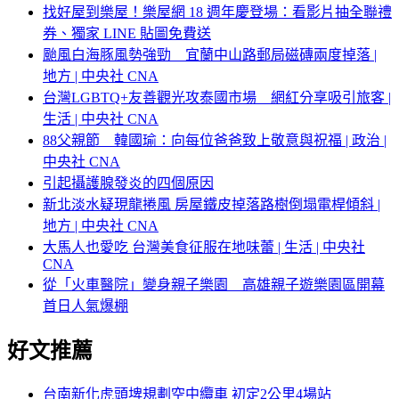
找好屋到樂屋！樂屋網 18 週年慶登場：看影片抽全聯禮
券、獨家 LINE 貼圖免費送
颱風白海豚風勢強勁 宜蘭中山路郵局磁磚兩度掉落 |
地方 | 中央社 CNA
台灣LGBTQ+友善觀光攻泰國市場 網紅分享吸引旅客 |
生活 | 中央社 CNA
88父親節 韓國瑜：向每位爸爸致上敬意與祝福 | 政治 |
中央社 CNA
引起攝護腺發炎的四個原因
新北淡水疑現龍捲風 房屋鐵皮掉落路樹倒塌電桿傾斜 |
地方 | 中央社 CNA
大馬人也愛吃 台灣美食征服在地味蕾 | 生活 | 中央社
CNA
從「火車醫院」變身親子樂園 高雄親子遊樂園區開幕
首日人氣爆棚
好文推薦
台南新化虎頭埤規劃空中纜車 初定2公里4場站