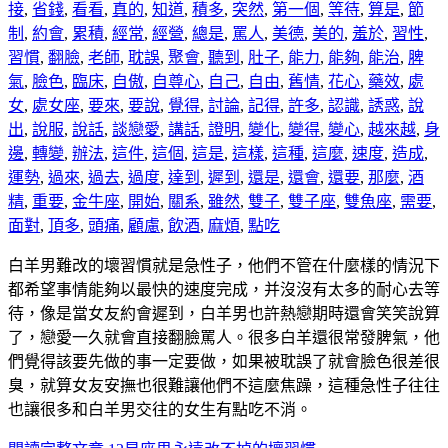
接
,
省錢
,
看看
,
真的
,
知道
,
積多
,
突然
,
第一個
,
等待
,
算是
,
節
制
,
約會
,
累積
,
經常
,
經營
,
總是
,
罵人
,
美德
,
美的
,
羞於
,
習性
,
習慣
,
翻臉
,
老師
,
耽誤
,
聚會
,
聽到
,
肚子
,
能力
,
能夠
,
能治
,
脾
氣
,
臉色
,
臨床
,
自傲
,
自尊心
,
自己
,
自由
,
舊情
,
花心
,
藥效
,
處
女
,
處女座
,
要來
,
要說
,
覺得
,
討論
,
記得
,
許多
,
認識
,
誘惑
,
說
出
,
說服
,
說話
,
談戀愛
,
講話
,
證明
,
變化
,
變得
,
變心
,
越來越
,
身
邊
,
轉變
,
辦法
,
這件
,
這個
,
這是
,
這樣
,
這種
,
這麼
,
速度
,
造成
,
運勢
,
過來
,
過去
,
過度
,
達到
,
遲到
,
還是
,
還會
,
還要
,
那麼
,
酒
精
,
重要
,
金牛座
,
開始
,
關系
,
雖然
,
雙子
,
雙子座
,
雙魚座
,
需要
,
面對
,
頂多
,
頭痛
,
顧慮
,
飲酒
,
麻煩
,
點吃
白羊男難改的壞習慣就是急性子，他們不管在什麼樣的情況下
都希望事情能夠以最快的速度完成，并沒沒有太多的耐心去等
待，像是當女友約會遲到，白羊男也許熱戀期時還會笑笑說算
了，戀愛一久就會直接翻臉罵人。很多白羊還很常發脾氣，他
們覺得該要先做的事一定要做，如果被耽誤了就會臉色很差很
臭，就算女友安撫也很難讓他們不這麼焦躁，這種急性子往往
也讓很多和白羊男交往的女生有點吃不消。