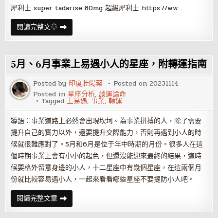
犀利士 super tadarise 80mg 超級犀利士 https://ww…
手
閱讀完整文章
面
相
看
何
種
5月、6月事業上易遇小人的星座，附轉運指南
男
人
事
Posted by
印度壯陽藥
Posted on
20231114
業
Posted in
星座分析
,
談運論命
金
Tagged
上易遇
,
事業
,
轉運
錢
兩
如
導語：事業道路上必然會出現坎坷。為事業拼搏的人，除了需要
意
提升自己的實力以外，還要提升交際能力，否則再遇到小人的時
候就很難應對了。5月和6月是位于年中時期的月份。很多人在這
個時期事業上會有小小的起色，但還沒能迎來最終的結果，這時
候要格外留意身邊的小人，十二星座中有幾個星座，在這兩個月
份就比較容易遇小人，一起來看看哪些星座不要提防小人吧。
5
閱讀完整文章
月、
6