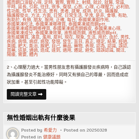
威而鋼口溶錠心得
,
定時
,
實際
,
實際上
,
射精
,
就診
,
就醫
,
常識
,
平時
,
延長
,
引起
,
往往
,
很多
,
復發
,
心態
,
心理
,
心理壓力
,
必利勁
,
性功能
,
性早
,
性生活
,
患有
,
患者
,
感覺
,
成熟
,
抗炎
,
攝護腺
,
攝護腺發炎
,
方法
,
方面
,
日常
,
日常生活
,
早洩
,
是非
,
會導
,
有助
,
有助於
,
有損
,
朋友
,
服用
,
正確
,
每日
,
泰國果凍副作用
,
泰國果凍吃法
,
泰國果凍哪裡買
,
泰國果凍威而鋼ptt
,
泰國果凍威而鋼哪裡買
,
泰國果凍威而鋼蝦皮
,
泰國果凍心得
,
泰國果凍成分
,
泰國果凍效果
,
液態威而鋼
,
液態威而鋼ptt
,
液態威購買
,
滿意
,
濫用
,
犀利
,
現在
,
現象
,
生活
,
用於
,
由於
,
男性
,
疾病
,
病情
,
病症
,
病發
,
發現
,
發生
,
盲目
,
真正
,
穩定
,
結果
,
經過
,
美國
,
肥大
,
能治
,
腺肥
,
自己
,
藥品
,
藥物
,
表現
,
認為
,
認識
,
誤認
,
買藥
,
這是
,
通過
,
造成
,
達到
,
適用
,
遷延
,
避免
,
錯誤認識
,
關注
,
陽痿
,
需要
,
體內
2、心理壓力過大，當男性朋友患有攝護腺發炎疾病時，自己誤認
為攝護腺發炎不能治療好，同時又有損自己的尊嚴，因而造成症
狀加重，甚至引起性功能障礙。
攝
閱讀完整文章
護
腺
發
炎
的
無性婚姻出軌有什麼後果
錯
誤
認
Posted by
希愛力
Posted on
20250328
識
Posted in
健康議題