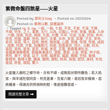
月
事
業
紫微命盤四煞星——火星
上
易
遇
Posted by
犀利士5mg
Posted on
20231104
小
Posted in
紫微斗數
,
談運論命
人
的
Tagged
ig
,
k
,
ng
,
一般
,
一點
,
七殺
,
不宜
,
不是
,
不深
,
不算
,
星
不順
,
中年
,
之人
,
事業
,
五行
,
以為
,
企圖心
,
作用
,
來看
,
做事
,
入命
座，
,
六親
,
冒險
,
刑克
,
勞碌
,
化氣
,
升遷
,
午年
,
可成
,
吉星
,
同宮
,
命中
,
附
命宮
,
命盤
,
喜歡
,
坐命
,
執行
,
夫妻
,
女命
,
女宮
,
如果
,
子女
,
安命
,
轉
官非
,
容易
,
常人
,
延時
,
微命
,
微命盤
,
心腸
,
思維
,
性情
,
性格
,
成就
運
,
成敗
,
所謂
,
才能
,
投機取巧
,
招惹
,
招惹是非
,
持久
,
斗數
,
旺夫
,
指
易招
,
易有
,
星坐
,
是非
,
有福
,
未宮
,
正面
,
泰國果凍吃法
,
南
泰國果凍哪裡買
,
泰國果凍成分
,
潛能
,
激發
,
火星
,
煞星
,
申子辰
,
男性
,
異于
,
發達
,
益子
,
目標
,
福德宮
,
福星
,
積極
,
空劫
,
紫微
,
紫微命
,
紫微斗數
,
纏身
,
聰明
,
調和
,
財帛
,
貪狼
,
起伏
,
身材
,
辛苦
,
達成
,
鈴星
,
頑固
,
驚人
火星雖入廟旺之鄉守命，亦有不順，成敗起伏勢所難免；若入陷
宮，與羊或陀宿同宮，刑克甚重，克害六親，易招官非橫禍，惡
疾纏身，得諸吉拱照禍殃則輕，惟是極難發達。
紫
閱讀完整文章
微
命
盤
四