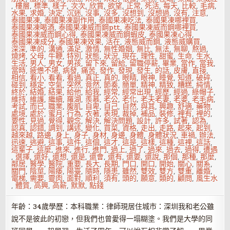
,
樓層
,
標準
,
樣子
,
次次
,
欣賞
,
欲望
,
正常
,
死活
,
每天
,
比較
,
毛病
,
水果
,
求婚
,
決定
,
沉迷
,
沒事
,
沒多
,
沒想到
,
沒想過
,
沒有
,
注意
,
泰國果凍
,
泰國果凍副作用
,
泰國果凍吃法
,
泰國果凍哪裡買
,
泰國果凍喝酒
,
泰國果凍威而鋼ptt
,
泰國果凍威而鋼哪裡買
,
泰國果凍威而鋼心得
,
泰國果凍威而鋼蝦皮
,
泰國果凍心得
,
泰國果凍成分
,
泰國果凍效果
,
活在
,
液態威而鋼
,
液態威購買
,
深深
,
準的
,
溝通
,
滿足
,
激情
,
無性婚姻
,
無比
,
無法
,
無聊
,
熬過
,
燒烤
,
父母
,
牛鞭
,
特別
,
狀態
,
狀況
,
現在
,
理性
,
甜蜜
,
生命
,
生水
,
生活
,
男人
,
男女
,
男孩
,
留下來
,
留給
,
留職停薪
,
畢業
,
當作
,
當我
,
當時
,
疲憊不堪
,
病發
,
痛苦
,
發作
,
發現
,
發生
,
的話
,
皮膚
,
直接
,
相信
,
看小
,
看看
,
看過
,
真正
,
真的
,
眼睛
,
眼神
,
睡覺
,
知道
,
破碎
,
碰到
,
穩定
,
空氣
,
突然
,
竟然
,
節奏
,
簡單
,
精神
,
精致
,
糟糕
,
純情
,
終於
,
結婚
,
結果
,
給他
,
給我
,
經常
,
經常出現
,
經歷
,
經過
,
綠帽子
,
維持
,
維護
,
繼續
,
羅湖
,
羨慕
,
老公
,
老化
,
老夫老妻
,
老婆
,
老毛病
,
考試
,
而已
,
職業
,
腹肌
,
自卑
,
自己
,
自然
,
與其
,
興趣
,
舒適
,
藥物
,
處境
,
處於
,
蜜月
,
行為
,
衣著
,
表現
,
裁掉
,
補品
,
裝修
,
裡有
,
裡的
,
要性
,
見過
,
覺得
,
觀念
,
解決
,
解決問題
,
設計
,
許多
,
試著
,
認為
,
認真
,
認錯
,
調到
,
講述
,
變化
,
買菜
,
資格
,
走出
,
走路
,
起來
,
起到
,
越來越
,
路邊
,
身上
,
身子
,
身材
,
身邊
,
身體
,
身體狀況
,
車禍
,
辦法
,
迅速
,
逃避
,
這事
,
這件
,
這個
,
這才
,
這是
,
這樣
,
這種
,
這裡
,
這話
,
這輩子
,
這麼
,
進來
,
進行
,
進門
,
過上
,
過了
,
過來
,
過去
,
過得
,
遭遇
,
選擇
,
還好
,
還想
,
還是
,
還會
,
還有
,
還要
,
還說
,
那個
,
那種
,
那麼
,
鄰居
,
醫學
,
醫院
,
重要
,
長大
,
長期
,
門口
,
開口
,
開始
,
關心
,
關系
,
關門
,
陰莖
,
陽痿
,
陽臺
,
隨時
,
隱患
,
雖然
,
雙效
,
雙方
,
雙重
,
離婚
,
電梯
,
需要
,
靈肉
,
面對
,
順利
,
須有
,
頭的
,
願意
,
類的
,
顧問
,
風生水
,
體質
,
高興
,
高薪
,
默默
,
點錢
年齡：34歲學歷：本科職業：律師現居住城市：深圳我和老公雖
說不是彼此的初戀，但我們也曾愛得一塌糊塗。我們是大學的同