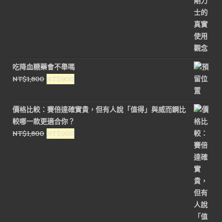
吃降血糖藥會不舉嗎
原
目
NT$
1,800
NT$
900
始
前
價
價
價格比較：賽倍達確實貴，但有人說「值得」與威而鋼比
格：
格：
較哪一款更適合你？
NT$1,800。
NT$900。
原
目
NT$
1,800
NT$
900
始
前
價
價
格：
格：
NT$1,800。
NT$900。