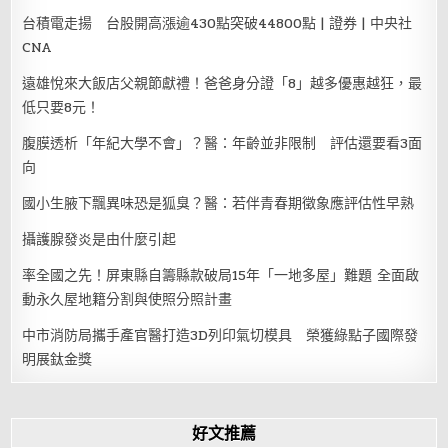
台積電走揚 台股開高漲逾430點突破44800點 | 證券 | 中央社
CNA
遠雄悅來大飯店父親節獻禮！爸爸身分證「8」越多優惠越狂，最
低只要8元！
腹膜透析「年紀大學不會」？醫：年齡並非限制 評估還要看3面
向
國小生腋下飄異味恐是狐臭？醫：若伴青春期徵象應評估性早熟
攝護腺發炎是由什麼引起
率全國之先！屏東縣自籌縣款破局15年「一地多屋」難題 全面啟
動永久屋地籍分割與使照分照計畫
中市消防局攜手產官醫打造3D列印氣切模具 榮獲綠點子國際發
明展鈦金獎
好文推薦