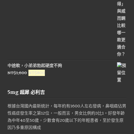
中途軟，小弟弟勃起硬度不夠
原
目
NT$
1,600
NT$
800
始
前
價
價
5mg 超犀 必利吉
格：
格：
NT$1,600。
NT$800。
根據台灣國內最新統計，每年約有1600人左右發病，鼻咽癌佔男
性癌症發生率之第12位，一般而言，男女比例約3比1。好發年齡
為中年40至50歲，少數會有20歲以下的年輕患者，至於發生原
因乃多重原因構成