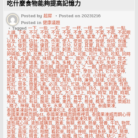
業
吃什麼食物能夠提高記憶力
運
勢
明
Posted by
超犀
Posted on
20231216
顯
Posted in
健康議題
好
轉
Tagged
一下
,
一些
,
一天
,
一定
,
一杯
,
一樣
,
一步
,
一種
,
一點
,
的
上課
,
下來
,
不可
,
不妨
,
不宜
,
不是
,
不會
,
不管
,
不要
,
不起
,
不起眼
生
,
世界
,
並且
,
中毒
,
中看
,
之後
,
之間
,
事情
,
事業
,
人們
,
人體
,
代謝
,
肖
以及
,
任務
,
估計
,
作為
,
作用
,
使人
,
使用
,
促進
,
保健
,
保持
,
保護
,
個人
,
做到
,
健腦
,
優質
,
元素
,
充分
,
兒童
,
其實
,
具有
,
出現
,
出錯
,
分別
,
分時
,
分鐘
,
利用
,
到達
,
刺激
,
功效
,
功能障礙
,
勃起
,
危害
,
卵磷脂
,
參加
,
反應
,
口氣
,
口腔
,
口訣
,
可能
,
可行
,
吃些
,
吃點
,
同時
,
含有
,
含量
,
吸收
,
味精
,
呼吸
,
單一
,
國外
,
在家
,
在工作中
,
增大
,
增強
,
增硬
,
壞事
,
多少
,
多為
,
多種
,
大米
,
大腦
,
天吃
,
失眠
,
好處
,
如果
,
妙處
,
威而
,
威而鋼
,
威而鋼 四 分 之 一顆
,
威而鋼口溶錠
,
威而鋼口溶錠心得
,
威而鋼哪裡買
,
孩子
,
學到
,
它們
,
它命
,
安神
,
完美
,
客戶
,
容易
,
密切相關
,
富含
,
專門
,
小時
,
小時候
,
小米粥
,
就是
,
工作
,
差異
,
常吃
,
常說
,
幫助
,
平時
,
廉價
,
延緩
,
引起
,
強弱
,
彩虹
,
很多
,
微量元素
,
必須
,
忘記
,
忙碌
,
快速
,
思維
,
性刺激
,
性慾
,
性行
,
想法
,
意義
,
愛撫
,
成功
,
技巧
,
抑制劑
,
持久
,
提神
,
提高
,
擁抱
,
攝取
,
改善
,
改進
,
效果
,
方式
,
方法
,
早上
,
時候
,
時常
,
時會
,
時期
,
晚上
,
智力
,
更好
,
最佳
,
最易
,
會有
,
會變
,
有人
,
有力
,
有助
,
有大
,
有效
,
有時
,
有益
,
服用
,
服藥
,
東西
,
柚子
,
根據
,
概率
,
樂威
,
樂威壯
,
橘子
,
檸檬
,
每個
,
每天
,
水果
,
沒事
,
法是
,
注意
,
泰國果凍
,
泰國果凍副作用
,
泰國果凍吃法
,
泰國果凍哪裡買
,
泰國果凍威而鋼ptt
,
泰國果凍威而鋼哪裡買
,
泰國果凍威而鋼心得
,
泰國果凍心得
,
泰國果凍成分
,
泰國果凍效果
,
活動
,
活躍
,
液態威心得
,
液態威購買
,
激素
,
無聊
,
煮熟
,
熱量
,
營養
,
牛奶
,
物質
,
狀況
,
玉米
,
生吃
,
產生
,
用腦
,
由於
,
當你
,
療效
,
發現
,
發育
,
白質
,
益智
,
直接
,
相信
,
相關
,
看起來
,
睡前
,
神經
,
神經系統
,
筆記
,
簡單
,
米飯
,
精力
,
精會
,
系統
,
細胞
,
組織
,
維它
,
維持
,
總結
,
缺少
,
美的
,