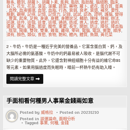
聯系
,
聽到
,
胡蘿卜
,
胡蘿卜素
,
能夠
,
脂肪
,
脂肪酸
,
腦細胞
,
臨床
,
自己
,
花生
,
花菜
,
菠菜
,
菠蘿
,
蔬菜
,
藥物
,
蘿卜
,
處在
,
蛋白質
,
蛋黃
,
血栓
,
血液循環
,
血管
,
血脂
,
行為
,
衰弱
,
衰老
,
衰退
,
補充
,
要性
,
規劃
,
觀察
,
記得
,
記憶
,
記憶力
,
記錄
,
試試
,
認為
,
證明
,
護腦
,
變得
,
豐富
,
起來
,
足夠
,
身邊
,
身體
,
身體狀況
,
輔助
,
辣味
,
辣椒
,
辦法
,
迅速
,
這件
,
這個
,
這會
,
這樣
,
通過
,
造成
,
進入
,
過度
,
過於
,
過的
,
還是
,
還有
,
還能
,
那麼
,
酸性
,
重要
,
長生
,
開始
,
防止
,
降低
,
降血脂
,
陰莖
,
陽痿
,
雙效
,
雙重
,
雞蛋
,
離得
,
零碎
,
電腦
,
電話
,
需要
,
順序
,
須有
,
顏色
,
類似
,
食慾
,
食物
,
飽和
,
體內
,
體質
,
魚類
,
黃花菜
2、牛奶。牛奶是一種近乎完美的營養品。它富含蛋白質、鈣，及
大腦所必需的氨基酸。牛奶中的鈣最易被人吸收，是腦代謝不可
缺少的重要物質。此外，它還含對神經細胞十分有益的維它命B1
等元素。如果用腦過度而失眠時，睡前一杯熱牛奶有助入睡。
吃
閱讀完整文章
什
麼
食
物
能
手面相看何種男人事業金錢兩如意
夠
提
高
Posted by
威格拉
Posted on
20231210
記
Posted in
談運論命
,
面相分析
憶
Tagged
事業
,
何種
,
金錢
力