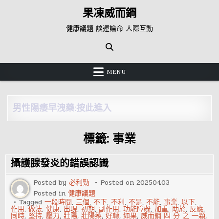
Skip
果凍威而鋼
to
content
健康議題 談運論命 人際互動
MENU
男性陽痿早洩藥:按此進入
標籤:
事業
攝護腺發炎的錯誤認識
Posted by
必利勁
Posted on
20250403
Posted in
健康議題
Tagged
一段時間
,
三個
,
不下
,
不利
,
不是
,
不能
,
事業
,
以下
,
作用
,
做法
,
健康
,
出現
,
初期
,
副作用
,
功能障礙
,
加重
,
助於
,
反應
,
同時
,
堅持
,
壓力
,
壯陽
,
壯陽藥
,
好轉
,
如果
,
威而鋼 四 分 之 一顆
,