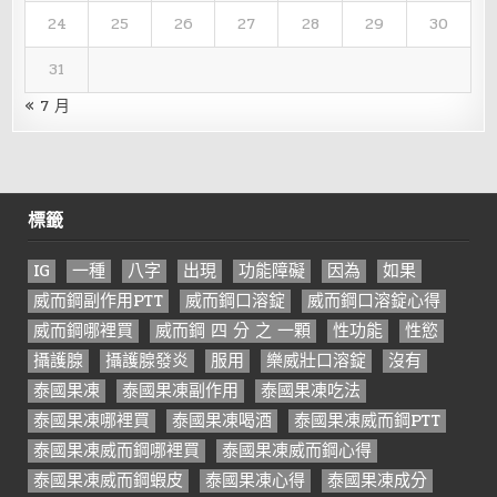
24
25
26
27
28
29
30
31
« 7 月
標籤
IG
一種
八字
出現
功能障礙
因為
如果
威而鋼副作用PTT
威而鋼口溶錠
威而鋼口溶錠心得
威而鋼哪裡買
威而鋼 四 分 之 一顆
性功能
性慾
攝護腺
攝護腺發炎
服用
樂威壯口溶錠
沒有
泰國果凍
泰國果凍副作用
泰國果凍吃法
泰國果凍哪裡買
泰國果凍喝酒
泰國果凍威而鋼PTT
泰國果凍威而鋼哪裡買
泰國果凍威而鋼心得
泰國果凍威而鋼蝦皮
泰國果凍心得
泰國果凍成分