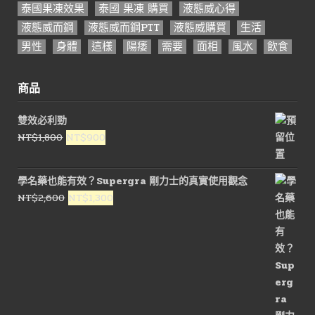
泰國果凍效果
泰國 果凍 購買
液態威心得
液態威而鋼
液態威而鋼PTT
液態威購買
生活
男性
身體
這樣
陽痿
需要
面相
風水
飲食
商品
雙效必利勁
原
目
NT$
1,800
NT$
900
始
前
價
價
學名藥也能有效？Supergra 剛力士的真實使用觀念
格：
格：
原
目
NT$
2,600
NT$
1,300
NT$1,800。
NT$900。
始
前
價
價
格：
格：
NT$2,600。
NT$1,300。