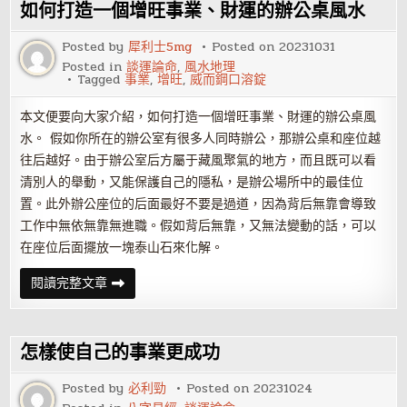
煞
如何打造一個增旺事業、財運的辦公桌風水
星
——
火
Posted by
犀利士5mg
Posted on
20231031
星
Posted in
談運論命
,
風水地理
Tagged
事業
,
增旺
,
威而鋼口溶錠
本文便要向大家介紹，如何打造一個增旺事業、財運的辦公桌風
水。 假如你所在的辦公室有很多人同時辦公，那辦公桌和座位越
往后越好。由于辦公室后方屬于藏風聚氣的地方，而且既可以看
清別人的舉動，又能保護自己的隱私，是辦公場所中的最佳位
置。此外辦公座位的后面最好不要是過道，因為背后無靠會導致
工作中無依無靠無進職。假如背后無靠，又無法變動的話，可以
在座位后面擺放一塊泰山石來化解。
如
閱讀完整文章
何
打
造
一
個
怎樣使自己的事業更成功
增
旺
事
Posted by
必利勁
Posted on
20231024
業、