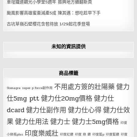
車埕鐵道觀光小學堂5週年 振興地方續翻新頁
颱風影響高雄蜜棗減產5成 陳其邁：想吃趁早下手
古坑草嶺石壁櫻花含苞待放 1/29起花季登場
未知的資訊提供
商品標籤
不用處方簽的壯陽藥
健力
Stenagra
super p force副作用
仕5mg ptt
健力仕20mg價格
健力仕
dcard
健力仕副作用
健力仕心得
健力仕效
果
健力仕用法
健力士
健力士5mg價格
印度
印度樂威壯
小綠瓶plus
印度紅鑽
印度 綠 鑽
印度藍p
印度藍鑽
印度