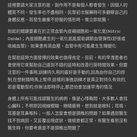
這裡要請大家注意的是，副作用不是每個人都會發生，因個人的
體質不同，發生率也不盡相同，民眾初次服藥時可多觀察自己的
身體反應，若發生嚴重不舒服的情形時，需立即就醫。
勃起的關鍵要素在於正常血管內皮襯細胞和一氧化氮(Nitric
Oxide)；內皮細胞產生的一氧化氮能幫助調節血管彈性(舒張或
收縮血管)，如果患有高血壓，血管中有可能產生生理變化
在幫助延時方面發揮的效果也值得肯定，目前，有的早洩患者也
會使用它來幫助自己達到不錯的延時和改善行房時間效果。但要
注意的一件事時,訓練持久用的最好是手動的,因為由你自己的控
制,在想射精時馬上暫停,這樣的漸進訓練才是真正對持久有效的,
若是電動型的,你無法即時停止,那恐怕會加速早洩的情況
身體上所有可能找錯醫生的病例，像是心悸胸悶，大多數人會找
心臟科；不明原因視線模糊、眼睛疲勞，想到就是眼科；耳鳴、
耳塞是耳鼻喉科；一般人怎麼會想是頸椎的問題？如果遇到醫生
找不到病因，又反覆出現症狀，做檢查都正常，有醫生看到沒有
醫生時，你要考慮是不是頸椎出問題了