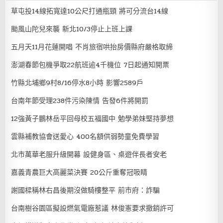
草屯投14線拓寬達10公尺打通瓶頸 將可分流台14線
颱風山陀兒來襲 新北10/3停止上班上課
五月天11月花蓮開唱 不肖旅宿哄抬房價縣府嚴格取締
澎湖春節包機爭取22航班逾4千機位 7日起通知開票
竹縣北埔鄉9村8/16停水8小時 影響2589戶
台南年節受理238件污染陳情 告發6件將開罰
12強黃子鵬林岳平回母校五福國中 勉學弟妹堅持夢想
雲縣補教協會送愛心 400名額供弱勢童免費學習
北市萬華老服升級開幕 設健身區、桌遊伴長者安老
嘉義青農巨大高麗菜決賽 20公斤重奪冠吸睛
謝國樑稱林右昌後期沒做騎樓整平 前市府：詐騙
台南樹谷園區擬設燃氣電廠惹議 林俊憲要求撤銷許可