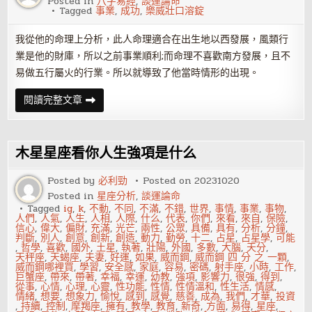
Posted in
八字易經
,
談運論命
財
Tagged
事業
,
成功
,
樂威壯口溶錠
運
的
辦
我從他的命理上分析，此人命理適合在出生地以西發展，風類行
公
桌
業是他的財庫，所以之前事業順利;而命理不喜歡南方發展，且不
風
水
易做五行屬火的行業。所以就導致了他當時情形的出現。
怎
閱讀完整文章
樣
使
自
己
的
木星星座看你人生強項是什么
事
業
更
Posted by
必利勁
Posted on
20231020
成
Posted in
星座分析
,
談運論命
功
Tagged
ig
,
k
,
不動
,
不同
,
不滿
,
不錯
,
世界
,
事情
,
事業
,
事物
,
人們
,
人氣
,
人生
,
人相
,
人際
,
什么
,
代表
,
你們
,
來看
,
來自
,
保險
,
信心
,
偉大
,
偏財
,
充滿
,
光芒
,
兩性
,
公眾
,
具備
,
具有
,
分析
,
分鐘
,
判斷
,
別人
,
創意
,
創新
,
創造
,
動力
,
勤勞
,
十二
,
占星
,
占星學
,
可能
,
哲學
,
喜歡
,
國外
,
土星
,
執著
,
壯陽
,
外國
,
多數
,
大腦
,
天分
,
天秤座
,
天蝎座
,
夫妻
,
好運
,
如果
,
威而鋼
,
威而鋼 四 分 之 一顆
,
威而鋼哪裡買
,
學習
,
安全感
,
家庭
,
容易
,
密碼
,
射手座
,
小時
,
工作
,
巨蟹座
,
帶來
,
帶著
,
幸福
,
幸運
,
幼教
,
強項
,
影響力
,
很強
,
得到
,
從事
,
心情
,
心理
,
心靈
,
性功能
,
性情
,
性情溫和
,
性生活
,
情感
,
情緒
,
想要
,
想象力
,
愉悅
,
感到
,
感覺
,
慈善
,
成為
,
我們
,
才華
,
投資
,
持續
,
控制
,
摩羯座
,
擁有
,
教學
,
教育
,
新奇
,
方面
,
易得
,
星座
,