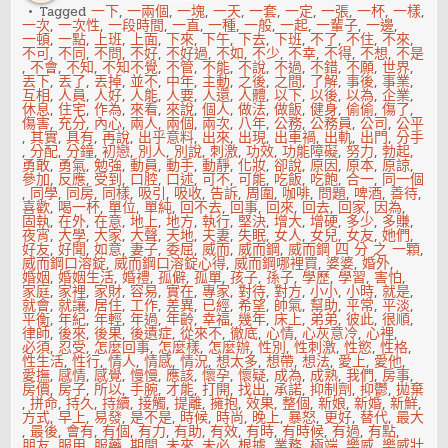
Tagged
一下
,
一兩個
,
一塊
,
一天
,
一套
,
一定
,
一張
,
一杯
,
一樣
,
一次
,
一次性
,
一段時間
,
一直
,
一種
,
一般
,
一起
,
一輩子
,
一邊
,
一頓
,
一點
,
上班
,
上面
,
下來
,
下午
,
下去
,
下班
,
不了
,
不住
,
不來
,
不可
,
不同
,
不問
,
不好
,
不好過
,
不如
,
不少
,
不幸
,
不得
,
不想
,
不是
,
不會
,
不知
,
不知不覺
,
不管
,
不能
,
不說
,
不過
,
不錯
,
不願
,
世界
,
丟下
,
丟了
,
丟掉
,
並不
,
中年
,
主動
,
之後
,
之間
,
了解
,
事後
,
事業
,
互相
,
人員
,
人好
,
人能
,
人要
,
人還
,
人體
,
以下
,
以後
,
以為
,
企業
,
休息
,
住宅
,
作為
,
來看
,
來說
,
個人
,
做法
,
做飯
,
健身
,
偷偷
,
傷了
,
傷害
,
充分
,
內心
,
兩人
,
兩個
,
兩次
,
八年
,
公務
,
公務員
,
公司
,
公平
,
其實
,
具有
,
再說
,
出乎意料
,
出來
,
出現
,
出車禍
,
出軌
,
出門
,
分手
,
分配
,
分鐘
,
初戀
,
別人
,
別說
,
刺激
,
功效
,
功能障礙
,
努力
,
勃起
,
勇敢
,
勇氣
,
勉強
,
動員
,
動手
,
動靜
,
化妝
,
卻說
,
原因
,
原本
,
原諒
,
參加
,
反應
,
受到
,
口腔
,
口述
,
可不
,
可能
,
吃飯
,
吃飽
,
合一
,
同一個
,
同學
,
同房
,
同樣
,
吸引
,
吸收
,
告訴
,
周圍
,
咖啡
,
問題
,
啤酒
,
善待
,
喜歡
,
喝一杯
,
單位
,
單純
,
回不去
,
回事
,
回來
,
回去
,
回家
,
因為
,
固執
,
在外
,
在意
,
地上
,
地方
,
執行
,
堅決
,
增大
,
增硬
,
多少
,
多賺
,
夜宵
,
大學
,
大家
,
大聲
,
天地
,
夫妻
,
失眠
,
女人
,
女兒
,
女友
,
她們
,
好友
,
好聞
,
如意
,
妻子
,
委屈
,
威而
,
威而鋼
,
威而鋼 四 分 之 一顆
,
威而鋼口溶錠
,
威而鋼口溶錠心得
,
威而鋼哪裡買
,
婆婆
,
婚外
,
婚姻
,
婚姻生活
,
婚禮
,
孤僻
,
孤單
,
孩子
,
孫子
,
學歷
,
學習
,
害怕
,
家庭
,
家裡
,
家財
,
容易
,
實在
,
專家
,
對待
,
對方
,
小小
,
小時
,
就是
,
就會
,
就讓
,
居住
,
工作
,
差異
,
已經
,
希望
,
帥氣
,
幫助
,
平常
,
平淡
,
平衡
,
年紀
,
年輕
,
年過
,
年齡
,
幸福
,
幾年
,
床上
,
弟弟
,
彼此
,
很順
,
律師
,
後來
,
後果
,
後遺症
,
從來不
,
徹底
,
心情
,
心灰意冷
,
心裡
,
必須
,
忍受
,
怎麼回事
,
怎麼樣
,
怎麼辦
,
性別
,
性刺激
,
性慾
,
性格
,
性生活
,
性行
,
情人
,
情感
,
情況
,
想太多
,
想帶
,
想法
,
愛上
,
愛他
,
愛撫
,
感情
,
感覺
,
慢慢
,
應該
,
懷孕
,
懷疑
,
成為
,
成熟
,
我們
,
房事
,
房價
,
房子
,
所以
,
手腕
,
才能
,
打開
,
找出
,
承諾
,
抑制劑
,
抑鬱
,
拋棄
,
拼命
,
持久
,
持續
,
接觸
,
提離
,
擁抱
,
效果
,
整個
,
新娘
,
新婚
,
新鮮
,
方式
,
早上
,
易發
,
是不是
,
時候
,
時尚
,
晚上
,
暴怒
,
更好
,
替代
,
最大
,
最後
,
會有
,
有個
,
有力
,
有助
,
有效
,
有時
,
有時候
,
有過
,
有點
,
朋友
,
服用
,
服藥
,
期間
,
未來
,
未必
,
根據
,
業務
,
極端
,
樂威
,
樂威壯