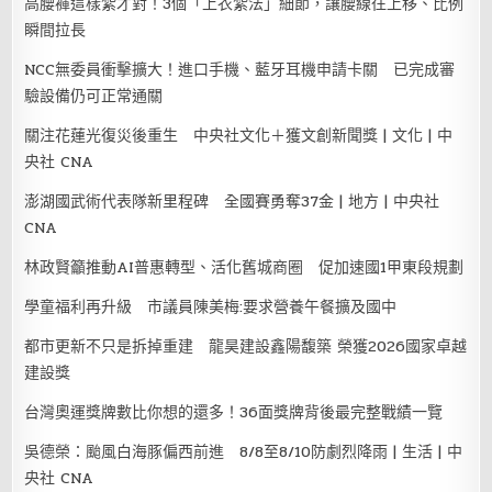
高腰褲這樣紮才對！3個「上衣紮法」細節，讓腰線往上移、比例
瞬間拉長
NCC無委員衝擊擴大！進口手機、藍牙耳機申請卡關 已完成審
驗設備仍可正常通關
關注花蓮光復災後重生 中央社文化＋獲文創新聞獎 | 文化 | 中
央社 CNA
澎湖國武術代表隊新里程碑 全國賽勇奪37金 | 地方 | 中央社
CNA
林政賢籲推動AI普惠轉型、活化舊城商圈 促加速國1甲東段規劃
學童福利再升級 市議員陳美梅:要求營養午餐擴及國中
都市更新不只是拆掉重建 龍昊建設鑫陽馥築 榮獲2026國家卓越
建設獎
台灣奧運獎牌數比你想的還多！36面獎牌背後最完整戰績一覽
吳德榮：颱風白海豚偏西前進 8/8至8/10防劇烈降雨 | 生活 | 中
央社 CNA