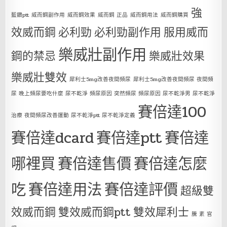
強
藍鑽ptt
威而鋼副作用
威而鋼效果
威而鋼 正品
威而鋼用法
威而鋼購買
效威而鋼
必利勁
必利勁副作用
服用威而
樂威壯副作用
鋼的禁忌
樂威壯效果
樂威壯雙效
犀利士5mg改善夜間頻尿
犀利士5mg改善夜間頻尿 夜間頻
尿 晚上頻尿要吃什麼 尿不乾淨 頻尿原因 突然頻尿 頻尿原因 尿不乾淨男 尿不乾淨
賽倍達100
治療 夜間頻尿改善運動 尿不乾淨ptt 尿不乾淨定義
賽倍達dcard
賽倍達ptt
賽倍達
哪裡買
賽倍達售價
賽倍達怎麼
吃
賽倍達用法
賽倍達評價
超級雙
效威而鋼
雙效威而鋼ptt
雙效犀利士
騰 素 官