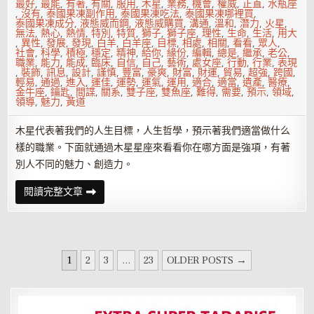
最好
,
最能
,
有著
,
有關
,
服用
,
木星
,
業務
,
機會
,
權威
,
正直
,
水瓶座
,
沒有
,
泰國果凍副作用
,
泰國果凍吃法
,
泰國果凍哪裡買
,
泰國果凍成分
,
液態威而鋼
,
液態威購買
,
溝通
,
溫和
,
潛力
,
火星
,
無法
,
熱心
,
熱情
,
特別
,
特質
,
獅子
,
獅子座
,
理性
,
生命
,
生活
,
用大
,
異性
,
發展
,
發現
,
白羊
,
白羊座
,
目標
,
相處
,
相關
,
看看
,
眾人
,
社會
,
科學
,
積極
,
穩定
,
精神
,
給你
,
緣份
,
編輯
,
總是
,
繼承
,
老公
,
職業
,
能力
,
能成
,
臨床
,
自信
,
自己
,
藝術
,
處女座
,
行動
,
行業
,
表現
,
裝飾
,
訊息
,
設計
,
謹慎
,
豐富
,
豪爽
,
財富
,
財運
,
貿易
,
超強
,
跨國
,
輕易
,
通過
,
進入
,
運佳
,
運勢
,
運氣
,
運用
,
適合
,
適當
,
遺產
,
醫療
,
金牛座
,
鑰匙
,
間諜
,
關系
,
雙子座
,
雙魚座
,
難得
,
需要
,
預示
,
領域
,
領導
,
魅力
,
黃道
木星代表著我們的人生目標，人生哲學，預示著我們適當做什么
樣的職業。下面就通過木星星座來看看你在哪方面是強項，有著
別人不同的魅力、創造力。
木
閱讀完整文章
星
星
座
看
你
人
文
生
1
2
3
...
23
OLDER POSTS →
強
章
項
是
分
什
么