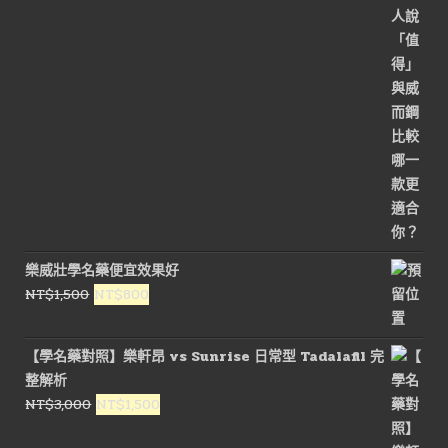
樂威壯學名藥便宜效果好
原
目
NT$
1,500
NT$
800
始
前
價
價
【學名藥對照】樂軒昂 vs Sunrise 日常型 Tadalafil 完
格：
格：
整解析
NT$1,500。
NT$800。
原
目
NT$
3,000
NT$
1,500
始
前