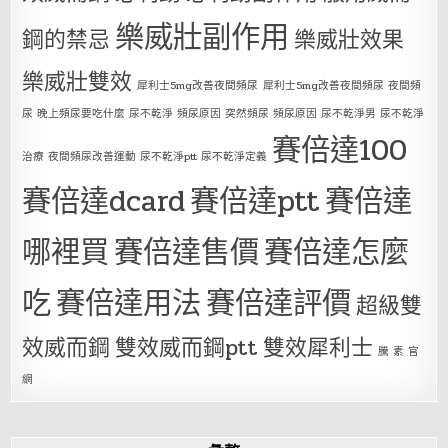
樂威壯副作用
鋼的禁忌
樂威壯效果
樂威壯雙效
犀利士5mg改善夜間頻尿
犀利士5mg改善夜間頻尿 夜間頻
尿 晚上頻尿要吃什麼 尿不乾淨 頻尿原因 突然頻尿 頻尿原因 尿不乾淨男 尿不乾淨
賽倍達100
治療 夜間頻尿改善運動 尿不乾淨ptt 尿不乾淨定義
賽倍達dcard
賽倍達ptt
賽倍達
哪裡買
賽倍達售價
賽倍達怎麼
吃
賽倍達用法
賽倍達評價
超級雙
效威而鋼
雙效威而鋼ptt
雙效犀利士
騰 素 官
網