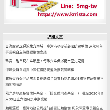
近期文章
白海豚颱風逼近北方海域！臺灣港務提前部署防颱整備 周永暉董
事長親自主持應變整備會議
珍貴古砲重現左堆蕭屋，傳承六堆保鄉衛土歷史記憶
海洋委員會譴責中國假借防災違法擴張管轄權
膠原蛋白保健品吃素者也能補？營養師點名這2種植物來源效果不
輸動物膠原
陽光房地產投資信託基金（「陽光房地產基金」） 截至2026年6
月30日止六個月之中期業績
颱風逼近！臺灣港務公司提前部署防颱整備 周永暉董事長親自主