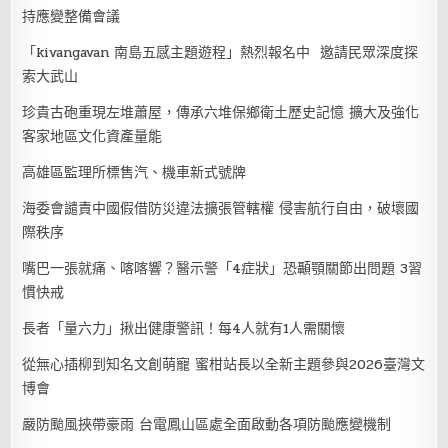
持應變整備會議
「kivangavan 南島五感主題遊程」熱烈報名中 邀請民眾深度探
索大武山
珍貴古砲重現左堆蕭屋，傳承六堆保鄉衛土歷史記憶 擴大及強化
客家地區文化資產量能
高雄區監理所標售汽、機車新式號牌
海委會譴責中國假借防災違法擴張管轄權 侵害航行自由，破壞國
際秩序
嘴巴一張就痛、喀喀響？醫示警「4症狀」恐顳顎關節出問題 3習
慣快戒
長者「量六力」揪出健康警訊！每4人就有1人需關懷
從無心插柳到知名文創萌寵 蜜柑站長以全新主題參與2026臺灣文
博會
嚴防颱風挾帶豪雨 台電鳳山區處全面啟動各項防颱應變機制