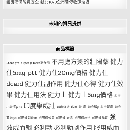
維護清潔隊員安全 新北10/3全市暫停收運垃圾
未知的資訊提供
商品標籤
不用處方簽的壯陽藥
健力
Stenagra
super p force副作用
仕5mg ptt
健力仕20mg價格
健力仕
dcard
健力仕副作用
健力仕心得
健力仕效
果
健力仕用法
健力士
健力士5mg價格
印度
印度樂威壯
小綠瓶plus
印度紅鑽
印度 綠 鑽
印度藍p
印度藍鑽
印度
強
藍鑽ptt
威而鋼副作用
威而鋼效果
威而鋼 正品
威而鋼用法
威而鋼購買
效威而鋼
必利勁
必利勁副作用
服用威而