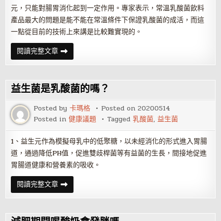
元，只能對腸胃消化起到一定作用。專家表示，常溫乳酸菌飲料
產品最大的問題是能不能在常溫條件下保證乳酸菌的成活，而這
一點從目前的技術上來講是比較難實現的。
常
閱讀完整文章
溫
乳
酸
菌
飲
益生菌是乳酸菌的嗎？
料
中
有
Posted by
卡瑪格
Posted on
20200514
乳
Posted in
健康議題
Tagged
乳酸菌
,
益生菌
酸
菌
嗎？
1、益生元作為模擬母乳中的低聚糖，以未經消化的形式進入胃腸
道，通過降低PH值，促進雙歧桿菌等有益菌的生長，間接地促進
胃腸道健康和營養素的吸收。
益
閱讀完整文章
生
菌
是
乳
酸