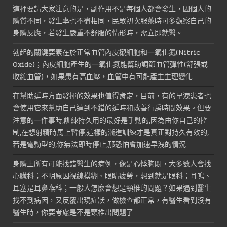
這裡要請大家注意的是，副作用不是每個人都會發生，因個人的
體質不同，發生率也不盡相同，民眾初次服藥時可多觀察自己的
身體反應，若發生嚴重不舒服的情形時，需立即就醫。
勃起的關鍵要素在於正常血管內皮襯細胞和一氧化氮(Nitric
Oxide)；內皮細胞產生的一氧化氮能幫助調節血管彈性(舒張或
收縮血管)，如果患有高血壓，血管中有可能產生生理變化
在幫助延時方面發揮的效果也值得肯定，目前，有的早洩患者也
會使用它來幫助自己達到不錯的延時和改善行房時間效果。但要
注意的一件事時,訓練持久用的最好是手動的,因為由你自己的控
制,在想射精時馬上暫停,這樣的漸進訓練才是真正對持久有效的,
若是電動型的,你無法即時停止,那恐怕會加速早洩的情況
身體上所有可能找錯醫生的病例，像是心悸胸悶，大多數人會找
心臟科；不明原因視線模糊、眼睛疲勞，想到就是眼科；耳鳴、
耳塞是耳鼻喉科；一般人怎麼會想是頸椎的問題？如果遇到醫生
找不到病因，又反覆出現症狀，做檢查都正常，有醫生看到沒有
醫生時，你要考慮是不是頸椎出問題了