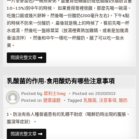
一片全麥面包/一碗燕麥粥。盡量買低糖酸奶或低脂酸奶(脂肪含量
1.0—1.5%)到中午的時候， 如果覺得胃裡很餓，那麼先喝一碗湯、
吃幾口飯或幾片餅幹。然後喝一份酸奶(200毫升左右)。下午4點
的時候不防來一份酸奶，.最後就是晚上的時候了，餐前先喝一杯
水或湯，然後吃一盤綠葉菜（放湯裡煮熟加雞精，或者是加幾滴
香油涼拌）。然後和中午一樣吃一杯酸奶。餓了可以吃一些水
果。
減
閱讀完整文章
肥
期
間
喝
酸
乳酸菌的作用-食用酸奶有哪些注意事項
奶
會
發
Posted by
犀利士5mg
Posted on
20200513
胖
Posted in
健康議題
Tagged
乳酸菌
,
注意事項
,
酸奶
嗎
1、防治有些人種普遍患有的乳糖不耐症（喝鮮奶時出現的腹脹、
腹瀉等症狀）。
乳
閱讀完整文章
酸