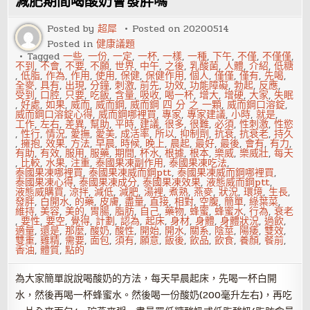
減肥期間喝酸奶會發胖嗎
菌
的
嗎？
Posted by
超犀
Posted on
20200514
Posted in
健康議題
Tagged
一些
,
一份
,
一定
,
一杯
,
一樣
,
一種
,
下午
,
不僅
,
不僅僅
,
不到
,
不會
,
不要
,
不願
,
世界
,
中午
,
之後
,
乳酸菌
,
人體
,
介紹
,
低糖
,
低脂
,
作為
,
作用
,
使用
,
保健
,
保健作用
,
個人
,
僅僅
,
僅有
,
先喝
,
全麥
,
具有
,
出現
,
分鐘
,
刺激
,
前先
,
功效
,
功能障礙
,
勃起
,
反應
,
受到
,
口腔
,
只要
,
吃飯
,
含量
,
吸收
,
喝一杯
,
增大
,
增硬
,
大家
,
失眠
,
好處
,
如果
,
威而
,
威而鋼
,
威而鋼 四 分 之 一顆
,
威而鋼口溶錠
,
威而鋼口溶錠心得
,
威而鋼哪裡買
,
專家
,
專家建議
,
小時
,
就是
,
工作
,
左右
,
差異
,
幫助
,
平時
,
建議
,
很多
,
很難
,
必須
,
性刺激
,
性慾
,
性行
,
情況
,
愛撫
,
愛美
,
成活率
,
所以
,
抑制劑
,
抗衰
,
抗衰老
,
持久
,
擁抱
,
效果
,
方法
,
早晨
,
時候
,
晚上
,
晨起
,
最好
,
最後
,
會有
,
有力
,
有助
,
有效
,
服用
,
服藥
,
期間
,
杯水
,
根據
,
根本
,
樂威
,
樂威壯
,
每天
,
比較
,
水果
,
注重
,
泰國果凍副作用
,
泰國果凍吃法
,
泰國果凍哪裡買
,
泰國果凍威而鋼ptt
,
泰國果凍威而鋼哪裡買
,
泰國果凍心得
,
泰國果凍成分
,
泰國果凍效果
,
液態威而鋼ptt
,
液態威購買
,
涼拌
,
減低
,
減肥
,
湯裡
,
煮熟
,
燕麥
,
狀況
,
環境
,
生長
,
發胖
,
白開水
,
的藥
,
皮膚
,
盡量
,
直接
,
相對
,
空腹
,
簡單
,
綠葉菜
,
維持
,
美容
,
美的
,
胃腸
,
脂肪
,
自己
,
藥物
,
蜂蜜
,
蜂蜜水
,
行為
,
衰老
,
要性
,
要空
,
覺得
,
計劃
,
認為
,
起床
,
身材
,
身體
,
身體狀況
,
過飲
,
適量
,
還是
,
那麼
,
酸奶
,
酸性
,
開始
,
開水
,
關系
,
陰莖
,
陽痿
,
雙效
,
雙重
,
雞精
,
需要
,
面包
,
須有
,
願意
,
飯後
,
飲品
,
飲食
,
養顏
,
餐前
,
香油
,
體質
,
點的
為大家簡單說說喝酸奶的方法，每天早晨起床，先喝一杯白開
水，然後再喝一杯蜂蜜水。然後喝一份酸奶(200毫升左右)，再吃