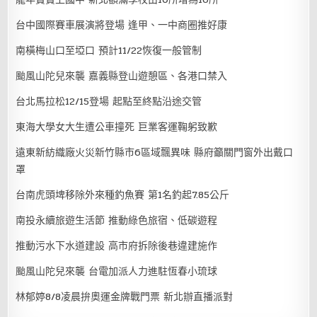
台中國際賽車展演將登場 逢甲、一中商圈推好康
南橫梅山口至埡口 預計11/22恢復一般管制
颱風山陀兒來襲 嘉義縣登山遊憩區、各港口禁入
台北馬拉松12/15登場 起點至終點沿途交管
東海大學女大生遭公車撞死 巨業客運鞠躬致歉
遠東新紡織廠火災新竹縣市6區域飄異味 縣府籲關門窗外出戴口
罩
台南虎頭埤移除外來種釣魚賽 第1名釣起7.85公斤
南投永續旅遊生活節 推動綠色旅宿、低碳遊程
推動污水下水道建設 高市府拆除後巷違建施作
颱風山陀兒來襲 台電加派人力進駐恆春小琉球
林郁婷8/8凌晨拚奧運金牌戰門票 新北辦直播派對