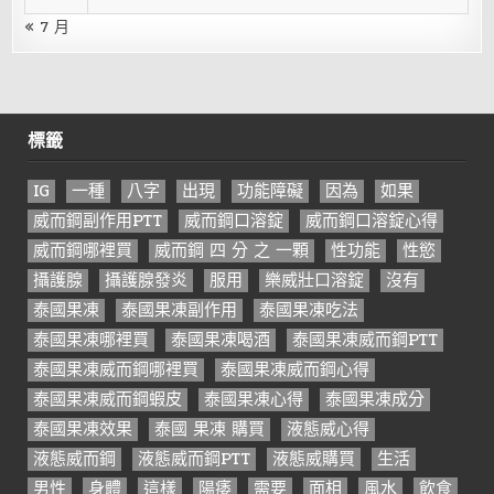
« 7 月
標籤
IG
一種
八字
出現
功能障礙
因為
如果
威而鋼副作用PTT
威而鋼口溶錠
威而鋼口溶錠心得
威而鋼哪裡買
威而鋼 四 分 之 一顆
性功能
性慾
攝護腺
攝護腺發炎
服用
樂威壯口溶錠
沒有
泰國果凍
泰國果凍副作用
泰國果凍吃法
泰國果凍哪裡買
泰國果凍喝酒
泰國果凍威而鋼PTT
泰國果凍威而鋼哪裡買
泰國果凍威而鋼心得
泰國果凍威而鋼蝦皮
泰國果凍心得
泰國果凍成分
泰國果凍效果
泰國 果凍 購買
液態威心得
液態威而鋼
液態威而鋼PTT
液態威購買
生活
男性
身體
這樣
陽痿
需要
面相
風水
飲食