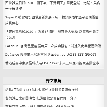
西拉雅夏日好Chill！關子嶺「不動明王」踩街登場 泡湯、美食
一次玩到飽
SuperX 披露股份回購最新進展，新一輪迴購落地堅定長期價值
成長信心
「東盟電影節2026 」將於8月舉行 歷來最大規模 以電影連繫文
化交流
EarthDaily 衛星星座隨着第三次成功發射，將進入商業營運階段
Defiance 隆重推出歐洲首個 Photonics UCITS ETF (PHOT)
香港成為中東旗艦科技展LEAP East未來三年亞洲獨家主辦城市
好文推薦
彰化1年減用4435萬個塑膠杯 3飲料業者違規挨罰
曹興誠出席罷團晚會 批謝國樑是賣台內奸一分子
龍年寶寶上國中 新北額滿學校由10所增為16所