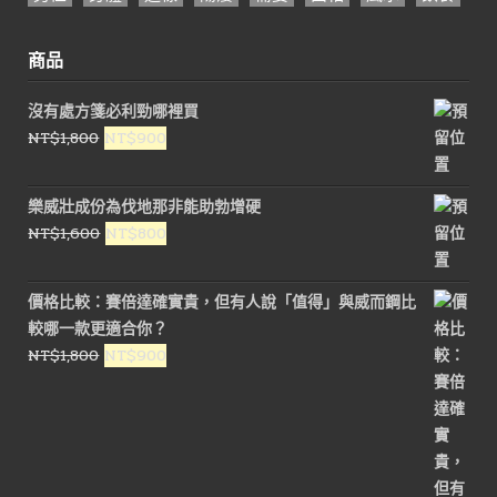
商品
沒有處方箋必利勁哪裡買
原
目
NT$
1,800
NT$
900
始
前
價
價
樂威壯成份為伐地那非能助勃增硬
格：
格：
原
目
NT$
1,600
NT$
800
NT$1,800。
NT$900。
始
前
價
價
價格比較：賽倍達確實貴，但有人說「值得」與威而鋼比
格：
格：
較哪一款更適合你？
NT$1,600。
NT$800。
原
目
NT$
1,800
NT$
900
始
前
價
價
格：
格：
NT$1,800。
NT$900。