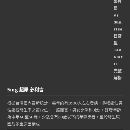
價
價
格：
格：
NT$3,000。
NT$1,500。
5mg 超犀 必利吉
根據台灣國內最新統計，每年約有1600人左右發病，鼻咽癌佔男
性癌症發生率之第12位，一般而言，男女比例約3比1。好發年齡
為中年40至50歲，少數會有20歲以下的年輕患者，至於發生原
因乃多重原因構成