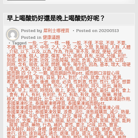
菌
的
作
用-
早上喝酸奶好還是晚上喝酸奶好呢？
食
用
酸
Posted by
犀利士哪裡買
Posted on
20200513
奶
Posted in
健康議題
有
哪
Tagged
一些
,
一定
,
一樣
,
一種
,
一般
,
不僅
,
不容
,
不是
,
不要
,
些
不適
,
世界
,
並不
,
中停
,
之人
,
之前
,
之後
,
之間
,
乳酸菌
,
人群
,
人體
注
,
介紹
,
以下
,
以及
,
以為
,
作為
,
作用
,
來不及
,
來說
,
便秘
,
促進
,
意
保健
,
保護
,
個人
,
健康
,
傷害
,
充分
,
兩個
,
具有
,
出現
,
分鐘
,
利於
,
事
到底
,
刷牙
,
刺激
,
功效
,
功能障礙
,
勃起
,
危害
,
及時
,
反應
,
口腔
,
項
同時
,
含有
,
吸收
,
呈現
,
問題
,
喝多
,
喝牛奶
,
因為
,
基本
,
增大
,
增硬
,
增肥
,
大家
,
奶比
,
好處
,
如果
,
威而
,
威而鋼
,
威而鋼 四 分 之 一顆
,
威而鋼副作用ptt
,
威而鋼口溶錠心得
,
威而鋼哪裡買
,
家有
,
容易
,
對人
,
對於
,
小時
,
就會
,
左右
,
差異
,
希望
,
幫助
,
很多
,
後進
,
徹底
,
必須
,
性刺激
,
性慾
,
性行
,
情況
,
想要
,
意思
,
愛撫
,
慢慢
,
我們
,
所以
,
才能
,
抑制劑
,
持久
,
排出
,
擁抱
,
效果
,
早上
,
易出
,
時間段
,
晚上
,
更加
,
更長
,
最佳
,
最好
,
最有
,
會上
,
會有
,
有人
,
有利
,
有利於
,
有力
,
有助
,
有效
,
服用
,
服藥
,
根據
,
極大
,
樂威
,
樂威壯
,
比牛
,
比較
,
氣血
,
沒有
,
注意
,
泰國果凍副作用
,
泰國果凍吃法
,
泰國果凍哪裡買
,
泰國果凍威而鋼ptt
,
泰國果凍威而鋼哪裡買
,
泰國果凍威而鋼心得
,
泰國果凍心得
,
泰國果凍成分
,
泰國果凍效果
,
浪費
,
消化
,
液態威購買
,
減少
,
熱量
,
營養
,
牙齒
,
牛奶
,
物質
,
狀態
,
狀況
,
獲得
,
生長
,
產生
,
直接
,
相信
,
相結合
,
空腹
,
答案
,
糾結
,
細菌
,
結合
,
維持
,
美容
,
胃腸
,
胃部
,
能夠
,
腸胃
,
腸道
,
藥物
,
行為
,
補鈣
,
要性
,
要注
,
記得
,
認為
,
豐富
,
越多越好
,
越好
,
身體
,
身體狀況
,
這個
,
這樣
,
這種
,
通便
,
造成
,
進行
,
達到
,
達到最佳
,
適合
,
選擇
,
還是
,
還沒
,
還能
,
還要
,
那些
,
那麼
,
酸奶
,
酸性
,
醫生
,
針對
,
開始
,
關於
,
陰莖
,
陽痿
,
隨便
,
雖然
,