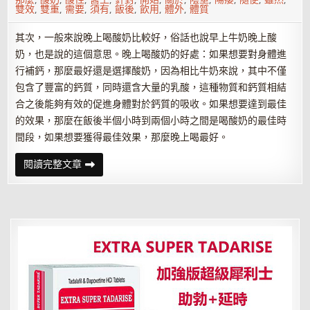
雙效
,
雙重
,
需要
,
須有
,
飯後
,
飲用
,
體外
,
體質
其次，一般來說晚上喝酸奶比較好，俗話也說早上牛奶晚上酸
奶，也是說的這個意思。晚上喝酸奶的好處：如果想要對身體進
行補鈣，那麼最好還是選擇酸奶，因為相比牛奶來說，其中不僅
包含了豐富的鈣質，同時還含大量的乳酸，這種物質和鈣質相結
合之後能夠有效的促進身體對於鈣質的吸收。如果想要達到最佳
的效果，那麼在飯後半個小時到兩個小時之間是喝酸奶的最佳時
間段，如果想要獲得最佳效果，那麼晚上喝最好。
早
閱讀完整文章
上
喝
酸
奶
好
還
是
晚
上
喝
酸
奶
好
呢？