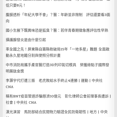
低只要8元！
腹膜透析「年紀大學不會」？醫：年齡並非限制 評估還要看3面
向
國小生腋下飄異味恐是狐臭？醫：若伴青春期徵象應評估性早熟
攝護腺發炎是由什麼引起
率全國之先！屏東縣自籌縣款破局15年「一地多屋」難題 全面啟
動永久屋地籍分割與使照分照計畫
中市消防局攜手產官醫打造3D列印氣切模具 榮獲綠點子國際發
明展鈦金獎
李灝宇代打遭三振 老虎敗給水手終止4連勝 | 運動 | 中央社
CNA
稱有BNT疫苗管道詐騙慈濟10億元 彰化律師公會前理事長遭訴 |
社會 | 中央社 CNA
漢光演習 馬防部結合民間物力驗證全民防衛韌性 | 地方 | 中央