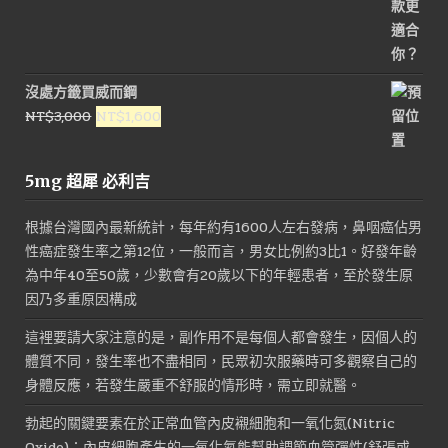
沒處方籤買威而鋼
原
目
NT$
3,000
NT$
1,600
始
前
價
價
5mg 超犀 必利吉
格：
格：
NT$3,000。
NT$1,600。
根據台灣國內最新統計，每年約有1600人左右發病，鼻咽癌佔男
性癌症發生率之第12位，一般而言，男女比例約3比1。好發年齡
為中年40至50歲，少數會有20歲以下的年輕患者，至於發生原
因乃多重原因構成
這裡要請大家注意的是，副作用不是每個人都會發生，因個人的
體質不同，發生率也不盡相同，民眾初次服藥時可多觀察自己的
身體反應，若發生嚴重不舒服的情形時，需立即就醫。
勃起的關鍵要素在於正常血管內皮襯細胞和一氧化氮(Nitric
Oxide)；內皮細胞產生的一氧化氮能幫助調節血管彈性(舒張或