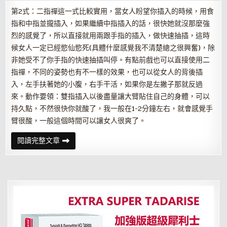
招
第2式：二指禪這一式比較實用，當女人盼望你插入的時候，用食
指和中指並攏插入，如果繼續中指插入的話，很快她就沒那麼強
烈的感覺了，所以直接就用兩跟手指的插入，做快速抽插，這時
候女人一定已經慾仙慾死(具體什麼感覺我不清楚總之很興奮)，除
非她受不了你手指的快速抽插叫停。有點前戲也可以直接使用二
指禪，不同的姿勢也有不一樣的效果，也可以從女人的背後插
入，左手扶著她的小腹，右手干活，如果你是左撇子那就反過
來。動作要領：雙指插入以後盡量讓大臂貼住自己的身體，可以
持久點，不然很快你就酸了，我一般在1-2分鐘左右，就會感覺手
臂很酸，一般這個時間可以讓女人很爽了。
隻
閱讀完整文章
需
九
招
就
讓
女
性
持
續
性
高
潮