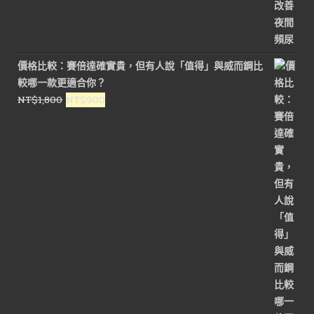
價
價
格：
格：
NT$2,800。
NT$1,500。
價格比較：賽倍達確實貴，但有人說「值得」與威而鋼比
較哪一款更適合你？
原
目
NT$
1,800
NT$
900
始
前
價
價
格：
格：
NT$1,800。
NT$900。