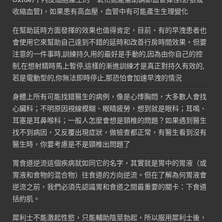
收縮血管)，如果患有高血壓，血管中有可能產生生理變化
在幫助延時方面發揮的效果也值得肯定，目前，有的早洩患者也
會使用它來幫助自己達到不錯的延時和改善行房時間效果。但要
注意的一件事時,訓練持久用的最好是手動的,因為由你自己的控
制,在想射精時馬上暫停,這樣的漸進訓練才是真正對持久有效的,
若是電動型的,你無法即時停止,那恐怕會加速早洩的情況
身體上所有可能找錯醫生的病例，像是心悸胸悶，大多數人會找
心臟科；不明原因視線模糊、眼睛疲勞，想到就是眼科；耳鳴、
耳塞是耳鼻喉科；一般人怎麼會想是頸椎的問題？如果遇到醫生
找不到病因，又反覆出現症狀，做檢查都正常，有醫生看到沒有
醫生時，你要考慮是不是頸椎出問題了
胃食道逆流這個疾病就如同它的名字，其實就是胃中的胃液（或
胃液和食物的混合物）往食道的方向逆流。但在了解為何胃液會
逆流之前，我們必須先認識胃和食道之間最重要的關卡：下食道
括約肌。
犀利士不能激起性慾，只能輔助陰莖勃起，所以服用犀利士後，