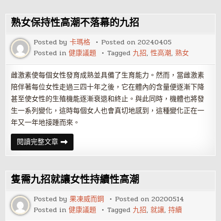
愛
魅
力，
熟女保持性高潮不落幕的九招
九
招
調
Posted by
卡瑪格
Posted on
20240405
情
Posted in
健康議題
Tagged
九招
,
性高潮
,
熟女
大
法
雌激素使每個女性發育成熟並具備了生育能力。然而，當雌激素
陪伴著每位女性走過三四十年之後，它在體內的含量便逐漸下降
甚至使女性的生殖機能逐漸衰退和終止。與此同時，機體也將發
生一系列變化，這時每個女人也會真切地感到，這種變化正在一
年又一年地接踵而來。
熟
閱讀完整文章
女
保
持
性
高
隻需九招就讓女性持續性高潮
潮
不
落
Posted by
果凍威而鋼
Posted on
20200514
幕
Posted in
健康議題
Tagged
九招
,
就讓
,
持續
的
九