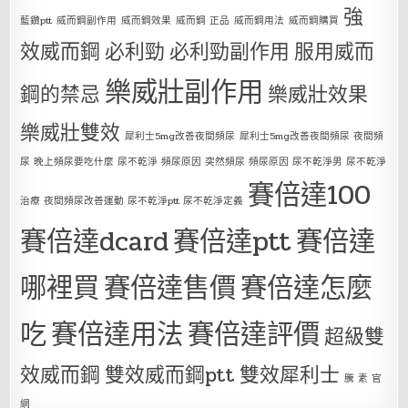
強
藍鑽ptt
威而鋼副作用
威而鋼效果
威而鋼 正品
威而鋼用法
威而鋼購買
效威而鋼
必利勁
必利勁副作用
服用威而
樂威壯副作用
鋼的禁忌
樂威壯效果
樂威壯雙效
犀利士5mg改善夜間頻尿
犀利士5mg改善夜間頻尿 夜間頻
尿 晚上頻尿要吃什麼 尿不乾淨 頻尿原因 突然頻尿 頻尿原因 尿不乾淨男 尿不乾淨
賽倍達100
治療 夜間頻尿改善運動 尿不乾淨ptt 尿不乾淨定義
賽倍達dcard
賽倍達ptt
賽倍達
哪裡買
賽倍達售價
賽倍達怎麼
吃
賽倍達用法
賽倍達評價
超級雙
效威而鋼
雙效威而鋼ptt
雙效犀利士
騰 素 官
網