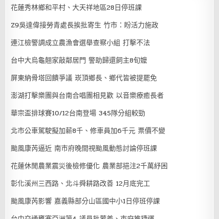
花蓮秀林鄉和平村、大天祥地區28日停班課
Z9吳達偉接勞青處長挨批寄生 竹市：盼活力施政
連江檢警調成立農漁會選舉查察小組 打擊不法
台中大烏龜翹家敲鄰居門 警助歸還飼主8旬嬤
屏東納骨塔回饋爭議 崁頂鄉長、鄉代皆被提罷免
澎湖打擊樂團與台南合唱團相見歡 以音樂療癒長者
華宗盃排球賽10/12台南登場 345隊分組較勁
北市公車駕駛擬加薪8千、修車員加6千元 票價不變
颱風康芮逼近 南市府晚間視颱風動態討論停班課
花蓮休閒農業震災後檢修優化 農業部挹注2千萬紓困
彰化溪州三西路、北斗舜耕路改善 12月底完工
颱風康芮影響 嘉義縣部分山區國中小1日停班停課
台中交通壅塞亞洲第4 議員批蒙羞、市府推捷運