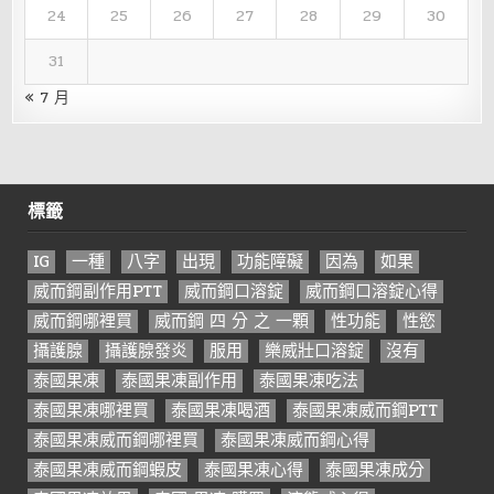
24
25
26
27
28
29
30
31
« 7 月
標籤
IG
一種
八字
出現
功能障礙
因為
如果
威而鋼副作用PTT
威而鋼口溶錠
威而鋼口溶錠心得
威而鋼哪裡買
威而鋼 四 分 之 一顆
性功能
性慾
攝護腺
攝護腺發炎
服用
樂威壯口溶錠
沒有
泰國果凍
泰國果凍副作用
泰國果凍吃法
泰國果凍哪裡買
泰國果凍喝酒
泰國果凍威而鋼PTT
泰國果凍威而鋼哪裡買
泰國果凍威而鋼心得
泰國果凍威而鋼蝦皮
泰國果凍心得
泰國果凍成分