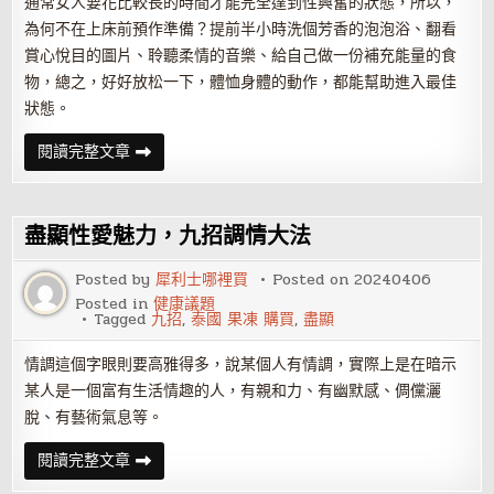
通常女人要花比較長的時間才能完全達到性興奮的狀態，所以，
為何不在上床前預作準備？提前半小時洗個芳香的泡泡浴、翻看
賞心悅目的圖片、聆聽柔情的音樂、給自己做一份補充能量的食
物，總之，好好放松一下，體恤身體的動作，都能幫助進入最佳
狀態。
九
閱讀完整文章
招
達
到
性
愛
盡顯性愛魅力，九招調情大法
的
最
高
Posted by
犀利士哪裡買
Posted on
20240406
峰
Posted in
健康議題
Tagged
九招
,
泰國 果凍 購買
,
盡顯
情調這個字眼則要高雅得多，說某個人有情調，實際上是在暗示
某人是一個富有生活情趣的人，有親和力、有幽默感、倜儻灑
脫、有藝術氣息等。
盡
閱讀完整文章
顯
性