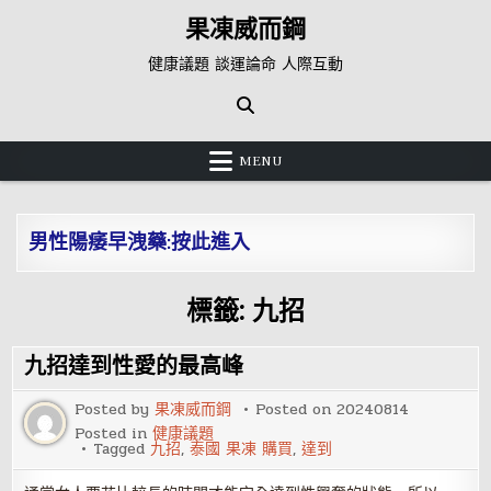
Skip
果凍威而鋼
to
content
健康議題 談運論命 人際互動
MENU
男性陽痿早洩藥:按此進入
標籤:
九招
九招達到性愛的最高峰
Posted by
果凍威而鋼
Posted on
20240814
Posted in
健康議題
Tagged
九招
,
泰國 果凍 購買
,
達到