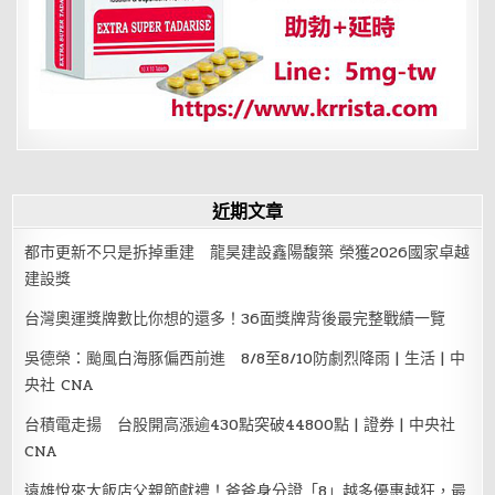
近期文章
都市更新不只是拆掉重建 龍昊建設鑫陽馥築 榮獲2026國家卓越
建設獎
台灣奧運獎牌數比你想的還多！36面獎牌背後最完整戰績一覽
吳德榮：颱風白海豚偏西前進 8/8至8/10防劇烈降雨 | 生活 | 中
央社 CNA
台積電走揚 台股開高漲逾430點突破44800點 | 證券 | 中央社
CNA
遠雄悅來大飯店父親節獻禮！爸爸身分證「8」越多優惠越狂，最