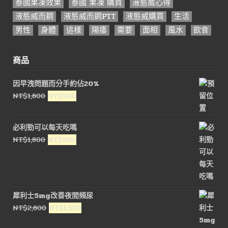
泰國果凍效果
泰國 果凍 購買
液態威心得
液態威而鋼
液態威而鋼PTT
液態威購買
生活
男性
身體
這樣
陽痿
需要
面相
風水
飲食
商品
因早洩問題而分手約佔20%
原
目
NT$
1,800
NT$
900
始
前
價
價
必利勁可以每天吃嗎
格：
格：
原
目
NT$
1,800
NT$
900
NT$1,800。
NT$900。
始
前
價
價
格：
格：
NT$1,800。
NT$900。
犀利士5mg改善夜間頻尿
原
目
NT$
2,800
NT$
1,500
始
前