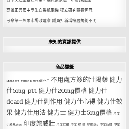
高雄正興國中學生自製紙飛機 獨立研究競賽奪冠
考察第一魚果市場改建案 議員批新增樓層規劃不明
未知的資訊提供
商品標籤
不用處方簽的壯陽藥
健力
Stenagra
super p force副作用
仕5mg ptt
健力仕20mg價格
健力仕
dcard
健力仕副作用
健力仕心得
健力仕效
果
健力仕用法
健力士
健力士5mg價格
印度
印度樂威壯
小綠瓶plus
印度紅鑽
印度 綠 鑽
印度藍p
印度藍鑽
印度