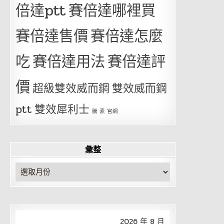
倍達ptt
賽倍達哪裡買
賽倍達售價
賽倍達怎麼
吃
賽倍達用法
賽倍達評
價
超級雙效威而鋼
雙效威而鋼
ptt
雙效犀利士
騰 素 官網
彙整
彙
整
2026 年 8 月