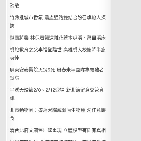
疏散
竹縣推城市香氛 農產通路雙結合盼召喚旅人探
訪
颱風將襲 林保署籲遠離花蓮木瓜溪、萬里溪床
餐旅教育之父李福登離世 高雄餐大校旗降半旗
哀悼
屏東安泰醫院火災9死 周春米率團隊為罹難者
默哀
平溪天燈節2/8、2/12登場 新北籲留意交管資
訊
北市動物園：遊蕩犬貓威脅原生物種 勿任意餵
食
清台北府文廟舊址碑重現 立體模型有圖有真相