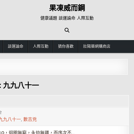
果凍威而鋼
健康議題 談運論命 人際互動
談運論命
人際互動
猜你喜歡
壯陽藥網購商店
:
九九八十一
2
九九八十一
,
數吉兇
10，迴圈無窮，永劫無疆，而序次不…