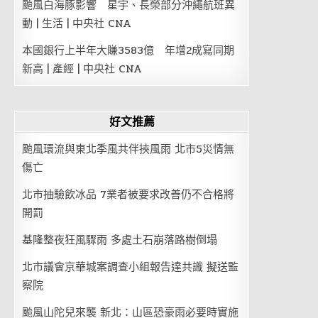
颱風白海豚影響 星宇、長榮部分沖繩航班異
動 | 生活 | 中央社 CNA
本國銀行上半年大賺3583億 年增2成寫同期
新高 | 產經 | 中央社 CNA
好文推薦
颱風環流與東北季風共伴挾風雨 北市5災情無
傷亡
北市抽驗飲冰品 7業者被要求改善仍不合格將
開罰
基隆整夜狂風驟雨 多處土石崩落路樹倒塌
北市議會京華城案調查小組報告達共識 擬送監
察院
颱風山陀兒來襲 新北：山區恐豪雨必要時實施