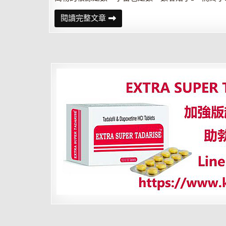
九
閱讀完整文章
九
八
十
一
數
吉
兇