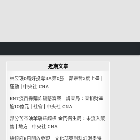
近期文章
林昱珉6局好投奪3A第6勝 鄭宗哲3度上壘 |
運動 | 中央社 CNA
BNT疫苗採購詐騙慈濟案 調查局：查扣財產
逾10億元 | 社會 | 中央社 CNA
部分苦茶油苯駢芘超標 金門衛生局：未流入販
售 | 地方 | 中央社 CNA
總統府8日開放參觀 文化部策劃科幻漫畫特