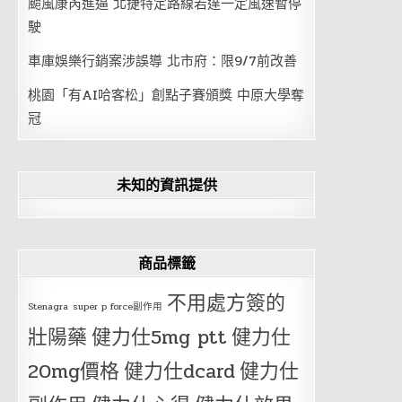
颱風康芮進逼 北捷特定路線若達一定風速暫停
駛
車庫娛樂行銷案涉誤導 北市府：限9/7前改善
桃園「有AI哈客松」創點子賽頒獎 中原大學奪
冠
未知的資訊提供
商品標籤
不用處方簽的
Stenagra
super p force副作用
壯陽藥
健力仕5mg ptt
健力仕
20mg價格
健力仕dcard
健力仕