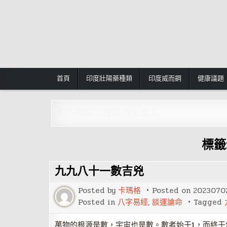
Skip
to
content
首頁
印度壯陽藥種類
印度威而鋼
健康議題
男性陽痿早洩藥:按此進入
標籤
九九八十一數吉兇
Posted by
卡瑪格
Posted on
2023070
Posted in
八字易經
,
談運論命
Tagged
萬物的根源是數，宇宙也是數。數者始于1，而終于