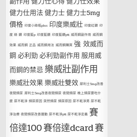
副作用
健力仕心得
健力仕效果
健力仕用法
健力士
健力士5mg
價格
印度樂威壯
印度小綠瓶plus
印度紅鑽
印
度 綠 鑽
印度藍p
印度藍鑽
印度藍鑽ptt
威而鋼副作用
威而鋼
強 效威而
效果
威而鋼 正品
威而鋼用法
威而鋼購買
鋼
必利勁
必利勁副作用
服用威
樂威壯副作用
而鋼的禁忌
樂威壯效果
樂威壯雙效
犀利士5mg改善
夜間頻尿
犀利士5mg改善夜間頻尿 夜間頻尿 晚上頻尿要吃什
麼 尿不乾淨 頻尿原因 突然頻尿 頻尿原因 尿不乾淨男 尿不乾
賽
淨治療 夜間頻尿改善運動 尿不乾淨ptt 尿不乾淨定義
倍達100
賽倍達dcard
賽