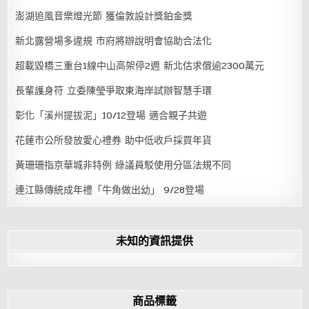
澎湖追風音樂燈光節 獲倫敦設計獎鉑金獎
新北露營場多違規 市府將辦說明會協助合法化
超載毀橋三重台1線中山高架停2週 新北估求償逾2300萬元
長輩護身符 立委陳瑩爭取東海岸試辦智慧手環
彰化「溪州提拔泥」10/12登場 適合親子共遊
花蓮市公所發放愛心禮券 助中低收戶採買年貨
黃珊珊指京華城非特例 綠議員駁使用分區法規不同
連江縣傳統成年禮「牛角做出幼」 9/28登場
未知的資訊提供
商品標籤