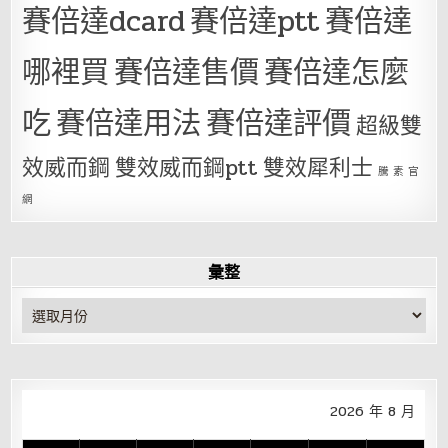
賽倍達dcard
賽倍達ptt
賽倍達
哪裡買
賽倍達售價
賽倍達怎麼
吃
賽倍達用法
賽倍達評價
超級雙
效威而鋼
雙效威而鋼ptt
雙效犀利士
騰 素 官
網
彙整
彙
整
2026 年 8 月