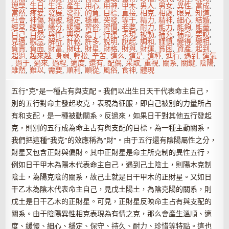
理學
,
生日
,
生活
,
產生
,
用心
,
用神
,
甲木
,
男人
,
男女
,
異性
,
當成
,
當然
,
疼愛
,
發展
,
發揮
,
的負
,
目標
,
直接
,
相克
,
相處
,
眼見
,
知道
,
社會
,
神傷
,
種被
,
穩定
,
穩重
,
突發
,
等于
,
精力
,
精神
,
細心
,
結婚
,
經常
,
經營
,
緣分
,
緩慢
,
習俗
,
習慣
,
老婆
,
耐力
,
能力
,
能夠
,
能量
,
自己
,
自然
,
與性
,
興家
,
處于
,
行運
,
表現
,
被動
,
補充
,
補命
,
要說
,
見過
,
觀念
,
解析
,
計較
,
許多
,
說明
,
說起
,
調和
,
謹慎
,
變得
,
變相
,
負責
,
負面
,
財富
,
財旺
,
財星
,
財格
,
財與
,
財運
,
貧困
,
資產
,
起到
,
超過
,
越來越
,
身弱
,
輕松
,
辛苦
,
這么
,
這是
,
這種
,
進行
,
遇到
,
運氣
,
過于
,
過來
,
過程
,
適度
,
還有
,
配偶
,
采取
,
重視
,
關系
,
關鍵
,
陰陽
,
雖然
,
難以
,
需要
,
順利
,
順從
,
風俗
,
食神
,
體現
五行“克”是一種占有與支配。我們以出生日天干代表命主自己，
別的五行對命主發起攻克，表現為征服，即自己被別的力量所占
有和支配，是一種被動關系。反過來，如果日干對其他五行發起
克，則別的五行成為命主占有與支配的目標，為一種主動關系，
我們把這種“我克”的效應稱為“財”。由于五行還有陰陽屬性之分，
財星又包含正財與偏財。其中正財星是命主所克制的異性五行，
例如日干甲木為陽木代表命主自己，遇到己土陰土，則陽木克制
陰土，為陽克陰的關系，故己土就是日干甲木的正財星。又如日
干乙木為陰木代表命主自己，見戊土陽土，為陰克陽的關系，則
戊土是日干乙木的正財星。可見，正財星反映命主占有與支配的
關系。由于陰陽異性相克表現為有情之克，那么會產生溫順、適
度、緩慢、細心、穩定、保守、持久、耐力、珍惜等特點。這也