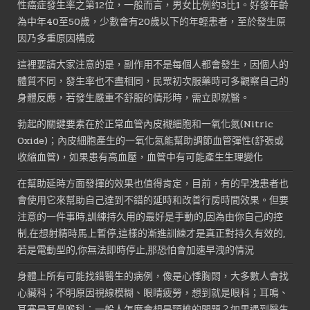
性癌症發生率之第12位，一般而言，男女比例約3比1。好發年齡
為中年40至50歲，少數會有20歲以下的年輕患者，至於發生原
因乃多重原因構成
這裡要請大家注意的是，副作用不是每個人都會發生，因個人的
體質不同，發生率也不盡相同，民眾初次服藥時可多觀察自己的
身體反應，若發生嚴重不舒服的情形時，需立即就醫。
勃起的關鍵要素在於正常血管內皮襯細胞和一氧化氮(Nitric
Oxide)；內皮細胞產生的一氧化氮能幫助調節血管彈性(舒張或
收縮血管)，如果患有高血壓，血管中有可能產生生理變化
在幫助延時方面發揮的效果也值得肯定，目前，有的早洩患者也
會使用它來幫助自己達到不錯的延時和改善行房時間效果。但要
注意的一件事時,訓練持久用的最好是手動的,因為由你自己的控
制,在想射精時馬上暫停,這樣的漸進訓練才是真正對持久有效的,
若是電動型的,你無法即時停止,那恐怕會加速早洩的情況
身體上所有可能找錯醫生的病例，像是心悸胸悶，大多數人會找
心臟科；不明原因視線模糊、眼睛疲勞，想到就是眼科；耳鳴、
耳塞是耳鼻喉科；一般人怎麼會想是頸椎的問題？如果遇到醫生