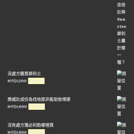
格：
格：
NT$3,200。
NT$1,600。
沒處方籤買犀利士
原
目
NT$
1,200
NT$
500
始
前
價
價
樂威壯成份為伐地那非能助勃增硬
格：
格：
原
目
NT$
1,600
NT$
800
NT$1,200。
NT$500。
始
前
價
價
沒有處方箋必利勁哪裡買
格：
格：
原
目
NT$
1,800
NT$
900