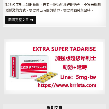
說明命主對正財的獲取，需要一個循序漸進的過程，不宜采取劇
烈偏激的方式，需要付出時間與精力，需要付勤勞與堅持。
命
閱讀完整文章
理
解
析
為
何
妻
子
是
男
人
的
財
星
近期文章