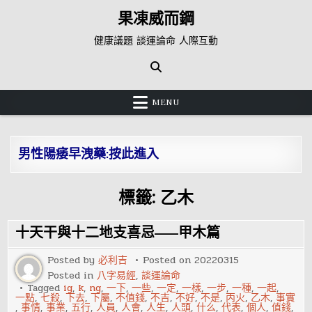
Skip
果凍威而鋼
to
content
健康議題 談運論命 人際互動
MENU
男性陽痿早洩藥:按此進入
標籤:
乙木
十天干與十二地支喜忌——甲木篇
Posted by
必利吉
Posted on
20220315
Posted in
八字易經
,
談運論命
Tagged
ig
,
k
,
ng
,
一下
,
一些
,
一定
,
一樣
,
一步
,
一種
,
一起
,
一點
,
七殺
,
下去
,
下屬
,
不值錢
,
不吉
,
不好
,
不是
,
丙火
,
乙木
,
事實
,
事情
,
事業
,
五行
,
人員
,
人會
,
人生
,
人頭
,
什么
,
代表
,
個人
,
值錢
,