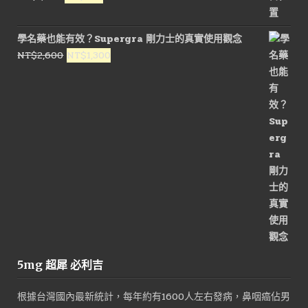
NT$1,600。
NT$800。
始
前
價
價
學名藥也能有效？Supergra 剛力士的真實使用觀念
格：
格：
原
目
NT$
2,600
NT$
1,300
NT$1,800。
NT$900。
始
前
價
價
格：
格：
NT$2,600。
NT$1,300。
5mg 超犀 必利吉
根據台灣國內最新統計，每年約有1600人左右發病，鼻咽癌佔男