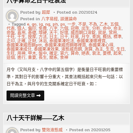
八字算命之日干旺衰法
之
天
才
Posted by
超犀
Posted on
20210124
星
Posted in
八字易經
,
談運論命
Tagged
e
,
go
,
ig
,
ng
,
ph
,
ps
,
一步
,
不是
,
不為
,
乙木
,
五個
,
代表
,
個人
,
偏印
,
免費
,
八字
,
六個
,
冠帶
,
出生
,
分析
,
命中
,
命主
,
命盤
,
喜用
,
基礎
,
增硬
,
天干
,
好壞
,
威而鋼口溶錠
,
就是
,
常用
,
干旺
,
干生
,
按摩
,
方法
,
日主
,
日干
,
旺衰
,
月令
,
查詢
,
概括
,
標準
,
正印
,
正確
,
正財
,
沐浴
,
泰國果凍吃法
,
泰國果凍哪裡買
,
泰國果凍威而鋼ptt
,
泰國果凍威而鋼哪裡買
,
泰國果凍心得
,
泰國果凍成分
,
泰國果凍效果
,
液態威而鋼
,
測算
,
為主
,
生克
,
生日
,
生旺
,
用神
,
甲木
,
盤中
,
確定
,
第六
,
算命
,
絕表
,
衰法
,
要標
,
起來
,
這個
,
進行
,
重要
,
長生
,
關系
,
食神
月令（又叫月支，八字中的第五個字）是衡量日干旺衰的重要標
準，其對日干的影響十分重大，其查法概括起來只有一句話：以
日干為主，與月令的生克關系確定日干旺衰。如：
八
閱讀完整文章
字
算
命
之
日
八十天干詳解——乙木
干
旺
衰
Posted by
雙效液態威
Posted on
20201205
法