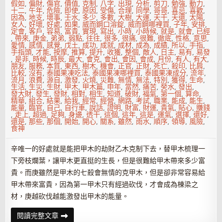
假如
,
偏財
,
傷官
,
價值
,
克制
,
八字
,
出現
,
分析
,
剪刀
,
勉強
,
動力
,
十二
,
午年
,
危險
,
即使
,
原因
,
受傷
,
合理
,
同學
,
哥哥
,
喜忌
,
喜歡
,
因為
,
地支
,
壞事
,
壬水
,
多少
,
多數
,
大樹
,
大運
,
天干
,
天還
,
太陽
,
女人
,
好壞
,
好處
,
如果
,
威而鋼口溶錠
,
威而鋼哪裡買
,
子年
,
安排
,
定會
,
客戶
,
容易
,
富貴
,
實現
,
寫出
,
小時
,
小時候
,
就是
,
就會
,
已經
,
帶來
,
庚金
,
弟弟
,
弱點
,
往往
,
很多
,
很痛
,
很難
,
徹底
,
性格
,
意思
,
愛情
,
感情
,
感覺
,
戊土
,
成功
,
成就
,
成材
,
成為
,
成績
,
所以
,
手指
,
手指頭
,
才能
,
按摩
,
推算
,
提升
,
收獲
,
整個
,
敵人
,
日主
,
易有
,
易發
,
是非
,
時候
,
時辰
,
最大
,
會克
,
會出
,
會因
,
會成
,
月份
,
有人
,
有大
,
朋友
,
服務
,
本質
,
東西
,
樹木
,
機會
,
正官
,
正財
,
死亡
,
殺印
,
比肩
,
比較
,
沒有
,
泰國果凍吃法
,
泰國果凍哪裡買
,
泰國果凍成分
,
流年
,
流月
,
浪費
,
源自
,
激發
,
火燒
,
災難
,
無情
,
無法
,
特別
,
獲得
,
生命
,
生活
,
生災
,
生財
,
甲木
,
甲木篇
,
申年
,
當然
,
痛苦
,
癸水
,
發出
,
發大財
,
發生
,
發財
,
相對
,
相生
,
知道
,
破財
,
福氣
,
第一個
,
算命
,
精華
,
組合
,
結果
,
給我
,
經常
,
經營
,
網路
,
考試
,
職業
,
能成
,
能生
,
能量
,
臨官
,
自己
,
自行車
,
說話
,
證明
,
財富
,
財運
,
貴氣
,
貼心
,
賺錢
,
走上
,
超過
,
足夠
,
身邊
,
透干
,
這個
,
這年
,
這是
,
運氣
,
選擇
,
還好
,
還是
,
那些
,
那個
,
開始
,
開心
,
關系
,
雖然
,
雨水
,
順序
,
領導
,
風險
,
食神
辛唯一的好處就是能把甲木的劫財乙木克制下去，替甲木梳理一
下旁枝爛葉，讓甲木更直挺的生長，但是很難給甲木帶來多少富
貴。而庚雖然是甲木的七殺會無情的克甲木，但是卻非常容易給
甲木帶來富貴，因為第一甲木只有經過砍伐，才會成為棟梁之
材，庚越砍伐越能激發出甲木的能量。
十
閱讀完整文章