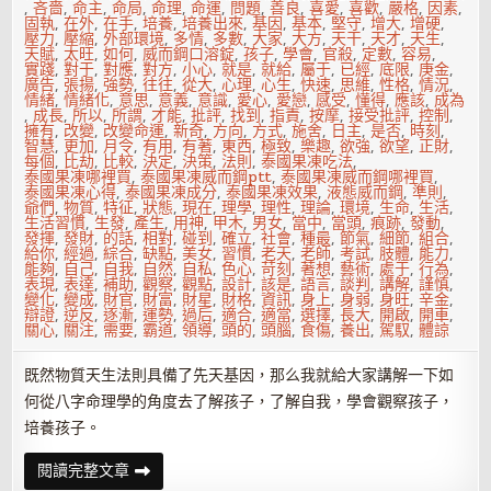
,
吝嗇
,
命主
,
命局
,
命理
,
命運
,
問題
,
善良
,
喜愛
,
喜歡
,
嚴格
,
因素
,
固執
,
在外
,
在手
,
培養
,
培養出來
,
基因
,
基本
,
堅守
,
增大
,
增硬
,
壓力
,
壓縮
,
外部環境
,
多情
,
多數
,
大家
,
大方
,
天干
,
天才
,
天生
,
天賦
,
太旺
,
如何
,
威而鋼口溶錠
,
孩子
,
學會
,
官殺
,
定數
,
容易
,
實踐
,
對于
,
對應
,
對方
,
小心
,
就是
,
就給
,
屬于
,
已經
,
底限
,
庚金
,
廣告
,
張揚
,
強勢
,
往往
,
從大
,
心理
,
心生
,
快速
,
思維
,
性格
,
情況
,
情緒
,
情緒化
,
意思
,
意義
,
意識
,
愛心
,
愛戀
,
感受
,
懂得
,
應該
,
成為
,
成長
,
所以
,
所謂
,
才能
,
批評
,
找到
,
指責
,
按摩
,
接受批評
,
控制
,
擁有
,
改變
,
改變命運
,
新奇
,
方向
,
方式
,
施舍
,
日主
,
是否
,
時刻
,
智慧
,
更加
,
月令
,
有用
,
有著
,
東西
,
極致
,
樂趣
,
欲強
,
欲望
,
正財
,
每個
,
比劫
,
比較
,
決定
,
決策
,
法則
,
泰國果凍吃法
,
泰國果凍哪裡買
,
泰國果凍威而鋼ptt
,
泰國果凍威而鋼哪裡買
,
泰國果凍心得
,
泰國果凍成分
,
泰國果凍效果
,
液態威而鋼
,
準則
,
爺們
,
物質
,
特征
,
狀態
,
現在
,
理學
,
理性
,
理論
,
環境
,
生命
,
生活
,
生活習慣
,
生發
,
產生
,
用神
,
甲木
,
男女
,
當中
,
當頭
,
痕跡
,
發動
,
發揮
,
發財
,
的話
,
相對
,
碰到
,
確立
,
社會
,
種最
,
節氣
,
細節
,
組合
,
給你
,
經過
,
綜合
,
缺點
,
美女
,
習慣
,
老天
,
老師
,
考試
,
肢體
,
能力
,
能夠
,
自己
,
自我
,
自然
,
自私
,
色心
,
苛刻
,
著想
,
藝術
,
處于
,
行為
,
表現
,
表達
,
補助
,
觀察
,
觀點
,
設計
,
該是
,
語言
,
談判
,
講解
,
謹慎
,
變化
,
變成
,
財官
,
財富
,
財星
,
財格
,
資訊
,
身上
,
身弱
,
身旺
,
辛金
,
辯證
,
逆反
,
逐漸
,
運勢
,
過后
,
適合
,
適當
,
選擇
,
長大
,
開啟
,
開車
,
關心
,
關注
,
需要
,
霸道
,
領導
,
頭的
,
頭腦
,
食傷
,
養出
,
駕馭
,
體諒
既然物質天生法則具備了先天基因，那么我就給大家講解一下如
何從八字命理學的角度去了解孩子，了解自我，學會觀察孩子，
培養孩子。
八
閱讀完整文章
字