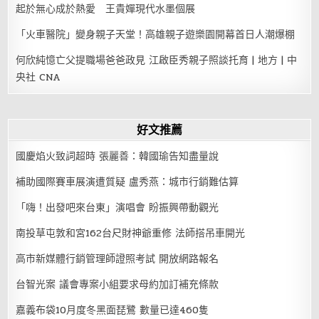
起於無心成於熱愛 王貴嬋現代水墨個展
「火車醫院」變身親子天堂！高雄親子遊樂園開幕首日人潮爆棚
何欣純憶亡父提職場爸爸政見 江啟臣秀親子照談托育 | 地方 | 中
央社 CNA
好文推薦
國慶焰火致詞超時 張麗善：韓國瑜告知盡量說
補助國際賽車展演遭質疑 盧秀燕：城市行銷難估算
「嗨！出發吧來台東」演唱會 盼振興帶動觀光
南投草屯敦和宮162台尺財神爺重修 法師搭吊車開光
高市新媒體行銷管理師證照考試 開放網路報名
台智光案 議會專案小組要求母約加訂補充條款
嘉義布袋10月度冬黑面琵鷺 數量已達460隻