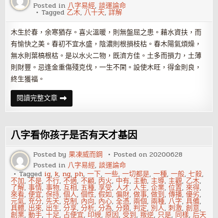
Posted in
八字易經
,
談運論命
Tagged
乙木
,
八十天
,
詳解
木生於春，余寒猶存。喜火溫暖，則無盤屈之患。藉水資扶，而
有愉快之美。春初不宜水盛，陰濃則根損枝枯。春木陽氣煩燥，
無水則葉槁根枯。是以水火二物，既濟方佳。土多而損力，土薄
則財豐。忌逢金重傷殘克伐，一生不閑。設使木旺，得金則良，
終生獲福。
八
閱讀完整文章
十
天
干
詳
解
八字看你孩子是否有天才基因
——
乙
木
Posted by
果凍威而鋼
Posted on
20200628
Posted in
八字易經
,
談運論命
Tagged
ig
,
k
,
ng
,
ph
,
一下
,
一些
,
一切都是
,
一種
,
一般
,
七殺
,
不加
,
不是
,
不行
,
不適
,
不顧
,
丙火
,
中有
,
主動
,
主導
,
主觀
,
乙木
,
了解
,
事情
,
事物
,
互相
,
五種
,
享受
,
人才
,
人生
,
企業
,
位置
,
來得
,
來看
,
便宜
,
保持
,
個人
,
個性
,
假如
,
偏財
,
做事
,
做到
,
傳播
,
優劣
,
元氣
,
充分
,
先天
,
克制
,
內向
,
內心
,
全憑
,
兩個
,
兩種
,
八字
,
具備
,
具體
,
出來
,
出生
,
分享
,
分析
,
分為
,
分類
,
判定
,
別人
,
刺激
,
創意
,
創業
,
動手
,
十足
,
占便宜
,
印綬
,
原因
,
受到
,
叛逆
,
只是
,
同樣
,
后天