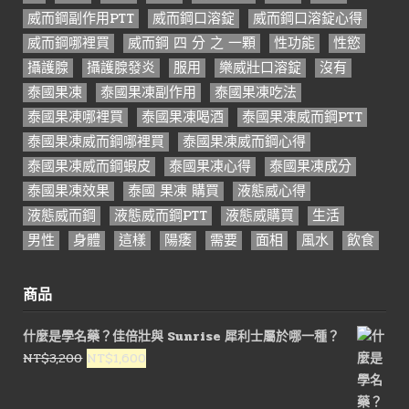
威而鋼副作用PTT
威而鋼口溶錠
威而鋼口溶錠心得
威而鋼哪裡買
威而鋼 四 分 之 一顆
性功能
性慾
攝護腺
攝護腺發炎
服用
樂威壯口溶錠
沒有
泰國果凍
泰國果凍副作用
泰國果凍吃法
泰國果凍哪裡買
泰國果凍喝酒
泰國果凍威而鋼PTT
泰國果凍威而鋼哪裡買
泰國果凍威而鋼心得
泰國果凍威而鋼蝦皮
泰國果凍心得
泰國果凍成分
泰國果凍效果
泰國 果凍 購買
液態威心得
液態威而鋼
液態威而鋼PTT
液態威購買
生活
男性
身體
這樣
陽痿
需要
面相
風水
飲食
商品
什麼是學名藥？佳倍壯與 Sunrise 犀利士屬於哪一種？
原
目
NT$
3,200
NT$
1,600
始
前
價
價