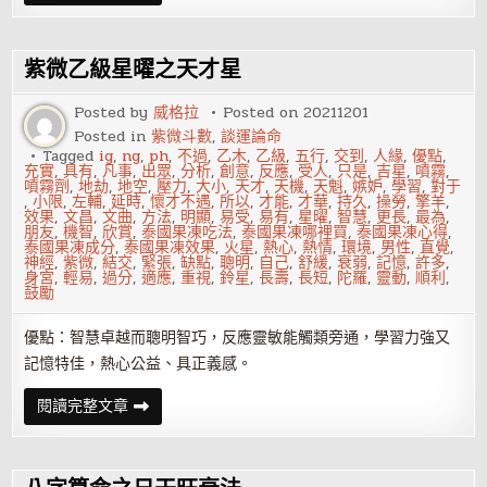
天
干
與
十
二
紫微乙級星曜之天才星
地
支
喜
Posted by
威格拉
Posted on
20211201
忌
Posted in
紫微斗數
,
談運論命
——
甲
Tagged
ig
,
ng
,
ph
,
不過
,
乙木
,
乙級
,
五行
,
交到
,
人緣
,
優點
,
木
充實
,
具有
,
凡事
,
出眾
,
分析
,
創意
,
反應
,
受人
,
只是
,
吉星
,
噴霧
,
篇
噴霧劑
,
地劫
,
地空
,
壓力
,
大小
,
天才
,
天機
,
天魁
,
嫉妒
,
學習
,
對于
,
小限
,
左輔
,
延時
,
懷才不遇
,
所以
,
才能
,
才華
,
持久
,
操勞
,
擎羊
,
效果
,
文昌
,
文曲
,
方法
,
明顯
,
易受
,
易有
,
星曜
,
智慧
,
更長
,
最為
,
朋友
,
機智
,
欣賞
,
泰國果凍吃法
,
泰國果凍哪裡買
,
泰國果凍心得
,
泰國果凍成分
,
泰國果凍效果
,
火星
,
熱心
,
熱情
,
環境
,
男性
,
直覺
,
神經
,
紫微
,
結交
,
緊張
,
缺點
,
聰明
,
自己
,
舒緩
,
衰弱
,
記憶
,
許多
,
身宮
,
輕易
,
過分
,
適應
,
重視
,
鈴星
,
長壽
,
長短
,
陀羅
,
靈動
,
順利
,
鼓勵
優點：智慧卓越而聰明智巧，反應靈敏能觸類旁通，學習力強又
記憶特佳，熱心公益、具正義感。
紫
閱讀完整文章
微
乙
級
星
曜