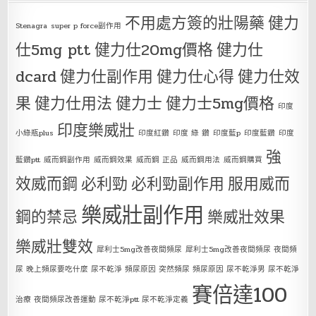
不用處方簽的壯陽藥
健力
Stenagra
super p force副作用
仕5mg ptt
健力仕20mg價格
健力仕
dcard
健力仕副作用
健力仕心得
健力仕效
果
健力仕用法
健力士
健力士5mg價格
印度
印度樂威壯
小綠瓶plus
印度紅鑽
印度 綠 鑽
印度藍p
印度藍鑽
印度
強
藍鑽ptt
威而鋼副作用
威而鋼效果
威而鋼 正品
威而鋼用法
威而鋼購買
效威而鋼
必利勁
必利勁副作用
服用威而
樂威壯副作用
鋼的禁忌
樂威壯效果
樂威壯雙效
犀利士5mg改善夜間頻尿
犀利士5mg改善夜間頻尿 夜間頻
尿 晚上頻尿要吃什麼 尿不乾淨 頻尿原因 突然頻尿 頻尿原因 尿不乾淨男 尿不乾淨
賽倍達100
治療 夜間頻尿改善運動 尿不乾淨ptt 尿不乾淨定義