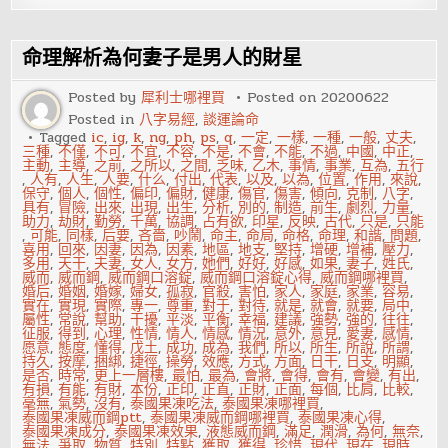
看
你
孩
子
命理解析為何妻子是男人的財星
是
否
有
Posted by
犀利士哪裡買
Posted on
20200622
天
Posted in
八字易經
,
談運論命
才
基
Tagged
ic
,
ig
,
k
,
ng
,
ph
,
ps
,
q
,
一定
,
一樣
,
一種
,
一般
,
丈夫
,
因
三種
,
不僅
,
不可
,
不宜
,
不容
,
不是
,
不會
,
不能
,
不過
,
中國
,
中正
,
主動
,
主導
,
之前
,
之所以
,
之間
,
乏味
,
乙木
,
事情
,
事業
,
互為
,
五行
,
人有
,
人生
,
人要
,
什么
,
付出
,
代表
,
以及
,
以為
,
位置
,
作用
,
來說
,
保守
,
個人
,
個性
,
偏印
,
偏財
,
健康
,
傷官
,
傷害
,
傾向
,
克制
,
八字
,
具有
,
冒險
,
出來
,
出現
,
出生
,
分析
,
別的
,
制造
,
前生
,
劇烈
,
力量
,
助力
,
劫財
,
勤勞
,
千萬
,
協調
,
占有欲
,
印星
,
反映
,
古代
,
只是
,
只能
,
可能
,
同樣
,
后要
,
吝嗇
,
吵鬧
,
命主
,
命局
,
命格
,
命理
,
和諧
,
問題
,
喜用
,
回來
,
因妻
,
因為
,
因素
,
地區
,
地支
,
堅持
,
增硬
,
增補
,
壓力
,
多用
,
天干
,
夫妻
,
女人
,
女方
,
她們
,
好好
,
好感
,
如果
,
妻子
,
姓氏
,
威而
,
威而鋼
,
威而鋼口溶錠
,
威而鋼口溶錠心得
,
威而鋼哪裡買
,
婚后
,
婚姻
,
婚嫁
,
婦女
,
孤寂
,
官殺
,
害怕
,
家人
,
家庭
,
家業
,
容易
,
實在
,
實現
,
實際
,
專一
,
尊重
,
對于
,
對待
,
就是
,
就會
,
就要
,
局中
,
屬性
,
常說
,
幫助
,
干擾
,
平淡
,
平衡
,
幸福
,
建議
,
強勢
,
強的
,
往往
,
征服
,
得到
,
心理
,
性情
,
情人
,
情感
,
情況
,
意外
,
意見
,
愛妻
,
感情
,
愿意
,
態度
,
懂得
,
戊土
,
成功
,
成為
,
我們
,
所以
,
所生
,
所說
,
所謂
,
持久
,
按摩
,
捆綁
,
捷徑
,
操勞
,
效應
,
方式
,
方面
,
日干
,
日支
,
明顯
,
是否
,
時常
,
更上一層樓
,
最怕
,
最為
,
會將
,
會得
,
會有
,
會變
,
有出
,
有損
,
有能
,
有財
,
本份
,
正印
,
正直
,
正財
,
正面
,
每個
,
比肩
,
比較
,
毫無
,
氣勢
,
沒有
,
泰國果凍吃法
,
泰國果凍哪裡買
,
泰國果凍威而鋼ptt
,
泰國果凍威而鋼哪裡買
,
泰國果凍心得
,
泰國果凍成分
,
泰國果凍效果
,
液態威而鋼
,
滿足
,
潤滑
,
為何
,
無奈
,
無法
,
爭取
,
物質
,
特別
,
特點
,
獲取
,
獲得
,
珍惜
,
現代
,
現在
,
現時
,