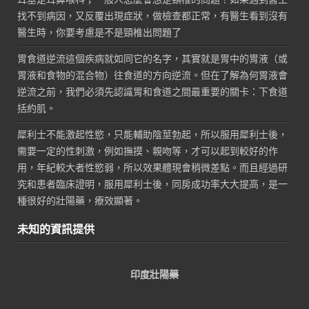
找不到病因，又反覆出現症狀，做檢查都正常，有醫生看到沒有
醫生時，你要考慮是不是頸椎出問題了
胃食道逆流這個疾病就如同它的名字，其實就是胃中的胃液（或
胃液和食物的混合物）往食道的方向逆流。但在了解為何胃液會
逆流之前，我們必須先認識胃和食道之間最重要的關卡：下食道
括約肌。
犀利士不能激起性慾，只能輔助陰莖勃起，所以服用犀利士後，
需要一定的性刺激，例如撫摸、親吻等，才可以起到較好的作
用，年紀較大者性慾弱，所以效果體現會稍微差點。而且經過研
究和患者臨床證明，服用犀利士後，同房成功率大大提高，是一
種很好的壯陽藥，療效顯著。
未知的資訊提供
印度壯陽藥