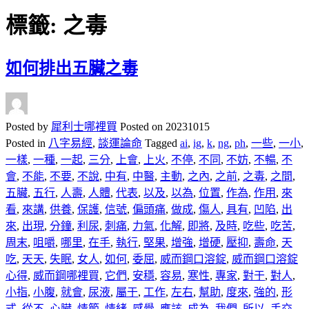
標籤:
之毒
如何排出五臟之毒
Posted by
犀利士哪裡買
Posted on
20231015
Posted in
八字易經
,
談運論命
Tagged
ai
,
ig
,
k
,
ng
,
ph
,
一些
,
一小
,
一樣
,
一種
,
一起
,
三分
,
上會
,
上火
,
不停
,
不同
,
不妨
,
不暢
,
不
會
,
不能
,
不要
,
不說
,
中有
,
中醫
,
主動
,
之內
,
之前
,
之毒
,
之間
,
五臟
,
五行
,
人壽
,
人體
,
代表
,
以及
,
以為
,
位置
,
作為
,
作用
,
來
看
,
來講
,
供養
,
保護
,
信號
,
偏頭痛
,
做成
,
傷人
,
具有
,
凹陷
,
出
來
,
出現
,
分鐘
,
利尿
,
刺痛
,
力氣
,
化解
,
即將
,
及時
,
吃些
,
吃苦
,
周末
,
咀嚼
,
哪里
,
在手
,
執行
,
堅果
,
增強
,
增硬
,
壓抑
,
壽命
,
天
吃
,
天天
,
失眠
,
女人
,
如何
,
委屈
,
威而鋼口溶錠
,
威而鋼口溶錠
心得
,
威而鋼哪裡買
,
它們
,
安穩
,
容易
,
寒性
,
專家
,
對于
,
對人
,
小指
,
小腹
,
就會
,
尿液
,
屬于
,
工作
,
左右
,
幫助
,
度來
,
強的
,
形
式
,
從不
,
心臟
,
情節
,
情緒
,
感覺
,
應該
,
成為
,
我們
,
所以
,
手交
,