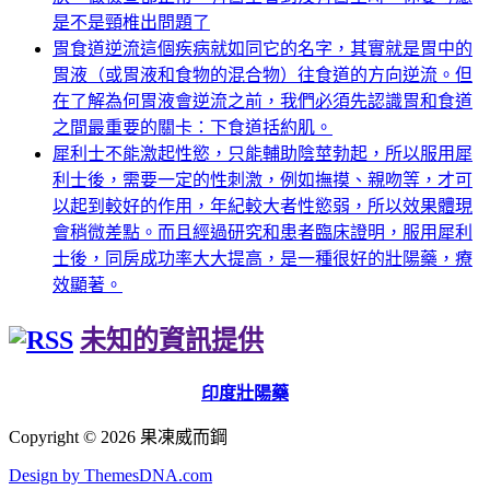
是不是頸椎出問題了
胃食道逆流這個疾病就如同它的名字，其實就是胃中的
胃液（或胃液和食物的混合物）往食道的方向逆流。但
在了解為何胃液會逆流之前，我們必須先認識胃和食道
之間最重要的關卡：下食道括約肌。
犀利士不能激起性慾，只能輔助陰莖勃起，所以服用犀
利士後，需要一定的性刺激，例如撫摸、親吻等，才可
以起到較好的作用，年紀較大者性慾弱，所以效果體現
會稍微差點。而且經過研究和患者臨床證明，服用犀利
士後，同房成功率大大提高，是一種很好的壯陽藥，療
效顯著。
未知的資訊提供
印度壯陽藥
Copyright © 2026 果凍威而鋼
Design by ThemesDNA.com