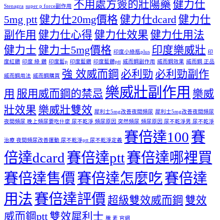
不用處方簽的壯陽藥
健力仕
Stenagra
super p force副作用
5mg ptt
健力仕20mg價格
健力仕dcard
健力仕
副作用
健力仕心得
健力仕效果
健力仕用法
健力士
健力士5mg價格
印度樂威壯
印度小綠瓶plus
印
度紅鑽
印度 綠 鑽
印度藍p
印度藍鑽
印度藍鑽ptt
威而鋼副作用
威而鋼效果
威而鋼 正品
強 效威而鋼
必利勁
必利勁副作
威而鋼用法
威而鋼購買
樂威壯副作用
用
服用威而鋼的禁忌
樂威
壯效果
樂威壯雙效
犀利士5mg改善夜間頻尿
犀利士5mg改善夜間頻尿
夜間頻尿 晚上頻尿要吃什麼 尿不乾淨 頻尿原因 突然頻尿 頻尿原因 尿不乾淨男 尿不乾淨
賽倍達100
賽
治療 夜間頻尿改善運動 尿不乾淨ptt 尿不乾淨定義
倍達dcard
賽倍達ptt
賽倍達哪裡買
賽倍達售價
賽倍達怎麼吃
賽倍達
用法
賽倍達評價
超級雙效威而鋼
雙效
威而鋼ptt
雙效犀利士
騰 素 官網