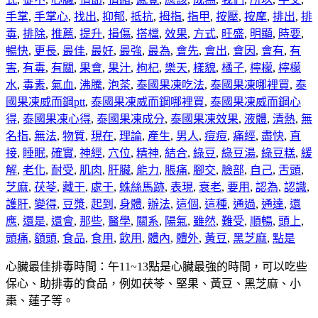
手掌
,
手掌心
,
找出
,
抑郁
,
抵抗
,
拇指
,
指甲
,
按壓
,
按摩
,
排出
,
排
毒
,
排除
,
推薦
,
提升
,
損傷
,
搭檔
,
效果
,
方式
,
旺盛
,
明顯
,
時要
,
暢快
,
更長
,
最佳
,
最好
,
最強
,
最為
,
會先
,
會出
,
會因
,
會有
,
有
害
,
有毒
,
有關
,
果會
,
果汁
,
枸杞
,
樂天
,
樣貌
,
橘子
,
檸檬
,
檸檬
水
,
毒素
,
氣血
,
沸騰
,
泡茶
,
泰國果凍吃法
,
泰國果凍哪裡買
,
泰
國果凍威而鋼ptt
,
泰國果凍威而鋼哪裡買
,
泰國果凍威而鋼心
得
,
泰國果凍心得
,
泰國果凍成分
,
泰國果凍效果
,
液體
,
清熱
,
無
名指
,
無法
,
物質
,
現在
,
理論
,
產生
,
男人
,
痘痘
,
痛經
,
盡快
,
直
接
,
睡眠
,
確實
,
神經
,
穴位
,
精神
,
結合
,
綠豆
,
綠豆湯
,
綠豆糕
,
緩
解
,
老化
,
耐受
,
肌肉
,
肝臟
,
能力
,
脹痛
,
腳交
,
臉部
,
自己
,
舌頭
,
芝麻
,
茯苓
,
藏于
,
處于
,
蛛絲馬跡
,
表現
,
衰老
,
要用
,
認為
,
認識
,
護肝
,
變得
,
豆漿
,
起到
,
身體
,
辦法
,
這個
,
這種
,
通過
,
通達
,
還
應
,
還是
,
還會
,
那些
,
醫學
,
關系
,
陽氣
,
雖然
,
難受
,
順暢
,
頭上
,
頭痛
,
額頭
,
食品
,
食用
,
飲用
,
體內
,
體外
,
黃豆
,
黑芝麻
,
點是
心臟最佳排毒時間：午11~13點是心臟最強的時間，可以吃些
保心、助排毒的食品，例如茯苓、堅果、黃豆、黑芝麻、小
棗、蓮子等。