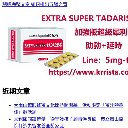
閱讀完整文章
如何排出五臟之毒
近期文章
大崗山龍眼蜂蜜文化節熱鬧開幕 活動限定「蜜汁鹽酥
雞」掀話題
父親節閱讀傳愛 從守護孩子到陪伴長輩 市立鳳山醫
院打造失智友善全齡家庭