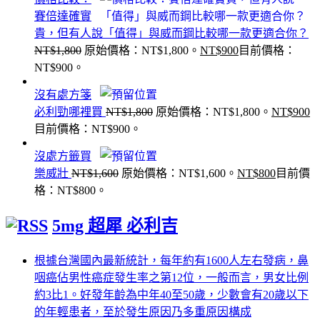
賽倍達確實
貴，但有人說「值得」與威而鋼比較哪一款更適合你？
NT$
1,800
原始價格：NT$1,800。
NT$
900
目前價格：
NT$900。
沒有處方箋
必利勁哪裡買
NT$
1,800
原始價格：NT$1,800。
NT$
900
目前價格：NT$900。
沒處方籤買
樂威壯
NT$
1,600
原始價格：NT$1,600。
NT$
800
目前價
格：NT$800。
5mg 超犀 必利吉
根據台灣國內最新統計，每年約有1600人左右發病，鼻
咽癌佔男性癌症發生率之第12位，一般而言，男女比例
約3比1。好發年齡為中年40至50歲，少數會有20歲以下
的年輕患者，至於發生原因乃多重原因構成