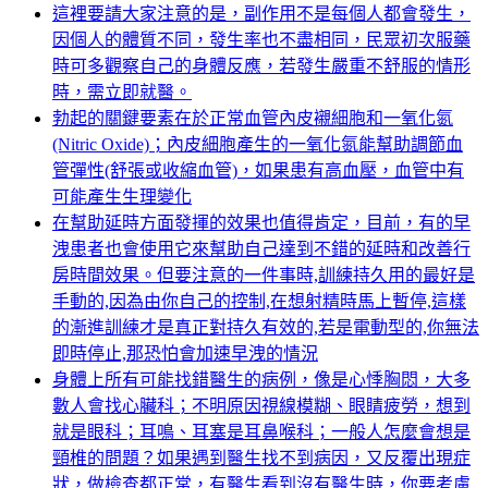
這裡要請大家注意的是，副作用不是每個人都會發生，
因個人的體質不同，發生率也不盡相同，民眾初次服藥
時可多觀察自己的身體反應，若發生嚴重不舒服的情形
時，需立即就醫。
勃起的關鍵要素在於正常血管內皮襯細胞和一氧化氮
(Nitric Oxide)；內皮細胞產生的一氧化氮能幫助調節血
管彈性(舒張或收縮血管)，如果患有高血壓，血管中有
可能產生生理變化
在幫助延時方面發揮的效果也值得肯定，目前，有的早
洩患者也會使用它來幫助自己達到不錯的延時和改善行
房時間效果。但要注意的一件事時,訓練持久用的最好是
手動的,因為由你自己的控制,在想射精時馬上暫停,這樣
的漸進訓練才是真正對持久有效的,若是電動型的,你無法
即時停止,那恐怕會加速早洩的情況
身體上所有可能找錯醫生的病例，像是心悸胸悶，大多
數人會找心臟科；不明原因視線模糊、眼睛疲勞，想到
就是眼科；耳鳴、耳塞是耳鼻喉科；一般人怎麼會想是
頸椎的問題？如果遇到醫生找不到病因，又反覆出現症
狀，做檢查都正常，有醫生看到沒有醫生時，你要考慮