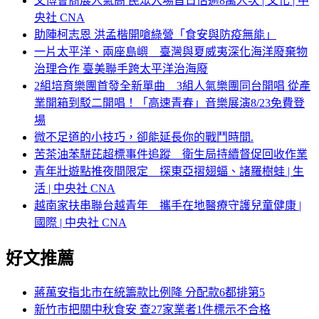
文博會商展人氣高 民眾入場首日估逾8萬人次 | 文化 | 中
央社 CNA
助陣柯志恩 洪孟楷開嗆綠營「食安與防疫無能」
一片太平洋、兩座島嶼 臺灣與夏威夷深化海洋廢棄物
治理合作 臺美聯手跨太平洋治海廢
2組培育樂團首發全新單曲 3組人氣樂團同台開唱 從產
業開箱到駁二開唱！「高速青春」音樂展演8/23免費登
場
微不足道的小技巧，卻能延長你的戰鬥時間.
苦茶油苯駢芘超標事件追蹤 衛生局持續督促回收作業
青年壯遊點推夜間限定 探東亞摺翅蝠、諸羅樹蛙 | 生
活 | 中央社 CNA
越南家扶串聯台越青年 攜手在地醫療守護兒童健康 |
國際 | 中央社 CNA
好文推薦
蔣萬安指北市在統籌款比例降 分配款6都排第5
新竹市把關中秋食安 查27家業者1件標示不合格