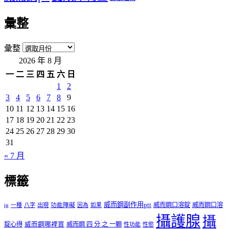
彙整
彙整
2026 年 8 月
一
二
三
四
五
六
日
1
2
3
4
5
6
7
8
9
10
11
12
13
14
15
16
17
18
19
20
21
22
23
24
25
26
27
28
29
30
31
« 7 月
標籤
威而鋼副作用ptt
威而鋼口溶錠
威而鋼口溶
ig
一種
八字
出現
功能障礙
因為
如果
攝護腺
攝
錠心得
威而鋼哪裡買
威而鋼 四 分 之 一顆
性功能
性慾