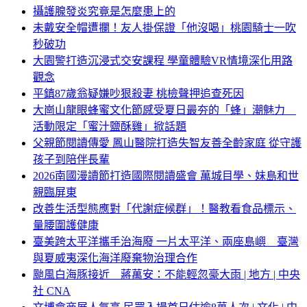
攝護腺發炎究竟是怎麼患上的
未戴安全帽遭攔！友人掛保證「他沒喝」桃園騎士一吹
秒破功
大園警打造沉浸式交安課程 學童體驗VR情境深化用路
觀念
平鎮87歲翁疑嫌吵狠殺妻 桃檢聲押追查死因
大崗山龍眼蜂蜜文化節感受夏日最夯的「蜂」潮魅力
活動限定「蜜汁鹽酥雞」掀話題
父親節閱讀傳愛 鳳山醫院打造失智友善全齡家庭 從守護
孩子到陪伴長輩
2026南國漫讀節打造國際閱讀盛會 萬城目學、妹島和世
親臨屏東
改善生活型態應對「代謝症候群」！醫教看食品標示、
量腰圍護健康
臺美跨太平洋攜手治海廢 一片太平洋、兩座島嶼 臺灣
與夏威夷深化海洋廢棄物治理合作
颱風白海豚接近 蔣萬安：不能輕忽豪大雨 | 地方 | 中央
社 CNA