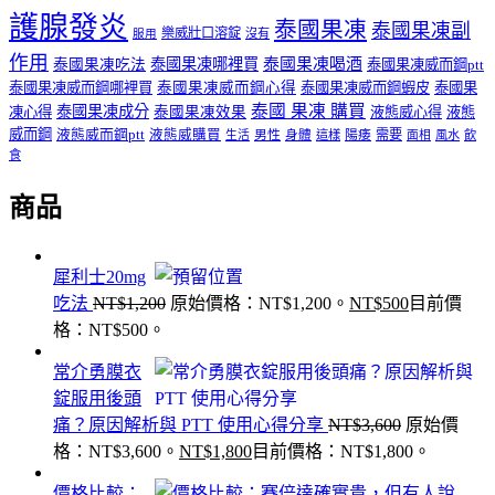
護腺發炎
泰國果凍
泰國果凍副
樂威壯口溶錠
沒有
服用
作用
泰國果凍哪裡買
泰國果凍喝酒
泰國果凍吃法
泰國果凍威而鋼ptt
泰國果凍威而鋼哪裡買
泰國果凍威而鋼心得
泰國果凍威而鋼蝦皮
泰國果
泰國 果凍 購買
泰國果凍成分
凍心得
泰國果凍效果
液態威心得
液態
威而鋼
液態威而鋼ptt
液態威購買
男性
陽痿
需要
生活
身體
這樣
面相
風水
飲
食
商品
犀利士20mg
吃法
NT$
1,200
原始價格：NT$1,200。
NT$
500
目前價
格：NT$500。
常介勇膜衣
錠服用後頭
痛？原因解析與 PTT 使用心得分享
NT$
3,600
原始價
格：NT$3,600。
NT$
1,800
目前價格：NT$1,800。
價格比較：