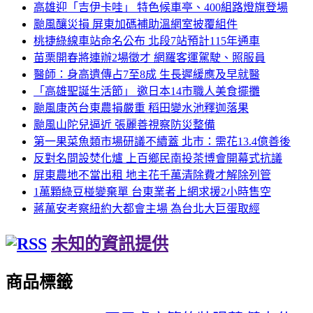
高雄迎「吉伊卡哇」 特色候車亭、400組路燈旗登場
颱風釀災損 屏東加碼補助溫網室披覆組件
桃捷綠線車站命名公布 北段7站預計115年通車
苗栗開春將連辦2場徵才 網羅客運駕駛、照服員
醫師：身高遺傳占7至8成 生長遲緩應及早就醫
「高雄聖誕生活節」 邀日本14市職人美食擺攤
颱風康芮台東農損嚴重 稻田變水池釋迦落果
颱風山陀兒逼近 張麗善視察防災整備
第一果菜魚類市場研議不續蓋 北市：需花13.4億善後
反對名間設焚化爐 上百鄉民南投茶博會開幕式抗議
屏東農地不當出租 地主花千萬清除費才解除列管
1萬顆綠豆椪變棄單 台東業者上網求援2小時售空
蔣萬安考察紐約大都會主場 為台北大巨蛋取經
未知的資訊提供
商品標籤