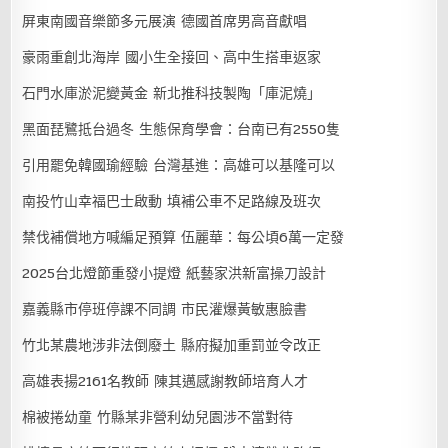
屏東南國音樂節多元展演 德國首席男高音獻唱
豪雨重創北海岸 國小生全接回、高中生搭車返家
石門水庫淤泥變黃金 新北推科技製陶「庫泥燒」
黑面琵鷺抵台過冬 生態保育學會：台南已有2550隻
引用罷免韓國瑜經驗 台灣基進：高雄可以基隆可以
南投竹山幸福巴士啟動 填補公車不足路線及班次
禁伐補償地方喊編足預算 伍麗華：每公頃6萬一定發
2025台北燈節重發小提燈 紙藝家洪新富操刀設計
嘉義縣市停班停課不同調 市民灌爆黃敏惠臉書
竹北某農地涉非法倒廢土 縣府擬加重罰並令改正
高雄表揚2161名教師 陳其邁感謝教師培育人才
棉被捲幼童 竹縣某非營利幼兒園涉不當對待