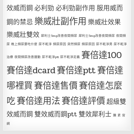
效威而鋼
必利勁
必利勁副作用
服用威而
樂威壯副作用
鋼的禁忌
樂威壯效果
樂威壯雙效
犀利士5mg改善夜間頻尿
犀利士5mg改善夜間頻尿 夜間頻
尿 晚上頻尿要吃什麼 尿不乾淨 頻尿原因 突然頻尿 頻尿原因 尿不乾淨男 尿不乾淨
賽倍達100
治療 夜間頻尿改善運動 尿不乾淨ptt 尿不乾淨定義
賽倍達dcard
賽倍達ptt
賽倍達
哪裡買
賽倍達售價
賽倍達怎麼
吃
賽倍達用法
賽倍達評價
超級雙
效威而鋼
雙效威而鋼ptt
雙效犀利士
騰 素 官
網