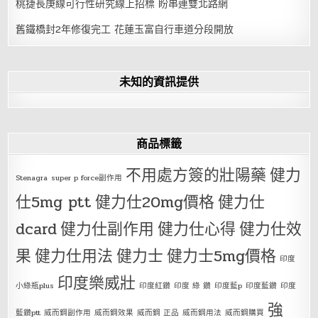
桃捷長庚線可行性研究線上招標 盼串連雙北路網
舊鐵橋封2年修復完工 花蓮玉富自行車道分段開放
未知的資訊提供
商品標籤
不用處方簽的壯陽藥
健力
Stenagra
super p force副作用
仕5mg ptt
健力仕20mg價格
健力仕
dcard
健力仕副作用
健力仕心得
健力仕效
果
健力仕用法
健力士
健力士5mg價格
印度
印度樂威壯
小綠瓶plus
印度紅鑽
印度 綠 鑽
印度藍p
印度藍鑽
印度
強
藍鑽ptt
威而鋼副作用
威而鋼效果
威而鋼 正品
威而鋼用法
威而鋼購買