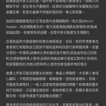
這裡要請大家注意的是，副作用不是每個人都會發生，因個人的
體質不同，發生率也不盡相同，民眾初次服藥時可多觀察自己的
身體反應，若發生嚴重不舒服的情形時，需立即就醫。
勃起的關鍵要素在於正常血管內皮襯細胞和一氧化氮(Nitric
Oxide)；內皮細胞產生的一氧化氮能幫助調節血管彈性(舒張或
收縮血管)，如果患有高血壓，血管中有可能產生生理變化
在幫助延時方面發揮的效果也值得肯定，目前，有的早洩患者也
會使用它來幫助自己達到不錯的延時和改善行房時間效果。但要
注意的一件事時,訓練持久用的最好是手動的,因為由你自己的控
制,在想射精時馬上暫停,這樣的漸進訓練才是真正對持久有效的,
若是電動型的,你無法即時停止,那恐怕會加速早洩的情況
身體上所有可能找錯醫生的病例，像是心悸胸悶，大多數人會找
心臟科；不明原因視線模糊、眼睛疲勞，想到就是眼科；耳鳴、
耳塞是耳鼻喉科；一般人怎麼會想是頸椎的問題？如果遇到醫生
找不到病因，又反覆出現症狀，做檢查都正常，有醫生看到沒有
醫生時，你要考慮是不是頸椎出問題了
胃食道逆流這個疾病就如同它的名字，其實就是胃中的胃液（或