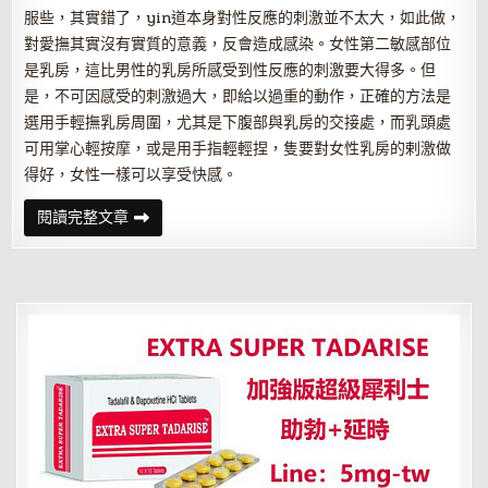
服些，其實錯了，yin道本身對性反應的刺激並不太大，如此做，
對愛撫其實沒有實質的意義，反會造成感染。女性第二敏感部位
是乳房，這比男性的乳房所感受到性反應的刺激要大得多。但
是，不可因感受的刺激過大，即給以過重的動作，正確的方法是
選用手輕撫乳房周圍，尤其是下腹部與乳房的交接處，而乳頭處
可用掌心輕按摩，或是用手指輕輕捏，隻要對女性乳房的剌激做
得好，女性一樣可以享受快感。
性
閱讀完整文章
生
活
中
手
口
並
用
的
最
佳
愛
撫
技
巧