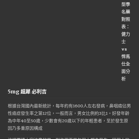
格：
格：
NT$3,200。
NT$1,600。
5mg 超犀 必利吉
根據台灣國內最新統計，每年約有1600人左右發病，鼻咽癌佔男
性癌症發生率之第12位，一般而言，男女比例約3比1。好發年齡
為中年40至50歲，少數會有20歲以下的年輕患者，至於發生原
因乃多重原因構成