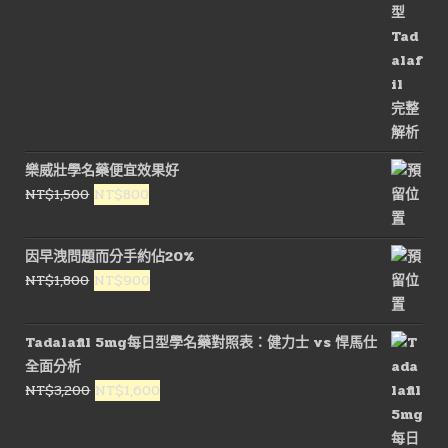
樂威壯學名藥便宜效果好
原
目
NT$
1,500
NT$
800
始
前
價
價
因早洩問題而分手約佔20%
格：
格：
原
目
NT$
1,800
NT$
900
NT$1,500。
NT$800。
始
前
價
價
Tadalafil 5mg每日型學名藥對照表：健力士 vs 悍馬仕
格：
格：
全面分析
NT$1,800。
NT$900。
原
目
NT$
3,200
NT$
1,600
始
前
價
價