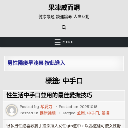
Skip
果凍威而鋼
to
content
健康議題 談運論命 人際互動
MENU
男性陽痿早洩藥:按此進入
標籤:
中手口
性生活中手口並用的最佳愛撫技巧
Posted by
希愛力
Posted on
20251018
Posted in
健康議題
Tagged
並用
,
中手口
,
愛撫
很多男性總喜歡將手指深插入女性yin道中，以為這樣可使女性舒