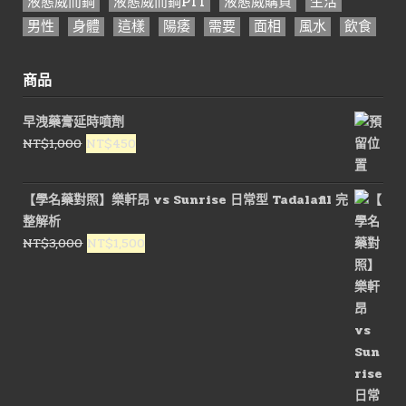
液態威而鋼
液態威而鋼PTT
液態威購買
生活
男性
身體
這樣
陽痿
需要
面相
風水
飲食
商品
早洩藥膏延時噴劑
原
目
NT$
1,000
NT$
450
始
前
價
價
【學名藥對照】樂軒昂 vs Sunrise 日常型 Tadalafil 完
格：
格：
整解析
NT$1,000。
NT$450。
原
目
NT$
3,000
NT$
1,500
始
前
價
價
格：
格：
NT$3,000。
NT$1,500。