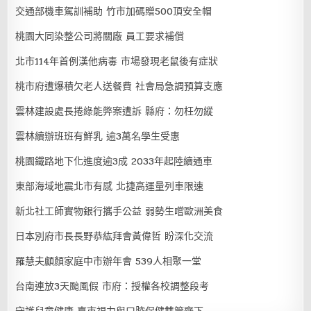
交通部機車駕訓補助 竹市加碼贈500頂安全帽
桃園大同染整公司將關廠 員工要求補償
北市114年首例漢他病毒 市場發現老鼠後有症狀
桃市府遭爆積欠老人送餐費 社會局急調預算支應
雲林建設處長捲綠能弊案遭訴 縣府：勿枉勿縱
雲林續辦班班有鮮乳 逾3萬名學生受惠
桃園鐵路地下化進度逾3成 2033年起陸續通車
東部海域地震北市有感 北捷高運量列車限速
新北社工師實物銀行攜手公益 弱勢生嚐歐洲美食
日本別府市長長野恭紘拜會黃偉哲 盼深化交流
羅慧夫顱顏家庭中市辦年會 539人相聚一堂
台南連放3天颱風假 市府：授權各校調整段考