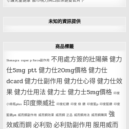
守護兒童健康 嘉市視力與口腔保健雙管齊下
未知的資訊提供
商品標籤
不用處方簽的壯陽藥
健力
Stenagra
super p force副作用
仕5mg ptt
健力仕20mg價格
健力仕
dcard
健力仕副作用
健力仕心得
健力仕效
果
健力仕用法
健力士
健力士5mg價格
印度
印度樂威壯
小綠瓶plus
印度紅鑽
印度 綠 鑽
印度藍p
印度藍鑽
印度
強
藍鑽ptt
威而鋼副作用
威而鋼效果
威而鋼 正品
威而鋼用法
威而鋼購買
效威而鋼
必利勁
必利勁副作用
服用威而