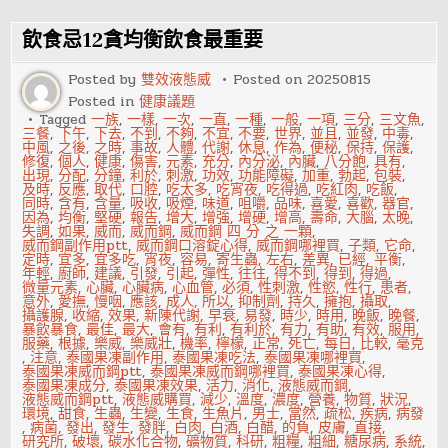
上
必
殺
飲食忌12貪均衡飲食最重要
技
讓
男
Posted by
雙效液態威
Posted on
20250815
人
Posted in
健康議題
急
不
Tagged
一族
,
一樣
,
一次
,
一直
,
一種
,
一般
,
一項
,
三分
,
三文魚
,
可
三餐
,
下午
,
下去
,
不到
,
不夠
,
不宜
,
不要
,
世界
,
並且
,
並發
,
中毒
,
耐
中風
,
之後
,
之時
,
事故
,
人體
,
代謝
,
休息
,
作為
,
便秘
,
保持
,
保護
,
修復
,
個人
,
健康
,
傷害
,
元素
,
充分
,
內分泌
,
內臟
,
八分飽
,
具有
,
出現
,
分配
,
分鐘
,
利於
,
刺激
,
功效
,
功能障礙
,
加重
,
勃起
,
包裝
,
及時
,
反應
,
取代
,
口腔
,
吃太多
,
吃宵夜
,
吃得過
,
吃紅肉
,
吃飯
,
同時
,
含有
,
含量
,
吸收
,
吸煙
,
味道
,
咀嚼
,
品味
,
喜愛
,
喜歡
,
器官
,
因為
,
均衡
,
堅硬
,
報告
,
增大
,
增強
,
增硬
,
增高
,
壽命
,
大腦
,
太晚
,
失調
,
如果
,
威而
,
威而鋼
,
威而鋼 四 分 之 一顆
,
威而鋼副作用ptt
,
威而鋼口溶錠心得
,
威而鋼哪裡買
,
子類
,
它命
,
定時
,
宜多
,
宜多吃
,
宵夜
,
容易
,
寄生蟲
,
左右
,
差異
,
已經
,
平衡
,
年輕
,
廚師
,
建議
,
引發
,
引起
,
彈性
,
往往
,
得不到
,
得到
,
得過
,
微量元素
,
心臟
,
心臟病
,
心血管
,
必須
,
性刺激
,
性慾
,
性行
,
患者
,
意外
,
愛撫
,
慢咽
,
應該
,
成人
,
所以
,
抑制劑
,
持久
,
擁抱
,
攝取
,
攝護腺
,
收縮
,
效果
,
新陳代謝
,
早衰
,
易發
,
時少
,
時用
,
晚飯
,
晚餐
,
暴飲暴食
,
最佳
,
最大
,
會有
,
有利
,
有利於
,
有力
,
有助
,
有效
,
服用
,
服藥
,
根據
,
樂威
,
樂威壯
,
機率
,
檸檬
,
正常
,
死亡
,
每日
,
比較
,
毫克
,
注意
,
泰國果凍副作用
,
泰國果凍吃法
,
泰國果凍哪裡買
,
泰國果凍威而鋼ptt
,
泰國果凍威而鋼哪裡買
,
泰國果凍心得
,
泰國果凍成分
,
泰國果凍效果
,
活力
,
消化
,
液態威而鋼
,
液態威而鋼ptt
,
液態威購買
,
減少
,
溫度
,
濃度
,
營養
,
物質
,
狀況
,
環境
,
甜食
,
生蟲
,
生變
,
生食
,
生魚片
,
男士
,
當然
,
疏松
,
疾病
,
病發
,
病菌
,
發出
,
發生
,
發胖
,
白肉
,
白酒
,
白醋
,
的負
,
皮膚
,
直接
,
研究所
,
破壞
,
碳水化合物
,
礦物質
,
科研
,
粗糧
,
粗細
,
糖尿病
,
系統
,