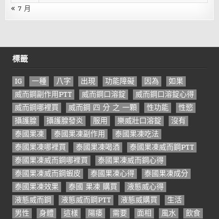
« 7 月
標籤
IG
一種
八字
出現
功能障礙
因為
如果
威而鋼副作用PTT
威而鋼口溶錠
威而鋼口溶錠心得
威而鋼哪裡買
威而鋼 四 分 之 一顆
性功能
性慾
攝護腺
攝護腺發炎
服用
樂威壯口溶錠
沒有
泰國果凍
泰國果凍副作用
泰國果凍吃法
泰國果凍哪裡買
泰國果凍喝酒
泰國果凍威而鋼PTT
泰國果凍威而鋼哪裡買
泰國果凍威而鋼心得
泰國果凍威而鋼蝦皮
泰國果凍心得
泰國果凍成分
泰國果凍效果
泰國 果凍 購買
液態威心得
液態威而鋼
液態威而鋼PTT
液態威購買
生活
男性
身體
這樣
陽痿
需要
面相
風水
飲食