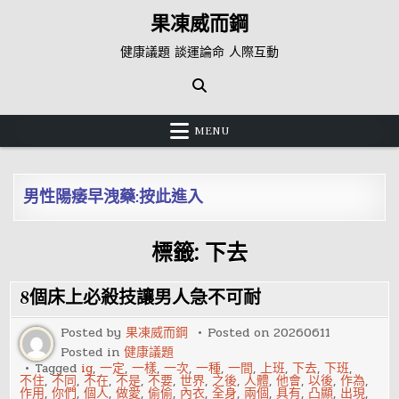
Skip
果凍威而鋼
to
content
健康議題 談運論命 人際互動
MENU
男性陽痿早洩藥:按此進入
標籤:
下去
8個床上必殺技讓男人急不可耐
Posted by
果凍威而鋼
Posted on
20260611
Posted in
健康議題
Tagged
ig
,
一定
,
一樣
,
一次
,
一種
,
一間
,
上班
,
下去
,
下班
,
不住
,
不同
,
不在
,
不是
,
不要
,
世界
,
之後
,
人體
,
他會
,
以後
,
作為
,
作用
,
你們
,
個人
,
做愛
,
偷偷
,
內衣
,
全身
,
兩個
,
具有
,
凸顯
,
出現
,