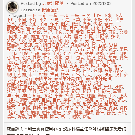
諱
Posted by
印度壯陽藥
Posted on
20231202
做
Posted in
健康議題
的
10
Tagged
一下
,
一定
,
一樣
,
一項
,
一點
,
三次
,
上班
,
下來
,
下去
,
件
下班
,
不同
,
不好
,
不如
,
不易
,
不是
,
不算
,
不管
,
不能
,
不錯
,
世界
,
事
並不
,
之前
,
之後
,
了解
,
作用
,
個人
,
做到
,
做夢
,
做愛
,
健康
,
健康狀況
,
價格
,
內衣
,
兩種
,
其實
,
具有
,
具體
,
出來
,
出現
,
分鐘
,
剛好
,
副作用
,
功效
,
勃起
,
半夜
,
反應
,
受到
,
只是
,
只要
,
可能
,
台灣
,
同樣
,
告訴
,
問題
,
單純
,
嚴格
,
因為
,
壓力
,
壯陽
,
壯陽藥
,
多少
,
多歲
,
大家
,
女友
,
如意
,
威而鋼
,
威而鋼 四 分 之 一顆
,
威而鋼口溶錠
,
威而鋼口溶錠心得
,
威而鋼哪裡買
,
客廳
,
容易
,
專業
,
小弟弟
,
小時
,
就是
,
尿頻
,
工作
,
左右
,
差異
,
已經
,
師會
,
常見
,
平時
,
年紀
,
年齡
,
建議
,
弟弟
,
強烈
,
很多
,
很差
,
很強
,
心得
,
心理
,
必利吉
,
必須
,
性慾
,
性行
,
恢復
,
患上
,
患者
,
情況
,
情緒
,
想要
,
愛撫
,
感受
,
感覺
,
應該
,
懷疑
,
我們
,
所以
,
才剛
,
折騰
,
持久
,
持續
,
接下來
,
接近
,
推測
,
換成
,
攝護腺
,
改為
,
改變
,
明顯
,
時候
,
晚上
,
晚睡
,
更強
,
更改
,
最好
,
最常
,
有力
,
有助
,
有時
,
有關
,
有點
,
朋友
,
服用
,
期間
,
東西
,
根據
,
業者
,
樣子
,
正常
,
每天
,
比較
,
決定
,
沒什麼
,
沒想到
,
沒有
,
泰國果凍
,
泰國果凍副作用
,
泰國果凍吃法
,
泰國果凍哪裡買
,
泰國果凍喝酒
,
泰國果凍成分
,
消化
,
液態威而鋼ptt
,
液態威購買
,
測試
,
準備
,
溝通
,
滿意
,
無法
,
狀態
,
狀況
,
用藥
,
男性
,
當然
,
病因
,
發揮
,
發現
,
發現自己
,
發生
,
真實
,
睡不著
,
睡眠
,
知道
,
確定
,
穿著
,
答應
,
算是
,
經歷
,
繼續
,
美人
,
肥大
,
能力
,
臀部
,
臨床
,
自信
,
自己
,
藥物
,
行為
,
親身
,
計算
,
許多
,
該是
,
認識
,
請到
,
講了
,
講究
,
變化
,
變得
,
購買
,
起來
,
超級
,
越來越
,
跟不上
,
身體
,
轉換
,
這兩
,
通過
,
連做
,
進入
,
進行
,
運動
,
過的
,
過程
,
達到
,
適合
,
適應
,
選擇
,
還是
,
那麼
,
醫學
,
醫師
,
醫生
,
醫院
,
開始
,
陰莖
,
陽痿
,
雙重
,
需要
,
類型
,
馬上
,
體驗
,
點還
威而鋼與犀利士真實使用心得 泌尿科楊主任醫師根據臨床患者的