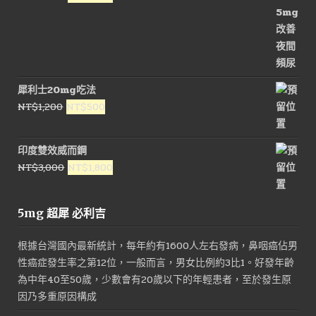
始
前
價
價
格：
格：
NT$2,800。
NT$1,500。
犀利士20mg吃法
原
目
NT$
1,200
NT$
500
始
前
價
價
印度雙效威而鋼
格：
格：
原
目
NT$
3,000
NT$
1,800
NT$1,200。
NT$500。
始
前
價
價
5mg 超犀 必利吉
格：
格：
NT$3,000。
NT$1,800。
根據台灣國內最新統計，每年約有1600人左右發病，鼻咽癌佔男
性癌症發生率之第12位，一般而言，男女比例約3比1。好發年齡
為中年40至50歲，少數會有20歲以下的年輕患者，至於發生原
因乃多重原因構成