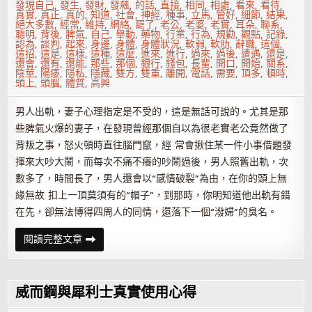
發現自己
,
發生
,
發財
,
發飆
,
的話
,
直接
,
相同
,
相處
,
看來
,
看待
,
真實
,
真正
,
真的
,
知道
,
社會
,
神經
,
種事
,
立馬
,
管好
,
細節
,
結果
,
絕大多數
,
經常
,
維持
,
網絡
,
罷了
,
老公
,
老婆
,
老實
,
耳朵
,
聯系
,
聰明
,
背後
,
脾氣
,
自己
,
舉動
,
藥物
,
行業
,
行為
,
規勸
,
觀點
,
記錄
,
認為
,
談判
,
起來
,
身邊
,
身體
,
身體狀況
,
軟弱
,
軟肋
,
辭職
,
這個
,
這招
,
這是
,
這樣
,
這種
,
這麼
,
進來
,
進行
,
過來
,
過後
,
遭遇
,
還是
,
還會
,
還有
,
還能
,
那些
,
那個
,
銀行
,
錢包
,
長輩
,
開口
,
開始
,
關系
,
陰莖
,
陽痿
,
隱私
,
隱藏
,
雙方
,
雙重
,
離開
,
電話
,
需要
,
頂多
,
頓時
,
頭上
,
頭腦
,
體質
,
高興
男人出軌，妻子心理指定是不受的，這是無話可說的。尤其是那
些脾氣火爆的妻子，在發現曾經那個自以為很老實老公竟然做了
背叛之事，怒火頓時直往腦門竄，經 常會揪住某一件小事借題發
揮來大吵大鬧，而每次不痛不癢的吵鬧過後，男人照舊出軌，次
數多了，時間長了，男人還會以“感情破裂”為由，在你的頭上無
緣無故 扣上一頂莫須有的“帽子”，到那時，你明知道他出軌有錯
在先，卻無法博得四周人的同情，還落下一個“潑婦”的臭名。
男
閱讀完整文章
人
出
軌
後
女
威而鋼與犀利士真實使用心得
人
忌