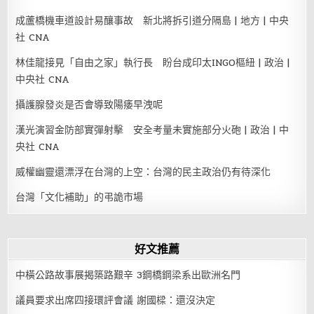
成蘆橋機車道設計易釀事故 新北將拆引道分隔島 | 地方 | 中央
社 CNA
林佳龍接見「自由之家」執行長 盼台成印太INGO樞紐 | 政治 |
中央社 CNA
攝護腺發炎是否會導致陽痿早洩呢
漢光演習金防部實彈射擊 安全考量未實施部分火砲 | 政治 | 中
央社 CNA
威權幽靈還漂浮在台灣的上空：台灣的民主政治仍有待深化
台灣「文化補助」的弔詭市場
好文推薦
中橫公路故事展揭築路艱辛 3鋼橋鋼梁系出歐洲名門
議員要求出席四接環評會議 謝國樑：還沒決定