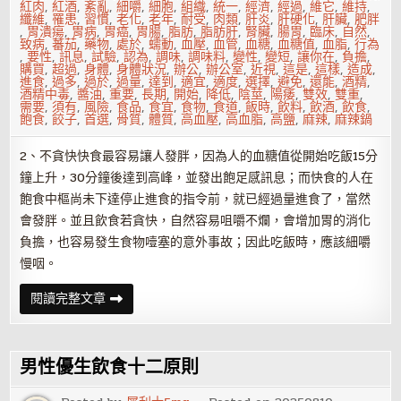
紅肉
,
紅酒
,
紊亂
,
細嚼
,
細胞
,
組織
,
統一
,
經濟
,
經過
,
維它
,
維持
,
纖維
,
罹患
,
習慣
,
老化
,
老年
,
耐受
,
肉類
,
肝炎
,
肝硬化
,
肝臟
,
肥胖
,
胃潰瘍
,
胃病
,
胃癌
,
胃腸
,
脂肪
,
脂肪肝
,
腎臟
,
腸胃
,
臨床
,
自然
,
致病
,
蕃茄
,
藥物
,
處於
,
蠕動
,
血壓
,
血管
,
血糖
,
血糖值
,
血脂
,
行為
,
要性
,
訊息
,
試驗
,
認為
,
調味
,
調味料
,
變性
,
變短
,
讓你在
,
負擔
,
購買
,
超過
,
身體
,
身體狀況
,
辦公
,
辦公室
,
近視
,
這是
,
這樣
,
造成
,
進食
,
過多
,
過於
,
過量
,
達到
,
適宜
,
適度
,
選擇
,
避免
,
還能
,
酒精
,
酒精中毒
,
醬油
,
重要
,
長期
,
開始
,
降低
,
陰莖
,
陽痿
,
雙效
,
雙重
,
需要
,
須有
,
風險
,
食品
,
食宜
,
食物
,
食道
,
飯時
,
飲料
,
飲酒
,
飲食
,
飽食
,
餃子
,
首選
,
骨質
,
體質
,
高血壓
,
高血脂
,
高鹽
,
麻辣
,
麻辣鍋
2、不貪快快食最容易讓人發胖，因為人的血糖值從開始吃飯15分
鐘上升，30分鐘後達到高峰，並發出飽足感訊息；而快食的人在
飽食中樞尚未下達停止進食的指令前，就已經過量進食了，當然
會發胖。並且飲食若貪快，自然容易咀嚼不爛，會增加胃的消化
負擔，也容易發生食物噎塞的意外事故；因此吃飯時，應該細嚼
慢咽。
飲
閱讀完整文章
食
忌
12
貪
均
男性優生飲食十二原則
衡
飲
食