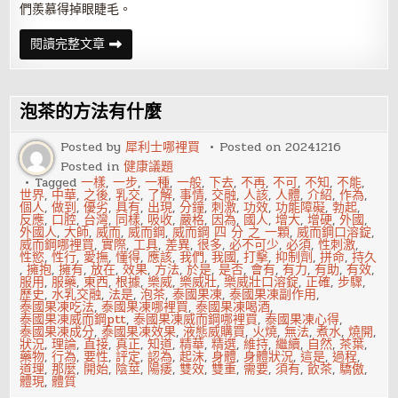
們羨慕得掉眼睫毛。
無
閱讀完整文章
性
婚
姻
出
軌
泡茶的方法有什麼
有
什
麼
Posted by
犀利士哪裡買
Posted on
20241216
後
Posted in
健康議題
果
Tagged
一樣
,
一步
,
一種
,
一般
,
下去
,
不再
,
不可
,
不知
,
不能
,
世界
,
中華
,
之後
,
乳交
,
了解
,
事情
,
交融
,
人該
,
人體
,
介紹
,
作為
,
個人
,
做到
,
優劣
,
具有
,
出現
,
分鐘
,
刺激
,
功效
,
功能障礙
,
勃起
,
反應
,
口腔
,
台灣
,
同樣
,
吸收
,
嚴格
,
因為
,
國人
,
增大
,
增硬
,
外國
,
外國人
,
大師
,
威而
,
威而鋼
,
威而鋼 四 分 之 一顆
,
威而鋼口溶錠
,
威而鋼哪裡買
,
實際
,
工具
,
差異
,
很多
,
必不可少
,
必須
,
性刺激
,
性慾
,
性行
,
愛撫
,
懂得
,
應該
,
我們
,
我國
,
打擊
,
抑制劑
,
拼命
,
持久
,
擁抱
,
擁有
,
放在
,
效果
,
方法
,
於是
,
是否
,
會有
,
有力
,
有助
,
有效
,
服用
,
服藥
,
東西
,
根據
,
樂威
,
樂威壯
,
樂威壯口溶錠
,
正確
,
步驟
,
歷史
,
水乳交融
,
法是
,
泡茶
,
泰國果凍
,
泰國果凍副作用
,
泰國果凍吃法
,
泰國果凍哪裡買
,
泰國果凍喝酒
,
泰國果凍威而鋼ptt
,
泰國果凍威而鋼哪裡買
,
泰國果凍心得
,
泰國果凍成分
,
泰國果凍效果
,
液態威購買
,
火燒
,
無法
,
煮水
,
燒開
,
狀況
,
理論
,
直接
,
真正
,
知道
,
精華
,
精選
,
維持
,
繼續
,
自然
,
茶葉
,
藥物
,
行為
,
要性
,
評定
,
認為
,
起沫
,
身體
,
身體狀況
,
這是
,
過程
,
道理
,
那麼
,
開始
,
陰莖
,
陽痿
,
雙效
,
雙重
,
需要
,
須有
,
飲茶
,
驕傲
,
體現
,
體質