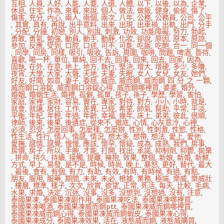
有
互相
,
人員
,
人好
,
人能
,
人要
,
人還
,
人體
,
以下
,
以後
,
以為
,
企業
,
什
休息
,
住宅
,
作為
,
來看
,
來說
,
個人
,
做法
,
做飯
,
健身
,
偷偷
,
傷了
,
麼
傷害
,
充分
,
內心
,
兩人
,
兩個
,
兩次
,
八年
,
公務
,
公務員
,
公司
,
公平
關
,
其實
,
具有
,
再說
,
出乎意料
,
出來
,
出現
,
出車禍
,
出軌
,
出門
,
分手
係？
,
分配
,
分鐘
,
初戀
,
別人
,
別說
,
刺激
,
功效
,
功能障礙
,
努力
,
勃起
,
勇敢
,
勇氣
,
勉強
,
動員
,
動手
,
動靜
,
化妝
,
卻說
,
原因
,
原本
,
原諒
,
參加
,
反應
,
受到
,
口腔
,
口述
,
可不
,
可能
,
吃飯
,
吃飽
,
合一
,
同一個
,
同學
,
同房
,
同樣
,
吸引
,
吸收
,
告訴
,
周圍
,
咖啡
,
問題
,
啤酒
,
善待
,
喜歡
,
喝一杯
,
單位
,
單純
,
回不去
,
回事
,
回來
,
回去
,
回家
,
因為
,
固執
,
在外
,
在意
,
地上
,
地方
,
執行
,
堅決
,
增大
,
增硬
,
多少
,
多賺
,
夜宵
,
大學
,
大家
,
大聲
,
天地
,
夫妻
,
失眠
,
女人
,
女兒
,
女友
,
她們
,
好友
,
好聞
,
如意
,
妻子
,
委屈
,
威而
,
威而鋼
,
威而鋼 四 分 之 一顆
,
威而鋼口溶錠
,
威而鋼口溶錠心得
,
威而鋼哪裡買
,
婆婆
,
婚外
,
婚姻
,
婚姻生活
,
婚禮
,
孤僻
,
孤單
,
孩子
,
孫子
,
學歷
,
學習
,
害怕
,
家庭
,
家裡
,
家財
,
容易
,
實在
,
專家
,
對待
,
對方
,
小小
,
小時
,
就是
,
就會
,
就讓
,
居住
,
工作
,
差異
,
已經
,
希望
,
帥氣
,
幫助
,
平常
,
平淡
,
平衡
,
年紀
,
年輕
,
年過
,
年齡
,
幸福
,
幾年
,
床上
,
弟弟
,
彼此
,
很順
,
律師
,
後來
,
後果
,
後遺症
,
從來不
,
徹底
,
心情
,
心灰意冷
,
心裡
,
必須
,
忍受
,
怎麼回事
,
怎麼樣
,
怎麼辦
,
性別
,
性刺激
,
性慾
,
性格
,
性生活
,
性行
,
情人
,
情感
,
情況
,
想太多
,
想帶
,
想法
,
愛上
,
愛他
,
愛撫
,
感情
,
感覺
,
慢慢
,
應該
,
懷孕
,
懷疑
,
成為
,
成熟
,
我們
,
房事
,
房價
,
房子
,
所以
,
手腕
,
才能
,
打開
,
找出
,
承諾
,
抑制劑
,
抑鬱
,
拋棄
,
拼命
,
持久
,
持續
,
接觸
,
提離
,
擁抱
,
效果
,
整個
,
新娘
,
新婚
,
新鮮
,
方式
,
早上
,
易發
,
是不是
,
時候
,
時尚
,
晚上
,
暴怒
,
更好
,
替代
,
最大
,
最後
,
會有
,
有個
,
有力
,
有助
,
有效
,
有時
,
有時候
,
有過
,
有點
,
朋友
,
服用
,
服藥
,
期間
,
未來
,
未必
,
根據
,
業務
,
極端
,
樂威
,
樂威壯
,
樓層
,
標準
,
樣子
,
次次
,
欣賞
,
欲望
,
正常
,
死活
,
每天
,
比較
,
毛病
,
水果
,
求婚
,
決定
,
沉迷
,
沒事
,
沒多
,
沒想到
,
沒想過
,
沒有
,
注意
,
泰國果凍
,
泰國果凍副作用
,
泰國果凍吃法
,
泰國果凍哪裡買
,
泰國果凍喝酒
,
泰國果凍威而鋼ptt
,
泰國果凍威而鋼哪裡買
,
泰國果凍威而鋼心得
,
泰國果凍威而鋼蝦皮
,
泰國果凍心得
,
泰國果凍成分
,
泰國果凍效果
,
活在
,
液態威而鋼
,
液態威購買
,