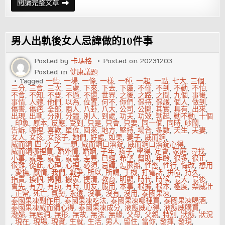
夫
閱讀完整文章
妻
婚
外
情
有
男人出軌後女人忌諱做的10件事
哪
些
心
Posted by
卡瑪格
Posted on
20231203
理
Posted in
健康議題
徵
兆
Tagged
一些
,
一場
,
一條
,
一樣
,
一種
,
一起
,
一點
,
七大
,
三個
,
三分
,
三會
,
三次
,
三處
,
下來
,
下去
,
下屬
,
不僅
,
不到
,
不動
,
不怕
,
不會
,
不知
,
不要
,
不過
,
不還
,
世界
,
之後
,
之路
,
之間
,
九個
,
事後
,
事情
,
人體
,
他們
,
以為
,
位置
,
何不
,
你們
,
保持
,
保護
,
個人
,
做到
,
傷害
,
傷疤
,
全部
,
兩人
,
八卦
,
八大
,
公司
,
公開
,
其實
,
具有
,
出來
,
出現
,
出軌
,
分別
,
分鐘
,
別人
,
到處
,
功夫
,
功效
,
勃起
,
動不動
,
十個
,
印象
,
原本
,
反應
,
受到
,
只是
,
只會
,
只要
,
同一個
,
同時
,
吵鬧
,
告訴
,
哪裡
,
喜歡
,
單位
,
回來
,
地方
,
堅持
,
場合
,
多數
,
天生
,
夫妻
,
女人
,
女孩
,
女孩子
,
她們
,
好處
,
如果
,
妻子
,
威而鋼
,
威而鋼 四 分 之 一顆
,
威而鋼口溶錠
,
威而鋼口溶錠心得
,
威而鋼哪裡買
,
婚外情
,
婚姻
,
子年
,
孩子
,
學得
,
定會
,
家庭
,
尋找
,
小事
,
就是
,
就會
,
就讓
,
差異
,
已經
,
希望
,
幫助
,
年齡
,
很多
,
很正
,
很難
,
從此
,
心理
,
心裡
,
必須
,
忌諱
,
怎麼辦
,
性慾
,
性行
,
悔改
,
想用
,
愛撫
,
感情
,
我們
,
戰爭
,
所以
,
所謂
,
手機
,
打電話
,
拼命
,
持久
,
指責
,
換個
,
揭開
,
搬家
,
摸清
,
教育
,
明顯
,
時代
,
時候
,
最大
,
最後
,
會先
,
有力
,
有助
,
有時
,
朋友
,
服用
,
本事
,
根據
,
根本
,
極度
,
樂威壯
,
正常
,
死亡
,
氣勢
,
永遠
,
沒事
,
沒有
,
沒用
,
泰國果凍
,
泰國果凍副作用
,
泰國果凍吃法
,
泰國果凍哪裡買
,
泰國果凍喝酒
,
泰國果凍威而鋼心得
,
泰國果凍成分
,
液態威心得
,
液態威購買
,
潑婦
,
無底洞
,
無形
,
無故
,
無法
,
無緣
,
父母
,
父親
,
特別
,
狀態
,
狀況
,
現在
,
現場
,
現實
,
生就
,
生活
,
男人
,
留住
,
當你
,
發揮
,
發現
,