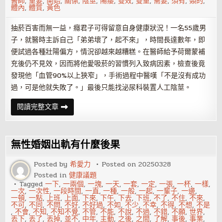
醫師
,
重要
,
開始
,
關係
,
陰莖
,
陽痿
,
雙效
,
雙重
,
需要
,
須有
,
類的
,
體內
,
體質
,
黃色
抽菸百害而無一益，癮君子可得留意自身健康狀況！一名55歲男
子，就醫時主訴自己「弟弟壞了，起不來」，時間長達數年，即
便試過各種壯陽偏方，情況卻越來越糟糕。在醫師給予荷爾蒙補
充後仍不見效，因而將他愛吸菸的習慣列入致病因素，檢查後竟
發現他「血管90%以上狹窄」，手術過程中醫嘆「不是沒有成功
過，可是他就失敗了。」最後只能找泌尿科裝置人工陰莖。
抽
閱讀完整文章
煙
會
影
響
勃
無性婚姻出軌有什麼後果
起
嗎？
勃
Posted by
希愛力
Posted on
20250328
起
Posted in
健康議題
功
能
Tagged
一下
,
一兩個
,
一塊
,
一天
,
一套
,
一定
,
一張
,
一杯
,
一樣
,
障
一次
,
一次性
,
一段時間
,
一直
,
一種
,
一般
,
一起
,
一輩子
,
一邊
,
礙
一頓
,
一點
,
上班
,
上面
,
下來
,
下午
,
下去
,
下班
,
不了
,
不住
,
不來
,
跟
不可
,
不同
,
不問
,
不好
,
不好過
,
不如
,
不少
,
不幸
,
不得
,
不想
,
不是
抽
,
不會
,
不知
,
不知不覺
,
不管
,
不能
,
不說
,
不過
,
不錯
,
不願
,
世界
,
煙
丟下
,
丟了
,
丟掉
,
並不
,
中年
,
主動
,
之後
,
之間
,
了解
,
事後
,
事業
,