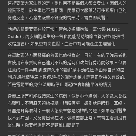
這裡要請大家注意的是，副作用不是每個人都會發生，因個人的
體質不同，發生率也不盡相同，民眾初次服藥時可多觀察自己的
身體反應，若發生嚴重不舒服的情形時，需立即就醫。
勃起的關鍵要素在於正常血管內皮襯細胞和一氧化氮(Nitric
Oxide)；內皮細胞產生的一氧化氮能幫助調節血管彈性(舒張或
收縮血管)，如果患有高血壓，血管中有可能產生生理變化
在幫助延時方面發揮的效果也值得肯定，目前，有的早洩患者也
會使用它來幫助自己達到不錯的延時和改善行房時間效果。但要
注意的一件事時,訓練持久用的最好是手動的,因為由你自己的控
制,在想射精時馬上暫停,這樣的漸進訓練才是真正對持久有效的,
若是電動型的,你無法即時停止,那恐怕會加速早洩的情況
身體上所有可能找錯醫生的病例，像是心悸胸悶，大多數人會找
心臟科；不明原因視線模糊、眼睛疲勞，想到就是眼科；耳鳴、
耳塞是耳鼻喉科；一般人怎麼會想是頸椎的問題？如果遇到醫生
找不到病因，又反覆出現症狀，做檢查都正常，有醫生看到沒有
醫生時，你要考慮是不是頸椎出問題了