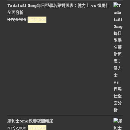
Tadalafil 5mg每日型學名藥對照表：健力士 vs 悍馬仕
全面分析
原
目
NT$
3,200
NT$
1,600
始
前
價
價
格：
格：
NT$3,200。
NT$1,600。
犀利士5mg改善夜間頻尿
原
目
NT$
2,800
NT$
1,500