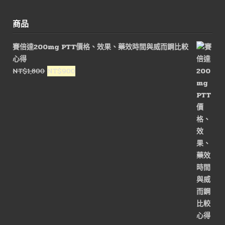
商品
賽倍達200mg PTT價格、效果、藥效時間與威而鋼比較
心得
原
目
NT$
1,800
NT$
900
始
前
價
價
格：
格：
NT$1,800。
NT$900。