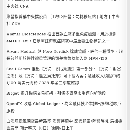
中央社 CNA
綠營指曾稱中央擋疫苗 江啟臣陣營：勿轉移焦點 | 地方 | 中央
社 CNA
Alamar Biosciences 推出首款血液多重免疫檢測，用於檢測
eMTBR-Tau，它是阿茲海默症研究中最重要生物標記之一
Vivani Medical 與 Novo Nordisk 達成協議，評估一種微型、超
長效並用於慢性體重管理的司美格魯肽植入劑 NPM-139
Snail Games 推出《方舟：創世崛起》第一部分、《方舟：財富
之潮》及《方舟：龍之烏托邦》可下載內容；遞延收入積壓中的
1,100 萬美元將於 2026 年第三季度確認
Bitget 提升機構交易框架，引領多資產市場邁向新階段
OpenFX 收購 Global Ledger，為金融科技企業推出多幣種帳戶
服務
白海豚颱風深夜最新路徑 海警持續中 影響範圍/陸警時機 馬祖機
會最高 預計明天（8日）晚到9日上午