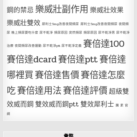
樂威壯副作用
鋼的禁忌
樂威壯效果
樂威壯雙效
犀利士5mg改善夜間頻尿
犀利士5mg改善夜間頻尿 夜間頻
尿 晚上頻尿要吃什麼 尿不乾淨 頻尿原因 突然頻尿 頻尿原因 尿不乾淨男 尿不乾淨
賽倍達100
治療 夜間頻尿改善運動 尿不乾淨ptt 尿不乾淨定義
賽倍達dcard
賽倍達ptt
賽倍達
哪裡買
賽倍達售價
賽倍達怎麼
吃
賽倍達用法
賽倍達評價
超級雙
效威而鋼
雙效威而鋼ptt
雙效犀利士
騰 素 官
網
彙整