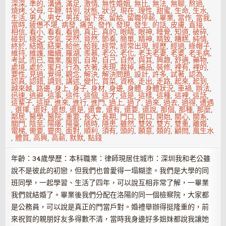
深深
,
準的
,
溝通
,
滿足
,
激情
,
無性婚姻
,
無比
,
無法
,
無聊
,
熬過
,
燒烤
,
父母
,
牛鞭
,
特別
,
狀態
,
狀況
,
現在
,
理性
,
甜蜜
,
生命
,
生水
,
生活
,
男人
,
男女
,
男孩
,
留下來
,
留給
,
留職停薪
,
畢業
,
當作
,
當我
,
當時
,
疲憊不堪
,
病發
,
痛苦
,
發作
,
發現
,
發生
,
的話
,
皮膚
,
直接
,
相信
,
看小
,
看看
,
看過
,
真正
,
真的
,
眼睛
,
眼神
,
睡覺
,
知道
,
破碎
,
碰到
,
穩定
,
空氣
,
突然
,
竟然
,
節奏
,
簡單
,
精神
,
精致
,
糟糕
,
純情
,
終於
,
結婚
,
結果
,
給他
,
給我
,
經常
,
經常出現
,
經歷
,
經過
,
綠帽子
,
維持
,
維護
,
繼續
,
羅湖
,
羨慕
,
老公
,
老化
,
老夫老妻
,
老婆
,
老毛病
,
考試
,
而已
,
職業
,
腹肌
,
自卑
,
自己
,
自然
,
與其
,
興趣
,
舒適
,
藥物
,
處境
,
處於
,
蜜月
,
行為
,
衣著
,
表現
,
裁掉
,
補品
,
裝修
,
裡有
,
裡的
,
要性
,
見過
,
覺得
,
觀念
,
解決
,
解決問題
,
設計
,
許多
,
試著
,
認為
,
認真
,
認錯
,
調到
,
講述
,
變化
,
買菜
,
資格
,
走出
,
走路
,
起來
,
起到
,
越來越
,
路邊
,
身上
,
身子
,
身材
,
身邊
,
身體
,
身體狀況
,
車禍
,
辦法
,
迅速
,
逃避
,
這事
,
這件
,
這個
,
這才
,
這是
,
這樣
,
這種
,
這裡
,
這話
,
這輩子
,
這麼
,
進來
,
進行
,
進門
,
過上
,
過了
,
過來
,
過去
,
過得
,
遭遇
,
選擇
,
還好
,
還想
,
還是
,
還會
,
還有
,
還要
,
還說
,
那個
,
那種
,
那麼
,
鄰居
,
醫學
,
醫院
,
重要
,
長大
,
長期
,
門口
,
開口
,
開始
,
關心
,
關系
,
關門
,
陰莖
,
陽痿
,
陽臺
,
隨時
,
隱患
,
雖然
,
雙效
,
雙方
,
雙重
,
離婚
,
電梯
,
需要
,
靈肉
,
面對
,
順利
,
須有
,
頭的
,
願意
,
類的
,
顧問
,
風生水
,
體質
,
高興
,
高薪
,
默默
,
點錢
年齡：34歲學歷：本科職業：律師現居住城市：深圳我和老公雖
說不是彼此的初戀，但我們也曾愛得一塌糊塗。我們是大學的同
班同學，一起學習、生活了四年，可以說互相非常了解，一畢業
我們就結婚了。畢業後我們分配在洛陽的同一個檢察院，大家都
是公務員，可以說是真正的門當戶對。婚禮舉辦得挺隆重的，前
來祝賀的親朋好友多得數不清，當時我身邊好多姐妹都說我讓她