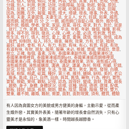
作為
,
個人
,
做個
,
傾向
,
充實
,
內容
,
全部
,
其實
,
具有
,
出現
,
分居
,
分鐘
,
別人
,
利用
,
刺激
,
功效
,
功能障礙
,
加強
,
勃起
,
勉強
,
原因
,
及時
,
反應
,
口腔
,
只要
,
可能
,
吃喝
,
吃喝玩樂
,
各自
,
吸收
,
回報
,
因為
,
困難
,
在外
,
報復
,
報恩
,
增大
,
增硬
,
增長
,
壞事
,
外表
,
外遇
,
多用
,
夫妻
,
夫妻感情
,
夫妻生活
,
女主人
,
女方
,
好感
,
如果
,
威而
,
威而鋼
,
威而鋼 四 分 之 一顆
,
威而鋼口溶錠心得
,
婚外
,
婚外情
,
婚外戀
,
婚姻
,
學者
,
安安
,
家庭
,
寂寞
,
尋找
,
尋求
,
對方
,
對於
,
就是
,
就行
,
工作
,
差異
,
幫助
,
平常
,
平淡
,
年輕
,
年齡
,
幾個
,
幾種
,
影視
,
很多
,
得不到
,
得到
,
徵兆
,
心理
,
心裡
,
心靈
,
必須
,
性刺激
,
性慾
,
性生活
,
性行
,
情人
,
想念
,
愛上
,
愛意
,
愛撫
,
感情
,
懷抱
,
戀情
,
成為
,
我們
,
抑制劑
,
投入
,
持久
,
損害
,
擁抱
,
效果
,
方有
,
於是
,
暗戀
,
最好
,
最終
,
會有
,
有人
,
有力
,
有助
,
有味
,
有心
,
有恩
,
有感
,
有效
,
有滋有味
,
有財
,
朋友
,
服用
,
服藥
,
未必
,
根據
,
樂威
,
樂威壯
,
樂意
,
樹立
,
正確
,
每個
,
毒素
,
沒有
,
泰國果凍副作用
,
泰國果凍吃法
,
泰國果凍哪裡買
,
泰國果凍威而鋼ptt
,
泰國果凍威而鋼哪裡買
,
泰國果凍心得
,
泰國果凍成分
,
泰國果凍效果
,
消失
,
液態威心得
,
液態威而鋼
,
液態威購買
,
溝通
,
滿足
,
瀟灑
,
為何
,
照樣
,
照顧
,
犯錯
,
狀況
,
珍惜
,
現在
,
現實
,
生活
,
生理
,
產生
,
男女
,
異性
,
發現
,
白糖
,
直接
,
相幫
,
相處
,
砒霜
,
種好
,
第三者
,
維持
,
纏綿
,
缺陷
,
美的
,
老公
,
聯系
,
能成
,
自己
,
自然
,
自由
,
與其
,
舊情
,
藥物
,
行為
,
裡的
,
要性
,
要緊
,
規勸
,
覺得
,
觀點
,
記得
,
認為
,
說得好
,
變成
,
貪財
,
資產
,
越長
,
趨勢
,
身子
,
身體
,
身體狀況
,
這樣
,
這種
,
過得
,
道德
,
選擇
,
配偶
,
銅板
,
錢財
,
錯誤
,
長期
,
開始
,
關系
,
陰莖
,
陽痿
,
階級
,
雙效
,
雙方
,
雙重
,
離不開
,
離婚
,
難耐
,
需要
,
面對
,
面對現實
,
須有
,
體質
,
體驗
有人因為貪圖女方的美貌或男方健美的身軀，主動示愛，從而產
生婚外戀。其實美外表美，隨著年齡的增長會自然消失，只有心
靈美才是永恒的，象美酒一樣，時間越長越醇香。