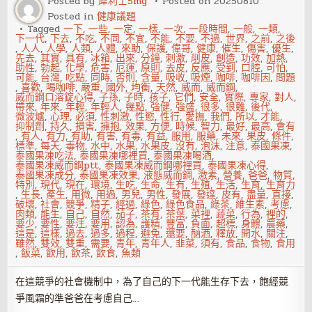
Posted by
犀利士5mg
Posted on
20250810
最
Posted in
健康議題
重
要
Tagged
一下
,
一些
,
一定
,
一樣
,
一次
,
一段時間
,
一般
,
一類
,
下一代
,
下去
,
不吃
,
不同
,
不宜
,
不能
,
不要
,
不過
,
世界
,
之前
,
之後
,
人人
,
人學
,
人類
,
人體
,
來助
,
保護
,
偉哥
,
健康
,
催生
,
傷害
,
優生
,
先去
,
其實
,
具有
,
冰箱
,
出來
,
分鐘
,
刺激
,
削皮
,
創造
,
功效
,
加熱
,
助性
,
勃起
,
化學
,
危害
,
厄運
,
原則
,
去皮
,
反應
,
受到
,
口腔
,
可怕
,
可能
,
台灣
,
吃點
,
同時
,
否則
,
含量
,
吸收
,
吸煙
,
咖啡
,
咖啡因
,
問題
,
喜歡
,
喝咖啡
,
嚴重
,
國外
,
均衡
,
天然
,
威而
,
威而鋼
,
威而鋼口溶錠心得
,
子孫
,
子時
,
孩子
,
它們
,
安全
,
實際
,
專家
,
對人
,
帶來
,
年來
,
年輕
,
年輕人
,
幾點
,
強健
,
強盛
,
很多
,
很難
,
後代
,
微波爐
,
心理
,
必須
,
性刺激
,
性慾
,
性行
,
愛撫
,
我們
,
所以
,
才能
,
抑制劑
,
持久
,
損害
,
擁抱
,
效果
,
方便
,
時候
,
智力
,
最好
,
最高
,
會有
,
有人
,
有力
,
有助
,
有害
,
有毒
,
有益
,
服用
,
服藥
,
未來
,
果皮
,
條件
,
標準
,
每天
,
毒物
,
水中
,
水果
,
水果皮
,
沒有
,
泡沫
,
注意
,
泰國果凍
,
泰國果凍吃法
,
泰國果凍哪裡買
,
泰國果凍喝酒
,
泰國果凍威而鋼ptt
,
泰國果凍威而鋼哪裡買
,
泰國果凍心得
,
泰國果凍成分
,
泰國果凍效果
,
液態威而鋼
,
激素
,
營養
,
爸爸
,
物質
,
特別
,
現代
,
現在
,
環境
,
生吃
,
生命
,
生有
,
生殖
,
生活
,
生育
,
生育力
,
生長
,
產生
,
用微
,
用過
,
男兒
,
男性
,
發展
,
發達
,
皮有
,
盡量
,
直接
,
破壞
,
社會
,
競爭
,
精子
,
經過
,
綠色
,
綠色食品
,
綠茶
,
維生素
,
考慮
,
肉類
,
能生
,
自己
,
自然
,
茄子
,
茶有
,
茶葉
,
菜裡
,
蔬菜
,
行為
,
裡的
,
要少
,
要性
,
要注
,
要用
,
認為
,
護精
,
豐富
,
負面
,
超標
,
身體
,
農藥
,
這是
,
這樣
,
過去
,
過多
,
過程
,
避免
,
還要
,
酗酒
,
釋放
,
開水
,
關注
,
雖然
,
雙效
,
雙重
,
需要
,
青年
,
青年人
,
韭菜
,
須有
,
食品
,
食物
,
食用
,
飯菜
,
飲用
,
飲茶
,
飲食
,
魚類
在這競爭的社會機制中，為了自己的下一代能生存下去，飽經競
爭風霜的準爸爸在考慮自己…