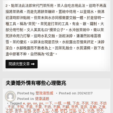
2、點茶法此法即宋代鬥茶所用，茶人自吃亦用此法。這時不再直
接將茶熟煮，而是先將餅茶碾碎，置碗中待用。以釜燒水，微沸
初漾時即沖點碗。但茶末與水亦同樣需要交融一體。於是發明一
種工具，稱為“茶筅”。茶筅是打茶的工具，有金、銀、鐵制，大
部分用竹制，文人美其名曰“攪茶公子”。水沖放茶碗中，需以茶
筅拼命用力打擊，這時水乳交融，浙起沫餑，潘潘然如堆雲積
雪。茶的優劣，以餑沫出現是否快，水紋露出否慢來評定。沫餑
潔白，水腳晚露而不散者為上。因茶乳融合，水質濃稠，飲下去
盞中膠著不幹，自然稱為“咬盞”。
泡
閱讀完整文章
茶
的
方
法
有
夫妻婚外情有哪些心理徵兆
什
麼
Posted by
雙效液態威
Posted on
20241117
Posted in
健康議題
Tagged
e
,
go
,
oo
,
ps
,
一下
,
一樣
,
一種
,
下去
,
不到
,
不如
,
不妨
,
不是
,
不知
,
不能
,
不要
,
不過
,
不願
,
不顧
,
世界
,
並非
,
主動
,
之後
,
之間
,
事情
,
互相
,
享樂
,
人生
,
人體
,
他們
,
付出
,
以下
,
以為
,
何不
,