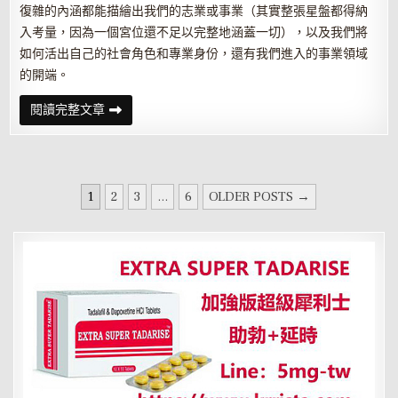
復雜的內涵都能描繪出我們的志業或事業（其實整張星盤都得納
入考量，因為一個宮位還不足以完整地涵蓋一切），以及我們將
如何活出自己的社會角色和專業身份，還有我們進入的事業領域
的開端。
星
閱讀完整文章
座
與
宮
位
的
關
文
系
1
2
3
...
6
OLDER POSTS →
——
章
巨
蟹
分
座
十
頁
宮