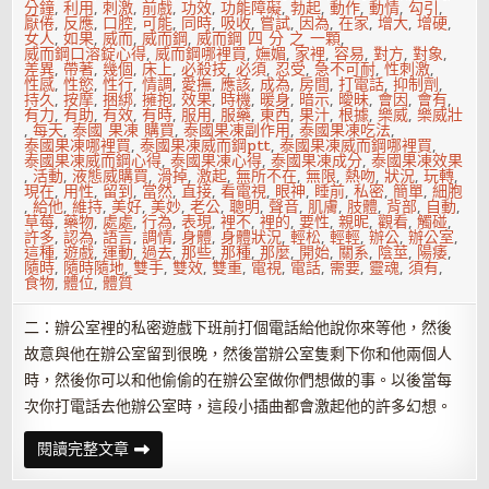
分鐘
,
利用
,
刺激
,
前戲
,
功效
,
功能障礙
,
勃起
,
動作
,
動情
,
勾引
,
厭倦
,
反應
,
口腔
,
可能
,
同時
,
吸收
,
嘗試
,
因為
,
在家
,
增大
,
增硬
,
女人
,
如果
,
威而
,
威而鋼
,
威而鋼 四 分 之 一顆
,
威而鋼口溶錠心得
,
威而鋼哪裡買
,
嫵媚
,
家裡
,
容易
,
對方
,
對象
,
差異
,
帶著
,
幾個
,
床上
,
必殺技
,
必須
,
忍受
,
急不可耐
,
性刺激
,
性感
,
性慾
,
性行
,
情調
,
愛撫
,
應該
,
成為
,
房間
,
打電話
,
抑制劑
,
持久
,
按摩
,
捆綁
,
擁抱
,
效果
,
時機
,
暖身
,
暗示
,
曖昧
,
會因
,
會有
,
有力
,
有助
,
有效
,
有時
,
服用
,
服藥
,
東西
,
果汁
,
根據
,
樂威
,
樂威壯
,
每天
,
泰國 果凍 購買
,
泰國果凍副作用
,
泰國果凍吃法
,
泰國果凍哪裡買
,
泰國果凍威而鋼ptt
,
泰國果凍威而鋼哪裡買
,
泰國果凍威而鋼心得
,
泰國果凍心得
,
泰國果凍成分
,
泰國果凍效果
,
活動
,
液態威購買
,
滑掉
,
激起
,
無所不在
,
無限
,
熱吻
,
狀況
,
玩轉
,
現在
,
用性
,
留到
,
當然
,
直接
,
看電視
,
眼神
,
睡前
,
私密
,
簡單
,
細胞
,
給他
,
維持
,
美好
,
美妙
,
老公
,
聰明
,
聲音
,
肌膚
,
肢體
,
背部
,
自動
,
草莓
,
藥物
,
處處
,
行為
,
表現
,
裡不
,
裡的
,
要性
,
親昵
,
觀看
,
觸碰
,
許多
,
認為
,
語言
,
調情
,
身體
,
身體狀況
,
輕松
,
輕輕
,
辦公
,
辦公室
,
這種
,
遊戲
,
運動
,
過去
,
那些
,
那種
,
那麼
,
開始
,
關系
,
陰莖
,
陽痿
,
隨時
,
隨時隨地
,
雙手
,
雙效
,
雙重
,
電視
,
電話
,
需要
,
靈魂
,
須有
,
食物
,
體位
,
體質
二：辦公室裡的私密遊戲下班前打個電話給他說你來等他，然後
故意與他在辦公室留到很晚，然後當辦公室隻剩下你和他兩個人
時，然後你可以和他偷偷的在辦公室做你們想做的事。以後當每
次你打電話去他辦公室時，這段小插曲都會激起他的許多幻想。
8
閱讀完整文章
個
床