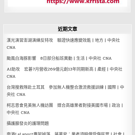
近期文章
漢光演習澎湖演練反特攻 驗證快速應變效能 | 地方 | 中央社
CNA
颱風白海豚影響 8日部分船班異動 | 生活 | 中央社 CNA
AI助攻 宏碁7月營收269億元創13年同期新高 | 產經 | 中央社
CNA
台灣搜救隊赴土耳其 參加無人機整合激流救援訓練 | 國際 | 中
央社 CNA
柯志恩會見美無人機訪團 媒合高雄業者對接美國市場 | 政治 |
中央社 CNA
攝護腺發炎的護理問題
南港LaLaport鷹架掉落 蔣萬安：業者須賠償受傷民眾 | 社會 |