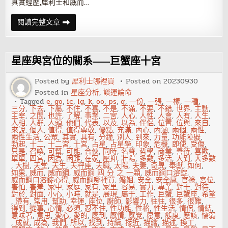
真實經歷,犀利士和威而…
威
閱讀完整文章
而
鋼
與
犀
利
星座與宮位的關系——巨蟹座十宮
士
真
實
Posted by
犀利士哪裡買
Posted on
20230930
使
Posted in
星座分析
,
談運論命
用
心
Tagged
e
,
go
,
ic
,
ig
,
k
,
oo
,
ps
,
q
,
一份
,
一張
,
一樣
,
一種
,
得
三分
,
下去
,
下屬
,
不住
,
不喜
,
不是
,
不滿
,
不要
,
不錯
,
世界
,
主動
,
主宰
,
之間
,
也許
,
了解
,
事業
,
二宮
,
人心
,
人性
,
人會
,
人有
,
人生
,
人相
,
人群
,
人頭
,
他們
,
代表
,
以及
,
以為
,
伴侶
,
位置
,
位與
,
來自
,
來說
,
個人
,
值得
,
值得尊敬
,
優點
,
充滿
,
內心
,
內涵
,
兩個
,
兩性
,
兩性生活
,
公眾
,
其實
,
具有
,
分鐘
,
別人
,
到來
,
力量
,
功能障礙
,
勃起
,
十二
,
十二宮
,
十宮
,
占星
,
占星學
,
印象
,
危機
,
即使
,
受傷
,
只是
,
召喚
,
可幫
,
可能
,
合伙
,
同時
,
名聲
,
哲學
,
商業
,
善待
,
喜歡
,
單單
,
四宮
,
因為
,
困難
,
在家
,
壓抑
,
壯陽
,
多數
,
多活
,
大到
,
大多數
,
大樹
,
天堂
,
天生
,
天秤座
,
天職
,
太陽
,
夫妻
,
奇異
,
奉獻
,
如何
,
如果
,
威而
,
威而鋼
,
威而鋼 四 分 之 一顆
,
威而鋼口溶錠
,
威而鋼口溶錠心得
,
威而鋼哪裡買
,
婚姻
,
安全
,
安全感
,
官祿
,
宮位
,
害怕
,
害羞
,
家中
,
家庭
,
家有
,
家里
,
容易
,
實力
,
專業
,
對于
,
對待
,
對於
,
對面
,
小心
,
小時
,
就是
,
展現
,
屬于
,
工作
,
巨蟹
,
巨蟹座
,
希望
,
帶有
,
常用
,
幫助
,
幸運
,
座位
,
廚師
,
影響力
,
往往
,
很多
,
很難
,
得到
,
從事
,
心情
,
必須
,
忍不住
,
性功能
,
性格
,
性生活
,
情侶
,
情結
,
意味著
,
意思
,
愛心
,
愛的
,
感到
,
感情
,
感覺
,
愿意
,
態度
,
應該
,
懦弱
,
成就
,
成為
,
我們
,
所以
,
找到
,
持續
,
接近
,
描繪
,
描述
,
換工
,