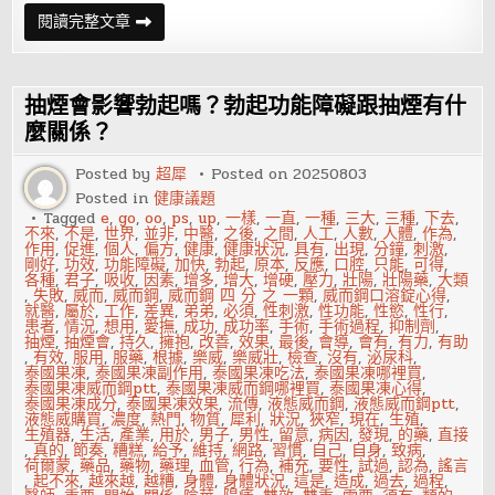
男
閱讀完整文章
性
優
生
飲
食
抽煙會影響勃起嗎？勃起功能障礙跟抽煙有什
十
二
麼關係？
原
則
Posted by
超犀
Posted on
20250803
Posted in
健康議題
Tagged
e
,
go
,
oo
,
ps
,
up
,
一樣
,
一直
,
一種
,
三大
,
三種
,
下去
,
不來
,
不是
,
世界
,
並非
,
中醫
,
之後
,
之間
,
人工
,
人數
,
人體
,
作為
,
作用
,
促進
,
個人
,
偏方
,
健康
,
健康狀況
,
具有
,
出現
,
分鐘
,
刺激
,
剛好
,
功效
,
功能障礙
,
加快
,
勃起
,
原本
,
反應
,
口腔
,
只能
,
可得
,
各種
,
君子
,
吸收
,
因素
,
增多
,
增大
,
增硬
,
壓力
,
壯陽
,
壯陽藥
,
大類
,
失敗
,
威而
,
威而鋼
,
威而鋼 四 分 之 一顆
,
威而鋼口溶錠心得
,
就醫
,
屬於
,
工作
,
差異
,
弟弟
,
必須
,
性刺激
,
性功能
,
性慾
,
性行
,
患者
,
情況
,
想用
,
愛撫
,
成功
,
成功率
,
手術
,
手術過程
,
抑制劑
,
抽煙
,
抽煙會
,
持久
,
擁抱
,
改善
,
效果
,
最後
,
會導
,
會有
,
有力
,
有助
,
有效
,
服用
,
服藥
,
根據
,
樂威
,
樂威壯
,
檢查
,
沒有
,
泌尿科
,
泰國果凍
,
泰國果凍副作用
,
泰國果凍吃法
,
泰國果凍哪裡買
,
泰國果凍威而鋼ptt
,
泰國果凍威而鋼哪裡買
,
泰國果凍心得
,
泰國果凍成分
,
泰國果凍效果
,
流傳
,
液態威而鋼
,
液態威而鋼ptt
,
液態威購買
,
濃度
,
熱門
,
物質
,
犀利
,
狀況
,
狹窄
,
現在
,
生殖
,
生殖器
,
生活
,
產業
,
用於
,
男子
,
男性
,
留意
,
病因
,
發現
,
的藥
,
直接
,
真的
,
節奏
,
糟糕
,
給予
,
維持
,
網路
,
習慣
,
自己
,
自身
,
致病
,
荷爾蒙
,
藥品
,
藥物
,
藥理
,
血管
,
行為
,
補充
,
要性
,
試過
,
認為
,
謠言
,
起不來
,
越來越
,
越糟
,
身體
,
身體狀況
,
這是
,
造成
,
過去
,
過程
,