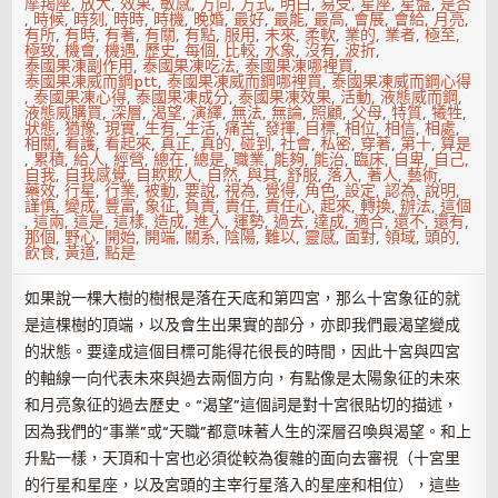
摩羯座
,
放大
,
效果
,
敏感
,
方向
,
方式
,
明白
,
易受
,
星座
,
星盤
,
是否
,
時候
,
時刻
,
時時
,
時機
,
晚婚
,
最好
,
最能
,
最高
,
會展
,
會給
,
月亮
,
有所
,
有時
,
有著
,
有關
,
有點
,
服用
,
未來
,
柔軟
,
業的
,
業者
,
極至
,
極致
,
機會
,
機遇
,
歷史
,
每個
,
比較
,
水象
,
沒有
,
波折
,
泰國果凍副作用
,
泰國果凍吃法
,
泰國果凍哪裡買
,
泰國果凍威而鋼ptt
,
泰國果凍威而鋼哪裡買
,
泰國果凍威而鋼心得
,
泰國果凍心得
,
泰國果凍成分
,
泰國果凍效果
,
活動
,
液態威而鋼
,
液態威購買
,
深層
,
渴望
,
演繹
,
無法
,
無論
,
照顧
,
父母
,
特質
,
犧牲
,
狀態
,
猶豫
,
現實
,
生有
,
生活
,
痛苦
,
發揮
,
目標
,
相位
,
相信
,
相處
,
相關
,
看護
,
看起來
,
真正
,
真的
,
碰到
,
社會
,
私密
,
穿著
,
第十
,
算是
,
累積
,
給人
,
經營
,
總在
,
總是
,
職業
,
能夠
,
能治
,
臨床
,
自卑
,
自己
,
自我
,
自我感覺
,
自欺欺人
,
自然
,
與其
,
舒服
,
落入
,
著人
,
藝術
,
藥效
,
行星
,
行業
,
被動
,
要說
,
視為
,
覺得
,
角色
,
設定
,
認為
,
說明
,
謹慎
,
變成
,
豐富
,
象征
,
負責
,
責任
,
責任心
,
起來
,
轉換
,
辦法
,
這個
,
這兩
,
這是
,
這樣
,
造成
,
進入
,
運勢
,
過去
,
達成
,
適合
,
還不
,
還有
,
那個
,
野心
,
開始
,
開端
,
關系
,
陰陽
,
難以
,
靈感
,
面對
,
領域
,
頭的
,
飲食
,
黃道
,
點是
如果說一棵大樹的樹根是落在天底和第四宮，那么十宮象征的就
是這棵樹的頂端，以及會生出果實的部分，亦即我們最渴望變成
的狀態。要達成這個目標可能得花很長的時間，因此十宮與四宮
的軸線一向代表未來與過去兩個方向，有點像是太陽象征的未來
和月亮象征的過去歷史。“渴望”這個詞是對十宮很貼切的描述，
因為我們的“事業”或“天職”都意味著人生的深層召喚與渴望。和上
升點一樣，天頂和十宮也必須從較為復雜的面向去審視（十宮里
的行星和星座，以及宮頭的主宰行星落入的星座和相位），這些