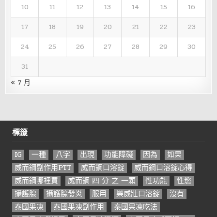
10
11
12
13
14
15
16
17
18
19
20
21
22
23
24
25
26
27
28
29
30
31
« 7 月
標籤
IG
一種
八字
出現
功能障礙
因為
如果
威而鋼副作用PTT
威而鋼口溶錠
威而鋼口溶錠心得
威而鋼哪裡買
威而鋼 四 分 之 一顆
性功能
性慾
攝護腺
攝護腺發炎
服用
樂威壯口溶錠
沒有
泰國果凍
泰國果凍副作用
泰國果凍吃法