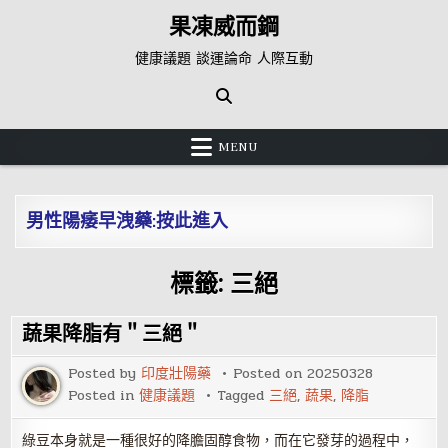
Skip
果凍威而鋼
to
content
健康議題 談運論命 人際互動
MENU
男性陽痿早洩藥:按此進入
標籤:
三絕
蔬果降脂有＂三絕＂
Posted by
印度壯陽藥
Posted on
20250328
Posted in
健康議題
Tagged
三絕
,
蔬果
,
降脂
綠豆本身就是一種很好的降膽固醇食物，而在它發芽的過程中，