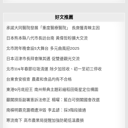
好文推薦
承諾大同醫院發展「重度醫療醫院」 長庚獲青睞主因
日本熊本縣八代市長訪台南 黃偉哲盼擴大交流
北市跨年晚會設5大舞台 多元曲風迎2025
日本沼津市長拜會陳其邁 促雙邊觀光交流
北市114年春節垃圾清運 除夕加班收、初一至初三停收
台東食安檢查 農產和食品均有不合格
東港9月底迎王 南州祭典主題彩繪稻田衛星定位構圖
籲閣揆拒副署憲訴法修正 楊曜：藍白可倒閣國會改選
南橫明霸克露橋遭沖毀 李孟諺：採3階段搶通
寒流南下 高市農業局提醒加強防範低溫農損