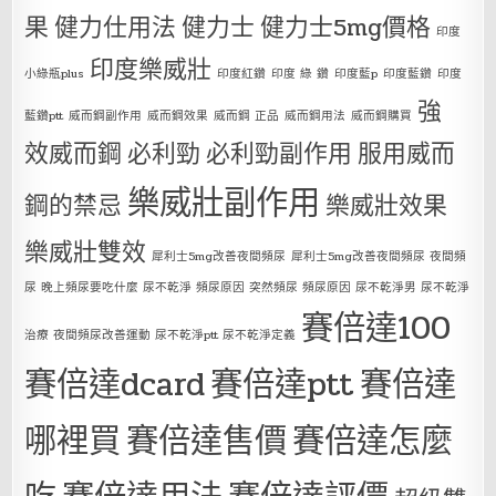
果
健力仕用法
健力士
健力士5mg價格
印度
印度樂威壯
小綠瓶plus
印度紅鑽
印度 綠 鑽
印度藍p
印度藍鑽
印度
強
藍鑽ptt
威而鋼副作用
威而鋼效果
威而鋼 正品
威而鋼用法
威而鋼購買
效威而鋼
必利勁
必利勁副作用
服用威而
樂威壯副作用
鋼的禁忌
樂威壯效果
樂威壯雙效
犀利士5mg改善夜間頻尿
犀利士5mg改善夜間頻尿 夜間頻
尿 晚上頻尿要吃什麼 尿不乾淨 頻尿原因 突然頻尿 頻尿原因 尿不乾淨男 尿不乾淨
賽倍達100
治療 夜間頻尿改善運動 尿不乾淨ptt 尿不乾淨定義
賽倍達dcard
賽倍達ptt
賽倍達
哪裡買
賽倍達售價
賽倍達怎麼