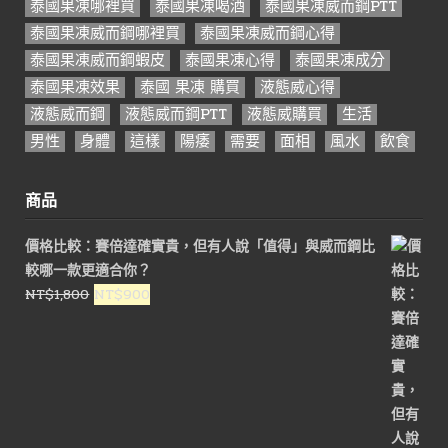
泰國果凍哪裡買
泰國果凍喝酒
泰國果凍威而鋼PTT
泰國果凍威而鋼哪裡買
泰國果凍威而鋼心得
泰國果凍威而鋼蝦皮
泰國果凍心得
泰國果凍成分
泰國果凍效果
泰國 果凍 購買
液態威心得
液態威而鋼
液態威而鋼PTT
液態威購買
生活
男性
身體
這樣
陽痿
需要
面相
風水
飲食
商品
價格比較：賽倍達確實貴，但有人說「值得」與威而鋼比
較哪一款更適合你？
原
目
NT$
1,800
NT$
900
始
前
價
價
格：
格：
NT$1,800。
NT$900。