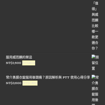
服用威而鋼的禁忌
原
目
NT$
1,600
NT$
800
始
前
價
價
常介勇膜衣錠服用後頭痛？原因解析與 PTT 使用心得分享
格：
格：
原
目
NT$
3,600
NT$
1,800
NT$1,600。
NT$800。
始
前
價
價
格：
格：