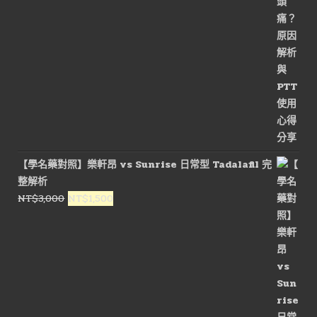
NT$3,600。
NT$1,800。
【學名藥對照】樂軒昂 vs Sunrise 日常型 Tadalafil 完
整解析
原
目
NT$
3,000
NT$
1,500
始
前
價
價
格：
格：
NT$3,000。
NT$1,500。