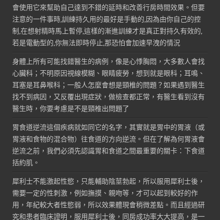
會使用它來幫助自己達到不錯的延時和改善行房時間效果。但要
注意的一件事時,訓練持久用的最好是手動的,因為由你自己的控
制,在想射精時馬上暫停,這樣的漸進訓練才是真正對持久有效的,
若是電動型的,你無法即時停止,那恐怕會加速早洩的情況
身體上所有可能找錯醫生的病例，像是心悸胸悶，大多數人會找
心臟科；不明原因視線模糊、眼睛疲勞，想到就是眼科；耳鳴、
耳塞是耳鼻喉科；一般人怎麼會想是頸椎的問題？如果遇到醫生
找不到病因，又反覆出現症狀，做檢查都正常，有醫生看到沒有
醫生時，你要考慮是不是頸椎出問題了
胃食道逆流這個疾病就如同它的名字，其實就是胃中的胃液（或
胃液和食物的混合物）往食道的方向逆流。但在了解為何胃液會
逆流之前，我們必須先認識胃和食道之間最重要的關卡：下食道
括約肌。
犀利士不能激起性慾，只能輔助陰莖勃起，所以服用犀利士後，
需要一定的性刺激，例如撫摸、親吻等，才可以起到較好的作
用，年紀較大者性慾弱，所以效果體現會稍微差點。而且經過研
究和患者臨床證明，服用犀利士後，同房成功率大大提高，是一