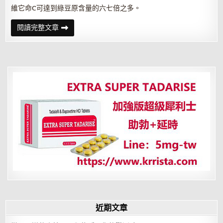
維它命C可達到綠豆原含量的六七倍之多。
蔬
閱讀完整文章
果
降
脂
有
＂
三
絕
＂
近期文章