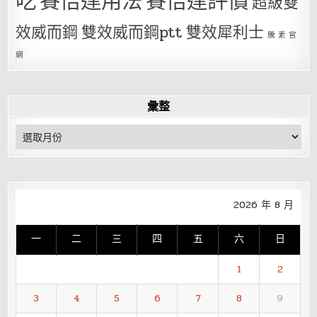
吃
賽倍達用法
賽倍達評價
超級雙
效威而鋼
雙效威而鋼ptt
雙效犀利士
騰 素 官
網
彙整
彙
整
2026 年 8 月
一
二
三
四
五
六
日
1
2
3
4
5
6
7
8
9