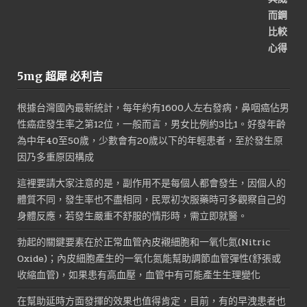
5mg 超犀 必利吉
根據台灣國內最新統計，每年約有1600人左右發病，鼻咽癌佔男
性癌症發生率之第12位，一般而言，男女比例約3比1。好發年齡
為中年40至50歲，少數會有20歲以下的年輕患者，至於發生原
因乃多重原因構成
這裡要請大家注意的是，副作用不是每個人都會發生，因個人的
體質不同，發生率也不盡相同，民眾初次服藥時可多觀察自己的
身體反應，若發生嚴重不舒服的情形時，需立即就醫。
勃起的關鍵要素在於正常血管內皮襯細胞和一氧化氮(Nitric
Oxide)；內皮細胞產生的一氧化氮能幫助調節血管彈性(舒張或
收縮血管)，如果患有高血壓，血管中有可能產生生理變化
在幫助延時方面發揮的效果也值得肯定，目前，有的早洩患者也