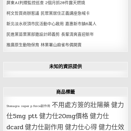
屏東AI判煙監控巡查 2個月抓28件露天燃燒
柯文哲買商辦惹議 民眾黨居住正義講座急喊卡
新北淡水崁頂市民活動中心啟用 嘉惠新市鎮6萬人
民進黨苗栗黨部邀設計師義剪 長輩清爽喜迎新年
推廣原生動物保育 林業署山麻雀布偶開賣
未知的資訊提供
商品標籤
不用處方簽的壯陽藥
健力
Stenagra
super p force副作用
仕5mg ptt
健力仕20mg價格
健力仕
dcard
健力仕副作用
健力仕心得
健力仕效