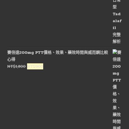
賽倍達200mg PTT價格、效果、藥效時間與威而鋼比較
心得
原
目
NT$
1,800
NT$
900
始
前
價
價
格：
格：
NT$1,800。
NT$900。