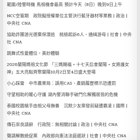
範圍/陸警時機 馬祖機會最高 預計今天（8日）晚到9日上午
NCC空窗期 政院擬授權單位主管決行藍牙器材等業務 | 政治 |
中央社 CNA
協助詐團游光德棄保潛逃 桃檢起訴6人、通緝游母 | 社會 | 中央
社 CNA
跳舞式性愛體位，美妙體驗
2026蘭陽媽祖文化節 「三媽賜福 × 十七天后會蘭陽 × 女將護女
神」五大亮點齊聚蘭陽10月2日至4日盛大登場
小心踩雷 中市農業局：誤用CAS、產銷履歷標示恐遭罰
守望相助的暖心守護 湖內警消聯手破門化解獨居翁的危機
泰國校園槍手由祖父母撫養 沉默少友案發前疑遭霸凌 | 國際 |
中央社 CNA
傳石崇良請辭 行政院：無相關討論 | 政治 | 中央社 CNA
聲請解散統促黨 內政部向憲法法庭遞狀 | 社會 | 中央社 CNA