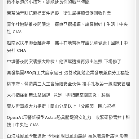
微不足道的小技巧，卻能延長你的戰鬥時間.
苦茶油苯駢芘超標事件追蹤 衛生局持續督促回收作業
青年壯遊點推夜間限定 探東亞摺翅蝠、諸羅樹蛙 | 生活 | 中央
社 CNA
越南家扶串聯台越青年 攜手在地醫療守護兒童健康 | 國際 | 中
央社 CNA
中壢警夜間突襲擴大臨檢！他酒駕遭攔再揪出無照 下場慘了
易發集團850員工共度家庭日 張善政期勉企業發展兼顧勞工福祉
桃市府、營造業三大工會締結安全伙伴 攜手扎根第一線職安管理
大拇指痛到無法拿鍋鏟 竟是「拇指腕掌關節炎」惹禍
警友辦事處大力相挺！岡山分局送上「父親節」暖心祝福
OpenAI示警新模型Astra恐具關鍵資安能力 收緊研發管控 | 科
技 | 中央社 CNA
白海豚颱風今起逼近 今晚到周日風雨最劇 氣象署最新路徑.影響