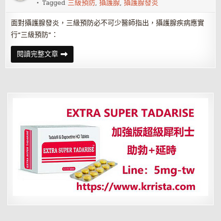
Tagged
三級預防
,
攝護腺
,
攝護腺發炎
面對攝護腺發炎，三級預防必不可少醫師指出，攝護腺疾病應實
行“三級預防”：
攝
閱讀完整文章
護
腺
發
炎
要
做
好
三
級
預
防