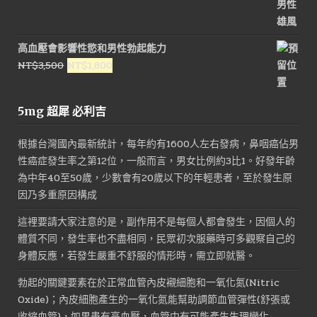
高血壓會影響性慾和男性勃起能力
原
目
NT$
3,500
NT$
1,800
始
前
價
價
5mg 超犀 必利吉
格：
格：
NT$3,500。
NT$1,800。
根據台灣國內最新統計，每年約有1600人左右發病，鼻咽癌佔男
性癌症發生率之第12位，一般而言，男女比例約3比1。好發年齡
為中年40至50歲，少數會有20歲以下的年輕患者，至於發生原
因乃多重原因構成
這裡要請大家注意的是，副作用不是每個人都會發生，因個人的
體質不同，發生率也不盡相同，民眾初次服藥時可多觀察自己的
身體反應，若發生嚴重不舒服的情形時，需立即就醫。
勃起的關鍵要素在於正常血管內皮襯細胞和一氧化氮(Nitric
Oxide)；內皮細胞產生的一氧化氮能幫助調節血管彈性(舒張或
收縮血管)，如果患有高血壓，血管中有可能產生生理變化