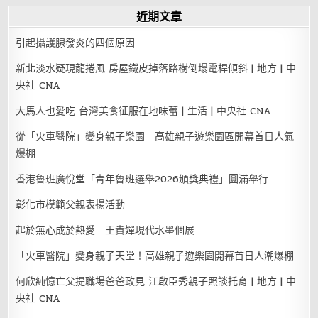
近期文章
引起攝護腺發炎的四個原因
新北淡水疑現龍捲風 房屋鐵皮掉落路樹倒塌電桿傾斜 | 地方 | 中
央社 CNA
大馬人也愛吃 台灣美食征服在地味蕾 | 生活 | 中央社 CNA
從「火車醫院」變身親子樂園 高雄親子遊樂園區開幕首日人氣
爆棚
香港魯班廣悅堂「青年魯班選舉2026頒獎典禮」圓滿舉行
彰化市模範父親表揚活動
起於無心成於熱愛 王貴嬋現代水墨個展
「火車醫院」變身親子天堂！高雄親子遊樂園開幕首日人潮爆棚
何欣純憶亡父提職場爸爸政見 江啟臣秀親子照談托育 | 地方 | 中
央社 CNA