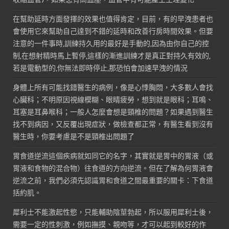
在幫助延時方面發揮的效果也值得肯定，目前，有的早洩患者也
會使用它來幫助自己達到不錯的延時和改善行房時間效果。但要
注意的一件事時,訓練持久用的最好是手動的,因為由你自己的控
制,在想射精時馬上暫停,這樣的漸進訓練才是真正對持久有效的,
若是電動型的,你無法即時停止,那恐怕會加速早洩的情況
身體上所有可能找錯醫生的病例，像是心悸胸悶，大多數人會找
心臟科；不明原因視線模糊、眼睛疲勞，想到就是眼科；耳鳴、
耳塞是耳鼻喉科；一般人怎麼會想是頸椎的問題？如果遇到醫生
找不到病因，又反覆出現症狀，做檢查都正常，有醫生看到沒有
醫生時，你要考慮是不是頸椎出問題了
胃食道逆流這個疾病就如同它的名字，其實就是胃中的胃液（或
胃液和食物的混合物）往食道的方向逆流。但在了解為何胃液會
逆流之前，我們必須先認識胃和食道之間最重要的關卡：下食道
括約肌。
犀利士不能激起性慾，只能輔助陰莖勃起，所以服用犀利士後，
需要一定的性刺激，例如撫摸、親吻等，才可以起到較好的作