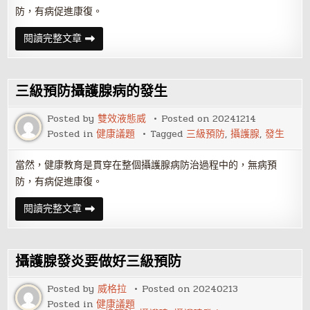
防，有病促進康復。
三
閱讀完整文章
級
預
防
攝
護
三級預防攝護腺病的發生
腺
病
的
Posted by
雙效液態威
Posted on
20241214
發
Posted in
健康議題
Tagged
三級預防
,
攝護腺
,
發生
生
當然，健康教育是貫穿在整個攝護腺病防治過程中的，無病預
防，有病促進康復。
三
閱讀完整文章
級
預
防
攝
護
攝護腺發炎要做好三級預防
腺
病
的
Posted by
威格拉
Posted on
20240213
發
Posted in
健康議題
生