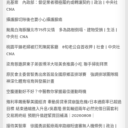
兆基案 內政部：督促業者積極履約或轉讓契約 | 政治 | 中央社
CNA
攝護腺切除後也要小心攝護腺癌
颱風白海豚釀北市75件災情 多為路樹倒塌、建物受損 | 生活 |
中央社 CNA
桃園平鎮老婦被打死陳屍客廳 8旬老公自首收押 | 社會 | 中央社
CNA
梁育慈邀屏東子弟張博洋大啖美食推廣小吃 聯手掃街拜票
原民會主委曾智勇出席首屆全國原鄉盃排球賽 強調排球團隊精
神深化體育培育與發展計畫
空腹運動好不好？中醫教你掌握最佳運動時機
殖利率飆衝擊美國經濟 牽動房貸車貸崩盤危機/日本通膨率已超過
目標 結束通縮進入升息/吳嘉隆:景氣輪迴兩年必然完借日圓套利
交易將終結 預期升值趕緊買回補滿｜20260808｜
接待美智庫 徐國勇談藍綠兩岸路線盼速審無人機條例 | 政治 |