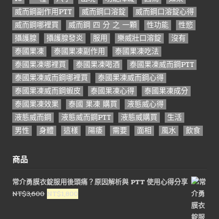
威而鋼副作用PTT
威而鋼口溶錠
威而鋼口溶錠心得
威而鋼哪裡買
威而鋼 四 分 之 一顆
性功能
性慾
攝護腺
攝護腺發炎
服用
樂威壯口溶錠
沒有
泰國果凍
泰國果凍副作用
泰國果凍吃法
泰國果凍哪裡買
泰國果凍喝酒
泰國果凍威而鋼PTT
泰國果凍威而鋼哪裡買
泰國果凍威而鋼心得
泰國果凍威而鋼蝦皮
泰國果凍心得
泰國果凍成分
泰國果凍效果
泰國 果凍 購買
液態威心得
液態威而鋼
液態威而鋼PTT
液態威購買
生活
男性
身體
這樣
陽痿
需要
面相
風水
飲食
商品
常介勇膜衣錠服用後頭痛？原因解析與 PTT 使用心得分享
原
目
NT$
3,600
NT$
1,800
始
前
價
價