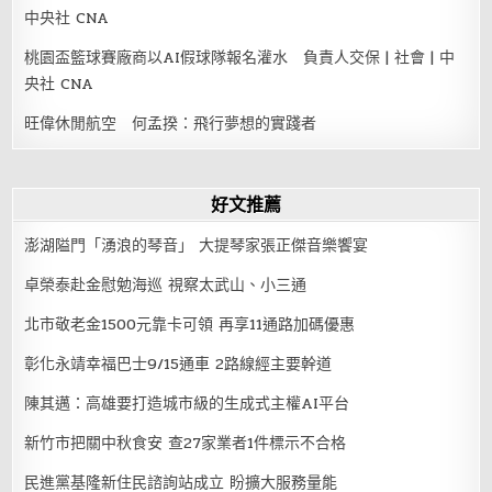
中央社 CNA
桃園盃籃球賽廠商以AI假球隊報名灌水 負責人交保 | 社會 | 中
央社 CNA
旺偉休閒航空 何孟揆：飛行夢想的實踐者
好文推薦
澎湖隘門「湧浪的琴音」 大提琴家張正傑音樂饗宴
卓榮泰赴金慰勉海巡 視察太武山、小三通
北市敬老金1500元靠卡可領 再享11通路加碼優惠
彰化永靖幸福巴士9/15通車 2路線經主要幹道
陳其邁：高雄要打造城市級的生成式主權AI平台
新竹市把關中秋食安 查27家業者1件標示不合格
民進黨基隆新住民諮詢站成立 盼擴大服務量能