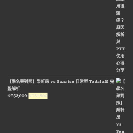
格：
格：
NT$3,600。
NT$1,800。
【學名藥對照】樂軒昂 vs Sunrise 日常型 Tadalafil 完
整解析
原
目
NT$
3,000
NT$
1,500
始
前
價
價
格：
格：
NT$3,000。
NT$1,500。