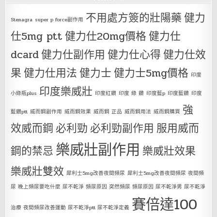
不用處方簽的壯陽藥
健力
Stenagra
super p force副作用
仕5mg ptt
健力仕20mg價格
健力仕
dcard
健力仕副作用
健力仕心得
健力仕效
果
健力仕用法
健力士
健力士5mg價格
印度
印度樂威壯
小綠瓶plus
印度紅鑽
印度 綠 鑽
印度藍p
印度藍鑽
印度
強
藍鑽ptt
威而鋼副作用
威而鋼效果
威而鋼 正品
威而鋼用法
威而鋼購買
效威而鋼
必利勁
必利勁副作用
服用威而
樂威壯副作用
鋼的禁忌
樂威壯效果
樂威壯雙效
犀利士5mg改善夜間頻尿
犀利士5mg改善夜間頻尿 夜間頻
尿 晚上頻尿要吃什麼 尿不乾淨 頻尿原因 突然頻尿 頻尿原因 尿不乾淨男 尿不乾淨
賽倍達100
治療 夜間頻尿改善運動 尿不乾淨ptt 尿不乾淨定義