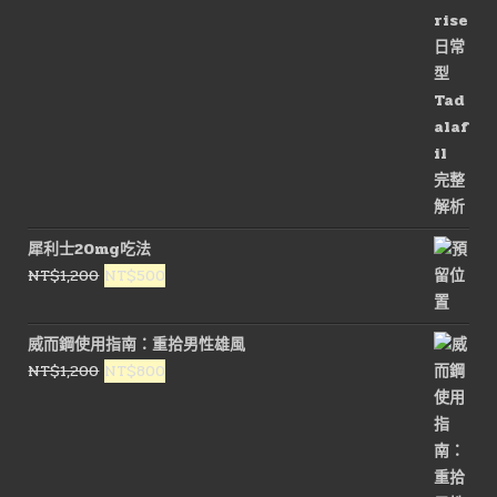
犀利士20mg吃法
原
目
NT$
1,200
NT$
500
始
前
價
價
威而鋼使用指南：重拾男性雄風
格：
格：
原
目
NT$
1,200
NT$
800
NT$1,200。
NT$500。
始
前
價
價
格：
格：
NT$1,200。
NT$800。