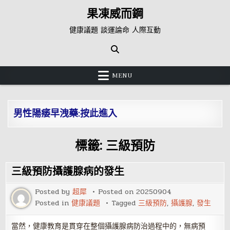
Skip
果凍威而鋼
to
content
健康議題 談運論命 人際互動
MENU
男性陽痿早洩藥:按此進入
標籤:
三級預防
三級預防攝護腺病的發生
Posted by
超犀
Posted on
20250904
Posted in
健康議題
Tagged
三級預防
,
攝護腺
,
發生
當然，健康教育是貫穿在整個攝護腺病防治過程中的，無病預