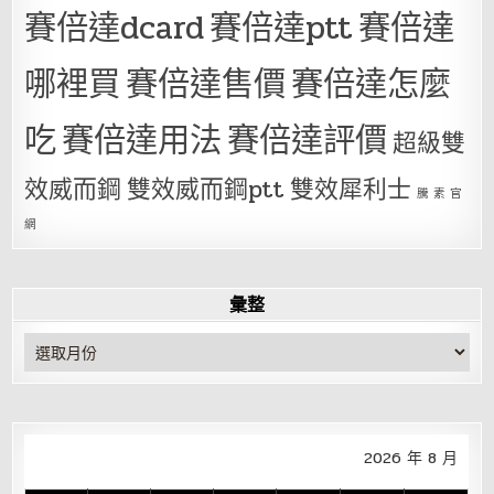
賽倍達dcard
賽倍達ptt
賽倍達
哪裡買
賽倍達售價
賽倍達怎麼
吃
賽倍達用法
賽倍達評價
超級雙
效威而鋼
雙效威而鋼ptt
雙效犀利士
騰 素 官
網
彙整
彙
整
2026 年 8 月