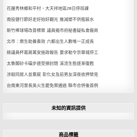
花蓮秀林鄉和平村、大天祥地區28日停班課
南投健行節好走好拍好觀光 推減塑不供瓶裝水
新竹棒球場改善標案 議員揭市府秘書疑私會廠商
北市：樂生助養奏效 六都出生人數唯一正成長
綠議員杯葛蔣萬安施政報告 要求勒令京華城停工
太魯閣砂卡礑步道受損封閉 溪流生態逐漸復甦
涉殺同居人並棄屍 彰化女及前男友深夜收押禁見
台南東河里長吳火生罷免案通過 縣市合併後首例
未知的資訊提供
商品標籤