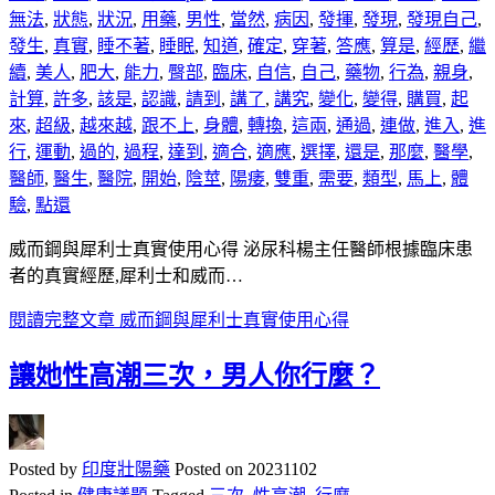
無法
,
狀態
,
狀況
,
用藥
,
男性
,
當然
,
病因
,
發揮
,
發現
,
發現自己
,
發生
,
真實
,
睡不著
,
睡眠
,
知道
,
確定
,
穿著
,
答應
,
算是
,
經歷
,
繼
續
,
美人
,
肥大
,
能力
,
臀部
,
臨床
,
自信
,
自己
,
藥物
,
行為
,
親身
,
計算
,
許多
,
該是
,
認識
,
請到
,
講了
,
講究
,
變化
,
變得
,
購買
,
起
來
,
超級
,
越來越
,
跟不上
,
身體
,
轉換
,
這兩
,
通過
,
連做
,
進入
,
進
行
,
運動
,
過的
,
過程
,
達到
,
適合
,
適應
,
選擇
,
還是
,
那麼
,
醫學
,
醫師
,
醫生
,
醫院
,
開始
,
陰莖
,
陽痿
,
雙重
,
需要
,
類型
,
馬上
,
體
驗
,
點還
威而鋼與犀利士真實使用心得 泌尿科楊主任醫師根據臨床患
者的真實經歷,犀利士和威而…
閱讀完整文章
威而鋼與犀利士真實使用心得
讓她性高潮三次，男人你行麼？
Posted by
印度壯陽藥
Posted on
20231102