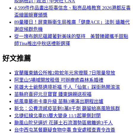
脫納檢討 | 政治 | 中央社 CNA
4,599件作品畫出拒毒信念、點亮品格教育 2026港都反毒
盃繪圖競賽頒獎
89量腰日！屏東縣衛生局推廣「健康ACE」法則 遠離代
謝症候群危機
從一塊布朗尼蘊藏著對美味的堅持 美贊臻藏攜手甜點
師Tina推出中秋送禮新選擇
好文推薦
宜蘭羅東鎮公所推2款蛇年元宵燈籠 7日限量發放
阿里山5場域開放租借 可辦療癒森林系婚禮
民雄大士爺祭遶境祈福 千人「仙氣」踩街熱鬧滾滾
苗縣府喜迎元旦寶寶 鍾東錦親送祝福
紙風車藝術卡車升級 苗縣3場演出期程出爐
新北：公費流感疫苗剩1萬8千劑 籲留給高風險族群
北捷紅線北車B3層大變身 11/1起單側封閉
颱風山陀兒逼近 花蓮土石流潛勢區撤離逾3千人
台中西屯某餐廳疑食物中毒 食安處稽查責令改善