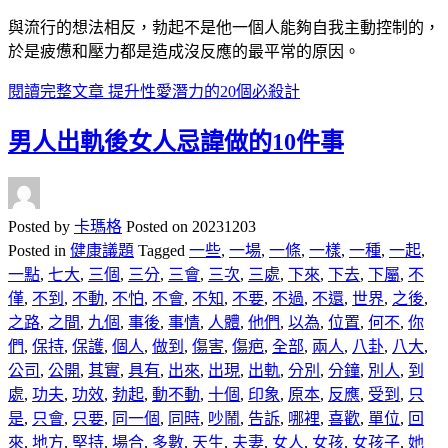
與流行的想法相反，勃起不是他一個人能夠自我主動控制的，
於是疲憊和壓力都是造成沒反應的最平常的原因。
閱讀完整文章
提升性愛潛力的20個必殺計
男人出軌後女人忌諱做的10件事
Posted by
卡瑪格
Posted on
20231203
Posted in
健康議題
Tagged
一些
,
一場
,
一條
,
一樣
,
一種
,
一起
,
一點
,
七大
,
三個
,
三分
,
三會
,
三次
,
三處
,
下來
,
下去
,
下屬
,
不
僅
,
不到
,
不動
,
不怕
,
不會
,
不知
,
不要
,
不過
,
不還
,
世界
,
之後
,
之路
,
之間
,
九個
,
事後
,
事情
,
人體
,
他們
,
以為
,
位置
,
何不
,
你
們
,
保持
,
保護
,
個人
,
做到
,
傷害
,
傷疤
,
全部
,
兩人
,
八卦
,
八大
,
公司
,
公開
,
其實
,
具有
,
出來
,
出現
,
出軌
,
分別
,
分鐘
,
別人
,
到
處
,
功夫
,
功效
,
勃起
,
動不動
,
十個
,
印象
,
原本
,
反應
,
受到
,
只
是
,
只會
,
只要
,
同一個
,
同時
,
吵鬧
,
告訴
,
哪裡
,
喜歡
,
單位
,
回
來
,
地方
,
堅持
,
場合
,
多數
,
天生
,
夫妻
,
女人
,
女孩
,
女孩子
,
她