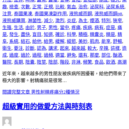
趣
,
檢查
,
次數
,
正常
,
正規
,
比較
,
氣血
,
治愈
,
泌尿科
,
泌尿系統
,
注意
,
泰國果凍
,
泰國果凍副作用
,
液態威而鋼
,
液態威而鋼ptt
,
液態威購買
,
淋菌性
,
減少
,
激烈
,
炎症
,
為主
,
煙酒
,
特別
,
狹窄
,
生殖
,
生活
,
由於
,
男子
,
男性
,
當中
,
疼痛
,
疾病
,
病有
,
症是
,
痛
是
,
發生
,
盡快
,
盲目
,
知道
,
確診
,
科學
,
積極
,
精囊炎
,
精是
,
精
阜
,
系統
,
結石
,
給他
,
給男
,
緩解
,
縱慾
,
美妙
,
肌肉
,
能享
,
舒暢
,
衛生
,
要注
,
診斷
,
認為
,
講求
,
起來
,
越來越
,
較大
,
辛辣
,
這樣
,
造
成
,
過度
,
過於
,
過程
,
過頻
,
適當
,
避免
,
還有
,
那麼
,
部位
,
酗酒
,
醫院
,
長期
,
陰囊
,
陰莖
,
陰部
,
階段
,
非淋
,
頻繁
,
食品
,
飲酒
,
高潮
近年來，越來越多的男性朋友被疾病所困擾著，給他們帶來了
極大的影響。射精痛就是很常…
閱讀完整文章
男性射精疼痛分2種情況
超級實用的做愛方法與時刻表