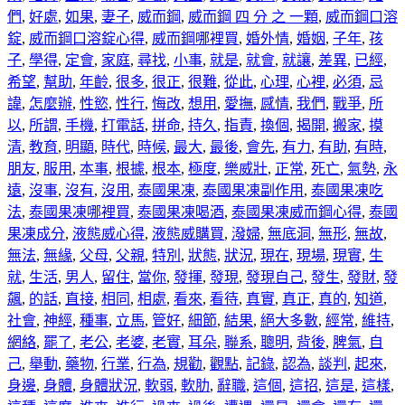
們
,
好處
,
如果
,
妻子
,
威而鋼
,
威而鋼 四 分 之 一顆
,
威而鋼口溶
錠
,
威而鋼口溶錠心得
,
威而鋼哪裡買
,
婚外情
,
婚姻
,
子年
,
孩
子
,
學得
,
定會
,
家庭
,
尋找
,
小事
,
就是
,
就會
,
就讓
,
差異
,
已經
,
希望
,
幫助
,
年齡
,
很多
,
很正
,
很難
,
從此
,
心理
,
心裡
,
必須
,
忌
諱
,
怎麼辦
,
性慾
,
性行
,
悔改
,
想用
,
愛撫
,
感情
,
我們
,
戰爭
,
所
以
,
所謂
,
手機
,
打電話
,
拼命
,
持久
,
指責
,
換個
,
揭開
,
搬家
,
摸
清
,
教育
,
明顯
,
時代
,
時候
,
最大
,
最後
,
會先
,
有力
,
有助
,
有時
,
朋友
,
服用
,
本事
,
根據
,
根本
,
極度
,
樂威壯
,
正常
,
死亡
,
氣勢
,
永
遠
,
沒事
,
沒有
,
沒用
,
泰國果凍
,
泰國果凍副作用
,
泰國果凍吃
法
,
泰國果凍哪裡買
,
泰國果凍喝酒
,
泰國果凍威而鋼心得
,
泰國
果凍成分
,
液態威心得
,
液態威購買
,
潑婦
,
無底洞
,
無形
,
無故
,
無法
,
無緣
,
父母
,
父親
,
特別
,
狀態
,
狀況
,
現在
,
現場
,
現實
,
生
就
,
生活
,
男人
,
留住
,
當你
,
發揮
,
發現
,
發現自己
,
發生
,
發財
,
發
飆
,
的話
,
直接
,
相同
,
相處
,
看來
,
看待
,
真實
,
真正
,
真的
,
知道
,
社會
,
神經
,
種事
,
立馬
,
管好
,
細節
,
結果
,
絕大多數
,
經常
,
維持
,
網絡
,
罷了
,
老公
,
老婆
,
老實
,
耳朵
,
聯系
,
聰明
,
背後
,
脾氣
,
自
己
,
舉動
,
藥物
,
行業
,
行為
,
規勸
,
觀點
,
記錄
,
認為
,
談判
,
起來
,
身邊
,
身體
,
身體狀況
,
軟弱
,
軟肋
,
辭職
,
這個
,
這招
,
這是
,
這樣
,