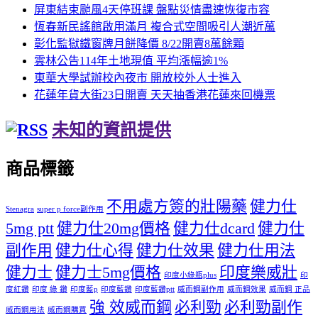
屏東結束颱風4天停班課 盤點災情盡速恢復市容
恆春新民謠館啟用滿月 複合式空間吸引人潮近萬
彰化監獄鐵窗牌月餅降價 8/22開賣8萬餘顆
雲林公告114年土地現值 平均漲幅逾1%
東華大學試辦校內夜市 開放校外人士進入
花蓮年貨大街23日開賣 天天抽香港花蓮來回機票
未知的資訊提供
商品標籤
不用處方簽的壯陽藥
健力仕
Stenagra
super p force副作用
5mg ptt
健力仕20mg價格
健力仕dcard
健力仕
副作用
健力仕心得
健力仕效果
健力仕用法
健力士
健力士5mg價格
印度樂威壯
印度小綠瓶plus
印
度紅鑽
印度 綠 鑽
印度藍p
印度藍鑽
印度藍鑽ptt
威而鋼副作用
威而鋼效果
威而鋼 正品
強 效威而鋼
必利勁
必利勁副作
威而鋼用法
威而鋼購買