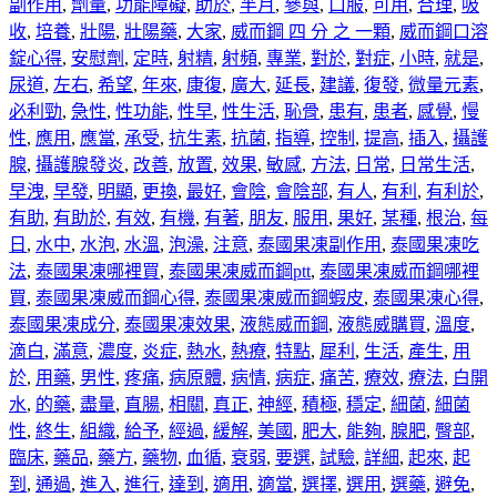
副作用
,
劑量
,
功能障礙
,
助於
,
半月
,
參與
,
口服
,
可用
,
合理
,
吸
收
,
培養
,
壯陽
,
壯陽藥
,
大家
,
威而鋼 四 分 之 一顆
,
威而鋼口溶
錠心得
,
安慰劑
,
定時
,
射精
,
射頻
,
專業
,
對於
,
對症
,
小時
,
就是
,
尿道
,
左右
,
希望
,
年來
,
康復
,
廣大
,
延長
,
建議
,
復發
,
微量元素
,
必利勁
,
急性
,
性功能
,
性早
,
性生活
,
恥骨
,
患有
,
患者
,
感覺
,
慢
性
,
應用
,
應當
,
承受
,
抗生素
,
抗菌
,
指導
,
控制
,
提高
,
插入
,
攝護
腺
,
攝護腺發炎
,
改善
,
放置
,
效果
,
敏感
,
方法
,
日常
,
日常生活
,
早洩
,
早發
,
明顯
,
更換
,
最好
,
會陰
,
會陰部
,
有人
,
有利
,
有利於
,
有助
,
有助於
,
有效
,
有機
,
有著
,
朋友
,
服用
,
果好
,
某種
,
根治
,
每
日
,
水中
,
水泡
,
水溫
,
泡澡
,
注意
,
泰國果凍副作用
,
泰國果凍吃
法
,
泰國果凍哪裡買
,
泰國果凍威而鋼ptt
,
泰國果凍威而鋼哪裡
買
,
泰國果凍威而鋼心得
,
泰國果凍威而鋼蝦皮
,
泰國果凍心得
,
泰國果凍成分
,
泰國果凍效果
,
液態威而鋼
,
液態威購買
,
溫度
,
滴白
,
滿意
,
濃度
,
炎症
,
熱水
,
熱療
,
特點
,
犀利
,
生活
,
產生
,
用
於
,
用藥
,
男性
,
疼痛
,
病原體
,
病情
,
病症
,
痛苦
,
療效
,
療法
,
白開
水
,
的藥
,
盡量
,
直腸
,
相關
,
真正
,
神經
,
積極
,
穩定
,
細菌
,
細菌
性
,
終生
,
組織
,
給予
,
經過
,
緩解
,
美國
,
肥大
,
能夠
,
腺肥
,
臀部
,
臨床
,
藥品
,
藥方
,
藥物
,
血循
,
衰弱
,
要選
,
試驗
,
詳細
,
起來
,
起
到
,
通過
,
進入
,
進行
,
達到
,
適用
,
適當
,
選擇
,
選用
,
選藥
,
避免
,