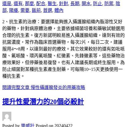
還是
,
還有
,
那麼
,
配合
,
醫生
,
針對
,
長期
,
開水
,
防止
,
防禦
,
陰
部
,
陽痿
,
需要
,
飯前
,
首選
,
體內
2、抗生素的治療：要選擇能夠進入攝護腺組織內脂溶性又好
的藥物，針對病原體治療，主要依據細菌培養和藥敏試驗選用
合理的抗生素。復方新諾明較易進入攝護腺組織，達到有效的
抗菌濃度，常作為臨床首選藥物，每次2片，每日二次，建議
服用4～8周，以達到最好的療效。其它效果較好的還有如吡哌
酸、氟哌酸、環丙氟哌酸、紅黴素、先鋒黴素等，這些藥物治
療效果好，但停藥後易復發。也有人建議長期或終生服用。為
防止細菌對某種抗生素產生耐藥，可每隔10~15天更換使用一
種抗生素。
閱讀完整文章
慢性攝護腺發炎的用藥攻略
提升性愛潛力的20個必殺計
Posted by
樂威壯
Posted on
20240422