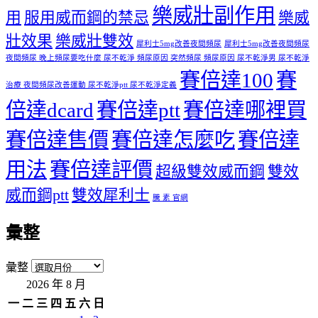
樂威壯副作用
用
服用威而鋼的禁忌
樂威
壯效果
樂威壯雙效
犀利士5mg改善夜間頻尿
犀利士5mg改善夜間頻尿
夜間頻尿 晚上頻尿要吃什麼 尿不乾淨 頻尿原因 突然頻尿 頻尿原因 尿不乾淨男 尿不乾淨
賽倍達100
賽
治療 夜間頻尿改善運動 尿不乾淨ptt 尿不乾淨定義
倍達dcard
賽倍達ptt
賽倍達哪裡買
賽倍達售價
賽倍達怎麼吃
賽倍達
用法
賽倍達評價
超級雙效威而鋼
雙效
威而鋼ptt
雙效犀利士
騰 素 官網
彙整
彙整
2026 年 8 月
一
二
三
四
五
六
日