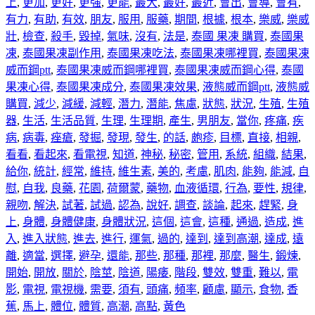
上
,
更加
,
更好
,
更強
,
更能
,
最大
,
最好
,
最近
,
會出
,
會導
,
會有
,
有力
,
有助
,
有效
,
朋友
,
服用
,
服藥
,
期間
,
根據
,
根本
,
樂威
,
樂威
壯
,
檢查
,
殺手
,
毀掉
,
氣味
,
沒有
,
法是
,
泰國 果凍 購買
,
泰國果
凍
,
泰國果凍副作用
,
泰國果凍吃法
,
泰國果凍哪裡買
,
泰國果凍
威而鋼ptt
,
泰國果凍威而鋼哪裡買
,
泰國果凍威而鋼心得
,
泰國
果凍心得
,
泰國果凍成分
,
泰國果凍效果
,
液態威而鋼ptt
,
液態威
購買
,
減少
,
減緩
,
減輕
,
潛力
,
潛能
,
焦慮
,
狀態
,
狀況
,
生殖
,
生殖
器
,
生活
,
生活品質
,
生理
,
生理期
,
產生
,
男朋友
,
當你
,
疼痛
,
疾
病
,
病毒
,
痤瘡
,
發掘
,
發現
,
發生
,
的話
,
皰疹
,
目標
,
直接
,
相親
,
看看
,
看起來
,
看電視
,
知道
,
神秘
,
秘密
,
管用
,
系統
,
組織
,
結果
,
給你
,
統計
,
經常
,
維持
,
維生素
,
美的
,
考慮
,
肌肉
,
能夠
,
能減
,
自
慰
,
自我
,
良藥
,
花園
,
荷爾蒙
,
藥物
,
血液循環
,
行為
,
要性
,
規律
,
親吻
,
解決
,
試著
,
試過
,
認為
,
說好
,
調查
,
談論
,
起來
,
趕緊
,
身
上
,
身體
,
身體健康
,
身體狀況
,
這個
,
這會
,
這種
,
通過
,
造成
,
進
入
,
進入狀態
,
進去
,
進行
,
運氣
,
過的
,
達到
,
達到高潮
,
達成
,
遠
離
,
適當
,
選擇
,
避孕
,
還能
,
那些
,
那種
,
那裡
,
那麼
,
醫生
,
鍛煉
,
開始
,
開放
,
關於
,
陰莖
,
陰道
,
陽痿
,
階段
,
雙效
,
雙重
,
難以
,
電
影
,
電視
,
電視機
,
需要
,
須有
,
頭痛
,
頻率
,
顧慮
,
顯示
,
食物
,
香
蕉
,
馬上
,
體位
,
體質
,
高潮
,
高點
,
黃色