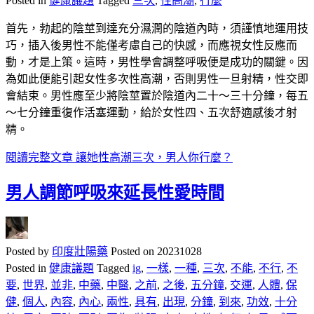
Posted in
健康議題
Tagged
三次
,
性高潮
,
行麼
首先，勃起的陰莖到達充分濕潤的陰道內時，須謹慎地運用技
巧，插入後男性不能僅考慮自己的快感，而應視女性反應而
動，才是上策。這時，男性學會調整呼吸便是成功的關鍵。因
為如此便能引起女性多次性高潮，否則男性一旦射精，性交即
會結束。男性應至少將陰莖置於陰道內二十～三十分鐘，每五
～七分鐘重復作活塞運動，給於女性四、五次舒適感後才射
精。
閱讀完整文章
讓她性高潮三次，男人你行麼？
男人調節呼吸來延長性愛時間
Posted by
印度壯陽藥
Posted on
20231028
Posted in
健康議題
Tagged
ig
,
一樣
,
一種
,
三次
,
不能
,
不行
,
不
要
,
世界
,
並非
,
中藥
,
中醫
,
之前
,
之後
,
五分鐘
,
交運
,
人體
,
保
健
,
個人
,
內容
,
內心
,
兩性
,
具有
,
出現
,
分鐘
,
到來
,
功效
,
十分