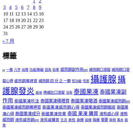
1
2
3
4
5
6
7
8
9
10
11
12
13
14
15
16
17
18
19
20
21
22
23
24
25
26
27
28
29
30
31
« 7 月
標籤
威而鋼副作用ptt
威而鋼口溶錠
威而鋼口溶
ig
一種
八字
出現
功能障礙
因為
如果
攝護腺
攝
錠心得
威而鋼哪裡買
威而鋼 四 分 之 一顆
性功能
性慾
護腺發炎
泰國果凍
泰國果凍副
樂威壯口溶錠
沒有
服用
作用
泰國果凍哪裡買
泰國果凍喝酒
泰國果凍吃法
泰國果凍威而鋼ptt
泰國果凍威而鋼哪裡買
泰國果凍威而鋼心得
泰國果凍威而鋼蝦皮
泰國果
泰國 果凍 購買
泰國果凍成分
凍心得
泰國果凍效果
液態威心得
液態
威而鋼
液態威而鋼ptt
液態威購買
男性
陽痿
需要
生活
身體
這樣
面相
風水
飲
食