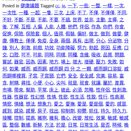
Posted in
健康議題
Tagged
cc
,
ig
,
一下
,
一些
,
一整
,
一樣
,
一次
,
一次性
,
一種
,
一起
,
一隻
,
三次
,
上床
,
不了
,
不僅
,
不僅僅
,
不同
,
不好
,
不斷
,
不是
,
不能
,
不要
,
不過
,
世界
,
並非
,
主動
,
主導
,
之
後
,
了解
,
互相
,
人偏
,
人能
,
人體
,
他們
,
伴侶
,
作為
,
你們
,
你會
,
促進
,
保險
,
保險套
,
個人
,
值得
,
假裝
,
偏好
,
做主
,
做到
,
做愛
,
健
康
,
傳教士
,
僅僅
,
免疫
,
全身
,
兩個
,
具有
,
出現
,
分心
,
分泌物
,
分
鐘
,
別人
,
刺激
,
前戲
,
功效
,
功能障礙
,
努力
,
勃起
,
原因
,
反應
,
口
交
,
口腔
,
可不
,
可能
,
同時
,
同樣
,
同種
,
含維
,
吸收
,
品質
,
問題
,
嘗試
,
器官
,
因為
,
因素
,
地方
,
場上
,
增大
,
增硬
,
壓力
,
失敗
,
如
何
,
如果
,
威而
,
威而鋼
,
威而鋼 四 分 之 一顆
,
威而鋼口溶錠
,
威
而鋼哪裡買
,
子宮
,
子宮頸
,
它們
,
安全
,
安全感
,
完美
,
容易
,
富
含
,
射精
,
尋找
,
小便
,
小心
,
尖叫
,
就是
,
就會
,
就讓
,
屬於
,
差異
,
市場
,
帶來
,
幫助
,
平常
,
床上
,
彼此
,
必須
,
忽略
,
性伴侶
,
性刺激
,
性器
,
性器官
,
性幻想
,
性情
,
性慾
,
性生活
,
性致
,
性行
,
性高潮
,
情慾
,
情緒
,
想法
,
想象力
,
愛之
,
愛撫
,
愛是
,
愛是個
,
愛的
,
感冒
,
感到
,
感染
,
感覺
,
房子
,
找出
,
抑制劑
,
抑鬱
,
抓住
,
持久
,
持久力
,
接觸
,
控制
,
提高
,
擁抱
,
擁有
,
擔心
,
改變
,
放松
,
效果
,
敏感
,
敏感
區
,
整個
,
數據
,
新鮮
,
方法
,
於是
,
日常
,
日常生活
,
是否
,
時候
,
晚