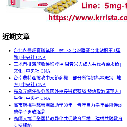
近期文章
台北永豐旺寶職業隊 奪T3X台灣聯賽台北站冠軍 | 運
動 | 中央社 CNA
三地門排灣族收穫祭登場 周春米與族人共舞祈願永續 |
文化 | 中央社 CNA
台南農特產搶攻中元節商機 部分所得捐熊本賑災 | 地
方 | 中央社 CNA
高為元續任後參與國外校長遴選惹議 發信致歉清華人 |
生活 | 中央社 CNA
高市府攜手慈善團體助學30年 青年自力嘉年華陪伴弱
勢學子勇敢逐夢
高師大攜手全國特教夥伴共促教育平權 建構共融教育
支持網絡