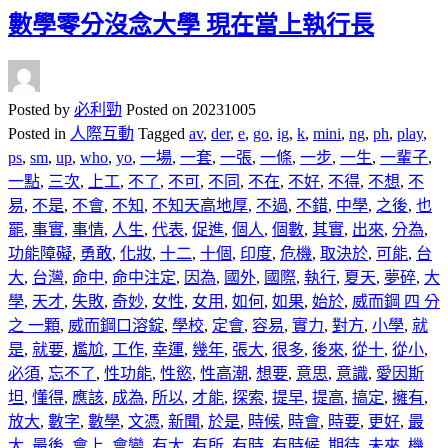
數學零分沒念大學 現在當上執行長
Posted by
必利勁
Posted on
20231005
Posted in
人際互動
Tagged
av
,
der
,
e
,
go
,
ig
,
k
,
mini
,
ng
,
ph
,
play
,
ps
,
sm
,
up
,
who
,
yo
,
一場
,
一套
,
一張
,
一條
,
一步
,
一生
,
一輩子
,
一點
,
三次
,
上工
,
不了
,
不可
,
不同
,
不在
,
不好
,
不得
,
不想
,
不
易
,
不是
,
不會
,
不知
,
不知天高地厚
,
不過
,
不錯
,
中學
,
之後
,
也
罷
,
事實
,
事情
,
人生
,
代表
,
促進
,
個人
,
個數
,
其實
,
出來
,
分為
,
功能障礙
,
勇敢
,
化妝
,
十二
,
十個
,
印度
,
危機
,
取決於
,
可能
,
台
大
,
台灣
,
命中
,
命中注定
,
因為
,
國外
,
國際
,
執行
,
夏天
,
夢碎
,
大
學
,
天才
,
失敗
,
奇妙
,
女性
,
女用
,
如何
,
如果
,
始於
,
威而鋼 四 分
之 一顆
,
威而鋼口溶錠
,
學校
,
定會
,
容易
,
實力
,
對方
,
小學
,
就
是
,
就要
,
尷尬
,
工作
,
幸運
,
幾年
,
張大
,
很多
,
後來
,
從十
,
從小
,
必須
,
忘不了
,
性功能
,
性慾
,
性高潮
,
想要
,
意思
,
意識
,
愛因斯
坦
,
懂得
,
應該
,
成為
,
所以
,
才能
,
探索
,
提早
,
提高
,
搞定
,
擁有
,
放大
,
數字
,
數學
,
文憑
,
新聞
,
於是
,
時候
,
時會
,
時要
,
更好
,
最
大
,
最後
,
會上
,
會變
,
有大
,
有所
,
有時
,
有時候
,
期待
,
未來
,
機