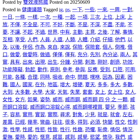
Posted by
雙效液態威
Posted on
20250609
Posted in
健康議題
Tagged
ig
,
ps
,
一下
,
一些
,
一來
,
一周
,
一對
,
一日
,
一條
,
一樣
,
一次
,
一種
,
一起
,
一項
,
三次
,
上位
,
上床
,
上
放
,
不僅
,
不全是
,
不可
,
不好
,
不斷
,
不是
,
不深
,
不盡
,
不能
,
不
要
,
不讓
,
不起
,
不過
,
世界
,
中有
,
主動
,
主意
,
之後
,
了解
,
事情
,
互相
,
享受
,
人們
,
人員
,
人還
,
人類
,
人體
,
介紹
,
仔細
,
他們
,
以
及
,
以後
,
伴侶
,
作為
,
來自
,
來說
,
保險
,
保險套
,
個人
,
倒推
,
借
口
,
做愛
,
做愛時
,
做過
,
僅僅
,
僅有
,
充分
,
先別
,
內分泌
,
兩人
,
其
實
,
具有
,
出來
,
出現
,
出生
,
分鐘
,
分開
,
刺激
,
剛好
,
創造
,
功效
,
功能障礙
,
勃起
,
動作
,
原則
,
參考
,
參與
,
反應
,
受到
,
口腔
,
可用
,
可能
,
各種
,
合理
,
同時
,
吸收
,
命中
,
問題
,
嘿咻
,
因為
,
因素
,
困
難
,
國人
,
國家
,
在外
,
地區
,
增大
,
增硬
,
夏天
,
多多
,
多大
,
多數
,
大到
,
大多數
,
大學
,
大家
,
天氣
,
失業
,
套套
,
女上
,
女上位
,
女人
,
女性
,
女方
,
如果
,
姿勢
,
威而
,
威而鋼
,
威而鋼 四 分 之 一顆
,
威
而鋼口溶錠
,
威而鋼口溶錠心得
,
威而鋼哪裡買
,
嬰兒
,
季節
,
孩
子
,
容易
,
實用
,
實習
,
實際
,
尋求
,
對象
,
少見
,
就是
,
就會
,
左右
,
差異
,
已經
,
幾率
,
彎曲
,
往往
,
很多
,
得到
,
必須
,
快變
,
性交
,
性刺
激
,
性學
,
性感
,
性慾
,
性致
,
性行
,
性趣
,
恐懼
,
恥骨
,
情侶
,
情況
,
愛撫
,
愛時
,
愛的
,
愜意
,
感冒
,
感到
,
感覺
,
慾望
,
懷孕
,
我們
,
或