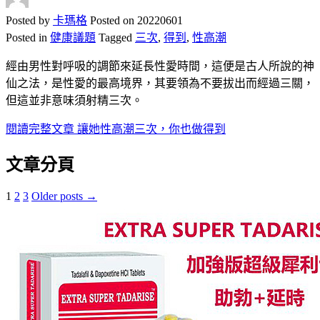
Posted by
卡瑪格
Posted on
20220601
Posted in
健康議題
Tagged
三次
,
得到
,
性高潮
經由男性對呼吸的調節來延長性愛時間，這便是古人所說的神
仙之法，是性愛的最高境界，其要領為不要拔出而經過三關，
但這並非意味須射精三次。
閱讀完整文章
讓她性高潮三次，你也做得到
文章分頁
1
2
3
Older posts →