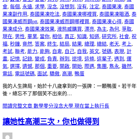
會
,
每個
,
永遠
,
求學
,
沒念
,
沒想到
,
沒有
,
注定
,
泰國果凍
,
泰國
果凍副作用
,
泰國果凍吃法
,
泰國果凍哪裡買
,
泰國果凍喝酒
,
泰
國果凍威而鋼ptt
,
泰國果凍威而鋼哪裡買
,
泰國果凍心得
,
泰國
果凍成分
,
泰國果凍效果
,
液態威購買
,
漂亮
,
為主
,
為何
,
爭取
,
現在
,
男性
,
畢業
,
當你
,
相信
,
真正
,
知識
,
知道
,
研究所
,
社會
,
祝
福
,
秒鐘
,
竟然
,
答案
,
終生
,
結局
,
結果
,
總理
,
總結
,
老天
,
考上
,
考試
,
聯考
,
能力
,
能夠
,
自卑
,
自己
,
自我
,
英文
,
號碼
,
表現
,
計
畫
,
記憶
,
記錄
,
變成
,
負責
,
辦到
,
逆境
,
這條
,
這輩子
,
遇到
,
運
氣
,
選擇
,
遺憾
,
那個
,
重要
,
開啟
,
開始
,
際遇
,
集團
,
雋永
,
雖然
,
電話
,
電話號碼
,
面試
,
驕傲
,
高潮
,
鴨蛋
我的人生牌局，始於十八歲拿到的一張牌：一顆鴨蛋。若干年
後，總忘不了那個笑不出來的…
閱讀完整文章
數學零分沒念大學 現在當上執行長
讓她性高潮三次，你也做得到