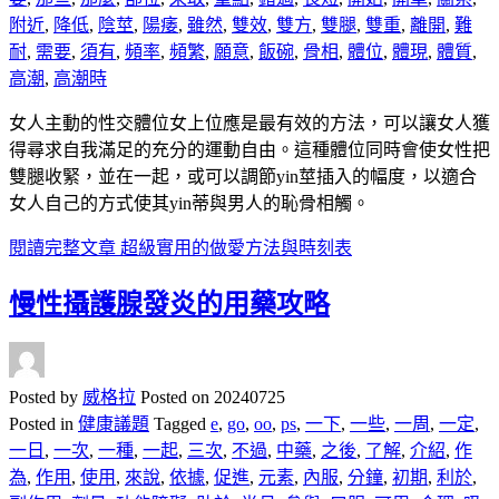
附近
,
降低
,
陰莖
,
陽痿
,
雖然
,
雙效
,
雙方
,
雙腿
,
雙重
,
離開
,
難
耐
,
需要
,
須有
,
頻率
,
頻繁
,
願意
,
飯碗
,
骨相
,
體位
,
體現
,
體質
,
高潮
,
高潮時
女人主動的性交體位女上位應是最有效的方法，可以讓女人獲
得尋求自我滿足的充分的運動自由。這種體位同時會使女性把
雙腿收緊，並在一起，或可以調節yin莖插入的幅度，以適合
女人自己的方式使其yin蒂與男人的恥骨相觸。
閱讀完整文章
超級實用的做愛方法與時刻表
慢性攝護腺發炎的用藥攻略
Posted by
威格拉
Posted on
20240725
Posted in
健康議題
Tagged
e
,
go
,
oo
,
ps
,
一下
,
一些
,
一周
,
一定
,
一日
,
一次
,
一種
,
一起
,
三次
,
不過
,
中藥
,
之後
,
了解
,
介紹
,
作
為
,
作用
,
使用
,
來說
,
依據
,
促進
,
元素
,
內服
,
分鐘
,
初期
,
利於
,