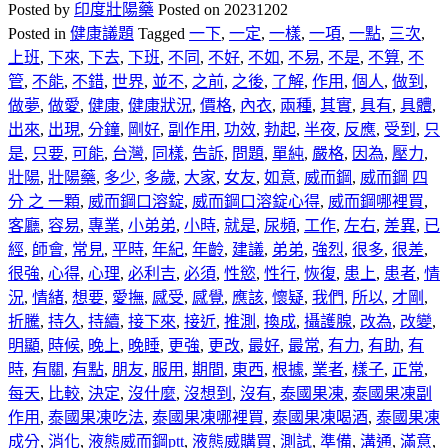
Posted by
印度壯陽藥
Posted on
20231202
Posted in
健康議題
Tagged
一下
,
一定
,
一樣
,
一項
,
一點
,
三次
,
上班
,
下來
,
下去
,
下班
,
不同
,
不好
,
不如
,
不易
,
不是
,
不算
,
不
管
,
不能
,
不錯
,
世界
,
並不
,
之前
,
之後
,
了解
,
作用
,
個人
,
做到
,
做夢
,
做愛
,
健康
,
健康狀況
,
價格
,
內衣
,
兩種
,
其實
,
具有
,
具體
,
出來
,
出現
,
分鐘
,
剛好
,
副作用
,
功效
,
勃起
,
半夜
,
反應
,
受到
,
只
是
,
只要
,
可能
,
台灣
,
同樣
,
告訴
,
問題
,
單純
,
嚴格
,
因為
,
壓力
,
壯陽
,
壯陽藥
,
多少
,
多歲
,
大家
,
女友
,
如意
,
威而鋼
,
威而鋼 四
分 之 一顆
,
威而鋼口溶錠
,
威而鋼口溶錠心得
,
威而鋼哪裡買
,
客廳
,
容易
,
專業
,
小弟弟
,
小時
,
就是
,
尿頻
,
工作
,
左右
,
差異
,
已
經
,
師會
,
常見
,
平時
,
年紀
,
年齡
,
建議
,
弟弟
,
強烈
,
很多
,
很差
,
很強
,
心得
,
心理
,
必利吉
,
必須
,
性慾
,
性行
,
恢復
,
患上
,
患者
,
情
況
,
情緒
,
想要
,
愛撫
,
感受
,
感覺
,
應該
,
懷疑
,
我們
,
所以
,
才剛
,
折騰
,
持久
,
持續
,
接下來
,
接近
,
推測
,
換成
,
攝護腺
,
改為
,
改變
,
明顯
,
時候
,
晚上
,
晚睡
,
更強
,
更改
,
最好
,
最常
,
有力
,
有助
,
有
時
,
有關
,
有點
,
朋友
,
服用
,
期間
,
東西
,
根據
,
業者
,
樣子
,
正常
,
每天
,
比較
,
決定
,
沒什麼
,
沒想到
,
沒有
,
泰國果凍
,
泰國果凍副
作用
,
泰國果凍吃法
,
泰國果凍哪裡買
,
泰國果凍喝酒
,
泰國果凍
成分
,
消化
,
液態威而鋼ptt
,
液態威購買
,
測試
,
準備
,
溝通
,
滿意
,