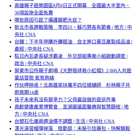
高雄親子遊樂園區8月8日正式開幕 全國最大半室內、
30項設施全面免費
哪些原因引起了攝護腺肥大症？
新北市長選戰策略 李四川、蘇巧慧各有節奏 | 地方 | 中
央社 CNA
台糖：下半年停購外購粗油 自主進口黃豆產製成品油 |
產經 | 中央社 CNA
駐日內瓦處長疑涉霸凌 外交部組專案小組啟動調查 |
政治 | 中央社 CNA
屏東市公所親子劇場《大野狼拯救小紅帽》2,000人共遊
童話冒險 氣氛熱絡
作伙呷辦桌！北高雄家扶攜手四位總舖師 杉林親子共
廚席開14桌
孩子未來有沒有競爭力？父母最該做的是這件事
高齡健康產業博覽會 澎湖展遠距醫療與智慧篩檢 | 地
方 | 中央社 CNA
台塑石化連兩週油價不調整 | 生活 | 中央社 CNA
漢光演習榴彈掉落 陸勤部：未裝引信藥包、快解鎖鬆