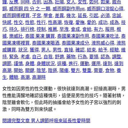
鐘
,
反應
,
同時
,
否則
,
因為
,
壯陽
,
女人
,
女性
,
如何
,
如果
,
威而
鋼
,
威而鋼 四 分 之 一顆
,
威而鋼副作用ptt
,
威而鋼口溶錠心得
,
威而鋼哪裡買
,
子宮
,
學會
,
差異
,
幾次
,
延長
,
引起
,
必須
,
忠誠
,
快感
,
性交
,
性慾
,
性行
,
性高潮
,
恢復
,
愛撫
,
愛的
,
成功
,
成為
,
技
巧
,
持久
,
排行榜
,
控制
,
推薦
,
早洩
,
會成
,
會給
,
有力
,
服用
,
根
據
,
樂威壯
,
泰國 果凍 購買
,
泰國果凍副作用
,
泰國果凍吃法
,
泰
國果凍哪裡買
,
泰國果凍喝酒
,
泰國果凍成分
,
液態威心得
,
液態
威購買
,
狀況
,
獲得
,
男人
,
男性
,
直接
,
確認
,
結束
,
給予
,
經驗
,
維
持
,
緊急
,
考慮
,
自己
,
自我
,
舒適
,
藥物
,
行為
,
要領
,
認為
,
調整
,
調節
,
謹慎
,
身體
,
身體狀況
,
這種
,
進行
,
運動
,
運用
,
達到
,
達到
高潮
,
開始
,
關鍵
,
陰莖
,
陰道
,
陽痿
,
雙方
,
雙重
,
需要
,
食物
,
養
生
,
體驗
,
高潮
,
高潮時
女性如因男性的性交運動，很快就達到高潮。迎接高潮時，男
性應能清醒地確認這種情形，這便是男性的技巧。隨著射精，
陰莖雖會軟化，但此時的抽搐會給予女性的子宮以強烈的刺
激，同時為雙方到來快感。
閱讀完整文章
男人調節呼吸來延長性愛時間