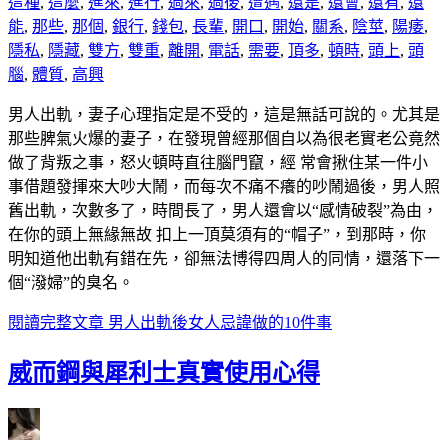
這種
,
這麼
,
進來
,
進行
,
過來
,
過後
,
遭遇
,
還是
,
還會
,
還有
,
還
能
,
那些
,
那個
,
銀行
,
錢包
,
長輩
,
開口
,
開始
,
關系
,
陰莖
,
陽痿
,
隱私
,
隱藏
,
雙方
,
雙重
,
離開
,
電話
,
需要
,
頂多
,
頓時
,
頭上
,
頭
腦
,
體質
,
高興
男人出軌，妻子心理指定是不受的，這是無話可說的。尤其是
那些脾氣火爆的妻子，在發現曾經那個自以為很老實老公竟然
做了背叛之事，怒火頓時直往腦門竄，經 常會揪住某一件小
事借題發揮來大吵大鬧，而每次不痛不癢的吵鬧過後，男人照
舊出軌，次數多了，時間長了，男人還會以“感情破裂”為由，
在你的頭上無緣無故 扣上一頂莫須有的“帽子”，到那時，你
明知道他出軌有錯在先，卻無法博得四周人的同情，還落下一
個“潑婦”的臭名。
閱讀完整文章
男人出軌後女人忌諱做的10件事
威而鋼與犀利士真實使用心得