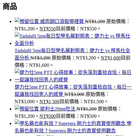
商品
威而鋼口溶錠哪裡買
NT$
1,200
原始價格：
NT$1,200。
NT$
550
目前價格：NT$550。
Tadalafil 5mg每日型學名藥對照表：健力士 vs 悍馬仕全
面分析
NT$
3,200
原始價格：NT$3,200。
NT$
1,600
目前
價格：NT$1,600。
健力仕5mg PTT 心得故事：從失落到重拾自信，每日一
錠讓我找回男人的感覺
NT$
3,000
原始價格：
NT$3,000。
NT$
1,500
目前價格：NT$1,500。
犀利士20mg吃法
NT$
1,200
原始價格：
NT$1,200。
NT$
500
目前價格：NT$500。
學
名藥也能有效？Supergra 剛力士的真實使用觀念