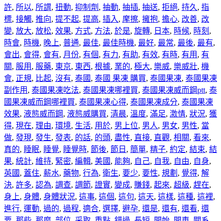
許
,
所以
,
所謂
,
扭動
,
抑制劑
,
抽動
,
抽插
,
抽送
,
拒絕
,
持久
,
指
標
,
接觸
,
推向
,
提不起
,
提高
,
插入
,
摩擦
,
擁抱
,
擔心
,
改善
,
改
變
,
放大
,
放松
,
效果
,
方式
,
方法
,
於是
,
旋轉
,
日本
,
時候
,
時刻
,
時會
,
時機
,
晚上
,
普通
,
最佳
,
最佳時機
,
最好
,
最常
,
最後
,
最有
,
會出
,
會得
,
會有
,
月份
,
有個
,
有力
,
有助
,
有效
,
有時
,
有用
,
有
關
,
服用
,
服藥
,
東京
,
東西
,
根據
,
業的
,
極大
,
樂威
,
樂威壯
,
機
會
,
正規
,
比起
,
沒有
,
泰國
,
泰國 果凍 購買
,
泰國果凍
,
泰國果凍
副作用
,
泰國果凍吃法
,
泰國果凍哪裡買
,
泰國果凍威而鋼ptt
,
泰
國果凍威而鋼哪裡買
,
泰國果凍心得
,
泰國果凍成分
,
泰國果凍
效果
,
液態威而鋼
,
液態威購買
,
清晨
,
溫度
,
滿足
,
激情
,
狀況
,
獲
得
,
現在
,
理由
,
環境
,
生活
,
用於
,
男上位
,
男人
,
男女
,
男性
,
當
做
,
發現
,
發生
,
發表
,
的話
,
的頭
,
盡性
,
直接
,
直觀
,
相關
,
看來
,
真的
,
睡眠
,
睡覺
,
睡覺時
,
節後
,
節日
,
簡單
,
精子
,
約定
,
結束
,
結
果
,
統計
,
維持
,
緊密
,
編輯
,
美國
,
能夠
,
自己
,
自我
,
自由
,
自身
,
英國
,
蓋住
,
薪水
,
藥物
,
行為
,
衛生
,
要少
,
要性
,
規劃
,
覺得
,
解
決
,
許多
,
認為
,
調查
,
調節
,
證實
,
變成
,
賺錢
,
起來
,
超級
,
趕在
,
身上
,
身體
,
身體狀況
,
這事
,
這個
,
這句
,
這天
,
這樣
,
這種
,
這裡
,
進行
,
運動
,
過的
,
過程
,
適合
,
選擇
,
避孕
,
還是
,
還有
,
還看
,
還
要
,
那些
,
那麼
,
部位
,
采取
,
重點
,
錯過
,
長短
,
開始
,
開車
,
關系
,