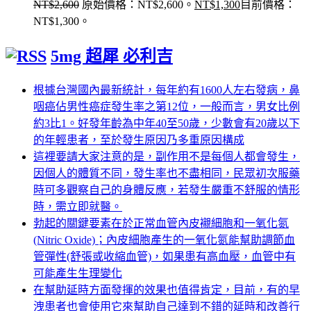
NT$
2,600
原始價格：NT$2,600。
NT$
1,300
目前價格：
NT$1,300。
5mg 超犀 必利吉
根據台灣國內最新統計，每年約有1600人左右發病，鼻
咽癌佔男性癌症發生率之第12位，一般而言，男女比例
約3比1。好發年齡為中年40至50歲，少數會有20歲以下
的年輕患者，至於發生原因乃多重原因構成
這裡要請大家注意的是，副作用不是每個人都會發生，
因個人的體質不同，發生率也不盡相同，民眾初次服藥
時可多觀察自己的身體反應，若發生嚴重不舒服的情形
時，需立即就醫。
勃起的關鍵要素在於正常血管內皮襯細胞和一氧化氮
(Nitric Oxide)；內皮細胞產生的一氧化氮能幫助調節血
管彈性(舒張或收縮血管)，如果患有高血壓，血管中有
可能產生生理變化
在幫助延時方面發揮的效果也值得肯定，目前，有的早
洩患者也會使用它來幫助自己達到不錯的延時和改善行