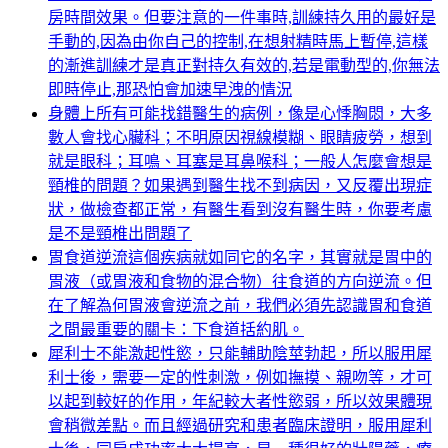
房時間效果。但要注意的一件事時,訓練持久用的最好是
手動的,因為由你自己的控制,在想射精時馬上暫停,這樣
的漸進訓練才是真正對持久有效的,若是電動型的,你無法
即時停止,那恐怕會加速早洩的情況
身體上所有可能找錯醫生的病例，像是心悸胸悶，大多
數人會找心臟科；不明原因視線模糊、眼睛疲勞，想到
就是眼科；耳鳴、耳塞是耳鼻喉科；一般人怎麼會想是
頸椎的問題？如果遇到醫生找不到病因，又反覆出現症
狀，做檢查都正常，有醫生看到沒有醫生時，你要考慮
是不是頸椎出問題了
胃食道逆流這個疾病就如同它的名字，其實就是胃中的
胃液（或胃液和食物的混合物）往食道的方向逆流。但
在了解為何胃液會逆流之前，我們必須先認識胃和食道
之間最重要的關卡：下食道括約肌。
犀利士不能激起性慾，只能輔助陰莖勃起，所以服用犀
利士後，需要一定的性刺激，例如撫摸、親吻等，才可
以起到較好的作用，年紀較大者性慾弱，所以效果體現
會稍微差點。而且經過研究和患者臨床證明，服用犀利