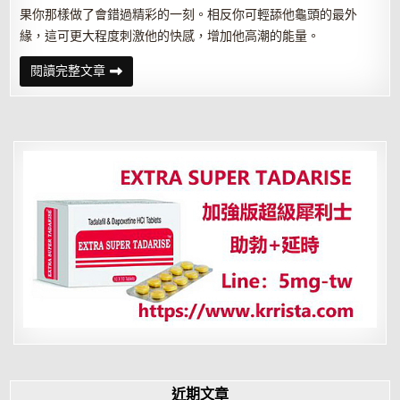
果你那樣做了會錯過精彩的一刻。相反你可輕舔他龜頭的最外
緣，這可更大程度刺激他的快感，增加他高潮的能量。
口
閱讀完整文章
活
三
字
訣
輕
松
拿
下
他
近期文章