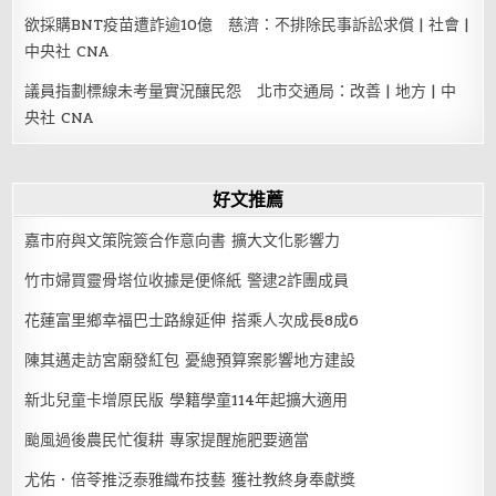
欲採購BNT疫苗遭詐逾10億 慈濟：不排除民事訴訟求償 | 社會 |
中央社 CNA
議員指劃標線未考量實況釀民怨 北市交通局：改善 | 地方 | 中
央社 CNA
好文推薦
嘉市府與文策院簽合作意向書 擴大文化影響力
竹市婦買靈骨塔位收據是便條紙 警逮2詐團成員
花蓮富里鄉幸福巴士路線延伸 搭乘人次成長8成6
陳其邁走訪宮廟發紅包 憂總預算案影響地方建設
新北兒童卡增原民版 學籍學童114年起擴大適用
颱風過後農民忙復耕 專家提醒施肥要適當
尤佑．倍苓推泛泰雅織布技藝 獲社教終身奉獻獎