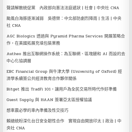
聲請解散統促黨 內政部向憲法法庭遞狀 | 社會 | 中央社 CNA
颱風白海豚逐漸減弱 吳德榮：中北部防劇烈降雨 | 生活 | 中央
社 CNA
AGC Biologics 透過與 Pyramid Pharma Services 開展策略合
作，在美國拓展充填包裝業務
Autheo 推出互聯網操作系統：為互聯網、區塊鏈和 AI 而設的去
中心化協調層
EBC Financial Group 與牛津大學 (University of Oxford) 經
濟學系續簽公共經濟教育合作夥伴關係
Bitget 推出 TradFi 101，讓用戶為全民交易所時代作好準備
Guest Supply 與 HAAN 簽署亞太區授權協議
想車震必學的車內準備及性交技巧
賴總統盼深化台日安全韌性合作 實現自由開放印太 | 政治 | 中
央社 CNA