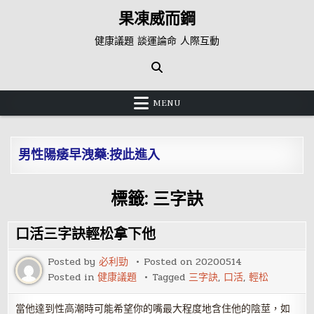
Skip
果凍威而鋼
to
content
健康議題 談運論命 人際互動
MENU
男性陽痿早洩藥:按此進入
標籤:
三字訣
口活三字訣輕松拿下他
Posted by
必利勁
Posted on
20200514
Posted in
健康議題
Tagged
三字訣
,
口活
,
輕松
當他達到性高潮時可能希望你的嘴最大程度地含住他的陰莖，如