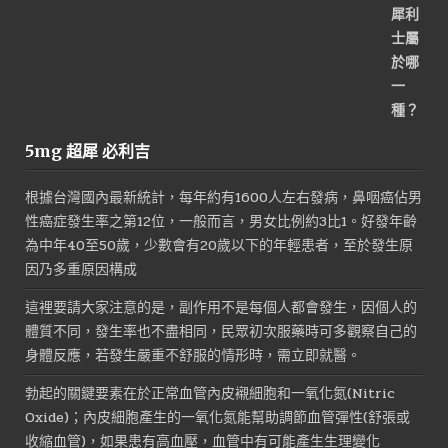
5mg 超犀 必利吉
根據台灣國內最新統計，每年約有1600人左右發病，鼻咽癌佔男
性癌症發生率之第12位，一般而言，男女比例約3比1。好發年齡
為中年40至50歲，少數會有20歲以下的年輕患者，至於發生原
因乃多重原因構成
這裡要請大家注意的是，副作用不是每個人都會發生，因個人的
體質不同，發生率也不盡相同，民眾初次服藥時可多觀察自己的
身體反應，若發生嚴重不舒服的情形時，需立即就醫。
勃起的關鍵要素在於正常血管內皮襯細胞和一氧化氮(Nitric
Oxide)；內皮細胞產生的一氧化氮能幫助調節血管彈性(舒張或
收縮血管)，如果患有高血壓，血管中有可能產生生理變化