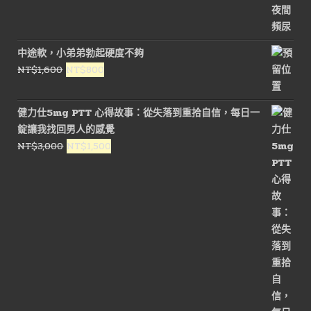
格：
格：
NT$2,800。
NT$1,500。
中途軟，小弟弟勃起硬度不夠
原
目
NT$
1,600
NT$
800
始
前
價
價
健力仕5mg PTT 心得故事：從失落到重拾自信，每日一
格：
格：
錠讓我找回男人的感覺
NT$1,600。
NT$800。
原
目
NT$
3,000
NT$
1,500
始
前
價
價
格：
格：
NT$3,000。
NT$1,500。