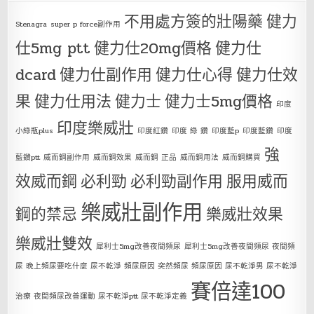
不用處方簽的壯陽藥
健力
Stenagra
super p force副作用
仕5mg ptt
健力仕20mg價格
健力仕
dcard
健力仕副作用
健力仕心得
健力仕效
果
健力仕用法
健力士
健力士5mg價格
印度
印度樂威壯
小綠瓶plus
印度紅鑽
印度 綠 鑽
印度藍p
印度藍鑽
印度
強
藍鑽ptt
威而鋼副作用
威而鋼效果
威而鋼 正品
威而鋼用法
威而鋼購買
效威而鋼
必利勁
必利勁副作用
服用威而
樂威壯副作用
鋼的禁忌
樂威壯效果
樂威壯雙效
犀利士5mg改善夜間頻尿
犀利士5mg改善夜間頻尿 夜間頻
尿 晚上頻尿要吃什麼 尿不乾淨 頻尿原因 突然頻尿 頻尿原因 尿不乾淨男 尿不乾淨
賽倍達100
治療 夜間頻尿改善運動 尿不乾淨ptt 尿不乾淨定義