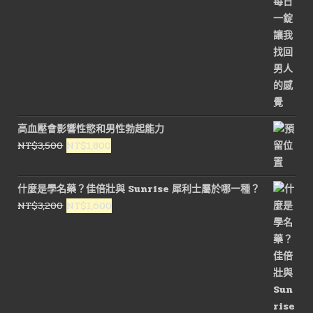
高血壓會影響性慾和男性勃起能力
原
目
NT$
3,500
NT$
1,800
始
前
價
價
什麼是學名藥？佳倍壯與 Sunrise 犀利士屬於哪一種？
格：
格：
原
目
NT$
3,200
NT$
1,600
NT$3,500。
NT$1,800。
始
前
價
價
格：
格：
NT$3,200。
NT$1,600。