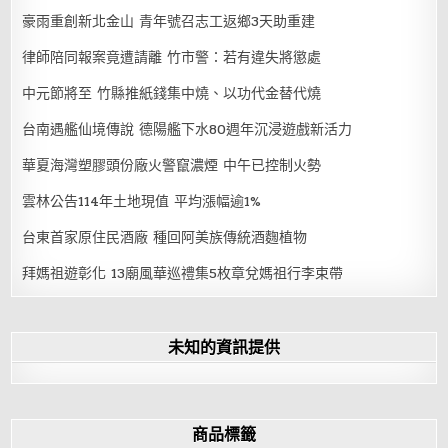
豪雨重創新北金山 青年號召志工返鄉3天助重建
律師陪同報案竟遭請離 竹市警：若有違失將懲處
中元節將至 竹縣推紙錢集中燒、以功代金替代燒
台南遇艦仙境傳說 德陽艦下水80週年沉浸遊戲新活力
華夏海灣塑膠頭份廠火警竄濃煙 中午已控制火勢
雲林公告114年土地現值 平均漲幅逾1%
台東首家原住民酒廠 種回阿美族傳統酒麴植物
拜媽祖遊彰化 13廟風華巡禮集5枚章兌媽祖行李束帶
未知的資訊提供
商品標籤