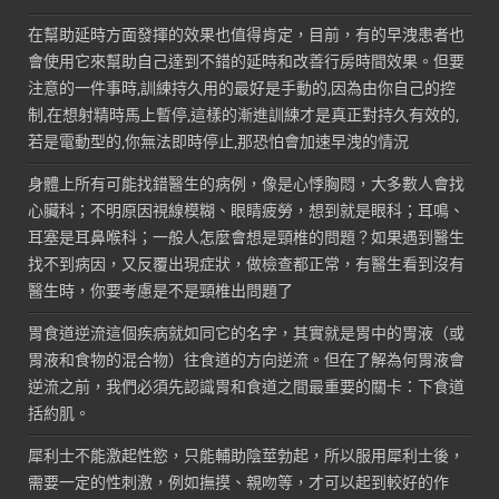
在幫助延時方面發揮的效果也值得肯定，目前，有的早洩患者也
會使用它來幫助自己達到不錯的延時和改善行房時間效果。但要
注意的一件事時,訓練持久用的最好是手動的,因為由你自己的控
制,在想射精時馬上暫停,這樣的漸進訓練才是真正對持久有效的,
若是電動型的,你無法即時停止,那恐怕會加速早洩的情況
身體上所有可能找錯醫生的病例，像是心悸胸悶，大多數人會找
心臟科；不明原因視線模糊、眼睛疲勞，想到就是眼科；耳鳴、
耳塞是耳鼻喉科；一般人怎麼會想是頸椎的問題？如果遇到醫生
找不到病因，又反覆出現症狀，做檢查都正常，有醫生看到沒有
醫生時，你要考慮是不是頸椎出問題了
胃食道逆流這個疾病就如同它的名字，其實就是胃中的胃液（或
胃液和食物的混合物）往食道的方向逆流。但在了解為何胃液會
逆流之前，我們必須先認識胃和食道之間最重要的關卡：下食道
括約肌。
犀利士不能激起性慾，只能輔助陰莖勃起，所以服用犀利士後，
需要一定的性刺激，例如撫摸、親吻等，才可以起到較好的作