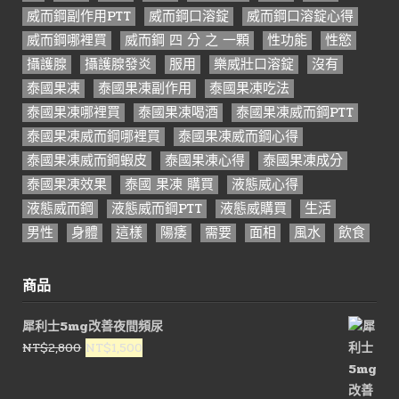
威而鋼副作用PTT
威而鋼口溶錠
威而鋼口溶錠心得
威而鋼哪裡買
威而鋼 四 分 之 一顆
性功能
性慾
攝護腺
攝護腺發炎
服用
樂威壯口溶錠
沒有
泰國果凍
泰國果凍副作用
泰國果凍吃法
泰國果凍哪裡買
泰國果凍喝酒
泰國果凍威而鋼PTT
泰國果凍威而鋼哪裡買
泰國果凍威而鋼心得
泰國果凍威而鋼蝦皮
泰國果凍心得
泰國果凍成分
泰國果凍效果
泰國 果凍 購買
液態威心得
液態威而鋼
液態威而鋼PTT
液態威購買
生活
男性
身體
這樣
陽痿
需要
面相
風水
飲食
商品
犀利士5mg改善夜間頻尿
原
目
NT$
2,800
NT$
1,500
始
前
價
價