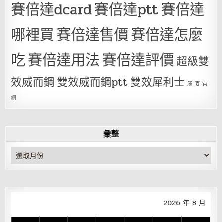
賽倍達dcard
賽倍達ptt
賽倍達
哪裡買
賽倍達售價
賽倍達怎麼
吃
賽倍達用法
賽倍達評價
超級雙
效威而鋼
雙效威而鋼ptt
雙效犀利士
騰 素 官
網
彙整
彙
整
2026 年 8 月