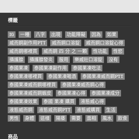
標籤
IG
一種
八字
出現
功能障礙
因為
如果
威而鋼副作用PTT
威而鋼口溶錠
威而鋼口溶錠心得
威而鋼哪裡買
威而鋼 四 分 之 一顆
性功能
性慾
攝護腺
攝護腺發炎
服用
樂威壯口溶錠
沒有
泰國果凍
泰國果凍副作用
泰國果凍吃法
泰國果凍哪裡買
泰國果凍喝酒
泰國果凍威而鋼PTT
泰國果凍威而鋼哪裡買
泰國果凍威而鋼心得
泰國果凍威而鋼蝦皮
泰國果凍心得
泰國果凍成分
泰國果凍效果
泰國 果凍 購買
液態威心得
液態威而鋼
液態威而鋼PTT
液態威購買
生活
男性
身體
這樣
陽痿
需要
面相
風水
飲食
商品