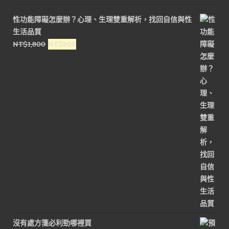
性功能障礙怎麼辦？心理、生理雙重解析，找回自信與性
生活品質
原
目
NT$
1,800
NT$
800
始
前
價
價
格：
格：
NT$1,800。
NT$800。
沒有處方箋必利勁哪裡買