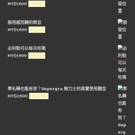
原
目
NT$
1,800
NT$
900
始
前
價
價
服用威而鋼的禁忌
格：
格：
原
目
NT$
1,600
NT$
800
NT$1,800。
NT$900。
始
前
價
價
必利勁可以每天吃嗎
格：
格：
原
目
NT$
1,800
NT$
900
NT$1,600。
NT$800。
始
前
價
價
格：
格：
NT$1,800。
NT$900。
學名藥也能有效？Supergra 剛力士的真實使用觀念
原
目
NT$
2,600
NT$
1,300
始
前
價
價
格：
格：
NT$2,600。
NT$1,300。