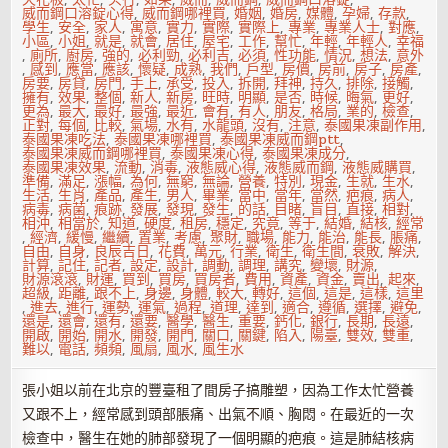
威而鋼口溶錠心得
,
威而鋼哪裡買
,
婚姻
,
婚房
,
媒體
,
孕婦
,
存款
,
學生
,
安全
,
家人
,
寓意
,
實力
,
實際
,
實際上
,
專業
,
專業人士
,
對應
,
小區
,
小姐
,
就是
,
就會
,
居住
,
屋宅
,
工作
,
幫忙
,
年輕
,
年輕人
,
幸福
,
廁所
,
廚房
,
強的
,
必利勁
,
必利吉
,
必須
,
性功能
,
情況
,
想法
,
意外
,
感到
,
應當
,
應該
,
懷疑
,
成熟
,
我們
,
戶型
,
房價
,
房前
,
房子
,
房產
,
房要
,
房貸
,
房門
,
手上
,
承受
,
投入
,
拆開
,
拜神
,
持久
,
排除
,
接觸
,
擁有
,
效果
,
整個
,
新人
,
新房
,
旺時
,
明顯
,
是否
,
時候
,
晦氣
,
更好
,
更為
,
最大
,
最好
,
最強
,
最近
,
會有
,
有人
,
朋友
,
格局
,
業的
,
檢查
,
正對
,
每個
,
比較
,
氣場
,
水有
,
水龍頭
,
沒有
,
注意
,
泰國果凍副作用
,
泰國果凍吃法
,
泰國果凍哪裡買
,
泰國果凍威而鋼ptt
,
泰國果凍威而鋼哪裡買
,
泰國果凍心得
,
泰國果凍成分
,
泰國果凍效果
,
流動
,
消毒
,
液態威心得
,
液態威而鋼
,
液態威購買
,
準備
,
滿足
,
漲幅
,
為何
,
無窮
,
無論
,
營養
,
特別
,
現金
,
生就
,
生水
,
生活
,
生肖
,
產品
,
產生
,
男人
,
畢業
,
當中
,
當年
,
當然
,
疤痕
,
病人
,
病毒
,
病菌
,
痕跡
,
發展
,
發現
,
發生
,
的話
,
目睹
,
盲目
,
直接
,
相對
,
相沖
,
相當於
,
知道
,
硬度
,
租房
,
穩定
,
究竟
,
等于
,
結婚
,
結核
,
經常
,
經濟
,
緩慢
,
繼續
,
置業
,
考慮
,
聚財
,
職場
,
能力
,
能治
,
能長
,
脹痛
,
自由
,
自身
,
良辰吉日
,
花費
,
萬元
,
行業
,
衛生
,
衛生間
,
衰敗
,
解決
,
計算
,
記住
,
記者
,
設定
,
設計
,
調動
,
調理
,
講究
,
變壞
,
財源
,
財源滾滾
,
財運
,
買到
,
買房
,
買房者
,
費用
,
資產
,
資金
,
賣出
,
起來
,
超級
,
距離
,
跟不上
,
身邊
,
身體
,
較大
,
轉好
,
這個
,
這是
,
這樣
,
這里
,
進去
,
進行
,
運勢
,
運氣
,
過程
,
道理
,
達到
,
適合
,
遵循
,
選擇
,
避免
,
還是
,
還會
,
還有
,
還要
,
醫學
,
醫生
,
重要
,
鈣化
,
銀行
,
長期
,
長遠
,
開啟
,
開始
,
開水
,
開發
,
開門
,
關口
,
關鍵
,
陷入
,
陽臺
,
雙效
,
雙重
,
難以
,
電話
,
頻頻
,
風扇
,
風水
,
風生水
張小姐以前在北京的豐臺租了間房子搞雕塑，因為工作太忙營養
又跟不上，經常感到頭部脹痛、出氣不順、胸悶。在最近的一次
檢查中，醫生在她的肺部發現了一個明顯的疤痕。這是肺結核病