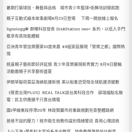
暑期打磨球技、舞藝與品格 城市青少年籃球×街舞培訓營起跑
親子互動式繪本故事劇場8月23日登場 下周一開放線上報名
Synology® 群暉科技發表 DiskStation neo+ 系列，以低入手門
檻享有高效能體驗
亞洲青年管弦樂團第10度來嘉 49組家庭展現「管樂之都」國際熱
情
桃喜親子藝術節好評延燒 青少年音樂展現新秀實力 8月9日壓軸
活動邀親子共享藝術盛夏
伊朗草擬荷莫茲海峽航運新規 美以船隻恐受阻全球航運添變數
《筱君台灣PLUS》REAL TALK談台美科技合作 薛瑞福點名聯
電：民主供應鏈不只靠台積電
國1甲線東段停滯20年 林政賢籲市府重啟規劃完善整體路網
爸爸不說的壓力！桃市衛生局教你識別情緒警訊 善用心理諮商
上山下海 !萬能科大室設系走出教室 特色教學激發設計創意