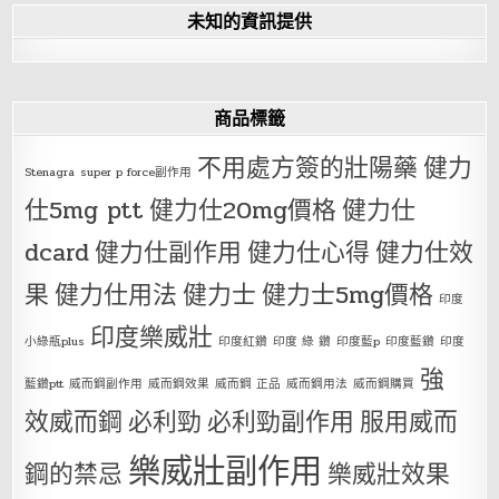
未知的資訊提供
商品標籤
不用處方簽的壯陽藥
健力
Stenagra
super p force副作用
仕5mg ptt
健力仕20mg價格
健力仕
dcard
健力仕副作用
健力仕心得
健力仕效
果
健力仕用法
健力士
健力士5mg價格
印度
印度樂威壯
小綠瓶plus
印度紅鑽
印度 綠 鑽
印度藍p
印度藍鑽
印度
強
藍鑽ptt
威而鋼副作用
威而鋼效果
威而鋼 正品
威而鋼用法
威而鋼購買
效威而鋼
必利勁
必利勁副作用
服用威而
樂威壯副作用
鋼的禁忌
樂威壯效果