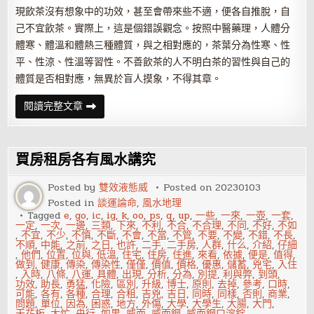
現飲茶沒有想象中的功效，甚至會帶來些不適，便各自推脫，自
己不宜飲茶。實際上，這是個錯誤觀念。按照中醫藥理，人體分
體寒、體溫和體熱三種體質，與之相對應的，茶葉分為性寒、性
平、性涼、性溫等習性。不善飲茶的人不明白茶的習性與自己的
體質是否相對應，無異於盲人摸象，不得其章。
教
閱讀完整文章
你
如
何
泡
一
買房租房各有風水講究
壺
好
茶
Posted by
雙效液態威
Posted on
20230103
Posted in
談運論命
,
風水地理
Tagged
e
,
go
,
ic
,
ig
,
k
,
oo
,
ps
,
q
,
up
,
一些
,
一來
,
一壺
,
一套
,
一定
,
一次
,
一邊
,
三類
,
下來
,
不利
,
不合
,
不合理
,
不同
,
不好
,
不如
,
不宜
,
不少
,
不慎
,
不斷
,
不會
,
不當
,
不管
,
不要
,
不變
,
不錯
,
不長
,
不順
,
中能
,
之前
,
之日
,
也許
,
二手
,
二手房
,
人群
,
什么
,
介紹
,
仔細
,
他們
,
位置
,
位與
,
低溫
,
住宅
,
住房
,
住進
,
來看
,
依據
,
便是
,
值得
,
做到
,
健康
,
傳染
,
傳染性
,
僅僅
,
價值
,
價格
,
優惠
,
儲蓄
,
兇宅
,
入住
,
入時
,
八條
,
八運
,
具體
,
出現
,
分析
,
分為
,
別提
,
利與弊
,
到頭
,
功效
,
助長
,
勇猛
,
化險
,
區別
,
升級
,
博士
,
原則
,
去掉
,
參考
,
口時
,
可能
,
各有
,
各種
,
合理
,
合租
,
吉兇
,
吉日
,
同時
,
同樣
,
否則
,
商業
,
問題
,
單位
,
因為
,
困惑
,
地方
,
外傷
,
大學
,
大學生
,
大腸
,
大門
,
天花板
,
太忙
,
央行
,
如果
,
威而
,
威而鋼
,
威而鋼口溶錠
,