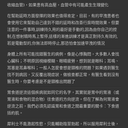
收縮血管)，如果患有高血壓，血管中有可能產生生理變化
在幫助延時方面發揮的效果也值得肯定，目前，有的早洩患者也
會使用它來幫助自己達到不錯的延時和改善行房時間效果。但要
注意的一件事時,訓練持久用的最好是手動的,因為由你自己的控
制,在想射精時馬上暫停,這樣的漸進訓練才是真正對持久有效的,
若是電動型的,你無法即時停止,那恐怕會加速早洩的情況
身體上所有可能找錯醫生的病例，像是心悸胸悶，大多數人會找
心臟科；不明原因視線模糊、眼睛疲勞，想到就是眼科；耳鳴、
耳塞是耳鼻喉科；一般人怎麼會想是頸椎的問題？如果遇到醫生
找不到病因，又反覆出現症狀，做檢查都正常，有醫生看到沒有
醫生時，你要考慮是不是頸椎出問題了
胃食道逆流這個疾病就如同它的名字，其實就是胃中的胃液（或
胃液和食物的混合物）往食道的方向逆流。但在了解為何胃液會
逆流之前，我們必須先認識胃和食道之間最重要的關卡：下食道
括約肌。
犀利士不能激起性慾，只能輔助陰莖勃起，所以服用犀利士後，