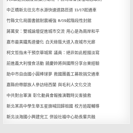
中正橋新北往北市水源快速道路匝道 11/17起通車
竹縣文化局圖書館耐震補強 8/19起階段性封館
蔣萬安：雙城論壇促進城市交流 用心是為兩岸和平
嘉市最美鐵馬道優化 白天綠蔭大道入夜城市光廊
柯文哲指未干預京華城案 議員：絕非如此輕描淡寫
前進義大利慢食活動 饒慶鈴將與國際分享台東經驗
助中市自由國小圓棒球夢 救國團義工募款捐交通車
嘉縣府帶鄒族人參訪紐西蘭 與毛利人文化交流
中共對台軍演 彰化動員會報推演戰時災害搶救
新北某高中學生舉五星旗喊回歸祖國 校方追蹤輔導
新北淡海國小興建完工 併設社福中心助長輩共融