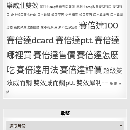
樂威壯雙效
犀利士5mg改善夜間頻尿
犀利士5mg改善夜間頻尿 夜間頻
尿 晚上頻尿要吃什麼 尿不乾淨 頻尿原因 突然頻尿 頻尿原因 尿不乾淨男 尿不乾淨
賽倍達100
治療 夜間頻尿改善運動 尿不乾淨ptt 尿不乾淨定義
賽倍達dcard
賽倍達ptt
賽倍達
哪裡買
賽倍達售價
賽倍達怎麼
吃
賽倍達用法
賽倍達評價
超級雙
效威而鋼
雙效威而鋼ptt
雙效犀利士
騰 素 官
網
彙整
彙