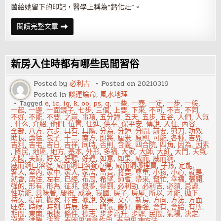
菌給她留下的印記，醫學上稱為“鈣化灶”。
買
閱讀完整文章
房
租
房
各
有
新房入住時都有哪些民間習俗
風
水
講
Posted by
必利吉
Posted on
20210319
究
Posted in
談運論命
,
風水地理
Tagged
e
,
ic
,
ig
,
k
,
oo
,
ps
,
q
,
一些
,
一壺
,
一定
,
一步
,
一般
,
一起
,
一邊
,
一面鏡子
,
七步
,
三個
,
上要
,
下來
,
不可
,
不吉
,
不同
,
不好
,
不能
,
不要
,
之前
,
事項
,
五分鐘
,
五天
,
五步
,
五谷
,
人們
,
人氣
,
什么
,
介紹
,
他們
,
位置
,
住進
,
供奉
,
保平安
,
傳說
,
入住
,
內容
,
全部
,
八方
,
六步
,
具有
,
具體
,
分為
,
分鐘
,
分開
,
前要
,
剪刀
,
功效
,
助長
,
勇猛
,
包子
,
十二
,
南方
,
即將
,
厘米
,
原則
,
可能
,
各種
,
吉兇
,
吉利
,
吉宅
,
吉日
,
吉祥
,
同時
,
否則
,
含義
,
四合院
,
四角
,
因為
,
因素
,
國民
,
地區
,
地方
,
基本
,
外形
,
多福
,
大家
,
大師
,
大紅
,
大門
,
天氣
,
太陽
,
夫婦
,
好友
,
好聽
,
好運
,
如意
,
如果
,
威而
,
威而鋼
,
威而鋼口溶錠
,
威而鋼口溶錠心得
,
威而鋼哪裡買
,
子孫
,
定能
,
客人
,
室內
,
家中
,
家人
,
家居
,
富貴
,
將要
,
尊重
,
小孩
,
小心
,
就是
,
就會
,
居住
,
左右
,
已經
,
布局
,
希望
,
師會
,
帶來
,
幫忙
,
幸福
,
張開
,
強的
,
形有
,
形為
,
征兆
,
很多
,
得到
,
必利勁
,
必利吉
,
必須
,
忌諱
,
性功能
,
意味著
,
慶祝
,
成為
,
我國
,
房子
,
房屋
,
所以
,
才能
,
拋下
,
持久
,
提前
,
搬家
,
擇吉
,
據說
,
效果
,
文章
,
新房
,
方向
,
方法
,
方面
,
旺盛
,
時候
,
時刻
,
時辰
,
晚上
,
晦氣
,
最好
,
最強
,
會有
,
會給
,
有所
,
期間
,
東南
,
根據
,
條件
,
標志
,
步步高升
,
步驟
,
民間
,
氣場
,
決定
,
沒有
,
沸騰
,
注意
,
泰國果凍副作用
,
泰國果凍吃法
,