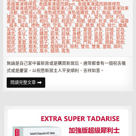
泰國果凍哪裡買
,
泰國果凍威而鋼ptt
,
泰國果凍威而鋼哪裡買
,
泰國果凍威而鋼心得
,
泰國果凍心得
,
泰國果凍成分
,
泰國果凍效果
,
活動
,
液態威心得
,
液態威而鋼
,
液態威購買
,
為主
,
無論
,
燒開
,
爐灶
,
物品
,
理論
,
環境
,
生氣
,
生活
,
產品
,
男人
,
當作
,
發財
,
的話
,
盡量
,
盤子
,
目的
,
相同
,
相對
,
相當於
,
相關
,
硬度
,
祈求
,
神位
,
福壽
,
福多
,
福氣
,
禮物
,
禮貌
,
空氣
,
等于
,
算是
,
簡單
,
經常
,
綠化
,
繼續
,
習俗
,
老人
,
能治
,
自己
,
芝麻
,
西南
,
要注
,
要選
,
許多
,
詳細
,
認為
,
講究
,
象征
,
財源
,
購買
,
起來
,
超級
,
身體
,
這個
,
這是
,
這樣
,
這里
,
通過
,
進入
,
進新
,
運勢
,
運大
,
過上
,
過來
,
選擇
,
邀請
,
還有
,
邪惡
,
鄰居
,
重要
,
重視
,
鏡子
,
長久
,
長壽
,
門前
,
門有
,
門窗
,
開啟
,
開始
,
開花
,
開運
,
關系
,
關鍵
,
關鍵時刻
,
限制
,
雙效
,
雙重
,
靈驗
,
順利
,
頭的
,
頭頂
,
風俗
,
風水
,
饅頭
,
魔鬼
無論是自己家中蓋新房或是購買新居后，通常都會有一個祝吉儀
式或是慶宴，以祝愿新居主人平安順利、吉祥如意。
新
閱讀完整文章
房
入
住
時
都
有
哪
些
民
間
習
俗