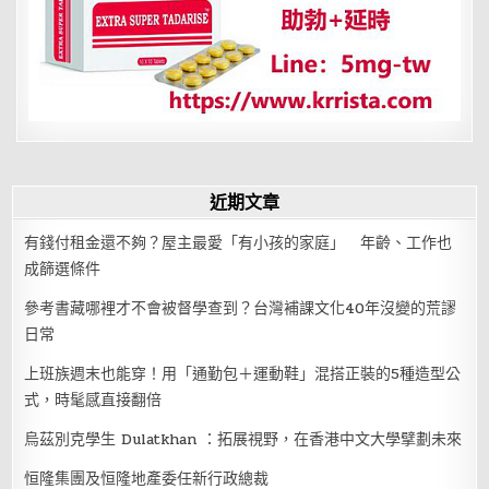
近期文章
有錢付租金還不夠？屋主最愛「有小孩的家庭」 年齡、工作也
成篩選條件
參考書藏哪裡才不會被督學查到？台灣補課文化40年沒變的荒謬
日常
上班族週末也能穿！用「通勤包＋運動鞋」混搭正裝的5種造型公
式，時髦感直接翻倍
烏茲別克學生 Dulatkhan ：拓展視野，在香港中文大學擘劃未來
恒隆集團及恒隆地產委任新行政總裁