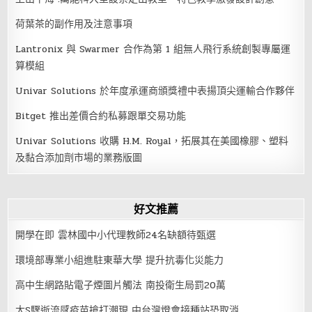
荷葉茶的副作用及注意事項
Lantronix 與 Swarmer 合作為第 1 組無人飛行系統創製專屬運
算模組
Univar Solutions 於年度承運商頒獎禮中表揚頂尖運輸合作夥伴
Bitget 推出差價合約私募跟單交易功能
Univar Solutions 收購 H.M. Royal，拓展其在美國橡膠、塑料
及黏合添加劑市場的業務版圖
好文推薦
開學在即 雲林國中小代理教師24名缺額待甄選
環境部專業小組進駐東華大學 提升抗毒化災能力
高中生網路貼電子煙圖片觸法 南投衛生局罰20萬
大S驟逝流感疫苗搶打潮現 中台灣燈會接種站恐取消