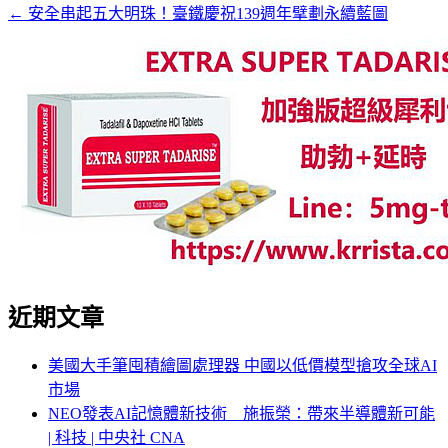
← 安全串起五大明珠！臺鐵慶祝139週年擘劃永續藍圖
近期文章
美國大手筆囤積繪圖處理器 中國以低價模型搶攻全球AI
市場
NEO發表AI記憶體新技術 施振榮：帶來半導體新可能
| 科技 | 中央社 CNA