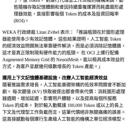
了 7 億 Token。 對運行代理型工作流程的機構來說，動
態隨機存取記憶體飽和會因持續重複運算而耗盡圖形處
理器效能，直接影響每個 Token 的成本及投資回報率
(ROI)。
WEKA 行政總裁 Liran Zvibel 表示：「推論瓶頸在於圖形處理
器能使用多少有效記憶體。 這些結果證明，人工智能 Token
的經濟效益問題無法單靠硬件解決，而是必須消除記憶體牆，
這才是真正限制現有硬件能力的瓶頸。 在 OCI 上運行配備
Augmented Memory Grid 的 NeuralMesh，能以極具成本效益的
方式，為客戶呈獻幾何級數增長的 Token 產能。」
運用上下文記憶體基礎設施，改變人工智能經濟效益
隨著推論需求增長，人工智能基礎架構的低效率問題會不斷加
劇。 每次鍵值 (KV) 快取被逐出都會帶來代價：消耗圖形處理
器週期、增加延遲、影響用戶體驗，以及提高每個所服務
Token 的成本。 對於輸入動輒達 100,000 Token 或以上的長上
下文及代理型工作負載而言，這筆代價絕非無關痛癢的誤差。
這直接撼動每個運行生產級人工智能的機構之單位經濟模型。