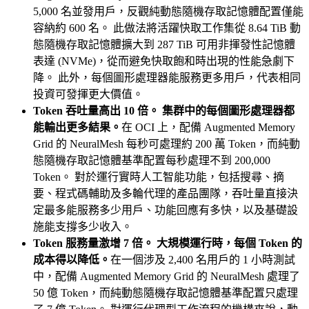
5,000 名並發用戶，反觀純動態隨機存取記憶體配置僅能
容納約 600 名。 此做法將活躍快取工作集從 8.64 TiB 動
態隨機存取記憶體擴大到 287 TiB 可用非揮發性記憶體
表達 (NVMe)，從而避免快取飽和時出現的性能急劇下
降。 此外，每個圖形處理器能服務更多用戶，代表相同
投資可發揮更大價值。
Token 吞吐量高出 10 倍。 集群中的每個圖形處理器都
能輸出更多結果。
在 OCI 上，配備 Augmented Memory
Grid 的 NeuralMesh 每秒可處理約 200 萬 Token，而純動
態隨機存取記憶體基準配置每秒處理不到 200,000
Token。 對於運行實時人工智能功能，包括搜尋、摘
要、程式碼輔助及多輪代理的產品團隊，吞吐量直接決
定最多能服務多少用戶、功能回應有多快，以及基礎設
施能支撐多少收入。
Token 服務量激增 7 倍。 大規模運行時，每個 Token 的
成本得以降低。
在一個涉及 2,400 名用戶的 1 小時測試
中，配備 Augmented Memory Grid 的 NeuralMesh 處理了
50 億 Token，而純動態隨機存取記憶體基準配置只處理