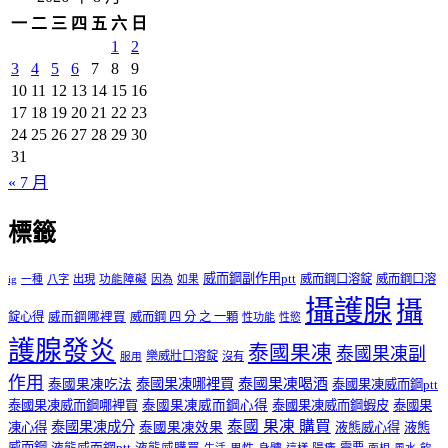
一
二
三
四
五
六
日
1
2
3
4
5
6
7
8
9
10
11
12
13
14
15
16
17
18
19
20
21
22
23
24
25
26
27
28
29
30
31
« 7 月
標籤
威而鋼副作用ptt
威而鋼口溶錠
威而鋼口溶
ig
一種
八字
出現
功能障礙
因為
如果
攝護腺
攝
錠心得
威而鋼哪裡買
威而鋼 四 分 之 一顆
性功能
性慾
護腺發炎
泰國果凍
泰國果凍副
樂威壯口溶錠
沒有
服用
作用
泰國果凍哪裡買
泰國果凍喝酒
泰國果凍吃法
泰國果凍威而鋼ptt
泰國果凍威而鋼哪裡買
泰國果凍威而鋼心得
泰國果凍威而鋼蝦皮
泰國果
泰國 果凍 購買
泰國果凍成分
凍心得
泰國果凍效果
液態威心得
液態
威而鋼
液態威而鋼ptt
液態威購買
男性
陽痿
需要
生活
這樣
面相
風水
飲