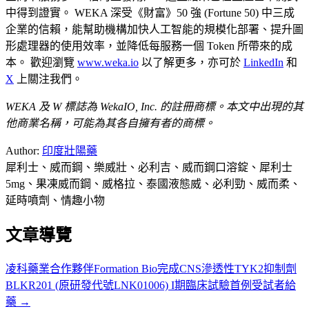
中得到證實。 WEKA 深受《財富》50 強 (Fortune 50) 中三成
企業的信賴，能幫助機構加快人工智能的規模化部署、提升圖
形處理器的使用效率，並降低每服務一個 Token 所帶來的成
本。 歡迎瀏覽
www.weka.io
以了解更多，亦可於
LinkedIn
和
X
上關注我們。
WEKA 及 W 標誌為 WekaIO, Inc. 的註冊商標。本文中出現的其
他商業名稱，可能為其各自擁有者的商標。
Author:
印度壯陽藥
犀利士、威而鋼、樂威壯、必利吉、威而鋼口溶錠、犀利士
5mg、果凍威而鋼、威格拉、泰國液態威、必利勁、威而柔、
延時噴劑、情趣小物
文章導覽
凌科藥業合作夥伴Formation Bio完成CNS滲透性TYK2抑制劑
BLKR201 (原研發代號LNK01006) I期臨床試驗首例受試者給
藥 →