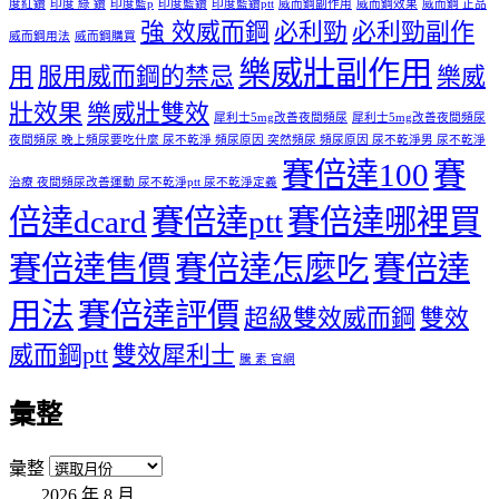
度紅鑽
印度 綠 鑽
印度藍p
印度藍鑽
印度藍鑽ptt
威而鋼副作用
威而鋼效果
威而鋼 正品
強 效威而鋼
必利勁
必利勁副作
威而鋼用法
威而鋼購買
樂威壯副作用
用
服用威而鋼的禁忌
樂威
壯效果
樂威壯雙效
犀利士5mg改善夜間頻尿
犀利士5mg改善夜間頻尿
夜間頻尿 晚上頻尿要吃什麼 尿不乾淨 頻尿原因 突然頻尿 頻尿原因 尿不乾淨男 尿不乾淨
賽倍達100
賽
治療 夜間頻尿改善運動 尿不乾淨ptt 尿不乾淨定義
倍達dcard
賽倍達ptt
賽倍達哪裡買
賽倍達售價
賽倍達怎麼吃
賽倍達
用法
賽倍達評價
超級雙效威而鋼
雙效
威而鋼ptt
雙效犀利士
騰 素 官網
彙整
彙整
2026 年 8 月