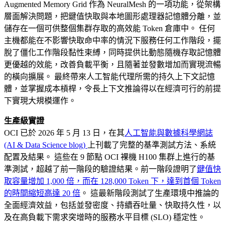
Augmented Memory Grid 作為 NeuralMesh 的一項功能，從架構
層面解決問題，把鍵值快取與本地圖形處理器記憶體分離，並
儲存在一個可供整個集群存取的高效能 Token 倉庫中。 任何
主機都能在不影響快取命中率的情況下服務任何工作階段，擺
脫了僵化工作階段黏性束縛，同時提供比動態隨機存取記憶體
更優越的效能，改善負載平衡，且隨著並發數增加而實現流暢
的橫向擴展。 最終帶來人工智能代理所需的持久上下文記憶
體，並掌握成本槓桿，令長上下文推論得以在經濟可行的前提
下實現大規模運作。
生產級實證
OCI 已於 2026 年 5 月 13 日，在其
人工智能與數據科學網誌
(AI & Data Science blog)
上刊載了完整的基準測試方法、系統
配置及結果。 這些在 9 節點 OCI 裸機 H100 集群上進行的基
準測試，超越了前一階段的驗證結果。前一階段證明了
鍵值快
取容量增加 1,000 倍，而在 128,000 Token 下，達到首個 Token
的時間縮短高達 20 倍
。 這最新階段測試了生產環境中推論的
全面經濟效益，包括並發密度、持續吞吐量、快取持久性，以
及在高負載下需求突增時的服務水平目標 (SLO) 穩定性。