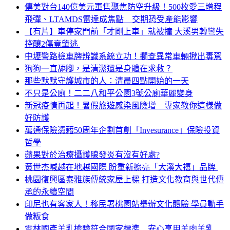
傳美對台140億美元軍售聚焦防空升級！500枚愛三增程
飛彈、LTAMDS雷達成焦點 交期恐受產能影響
【有片】車停家門前「才剛上車」就被撞 大溪男轉彎失
控釀2傷竟肇逃
中壢警路檢車牌辨識系統立功！攔查異常車輛揪出毒駕
狗狗一直舔腳，是清潔還是身體在求救？
那些默默守護城市的人：清晨四點開始的一天
不只是公廁！二二八和平公園3號公廁華麗變身
新冠疫情再起！暑假旅遊感染風險增 專家教你這樣做
好防護
萬通保險憑藉50周年企劃首創「Invesurance」保險投資
哲學
蘋果對於治療攝護腺發炎有沒有好處?
黃世杰喊越在地越國際 盼重新擦亮「大溪大禧」品牌
桃園復興區泰雅族傳統家屋上樑 打造文化教育與世代傳
承的永續空間
印尼也有客家人！移民署桃園站舉辦文化體驗 學員動手
做粄食
雲林國產羊乳檢驗符合國家標準 安心享用羊肉羊乳