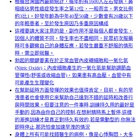
根據台灣國內最新統計，每年約有1600人左右發病，鼻
咽癌佔男性癌症發生率之第12位，一般而言，男女比例
約3比1。好發年齡為中年40至50歲，少數會有20歲以下
的年輕患者，至於發生原因乃多重原因構成
這裡要請大家注意的是，副作用不是每個人都會發生，
因個人的體質不同，發生率也不盡相同，民眾初次服藥
時可多觀察自己的身體反應，若發生嚴重不舒服的情形
時，需立即就醫。
勃起的關鍵要素在於正常血管內皮襯細胞和一氧化氮
(Nitric Oxide)；內皮細胞產生的一氧化氮能幫助調節血
管彈性(舒張或收縮血管)，如果患有高血壓，血管中有
可能產生生理變化
在幫助延時方面發揮的效果也值得肯定，目前，有的早
洩患者也會使用它來幫助自己達到不錯的延時和改善行
房時間效果。但要注意的一件事時,訓練持久用的最好是
手動的,因為由你自己的控制,在想射精時馬上暫停,這樣
的漸進訓練才是真正對持久有效的,若是電動型的,你無法
即時停止,那恐怕會加速早洩的情況
身體上所有可能找錯醫生的病例，像是心悸胸悶，大多