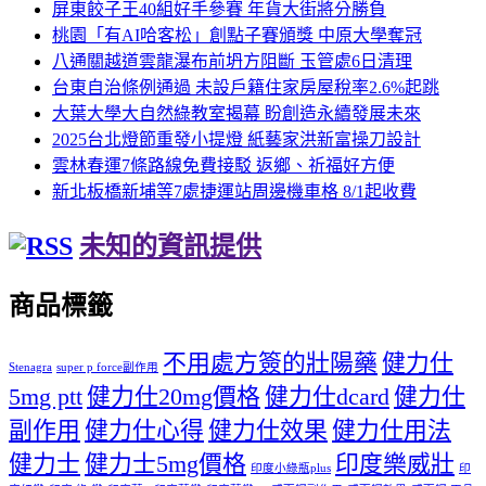
屏東餃子王40組好手參賽 年貨大街將分勝負
桃園「有AI哈客松」創點子賽頒獎 中原大學奪冠
八通關越道雲龍瀑布前坍方阻斷 玉管處6日清理
台東自治條例通過 未設戶籍住家房屋稅率2.6%起跳
大葉大學大自然綠教室揭幕 盼創造永續發展未來
2025台北燈節重發小提燈 紙藝家洪新富操刀設計
雲林春運7條路線免費接駁 返鄉、祈福好方便
新北板橋新埔等7處捷運站周邊機車格 8/1起收費
未知的資訊提供
商品標籤
不用處方簽的壯陽藥
健力仕
Stenagra
super p force副作用
5mg ptt
健力仕20mg價格
健力仕dcard
健力仕
副作用
健力仕心得
健力仕效果
健力仕用法
健力士
健力士5mg價格
印度樂威壯
印度小綠瓶plus
印