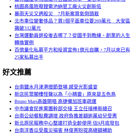
桃園高風險廢鋰電池納管工廠火災創新低
暴雨天災又遇股災 7月新案買氣倒頭栽
北市車位變奢侈品？買1個平面車位要269萬元 大安區
飆破332萬元
台灣運動員退役後去哪了？從國手到教練、創業的人生
轉換實例
百億量化私募平方和投資宣佈1億元自購，7月以來已有
25家私募出手
好文推薦
台南鹽水月津港燈節登場 感受光影盛宴
新店民眾閣樓怪聲以為「小精靈」原來是五色鳥
Bruno Mars高雄開唱 高捷備加班車疏運
中市議會民進黨團幹部交接 王立任接棒新總召
台南公幼餐點費調增 政府負擔差額逾萬幼兒受惠
新北原民服務中心整建打造全齡使用 估9月底發包
台南洋香瓜受風災損害 林俊憲盼提高總額補助