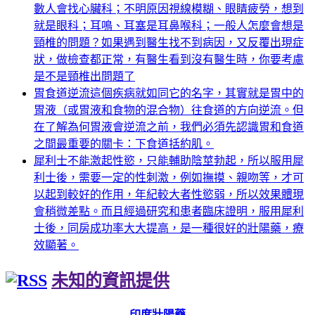
數人會找心臟科；不明原因視線模糊、眼睛疲勞，想到
就是眼科；耳鳴、耳塞是耳鼻喉科；一般人怎麼會想是
頸椎的問題？如果遇到醫生找不到病因，又反覆出現症
狀，做檢查都正常，有醫生看到沒有醫生時，你要考慮
是不是頸椎出問題了
胃食道逆流這個疾病就如同它的名字，其實就是胃中的
胃液（或胃液和食物的混合物）往食道的方向逆流。但
在了解為何胃液會逆流之前，我們必須先認識胃和食道
之間最重要的關卡：下食道括約肌。
犀利士不能激起性慾，只能輔助陰莖勃起，所以服用犀
利士後，需要一定的性刺激，例如撫摸、親吻等，才可
以起到較好的作用，年紀較大者性慾弱，所以效果體現
會稍微差點。而且經過研究和患者臨床證明，服用犀利
士後，同房成功率大大提高，是一種很好的壯陽藥，療
效顯著。
未知的資訊提供
印度壯陽藥