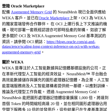
登陸 Oracle Marketplace
配備
Augmented Memory Grid
的 NeuralMesh 現已全面供應給
WEKA 客戶，並已在
Oracle Marketplace
上架，OCI 為 WEKA
的獨家雲端發佈合作夥伴。 在 OCI 上運行長上下文推論的機
構，現可部署一套既經認證亦可即時投產的架構。 如欲了解
更多關於 OCI 及 WEKA Augmented Memory Grid 基準測試的
資訊，請參閱 OCI 網誌：
https://blogs.oracle.com/ai-and-
datascience/scaling-long-context-inference-on-oci-with-wekas-
augmented-memory-grid
。
關於 WEKA
WEKA 是專注於人工智能數據與記憶體基礎設施的公司，正
在革新代理型人工智能的經濟效益。 NeuralMesh
平台融合
高效能數據儲存與擴充的圖形處理器記憶體，為企業、人工智
能雲端服務商及人工智能建構者提供統一基礎，以應對訓練、
推論及代理型工作負載。 透過 Augmented Memory Grid，
NeuralMesh 能把圖形處理器記憶體容量擴展 1,000 倍，將達到
首個 Token 的時間縮短高達 20 倍，並在相同圖形處理器佔用
空間下服務多 10 倍的並發用戶，這些結果已在生產基準測試