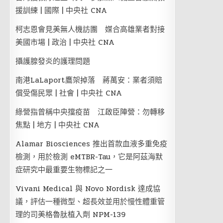
援訓練 | 國際 | 中央社 CNA
柯志恩會見美無人機訪團 媒合高雄業者對接
美國市場 | 政治 | 中央社 CNA
攝護腺發炎的護理問題
南港LaLaport鷹架掉落 蔣萬安：業者須賠
償受傷民眾 | 社會 | 中央社 CNA
綠營指曾稱中央擋疫苗 江啟臣陣營：勿轉移
焦點 | 地方 | 中央社 CNA
Alamar Biosciences 推出首款血液多重免疫
檢測，用於檢測 eMTBR-Tau，它是阿茲海默
症研究中最重要生物標記之一
Vivani Medical 與 Novo Nordisk 達成協
議，評估一種微型、超長效並用於慢性體重管
理的司美格魯肽植入劑 NPM-139