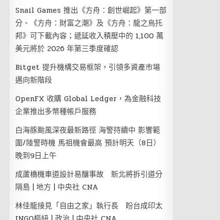
Snail Games 推出《方舟：創世崛起》第一部
分、《方舟：財富之潮》及《方舟：龍之烏托
邦》可下載內容；遞延收入積壓中的 1,100 萬
美元將於 2026 年第三季度確認
Bitget 提升機構交易框架，引領多資產市場
邁向新階段
OpenFX 收購 Global Ledger，為金融科技
企業推出多幣種帳戶服務
白海豚颱風深夜最新路徑 海警持續中 影響範
圍/陸警時機 馬祖機會最高 預計明天（8日）
晚到9日上午
成蘆橋機車道設計易釀事故 新北將拆引道分
隔島 | 地方 | 中央社 CNA
林佳龍接見「自由之家」執行長 盼台成印太
INGO樞紐 | 政治 | 中央社 CNA