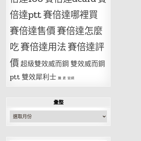
倍達ptt
賽倍達哪裡買
賽倍達售價
賽倍達怎麼
吃
賽倍達用法
賽倍達評
價
超級雙效威而鋼
雙效威而鋼
ptt
雙效犀利士
騰 素 官網
彙整
彙
整