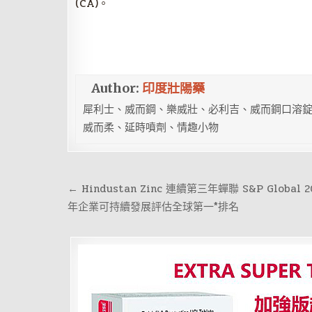
(CA)。
Author:
印度壯陽藥
犀利士、威而鋼、樂威壯、必利吉、威而鋼口溶錠
威而柔、延時噴劑、情趣小物
文
← Hindustan Zinc 連續第三年蟬聯 S&P Global 2
章
年企業可持續發展評估全球第一*排名
導
覽