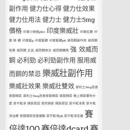
副作用
健力仕心得
健力仕效果
健力仕用法
健力士
健力士5mg
價格
印度樂威壯
印度小綠瓶plus
印度紅鑽
印
度 綠 鑽
印度藍p
印度藍鑽
印度藍鑽ptt
威而鋼副作用
威而鋼
強 效威而
效果
威而鋼 正品
威而鋼用法
威而鋼購買
鋼
必利勁
必利勁副作用
服用威
樂威壯副作用
而鋼的禁忌
樂威壯效果
樂威壯雙效
犀利士5mg改善
夜間頻尿
犀利士5mg改善夜間頻尿 夜間頻尿 晚上頻尿要吃什
麼 尿不乾淨 頻尿原因 突然頻尿 頻尿原因 尿不乾淨男 尿不乾
賽
淨治療 夜間頻尿改善運動 尿不乾淨ptt 尿不乾淨定義
倍達100
賽倍達dcard
賽