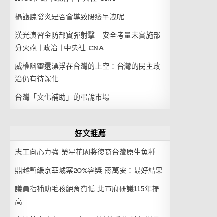
攝護腺發炎是否會導致陽痿早洩呢
漢光演習金防部實彈射擊 安全考量未實施部
分火砲 | 政治 | 中央社 CNA
威權幽靈還漂浮在台灣的上空：台灣的民主政
治仍有待深化
台灣「文化補助」的弔詭市場
好文推薦
志工向心力強 榮星花園將復育台灣原生魚種
鼎越暫緩京華城案20%容獎 蔣萬安：最好結果
議員指補助毛孩絕育費低 北市府研議115年提
高