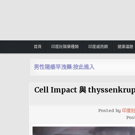
Skip
to
content
首頁
印度壯陽藥種類
印度威而鋼
健康議題
男性陽痿早洩藥:按此進入
Cell Impact 與 thyssenkr
Posted by
印度
Pos