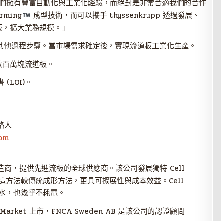
們擁有豐富自動化與工業化經驗，而絕對是非常合適我們的合作
rming
成型技術，而可以攜手 thyssenkrupp 透過發展、
板，擴大業務規模。」
科技與其他過程步驟。當市場需求確定後，實現流道板工業化生產。
數百萬塊流道板。
(LOI)。
聯絡人
com
電解槽製造商，提供先進流板的全球供應商。該公司發展獨特 Cell
方法較傳統成形方法，更具可擴展性與成本效益。Cell
水，也幾乎不耗電。
rowth Market 上市，FNCA Sweden AB 是該公司的認證顧問