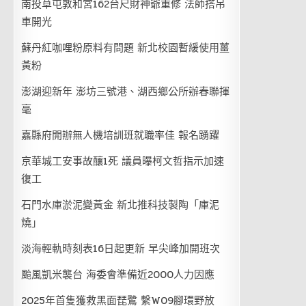
南投草屯敦和宮162台尺財神爺重修 法師搭吊
車開光
蘇丹紅咖哩粉原料有問題 新北校園暫緩使用薑
黃粉
澎湖迎新年 澎坊三號港、湖西鄉公所辦春聯揮
毫
嘉縣府開辦無人機培訓班就職率佳 報名踴躍
京華城工安事故釀1死 議員曝柯文哲指示加速
復工
石門水庫淤泥變黃金 新北推科技製陶「庫泥
燒」
淡海輕軌時刻表16日起更新 早尖峰加開班次
颱風凱米襲台 海委會準備近2000人力因應
2025年首隻獲救黑面琵鷺 繫W09腳環野放