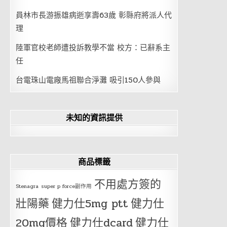
員林市長游振雄病逝享壽63歲 彰縣府將派人代
理
陸軍官校老師遭投訴教學不當 校方：已辭系主
任
台電珠山電廠馬祖聯合淨灘 吸引150人參與
未知的資訊提供
商品標籤
不用處方簽的
Stenagra
super p force副作用
壯陽藥
健力仕5mg ptt
健力仕
20mg價格
健力仕dcard
健力仕