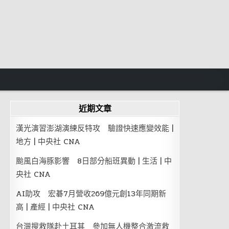
近期文章
漢光演習澎湖演練反特攻 驗證快速應變效能 |
地方 | 中央社 CNA
颱風白海豚影響 8日部分船班異動 | 生活 | 中
央社 CNA
AI助攻 宏碁7月營收269億元創13年同期新
高 | 產經 | 中央社 CNA
台灣搜救隊赴土耳其 參加無人機整合激流救