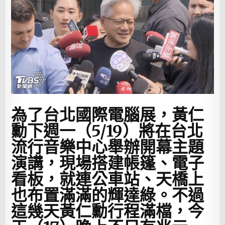
為了台北國際電腦展，黃仁
勳下週一（5/19）將在台北
流行音樂中心舉辦開幕主題
演講，現場搭建帳篷、電子
看板，就連公車站、天橋上
也布置滿滿的輝達綠。不過
這幾天黃仁勳行程滿檔，今