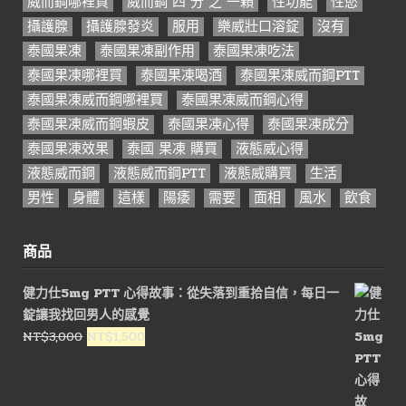
威而鋼哪裡買
威而鋼 四 分 之 一顆
性功能
性慾
攝護腺
攝護腺發炎
服用
樂威壯口溶錠
沒有
泰國果凍
泰國果凍副作用
泰國果凍吃法
泰國果凍哪裡買
泰國果凍喝酒
泰國果凍威而鋼PTT
泰國果凍威而鋼哪裡買
泰國果凍威而鋼心得
泰國果凍威而鋼蝦皮
泰國果凍心得
泰國果凍成分
泰國果凍效果
泰國 果凍 購買
液態威心得
液態威而鋼
液態威而鋼PTT
液態威購買
生活
男性
身體
這樣
陽痿
需要
面相
風水
飲食
商品
健力仕5mg PTT 心得故事：從失落到重拾自信，每日一
錠讓我找回男人的感覺
原
目
NT$
3,000
NT$
1,500
始
前
價
價
格：
格：