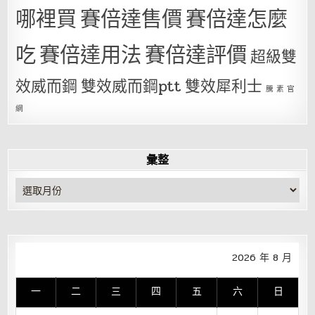
哪裡買
賽倍達售價
賽倍達怎麼
吃
賽倍達用法
賽倍達評價
超級雙
效威而鋼
雙效威而鋼ptt
雙效犀利士
騰 素 官
網
彙整
彙
整
2026 年 8 月
一
二
三
四
五
六
日