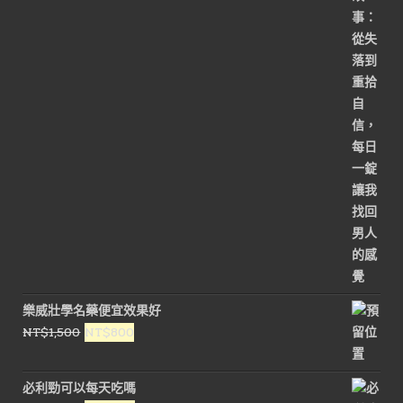
NT$3,000。
NT$1,500。
樂威壯學名藥便宜效果好
原
目
NT$
1,500
NT$
800
始
前
價
價
必利勁可以每天吃嗎
格：
格：