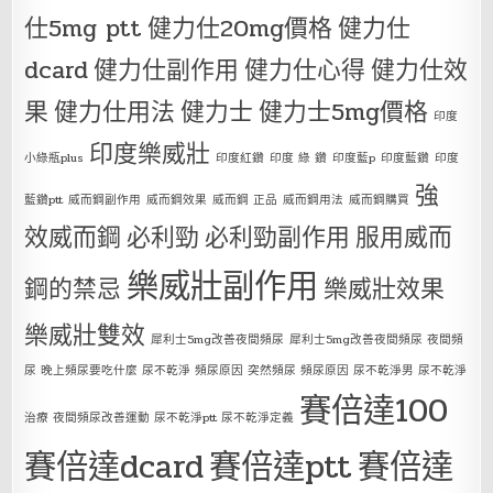
仕5mg ptt
健力仕20mg價格
健力仕
dcard
健力仕副作用
健力仕心得
健力仕效
果
健力仕用法
健力士
健力士5mg價格
印度
印度樂威壯
小綠瓶plus
印度紅鑽
印度 綠 鑽
印度藍p
印度藍鑽
印度
強
藍鑽ptt
威而鋼副作用
威而鋼效果
威而鋼 正品
威而鋼用法
威而鋼購買
效威而鋼
必利勁
必利勁副作用
服用威而
樂威壯副作用
鋼的禁忌
樂威壯效果
樂威壯雙效
犀利士5mg改善夜間頻尿
犀利士5mg改善夜間頻尿 夜間頻
尿 晚上頻尿要吃什麼 尿不乾淨 頻尿原因 突然頻尿 頻尿原因 尿不乾淨男 尿不乾淨
賽倍達100
治療 夜間頻尿改善運動 尿不乾淨ptt 尿不乾淨定義
賽倍達dcard
賽倍達ptt
賽倍達