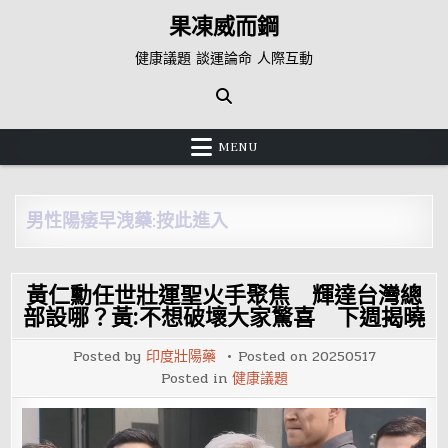
Skip
果凍威而鋼
to
content
健康議題 談運論命 人際互動
MENU
男性陽痿早洩藥:按此進入
黃仁勳任世壯運聖火手聚焦 輝達台灣總
部設哪？黃:不想破壞大家驚喜 下週揭曉
Posted by
印度壯陽藥
Posted on
20250517
Posted in
健康議題