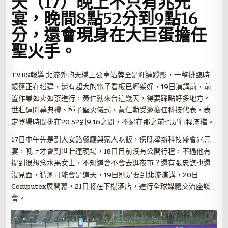
天（17）晚上不只有兆元
宴，晚間8點52分到9點16
分，還會現身在大巨蛋擔任
聖火手。
TVBS報導:北流外的天橋上公車站牌全是輝達蹤影，一整排臨時
帳篷正在搭建，還有超大的電子看板已經架好，19日演講前，前
置作業如火如荼進行，黃仁勳來台這幾天，得要踩點好多地方。
世壯運開幕典禮、種子聖火儀式，黃仁勳受邀擔任科技代表，表
定登場時間排在20:52到9:16之間，不過在那之前也是行程滿檔。
17日中午先是到大安路餐廳與家人吃飯，傍晚舉辦科技盛會兆元
宴，晚上才會到世壯運現場，18日目前沒有公開行程，不過他有
提到很想念水果女士，不知道會不會去逛夜市？還有張忠謀也還
沒見面，猜測可能會是這天，19日則是要到北流演講，20日
Computex展開幕，21日將在下榻酒店，進行全球媒體交流座談
會。