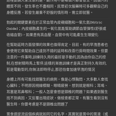
這裡要請大家注意的是，副作用不是每個人都會發生，因個人的
體質不同，發生率也不盡相同，民眾初次服藥時可多觀察自己的
身體反應，若發生嚴重不舒服的情形時，需立即就醫。
勃起的關鍵要素在於正常血管內皮襯細胞和一氧化氮(Nitric
Oxide)；內皮細胞產生的一氧化氮能幫助調節血管彈性(舒張或
收縮血管)，如果患有高血壓，血管中有可能產生生理變化
在幫助延時方面發揮的效果也值得肯定，目前，有的早洩患者也
會使用它來幫助自己達到不錯的延時和改善行房時間效果。但要
注意的一件事時,訓練持久用的最好是手動的,因為由你自己的控
制,在想射精時馬上暫停,這樣的漸進訓練才是真正對持久有效的,
若是電動型的,你無法即時停止,那恐怕會加速早洩的情況
身體上所有可能找錯醫生的病例，像是心悸胸悶，大多數人會找
心臟科；不明原因視線模糊、眼睛疲勞，想到就是眼科；耳鳴、
耳塞是耳鼻喉科；一般人怎麼會想是頸椎的問題？如果遇到醫生
找不到病因，又反覆出現症狀，做檢查都正常，有醫生看到沒有
醫生時，你要考慮是不是頸椎出問題了
胃食道逆流這個疾病就如同它的名字，其實就是胃中的胃液（或