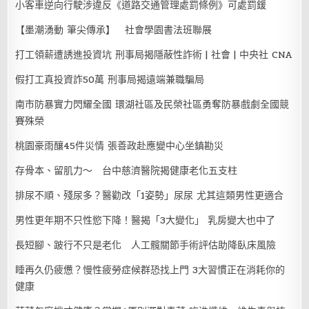
小客車逆向行駛涉違反《道路交通管理處罰條例》可處罰鍰
【墨潮湧動 筆尖傳承】 社會學園書法班聯展
打工領薪遭誘進投資坑 刑事局揭隱蔽性詐術 | 社會 | 中央社 CNA
假打工真投資詐50萬 刑事局揭遠端兼職騙局
南市防暴實力閃耀全國 環湖社區及民榮社區勇奪防暴戲劇全國競
賽殊榮
桃園豪雨釀45件災情 張善政赴應變中心坐鎮勘災
存骨本、留肌力～ 台中慈濟醫院揭健康老化五支柱
排尿不順、殘尿多？醫勸改「1姿勢」尿尿 尤其這類男性更適合
男性更年期不只性慾下降！醫揭「3大變化」 乳房變大也中了
長短腳、跛行不只是老化 人工髖關節手術評估助降臥床風險
睡再久仍疲憊？慢性疲勞症候群恐找上門 3大習慣正在消耗你的
健康