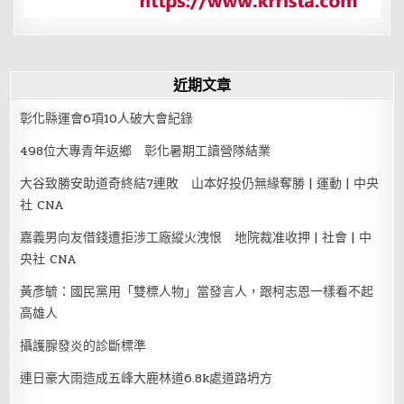
近期文章
彰化縣運會6項10人破大會紀錄
498位大專青年返鄉 彰化暑期工讀營隊結業
大谷致勝安助道奇終結7連敗 山本好投仍無緣奪勝 | 運動 | 中央
社 CNA
嘉義男向友借錢遭拒涉工廠縱火洩恨 地院裁准收押 | 社會 | 中
央社 CNA
黃彥毓：國民黨用「雙標人物」當發言人，跟柯志恩一樣看不起
高雄人
攝護腺發炎的診斷標準
連日豪大雨造成五峰大鹿林道6.8k處道路坍方