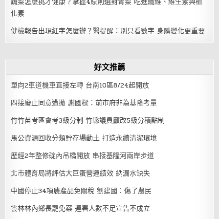
蔬菜怎麼挑才健康？掌握4原則選對青菜 吃進纖維、維生素與植
化素
健檢報告出現紅字怎麼辦？醫提醒：別只看數字 身體變化更重要
好文推薦
單向2車道機車直接左轉 台南10區8/24起開放
四接廢止同意遭撤 謝國樑：前市府非為基隆考量
竹竹苗考區會考3級分制 竹縣議員籲改5級分積點制
馬公資源回收分類貯存場動土 打造永續清潔環境
歷經2年整修碇內吊橋開放 串接基隆河兩岸步道
北市體育局將評估大巨蛋營運績效 納漏水缺失
中國停止34項農產品免關稅 劉建國：傷了農民
雲林林內鄉長罷免案 連署人數不足宣告不成立