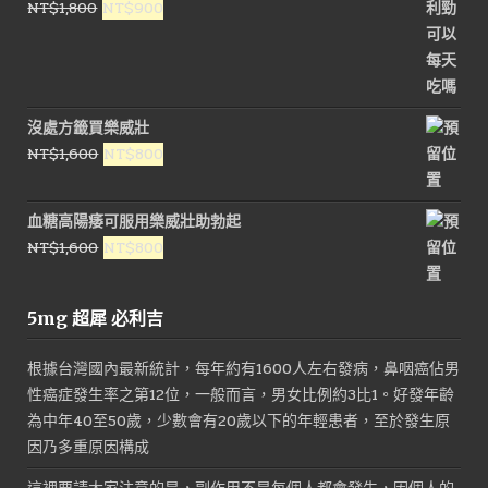
原
目
NT$
1,800
NT$
900
NT$1,500。
NT$800。
始
前
價
價
格：
格：
NT$1,800。
NT$900。
沒處方籤買樂威壯
原
目
NT$
1,600
NT$
800
始
前
價
價
血糖高陽痿可服用樂威壯助勃起
格：
格：
原
目
NT$
1,600
NT$
800
NT$1,600。
NT$800。
始
前
價
價
5mg 超犀 必利吉
格：
格：
NT$1,600。
NT$800。
根據台灣國內最新統計，每年約有1600人左右發病，鼻咽癌佔男
性癌症發生率之第12位，一般而言，男女比例約3比1。好發年齡
為中年40至50歲，少數會有20歲以下的年輕患者，至於發生原
因乃多重原因構成