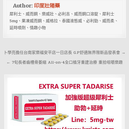
Author:
印度壯陽藥
犀利士、威而鋼、樂威壯、必利吉、威而鋼口溶錠、犀利士
5mg、果凍威而鋼、威格拉、泰國液態威、必利勁、威而柔、
延時噴劑、情趣小物
文
卜學亮擔任台南家樂福安平店一日店長 G.P舒適無界限新品發表會 →
章
← 7旬長者齒槽骨萎縮 All-on-4全口植牙重建治療 重拾咀嚼樂趣
導
覽