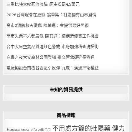
三重比特犬咬死流浪貓 飼主挨罰4.5萬元
2026台灣燈會在嘉縣 翁章梁：打造獨有山林風情
高市2消防救火燙傷 陳其邁：會提供最好照顧
高市失業率六都最低 陳其邁：續創造優質工作機會
台中大里空氣品質達紅色警戒 市府加強稽查洗掃街
白晝之夜大安森林公園登場 推交管北捷延長營運
電廠擬設台南樹谷園區引反彈 九崴：溝通捍衛權益
未知的資訊提供
商品標籤
不用處方簽的壯陽藥
健力
Stenagra
super p force副作用