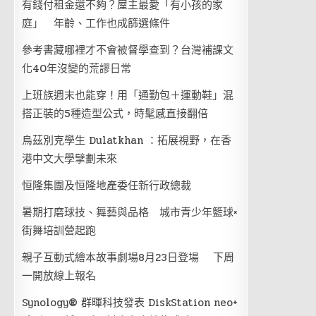
有錢付租金還不夠？屋主最愛「有小孩的家
庭」 年齡、工作也成篩選條件
參考書藏哪裡才不會被督學查到？台灣補課文
化40年沒變的荒謬日常
上班族週末也能穿！用「通勤包＋運動鞋」混
搭正裝的5種造型公式，時髦感直接翻倍
烏茲別克學生 Dulatkhan ：拓展視野，在香
港中文大學擘劃未來
恒隆集團及恒隆地產委任新行政總裁
暑期打磨球技、舞藝與品格 城市青少年籃球×
街舞培訓營起跑
親子互動式繪本故事劇場8月23日登場 下周
一開放線上報名
Synology® 群暉科技發表 DiskStation neo+