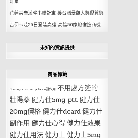
好累
花蓮美崙溪畔串聯計畫 獲台灣景觀大獎優質獎
吉伊卡哇25日登陸高雄 高雄50家旅宿搶商機
未知的資訊提供
商品標籤
不用處方簽的
Stenagra
super p force副作用
壯陽藥
健力仕5mg ptt
健力仕
20mg價格
健力仕dcard
健力仕
副作用
健力仕心得
健力仕效果
健力仕用法
健力士
健力士5mg