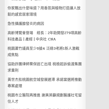
你家飄出什麼味道？用香氛與植物打造讓人放
鬆的感官居家環境
急性攝護腺發炎的病因
高齡博覽會登場 經長：2年助開發279項高齡
科技產品 | 產經 | 中央社 CNA
桃園蘆竹議員至少6搶4 泛綠3老將1新人激戰
成焦點
協助詐團律師棄保逃亡出境 桃檢起訴偷渡集團
求重刑
黃世杰批桃園航空城發展遲滯 承諾當選將推動
專案處理
桃園市立醫院再推進 謝美英籲規劃醫護社宅留
住人才