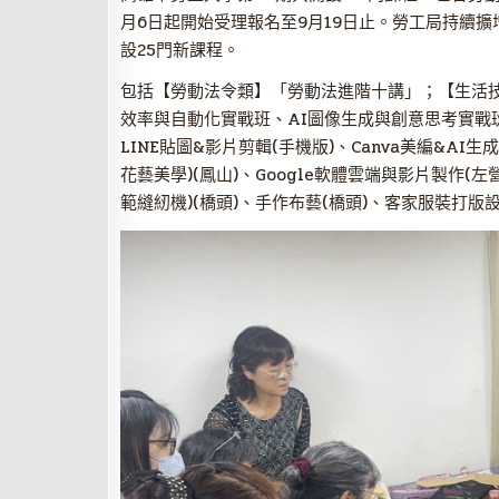
月6日起開始受理報名至9月19日止。勞工局持續
設25門新課程。
包括【勞動法令類】「勞動法進階十講」；【生活技藝
效率與自動化實戰班、AI圖像生成與創意思考實戰班；
LINE貼圖&影片剪輯(手機版)、Canva美編&A
花藝美學)(鳳山)、Google軟體雲端與影片製作(
範縫紉機)(橋頭)、手作布藝(橋頭)、客家服裝打版