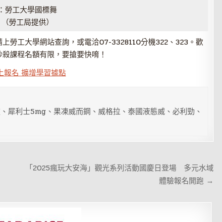
：勞工大學國標舞
。（勞工局提供）
工大學網站查詢，或電洽07-3328110分機322、323。歡
秒殺課程名額有限，要搶要快唷！
上報名 擴增學習據點
、犀利士5mg、果凍威而鋼、威格拉、泰國液態威、必利勁、
「2025瘋玩大安海」觀光系列活動國慶日登場 多元水域
體驗報名開跑 →