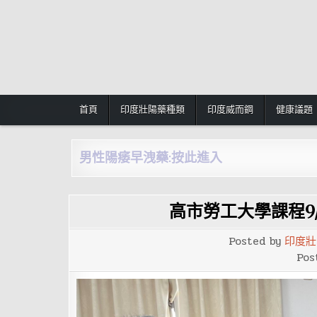
Skip
to
content
首頁
印度壯陽藥種類
印度威而鋼
健康議題
男性陽痿早洩藥:按此進入
高市勞工大學課程9
Posted by
印度壯
Pos