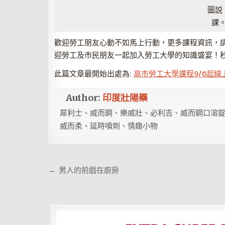
圖説
課
歡迎勞工朋友心動不如馬上行動，更多課程資訊，請上勞
迎勞工及市民朋友一起加入勞工大學的知識盛宴！
此篇文章最開始出處為:
高市勞工大學課程9/6起線
Author:
印度壯陽藥
犀利士、威而鋼、樂威壯、必利吉、威而鋼口溶錠
威而柔、延時噴劑、情趣小物
文
← 男人的前戲在廚房
章
導
覽