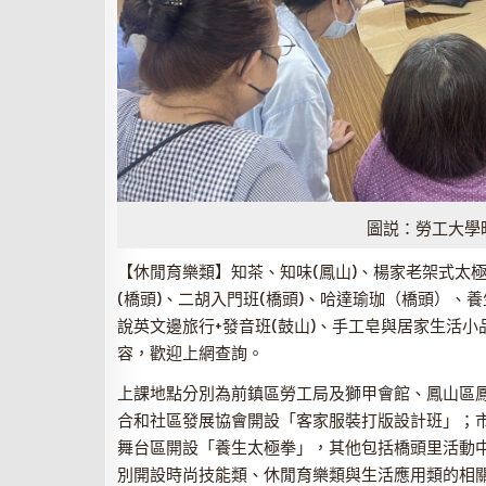
圖説：勞工大學
【休閒育樂類】知茶、知味(鳳山)、楊家老架式太極
(橋頭)、二胡入門班(橋頭)、哈達瑜珈（橋頭）、養
說英文邊旅行+發音班(鼓山)、手工皂與居家生活小
容，歡迎上網查詢。
上課地點分別為前鎮區勞工局及獅甲會館、鳳山區
合和社區發展協會開設「客家服裝打版設計班」；
舞台區開設「養生太極拳」，其他包括橋頭里活動
別開設時尚技能類、休閒育樂類與生活應用類的相