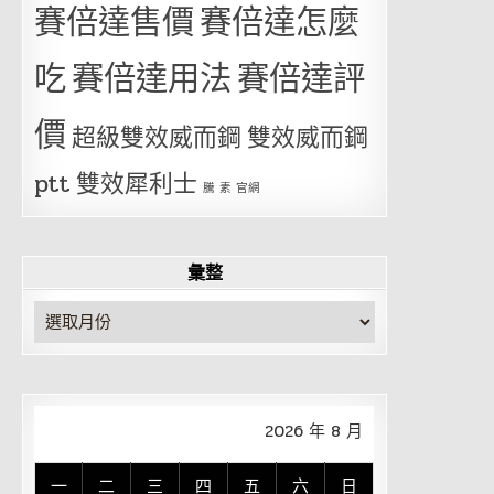
賽倍達售價
賽倍達怎麼
吃
賽倍達用法
賽倍達評
價
超級雙效威而鋼
雙效威而鋼
ptt
雙效犀利士
騰 素 官網
彙整
彙
整
2026 年 8 月
一
二
三
四
五
六
日