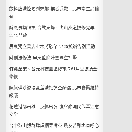
飲料店遭控喝到蟑螂 業者道歉、北市衛生局稽
查
颱風侵襲毀損 合歡東峰、尖山步道搶修完畢
11/4開放
屏東獨立書店七木將歇業 1/25擬辦告別活動
財劃法修法 屏東藍綠陣營隔空抨擊
竹縣產業、台元科技園區停電 761戶受波及全
修復
陳佩琪涉違法兼差遭批調查疏漏 北市聯醫維持
緩議
花蓮港部署雄二反艦飛彈 漁會籲漁民作業注意
安全
台中梨山猴群肆虐摘果啃茶 農友苦難堪直呼心