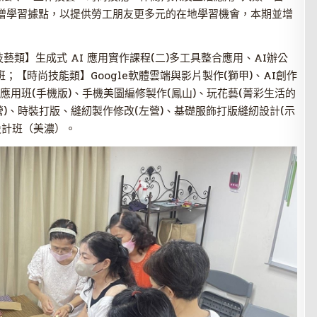
擴增學習據點，以提供勞工朋友更多元的在地學習機會，本期並增
類】生成式 AI 應用實作課程(二)多工具整合應用、AI辦公
【時尚技能類】Google軟體雲端與影片製作(獅甲)、AI創作
I生成應用班(手機版)、手機美圖編修製作(鳳山)、玩花藝(菁彩生活的
左營)、時裝打版、縫紉製作修改(左營)、基礎服飾打版縫紉設計(示
設計班（美濃）。