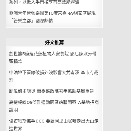
系列，以低入手門檻享有高效能體驗
亞洲青年管弦樂團第10度來嘉 49組家庭展現
「管樂之都」國際熱情
好文推薦
創世籌5億建花蓮植物人安養院 影后陳淑芳帶
頭捐款
中油地下管線破損外洩影響大武崙溪 基市府裁
罰
颱風凱米釀災 藍委籲政院著手協助基層重建
高捷橘線O9苓雅運動園區站聯開案 A基地招商
說明
優遊吧斯攜手UCC 要讓阿里山咖啡走出大山走
進世界