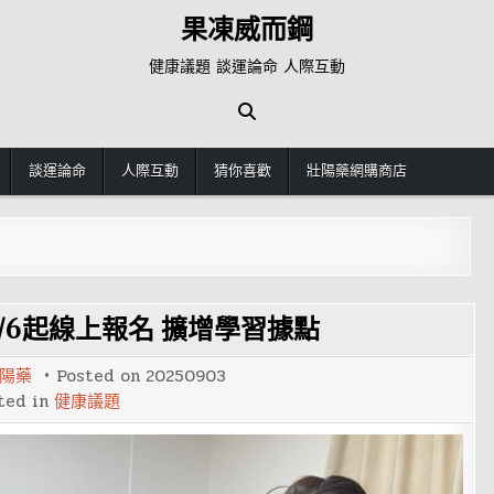
果凍威而鋼
健康議題 談運論命 人際互動
談運論命
人際互動
猜你喜歡
壯陽藥網購商店
/6起線上報名 擴增學習據點
陽藥
Posted on
20250903
ted in
健康議題