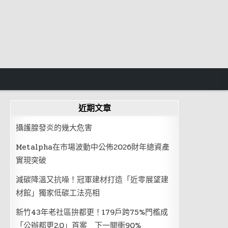
近期文章
攝護腺發炎的幾大危害
Metalpha在市場波動中公佈2026財年總資產
實現突破
減碳降溫又抗噪！冠軍建材打造「近零展望建
材館」獨家低碳工法亮相
新竹43年老社區拚都更！179戶跨75%門檻成
「公辦都更2.0」首案 下一關衝90%