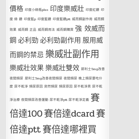
價格
印度樂威壯
印度小綠瓶plus
印度紅鑽
印
度 綠 鑽
印度藍p
印度藍鑽
印度藍鑽ptt
威而鋼副作用
威而鋼
強 效威而
效果
威而鋼 正品
威而鋼用法
威而鋼購買
鋼
必利勁
必利勁副作用
服用威
樂威壯副作用
而鋼的禁忌
樂威壯效果
樂威壯雙效
犀利士5mg改善
夜間頻尿
犀利士5mg改善夜間頻尿 夜間頻尿 晚上頻尿要吃什
麼 尿不乾淨 頻尿原因 突然頻尿 頻尿原因 尿不乾淨男 尿不乾
賽
淨治療 夜間頻尿改善運動 尿不乾淨ptt 尿不乾淨定義
倍達100
賽倍達dcard
賽
倍達ptt
賽倍達哪裡買