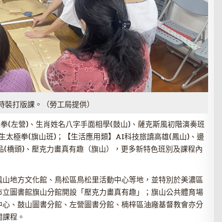
時裝打版課。（勞工局提供）
拳(左營)、生肖姓名八字手面相學(鼓山)、薩克斯風初階演奏班
生太極拳(旗山班)；【生活應用類】AI科技旅讀高雄(鳳山)、邊
品(橋頭)、壓克力畫真有趣（旗山），更多新特色班別及課程內
鳳山地方文化館、鳥松區鳥松里活動中心等地，並特別於美濃區
市立圖書館旗山分館開設「壓克力畫真有趣」；旗山公共體育場
中心、鼓山圖書分館、左營圖書分館、楠梓區油廠基督教會亦分
關課程。