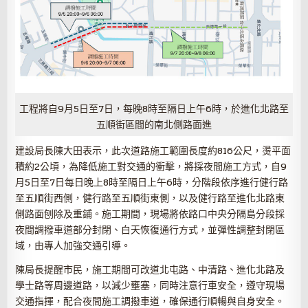
工程將自9月5日至7日，每晚8時至隔日上午6時，於進化北路至
五順街區間的南北側路面進
建設局長陳大田表示，此次道路施工範圍長度約816公尺，燙平面
積約2公頃，為降低施工對交通的衝擊，將採夜間施工方式，自9
月5日至7日每日晚上8時至隔日上午6時，分階段依序進行健行路
至五順街西側，健行路至五順街東側，以及健行路至進化北路東
側路面刨除及重鋪。施工期間，現場將依路口中央分隔島分段採
夜間調撥車道部分封閉、白天恢復通行方式，並彈性調整封閉區
域，由專人加強交通引導。
陳局長提醒市民，施工期間可改道北屯路、中清路、進化北路及
學士路等周邊道路，以減少壅塞，同時注意行車安全，遵守現場
交通指揮，配合夜間施工調撥車道，確保通行順暢與自身安全。