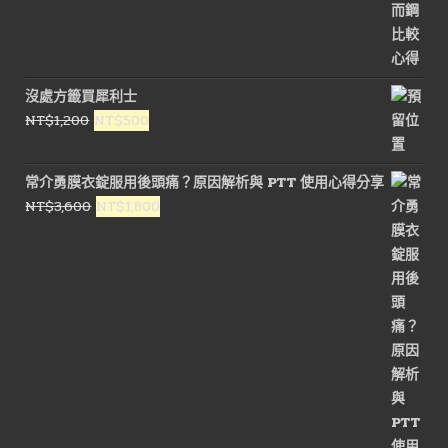
沒處方籤買犀利士
原
目
NT$
1,200
NT$
500
始
前
價
價
常介勇膜衣錠服用後頭痛？原因解析與 PTT 使用心得分享
格：
格：
原
目
NT$
3,600
NT$
1,800
NT$1,200。
NT$500。
始
前
價
價
格：
格：
NT$3,600。
NT$1,800。