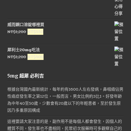
威而鋼口溶錠哪裡買
原
目
NT$
1,200
NT$
550
始
前
價
價
犀利士20mg吃法
格：
格：
原
目
NT$
1,200
NT$
500
NT$1,200。
NT$550。
始
前
價
價
5mg 超犀 必利吉
格：
格：
NT$1,200。
NT$500。
根據台灣國內最新統計，每年約有1600人左右發病，鼻咽癌佔男
性癌症發生率之第12位，一般而言，男女比例約3比1。好發年齡
為中年40至50歲，少數會有20歲以下的年輕患者，至於發生原
因乃多重原因構成
這裡要請大家注意的是，副作用不是每個人都會發生，因個人的
體質不同，發生率也不盡相同，民眾初次服藥時可多觀察自己的