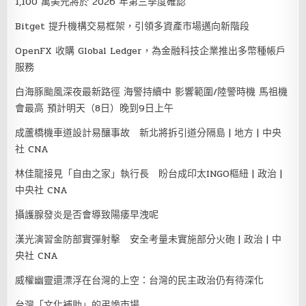
1,100 萬美元將於 2026 年第三季度確認
Bitget 提升機構交易框架，引領多資產市場邁向新階段
OpenFX 收購 Global Ledger，為金融科技企業推出多幣種帳戶
服務
白海豚颱風深夜最新路徑 海警持續中 影響範圍/陸警時機 馬祖機
會最高 預計明天（8日）晚到9日上午
成蘆橋機車道設計易釀事故 新北將拆引道分隔島 | 地方 | 中央
社 CNA
林佳龍接見「自由之家」執行長 盼台成印太INGO樞紐 | 政治 |
中央社 CNA
攝護腺發炎是否會導致陽痿早洩呢
漢光演習金防部實彈射擊 安全考量未實施部分火砲 | 政治 | 中
央社 CNA
威權幽靈還漂浮在台灣的上空：台灣的民主政治仍有待深化
台灣「文化補助」的弔詭市場