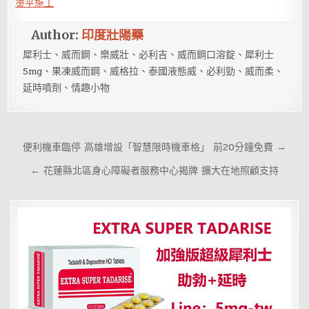
燙平施工
Author:
印度壯陽藥
犀利士、威而鋼、樂威壯、必利吉、威而鋼口溶錠、犀利士
5mg、果凍威而鋼、威格拉、泰國液態威、必利勁、威而柔、
延時噴劑、情趣小物
文
便利機車臨停 高雄增設「智慧限時機車格」 前20分鐘免費 →
章
← 花蓮縣北區身心障礙者服務中心揭牌 擴大在地照顧支持
導
覽