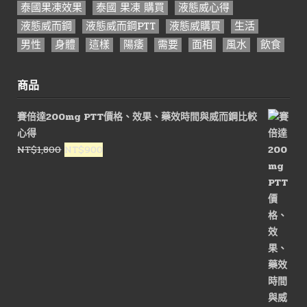
泰國果凍效果
泰國 果凍 購買
液態威心得
液態威而鋼
液態威而鋼PTT
液態威購買
生活
男性
身體
這樣
陽痿
需要
面相
風水
飲食
商品
賽倍達200mg PTT價格、效果、藥效時間與威而鋼比較
心得
原
目
NT$
1,800
NT$
900
始
前
價
價
格：
格：
NT$1,800。
NT$900。