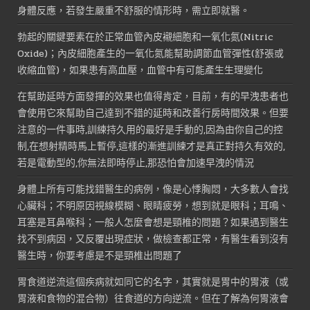
身體反應，若發生嚴重不舒服的情形時，需立即就醫。
勃起的關鍵要素在於正常血管內皮襯細胞和一氧化氮(Nitric
Oxide)；內皮細胞產生的一氧化氮能幫助調節血管彈性(舒張或
收縮血管)，如果患有高血壓，血管中有可能產生生理變化
在幫助延時方面發揮的效果也值得肯定，目前，有的早洩患者也
會使用它來幫助自己達到不錯的延時和改善行房時間效果。但要
注意的一件事時,訓練持久用的最好是手動的,因為由你自己的控
制,在想射精時馬上暫停,這樣的漸進訓練才是真正對持久有效的,
若是電動型的,你無法即時停止,那恐怕會加速早洩的情況
身體上所有可能找錯醫生的病例，像是心悸胸悶，大多數人會找
心臟科；不明原因視線模糊、眼睛疲勞，想到就是眼科；耳鳴、
耳塞是耳鼻喉科；一般人怎麼會想是頸椎的問題？如果遇到醫生
找不到病因，又反覆出現症狀，做檢查都正常，有醫生看到沒有
醫生時，你要考慮是不是頸椎出問題了
胃食道逆流這個疾病就如同它的名字，其實就是胃中的胃液（或
胃液和食物的混合物）往食道的方向逆流。但在了解為何胃液會