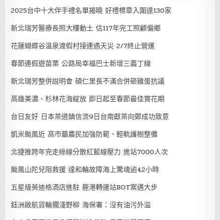
2025台中十大伴手禮名單揭曉 好禮標章入圍達130家
新北瑞芳醫療長照大樓動土 估117年完工照顧偏鄉
花蓮蝴蝶谷溫泉渡假村接連遇天災 2/7終止營運
春節連假遊苗栗 公路局幸福巴士新增三義丁線
新北瑞芳整併說明會 碩仁里長不滿合併砸雞蛋抗議
高雄美濃、杉林花海綻放 即日起至春節最佳賞花期
台日友好 日本茶道鎮信流9日台南獻茶向鄭成功致意
凱米颱風近 高市籲農民加強防範、輕軌護樹整備
北捷推跨年完走綠線分散紅藍線壓力 進站7000人次
颱風山陀兒阻救援 達和輪故障海上驚魂逾42小時
五星級英迪格酒店進駐 鹿港轉運站BOT案邁大步
鈺洲啟航貨輪擱淺野柳 海保署：沒有油污外溢