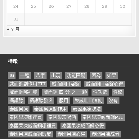
24
25
26
27
28
29
30
31
« 7 月
標籤
IG
一種
八字
出現
功能障礙
因為
如果
威而鋼副作用PTT
威而鋼口溶錠
威而鋼口溶錠心得
威而鋼哪裡買
威而鋼 四 分 之 一顆
性功能
性慾
攝護腺
攝護腺發炎
服用
樂威壯口溶錠
沒有
泰國果凍
泰國果凍副作用
泰國果凍吃法
泰國果凍哪裡買
泰國果凍喝酒
泰國果凍威而鋼PTT
泰國果凍威而鋼哪裡買
泰國果凍威而鋼心得
泰國果凍威而鋼蝦皮
泰國果凍心得
泰國果凍成分