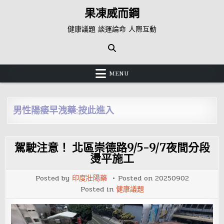
Skip
果凍威而鋼
to
content
健康議題 談運論命 人際互動
MENU
男性陽痿早洩藥:按此進入
駕駛注意！ 北區崇德路9/5-9/7夜間分段
燙平施工
Posted by
印度壯陽藥
Posted on
20250902
Posted in
健康議題