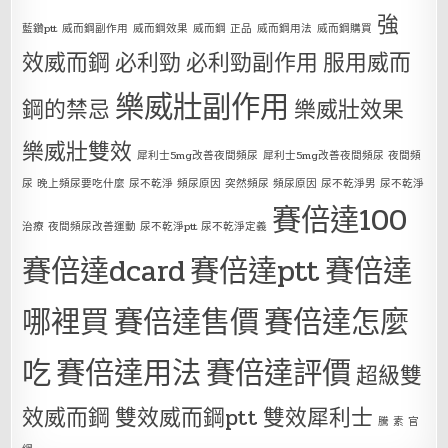
強
藍鑽ptt
威而鋼副作用
威而鋼效果
威而鋼 正品
威而鋼用法
威而鋼購買
效威而鋼
必利勁
必利勁副作用
服用威而
樂威壯副作用
鋼的禁忌
樂威壯效果
樂威壯雙效
犀利士5mg改善夜間頻尿
犀利士5mg改善夜間頻尿 夜間頻
尿 晚上頻尿要吃什麼 尿不乾淨 頻尿原因 突然頻尿 頻尿原因 尿不乾淨男 尿不乾淨
賽倍達100
治療 夜間頻尿改善運動 尿不乾淨ptt 尿不乾淨定義
賽倍達dcard
賽倍達ptt
賽倍達
哪裡買
賽倍達售價
賽倍達怎麼
吃
賽倍達用法
賽倍達評價
超級雙
效威而鋼
雙效威而鋼ptt
雙效犀利士
騰 素 官