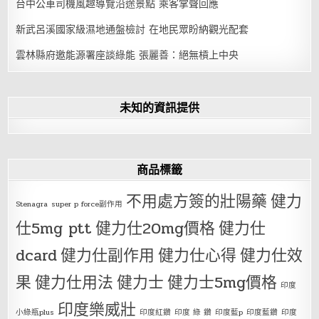
台中公車司機風趣導覽沿途景點 乘客掌聲回應
新武呂溪國家級濕地通盤檢討 在地民眾盼納觀光配套
雲林縣府邀能源署座談綠能 張麗善：絕無槓上中央
未知的資訊提供
商品標籤
不用處方簽的壯陽藥
健力
Stenagra
super p force副作用
仕5mg ptt
健力仕20mg價格
健力仕
dcard
健力仕副作用
健力仕心得
健力仕效
果
健力仕用法
健力士
健力士5mg價格
印度
印度樂威壯
小綠瓶plus
印度紅鑽
印度 綠 鑽
印度藍p
印度藍鑽
印度