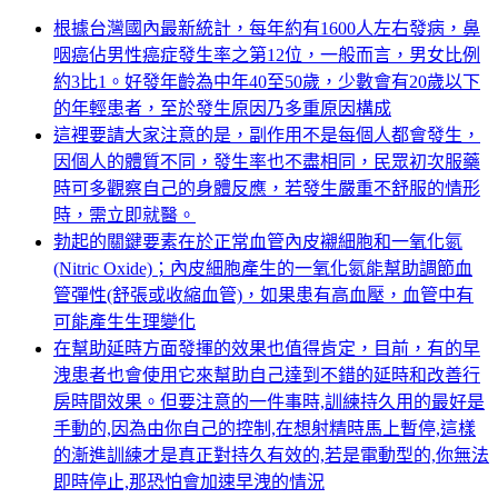
NT$1,800。
NT$900。
NT$3,000。
NT$1,
根據台灣國內最新統計，每年約有1600人左右發病，鼻
咽癌佔男性癌症發生率之第12位，一般而言，男女比例
約3比1。好發年齡為中年40至50歲，少數會有20歲以下
的年輕患者，至於發生原因乃多重原因構成
這裡要請大家注意的是，副作用不是每個人都會發生，
因個人的體質不同，發生率也不盡相同，民眾初次服藥
時可多觀察自己的身體反應，若發生嚴重不舒服的情形
時，需立即就醫。
勃起的關鍵要素在於正常血管內皮襯細胞和一氧化氮
(Nitric Oxide)；內皮細胞產生的一氧化氮能幫助調節血
管彈性(舒張或收縮血管)，如果患有高血壓，血管中有
可能產生生理變化
在幫助延時方面發揮的效果也值得肯定，目前，有的早
洩患者也會使用它來幫助自己達到不錯的延時和改善行
房時間效果。但要注意的一件事時,訓練持久用的最好是
手動的,因為由你自己的控制,在想射精時馬上暫停,這樣
的漸進訓練才是真正對持久有效的,若是電動型的,你無法
即時停止,那恐怕會加速早洩的情況