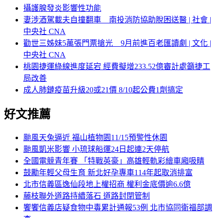
攝護腺發炎影響性功能
妻涉酒駕載夫自撞翻車 南投消防協助脫困送醫 | 社會 |
中央社 CNA
勸世三姊妹5萬張門票搶光 9月前進百老匯讀劇 | 文化 |
中央社 CNA
桃園捷運綠線進度延宕 經費擬增233.52億審計處籲捷工
局改善
成人肺鏈疫苗升級20或21價 8/10起公費1劑搞定
好文推薦
颱風天兔逼近 福山植物園11/15預警性休園
颱風凱米影響 小琉球船運24日起連2天停航
全國電競青年賽 「特戰英豪」高雄輕軌彩繪車廂吸睛
鼓勵年輕父母生育 新北好孕專車114年起取消排富
北市信義區逸仙段地上權招商 權利金底價逾6.6億
藤枝聯外道路持續落石 道路封閉管制
饗饗信義店疑食物中毒累計通報53例 北市協同衛福部調