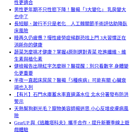
性更適合
男性更年期不只性慾下降！醫揭「3大變化」 乳房變大
也中了
長短腳、跛行不只是老化 人工髖關節手術評估助降臥
床風險
睡再久仍疲憊？慢性疲勞症候群恐找上門 3大習慣正在
消耗你的健康
蔬菜怎麼挑才健康？掌握4原則選對青菜 吃進纖維、維
生素與植化素
健檢報告出現紅字怎麼辦？醫提醒：別只看數字 身體變
化更重要
半夜一直起床尿尿？醫揭「5種疾病」可能有關 心臟衰
竭也入列
【有片】石門水庫蓄水率直逼滿水位 北水分署發布防洪
警示
天熱幫狗剃光毛？寵物美容師揭迷思 小心反增皮膚病風
險
GearUP 與《逃離塔科夫》攜手合作，提升新賽季線上遊
戲體驗