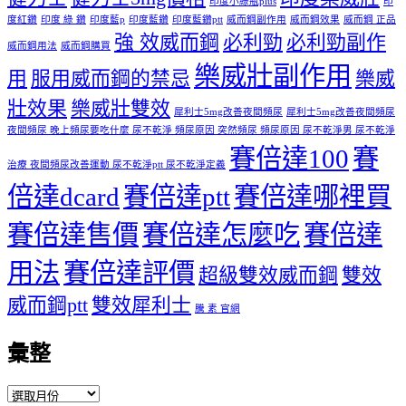
印度小綠瓶plus
印
度紅鑽
印度 綠 鑽
印度藍p
印度藍鑽
印度藍鑽ptt
威而鋼副作用
威而鋼效果
威而鋼 正品
強 效威而鋼
必利勁
必利勁副作
威而鋼用法
威而鋼購買
樂威壯副作用
用
服用威而鋼的禁忌
樂威
壯效果
樂威壯雙效
犀利士5mg改善夜間頻尿
犀利士5mg改善夜間頻尿
夜間頻尿 晚上頻尿要吃什麼 尿不乾淨 頻尿原因 突然頻尿 頻尿原因 尿不乾淨男 尿不乾淨
賽倍達100
賽
治療 夜間頻尿改善運動 尿不乾淨ptt 尿不乾淨定義
倍達dcard
賽倍達ptt
賽倍達哪裡買
賽倍達售價
賽倍達怎麼吃
賽倍達
用法
賽倍達評價
超級雙效威而鋼
雙效
威而鋼ptt
雙效犀利士
騰 素 官網
彙整
彙