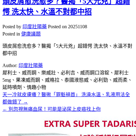
頭皮屑愈洗愈多？醫揭「5大元兇」超錯
愕 洗太快、水溫不對都中招
Posted by
印度壯陽藥
Posted on
20251108
Posted in
健康議題
頭皮屑愈洗愈多？醫揭「5大元兇」超錯愕 洗太快、水溫不對
都中招
Author:
印度壯陽藥
犀利士、威而鋼、樂威壯、必利吉、威而鋼口溶錠、犀利士
5mg、果凍威而鋼、威格拉、泰國液態威、必利勁、威而柔、
延時噴劑、情趣小物
天一冷就皮膚癢？醫揪「罪魁禍首」 洗澡水溫、乳液用法全
文
都做錯了 →
章
← 別忽視無痛血尿！可能是泌尿上皮癌找上你
導
覽