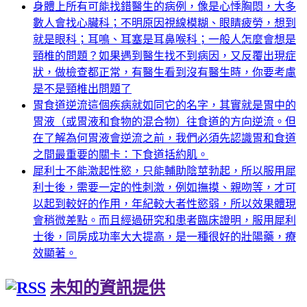
身體上所有可能找錯醫生的病例，像是心悸胸悶，大多
數人會找心臟科；不明原因視線模糊、眼睛疲勞，想到
就是眼科；耳鳴、耳塞是耳鼻喉科；一般人怎麼會想是
頸椎的問題？如果遇到醫生找不到病因，又反覆出現症
狀，做檢查都正常，有醫生看到沒有醫生時，你要考慮
是不是頸椎出問題了
胃食道逆流這個疾病就如同它的名字，其實就是胃中的
胃液（或胃液和食物的混合物）往食道的方向逆流。但
在了解為何胃液會逆流之前，我們必須先認識胃和食道
之間最重要的關卡：下食道括約肌。
犀利士不能激起性慾，只能輔助陰莖勃起，所以服用犀
利士後，需要一定的性刺激，例如撫摸、親吻等，才可
以起到較好的作用，年紀較大者性慾弱，所以效果體現
會稍微差點。而且經過研究和患者臨床證明，服用犀利
士後，同房成功率大大提高，是一種很好的壯陽藥，療
效顯著。
未知的資訊提供