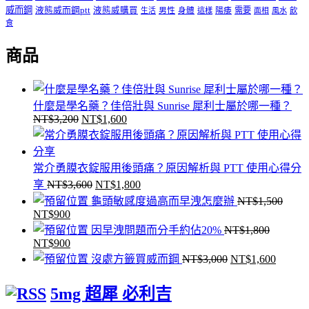
威而鋼
液態威而鋼ptt
液態威購買
男性
陽痿
需要
生活
身體
這樣
面相
風水
飲
食
商品
什麼是學名藥？佳倍壯與 Sunrise 犀利士屬於哪一種？
NT$
3,200
NT$
1,600
原
目
始
前
價
價
常介勇膜衣錠服用後頭痛？原因解析與 PTT 使用心得分
格：
格：
原
目
享
NT$
3,600
NT$
1,800
NT$3,200。
NT$1,600。
始
前
龜頭敏感度過高而早洩怎麼辦
NT$
1,500
NT$
900
原
目
價
價
因早洩問題而分手約佔20%
NT$
1,800
始
前
格：
格：
NT$
900
原
目
價
價
NT$3,600。
NT$1,800。
原
目
沒處方籤買威而鋼
NT$
3,000
NT$
1,600
始
前
格：
格：
始
前
價
價
NT$1,500。
NT$900。
5mg 超犀 必利吉
價
價
格：
格：
格：
格：