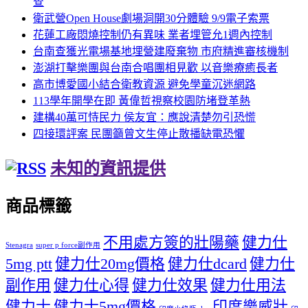
查
衛武營Open House劇場洞開30分體驗 9/9電子索票
花蓮工廠悶燒控制仍有異味 業者埋管允1週內控制
台南查獲光電場基地埋營建廢棄物 市府精進審核機制
澎湖打擊樂團與台南合唱團相見歡 以音樂療癒長者
高市博愛國小結合衛教資源 避免學童沉迷網路
113學年開學在即 黃偉哲視察校園防堵登革熱
建構40萬可恃民力 侯友宜：應說清楚勿引恐慌
四接環評案 民團籲曾文生停止散播缺電恐懼
未知的資訊提供
商品標籤
不用處方簽的壯陽藥
健力仕
Stenagra
super p force副作用
5mg ptt
健力仕20mg價格
健力仕dcard
健力仕
副作用
健力仕心得
健力仕效果
健力仕用法
健力士
健力士5mg價格
印度樂威壯