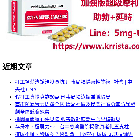
近期文章
打工領薪遭誘進投資坑 刑事局揭隱蔽性詐術 | 社會 | 中
央社 CNA
假打工真投資詐50萬 刑事局揭遠端兼職騙局
南市防暴實力閃耀全國 環湖社區及民榮社區勇奪防暴戲
劇全國競賽殊榮
桃園豪雨釀45件災情 張善政赴應變中心坐鎮勘災
存骨本、留肌力～ 台中慈濟醫院揭健康老化五支柱
排尿不順、殘尿多？醫勸改「1姿勢」尿尿 尤其這類男