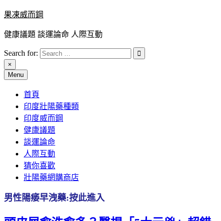
Skip
果凍威而鋼
to
content
健康議題 談運論命 人際互動
Search for:
×
Menu
首頁
印度壯陽藥種類
印度威而鋼
健康議題
談運論命
人際互動
猜你喜歡
壯陽藥網購商店
男性陽痿早洩藥:按此進入