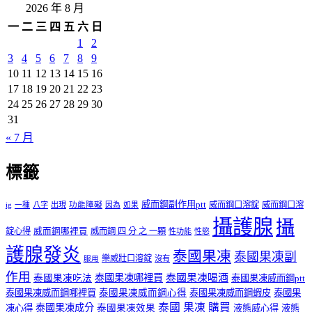
2026 年 8 月
整
一
二
三
四
五
六
日
1
2
3
4
5
6
7
8
9
10
11
12
13
14
15
16
17
18
19
20
21
22
23
24
25
26
27
28
29
30
31
« 7 月
標籤
威而鋼副作用ptt
威而鋼口溶錠
威而鋼口溶
ig
一種
八字
出現
功能障礙
因為
如果
攝護腺
攝
錠心得
威而鋼哪裡買
威而鋼 四 分 之 一顆
性功能
性慾
護腺發炎
泰國果凍
泰國果凍副
樂威壯口溶錠
沒有
服用
作用
泰國果凍哪裡買
泰國果凍喝酒
泰國果凍吃法
泰國果凍威而鋼ptt
泰國果凍威而鋼哪裡買
泰國果凍威而鋼心得
泰國果凍威而鋼蝦皮
泰國果
泰國 果凍 購買
泰國果凍成分
凍心得
泰國果凍效果
液態威心得
液態