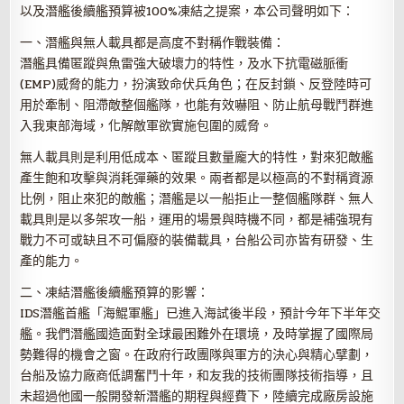
以及潛艦後續艦預算被100%凍結之提案，本公司聲明如下：
一、潛艦與無人載具都是高度不對稱作戰裝備：
潛艦具備匿蹤與魚雷強大破壞力的特性，及水下抗電磁脈衝
(EMP)威脅的能力，扮演致命伏兵角色；在反封鎖、反登陸時可
用於牽制、阻滯敵整個艦隊，也能有效嚇阻、防止航母戰鬥群進
入我東部海域，化解敵軍欲實施包圍的威脅。
無人載具則是利用低成本、匿蹤且數量龐大的特性，對來犯敵艦
產生飽和攻擊與消耗彈藥的效果。兩者都是以極高的不對稱資源
比例，阻止來犯的敵艦；潛艦是以一船拒止一整個艦隊群、無人
載具則是以多架攻一船，運用的場景與時機不同，都是補強現有
戰力不可或缺且不可偏廢的裝備載具，台船公司亦皆有研發、生
產的能力。
二、凍結潛艦後續艦預算的影響：
IDS潛艦首艦「海鯤軍艦」已進入海試後半段，預計今年下半年交
艦。我們潛艦國造面對全球最困難外在環境，及時掌握了國際局
勢難得的機會之窗。在政府行政團隊與軍方的決心與精心擘劃，
台船及協力廠商低調奮鬥十年，和友我的技術團隊技術指導，且
未超過他國一般開發新潛艦的期程與經費下，陸續完成廠房設施