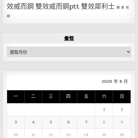
效威而鋼
雙效威而鋼ptt
雙效犀利士
騰 素 官
網
彙整
彙
整
2026 年 8 月
一
二
三
四
五
六
日
1
2
3
4
5
6
7
8
9
10
11
12
13
14
15
16