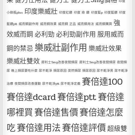
印度
印度樂威壯
小綠瓶plus
印度紅鑽
印度 綠 鑽
印度藍p
印度藍鑽
印度
強
藍鑽ptt
威而鋼副作用
威而鋼效果
威而鋼 正品
威而鋼用法
威而鋼購買
效威而鋼
必利勁
必利勁副作用
服用威而
樂威壯副作用
鋼的禁忌
樂威壯效果
樂威壯雙效
犀利士5mg改善夜間頻尿
犀利士5mg改善夜間頻尿 夜間頻
尿 晚上頻尿要吃什麼 尿不乾淨 頻尿原因 突然頻尿 頻尿原因 尿不乾淨男 尿不乾淨
賽倍達100
治療 夜間頻尿改善運動 尿不乾淨ptt 尿不乾淨定義
賽倍達dcard
賽倍達ptt
賽倍達
哪裡買
賽倍達售價
賽倍達怎麼
吃
賽倍達用法
賽倍達評價
超級雙