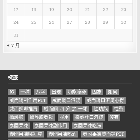
17
18
19
20
21
22
23
24
25
26
27
28
29
30
31
« 7 月
標籤
IG
一種
八字
出現
功能障礙
因為
如果
威而鋼副作用PTT
威而鋼口溶錠
威而鋼口溶錠心得
威而鋼哪裡買
威而鋼 四 分 之 一顆
性功能
性慾
攝護腺
攝護腺發炎
服用
樂威壯口溶錠
沒有
泰國果凍
泰國果凍副作用
泰國果凍吃法
泰國果凍哪裡買
泰國果凍喝酒
泰國果凍威而鋼PTT