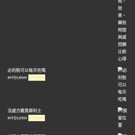
NT$1,800。
NT$900。
必利勁可以每天吃嗎
原
目
NT$
1,800
NT$
900
始
前
價
價
格：
格：
NT$1,800。
NT$900。
沒處方籤買犀利士
原
目
NT$
1,200
NT$
500
始
前
價
價