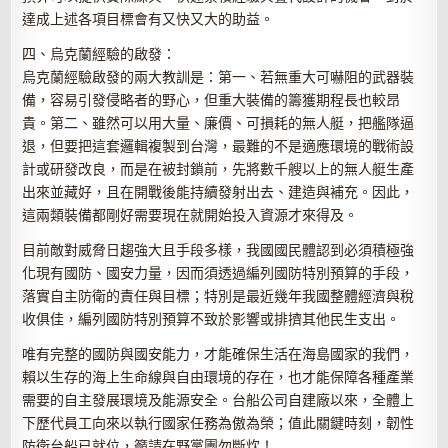
達成上述各項目標會有又快又大的助益。
四、烏克蘭經驗的啟發：
烏克蘭經驗啟發的兩大教訓是：第一、若無重大可嚇阻的武器裝
備，容易引發侵略者的野心，但重大裝備的籌獲期程長也較昂
貴。第二、雖然可以用大量、廉價、可損耗的無人艇，把艦隊逼
退，但要把這套邏輯複製到台灣，最難的不是適應環境的戰術設
計或研發改良，而是在被封鎖前，先將數千艘以上的無人艇生產
出來並藏好，且在開戰後能持續發射出去、建造與補充。因此，
這兩類裝備都剛好需要現在就開始投入資源才來得及。
目前敵對威脅日趨強大且手段多樣，我國國民體認到必須積極強
化現有國防、國安力量，因而須透過編列國防特別預算的手段，
落實自主防衛的責任與目標；特別是最近幾年我國整體經濟與稅
收俱佳，編列國防特別預算不致於影響或排擠其他民生支出。
唯有完整的國防與國安能力，才能確保生活在海島國家的我們，
賴以生存的海上生命線與自由環境的存在，也才能保障各種產業
需要的自主發展環境及能源安全。台船公司自建廠以來，全體上
下歷代員工向來以執行國家任務為傲為榮；值此關鍵時刻，韌性
防衛台船已就位，籲請在野黨團勿斷炊！