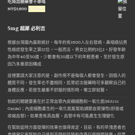
吃降血糖藥會不舉嗎
格：
格：
原
目
NT$
1,800
NT$
900
NT$1,200。
NT$500。
始
前
價
價
5mg 超犀 必利吉
格：
格：
NT$1,800。
NT$900。
根據台灣國內最新統計，每年約有1600人左右發病，鼻咽癌佔男
性癌症發生率之第12位，一般而言，男女比例約3比1。好發年齡
為中年40至50歲，少數會有20歲以下的年輕患者，至於發生原
因乃多重原因構成
這裡要請大家注意的是，副作用不是每個人都會發生，因個人的
體質不同，發生率也不盡相同，民眾初次服藥時可多觀察自己的
身體反應，若發生嚴重不舒服的情形時，需立即就醫。
勃起的關鍵要素在於正常血管內皮襯細胞和一氧化氮(Nitric
Oxide)；內皮細胞產生的一氧化氮能幫助調節血管彈性(舒張或
收縮血管)，如果患有高血壓，血管中有可能產生生理變化
在幫助延時方面發揮的效果也值得肯定，目前，有的早洩患者也
會使用它來幫助自己達到不錯的延時和改善行房時間效果。但要