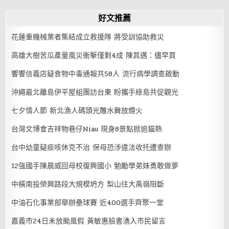
好文推薦
花蓮重機械業者集結成立救援隊 將受訓協助救災
高雄大樹苦瓜產量風災衝擊僅剩4成 陳其邁：儘早買
饗饗信義店疑食物中毒通報共58人 流行病學調查啟動
沖繩最北離島伊平屋組團訪台東 盼攜手綠島共促觀光
七夕情人節 新北漁人碼頭光雕水舞放煙火
台灣文博會吉祥物巷仔Niau 現身8景點掀追貓熱
台中幼童疑痰咳休克不治 保母恐涉違法收托遭查辦
12強國手陳晨威回母校復興國小 勉勵學弟妹勇敢做夢
中橫南投榮興路段大規模坍方 梨山往大禹嶺阻斷
中油石化事業部舉辦壘球賽 近400選手齊聚一堂
嘉義市24日未放颱風假 黃敏惠臉書湧入市民留言