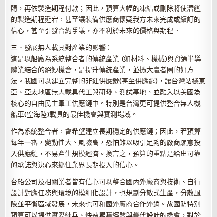
購，再依製造期程付款；因此，預算大幅的凍結或刪除將使潛艦
的製造期程延宕，甚至讓裝備供應商懷疑我方未來完成或續訂的
信心，甚至引發合約爭議，亦不利於未來的價格與期程。
三、發展無人載具對產業的影響：
這是以船廠為系統整合者的傳統產業 (如材料、機械)與資通半導
體業結合的絕妙機會，是提升傳統產業，並擴大贏者圈的好方
法。我國可以建立完整的非紅供應鏈(甚至供應網)，讓台灣站穩東
亞、亞太地區無人載具代工與研發、測試基地，並融入以美國為
核心的自由民主軍工供應鏈中。特別是台灣更可提供整合無人機
船車(空海陸)載具的最佳機會與實測場域。
作為系統整合者，會希望建立長期穩定的供應鏈；因此，若預算
每年一審，變動性大、風險高，恐怕難以吸引足夠的廠商願意投
入供應鏈，不易產生規模經濟。換言之，預算的重點是給出可靠
的承諾與決心來綁住業界長期投入的信心。
台船公司及相關業者皆有信心可以整合國內外廠商與技術、自行
設計對應任務與環境的模組化設計，也規劃分散式生產，分散風
險並平衡區域發展，未來也可和國外廠商合作外銷。故國防特別
預算可以提供實際練兵、快速累積經驗與疊代設計的機會，對於