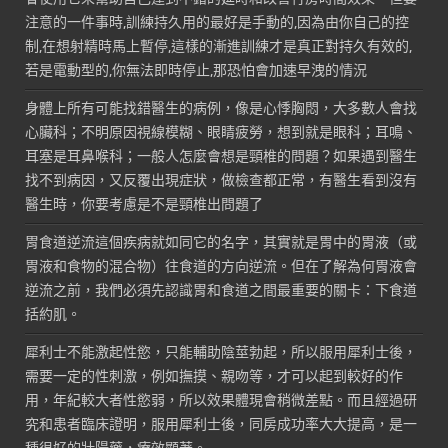
注意的一件事時,訓練持久用的最好是手動的,因為由你自己的控
制,在想射精時馬上暫停,這樣的漸進訓練才是真正對持久有效的,
若是電動型的,你無法即時停止,那恐怕會加速早洩的情況
身體上所有可能找錯醫生的病例，像是心悸胸悶，大多數人會找
心臟科；不明原因視線模糊、眼睛疲勞，想到就是眼科；耳鳴、
耳塞是耳鼻喉科；一般人怎麼會想是頸椎的問題？如果遇到醫生
找不到病因，又反覆出現症狀，做檢查都正常，有醫生看到沒有
醫生時，你要考慮是不是頸椎出問題了
胃食道逆流這個疾病就如同它的名字，其實就是胃中的胃液（或
胃液和食物的混合物）往食道的方向逆流。但在了解為何胃液會
逆流之前，我們必須先認識胃和食道之間最重要的關卡：下食道
括約肌。
犀利士不能激起性慾，只能輔助陰莖勃起，所以服用犀利士後，
需要一定的性刺激，例如撫摸、親吻等，才可以起到較好的作
用，年紀較大者性慾弱，所以效果體現會稍微差點。而且經過研
究和患者臨床證明，服用犀利士後，同房成功率大大提高，是一