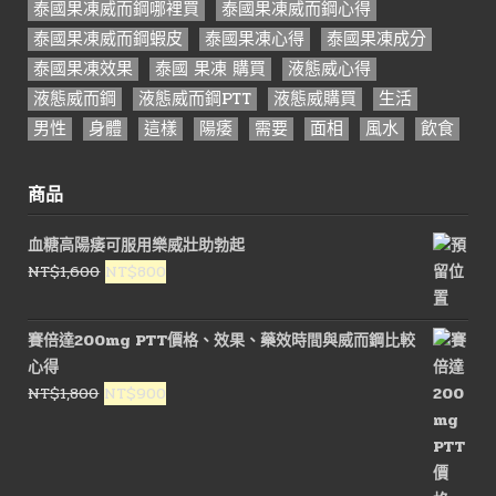
泰國果凍威而鋼哪裡買
泰國果凍威而鋼心得
泰國果凍威而鋼蝦皮
泰國果凍心得
泰國果凍成分
泰國果凍效果
泰國 果凍 購買
液態威心得
液態威而鋼
液態威而鋼PTT
液態威購買
生活
男性
身體
這樣
陽痿
需要
面相
風水
飲食
商品
血糖高陽痿可服用樂威壯助勃起
原
目
NT$
1,600
NT$
800
始
前
價
價
賽倍達200mg PTT價格、效果、藥效時間與威而鋼比較
格：
格：
心得
NT$1,600。
NT$800。
原
目
NT$
1,800
NT$
900
始
前
價
價
格：
格：