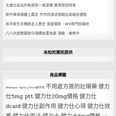
北捷北投站外軌道旁一度冒煙 異常原因待查
新竹棒球場覆土鑑定 竹市府請求限期出具報告遭駁
和平新生天橋將走入歷史 曾是電影、MV熱門拍攝地
八八坑道甕牆部分酒罈放置地面 酒廠：維修中
未知的資訊提供
商品標籤
不用處方簽的壯陽藥
健力
Stenagra
super p force副作用
仕5mg ptt
健力仕20mg價格
健力仕
dcard
健力仕副作用
健力仕心得
健力仕效
果
健力仕用法
健力士
健力士5mg價格