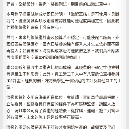
建置、全新設計、製造、裝備測試，到目前的出海試車中。
本月稍早操雷試射成功即已證明，「海鯤軍艦」是可使用、具戰
力的，後續測試與缺改則會確認性能可達程度與穩定性，因此我
們對後續艦的建造十分有信心。
然而，未來的後續艦計畫及預算若不穩定，可能使配合廠商、外
國紅區裝備供應商、國內已培養的稀有優秀人才失去信心而不願
再投入；若要重啟，時間與成本恐將達數倍之多。我們真不應該
再次重蹈當年空軍IDF發展的經驗與教訓！
本公司近年營收中潛艦占比約四成餘，其經費的不確定性也會對
營運產生不利影響；此外，員工近三千人中有八百餘位直接參與
IDS計畫，經費的刪、凍將衝擊近千個家庭的生計及其他員工的士
氣。
潛艦預算的支用有海軍監造單位、會計師、審計單位層層把關，
立法委員、監察委員在保密的條件下亦可隨時監督，請國人放
心。況且本公司有了首艦的經驗後，從採購、運輸、施工到管理
等各層面，未來的施工建造效率將可提高。
潛艦的重要裝備是須先下訂後才會開始生產的，故需要及早訂