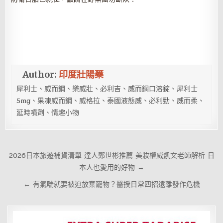
Author:
印度壯陽藥
犀利士、威而鋼、樂威壯、必利吉、威而鋼口溶錠、犀利士
5mg、果凍威而鋼、威格拉、泰國液態威、必利勁、威而柔、
延時噴劑、情趣小物
文
2026日本旅遊補貨清單 達人鄭世彬推薦 美妝權威凱文老師解析 日
章
本人也愛用的好物 →
導
← 有氣喘就要被迫放棄寵物？醫授日常四招遠離發作危機
覽