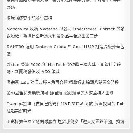
病患攻擊耕莘醫院人員 警方現場逮捕院方提告 | 社會 | 中央社
CNA
擺脫陽痿要牢記養生高招
MondeVita 收購 Magliano 母公司 Underscore District 的多
數股權，為構建全新意大利奢侈品平台邁出第二步
KANEBO 選用 Eastman Cristal™ One IM812 打造高級外蓋包
裝
Cision 榮獲 2026 年 MarTech 突破獎三項大獎，涵蓋社交聆
聽、新聞稿發佈及 AEO 領域
吳宗憲 Lulu 陳漢典鐵三角再合體 轉戰週末綜藝八點黃金時段
第61屆金鐘獎頒獎典禮 節目類 戲劇類星光大道主持人出爐
Owen 蘇震洋《做自己的光》LIVE SHOW 倒數 練團找回昔 Pub
駐唱美好時光
王彩樺擔任味全龍開球嘉賓 尬舞小龍女「逆天女團鉛筆腿」搶鏡