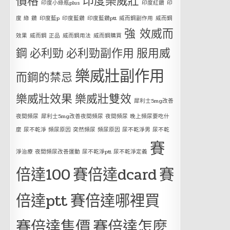
價格
印度樂威壯
印度小綠瓶plus
印度紅鑽
印
度 綠 鑽
印度藍p
印度藍鑽
印度藍鑽ptt
威而鋼副作用
威而鋼
強 效威而
效果
威而鋼 正品
威而鋼用法
威而鋼購買
鋼
必利勁
必利勁副作用
服用威
樂威壯副作用
而鋼的禁忌
樂威壯效果
樂威壯雙效
犀利士5mg改善
夜間頻尿
犀利士5mg改善夜間頻尿 夜間頻尿 晚上頻尿要吃什
麼 尿不乾淨 頻尿原因 突然頻尿 頻尿原因 尿不乾淨男 尿不乾
賽
淨治療 夜間頻尿改善運動 尿不乾淨ptt 尿不乾淨定義
倍達100
賽倍達dcard
賽
倍達ptt
賽倍達哪裡買
賽倍達售價
賽倍達怎麼