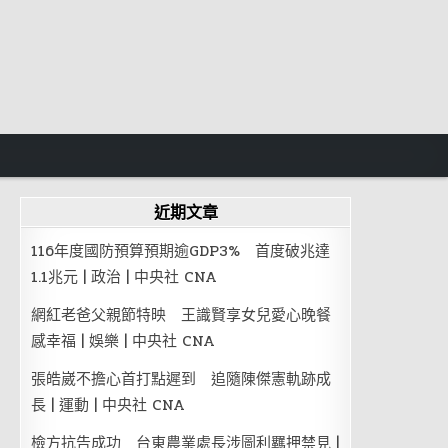
近期文章
116年度國防預算預期逾GDP3% 首度破兆達
1.1兆元 | 政治 | 中央社 CNA
網紅老爸父親節特映 王識賢享女兒愛心晚餐
感幸福 | 娛樂 | 中央社 CNA
張皓崴不擔心首打點遲到 追隨陳傑憲軌跡成
長 | 運動 | 中央社 CNA
檢方抗告成功 台東農業處長涉圖利羈押禁見 |