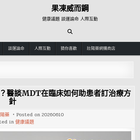
果凍威而鋼
健康議題 談運論命 人際互動
談運論命
人際互動
猜你喜歡
壯陽藥網購商店
？醫談MDT在臨床如何助患者訂治療方
針
陽藥
Posted on
20260610
ted in
健康議題