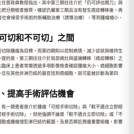
主任曾政森教授指出，其中第三期往往介於「仍可評估開刀」與
先把分期檢查做齊，確認仍屬第三期且沒有發生癌症轉移後，再
者也會接受手術前的新輔助治療（誘導治療），等到腫瘤縮小、
可切和不可切」之間
術切除腫瘤為目標，而第四期則以控制病情、減少症狀與維持生
一提的是，第三期往往介於局部病灶與遠端轉移（癌症轉移）之
此臨床上患者常需透過多項影像檢查確認腫瘤大小、癌細胞影響
一旦在其他非淋巴結的器官找到癌細胞，就可能被診斷為第四
、提高手術評估機會
，有一類患者是介於腫瘤「可經手術切除」與「較不適合立即經
可經手術切除」，但他強調不論是「較不適合立即切除」或「不
細胞或腫瘤侵犯淋巴結的範圍，及是否鄰近周邊重要組織，影響