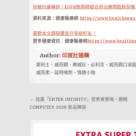
別被抗藥嚇退！EGFR晚期肺癌合併治療開啟新契
資料來源：健康醫療網
https://www.healthnews
喜歡本文請按讚並分享給好友！
更多健康資訊：健康醫療網
https://www.healthn
Author:
印度壯陽藥
犀利士、威而鋼、樂威壯、必利吉、威而鋼口溶錠
威而柔、延時噴劑、情趣小物
文
← 技嘉「ENTER INFINITY」發表會登場，揭曉
章
COMPUTEX 2026 新品陣容
導
覽