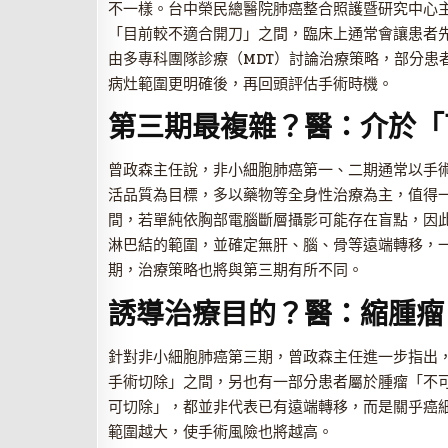
不一樣。台中榮民總醫院肺癌整合照護暨研究中心
「目前較不適合開刀」之間，臨床上通常會讓患者
由多專科團隊診療（MDT）討論治療策略，部分患
病灶範圍更明確後，再回頭評估手術時機。
第三期最複雜？醫：介於「
曾政森主任說，非小細胞肺癌第一、二期通常以手
活品質為目標，多以藥物等全身性治療為主，值得
間，若單純依胸部電腦斷層攝影可能存在盲點，因
淋巴結的範圍，並確定無肝、腦、骨等遠端轉移，
期，治療策略也將與第三期有所不同。
誘導治療目的？醫：縮腫瘤
針對非小細胞肺癌第三期，曾政森主任進一步指出
手術切除」之間，另也有一部分患者屬於腫瘤「不
可切除」，都並非代表已有遠端轉移，而是關乎癌
範圍越大，使手術風險也將越高。