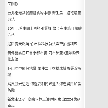
美關係
台北南港某餐廳疑食物中毒 衛生局：通報增至
32人
36年吉普車開上國道引質疑 警：有車籍且檢驗
合格
遏阻露天燃燒 竹市採科技執法與空拍機稽查
黃偉哲訪日拜會京都市長 兩市締盟3週年盼深
化友誼
冬山國中環保地景 萬件二手衣排成鯨魚優游操
場
颱風凱米逼近 海巡管制民眾進入海邊農民加強
防颱
新北市114年度總預算三讀通過 歲出2224億創
新高