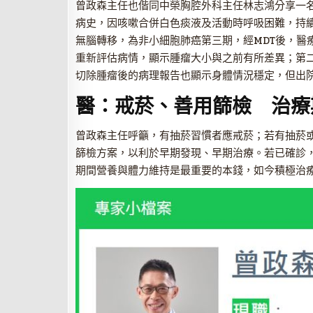
曾政森主任也偕同中榮胸腔外科主任林志鴻分享一
病史，因咳嗽合併白色痰液及活動時呼吸困難，持
無腦轉移，為非小細胞肺癌第三期，經MDT後，醫
重新評估病情，顯示腫瘤大小與之前有所差異；第二
切除腫瘤後的病理報告也顯示身體情況穩定，但出
醫：戒菸、善用篩檢 治療
曾政森主任呼籲，有抽菸習慣者應戒菸；若有抽菸
篩檢方案，以利於早期發現、早期治療。若已確診
期間營養與體力維持是最重要的本錢，如今積極治