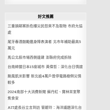
好文推薦
三重損鄰案拆危樓災民怨來不及取物 市府允協
處
尾牙春酒鼓勵邀身障表演者 北市年補助最高5
萬元
馬公北辰市場西側違建 澎縣府完成拆除
台南締盟日本15座城市 黃偉哲：深化台日情誼
颱風凱米影響 新北逾4萬戶曾停電路樹倒災情
較多
2024南部十大消費新聞 蘇丹紅、寶林茶室聚
焦食安
AIT處長谷立言到訪 管碧玲：海洋議題深化台