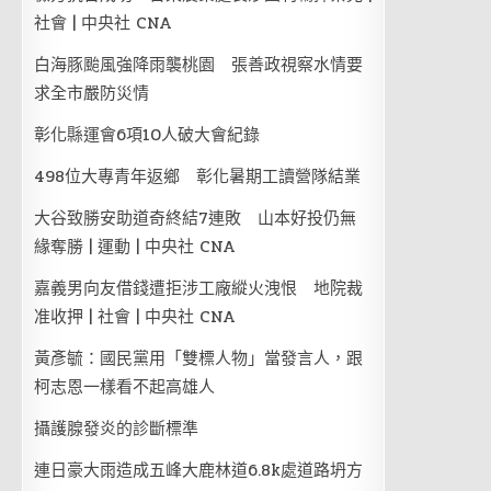
社會 | 中央社 CNA
白海豚颱風強降雨襲桃園 張善政視察水情要
求全市嚴防災情
彰化縣運會6項10人破大會紀錄
498位大專青年返鄉 彰化暑期工讀營隊結業
大谷致勝安助道奇終結7連敗 山本好投仍無
緣奪勝 | 運動 | 中央社 CNA
嘉義男向友借錢遭拒涉工廠縱火洩恨 地院裁
准收押 | 社會 | 中央社 CNA
黃彥毓：國民黨用「雙標人物」當發言人，跟
柯志恩一樣看不起高雄人
攝護腺發炎的診斷標準
連日豪大雨造成五峰大鹿林道6.8k處道路坍方