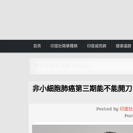
Skip
to
content
首頁
印度壯陽藥種類
印度威而鋼
健康議題
男性陽痿早洩藥:按此進入
非小細胞肺癌第三期能不能開刀
Posted by
印度壯
Pos