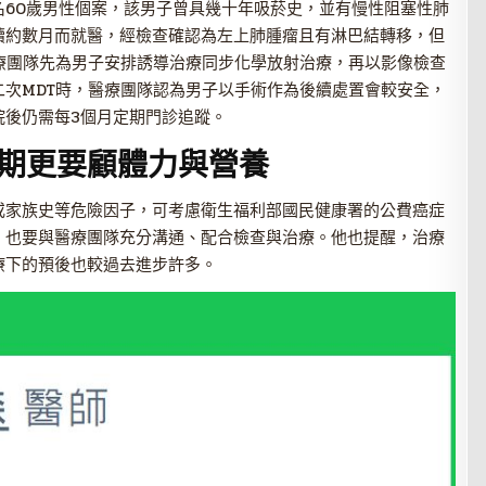
名60歲男性個案，該男子曾具幾十年吸菸史，並有慢性阻塞性肺
續約數月而就醫，經檢查確認為左上肺腫瘤且有淋巴結轉移，但
療團隊先為男子安排誘導治療同步化學放射治療，再以影像檢查
次MDT時，醫療團隊認為男子以手術作為後續處置會較安全，
院後仍需每3個月定期門診追蹤。
期更要顧體力與營養
或家族史等危險因子，可考慮衛生福利部國民健康署的公費癌症
，也要與醫療團隊充分溝通、配合檢查與治療。他也提醒，治療
療下的預後也較過去進步許多。