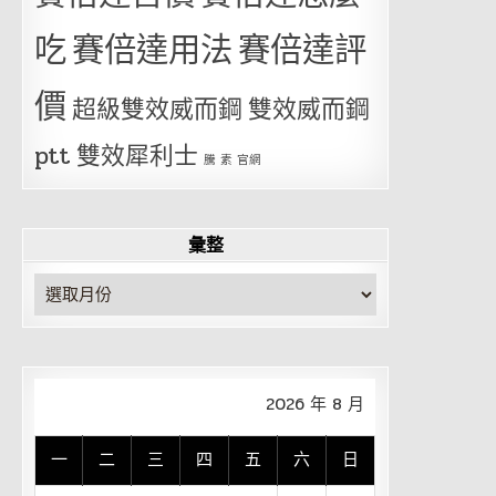
吃
賽倍達用法
賽倍達評
價
超級雙效威而鋼
雙效威而鋼
ptt
雙效犀利士
騰 素 官網
彙整
彙
整
2026 年 8 月
一
二
三
四
五
六
日