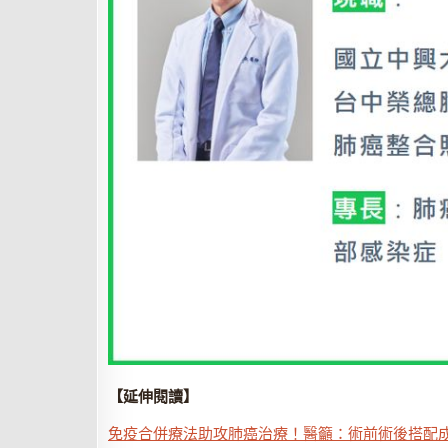
【延伸閱讀】
免疫合併療法助攻肺癌治療！醫籲：術前術後搭配