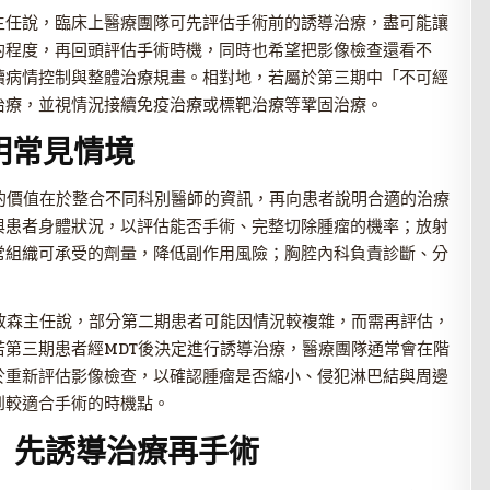
主任說，臨床上醫療團隊可先評估手術前的誘導治療，盡可能讓
的程度，再回頭評估手術時機，同時也希望把影像檢查還看不
續病情控制與整體治療規畫。相對地，若屬於第三期中「不可經
治療，並視情況接續免疫治療或標靶治療等鞏固治療。
明常見情境
的價值在於整合不同科別醫師的資訊，再向患者說明合適的治療
與患者身體狀況，以評估能否手術、完整切除腫瘤的機率；放射
常組織可承受的劑量，降低副作用風險；胸腔內科負責診斷、分
政森主任說，部分第二期患者可能因情況較複雜，而需再評估，
第三期患者經MDT後決定進行誘導治療，醫療團隊通常會在階
於重新評估影像檢查，以確認腫瘤是否縮小、侵犯淋巴結與周邊
到較適合手術的時機點。
 先誘導治療再手術