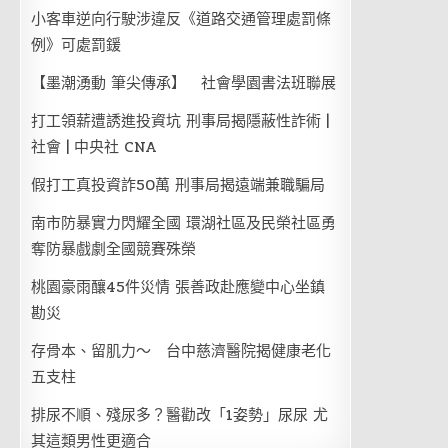
小客車逆向行駛涉違反《道路交通管理處罰條
例》可處罰鍰
【墨潮湧動 筆尖傳承】 社會學園書法班聯展
打工領薪遭誘進投資坑 刑事局揭隱蔽性詐術 |
社會 | 中央社 CNA
假打工真投資詐50萬 刑事局揭遠端兼職騙局
南市防暴實力閃耀全國 環湖社區及民榮社區勇
奪防暴戲劇全國競賽殊榮
桃園豪雨釀45件災情 張善政赴應變中心坐鎮
勘災
存骨本、留肌力～ 台中慈濟醫院揭健康老化
五支柱
排尿不順、殘尿多？醫勸改「1姿勢」尿尿 尤
其這類男性更適合