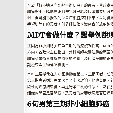
至於「較不適合立即經手術切除」的患者，曾政森
腫瘤縮小、降低癌細胞侵犯淋巴結及周邊重要組織
到，但可能已擴散的少量癌細胞控制下來，以利後
手術切除」的患者，則多評估化學治療合併放射線
MDT會做什麼？醫舉例說
正因為非小細胞肺癌第三期的治療複雜性高，MDT
方向，曾政森主任指出，外科醫師較關注腫瘤範圍
腫瘤科會衡量腫瘤需照射的範圍，及患者身體的正
期檢查與生物標記檢測。
MDT主要聚焦在非小細胞肺癌第二、三期患者，曾
第三期患者則常需兩次甚至多次討論。他也舉例，若
段性的治療結束後，再進行第二次的會議，重點在
組織的範圍是否降低，及患者的身體狀況是否已達
6旬男第三期非小細胞肺癌