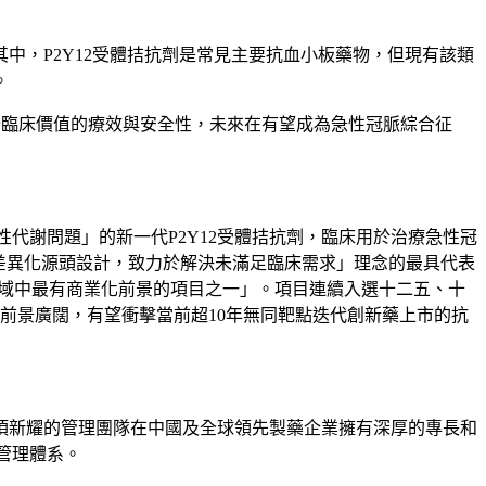
中，P2Y12受體拮抗劑是常見主要抗血小板藥物，但現有該類
。
備充分臨床價值的療效與安全性，未來在有望成為急性冠脈綜合征
性代謝問題
」
的新一代P2Y12受體拮抗劑，臨床用於治療急性冠
差異化源頭設計，致力於解決未滿足臨床需求
」
理念的最具代表
域中最有商業化前景的項目之一
」
。項目連續入選十二五、十
商業化前景廣闊，有望衝擊當前超10年無同靶點迭代創新藥上市的抗
頂新耀的管理團隊在中國及全球領先製藥企業擁有深厚的專長和
管理體系。