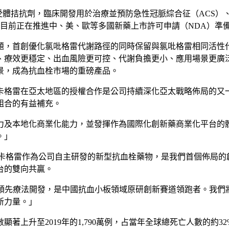
受體拮抗劑，臨床開發用於治療並預防急性冠脈綜合征（ACS）、
目前正在推進中、美、歐等多國新藥上市許可申請（NDA）準
題，首創優化氯吡格雷代謝路徑的同時保留與氯吡格雷相同活性
效更穩定、出血風險更可控、代謝負擔更小、應用場景更廣泛的新型抗
景，成為抗血栓市場的重磅產品。
卡格雷在亞太地區的授權合作是公司持續深化亞太戰略佈局的又一
組合的有益補充。
力及本地化商業化能力，並發揮作為國際化創新藥商業化平台的
。
」
卡格雷作為公司自主研發的新型抗血栓藥物，是我們首個佈局的
台的雙向共贏。
與領先療法開發，是中國抗血小板領域原研創新賽道領跑者。我們
新力量。
」
著上升至2019年的1,790萬例，占當年全球總死亡人數的約3