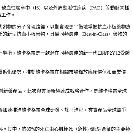
缺血性腦卒中（IS）以及外周動脈性疾病（PAD）等動脈粥樣
備工作。
代謝物的分子發現路徑，以期實現更平衡地掌握抗血小板藥物療
血小板藥物，具備同類最佳（Best-in-Class）藥物的
舉措。維卡格雷是一款潛在同類最佳的新一代口服P2Y12受體
體系化優勢，推動維卡格雷在相關市場釋放臨床價值和商業價
創新藥產品。此次與雲頂新耀達成戰略合作，是維卡格雷全球
將加速推進維卡格雷全球研發、註冊進程，夯實產品全球競爭
2%。其中，約85%的死亡由心肌梗死（急性冠脈綜合征的主要類