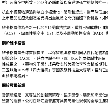
型）及腦卒中所致。2023年心腦血管疾病導致死亡的例數進一步上
抗血小板藥物通過抑制血小板活化、黏附和聚集，從而降低血栓
上市產品在療效個體差異與出血風險之間仍面臨平衡挑戰，如
維卡格雷作為全新一代P2Y12受體拮抗劑，當前已完成I期、I
（ACS）、缺血性腦卒中（IS）以及外周動脈性疾病（PAD
關於維卡格雷
維卡格雷是全球首個提出
「
以保留氯吡格雷相同活性代謝物為前
脈綜合征（ACS）、缺血性腦卒中（IS）以及外周動脈性疾病
性成果之一。藥物分子設計成果發表於美國化學學會權威期刊JMC，
三五以及2025年
「
四大慢病
」
等國家級科技重大專項。當前已處於
血栓市場格局。
關於雲頂新耀
雲頂新耀是一家專注於創新藥研發、臨床開發、製造和商業化
豐富的經驗。公司在浙江嘉善擁有具備商業化規模的全球生產