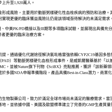
升至1,920萬人。
形成風險，主要用於動脈粥樣硬化性血栓疾病的預防和治療。其
何實現更優的臨床獲益風險比仍是該領域亟待解決的未滿足需求
I期、中美PK/PD橋接以及III期等多項臨床試驗，並展現出具
）患者更優的臨床治療方案。
提，通過優化代謝途徑解決氯吡格雷強依賴CYP2C19基因多態
（PAD）等動脈粥樣硬化血栓形成事件，是威凱爾醫藥基於
「
以
並被Nature旗下刊物《SciBX》亮點推薦，獲評
「
該新藥領
多國NDA申報準備階段，產品具備Best-in-Class潛力，
的生物製藥公司，致力於滿足全球市場尚未滿足的醫療需求。雲
基地，並依據中國、美國及歐盟標準建立了完善的GMP生產質量