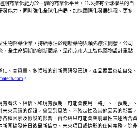
命週期商業化能力於一體的商業化平台，並以擁有全球權益的自
台，拓展研發能力，同時強化全球化佈局，加快國際化發展進程。更多
新型生物醫藥企業，持續專注於創新藥物與領先療法開發。公司
條、全生命週期的創新體系，是南京市人工智能藥物設計重點
隊化、高質量、多領域的創新藥研發管線，產品覆蓋炎症自免、
matech.com
。
現有看法、相信、和現有預期，可能會使用
「
將
」
、
「
預期
」
、
對未來業績的保證，會受到風險、不確定性及其他因素的影響，
等各種因素及假設的影響，實際結果可能會與前瞻性表述所含資
本新聞稿發佈日後最新信息、未來項目或情形的任何義務，除非