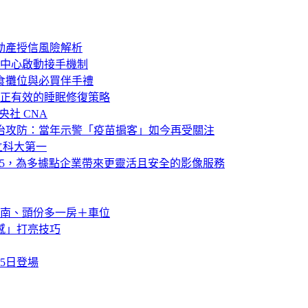
動產授信風險解析
中心啟動接手機制
食攤位與必買伴手禮
正有效的睡眠修復策略
央社 CNA
政治攻防：當年示警「疫苗掮客」如今再受關注
立科大第一
ance365，為多據點企業帶來更靈活且安全的影像服務
南、頭份多一房＋車位
感」打亮技巧
5日登場