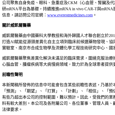
公司聚焦自身免疫、眼科、急重症及CKM（心血管、腎臟及
研mRNA平台為基礎，持續推進mRNA in vivo CAR
信息，請訪問公司官網：
www.everestmedicines.com
。
關於威凱爾醫藥
威凱爾醫藥由中國藥科大學教授和海外歸國人才聯合創立於20
打造AI賦能從源頭差異化自主立項到臨床前候選藥物發現、
實驗室、南京市合成生物學及流體化學工程技術研究中心、國
威凱爾醫藥聚焦差異化解決未滿足的臨床需求，圍繞克服治療
心腦血管、腫瘤疾病等大病慢病領域，致力於為全球患者提供
前瞻性聲明
本新聞稿所發佈的信息中可能會包含某些前瞻性表述，乃基於
「
預測
」
、
「
期望
」
、
「
打算
」
、
「
計劃
」
、
「
相信
」
、
「
預
有些乃超出本公司的控制範圍，難以預計。因此，受我們的業
料有較大差別。本公司及各附屬公司、各位董事、管理人員、
法律要求。