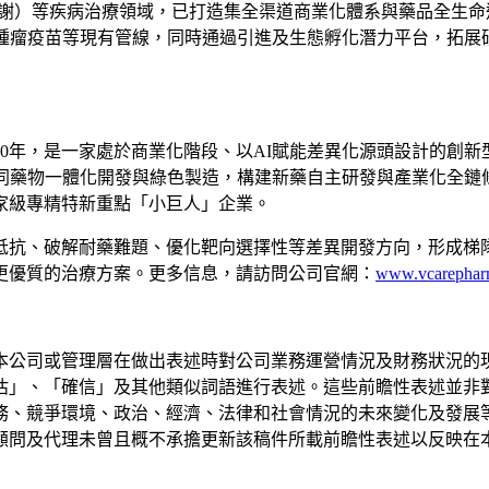
代謝）等疾病治療領域，已打造集全渠道商業化體系與藥品全生
-T與mRNA腫瘤疫苗等現有管線，同時通過引進及生態孵化潛力平
10年，是一家處於商業化階段、以AI賦能差異化源頭設計的創
協同藥物一體化開發與綠色製造，構建新藥自主研發與產業化全鏈
家級專精特新重點
「
小巨人
」
企業。
抵抗、破解耐藥難題、優化靶向選擇性等差異開發方向，形成梯
更優質的治療方案。更多信息，請訪問公司官網：
www.vcarephar
本公司或管理層在做出表述時對公司業務運營情況及財務狀況的
估
」
、
「
確信
」
及其他類似詞語進行表述。這些前瞻性表述並非
務、競爭環境、政治、經濟、法律和社會情況的未來變化及發展
顧問及代理未曾且概不承擔更新該稿件所載前瞻性表述以反映在