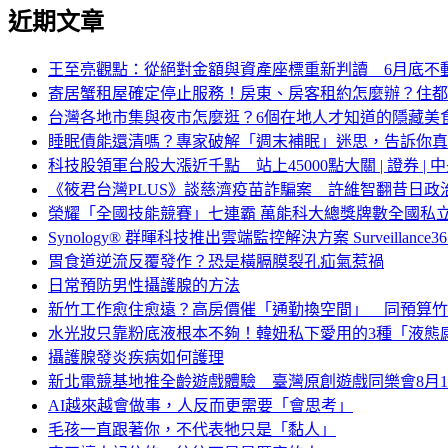
近期文章
王至亮觀點：從絕對金額與資產座標重新判讀 6月底不
寄居蟹租屋確定停止服務！房東、房客租約怎麼辦？住都
台灣各地市集與夜市怎麼逛？6個在地人才知道的隱藏美
睡眠債能還清嗎？專家破解「週末補眠」迷思，告訴你真
科技股領軍台股大漲近千點 站上45000點大關 | 證券 | 中
《筱君台灣PLUS》談慈濟疫苗詐騙案 許維智翻昔日
榮耀「全國技能競賽」七連霸 萬能科大總獎牌數全國私
Synology® 群暉科技推出雲端監控解決方案 Surveill
胃食道逆流反覆發作？恐是橫膈膜裂孔疝氣惹禍
日常預防男性攝護腺的方法
新竹工作愈住愈遠？高房價催「通勤換空間」 同預算竹
水光妝只靠粉底液根本不夠！韓妞私下愛用的3種「液態
攝護腺發炎疾病如何護理
新北電競基地推全齡遊戲體驗 臺灣原創遊戲同樂會8月1
AI越來越會做事，人反而更需要「會思考」
毛孩一直跟著你，不代表牠只是「黏人」