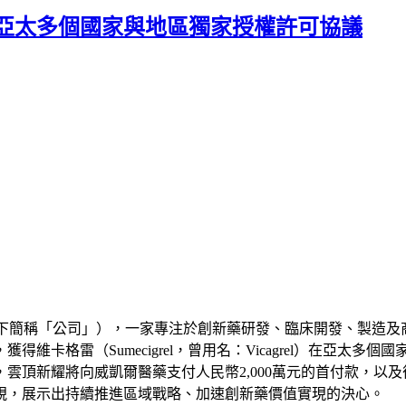
亞太多個國家與地區獨家授權許可協議
以下簡稱
「
公司
」
），一家專注於創新藥研發、臨床開發、製造及
得維卡格雷（Sumecigrel，曾用名：Vicagrel）在亞
雲頂新耀將向威凱爾醫藥支付人民幣2,000萬元的首付款，以
視，展示出持續推進區域戰略、加速創新藥價值實現的決心。