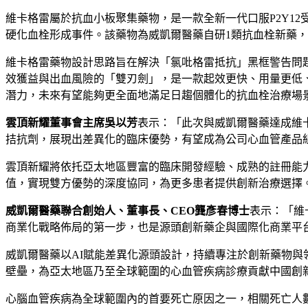
維卡格雷屬於抗血小板聚集藥物，是一款全新一代口服P2Y12
硬化血栓形成事件。該藥物為威凱爾醫藥自研1類抗血栓新藥，
維卡格雷藥物設計思路旨在解決
「
氯吡格雷抵抗
」
黑框警告問
效獲益與出血風險的
「
雙刃劍
」
，是一款起效更快、用量更低、療
潛力，未來有望能夠更全面地滿足日趨個體化的抗血栓治療場
雲頂新耀董事會主席吳以芳
表示：
「
此次與威凱爾醫藥達成維
拮抗劑，展現出差異化的臨床優勢，有望成為公司心血管產品
雲頂新耀將依托亞太地區豐富的臨床開發經驗、成熟的註冊能
值，實現雙方優勢的深度協同，為更多患者提供創新治療選擇
威凱爾醫藥聯合創始人、董事長、CEO龔彥春博士
表示：
「
維
商業化戰略佈局的第一步，也是源頭創新藥企與國際化商業平
威凱爾醫藥以AI賦能差異化源頭設計，持續專注於創新藥物
壁壘，為亞太地區乃至全球範圍的心血管疾病診療貢獻中國創
心腦血管疾病為全球範圍內的首要死亡原因之一，相關死亡人數顯