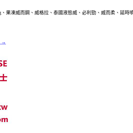
g、果凍威而鋼、威格拉、泰國液態威、必利勁、威而柔、延時
 →