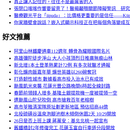
真正讓人記住的，往往不是最厲害的人
張閉口喀喀作響要留意了！醫揭顳顎關節障礙警訊 研究
醫療觀光平台「iipuda」：比價格更重要的是信任——Kiip Co
你家牆壁會說話？嵌入式顯示科技正在把每個角落變成互
好文推薦
阿里山林鐵慶通車112週年 轉骨為耀眼國際名片
高雄彌陀徒步淨山 大人小孩頂烈日推廣無痕山林
新北增1本土登革熱累計72例 有多次就醫才通報
彰化爌肉飯嘉年華 爌世英雄以260碗奪冠
打造韌性城市 數據看高市投入治水已有成效
颱風凱米來襲 花蓮光豐公路晚間6時起全線封路
春節前領錢人增多 基隆土銀提款機一度被提領一空
遭颱風山陀兒吹倒 高市搶救百年老榕樹
高市苓雅清潔隊原址劃更新地區 預估招商44億
北投硫磺谷溫泉泡腳池樹木傾倒休園2天 10/29開放
26日是否上班上課 蔣萬安：基北北桃一起宣布
舊鐵橋封2年修復完工 花蓮玉富自行車道分段開放