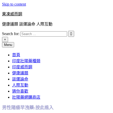
Skip to content
果凍威而鋼
健康議題 談運論命 人際互動
Search for:
×
Menu
首頁
印度壯陽藥種類
印度威而鋼
健康議題
談運論命
人際互動
猜你喜歡
壯陽藥網購商店
男性陽痿早洩藥:按此進入