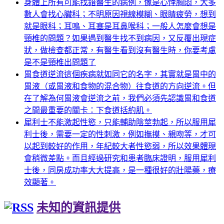
身體上所有可能找錯醫生的病例，像是心悸胸悶，大多
數人會找心臟科；不明原因視線模糊、眼睛疲勞，想到
就是眼科；耳鳴、耳塞是耳鼻喉科；一般人怎麼會想是
頸椎的問題？如果遇到醫生找不到病因，又反覆出現症
狀，做檢查都正常，有醫生看到沒有醫生時，你要考慮
是不是頸椎出問題了
胃食道逆流這個疾病就如同它的名字，其實就是胃中的
胃液（或胃液和食物的混合物）往食道的方向逆流。但
在了解為何胃液會逆流之前，我們必須先認識胃和食道
之間最重要的關卡：下食道括約肌。
犀利士不能激起性慾，只能輔助陰莖勃起，所以服用犀
利士後，需要一定的性刺激，例如撫摸、親吻等，才可
以起到較好的作用，年紀較大者性慾弱，所以效果體現
會稍微差點。而且經過研究和患者臨床證明，服用犀利
士後，同房成功率大大提高，是一種很好的壯陽藥，療
效顯著。
未知的資訊提供