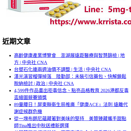
近期文章
高齡健康產業博覽會 澎湖展遠距醫療與智慧篩檢 | 地
方 | 中央社 CNA
台塑石化連兩週油價不調整 | 生活 | 中央社 CNA
漢光演習榴彈掉落 陸勤部：未裝引信藥包、快解鎖鬆
脫納檢討 | 政治 | 中央社 CNA
4,599件作品畫出拒毒信念、點亮品格教育 2026港都反毒
盃繪圖競賽頒獎
89量腰日！屏東縣衛生局推廣「健康ACE」法則 遠離代
謝症候群危機
從一塊布朗尼蘊藏著對美味的堅持 美贊臻藏攜手甜點
師Tina推出中秋送禮新選擇