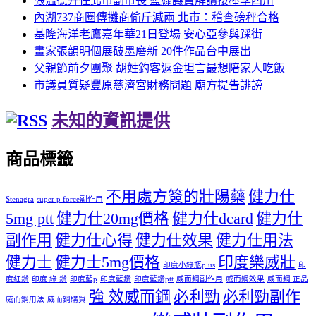
張溫德升任北市副市長 藍綠議員解讀接棒李四川
內湖737商圈傳攤商偷斤減兩 北市：稽查磅秤合格
基隆海洋老鷹嘉年華21日登場 安心亞參與踩街
畫家張韻明個展破墨磨新 20件作品台中展出
父親節前夕團聚 胡姓釣客返金坦言最想陪家人吃飯
市議員質疑豐原慈濟宮財務問題 廟方提告誹謗
未知的資訊提供
商品標籤
不用處方簽的壯陽藥
健力仕
Stenagra
super p force副作用
5mg ptt
健力仕20mg價格
健力仕dcard
健力仕
副作用
健力仕心得
健力仕效果
健力仕用法
健力士
健力士5mg價格
印度樂威壯
印度小綠瓶plus
印
度紅鑽
印度 綠 鑽
印度藍p
印度藍鑽
印度藍鑽ptt
威而鋼副作用
威而鋼效果
威而鋼 正品
強 效威而鋼
必利勁
必利勁副作
威而鋼用法
威而鋼購買