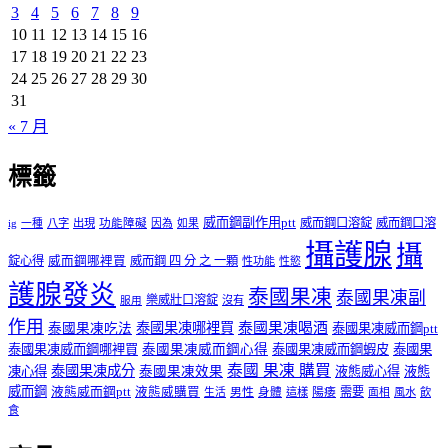
3
4
5
6
7
8
9
10
11
12
13
14
15
16
17
18
19
20
21
22
23
24
25
26
27
28
29
30
31
« 7 月
標籤
威而鋼副作用ptt
威而鋼口溶錠
威而鋼口溶
ig
一種
八字
出現
功能障礙
因為
如果
攝護腺
攝
錠心得
威而鋼哪裡買
威而鋼 四 分 之 一顆
性功能
性慾
護腺發炎
泰國果凍
泰國果凍副
樂威壯口溶錠
沒有
服用
作用
泰國果凍哪裡買
泰國果凍喝酒
泰國果凍吃法
泰國果凍威而鋼ptt
泰國果凍威而鋼哪裡買
泰國果凍威而鋼心得
泰國果凍威而鋼蝦皮
泰國果
泰國 果凍 購買
泰國果凍成分
凍心得
泰國果凍效果
液態威心得
液態
威而鋼
液態威而鋼ptt
液態威購買
男性
陽痿
需要
生活
身體
這樣
面相
風水
飲
食