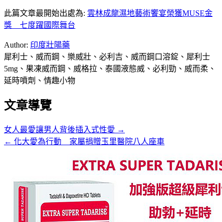
此篇文章最開始出處為:
雲林成龍濕地藝術饗宴榮獲MUSE金
獎 七度躍國際舞台
Author:
印度壯陽藥
犀利士、威而鋼、樂威壯、必利吉、威而鋼口溶錠、犀利士
5mg、果凍威而鋼、威格拉、泰國液態威、必利勁、威而柔、
延時噴劑、情趣小物
文章導覽
女人最愛讓男人背後插入式性愛 →
← 化大愛為行動 家屬捐贈玉里醫院八人座車