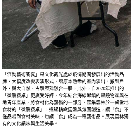
「流動藝術饗宴」是文化觀光處於疫情期間發展出的活動品
牌，大幅度改變表演形式，讓原本熟悉的室內演出，搬到戶
外，與大自然、古蹟歷建融合一體，此外，自2020年推出的
「微醺餐桌」更廣受好評，今年結合海線鄉鎮的豐饒物產與在
地青年產業，將食材化為藝術的一部分，匯集雲林於一桌當地
食材的「微醺餐桌」，透過精緻擺盤與氛圍創造，讓「食」不
僅品嚐到食材美味，也讓「食」成為一種藝術品。展現雲林獨
有的文化韻味與生活美學。