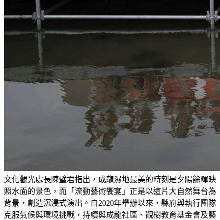
文化觀光處長陳璧君指出，成龍濕地最美的時刻是夕陽餘暉映
照水面的景色，而「流動藝術饗宴」正是以這片大自然舞台為
背景，創造沉浸式演出。自2020年舉辦以來，縣府與執行團隊
克服氣候與環境挑戰，持續與成龍社區、觀樹教育基金會及藝