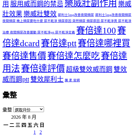
樂威壯副作用
用
服用威而鋼的禁忌
樂威
壯效果
樂威壯雙效
犀利士5mg改善夜間頻尿
犀利士5mg改善夜間頻尿
夜間頻尿 晚上頻尿要吃什麼 尿不乾淨 頻尿原因 突然頻尿 頻尿原因 尿不乾淨男 尿不乾淨
賽倍達100
賽
治療 夜間頻尿改善運動 尿不乾淨ptt 尿不乾淨定義
倍達dcard
賽倍達ptt
賽倍達哪裡買
賽倍達售價
賽倍達怎麼吃
賽倍達
用法
賽倍達評價
超級雙效威而鋼
雙效
威而鋼ptt
雙效犀利士
騰 素 官網
彙整
彙整
2026 年 8 月
一
二
三
四
五
六
日
1
2