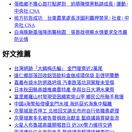
張皓崴不擔心首打點遲到 追隨陳傑憲軌跡成長 | 運動 |
中央社 CNA
檢方抗告成功 台東農業處長涉圖利羈押禁見 | 社會 | 中
央社 CNA
白海豚颱風強降雨襲桃園 張善政視察水情要求全市嚴
防災情
好文推薦
台灣絕跡「大鱗梅氏鯿」 金門復育近2萬尾
達仁鄉部落回收鋁箔飲料盒做成環保袋 彭啓明驚艷
嘉義布袋水防道路坍塌 汽車跌落坑洞駕駛未受傷
日本秋田縣高雄推廣農特產 參與台日大港水果祭
富里鄉羅山村發現受困繩索穿山甲 鄉民公所聯手救援
中國4海警船侵擾金門水域 海巡惡劣海象中驅離
京華城是否停工 北檢回文請北市府自行依職責處理
京華城案多名被告曾捐政治獻金 藍綠議員質疑金流
火星人布魯諾高雄開唱首日 近200警力維持交通