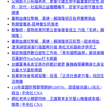
父親節不只祝福爸爸 更要守護生命中最重要的女性 政
府、民代、社區與公益團體攜手 從安平出發守護女性
健康
暑期血庫拉警報 黃捷、賴瑞隆號召各界響應捐血
魚類營養高-提神養生防衰老
獸醫師、寵物商業同業公會後援會成立 力挺「毛爸」賴
瑞隆！
暑期血庫拉警報 黃捷、賴瑞隆號召民眾一起來捐血
澄清湖環湖漫行版圖再升級 鳥松文前路新步道完工
揭密無國界數位遊牧工作術 「青年國際論壇」邀英美韓
百萬創作YouTuber打卡高雄
台鐵董事長肯定高市府都計變更 舊機廠華麗轉身化身全
台最大兒童新樂園
長輩退休後常感孤獨、低落 「正念社會處方箋」找回生
活樂趣
116年度國防預算預期逾GDP3% 首度破兆達1.1兆元 |
政治 | 中央社 CNA
網紅老爸父親節特映 王識賢享女兒愛心晚餐感幸福 |
娛樂 | 中央社 CNA