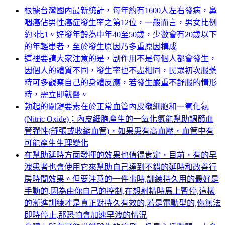
根據台灣國內最新統計，每年約有1600人左右發病，鼻
咽癌佔男性癌症發生率之第12位，一般而言，男女比例
約3比1。好發年齡為中年40至50歲，少數會有20歲以下
的年輕患者，至於發生原因乃多重原因構成
這裡要請大家注意的是，副作用不是每個人都會發生，
因個人的體質不同，發生率也不盡相同，民眾初次服藥
時可多觀察自己的身體反應，若發生嚴重不舒服的情形
時，需立即就醫。
勃起的關鍵要素在於正常血管內皮襯細胞和一氧化氮
(Nitric Oxide)；內皮細胞產生的一氧化氮能幫助調節血
管彈性(舒張或收縮血管)，如果患有高血壓，血管中有
可能產生生理變化
在幫助延時方面發揮的效果也值得肯定，目前，有的早
洩患者也會使用它來幫助自己達到不錯的延時和改善行
房時間效果。但要注意的一件事時,訓練持久用的最好是
手動的,因為由你自己的控制,在想射精時馬上暫停,這樣
的漸進訓練才是真正對持久有效的,若是電動型的,你無法
即時停止,那恐怕會加速早洩的情況