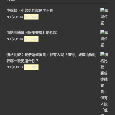
中途軟，小弟弟勃起硬度不夠
原
目
NT$
1,600
NT$
800
始
前
價
價
血糖高陽痿可服用樂威壯助勃起
格：
格：
原
目
NT$
1,600
NT$
800
NT$1,600。
NT$800。
始
前
價
價
價格比較：賽倍達確實貴，但有人說「值得」與威而鋼比
格：
格：
較哪一款更適合你？
NT$1,600。
NT$800。
原
目
NT$
1,800
NT$
900
始
前
價
價
格：
格：
NT$1,800。
NT$900。