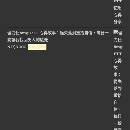
健力仕5mg PTT 心得故事：從失落到重拾自信，每日一
錠讓我找回男人的感覺
原
目
NT$
3,000
NT$
1,500
始
前
價
價
格：
格：
NT$3,000。
NT$1,500。