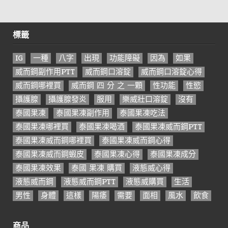
標籤
IG
一種
八字
出現
功能障礙
因為
如果
威而鋼副作用PTT
威而鋼口溶錠
威而鋼口溶錠心得
威而鋼哪裡買
威而鋼 四 分 之 一顆
性功能
性慾
攝護腺
攝護腺發炎
服用
樂威壯口溶錠
沒有
泰國果凍
泰國果凍副作用
泰國果凍吃法
泰國果凍哪裡買
泰國果凍喝酒
泰國果凍威而鋼PTT
泰國果凍威而鋼哪裡買
泰國果凍威而鋼心得
泰國果凍威而鋼蝦皮
泰國果凍心得
泰國果凍成分
泰國果凍效果
泰國 果凍 購買
液態威心得
液態威而鋼
液態威而鋼PTT
液態威購買
生活
男性
身體
這樣
陽痿
需要
面相
風水
飲食
商品