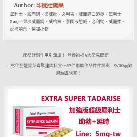
Author:
印度壯陽藥
犀利士、威而鋼、樂威壯、必利吉、威而鋼口溶錠、犀利士
5mg、果凍威而鋼、威格拉、泰國液態威、必利勁、威而柔、
延時噴劑、情趣小物
文
瘦瘦針副作用引熱議！ 營養師揭4大常見問題 →
章
← 彰化藝壇菁英齊聚建國科大～87件聯展作品件件精彩 9/30前歡
導
迎蒞臨欣賞！
覽