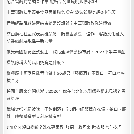
配合管網封閉調查作業 楊梅部分區域明起停水3H
中華郵政攜手義美食品再推聯名禮盒 波波鴿變身超Q小泡芙
行動網路降速演習結束還是沒訊號？中華郵政教你這樣做
旗山廣福社區代表高雄榮獲「防暴金劇獎」佳作 客語文化融入
防暴戲劇展現性平新力量
億光泰國新廠正式動土 深化全球供應鏈布局、2027下半年量產
攝護腺增大的病因究竟是什麼？
從餐廳主廚到只能吞流質！56歲男「菸檳酒」不離口 罹口腔癌
拔全牙
跨國主廚來台開店潮：2026年你在台北能吃到哪些從未見過的異
國料理
職場穿搭老是被說「不夠俐落」？5個小細節藏在衣領、袖口、腰
線，讓整體造型立刻精緻有型
T恤穿久領口變鬆？洗衣專家教「1招」救回來 晾衣服也有技巧