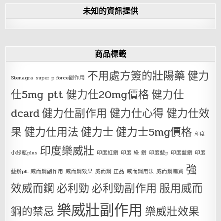
未知的資訊提供
商品標籤
不用處方簽的壯陽藥
健力
Stenagra
super p force副作用
仕5mg ptt
健力仕20mg價格
健力仕
dcard
健力仕副作用
健力仕心得
健力仕效
果
健力仕用法
健力士
健力士5mg價格
印度
印度樂威壯
小綠瓶plus
印度紅鑽
印度 綠 鑽
印度藍p
印度藍鑽
印度
強
藍鑽ptt
威而鋼副作用
威而鋼效果
威而鋼 正品
威而鋼用法
威而鋼購買
效威而鋼
必利勁
必利勁副作用
服用威而
樂威壯副作用
鋼的禁忌
樂威壯效果