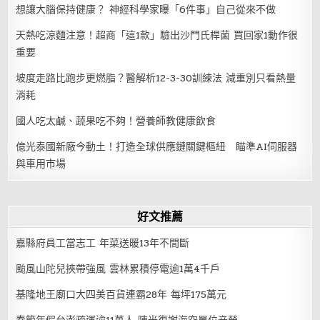
想讓大腦保持健康？ 神經科學家曝「6件事」自己從來不做
天熱吃涼麵注意！超商「這1款」驗出沙門氏桿菌 買回家1動作很
重要
坡度走路比跑步更燃脂？醫解析12-3-30訓練法 減重別只看熱量
消耗
國人吃太鹹、蔬果吃不夠！營養師教健康飲食
億光泰國新廠今動土！打造全球供應鏈關鍵樞紐 瞄準AI伺服器
與車用市場
好文推薦
嘉縣府員工當志工 年菜送暖13年不間斷
颱風山陀兒挾帶強風 雲林累積停電逾1萬4千戶
基隆地王廟口大四美百貨連霸28年 每坪175萬元