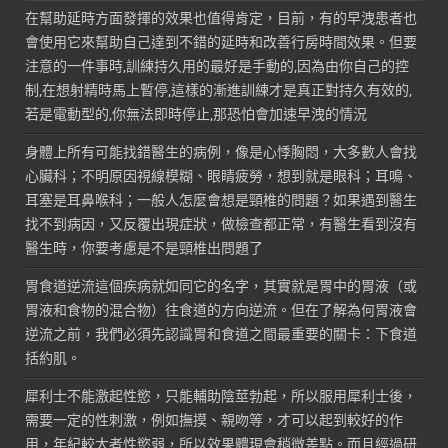
在幫助延時方面發揮的效果也值得肯定，目前，有的早洩患者也
會使用它來幫助自己達到不錯的延時和改善行房時間效果。但要
注意的一件事時,訓練持久用的最好是手動的,因為由你自己的控
制,在想射精時馬上暫停,這樣的漸進訓練才是真正對持久有效的,
若是電動型的,你無法即時停止,那恐怕會加速早洩的情況
身體上所有可能找錯醫生的病例，像是心悸胸悶，大多數人會找
心臟科；不明原因視線模糊、眼睛疲勞，想到就是眼科；耳鳴、
耳塞是耳鼻喉科；一般人怎麼會想是頸椎的問題？如果遇到醫生
找不到病因，又反覆出現症狀，做檢查都正常，有醫生看到沒有
醫生時，你要考慮是不是頸椎出問題了
胃食道逆流這個疾病就如同它的名字，其實就是胃中的胃液（或
胃液和食物的混合物）往食道的方向逆流。但在了解為何胃液會
逆流之前，我們必須先認識胃和食道之間最重要的關卡：下食道
括約肌。
犀利士不能激起性慾，只能輔助陰莖勃起，所以服用犀利士後，
需要一定的性刺激，例如撫摸、親吻等，才可以起到較好的作
用，年紀較大者性慾弱，所以效果體現會稍微差點。而且經過研