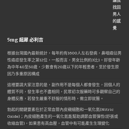
5mg 超犀 必利吉
根據台灣國內最新統計，每年約有1600人左右發病，鼻咽癌佔男
性癌症發生率之第12位，一般而言，男女比例約3比1。好發年齡
為中年40至50歲，少數會有20歲以下的年輕患者，至於發生原
因乃多重原因構成
這裡要請大家注意的是，副作用不是每個人都會發生，因個人的
體質不同，發生率也不盡相同，民眾初次服藥時可多觀察自己的
身體反應，若發生嚴重不舒服的情形時，需立即就醫。
勃起的關鍵要素在於正常血管內皮襯細胞和一氧化氮(Nitric
Oxide)；內皮細胞產生的一氧化氮能幫助調節血管彈性(舒張或
收縮血管)，如果患有高血壓，血管中有可能產生生理變化