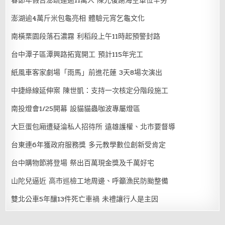
春節年假台澎疏運逾11萬人 陳光復謝海空單位辛勞
澎湖逾4萬斤米包龜亮相 體驗元宵乞龜文化
南橫栗園段落石濃霧 利稻段上午11時起預警封路
台中潭子區潭興路拓寬開工 預計115年完工
紙風車客家劇場「雨馬」前進花蓮 3天8場次演出
中捷綠線延伸案 陳世凱：支持一次核定分階段施工
南投燈會1/25開幕 設貓貓蟲咖波專屬燈區
大巨蛋包廂遭疑淪私人招待所 遠雄護權、北市要督導
台東連6年獲政府服務獎 多元教學數位創新受肯定
台中購物節將登場 祭出百萬現金獎及千萬好宅
山陀兒逼近 高市巡檢工地周邊、呼籲漁民防颱整備
雙北公車5年釀13件死亡車禍 未禮讓行人是主因