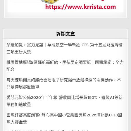
近期文章
榮耀加冕，實力見證｜華龍航空一舉斬獲 CFS 第十五屆財經峰會
三項重磅大獎
桃園置地廣場B區踩航高紅線、民航局定調要拆！國壽承諾：全力
配合
每天練瑜伽真的能改善睡眠？研究揭示放鬆神經的關鍵動作，不
只是伸展那麼簡單
愛芯元智公佈2026年半年報 營收同比增長超180%，邊緣AI等新
業務加速放量
國際評審高度讚賞! 靜心高中國小管樂團勇奪2026濟州島U-13國
際大賽金獎