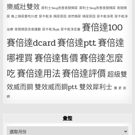
樂威壯雙效
犀利士5mg改善夜間頻尿
犀利士5mg改善夜間頻尿 夜間頻
尿 晚上頻尿要吃什麼 尿不乾淨 頻尿原因 突然頻尿 頻尿原因 尿不乾淨男 尿不乾淨
賽倍達100
治療 夜間頻尿改善運動 尿不乾淨ptt 尿不乾淨定義
賽倍達dcard
賽倍達ptt
賽倍達
哪裡買
賽倍達售價
賽倍達怎麼
吃
賽倍達用法
賽倍達評價
超級雙
效威而鋼
雙效威而鋼ptt
雙效犀利士
騰 素 官
網
彙整
彙