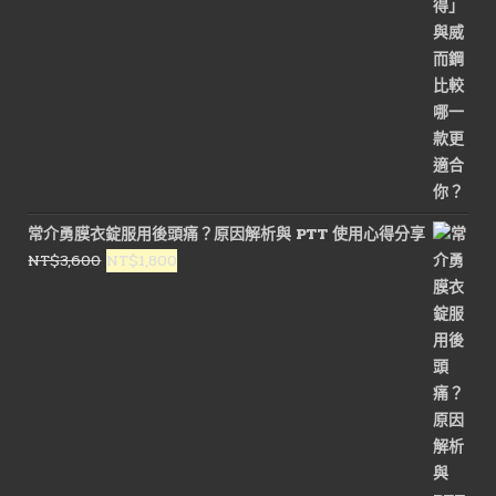
常介勇膜衣錠服用後頭痛？原因解析與 PTT 使用心得分享
原
目
NT$
3,600
NT$
1,800
始
前
價
價
格：
格：
NT$3,600。
NT$1,800。