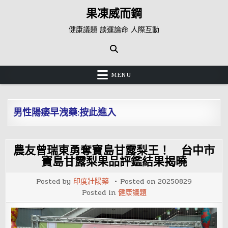
Skip
果凍威而鋼
to
content
健康議題 談運論命 人際互動
MENU
男性陽痿早洩藥:按此進入
農友曾瑞東勇奪寶島甘露梨王！ 台中市
寶島甘露梨果品評鑑結果揭曉
Posted by
印度壯陽藥
Posted on
20250829
Posted in
健康議題