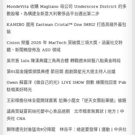
MondeVita 收購 Magliano 母公司 Underscore District 的多
數股權，為構建全新意大利奢侈品平台邁出第二步
KANEBO 選用 Eastman Cristal™ One IM812 打造高級外蓋包
裝
Cision 榮獲 2026 年 MarTech 突破獎三項大獎，涵蓋社交聆
聽、新聞稿發佈及 AEO 領域
吳宗憲 Lulu 陳漢典鐵三角再合體 轉戰週末綜藝八點黃金時段
第61屆金鐘獎頒獎典禮 節目類 戲劇類星光大道主持人出爐
Owen 蘇震洋《做自己的光》LIVE SHOW 倒數 練團找回昔 Pub
駐唱美好時光
王彩樺擔任味全龍開球嘉賓 尬舞小龍女「逆天女團鉛筆腿」搶鏡
議員質疑夏莉絲托嬰中心食品過期 北市稽查無異狀 | 地方 | 中
央社 CNA
獅隊遭完封後猛攻8分降龍 林岳平：總是要發揮 | 運動 | 中央社