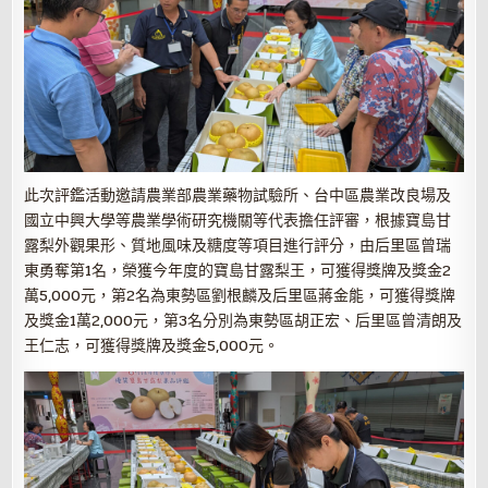
此次評鑑活動邀請農業部農業藥物試驗所、台中區農業改良場及
國立中興大學等農業學術研究機關等代表擔任評審，根據寶島甘
露梨外觀果形、質地風味及糖度等項目進行評分，由后里區曾瑞
東勇奪第1名，榮獲今年度的寶島甘露梨王，可獲得獎牌及獎金2
萬5,000元，第2名為東勢區劉根麟及后里區蔣金能，可獲得獎牌
及獎金1萬2,000元，第3名分別為東勢區胡正宏、后里區曾清朗及
王仁志，可獲得獎牌及獎金5,000元。