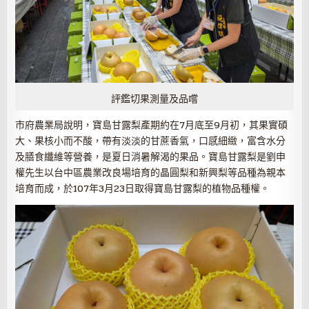
評鑑切果測量及品嚐
市府農業局說明，寶島甘露梨產期約在7月底至9月初，其果實碩
大、果核小而不酸，帶有淡淡的甘蔗香氣，口感細緻，富含水分
及膳食纖維等營養，是夏日消暑解渴的果品。寶島甘露梨是劉申
權先生以台中區農業改良場培育的晶圓梨和新興梨等品種為親本
培育而成，於107年3月23日取得寶島甘露梨的植物品種權。