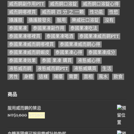
威而鋼副作用PTT
威而鋼口溶錠
威而鋼口溶錠心得
威而鋼哪裡買
威而鋼 四 分 之 一顆
性功能
性慾
攝護腺
攝護腺發炎
服用
樂威壯口溶錠
沒有
泰國果凍
泰國果凍副作用
泰國果凍吃法
泰國果凍哪裡買
泰國果凍喝酒
泰國果凍威而鋼PTT
泰國果凍威而鋼哪裡買
泰國果凍威而鋼心得
泰國果凍威而鋼蝦皮
泰國果凍心得
泰國果凍成分
泰國果凍效果
泰國 果凍 購買
液態威心得
液態威而鋼
液態威而鋼PTT
液態威購買
生活
男性
身體
這樣
陽痿
需要
面相
風水
飲食
商品
服用威而鋼的禁忌
原
目
NT$
1,600
NT$
800
始
前
價
價
血糖高陽痿可服用樂威壯助勃起