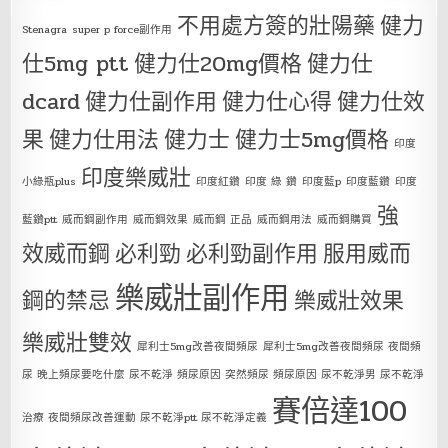
不用處方簽的壯陽藥
健力
Stenagra
super p force副作用
仕5mg ptt
健力仕20mg價格
健力仕
dcard
健力仕副作用
健力仕心得
健力仕效
果
健力仕用法
健力士
健力士5mg價格
印度
印度樂威壯
小綠瓶plus
印度紅鑽
印度 綠 鑽
印度藍p
印度藍鑽
印度
強
藍鑽ptt
威而鋼副作用
威而鋼效果
威而鋼 正品
威而鋼用法
威而鋼購買
效威而鋼
必利勁
必利勁副作用
服用威而
樂威壯副作用
鋼的禁忌
樂威壯效果
樂威壯雙效
犀利士5mg改善夜間頻尿
犀利士5mg改善夜間頻尿 夜間頻
尿 晚上頻尿要吃什麼 尿不乾淨 頻尿原因 突然頻尿 頻尿原因 尿不乾淨男 尿不乾淨
賽倍達100
治療 夜間頻尿改善運動 尿不乾淨ptt 尿不乾淨定義