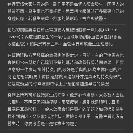
這裡要請大家注意的是，副作用不是每個人都會發生，因個人的
體質不同，發生率也不盡相同，民眾初次服藥時可多觀察自己的
身體反應，若發生嚴重不舒服的情形時，需立即就醫。
勃起的關鍵要素在於正常血管內皮襯細胞和一氧化氮(Nitric
Oxide)；內皮細胞產生的一氧化氮能幫助調節血管彈性(舒張或
收縮血管)，如果患有高血壓，血管中有可能產生生理變化
在幫助延時方面發揮的效果也值得肯定，目前，有的早洩患者也
會使用它來幫助自己達到不錯的延時和改善行房時間效果。但要
注意的一件事時,訓練持久用的最好是手動的,因為由你自己的控
制,在想射精時馬上暫停,這樣的漸進訓練才是真正對持久有效的,
若是電動型的,你無法即時停止,那恐怕會加速早洩的情況
身體上所有可能找錯醫生的病例，像是心悸胸悶，大多數人會找
心臟科；不明原因視線模糊、眼睛疲勞，想到就是眼科；耳鳴、
耳塞是耳鼻喉科；一般人怎麼會想是頸椎的問題？如果遇到醫生
找不到病因，又反覆出現症狀，做檢查都正常，有醫生看到沒有
醫生時，你要考慮是不是頸椎出問題了