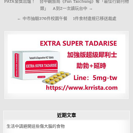
文
PATA金獎出爐！ 台中觀旅局《Fun Taichung》奪「最佳行銷刊物
章
類」 A到Z一次讀玩台中 →
導
← 中市抽驗376件校園午餐 1件食材違規已移送裁處
覽
近期文章
生活中請避開這些傷大腦的食物