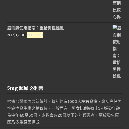
威而鋼使用指南：重拾男性雄風
原
目
NT$
1,200
NT$
800
始
前
價
價
格：
格：
NT$1,200。
NT$800。
5mg 超犀 必利吉
根據台灣國內最新統計，每年約有1600人左右發病，鼻咽癌佔男
性癌症發生率之第12位，一般而言，男女比例約3比1。好發年齡
為中年40至50歲，少數會有20歲以下的年輕患者，至於發生原
因乃多重原因構成