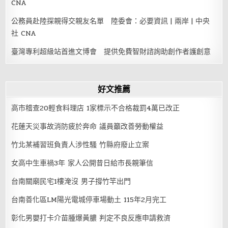
CNA
公務員赴陸探親得交親友名單 陸委會：必要資訊 | 兩岸 | 中央
社 CNA
臺灣專利超級站首進文博會 提供免費智財諮詢助創作者護創意
好文推薦
高市稽查20輕食料理店 1家標示不合格裁罰4萬已改正
花蓮天災事故消防疲於奔命 議員籲改善勞動權益
竹北某補習班負責人涉性騷 竹縣府廢止立案
女高中生車禍3年 家人公開昔日給市長親筆信
台南關廟民宅1樓淹沒 男子撐竹竿出門
台南善化區LM陽光電城停車場動土 115年2月完工
彰化男嬰打卡介苗腫爆黃膿 判定不良反應申請救濟