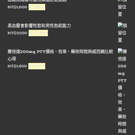
格：
格：
原
目
NT$
1,600
NT$
800
NT$1,600。
NT$800。
始
前
價
價
高血壓會影響性慾和男性勃起能力
格：
格：
原
目
NT$
3,500
NT$
1,800
NT$1,600。
NT$800。
始
前
價
價
賽倍達200mg PTT價格、效果、藥效時間與威而鋼比較
格：
格：
心得
NT$3,500。
NT$1,800。
原
目
NT$
1,800
NT$
900
始
前
價
價
格：
格：
NT$1,800。
NT$900。