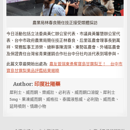
農業局林春良簡任技正接受媒體採訪
今日活動包括立法委員黃仁辦公室代表、市議員黃馨慧辦公室代
表、台中市政府農業局簡任技正林春良、后里區農會理事長劉萬
祥、常務監事王添榮、總幹事陳清琪、東勢區農會、外埔區農會
及保證責任台灣省青果運銷合作社台中分社均派代表到場參與。
此篇文章最開始出處為:
農友曾瑞東勇奪寶島甘露梨王！ 台中市
寶島甘露梨果品評鑑結果揭曉
Author:
印度壯陽藥
犀利士、威而鋼、樂威壯、必利吉、威而鋼口溶錠、犀利士
5mg、果凍威而鋼、威格拉、泰國液態威、必利勁、威而柔、
延時噴劑、情趣小物