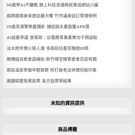
50歲學AI不嫌晚 跟上科技浪潮再就業成網站小編
麻將館隱身桌遊店藏大樓 竹市議員促訂管理條例
25歲高溱擎熱愛攝影 捕捉跳水畫面獲APA獎
AI設廠爭議 張善政：台電應尊重產業勿干預設點
淡水跨年煙火吸人潮 多路段估塞至晚間10時
網傳組自救會請補助 新竹晴空匯管委會否認有關
南投溫泉季搶年輕族群 盼打破老派休閒刻板印象
謝國樑罷免案投票 各方投票等結果
未知的資訊提供
商品標籤