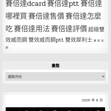
賽倍達dcard
賽倍達ptt
賽倍達
哪裡買
賽倍達售價
賽倍達怎麼
吃
賽倍達用法
賽倍達評價
超級雙
效威而鋼
雙效威而鋼ptt
雙效犀利士
騰 素 官
網
彙整
彙
整
2026 年 8 月