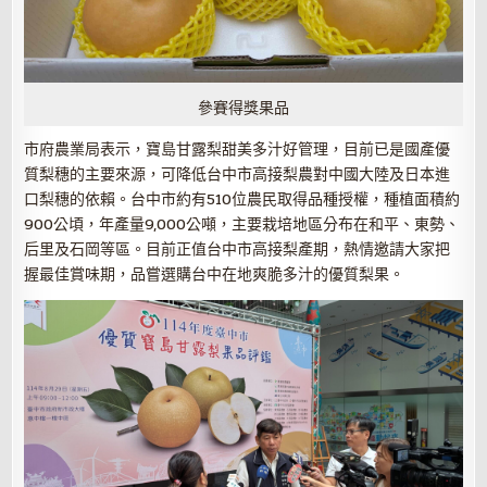
參賽得獎果品
市府農業局表示，寶島甘露梨甜美多汁好管理，目前已是國產優
質梨穗的主要來源，可降低台中市高接梨農對中國大陸及日本進
口梨穗的依賴。台中市約有510位農民取得品種授權，種植面積約
900公頃，年產量9,000公噸，主要栽培地區分布在和平、東勢、
后里及石岡等區。目前正值台中市高接梨產期，熱情邀請大家把
握最佳賞味期，品嘗選購台中在地爽脆多汁的優質梨果。