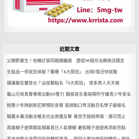
近期文章
父親節重生！他確診第四期胰臟癌 歷經16個月治療病況穩定
生髮品一停就狂掉髮？醫曝「4大原因」 出現1情況快就醫
攝護腺反覆發炎？泌尿醫點名「5大原因」 很多男人天天做
龜山分局青春專案出動50警力 臨檢易生事端場所守護青少年安全
桃警少年隊創新犯罪預防宣導 首辦脫口秀活動百名學子搶報名
稱農水署活動涂權吉也出席遭反擊 黃世杰競辦再嗆：適可而止
高雄親子遊樂園區開幕首日人氣爆棚 暑假親子旅遊再添新亮點
高市府整合淨零技術與轉型資源 偕同企業加速低碳轉型、提升