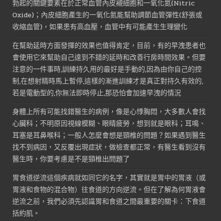
勃起的關鍵要素在於正常血管內皮襯細胞和一氧化氮(Nitric
Oxide)；內皮細胞產生的一氧化氮能幫助調節血管彈性(舒張或
收縮血管)，如果患有高血壓，血管中有可能產生生理變化
在幫助延時方面發揮的效果也值得肯定，目前，有的早洩患者也
會使用它來幫助自己達到不錯的延時和改善行房時間效果。但要
注意的一件事時,訓練持久用的最好是手動的,因為由你自己的控
制,在想射精時馬上暫停,這樣的漸進訓練才是真正對持久有效的,
若是電動型的,你無法即時停止,那恐怕會加速早洩的情況
身體上所有可能找錯醫生的病例，像是心悸胸悶，大多數人會找
心臟科；不明原因視線模糊、眼睛疲勞，想到就是眼科；耳鳴、
耳塞是耳鼻喉科；一般人怎麼會想是頸椎的問題？如果遇到醫生
找不到病因，又反覆出現症狀，做檢查都正常，有醫生看到沒有
醫生時，你要考慮是不是頸椎出問題了
胃食道逆流這個疾病就如同它的名字，其實就是胃中的胃液（或
胃液和食物的混合物）往食道的方向逆流。但在了解為何胃液會
逆流之前，我們必須先認識胃和食道之間最重要的關卡：下食道
括約肌。