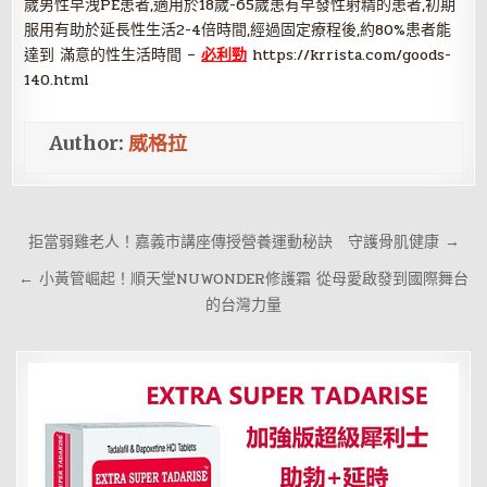
歲男性早洩PE患者,適用於18歲-65歲患有早發性射精的患者,初期
服用有助於延長性生活2-4倍時間,經過固定療程後,約80%患者能
達到 滿意的性生活時間 –
必利勁
https://krrista.com/goods-
140.html
Author:
威格拉
文
拒當弱雞老人！嘉義市講座傳授營養運動秘訣 守護骨肌健康 →
章
← 小黃管崛起！順天堂NUWONDER修護霜 從母愛啟發到國際舞台
導
的台灣力量
覽