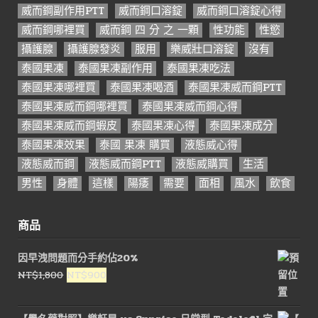
威而鋼副作用PTT
威而鋼口溶錠
威而鋼口溶錠心得
威而鋼哪裡買
威而鋼 四 分 之 一顆
性功能
性慾
攝護腺
攝護腺發炎
服用
樂威壯口溶錠
沒有
泰國果凍
泰國果凍副作用
泰國果凍吃法
泰國果凍哪裡買
泰國果凍喝酒
泰國果凍威而鋼PTT
泰國果凍威而鋼哪裡買
泰國果凍威而鋼心得
泰國果凍威而鋼蝦皮
泰國果凍心得
泰國果凍成分
泰國果凍效果
泰國 果凍 購買
液態威心得
液態威而鋼
液態威而鋼PTT
液態威購買
生活
男性
身體
這樣
陽痿
需要
面相
風水
飲食
商品
因早洩問題而分手約佔20%
原
目
NT$
1,800
NT$
900
始
前
價
價