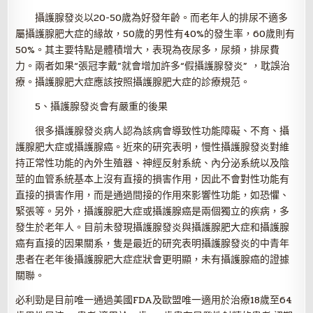
攝護腺發炎以20-50歲為好發年齡。而老年人的排尿不適多
屬攝護腺肥大症的緣故，50歲的男性有40%的發生率，60歲則有
50%。其主要特點是體積增大，表現為夜尿多，尿頻，排尿費
力。兩者如果“張冠李戴”就會增加許多“假攝護腺發炎” ，耽誤治
療。攝護腺肥大症應該按照攝護腺肥大症的診療規范。
5、攝護腺發炎會有嚴重的後果
很多攝護腺發炎病人認為該病會導致性功能障礙、不育、攝
護腺肥大症或攝護腺癌。近來的研究表明，慢性攝護腺發炎對維
持正常性功能的內外生殖器、神經反射系統、內分泌系統以及陰
莖的血管系統基本上沒有直接的損害作用，因此不會對性功能有
直接的損害作用，而是通過間接的作用來影響性功能，如恐懼、
緊張等。另外，攝護腺肥大症或攝護腺癌是兩個獨立的疾病，多
發生於老年人。目前未發現攝護腺發炎與攝護腺肥大症和攝護腺
癌有直接的因果關系，隻是最近的研究表明攝護腺發炎的中青年
患者在老年後攝護腺肥大症症狀會更明顯，未有攝護腺癌的證據
關聯。
必利勁是目前唯一通過美國FDA及歐盟唯一適用於治療18歲至64