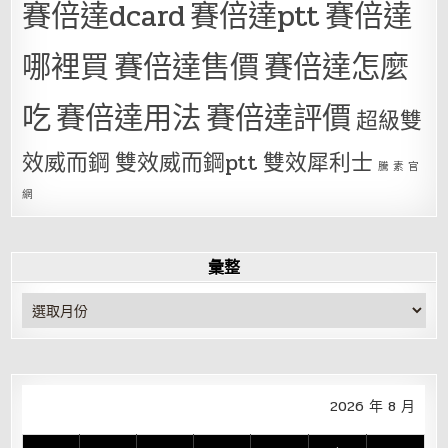
賽倍達dcard
賽倍達ptt
賽倍達
哪裡買
賽倍達售價
賽倍達怎麼
吃
賽倍達用法
賽倍達評價
超級雙
效威而鋼
雙效威而鋼ptt
雙效犀利士
騰 素 官
網
彙整
彙
整
2026 年 8 月