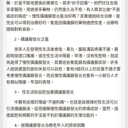
解，於是不斷地更換診療單位，尋求“妙手回春”。他們往往去過
多家醫院，用過很多藥物，仍然是久治不愈。有人將其比做“不是
癌症的癌症”。慢性攝護腺發炎能治好嗎？其實通過綜合治療，是
完全可以得到治療好的。隻是因攝護腺的藥物通透性差，治療時
間相對較長些。
2、攝護腺發炎泛濫
很多人在發現性生活後會陰、睪丸、腹股溝區疼痛不適，晨
起時尿道口瘙癢，或在性生活中陽萎，早洩，沒有性慾時，就認
為是得了慢性攝護腺發炎，其實這些隻能歸為攝護腺症狀，許多
人經過適當的放松休息可以自愈，隻有3個月以上的反復不適才要
考慮慢性攝護腺發炎。而且慢性攝護腺發炎也隻有一小部分人才
有類似陽痿、早瀉的表現。
3、 性生活和自慰加重攝護腺發炎
中醫有這樣的理論“不通則痛”。也就是說規律的性生活可以
引流攝護腺液，從而緩解慢性攝護腺發炎的疼痛症狀。當然，過
度縱慾和頻繁的手淫是不利於攝護腺的生理功能的。
4、按攝護腺發炎治療老年人的排尿困難