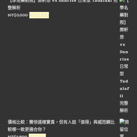
【學名藥對照】樂軒昂 vs Sunrise 日常型 Tadalafil 完
格：
格：
整解析
NT$1,800。
NT$900。
原
目
NT$
3,000
NT$
1,500
始
前
價
價
格：
格：
NT$3,000。
NT$1,500。
價格比較：賽倍達確實貴，但有人說「值得」與威而鋼比
較哪一款更適合你？
原
目
NT$
1,800
NT$
900