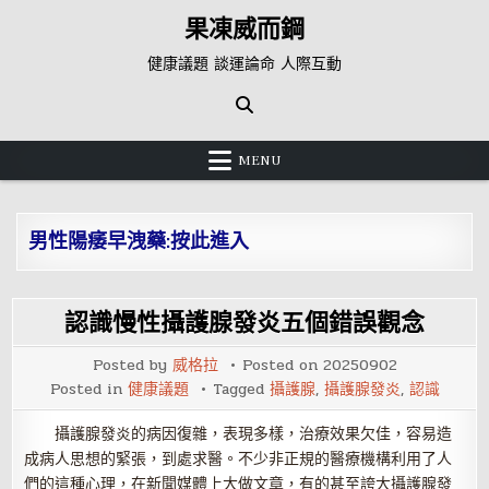
Skip
果凍威而鋼
to
content
健康議題 談運論命 人際互動
MENU
男性陽痿早洩藥:按此進入
認識慢性攝護腺發炎五個錯誤觀念
Posted by
威格拉
Posted on
20250902
Posted in
健康議題
Tagged
攝護腺
,
攝護腺發炎
,
認識
攝護腺發炎的病因復雜，表現多樣，治療效果欠佳，容易造
成病人思想的緊張，到處求醫。不少非正規的醫療機構利用了人
們的這種心理，在新聞媒體上大做文章，有的甚至誇大攝護腺發