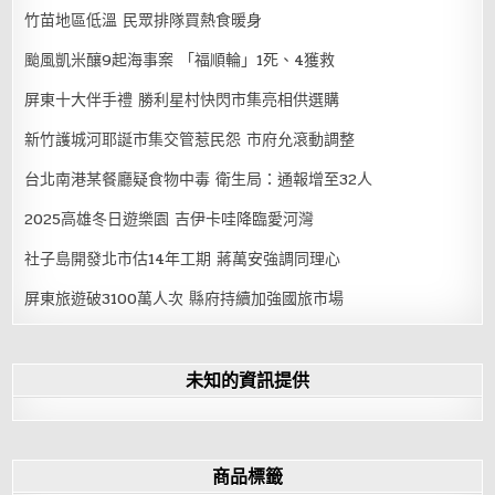
竹苗地區低溫 民眾排隊買熱食暖身
颱風凱米釀9起海事案 「福順輪」1死、4獲救
屏東十大伴手禮 勝利星村快閃市集亮相供選購
新竹護城河耶誕市集交管惹民怨 市府允滾動調整
台北南港某餐廳疑食物中毒 衛生局：通報增至32人
2025高雄冬日遊樂園 吉伊卡哇降臨愛河灣
社子島開發北市估14年工期 蔣萬安強調同理心
屏東旅遊破3100萬人次 縣府持續加強國旅市場
未知的資訊提供
商品標籤