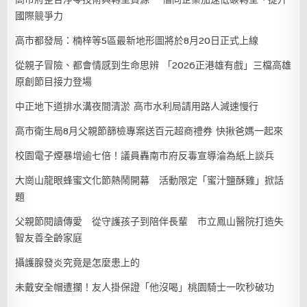
國際競爭力
高市都發局：楠梓等5區最新地形圖將於8月20日正式上線
從親子冒險、都會情感到生命思辨 「2026正港雄有戲」三檔高雄
原創節目接力登場
中正地下道排水溝夜間清淤 高市水利局請用路人減速慢行
高市衛生局8月父親節篩檢專案送百元超商禮券 快揪爸媽一起來
校園電子煙暴增逾七倍！議員轟南市府反毒宣導淪為紙上談兵
大崗山龍眼蜂蜜文化節熱鬧開幕 活動限定「蜜汁鹽酥雞」掀話
題
父親節閱讀傳愛 從守護孩子到陪伴長輩 市立鳳山醫院打造失
智友善全齡家庭
攝護腺發炎究竟是怎麼患上的
未戴安全帽遭攔！友人掛保證「他沒喝」桃園騎士一吹秒破功