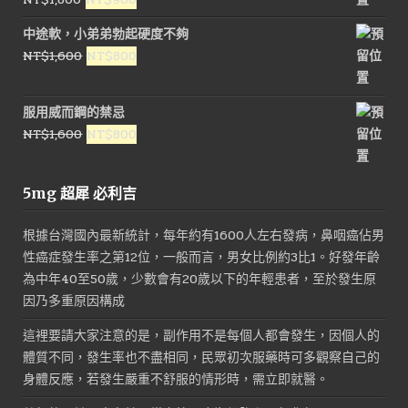
始
前
中途軟，小弟弟勃起硬度不夠
價
價
原
目
NT$
1,600
NT$
800
格：
格：
始
前
NT$1,800。
NT$900。
價
價
服用威而鋼的禁忌
格：
格：
原
目
NT$
1,600
NT$
800
NT$1,600。
NT$800。
始
前
價
價
5mg 超犀 必利吉
格：
格：
NT$1,600。
NT$800。
根據台灣國內最新統計，每年約有1600人左右發病，鼻咽癌佔男
性癌症發生率之第12位，一般而言，男女比例約3比1。好發年齡
為中年40至50歲，少數會有20歲以下的年輕患者，至於發生原
因乃多重原因構成
這裡要請大家注意的是，副作用不是每個人都會發生，因個人的
體質不同，發生率也不盡相同，民眾初次服藥時可多觀察自己的
身體反應，若發生嚴重不舒服的情形時，需立即就醫。