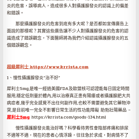
炎的危害，誤導病人，造成很多人對攝護腺發炎的認識上的偏差
和錯誤。
那麼攝護腺發炎的危害到底有多大呢？是否都如宣傳廣告上
面說的那樣呢？其實這些廣告讓不少人對攝護腺發炎的危害的認
識造成了錯誤觀念，下面醫師將為我們介紹認識攝護腺發炎的五
個錯誤觀念。
超級犀利士 https://www.krrista.com
1、慢性攝護腺發炎“治不好”
犀利士5mg,是唯一經過美國FDA及歐盟核可認證能每日固定時間
服用,穩定低劑量於體內,用以治療真正患有陽痿或者攝護腺肥大共
病症者,幾乎完全感覺不出任何副作用,也較不需要避免其它藥物沖
突,是目前唯一完全不影響日常生活的性功能障礙 助勃壯陽藥品 –
犀利士5mg
https://krrista.com/goods-134.html
慢性攝護腺發炎能治好嗎？科學看待男性會陰部疼痛和排尿
不適等不適，現在的患者心情浮躁，往往急於求成，對病情不了