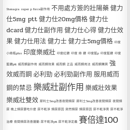
不用處方簽的壯陽藥
健力
Stenagra
super p force副作用
仕5mg ptt
健力仕20mg價格
健力仕
dcard
健力仕副作用
健力仕心得
健力仕效
果
健力仕用法
健力士
健力士5mg價格
印度
印度樂威壯
小綠瓶plus
印度紅鑽
印度 綠 鑽
印度藍p
印度藍鑽
印度
強
藍鑽ptt
威而鋼副作用
威而鋼效果
威而鋼 正品
威而鋼用法
威而鋼購買
效威而鋼
必利勁
必利勁副作用
服用威而
樂威壯副作用
鋼的禁忌
樂威壯效果
樂威壯雙效
犀利士5mg改善夜間頻尿
犀利士5mg改善夜間頻尿 夜間頻
尿 晚上頻尿要吃什麼 尿不乾淨 頻尿原因 突然頻尿 頻尿原因 尿不乾淨男 尿不乾淨
賽倍達100
治療 夜間頻尿改善運動 尿不乾淨ptt 尿不乾淨定義