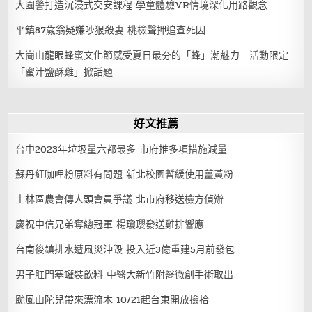
大園警打造沉浸式交安課程 學童體驗VR情境深化用路觀念
平鎮87歲翁疑嫌吵狠殺妻 桃檢聲押追查死因
大崗山龍眼蜂蜜文化節感受夏日最夯的「蜂」潮魅力 活動限定
「蜜汁鹽酥雞」掀話題
好文推薦
台中2023年垃圾量六都最多 市府推多項措施減量
蘇丹紅咖哩粉原料有問題 新北校園暫緩使用薑黃粉
士林區農會傳人頭會員爭議 北市府移送檢方偵辦
慶祝中信兄弟奪總冠軍 楊瓊瓔發送雞排響應
台南後鎮排水遭風災沖毀 投入近3億重建5月前發包
男子肛門塞罐裝飲料 中醫大新竹附醫微創手術取出
颱風山陀兒帶來漂流木 10/21起台東開放撿拾