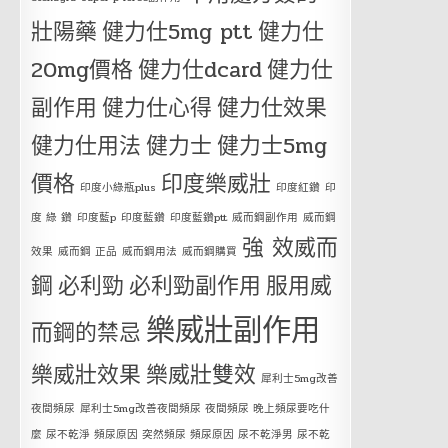
壯陽藥
健力仕5mg ptt
健力仕
20mg價格
健力仕dcard
健力仕
副作用
健力仕心得
健力仕效果
健力仕用法
健力士
健力士5mg
價格
印度樂威壯
印度小綠瓶plus
印度紅鑽
印
度 綠 鑽
印度藍p
印度藍鑽
印度藍鑽ptt
威而鋼副作用
威而鋼
強 效威而
效果
威而鋼 正品
威而鋼用法
威而鋼購買
鋼
必利勁
必利勁副作用
服用威
樂威壯副作用
而鋼的禁忌
樂威壯效果
樂威壯雙效
犀利士5mg改善
夜間頻尿
犀利士5mg改善夜間頻尿 夜間頻尿 晚上頻尿要吃什
麼 尿不乾淨 頻尿原因 突然頻尿 頻尿原因 尿不乾淨男 尿不乾