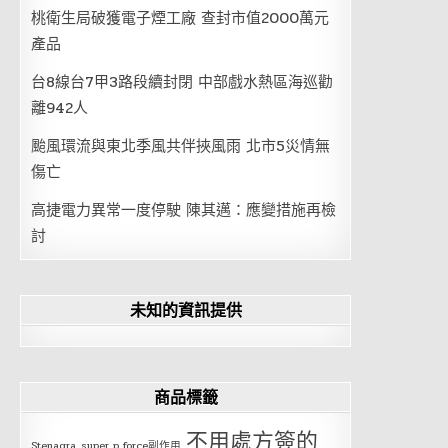
桃衛生局破獲電子煙工廠 查封市值2000萬元
產品
台8線台7甲3路段續封閉 中部戲水熱區海巡勸
離942人
颱風環流與東北季風共伴挾風雨 北市5災情無
傷亡
高捷電力異常一度停駛 陳其邁：應變措施再檢
討
未知的資訊提供
商品標籤
不用處方簽的
Stenagra
super p force副作用