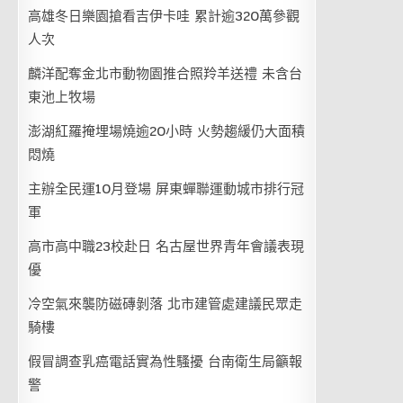
高雄冬日樂園搶看吉伊卡哇 累計逾320萬參觀
人次
麟洋配奪金北市動物園推合照羚羊送禮 未含台
東池上牧場
澎湖紅羅掩埋場燒逾20小時 火勢趨緩仍大面積
悶燒
主辦全民運10月登場 屏東蟬聯運動城市排行冠
軍
高市高中職23校赴日 名古屋世界青年會議表現
優
冷空氣來襲防磁磚剝落 北市建管處建議民眾走
騎樓
假冒調查乳癌電話實為性騷擾 台南衛生局籲報
警