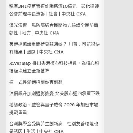
稱有BNT疫苗管道詐騙慈濟10億元 彰化律師
公會前理事長遭訴 | 社會 | 中央社 CNA
漢光演習 馬防部結合民間物力驗證全民防衛
韌性 | 地方 | 中央社 CNA
美伊達協議重開荷莫茲海峽？ 川普：可能很快
有結果 | 國際 | 中央社 CNA
Rivermap 推出香港核心科技指數，為核心科
技板塊建立全新基準
這一式性愛絕招讓你爽到翻
油價飆升加劇通膨擔憂 北美股市週四承壓下跌
地緣政治、監管與量子威脅 2026 年加密市場
挑戰重重
台灣獎學金受獎菲生創新高 性別友善環境也
是誘因 | 生活 | 中央社 CNA