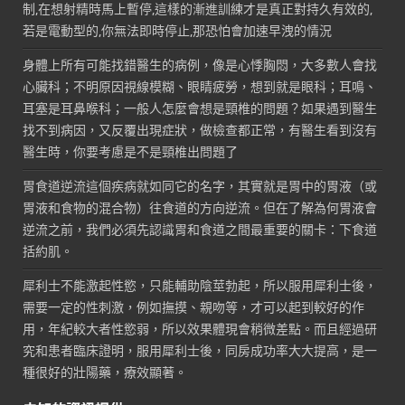
制,在想射精時馬上暫停,這樣的漸進訓練才是真正對持久有效的,
若是電動型的,你無法即時停止,那恐怕會加速早洩的情況
身體上所有可能找錯醫生的病例，像是心悸胸悶，大多數人會找
心臟科；不明原因視線模糊、眼睛疲勞，想到就是眼科；耳鳴、
耳塞是耳鼻喉科；一般人怎麼會想是頸椎的問題？如果遇到醫生
找不到病因，又反覆出現症狀，做檢查都正常，有醫生看到沒有
醫生時，你要考慮是不是頸椎出問題了
胃食道逆流這個疾病就如同它的名字，其實就是胃中的胃液（或
胃液和食物的混合物）往食道的方向逆流。但在了解為何胃液會
逆流之前，我們必須先認識胃和食道之間最重要的關卡：下食道
括約肌。
犀利士不能激起性慾，只能輔助陰莖勃起，所以服用犀利士後，
需要一定的性刺激，例如撫摸、親吻等，才可以起到較好的作
用，年紀較大者性慾弱，所以效果體現會稍微差點。而且經過研
究和患者臨床證明，服用犀利士後，同房成功率大大提高，是一
種很好的壯陽藥，療效顯著。