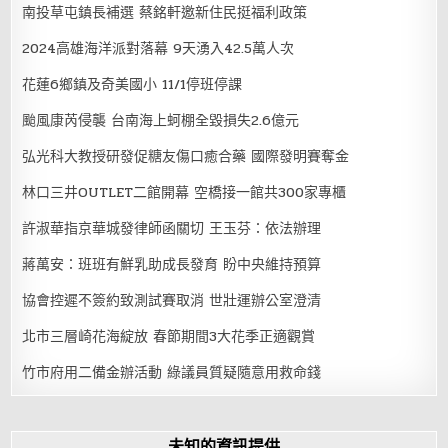
南投草屯鎮長補選 蔡銘軒邀新住民挺福利政策
2024高雄海洋派對落幕 9天湧入42.5萬人次
花蓮6鄉鎮及奇美國小 11/1停班停課
颱風康芮侵襲 台南海上蚵棚全毀損失2.6億元
弘光科大教授研發促糖友傷口癒合藥 國際發明賽奪金
林口三井OUTLET二館開幕 空橋接一館共300家專櫃
許淑華指京華城發律師函關切 王玉芬：依法辦理
蔣萬安：班班有鮮乳助成長發育 盼中央維持預算
協會控遲不簽約致測試賽取消 世壯運辦公室澄清
北市三層崎花海綻放 春節期間3大花季正適觀賞
竹市府用二備金辦活動 綠議員質疑隨意用救命錢
未知的資訊提供