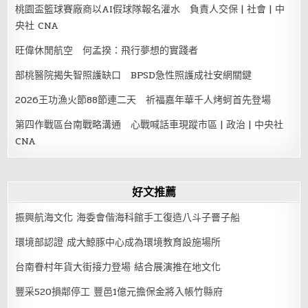
桃園盃籃球賽廠商以AI假球隊報名灌水 負責人交保 | 社會 | 中
央社 CNA
旺偉休閒航空 何孟揆：飛行夢想的實踐者
部桃醫院揭失智照護缺口 BPSD急性照護成社安網關鍵
2026王功漁火節88節連二天 祈福嘉年華千人烤蚵首先登場
第四作戰區台南戰略溝通 心戰喊話車現蹤市區 | 政治 | 中央社
CNA
好文推薦
振興航海文化 海委會偕海科館手工復造八斗子罾子船
環境部認證 成大鯨豚中心成為環境教育設施場所
台南眷村年貨大街接力登場 結合展演推在地文化
豐采520損鄰停工 豐邑1億元擔保金將入帳竹縣府