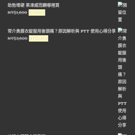
助勃增硬 果凍威而鋼哪裡買
原
目
NT$
1,600
NT$
800
始
前
價
價
常介勇膜衣錠服用後頭痛？原因解析與 PTT 使用心得分享
格：
格：
原
目
NT$
3,600
NT$
1,800
NT$1,600。
NT$800。
始
前
價
價
格：
格：
NT$3,600。
NT$1,800。