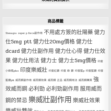
商品標籤
不用處方簽的壯陽藥
健力
Stenagra
super p force副作用
仕5mg ptt
健力仕20mg價格
健力仕
dcard
健力仕副作用
健力仕心得
健力仕效
果
健力仕用法
健力士
健力士5mg價格
印度
印度樂威壯
小綠瓶plus
印度紅鑽
印度 綠 鑽
印度藍p
印度藍鑽
印度
強
藍鑽ptt
威而鋼副作用
威而鋼效果
威而鋼 正品
威而鋼用法
威而鋼購買
效威而鋼
必利勁
必利勁副作用
服用威而
樂威壯副作用
鋼的禁忌
樂威壯效果
樂威壯雙效