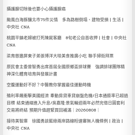
攝護腺切除後也要小心攝護腺癌
颱風白海豚釀北市75件災情 多為路樹倒塌、建物受損 | 生活 |
中央社 CNA
桃園平鎮老婦被打死陳屍客廳 8旬老公自首收押 | 社會 | 中央社
CNA
梁育慈邀屏東子弟張博洋大啖美食推廣小吃 聯手掃街拜票
原民會主委曾智勇出席首屆全國原鄉盃排球賽 強調排球團隊精
神深化體育培育與發展計畫
空腹運動好不好？中醫教你掌握最佳運動時機
殖利率飆衝擊美國經濟 牽動房貸車貸崩盤危機/日本通膨率已超過
目標 結束通縮進入升息/吳嘉隆:景氣輪迴兩年必然完借日圓套利
交易將終結 預期升值趕緊買回補滿｜20260808｜
接待美智庫 徐國勇談藍綠兩岸路線盼速審無人機條例 | 政治 |
中央社 CNA