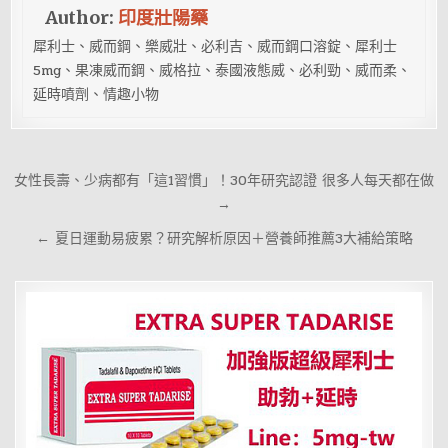
Author:
印度壯陽藥
犀利士、威而鋼、樂威壯、必利吉、威而鋼口溶錠、犀利士
5mg、果凍威而鋼、威格拉、泰國液態威、必利勁、威而柔、
延時噴劑、情趣小物
文
女性長壽、少病都有「這1習慣」！30年研究認證 很多人每天都在做
章
→
導
← 夏日運動易疲累？研究解析原因＋營養師推薦3大補給策略
覽