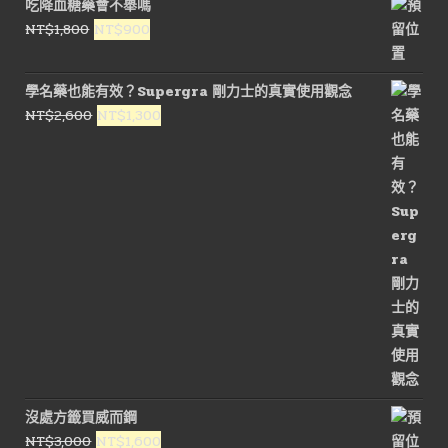
吃降血糖藥會不舉嗎
原
目
NT$
1,800
NT$
900
始
前
價
價
學名藥也能有效？Supergra 剛力士的真實使用觀念
格：
格：
原
目
NT$
2,600
NT$
1,300
NT$1,800。
NT$900。
始
前
價
價
格：
格：
NT$2,600。
NT$1,300。
沒處方籤買威而鋼
原
目
NT$
3,000
NT$
1,600