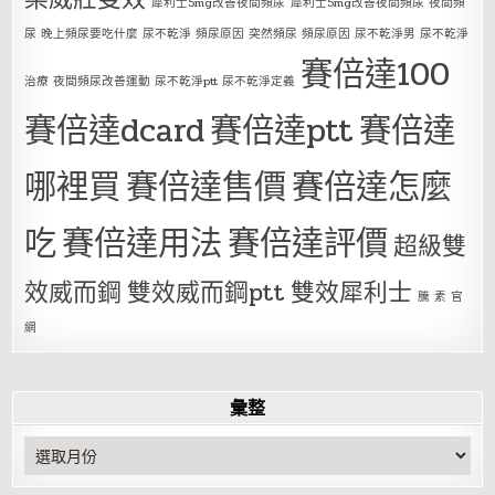
犀利士5mg改善夜間頻尿
犀利士5mg改善夜間頻尿 夜間頻
尿 晚上頻尿要吃什麼 尿不乾淨 頻尿原因 突然頻尿 頻尿原因 尿不乾淨男 尿不乾淨
賽倍達100
治療 夜間頻尿改善運動 尿不乾淨ptt 尿不乾淨定義
賽倍達dcard
賽倍達ptt
賽倍達
哪裡買
賽倍達售價
賽倍達怎麼
吃
賽倍達用法
賽倍達評價
超級雙
效威而鋼
雙效威而鋼ptt
雙效犀利士
騰 素 官
網
彙整
彙
整