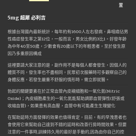
始
前
價
價
5mg 超犀 必利吉
格：
格：
NT$3,000。
NT$1,600。
根據台灣國內最新統計，每年約有1600人左右發病，鼻咽癌佔男
性癌症發生率之第12位，一般而言，男女比例約3比1。好發年齡
為中年40至50歲，少數會有20歲以下的年輕患者，至於發生原
因乃多重原因構成
這裡要請大家注意的是，副作用不是每個人都會發生，因個人的
體質不同，發生率也不盡相同，民眾初次服藥時可多觀察自己的
身體反應，若發生嚴重不舒服的情形時，需立即就醫。
勃起的關鍵要素在於正常血管內皮襯細胞和一氧化氮(Nitric
Oxide)；內皮細胞產生的一氧化氮能幫助調節血管彈性(舒張或
收縮血管)，如果患有高血壓，血管中有可能產生生理變化
在幫助延時方面發揮的效果也值得肯定，目前，有的早洩患者也
會使用它來幫助自己達到不錯的延時和改善行房時間效果。但要
注意的一件事時,訓練持久用的最好是手動的,因為由你自己的控