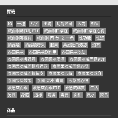
標籤
IG
一種
八字
出現
功能障礙
因為
如果
威而鋼副作用PTT
威而鋼口溶錠
威而鋼口溶錠心得
威而鋼哪裡買
威而鋼 四 分 之 一顆
性功能
性慾
攝護腺
攝護腺發炎
服用
樂威壯口溶錠
沒有
泰國果凍
泰國果凍副作用
泰國果凍吃法
泰國果凍哪裡買
泰國果凍喝酒
泰國果凍威而鋼PTT
泰國果凍威而鋼哪裡買
泰國果凍威而鋼心得
泰國果凍威而鋼蝦皮
泰國果凍心得
泰國果凍成分
泰國果凍效果
泰國 果凍 購買
液態威心得
液態威而鋼
液態威而鋼PTT
液態威購買
生活
男性
身體
這樣
陽痿
需要
面相
風水
飲食
商品