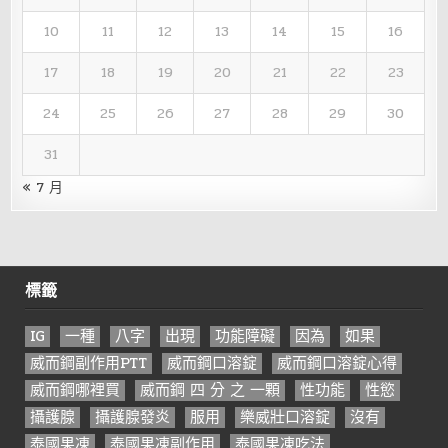
10
11
12
13
14
15
16
17
18
19
20
21
22
23
24
25
26
27
28
29
30
31
« 7 月
標籤
IG
一種
八字
出現
功能障礙
因為
如果
威而鋼副作用PTT
威而鋼口溶錠
威而鋼口溶錠心得
威而鋼哪裡買
威而鋼 四 分 之 一顆
性功能
性慾
攝護腺
攝護腺發炎
服用
樂威壯口溶錠
沒有
泰國果凍
泰國果凍副作用
泰國果凍吃法