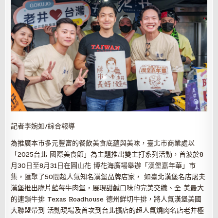
記者李婉如/綜合報導
為推廣本市多元豐富的餐飲美食底蘊與美味，臺北市商業處以
「2025台北 國際美食節」為主題推出雙主打系列活動，首波於8
月30日至8月31日在圓山花 博花海廣場舉辦「漢堡嘉年華」市
集，匯聚了50間超人氣知名漢堡品牌店家， 如臺北漢堡名店屠夫
漢堡推出脆片藍莓牛肉堡，展現甜鹹口味的完美交織、全 美最大
的連鎖牛排 Texas Roadhouse 德州鮮切牛排，將人氣漢堡美國
大聯盟帶到 活動現場及首次到台北擴店的超人氣燒肉名店老井極