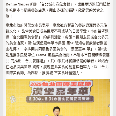
Define Taipei 組別「台北城市意象套餐」，讓民眾透過低門檻就
能吃到本市精緻餐飲店家，藉由多樣的活動，啟動您的美食之
旅！
臺北市政府蔣萬安市長表示，臺北擁有豐富的餐飲資源與多元族
群文化， 品嘗美食已成為民眾不可或缺的日常享受，市府希望透
過「台北國際美食節」 的系列活動，帶領市民朋友認識台北多元
的美食店家，第1波漢堡嘉年華市集匯 集50間知名餐飲業者到圓
山花博，一字排開共同展售多國美食的「漢堡嘉年 華」，第2波
則是攜手民間單位 Flavor 風格美食指南，串聯本市百間精緻餐廳
共 同推出「台北餐廳週」，其中米其林餐廳相關的業者，以結合
在地品牌與國際 資源，展現臺北美食的創意與包容力，以「台北
國際美食節」為起點，推廣城 市美食味蕾魅力。