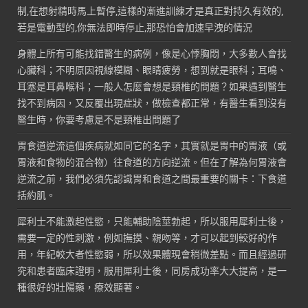
制,在想射精時馬上暫停,這樣的漸進訓練才是真正對持久有效的,
若是電動型的,你無法即時停止,那恐怕會加速早洩的情況
身體上所有可能找錯醫生的病例，像是心悸胸悶，大多數人會找
心臟科；不明原因視線模糊、眼睛疲勞，想到就是眼科；耳鳴、
耳塞是耳鼻喉科；一般人怎麼會想是頸椎的問題？如果遇到醫生
找不到病因，又反覆出現症狀，做檢查都正常，有醫生看到沒有
醫生時，你要考慮是不是頸椎出問題了
胃食道逆流這個疾病就如同它的名字，其實就是胃中的胃液（或
胃液和食物的混合物）往食道的方向逆流。但在了解為何胃液會
逆流之前，我們必須先認識胃和食道之間最重要的關卡：下食道
括約肌。
犀利士不能激起性慾，只能輔助陰莖勃起，所以服用犀利士後，
需要一定的性刺激，例如撫摸、親吻等，才可以起到較好的作
用，年紀較大者性慾弱，所以效果體現會稍微差點。而且經過研
究和患者臨床證明，服用犀利士後，同房成功率大大提高，是一
種很好的壯陽藥，療效顯著。