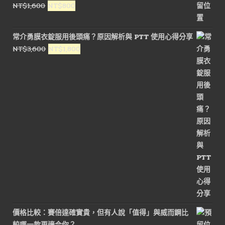
原
目
NT$
1,600
NT$
800
NT$1,800。
NT$900。
始
前
價
價
常介勇膜衣錠服用後頭痛？原因解析與 PTT 使用心得分享
格：
格：
原
目
NT$
3,600
NT$
1,800
NT$1,600。
NT$800。
始
前
價
價
格：
格：
NT$3,600。
NT$1,800。
價格比較：賽倍達確實貴，但有人說「值得」與威而鋼比
較哪一款更適合你？