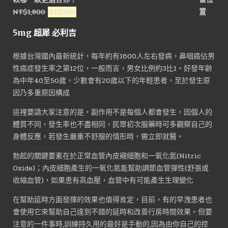
原
目
NT$
1,800
NT$
900
始
前
5mg 超犀 必利吉
價
價
格：
格：
根據台灣國內最新統計，每年約有1600人左右發病，鼻咽癌佔男
NT$1,800。
NT$900。
性癌症發生率之第12位，一般而言，男女比例約3比1。好發年齡
為中年40至50歲，少數會有20歲以下的年輕患者，至於發生原
因乃多重原因構成
這裡要請大家注意的是，副作用不是每個人都會發生，因個人的
體質不同，發生率也不盡相同，民眾初次服藥時可多觀察自己的
身體反應，若發生嚴重不舒服的情形時，需立即就醫。
勃起的關鍵要素在於正常血管內皮襯細胞和一氧化氮(Nitric
Oxide)；內皮細胞產生的一氧化氮能幫助調節血管彈性(舒張或
收縮血管)，如果患有高血壓，血管中有可能產生生理變化
在幫助延時方面發揮的效果也值得肯定，目前，有的早洩患者也
會使用它來幫助自己達到不錯的延時和改善行房時間效果。但要
注意的一件事時,訓練持久用的最好是手動的,因為由你自己的控