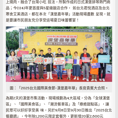
上燒肉，融合了台灣小吃 技法，所製作成的日式漢堡排等熱門商
品；今(114)年更首度與5星級飯店合作， 如台北君悅酒店及台北
寒舍艾美酒店，都在本次「漢堡嘉年華」活動現場盡數 呈現，就
是要讓市民朋友充分享受這場夏日味蕾饗宴！
圖：「2025台北國際美食節-漢堡嘉年華」長官貴賓大合照。
為期2天的漢堡市集活動，現場規劃為4大區域，分為「全球漢堡
區」、「國際美食區」、「潮流餐車區」及「療癒甜點區」，讓
民眾可以好好享受美 味，另於9月8日至9月30日推出「2025台北
餐廳週」，今年除1,200元限定套餐外，更新增20家2,600元