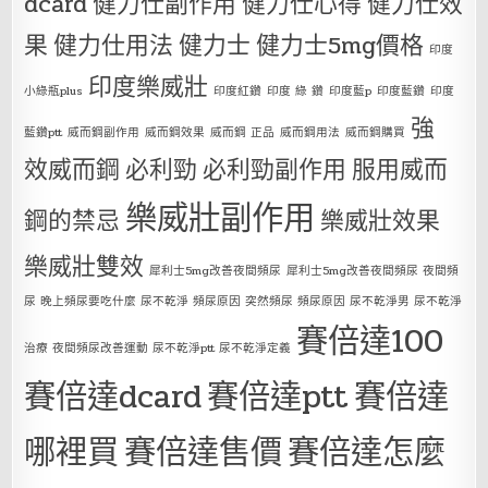
dcard
健力仕副作用
健力仕心得
健力仕效
果
健力仕用法
健力士
健力士5mg價格
印度
印度樂威壯
小綠瓶plus
印度紅鑽
印度 綠 鑽
印度藍p
印度藍鑽
印度
強
藍鑽ptt
威而鋼副作用
威而鋼效果
威而鋼 正品
威而鋼用法
威而鋼購買
效威而鋼
必利勁
必利勁副作用
服用威而
樂威壯副作用
鋼的禁忌
樂威壯效果
樂威壯雙效
犀利士5mg改善夜間頻尿
犀利士5mg改善夜間頻尿 夜間頻
尿 晚上頻尿要吃什麼 尿不乾淨 頻尿原因 突然頻尿 頻尿原因 尿不乾淨男 尿不乾淨
賽倍達100
治療 夜間頻尿改善運動 尿不乾淨ptt 尿不乾淨定義
賽倍達dcard
賽倍達ptt
賽倍達
哪裡買
賽倍達售價
賽倍達怎麼