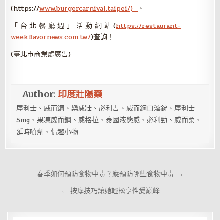
(https://
www.burgercarnival.taipei/)
、
「 台 北 餐 廳 週 」 活 動 網 站 (
https://restaurant-
week.flavornews.com.tw/
)查詢！
(臺北市商業處廣告)
Author:
印度壯陽藥
犀利士、威而鋼、樂威壯、必利吉、威而鋼口溶錠、犀利士
5mg、果凍威而鋼、威格拉、泰國液態威、必利勁、威而柔、
延時噴劑、情趣小物
文
春季如何預防食物中毒？應預防哪些食物中毒 →
章
← 按摩技巧讓她輕松享性愛巔峰
導
覽