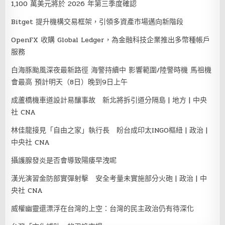
1,100 萬美元將於 2026 年第三季度確認
Bitget 提升機構交易框架，引領多資產市場邁向新階段
OpenFX 收購 Global Ledger，為金融科技企業推出多幣種帳戶
服務
白海豚颱風深夜最新路徑 海警持續中 影響範圍/陸警時機 馬祖機
會最高 預計明天（8日）晚到9日上午
成蘆橋機車道設計易釀事故 新北將拆引道分隔島 | 地方 | 中央
社 CNA
林佳龍接見「自由之家」執行長 盼台成印太INGO樞紐 | 政治 |
中央社 CNA
攝護腺發炎是否會導致陽痿早洩呢
漢光演習金防部實彈射擊 安全考量未實施部分火砲 | 政治 | 中
央社 CNA
威權幽靈還漂浮在台灣的上空：台灣的民主政治仍有待深化