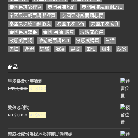
泰國果凍哪裡買
泰國果凍喝酒
泰國果凍威而鋼PTT
泰國果凍威而鋼哪裡買
泰國果凍威而鋼心得
泰國果凍威而鋼蝦皮
泰國果凍心得
泰國果凍成分
泰國果凍效果
泰國 果凍 購買
液態威心得
液態威而鋼
液態威而鋼PTT
液態威購買
生活
男性
身體
這樣
陽痿
需要
面相
風水
飲食
商品
早洩藥膏延時噴劑
原
目
NT$
1,000
NT$
450
始
前
價
價
雙效必利勁
格：
格：
原
目
NT$
1,800
NT$
900
NT$1,000。
NT$450。
始
前
價
價
樂威壯成份為伐地那非能助勃增硬
格：
格：