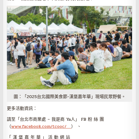
圖：「2025台北國際美食節-漢堡嘉年華」現場民眾野餐。
更多活動資訊：
請至「台北市商業處 – 我是商 Ya人」 FB 粉 絲 團
（
www.facebook.com/tcooc/
） 、
「 漢 堡 嘉 年 華 」 活 動 網 站