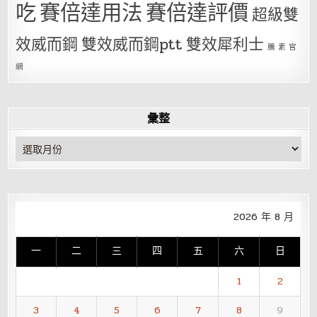
吃
賽倍達用法
賽倍達評價
超級雙
效威而鋼
雙效威而鋼ptt
雙效犀利士
騰 素 官
網
彙整
彙
整
2026 年 8 月
一
二
三
四
五
六
日
1
2
3
4
5
6
7
8
9