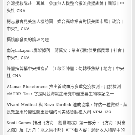
台灣搜救隊赴土耳其 參加無人機整合激流救援訓練 | 國際 | 中
央社 CNA
柯志恩會見美無人機訪團 媒合高雄業者對接美國市場 | 政治 |
中央社 CNA
攝護腺發炎的護理問題
南港LaLaport鷹架掉落 蔣萬安：業者須賠償受傷民眾 | 社會 |
中央社 CNA
綠營指曾稱中央擋疫苗 江啟臣陣營：勿轉移焦點 | 地方 | 中央
社 CNA
Alamar Biosciences 推出首款血液多重免疫檢測，用於檢測
eMTBR-Tau，它是阿茲海默症研究中最重要生物標記之一
Vivani Medical 與 Novo Nordisk 達成協議，評估一種微型、超
長效並用於慢性體重管理的司美格魯肽植入劑 NPM-139
Snail Games 推出《方舟：創世崛起》第一部分、《方舟：財富
之潮》及《方舟：龍之烏托邦》可下載內容；遞延收入積壓中的