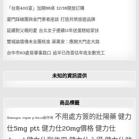
「台南400宴」加開88桌 12/18開放訂購
廈門踩線團與金門業者座談 打造共榮旅遊品牌
延續對父親的愛 台北女子連續11年送蛋糕給家扶
雙城論壇傳未全團核准 蔣萬安：應開大門走大路
台中市63處易肇事路口 逾半已改善估年底全數完工
未知的資訊提供
商品標籤
不用處方簽的壯陽藥
健力
Stenagra
super p force副作用
仕5mg ptt
健力仕20mg價格
健力仕