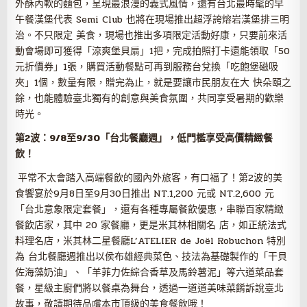
外酥內軟的麵包，呈現最浪漫的義式風情，還有台北最時髦的早
午餐漢堡代表 Semi Club 也將在現場推出超浮誇熔岩漢堡排三明
治。不只限定 美食，現場也推出多項限定活動好康，只要前來活
動會場即可獲得「涼爽堡貝扇」1把，完成拍照打卡還能領取「50
元折價券」1張，購買活動餐點可再到服務台兌換「吃飽堡磁吸
夾」1個，數量有限，贈完為止，就是要讓市民朋友在大 快朵頤之
餘，也能體驗臺北獨有的創意與美食氛圍，共同享受暑期的歡樂
時光。
第
2
波：
9
/
8
至
9
/
30
「台北餐廳週」，低門檻享受高價精緻餐
飲！
平常不太會踏入高端餐飲的國內外旅客，有口福了！第2波的美
食饗宴於9月8日至9月30日推出 NT.1,200 元或 NT.2,600 元
「台北意象限定套餐」，還有各種專屬餐飲優惠，串聯百家精緻
餐飲店家，其中 20 家餐廳，更是米其林相關名 店，如正統法式
料理名店，米其林二星餐廳L’ATELIER de Joël Robuchon 特別
為 台北餐廳週推出以侯布雄經典菜色、技法為基礎製作的「干貝
佐海藻奶油」、「羊菲力佐綜合香草及馬鈴薯泥」等六道菜品套
餐，星級主廚們將以餐桌為舞台，透過一道道美味菜餚訴說臺北
故事，敬請期待品嚐本市頂級的美食餐飲哦！