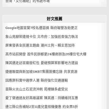
台灣「文化補助」的弔詭市場
好文推薦
Google地圖宜蘭7校名遭惡搞 縣府報警及助更正
象山見腳架違規卡位 北市府：加強巡查強力執法
屏東發表全民運主題曲 潮州土狗、賴主恩加持
高市站前開發 首件民辦都更24樓商辦及26樓住宅大樓
陳其邁走訪宮廟發紅包 憂總預算案影響地方建設
捷運聯盟與新加坡SMRT集團簽備忘錄 共享資源
因應屏科實中通學人潮 縣府強化交通運輸
苗縣火炎山土石泥流沖刷 苑裡鎮多處受災
愛丁堡通過友好高雄議案 陳其邁：持續維持互惠
連江縣公告補貼2至11歲兒童搭機優惠 約全票5折