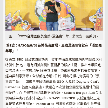
圖：「2025台北國際美食節-漢堡嘉年華」蔣萬安市長致詞。
第
1
波：
8
/
30
至
8
/31
花博花海廣場，最強漢堡陣容就在「漢堡嘉
年華」！
從美式 BBQ 到台式原民烤肉、從地中海風味希臘烤肉捲到義大利
特製牛肚 包，還有細膩刻劃如藝術品的飯店主廚，推出市集限定
口味漢堡，一次展現多 國美食佳餚，帶來前所未有的美食饗宴，
經典與創意齊聚，全部都在今明2日於 圓山花博花海廣場的「漢
堡嘉年華」，如來自美國德州屢獲 BBQ 大獎的 Dayne’s Craft
Barbecue 首度來台展店，就選在本次活動公開呈現最道地的德
州燒烤；而 台灣在地品牌也不遑多讓，Selfish Burger 以黃金比
例現絞牛肉打造多汁漢堡排、ROAST BURGER 以低溫爐烤工法
重現英式經典風味、ParkoParco 則將義式慢燉 的軟嫩牛肚夾進